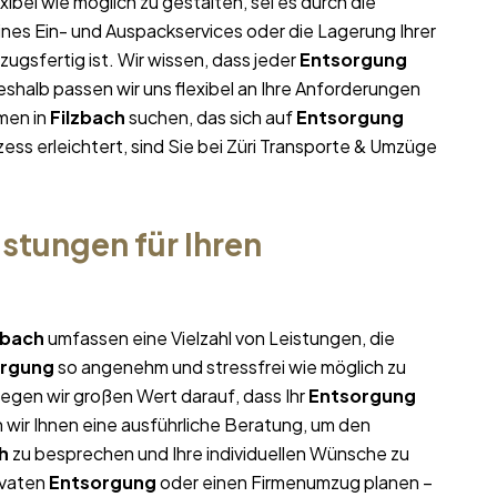
xibel wie möglich zu gestalten, sei es durch die
ines Ein- und Auspackservices oder die Lagerung Ihrer
ugsfertig ist. Wir wissen, dass jeder
Entsorgung
halb passen wir uns flexibel an Ihre Anforderungen
men in
Filzbach
suchen, das sich auf
Entsorgung
ess erleichtert, sind Sie bei Züri Transporte & Umzüge
stungen für Ihren
zbach
umfassen eine Vielzahl von Leistungen, die
orgung
so angenehm und stressfrei wie möglich zu
egen wir großen Wert darauf, dass Ihr
Entsorgung
 wir Ihnen eine ausführliche Beratung, um den
h
zu besprechen und Ihre individuellen Wünsche zu
ivaten
Entsorgung
oder einen Firmenumzug planen –