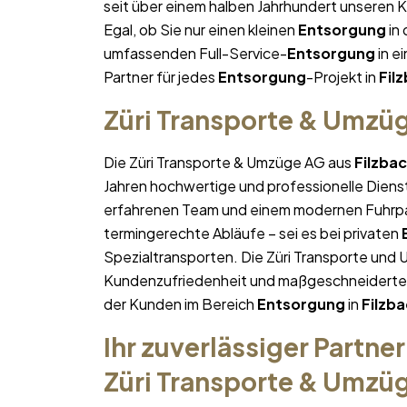
seit über einem halben Jahrhundert unseren 
Egal, ob Sie nur einen kleinen
Entsorgung
in
umfassenden Full-Service-
Entsorgung
in ei
Partner für jedes
Entsorgung
-Projekt in
Fil
Züri Transporte & Umzü
Die Züri Transporte & Umzüge AG aus
Filzba
Jahren hochwertige und professionelle Diens
erfahrenen Team und einem modernen Fuhrpa
termingerechte Abläufe – sei es bei privaten
Spezialtransporten. Die Züri Transporte und 
Kundenzufriedenheit und maßgeschneiderte Lö
der Kunden im Bereich
Entsorgung
in
Filzb
Ihr zuverlässiger Partner
Züri Transporte & Umzü