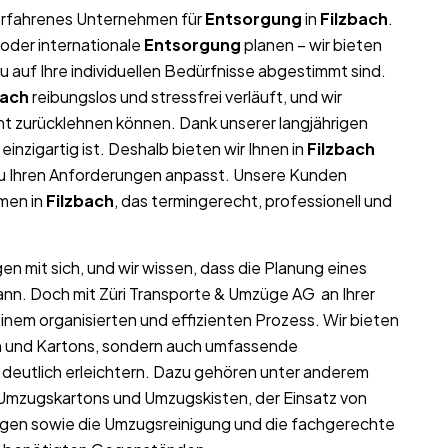
r erfahrenes Unternehmen für
Entsorgung
in
Filzbach
.
oder internationale
Entsorgung
planen – wir bieten
auf Ihre individuellen Bedürfnisse abgestimmt sind.
bach
reibungslos und stressfrei verläuft, und wir
nt zurücklehnen können. Dank unserer langjährigen
einzigartig ist. Deshalb bieten wir Ihnen in
Filzbach
au Ihren Anforderungen anpasst. Unsere Kunden
hmen in
Filzbach
, das termingerecht, professionell und
en mit sich, und wir wissen, dass die Planung eines
ann. Doch mit Züri Transporte & Umzüge AG an Ihrer
inem organisierten und effizienten Prozess. Wir bieten
ln und Kartons, sondern auch umfassende
deutlich erleichtern. Dazu gehören unter anderem
 Umzugskartons und Umzugskisten, der Einsatz von
gen sowie die Umzugsreinigung und die fachgerechte