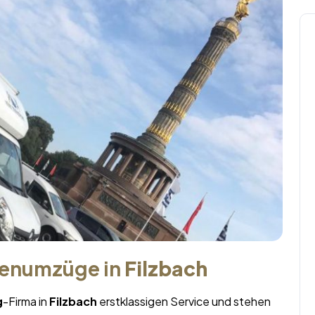
menumzüge in
Filzbach
g
-Firma in
Filzbach
erstklassigen Service und stehen