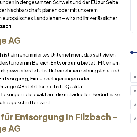
Kunden in der gesamten Schweiz und der EU zur Seite.
 der Nachbarschaft planen oder mit unserem
n europäisches Land ziehen – wir sind Ihr verlässlicher
zbach
.
ge AG
ch
ist ein renommiertes Unternehmen, das seit vielen
tleistungen im Bereich
Entsorgung
bietet. Mit einem
rk gewährleistet das Unternehmen reibungslose und
Entsorgung
, Firmenverlagerungen oder
Umzüge AG steht für höchste Qualität,
sungen, die exakt auf die individuellen Bedürfnisse
ach
zugeschnitten sind.
 für
Entsorgung
in
Filzbach
–
ge AG