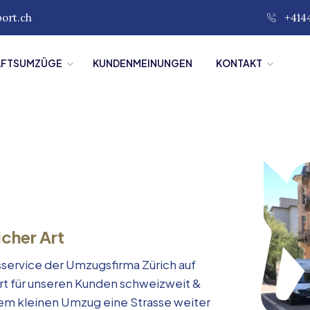
port.ch
+414
ÄFTSUMZÜGE
KUNDENMEINUNGEN
KONTAKT
icher Art
service der Umzugsfirma Zürich auf
rt für unseren Kunden schweizweit &
inem kleinen Umzug eine Strasse weiter