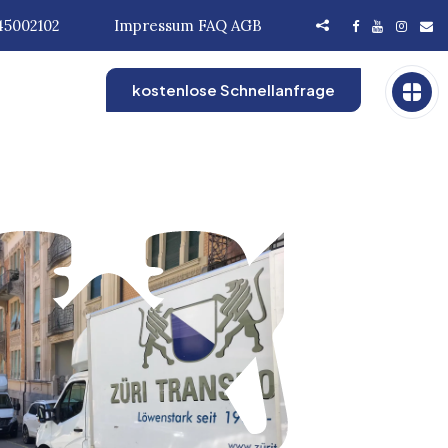
45002102
Impressum
FAQ
AGB
kostenlose Schnellanfrage