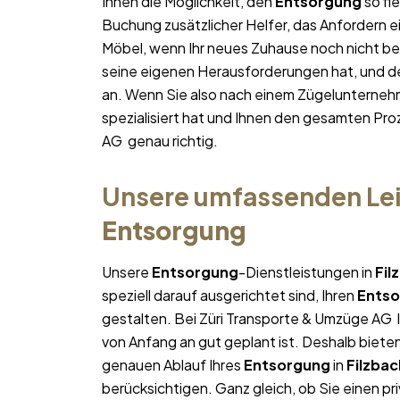
Ihnen die Möglichkeit, den
Entsorgung
so fle
Buchung zusätzlicher Helfer, das Anfordern e
Möbel, wenn Ihr neues Zuhause noch nicht bez
seine eigenen Herausforderungen hat, und des
an. Wenn Sie also nach einem Zügelunterneh
spezialisiert hat und Ihnen den gesamten Proz
AG genau richtig.
Unsere umfassenden Lei
Entsorgung
Unsere
Entsorgung
-Dienstleistungen in
Fil
speziell darauf ausgerichtet sind, Ihren
Ents
gestalten. Bei Züri Transporte & Umzüge AG l
von Anfang an gut geplant ist. Deshalb bieten
genauen Ablauf Ihres
Entsorgung
in
Filzbac
berücksichtigen. Ganz gleich, ob Sie einen pr