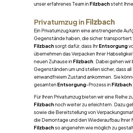
unser erfahrenes Team in
Filzbach
steht Ihne
Privatumzug in
Filzbach
Ein Privatumzug kann eine anstrengende Aufg
Gegenstände haben, die sicher transportier
Filzbach
sorgt dafür, dass Ihr
Entsorgung
vo
übernehmen das Verpacken Ihrer Habseligkeite
neuen Zuhause in
Filzbach
. Dabei gehen wir
Gegenständen um und stellen sicher, dass al
einwandfreiem Zustand ankommen. Sie können
gesamten
Entsorgung
-Prozess in
Filzbach
Für Ihren Privatumzug bieten wir eine Reihe z
Filzbach
noch weiter zu erleichtern. Dazu g
sowie die Bereitstellung von Verpackungsma
die Demontage und den Wiederaufbau Ihrer Mö
Filzbach
so angenehm wie möglich zu gestalt