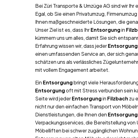
Bei Züri Transporte & Umzüge AG sind wir Ih
Egal, ob Sie einen Privatumzug, Firmenumzug 
Ihnen maßgeschneiderte Lösungen, die genau 
Unser Ziel ist es, dass Ihr
Entsorgung
in
Filz
kümmern uns um alles, damit Sie sich entspan
Erfahrung wissen wir, dass jeder
Entsorgung
einen umfassenden Service an, der sich gen
schätzen uns als verlässliches Zügelunterne
mit vollem Engagement arbeitet.
Ein
Entsorgung
bringt viele Herausforderung
Entsorgung
oft mit Stress verbunden sein k
Seite wird jeder
Entsorgung
in
Filzbach
zu e
nicht nur den einfachen Transport von Möbe
Dienstleistungen, die Ihnen den
Entsorgung
Verpackungsservices, die Bereitstellung von
Möbelliften bei schwer zugänglichen Wohnun