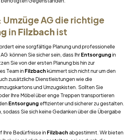
hr benötigten Gegenständen.
 Umzüge AG die richtige
ng
in
Filzbach
ist
ordert eine sorgfältige Planung und professionelle
AG können Sie sicher sein, dass Ihr
Entsorgung
in
tzen Sie von der ersten Planung bis hin zur
es Team in
Filzbach
kümmert sich nicht nur um den
uch zusätzliche Dienstleistungen wie die
Umzugskartons und Umzugskisten. Sollten Sie
oder Ihre Möbel über enge Treppen transportieren
 den
Entsorgung
effizienter und sicherer zu gestalten.
, sodass Sie sich keine Gedanken über die Übergabe
f Ihre Bedürfnisse in
Filzbach
abgestimmt. Wir bieten