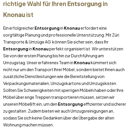
richtige Wahl für Ihren
Entsorgung
in
Knonau
ist
Ein erfolgreicher
Entsorgung
in
Knonau
erfordert eine
sorgfältige Planung und professionelle Unterstützung. Mit Züri
Transporte & Umzüge AG können Sie sicher sein, dass Ihr
Entsorgung
in
Knonau
perfekt organisiert ist. Wir unterstützen
Sie von der ersten Planung bis hin zur Durchführung am
Umzugstag. Unser erfahrenes Team in
Knonau
kümmert sich
nicht nur um den Transport Ihrer Möbel, sondern bietet Ihnen auch
zusätzliche Dienstleistungen wie die Bereitstellung von
Verpackungsmaterialien, Umzugskartons und Umzugskisten.
Sollten Sie Schwierigkeiten mit sperrigen Möbeln haben oder Ihre
Möbel über enge Treppen transportieren müssen, setzen wir
unseren Möbellift ein, um den
Entsorgung
effizienter und sicherer
zu gestalten. Zudem bieten wir auch Umzugsreinigungen an,
sodass Sie sich keine Gedanken über die Übergabe der alten
Wohnung machen müssen.