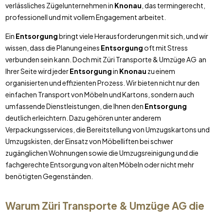
verlässliches Zügelunternehmen in
Knonau
, das termingerecht,
professionell und mit vollem Engagement arbeitet.
Ein
Entsorgung
bringt viele Herausforderungen mit sich, und wir
wissen, dass die Planung eines
Entsorgung
oft mit Stress
verbunden sein kann. Doch mit Züri Transporte & Umzüge AG an
Ihrer Seite wird jeder
Entsorgung
in
Knonau
zu einem
organisierten und effizienten Prozess. Wir bieten nicht nur den
einfachen Transport von Möbeln und Kartons, sondern auch
umfassende Dienstleistungen, die Ihnen den
Entsorgung
deutlich erleichtern. Dazu gehören unter anderem
Verpackungsservices, die Bereitstellung von Umzugskartons und
Umzugskisten, der Einsatz von Möbelliften bei schwer
zugänglichen Wohnungen sowie die Umzugsreinigung und die
fachgerechte Entsorgung von alten Möbeln oder nicht mehr
benötigten Gegenständen.
Warum Züri Transporte & Umzüge AG die