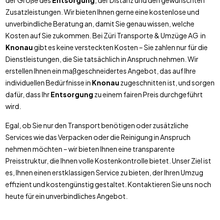
der Größe des
Entsorgung
, der Distanz und den gewünschten
Zusatzleistungen. Wir bieten Ihnen gerne eine kostenlose und
unverbindliche Beratung an, damit Sie genau wissen, welche
Kosten auf Sie zukommen. Bei Züri Transporte & Umzüge AG in
Knonau
gibt es keine versteckten Kosten – Sie zahlen nur für die
Dienstleistungen, die Sie tatsächlich in Anspruch nehmen. Wir
erstellen Ihnen ein maßgeschneidertes Angebot, das auf Ihre
individuellen Bedürfnisse in
Knonau
zugeschnitten ist, und sorgen
dafür, dass Ihr
Entsorgung
zu einem fairen Preis durchgeführt
wird.
Egal, ob Sie nur den Transport benötigen oder zusätzliche
Services wie das Verpacken oder die Reinigung in Anspruch
nehmen möchten – wir bieten Ihnen eine transparente
Preisstruktur, die Ihnen volle Kostenkontrolle bietet. Unser Ziel ist
es, Ihnen einen erstklassigen Service zu bieten, der Ihren Umzug
effizient und kostengünstig gestaltet. Kontaktieren Sie uns noch
heute für ein unverbindliches Angebot.