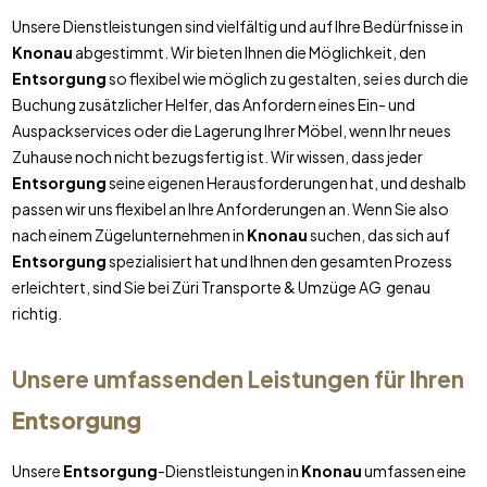
Unsere Dienstleistungen sind vielfältig und auf Ihre Bedürfnisse in
Knonau
abgestimmt. Wir bieten Ihnen die Möglichkeit, den
Entsorgung
so flexibel wie möglich zu gestalten, sei es durch die
Buchung zusätzlicher Helfer, das Anfordern eines Ein- und
Auspackservices oder die Lagerung Ihrer Möbel, wenn Ihr neues
Zuhause noch nicht bezugsfertig ist. Wir wissen, dass jeder
Entsorgung
seine eigenen Herausforderungen hat, und deshalb
passen wir uns flexibel an Ihre Anforderungen an. Wenn Sie also
nach einem Zügelunternehmen in
Knonau
suchen, das sich auf
Entsorgung
spezialisiert hat und Ihnen den gesamten Prozess
erleichtert, sind Sie bei Züri Transporte & Umzüge AG genau
richtig.
Unsere umfassenden Leistungen für Ihren
Entsorgung
Unsere
Entsorgung
-Dienstleistungen in
Knonau
umfassen eine