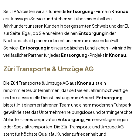
Seit 1963 bieten wir als führende
Entsorgung
-Firma in
Knonau
erstklassigen Service und stehen seit über einem halben
Jahrhundert unseren Kunden in der gesamten Schweiz und der EU
zur Seite. Egal, ob Sie nur einen kleinen
Entsorgung
in der
Nachbarschaft planen oder mit unserem umfassenden Full-
Service-
Entsorgung
in ein europäisches Land ziehen – wir sind Ihr
verlässlicher Partner für jedes
Entsorgung
-Projekt in
Knonau
.
Züri Transporte & Umzüge AG
Die Züri Transporte & Umzüge AG aus
Knonau
ist ein
renommiertes Unternehmen, das seit vielen Jahren hochwertige
und professionelle Dienstleistungen im Bereich
Entsorgung
bietet. Mit einem erfahrenen Team und einem modernen Fuhrpark
gewährleistet das Unternehmen reibungslose und termingerechte
Abläufe – sei es bei privaten
Entsorgung
, Firmenverlagerungen
oder Spezialtransporten. Die Züri Transporte und Umzüge AG
steht für höchste Qualität, Kundenzufriedenheit und