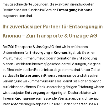
maßgeschneiderte Lösungen, die exakt auf die individuellen
Bedürfnisse der Kunden im Bereich
Entsorgung
in
Knonau
zugeschnitten sind.
Ihr zuverlässiger Partner für
Entsorgung
in
Knonau
– Züri Transporte & Umzüge AG
Bei Züri Transporte & Umzüge AG sind wir Ihr erfahrenes
Unternehmen für
Entsorgung
in
Knonau
. Egal, ob Sie einen
Privatumzug, Firmenumzug oder internationale
Entsorgung
planen – wir bieten Ihnen maßgeschneiderte Lösungen, die genau
auf Ihre individuellen Bedürfnisse abgestimmt sind. Unser Ziel ist
es, dass Ihr
Entsorgung
in
Knonau
reibungslos und stressfrei
verläuft, und wir kümmern uns um alles, damit Sie sich entspannt
zurücklehnen können. Dank unserer langjährigen Erfahrung wissen
wir, dass jeder
Entsorgung
einzigartig ist. Deshalb bieten wir
Ihnen in
Knonau
einen umfassenden Service an, der sich genau
Ihren Anforderungen anpasst. Unsere Kunden schätzen uns als