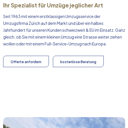
Ihr Spezialist für Umzüge jeglicher Art
Seit 1963 mit einem erstklassigen Umzugsservice der
Umzugsfirma Zürich auf dem Markt und über ein halbes
Jahrhundert für unseren Kunden schweizweit & EU im Einsatz. Ganz
gleich, ob Sie mit einem kleinen Umzug eine Strasse weiter ziehen
wollen oder mit einem Full-Service-Umzug nach
Europa
.
Offerte anfordern
kostenlose Beratung