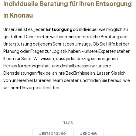
Individuelle Beratung für Ihren
Entsorgung
in
Knonau
Unser Ziel ist es, jeden
Entsorgung
so individuell wie möglich zu
gestalten. Daher bieten wir Ihnen eine persönliche Beratung und
Unterstützung bei jedem Schritt des Umzugs. Ob Sie Hilfe bei der
Planung oder Fragen zur Logistik haben – unsere Experten stehen
Ihnen zur Seite. Wir wissen, dass jeder Umzug seine eigenen
Herausforderungen hat, und deshalb passen wir unsere
Dienstleistungen flexibel an Ihre Bedürfnisse an. Lassen Sie sich
von unserem erfahrenen Team beraten und finden Sie heraus, wie
wir Ihren Umzug so stressfrei.
TAGS
#
ENTSORGUNG
#
KNONAU