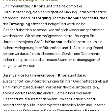
Ein Firmenumzug in
Knonau
ist oft eine komplexe
Herausforderung, die eine sorgfältige Planung und Koordination
erfordert. Unser
Entsorgung
-Team in
Knonau
sorgt dafür, dass
der
Entsorgung
effizient durchgeführt wird und Ihr
Geschäftsbetrieb so schnell wie möglich wieder aufgenommen
werden kann. Wir bieten maßgeschneiderte Lösungen für
Unternehmen jeder Größe in
Knonau
und kümmern uns um die
sichere Verlagerung Ihrer Büromöbel und IT-Ausrüstung. Dabei
achten wir darauf, dass alle sensiblen Geräte und Dokumente
sicher transportiert und am neuen Standort ordnungsgemäß
eingerichtet werden.
Unser Service für Firmenumzüge in
Knonau
ist darauf
ausgerichtet, die Unterbrechungen für Ihren Geschäftsbetrieb auf
ein Minimum zu reduzieren. Wir bieten flexible Umzugszeiten,
sodass der
Entsorgung
auch außerhalb Ihrer regulären
Geschäftszeiten stattfinden kann, um den Betrieb nicht zu
beeinträchtigen. Mit unserem professionellen Team und unserer
langjährigen Erfahrung im Bereich Firmenumzüge in
Knonau