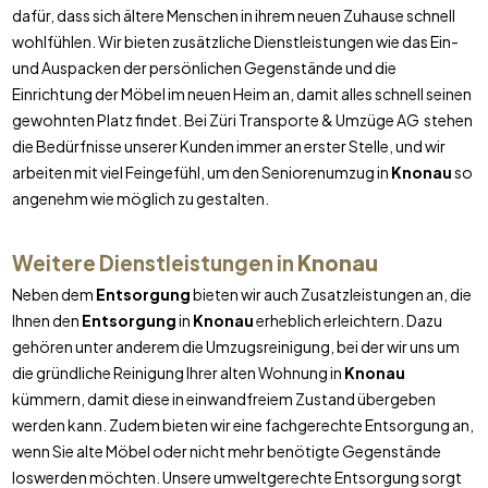
dafür, dass sich ältere Menschen in ihrem neuen Zuhause schnell
wohlfühlen. Wir bieten zusätzliche Dienstleistungen wie das Ein-
und Auspacken der persönlichen Gegenstände und die
Einrichtung der Möbel im neuen Heim an, damit alles schnell seinen
gewohnten Platz findet. Bei Züri Transporte & Umzüge AG stehen
die Bedürfnisse unserer Kunden immer an erster Stelle, und wir
arbeiten mit viel Feingefühl, um den Seniorenumzug in
Knonau
so
angenehm wie möglich zu gestalten.
Weitere Dienstleistungen in
Knonau
Neben dem
Entsorgung
bieten wir auch Zusatzleistungen an, die
Ihnen den
Entsorgung
in
Knonau
erheblich erleichtern. Dazu
gehören unter anderem die Umzugsreinigung, bei der wir uns um
die gründliche Reinigung Ihrer alten Wohnung in
Knonau
kümmern, damit diese in einwandfreiem Zustand übergeben
werden kann. Zudem bieten wir eine fachgerechte Entsorgung an,
wenn Sie alte Möbel oder nicht mehr benötigte Gegenstände
loswerden möchten. Unsere umweltgerechte Entsorgung sorgt