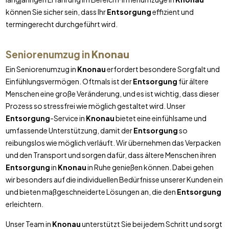
können Sie sicher sein, dass Ihr
Entsorgung
effizient und
termingerecht durchgeführt wird.
Seniorenumzug in
Knonau
Ein Seniorenumzug in
Knonau
erfordert besondere Sorgfalt und
Einfühlungsvermögen. Oftmals ist der
Entsorgung
für ältere
Menschen eine große Veränderung, und es ist wichtig, dass dieser
Prozess so stressfrei wie möglich gestaltet wird. Unser
Entsorgung
-Service in
Knonau
bietet eine einfühlsame und
umfassende Unterstützung, damit der
Entsorgung
so
reibungslos wie möglich verläuft. Wir übernehmen das Verpacken
und den Transport und sorgen dafür, dass ältere Menschen ihren
Entsorgung
in
Knonau
in Ruhe genießen können. Dabei gehen
wir besonders auf die individuellen Bedürfnisse unserer Kunden ein
und bieten maßgeschneiderte Lösungen an, die den
Entsorgung
erleichtern.
Unser Team in
Knonau
unterstützt Sie bei jedem Schritt und sorgt