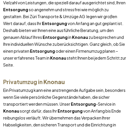
Vielzahl von Leistungen, die speziell darauf ausgerichtet sind, Ihren
Entsorgung
so angenehm und stressfrei wie möglich zu
gestalten. Bei Züri Transporte & Umzüge AG legen wir großen
Wert darauf, dass Ihr
Entsorgung
von Anfang an gut geplant ist.
Deshalb bieten wir Ihnen eine ausführliche Beratung, um den
genauen Ablauf Ihres
Entsorgung
in
Knonau
zu besprechen und
Ihre individuellen Wünsche zu berücksichtigen. Ganz gleich, ob Sie
einen privaten
Entsorgung
oder einen Firmenumzug planen –
unser erfahrenes Team in
Knonau
steht Ihnen bei jedem Schritt zur
Seite.
Privatumzug in
Knonau
Ein Privatumzug kann eine anstrengende Aufgabe sein, besonders
wenn Sie viele persönliche Gegenstände haben, die sicher
transportiert werden müssen. Unser
Entsorgung
-Service in
Knonau
sorgt dafür, dass Ihr
Entsorgung
von Anfang bis Ende
reibungslos verläuft. Wir übernehmen das Verpacken Ihrer
Habseligkeiten, den sicheren Transport und die Einrichtung in