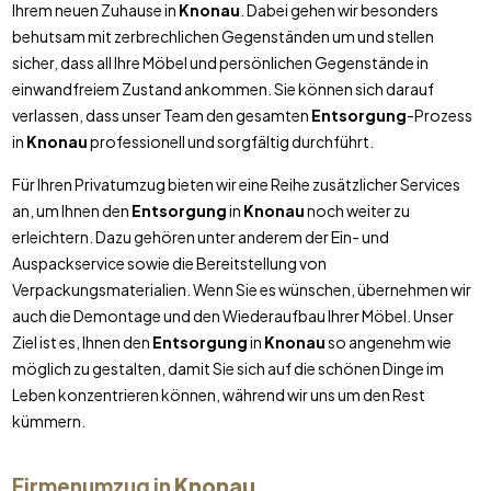
Ihrem neuen Zuhause in
Knonau
. Dabei gehen wir besonders
behutsam mit zerbrechlichen Gegenständen um und stellen
sicher, dass all Ihre Möbel und persönlichen Gegenstände in
einwandfreiem Zustand ankommen. Sie können sich darauf
verlassen, dass unser Team den gesamten
Entsorgung
-Prozess
in
Knonau
professionell und sorgfältig durchführt.
Für Ihren Privatumzug bieten wir eine Reihe zusätzlicher Services
an, um Ihnen den
Entsorgung
in
Knonau
noch weiter zu
erleichtern. Dazu gehören unter anderem der Ein- und
Auspackservice sowie die Bereitstellung von
Verpackungsmaterialien. Wenn Sie es wünschen, übernehmen wir
auch die Demontage und den Wiederaufbau Ihrer Möbel. Unser
Ziel ist es, Ihnen den
Entsorgung
in
Knonau
so angenehm wie
möglich zu gestalten, damit Sie sich auf die schönen Dinge im
Leben konzentrieren können, während wir uns um den Rest
kümmern.
Firmenumzug in
Knonau