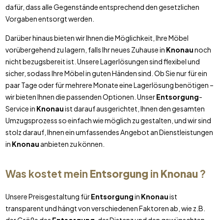
dafür, dass alle Gegenstände entsprechend den gesetzlichen
Vorgaben entsorgt werden.
Darüber hinaus bieten wir Ihnen die Möglichkeit, Ihre Möbel
vorübergehend zu lagern, falls Ihr neues Zuhause in
Knonau
noch
nicht bezugsbereit ist. Unsere Lagerlösungen sind flexibel und
sicher, sodass Ihre Möbel in guten Händen sind. Ob Sie nur für ein
paar Tage oder für mehrere Monate eine Lagerlösung benötigen –
wir bieten Ihnen die passenden Optionen. Unser
Entsorgung
-
Service in
Knonau
ist darauf ausgerichtet, Ihnen den gesamten
Umzugsprozess so einfach wie möglich zu gestalten, und wir sind
stolz darauf, Ihnen ein umfassendes Angebot an Dienstleistungen
in
Knonau
anbieten zu können.
Was kostet mein
Entsorgung
in
Knonau
?
Unsere Preisgestaltung für
Entsorgung
in
Knonau
ist
transparent und hängt von verschiedenen Faktoren ab, wie z.B.