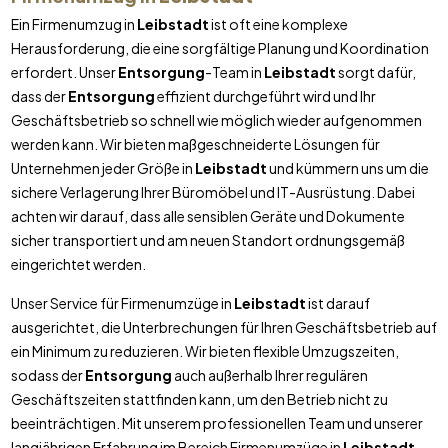
Ein Firmenumzug in
Leibstadt
ist oft eine komplexe
Herausforderung, die eine sorgfältige Planung und Koordination
erfordert. Unser
Entsorgung
-Team in
Leibstadt
sorgt dafür,
dass der
Entsorgung
effizient durchgeführt wird und Ihr
Geschäftsbetrieb so schnell wie möglich wieder aufgenommen
werden kann. Wir bieten maßgeschneiderte Lösungen für
Unternehmen jeder Größe in
Leibstadt
und kümmern uns um die
sichere Verlagerung Ihrer Büromöbel und IT-Ausrüstung. Dabei
achten wir darauf, dass alle sensiblen Geräte und Dokumente
sicher transportiert und am neuen Standort ordnungsgemäß
eingerichtet werden.
Unser Service für Firmenumzüge in
Leibstadt
ist darauf
ausgerichtet, die Unterbrechungen für Ihren Geschäftsbetrieb auf
ein Minimum zu reduzieren. Wir bieten flexible Umzugszeiten,
sodass der
Entsorgung
auch außerhalb Ihrer regulären
Geschäftszeiten stattfinden kann, um den Betrieb nicht zu
beeinträchtigen. Mit unserem professionellen Team und unserer
langjährigen Erfahrung im Bereich Firmenumzüge in
Leibstadt