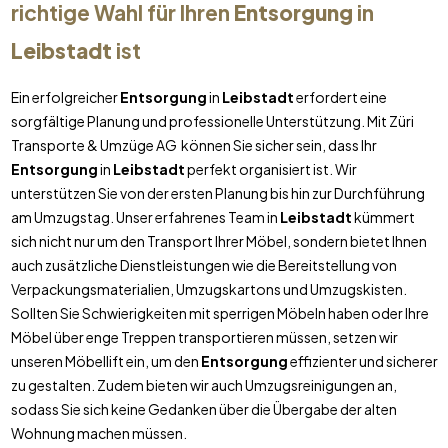
richtige Wahl für Ihren
Entsorgung
in
Leibstadt
ist
Ein erfolgreicher
Entsorgung
in
Leibstadt
erfordert eine
sorgfältige Planung und professionelle Unterstützung. Mit Züri
Transporte & Umzüge AG können Sie sicher sein, dass Ihr
Entsorgung
in
Leibstadt
perfekt organisiert ist. Wir
unterstützen Sie von der ersten Planung bis hin zur Durchführung
am Umzugstag. Unser erfahrenes Team in
Leibstadt
kümmert
sich nicht nur um den Transport Ihrer Möbel, sondern bietet Ihnen
auch zusätzliche Dienstleistungen wie die Bereitstellung von
Verpackungsmaterialien, Umzugskartons und Umzugskisten.
Sollten Sie Schwierigkeiten mit sperrigen Möbeln haben oder Ihre
Möbel über enge Treppen transportieren müssen, setzen wir
unseren Möbellift ein, um den
Entsorgung
effizienter und sicherer
zu gestalten. Zudem bieten wir auch Umzugsreinigungen an,
sodass Sie sich keine Gedanken über die Übergabe der alten
Wohnung machen müssen.