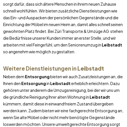
sorgt dafür, dass sich ältere Menschen in ihrem neuen Zuhause
schnell wohlfühlen. Wir bieten zusätzliche Dienstleistungen wie
das Ein- und Auspacken der persönlichen Gegenstände und die
Einrichtung der Möbel im neuen Heim an, damit alles schnell seinen
gewohnten Platz findet. Bei Züri Transporte & Umzüge AG stehen
die Bedürfnisse unserer Kunden immer an erster Stelle, und wir
arbeiten mit viel Feingefühl, um den Seniorenumzug in
Leibstadt
so angenehm wie möglich zu gestalten.
Weitere Dienstleistungen in
Leibstadt
Neben dem
Entsorgung
bieten wir auch Zusatzleistungen an, die
Ihnen den
Entsorgung
in
Leibstadt
erheblich erleichtern. Dazu
gehören unter anderem die Umzugsreinigung, bei der wir uns um
die gründliche Reinigung Ihrer alten Wohnung in
Leibstadt
kümmern, damit diese in einwandfreiem Zustand übergeben
werden kann. Zudem bieten wir eine fachgerechte Entsorgung an,
wenn Sie alte Möbel oder nicht mehr benötigte Gegenstände
loswerden möchten. Unsere umweltgerechte Entsorgung sorgt