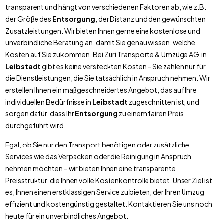
transparent und hängt von verschiedenen Faktoren ab, wie z.B.
der Größe des
Entsorgung
, der Distanz und den gewünschten
Zusatzleistungen. Wir bieten Ihnen gerne eine kostenlose und
unverbindliche Beratung an, damit Sie genau wissen, welche
Kosten auf Sie zukommen. Bei Züri Transporte & Umzüge AG in
Leibstadt
gibt es keine versteckten Kosten – Sie zahlen nur für
die Dienstleistungen, die Sie tatsächlich in Anspruch nehmen. Wir
erstellen Ihnen ein maßgeschneidertes Angebot, das auf Ihre
individuellen Bedürfnisse in
Leibstadt
zugeschnitten ist, und
sorgen dafür, dass Ihr
Entsorgung
zu einem fairen Preis
durchgeführt wird.
Egal, ob Sie nur den Transport benötigen oder zusätzliche
Services wie das Verpacken oder die Reinigung in Anspruch
nehmen möchten – wir bieten Ihnen eine transparente
Preisstruktur, die Ihnen volle Kostenkontrolle bietet. Unser Ziel ist
es, Ihnen einen erstklassigen Service zu bieten, der Ihren Umzug
effizient und kostengünstig gestaltet. Kontaktieren Sie uns noch
heute für ein unverbindliches Angebot.