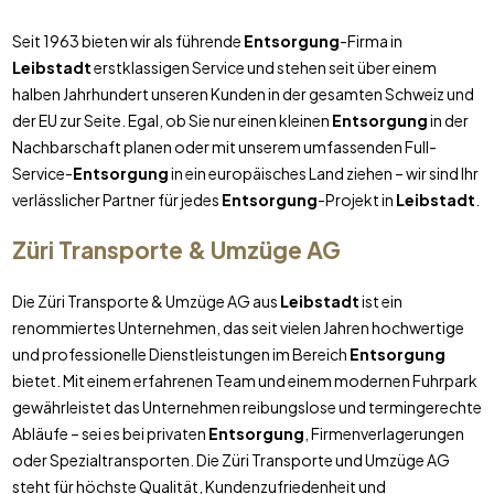
Seit 1963 bieten wir als führende
Entsorgung
-Firma in
Leibstadt
erstklassigen Service und stehen seit über einem
halben Jahrhundert unseren Kunden in der gesamten Schweiz und
der EU zur Seite. Egal, ob Sie nur einen kleinen
Entsorgung
in der
Nachbarschaft planen oder mit unserem umfassenden Full-
Service-
Entsorgung
in ein europäisches Land ziehen – wir sind Ihr
verlässlicher Partner für jedes
Entsorgung
-Projekt in
Leibstadt
.
Züri Transporte & Umzüge AG
Die Züri Transporte & Umzüge AG aus
Leibstadt
ist ein
renommiertes Unternehmen, das seit vielen Jahren hochwertige
und professionelle Dienstleistungen im Bereich
Entsorgung
bietet. Mit einem erfahrenen Team und einem modernen Fuhrpark
gewährleistet das Unternehmen reibungslose und termingerechte
Abläufe – sei es bei privaten
Entsorgung
, Firmenverlagerungen
oder Spezialtransporten. Die Züri Transporte und Umzüge AG
steht für höchste Qualität, Kundenzufriedenheit und