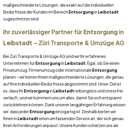
maßgeschneiderte Lösungen, die exakt auf die individuellen
Bedürfnisse der Kunden im Bereich
Entsorgung
in
Leibstadt
zugeschnitten sind.
Ihr zuverlässiger Partner für
Entsorgung
in
Leibstadt
– Züri Transporte & Umzüge AG
Bei Züri Transporte & Umzüge AG sind wir Ihr erfahrenes
Unternehmen für
Entsorgung
in
Leibstadt
. Egal, ob Sie einen
Privatumzug, Firmenumzug oder internationale
Entsorgung
planen – wir bieten Ihnen maßgeschneiderte Lösungen, die genau
auf Ihre individuellen Bedürfnisse abgestimmt sind. Unser Ziel ist
es, dass Ihr
Entsorgung
in
Leibstadt
reibungslos und stressfrei
verläuft, und wir kümmern uns um alles, damit Sie sich entspannt
zurücklehnen können. Dank unserer langjährigen Erfahrung wissen
wir, dass jeder
Entsorgung
einzigartig ist. Deshalb bieten wir
Ihnen in
Leibstadt
einen umfassenden Service an, der sich genau
Ihren Anforderungen anpasst. Unsere Kunden schätzen uns als