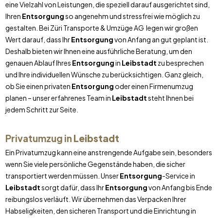
eine Vielzahl von Leistungen, die speziell darauf ausgerichtet sind,
Ihren
Entsorgung
so angenehm und stressfrei wie möglich zu
gestalten. Bei Züri Transporte & Umzüge AG legen wir großen
Wert darauf, dass Ihr
Entsorgung
von Anfang an gut geplant ist.
Deshalb bieten wir Ihnen eine ausführliche Beratung, um den
genauen Ablauf Ihres
Entsorgung
in
Leibstadt
zu besprechen
und Ihre individuellen Wünsche zu berücksichtigen. Ganz gleich,
ob Sie einen privaten
Entsorgung
oder einen Firmenumzug
planen – unser erfahrenes Team in
Leibstadt
steht Ihnen bei
jedem Schritt zur Seite.
Privatumzug in
Leibstadt
Ein Privatumzug kann eine anstrengende Aufgabe sein, besonders
wenn Sie viele persönliche Gegenstände haben, die sicher
transportiert werden müssen. Unser
Entsorgung
-Service in
Leibstadt
sorgt dafür, dass Ihr
Entsorgung
von Anfang bis Ende
reibungslos verläuft. Wir übernehmen das Verpacken Ihrer
Habseligkeiten, den sicheren Transport und die Einrichtung in