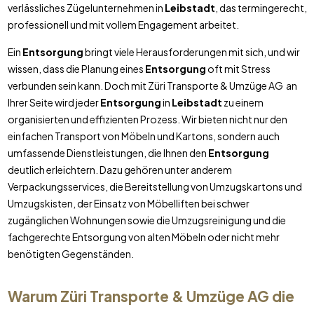
verlässliches Zügelunternehmen in
Leibstadt
, das termingerecht,
professionell und mit vollem Engagement arbeitet.
Ein
Entsorgung
bringt viele Herausforderungen mit sich, und wir
wissen, dass die Planung eines
Entsorgung
oft mit Stress
verbunden sein kann. Doch mit Züri Transporte & Umzüge AG an
Ihrer Seite wird jeder
Entsorgung
in
Leibstadt
zu einem
organisierten und effizienten Prozess. Wir bieten nicht nur den
einfachen Transport von Möbeln und Kartons, sondern auch
umfassende Dienstleistungen, die Ihnen den
Entsorgung
deutlich erleichtern. Dazu gehören unter anderem
Verpackungsservices, die Bereitstellung von Umzugskartons und
Umzugskisten, der Einsatz von Möbelliften bei schwer
zugänglichen Wohnungen sowie die Umzugsreinigung und die
fachgerechte Entsorgung von alten Möbeln oder nicht mehr
benötigten Gegenständen.
Warum Züri Transporte & Umzüge AG die