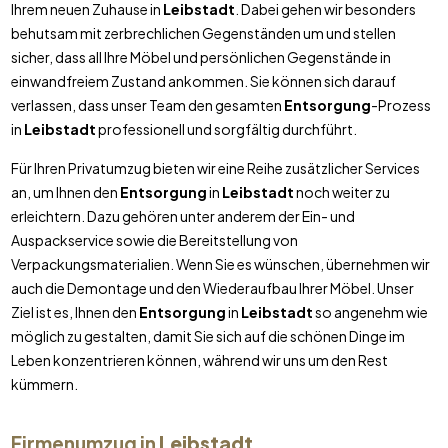
Ihrem neuen Zuhause in
Leibstadt
. Dabei gehen wir besonders
behutsam mit zerbrechlichen Gegenständen um und stellen
sicher, dass all Ihre Möbel und persönlichen Gegenstände in
einwandfreiem Zustand ankommen. Sie können sich darauf
verlassen, dass unser Team den gesamten
Entsorgung
-Prozess
in
Leibstadt
professionell und sorgfältig durchführt.
Für Ihren Privatumzug bieten wir eine Reihe zusätzlicher Services
an, um Ihnen den
Entsorgung
in
Leibstadt
noch weiter zu
erleichtern. Dazu gehören unter anderem der Ein- und
Auspackservice sowie die Bereitstellung von
Verpackungsmaterialien. Wenn Sie es wünschen, übernehmen wir
auch die Demontage und den Wiederaufbau Ihrer Möbel. Unser
Ziel ist es, Ihnen den
Entsorgung
in
Leibstadt
so angenehm wie
möglich zu gestalten, damit Sie sich auf die schönen Dinge im
Leben konzentrieren können, während wir uns um den Rest
kümmern.
Firmenumzug in
Leibstadt