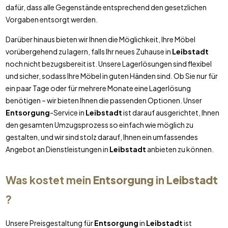
dafür, dass alle Gegenstände entsprechend den gesetzlichen
Vorgaben entsorgt werden.
Darüber hinaus bieten wir Ihnen die Möglichkeit, Ihre Möbel
vorübergehend zu lagern, falls Ihr neues Zuhause in
Leibstadt
noch nicht bezugsbereit ist. Unsere Lagerlösungen sind flexibel
und sicher, sodass Ihre Möbel in guten Händen sind. Ob Sie nur für
ein paar Tage oder für mehrere Monate eine Lagerlösung
benötigen – wir bieten Ihnen die passenden Optionen. Unser
Entsorgung
-Service in
Leibstadt
ist darauf ausgerichtet, Ihnen
den gesamten Umzugsprozess so einfach wie möglich zu
gestalten, und wir sind stolz darauf, Ihnen ein umfassendes
Angebot an Dienstleistungen in
Leibstadt
anbieten zu können.
Was kostet mein
Entsorgung
in
Leibstadt
?
Unsere Preisgestaltung für
Entsorgung
in
Leibstadt
ist