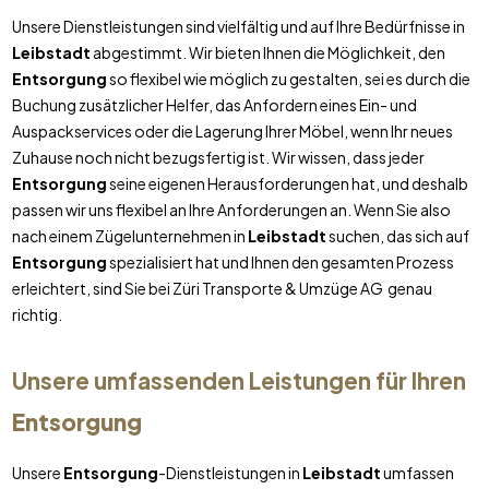
Unsere Dienstleistungen sind vielfältig und auf Ihre Bedürfnisse in
Leibstadt
abgestimmt. Wir bieten Ihnen die Möglichkeit, den
Entsorgung
so flexibel wie möglich zu gestalten, sei es durch die
Buchung zusätzlicher Helfer, das Anfordern eines Ein- und
Auspackservices oder die Lagerung Ihrer Möbel, wenn Ihr neues
Zuhause noch nicht bezugsfertig ist. Wir wissen, dass jeder
Entsorgung
seine eigenen Herausforderungen hat, und deshalb
passen wir uns flexibel an Ihre Anforderungen an. Wenn Sie also
nach einem Zügelunternehmen in
Leibstadt
suchen, das sich auf
Entsorgung
spezialisiert hat und Ihnen den gesamten Prozess
erleichtert, sind Sie bei Züri Transporte & Umzüge AG genau
richtig.
Unsere umfassenden Leistungen für Ihren
Entsorgung
Unsere
Entsorgung
-Dienstleistungen in
Leibstadt
umfassen