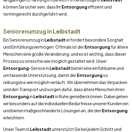
können Sie sicher sein, dass Ihr
Entsorgung
effizient und
termingerecht durchgeführt wird.
Seniorenumzug in
Leibstadt
Ein Seniorenumzug in
Leibstadt
erfordert besondere Sorgfalt
und Einfühlungsvermögen. Oftmals ist der
Entsorgung
für ältere
Menschen eine große Veränderung, und es ist wichtig, dass dieser
Prozess so stressfrei wie möglich gestaltet wird. Unser
Entsorgung
-Service in
Leibstadt
bietet eine einfühlsame und
umfassende Unterstützung, damit der
Entsorgung
so
reibungslos wie möglich verläuft. Wir übernehmen das Verpacken
und den Transport und sorgen dafür, dass ältere Menschen ihren
Entsorgung
in
Leibstadt
in Ruhe genießen können. Dabei gehen
wir besonders auf die individuellen Bedürfnisse unserer Kunden ein
und bieten maßgeschneiderte Lösungen an, die den
Entsorgung
erleichtern.
Unser Team in
Leibstadt
unterstützt Sie bei jedem Schritt und