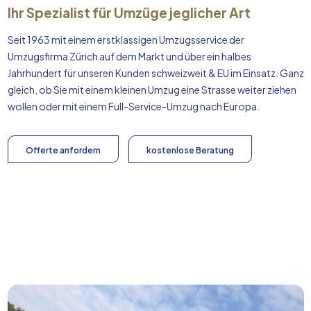
Ihr Spezialist für Umzüge jeglicher Art
Seit 1963 mit einem erstklassigen Umzugsservice der
Umzugsfirma Zürich auf dem Markt und über ein halbes
Jahrhundert für unseren Kunden schweizweit & EU im Einsatz. Ganz
gleich, ob Sie mit einem kleinen Umzug eine Strasse weiter ziehen
wollen oder mit einem Full-Service-Umzug nach
Europa
.
Offerte anfordern
kostenlose Beratung