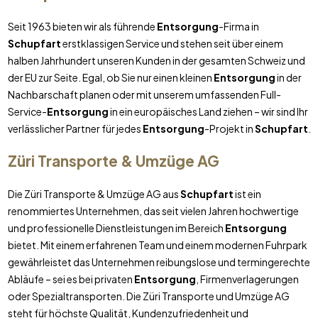
Seit 1963 bieten wir als führende
Entsorgung
-Firma in
Schupfart
erstklassigen Service und stehen seit über einem
halben Jahrhundert unseren Kunden in der gesamten Schweiz und
der EU zur Seite. Egal, ob Sie nur einen kleinen
Entsorgung
in der
Nachbarschaft planen oder mit unserem umfassenden Full-
Service-
Entsorgung
in ein europäisches Land ziehen – wir sind Ihr
verlässlicher Partner für jedes
Entsorgung
-Projekt in
Schupfart
.
Züri Transporte & Umzüge AG
Die Züri Transporte & Umzüge AG aus
Schupfart
ist ein
renommiertes Unternehmen, das seit vielen Jahren hochwertige
und professionelle Dienstleistungen im Bereich
Entsorgung
bietet. Mit einem erfahrenen Team und einem modernen Fuhrpark
gewährleistet das Unternehmen reibungslose und termingerechte
Abläufe – sei es bei privaten
Entsorgung
, Firmenverlagerungen
oder Spezialtransporten. Die Züri Transporte und Umzüge AG
steht für höchste Qualität, Kundenzufriedenheit und