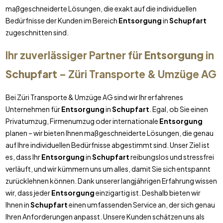
maßgeschneiderte Lösungen, die exakt auf die individuellen
Bedürfnisse der Kunden im Bereich
Entsorgung
in
Schupfart
zugeschnitten sind.
Ihr zuverlässiger Partner für
Entsorgung
in
Schupfart
– Züri Transporte & Umzüge AG
Bei Züri Transporte & Umzüge AG sind wir Ihr erfahrenes
Unternehmen für
Entsorgung
in
Schupfart
. Egal, ob Sie einen
Privatumzug, Firmenumzug oder internationale
Entsorgung
planen – wir bieten Ihnen maßgeschneiderte Lösungen, die genau
auf Ihre individuellen Bedürfnisse abgestimmt sind. Unser Ziel ist
es, dass Ihr
Entsorgung
in
Schupfart
reibungslos und stressfrei
verläuft, und wir kümmern uns um alles, damit Sie sich entspannt
zurücklehnen können. Dank unserer langjährigen Erfahrung wissen
wir, dass jeder
Entsorgung
einzigartig ist. Deshalb bieten wir
Ihnen in
Schupfart
einen umfassenden Service an, der sich genau
Ihren Anforderungen anpasst. Unsere Kunden schätzen uns als