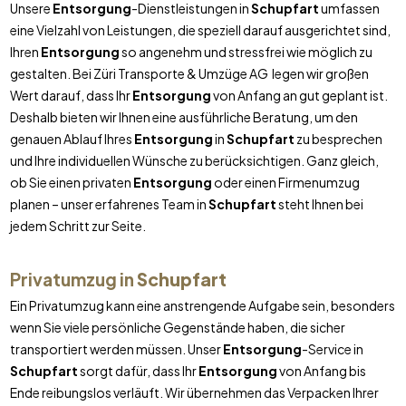
Unsere
Entsorgung
-Dienstleistungen in
Schupfart
umfassen
eine Vielzahl von Leistungen, die speziell darauf ausgerichtet sind,
Ihren
Entsorgung
so angenehm und stressfrei wie möglich zu
gestalten. Bei Züri Transporte & Umzüge AG legen wir großen
Wert darauf, dass Ihr
Entsorgung
von Anfang an gut geplant ist.
Deshalb bieten wir Ihnen eine ausführliche Beratung, um den
genauen Ablauf Ihres
Entsorgung
in
Schupfart
zu besprechen
und Ihre individuellen Wünsche zu berücksichtigen. Ganz gleich,
ob Sie einen privaten
Entsorgung
oder einen Firmenumzug
planen – unser erfahrenes Team in
Schupfart
steht Ihnen bei
jedem Schritt zur Seite.
Privatumzug in
Schupfart
Ein Privatumzug kann eine anstrengende Aufgabe sein, besonders
wenn Sie viele persönliche Gegenstände haben, die sicher
transportiert werden müssen. Unser
Entsorgung
-Service in
Schupfart
sorgt dafür, dass Ihr
Entsorgung
von Anfang bis
Ende reibungslos verläuft. Wir übernehmen das Verpacken Ihrer