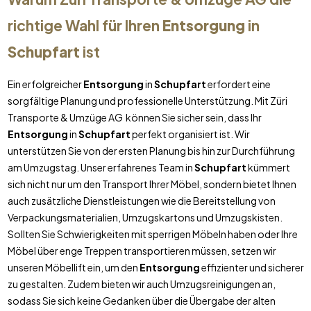
richtige Wahl für Ihren
Entsorgung
in
Schupfart
ist
Ein erfolgreicher
Entsorgung
in
Schupfart
erfordert eine
sorgfältige Planung und professionelle Unterstützung. Mit Züri
Transporte & Umzüge AG können Sie sicher sein, dass Ihr
Entsorgung
in
Schupfart
perfekt organisiert ist. Wir
unterstützen Sie von der ersten Planung bis hin zur Durchführung
am Umzugstag. Unser erfahrenes Team in
Schupfart
kümmert
sich nicht nur um den Transport Ihrer Möbel, sondern bietet Ihnen
auch zusätzliche Dienstleistungen wie die Bereitstellung von
Verpackungsmaterialien, Umzugskartons und Umzugskisten.
Sollten Sie Schwierigkeiten mit sperrigen Möbeln haben oder Ihre
Möbel über enge Treppen transportieren müssen, setzen wir
unseren Möbellift ein, um den
Entsorgung
effizienter und sicherer
zu gestalten. Zudem bieten wir auch Umzugsreinigungen an,
sodass Sie sich keine Gedanken über die Übergabe der alten