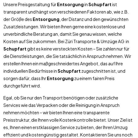
Unsere Preisgestaltung für
Entsorgung
in
Schupfart
ist
transparent und hängt von verschiedenen Faktoren ab, wie z.B.
der Größe des
Entsorgung
, der Distanz und den gewünschten
Zusatzleistungen. Wir bieten Ihnen gerne eine kostenlose und
unverbindliche Beratung an, damit Sie genau wissen, welche
Kosten auf Sie zukommen. Bei Züri Transporte & Umzüge AG in
Schupfart
gibt es keine versteckten Kosten – Sie zahlen nur für
die Dienstleistungen, die Sie tatsächlich in Anspruch nehmen. Wir
erstellen Ihnen ein maßgeschneidertes Angebot, das auf Ihre
individuellen Bedürfnisse in
Schupfart
zugeschnitten ist, und
sorgen dafür, dass Ihr
Entsorgung
zu einem fairen Preis
durchgeführt wird.
Egal, ob Sie nur den Transport benötigen oder zusätzliche
Services wie das Verpacken oder die Reinigung in Anspruch
nehmen möchten – wir bieten Ihnen eine transparente
Preisstruktur, die Ihnen volle Kostenkontrolle bietet. Unser Ziel ist
es, Ihnen einen erstklassigen Service zu bieten, der Ihren Umzug
effizient und kostengünstig gestaltet. Kontaktieren Sie uns noch