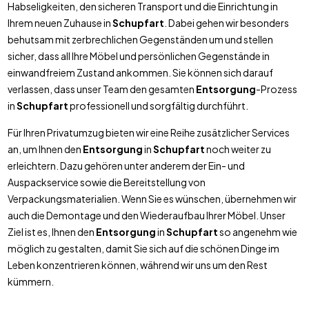
Habseligkeiten, den sicheren Transport und die Einrichtung in
Ihrem neuen Zuhause in
Schupfart
. Dabei gehen wir besonders
behutsam mit zerbrechlichen Gegenständen um und stellen
sicher, dass all Ihre Möbel und persönlichen Gegenstände in
einwandfreiem Zustand ankommen. Sie können sich darauf
verlassen, dass unser Team den gesamten
Entsorgung
-Prozess
in
Schupfart
professionell und sorgfältig durchführt.
Für Ihren Privatumzug bieten wir eine Reihe zusätzlicher Services
an, um Ihnen den
Entsorgung
in
Schupfart
noch weiter zu
erleichtern. Dazu gehören unter anderem der Ein- und
Auspackservice sowie die Bereitstellung von
Verpackungsmaterialien. Wenn Sie es wünschen, übernehmen wir
auch die Demontage und den Wiederaufbau Ihrer Möbel. Unser
Ziel ist es, Ihnen den
Entsorgung
in
Schupfart
so angenehm wie
möglich zu gestalten, damit Sie sich auf die schönen Dinge im
Leben konzentrieren können, während wir uns um den Rest
kümmern.