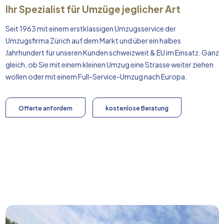
Ihr Spezialist für Umzüge jeglicher Art
Seit 1963 mit einem erstklassigen Umzugsservice der
Umzugsfirma Zürich auf dem Markt und über ein halbes
Jahrhundert für unseren Kunden schweizweit & EU im Einsatz. Ganz
gleich, ob Sie mit einem kleinen Umzug eine Strasse weiter ziehen
wollen oder mit einem Full-Service-Umzug nach
Europa
.
Offerte anfordern
kostenlose Beratung