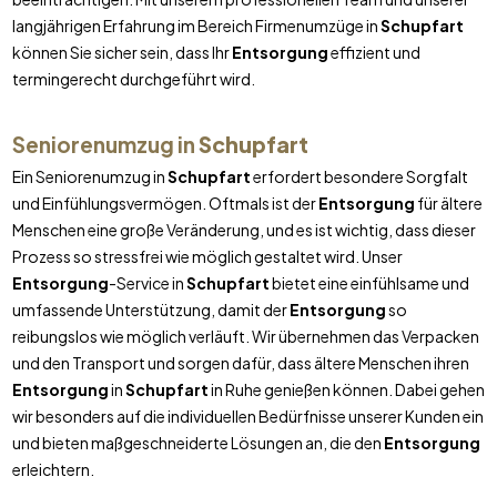
langjährigen Erfahrung im Bereich Firmenumzüge in
Schupfart
können Sie sicher sein, dass Ihr
Entsorgung
effizient und
termingerecht durchgeführt wird.
Seniorenumzug in
Schupfart
Ein Seniorenumzug in
Schupfart
erfordert besondere Sorgfalt
und Einfühlungsvermögen. Oftmals ist der
Entsorgung
für ältere
Menschen eine große Veränderung, und es ist wichtig, dass dieser
Prozess so stressfrei wie möglich gestaltet wird. Unser
Entsorgung
-Service in
Schupfart
bietet eine einfühlsame und
umfassende Unterstützung, damit der
Entsorgung
so
reibungslos wie möglich verläuft. Wir übernehmen das Verpacken
und den Transport und sorgen dafür, dass ältere Menschen ihren
Entsorgung
in
Schupfart
in Ruhe genießen können. Dabei gehen
wir besonders auf die individuellen Bedürfnisse unserer Kunden ein
und bieten maßgeschneiderte Lösungen an, die den
Entsorgung
erleichtern.