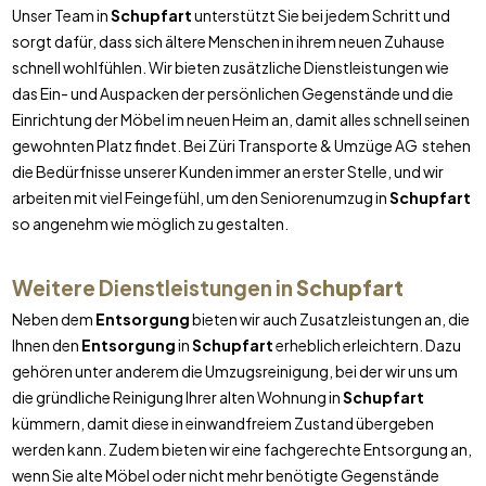
Unser Team in
Schupfart
unterstützt Sie bei jedem Schritt und
sorgt dafür, dass sich ältere Menschen in ihrem neuen Zuhause
schnell wohlfühlen. Wir bieten zusätzliche Dienstleistungen wie
das Ein- und Auspacken der persönlichen Gegenstände und die
Einrichtung der Möbel im neuen Heim an, damit alles schnell seinen
gewohnten Platz findet. Bei Züri Transporte & Umzüge AG stehen
die Bedürfnisse unserer Kunden immer an erster Stelle, und wir
arbeiten mit viel Feingefühl, um den Seniorenumzug in
Schupfart
so angenehm wie möglich zu gestalten.
Weitere Dienstleistungen in
Schupfart
Neben dem
Entsorgung
bieten wir auch Zusatzleistungen an, die
Ihnen den
Entsorgung
in
Schupfart
erheblich erleichtern. Dazu
gehören unter anderem die Umzugsreinigung, bei der wir uns um
die gründliche Reinigung Ihrer alten Wohnung in
Schupfart
kümmern, damit diese in einwandfreiem Zustand übergeben
werden kann. Zudem bieten wir eine fachgerechte Entsorgung an,
wenn Sie alte Möbel oder nicht mehr benötigte Gegenstände