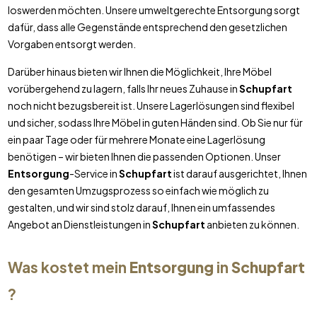
loswerden möchten. Unsere umweltgerechte Entsorgung sorgt
dafür, dass alle Gegenstände entsprechend den gesetzlichen
Vorgaben entsorgt werden.
Darüber hinaus bieten wir Ihnen die Möglichkeit, Ihre Möbel
vorübergehend zu lagern, falls Ihr neues Zuhause in
Schupfart
noch nicht bezugsbereit ist. Unsere Lagerlösungen sind flexibel
und sicher, sodass Ihre Möbel in guten Händen sind. Ob Sie nur für
ein paar Tage oder für mehrere Monate eine Lagerlösung
benötigen – wir bieten Ihnen die passenden Optionen. Unser
Entsorgung
-Service in
Schupfart
ist darauf ausgerichtet, Ihnen
den gesamten Umzugsprozess so einfach wie möglich zu
gestalten, und wir sind stolz darauf, Ihnen ein umfassendes
Angebot an Dienstleistungen in
Schupfart
anbieten zu können.
Was kostet mein
Entsorgung
in
Schupfart
?