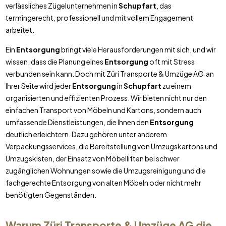
verlässliches Zügelunternehmen in
Schupfart
, das
termingerecht, professionell und mit vollem Engagement
arbeitet.
Ein
Entsorgung
bringt viele Herausforderungen mit sich, und wir
wissen, dass die Planung eines
Entsorgung
oft mit Stress
verbunden sein kann. Doch mit Züri Transporte & Umzüge AG an
Ihrer Seite wird jeder
Entsorgung
in
Schupfart
zu einem
organisierten und effizienten Prozess. Wir bieten nicht nur den
einfachen Transport von Möbeln und Kartons, sondern auch
umfassende Dienstleistungen, die Ihnen den
Entsorgung
deutlich erleichtern. Dazu gehören unter anderem
Verpackungsservices, die Bereitstellung von Umzugskartons und
Umzugskisten, der Einsatz von Möbelliften bei schwer
zugänglichen Wohnungen sowie die Umzugsreinigung und die
fachgerechte Entsorgung von alten Möbeln oder nicht mehr
benötigten Gegenständen.
Warum Züri Transporte & Umzüge AG die