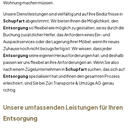
Wohnung machen müssen.
Unsere Dienstleistungen sind vielfältig und auf Ihre Bedürfnisse in
Schupfart
abgestimmt. Wir bieten Ihnen die Möglichkeit, den
Entsorgung
so flexibel wie möglich zu gestalten, sei es durch die
Buchung zusätzlicher Helfer, das Anfordern eines Ein- und
Auspackservices oder die Lagerung Ihrer Möbel, wenn Ihr neues
Zuhause noch nicht bezugsfertig ist. Wir wissen, dass jeder
Entsorgung
seine eigenen Herausforderungen hat, und deshalb
passen wir uns flexibel an Ihre Anforderungen an. Wenn Sie also
nach einem Zügelunternehmen in
Schupfart
suchen, das sich auf
Entsorgung
spezialisiert hat und Ihnen den gesamten Prozess
erleichtert, sind Sie bei Züri Transporte & Umzüge AG genau
richtig.
Unsere umfassenden Leistungen für Ihren
Entsorgung