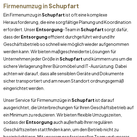
Firmenumzug in
Schupfart
Ein Firmenumzug in
Schupfart
ist oft eine komplexe
Herausforderung, die eine sorgfältige Planung und Koordination
erfordert. Unser
Entsorgung
-Team in
Schupfart
sorgt dafür,
dass der
Entsorgung
effizient durchgeführt wird und Ihr
Geschäftsbetrieb so schnell wie möglich wieder aufgenommen
werden kann. Wir bieten maßgeschneiderte Lösungen für
Unternehmen jeder Größe in
Schupfart
und kümmern uns um die
sichere Verlagerung Ihrer Büromöbel und IT-Ausrüstung. Dabei
achten wir darauf, dass alle sensiblen Geräte und Dokumente
sicher transportiert und am neuen Standort ordnungsgemäß
eingerichtet werden.
Unser Service für Firmenumzüge in
Schupfart
ist darauf
ausgerichtet, die Unterbrechungen für Ihren Geschäftsbetrieb auf
ein Minimum zu reduzieren. Wir bieten flexible Umzugszeiten,
sodass der
Entsorgung
auch außerhalb Ihrer regulären
Geschäftszeiten stattfinden kann, um den Betrieb nicht zu
beeinträchtigen. Mit unserem professionellen Team und unserer