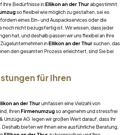
f Ihre Bedürfnisse in
Ellikon an der Thur
abgestimmt.
numzug
so flexibel wie möglich zu gestalten, sei es
nfordern eines Ein- und Auspackservices oder die
noch nicht bezugsfertig ist. Wir wissen, dass jeder
en hat, und deshalb passen wir uns flexibel an Ihre
m Zügelunternehmen in
Ellikon an der Thur
suchen, das
Ihnen den gesamten Prozess erleichtert, sind Sie bei
stungen für Ihren
llikon an der Thur
umfassen eine Vielzahl von
ind, Ihren
Firmenumzug
so angenehm und stressfrei
e & Umzüge AG legen wir großen Wert darauf, dass Ihr
. Deshalb bieten wir Ihnen eine ausführliche Beratung,
in
Ellikon an der Thur
zu besprechen und Ihre