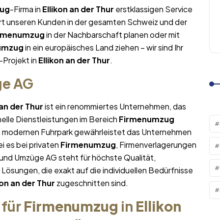
ug
-Firma in
Ellikon an der Thur
erstklassigen Service
ert unseren Kunden in der gesamten Schweiz und der
rmenumzug
in der Nachbarschaft planen oder mit
umzug
in ein europäisches Land ziehen – wir sind Ihr
-Projekt in
Ellikon an der Thur
.
ge AG
 an der Thur
ist ein renommiertes Unternehmen, das
nelle Dienstleistungen im Bereich
Firmenumzug
em modernen Fuhrpark gewährleistet das Unternehmen
i es bei privaten
Firmenumzug
, Firmenverlagerungen
 und Umzüge AG steht für höchste Qualität,
sungen, die exakt auf die individuellen Bedürfnisse
kon an der Thur
zugeschnitten sind.
 für
Firmenumzug
in
Ellikon