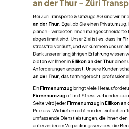
an der Thur
– Züri Trans
Bei Züri Transporte & Umzüge AG sind wir Ih
an der Thur
. Egal, ob Sie einen Privatumzug
planen – wir bieten Ihnen maßgeschneiderte L
abgestimmt sind. Unser Ziel ist es, dass Ihr
Fi
stressfrei verläuft, und wir kümmern uns um a
Dank unserer langjährigen Erfahrung wissen wi
bieten wir Ihnen in
Ellikon an der Thur
einen 
Anforderungen anpasst. Unsere Kunden schät
an der Thur
, das termingerecht, professione
Ein
Firmenumzug
bringt viele Herausforderu
Firmenumzug
oft mit Stress verbunden sein
Seite wird jeder
Firmenumzug
in
Ellikon an
Prozess. Wir bieten nicht nur den einfachen 
umfassende Dienstleistungen, die Ihnen den
unter anderem Verpackungsservices, die Ber