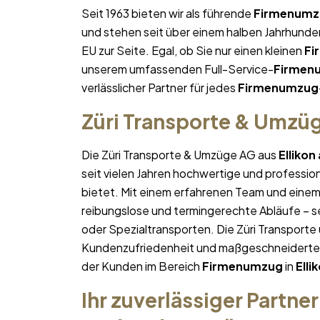
Seit 1963 bieten wir als führende
Firmenumz
und stehen seit über einem halben Jahrhund
EU zur Seite. Egal, ob Sie nur einen kleinen
Fi
unserem umfassenden Full-Service-
Firmen
verlässlicher Partner für jedes
Firmenumzug
Züri Transporte & Umzü
Die Züri Transporte & Umzüge AG aus
Ellikon
seit vielen Jahren hochwertige und professio
bietet. Mit einem erfahrenen Team und ein
reibungslose und termingerechte Abläufe – se
oder Spezialtransporten. Die Züri Transporte
Kundenzufriedenheit und maßgeschneiderte Lö
der Kunden im Bereich
Firmenumzug
in
Elli
Ihr zuverlässiger Partner