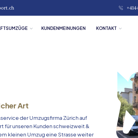
port.ch
+414
ÄFTSUMZÜGE
KUNDENMEINUNGEN
KONTAKT
icher Art
service der Umzugsfirma Zürich auf
rt für unseren Kunden schweizweit &
inem kleinen Umzug eine Strasse weiter