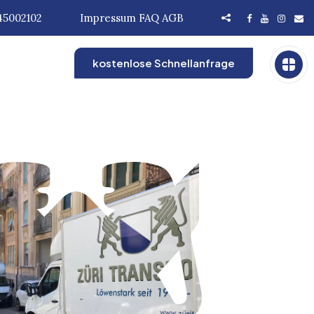
45002102
Impressum
FAQ
AGB
kostenlose Schnellanfrage