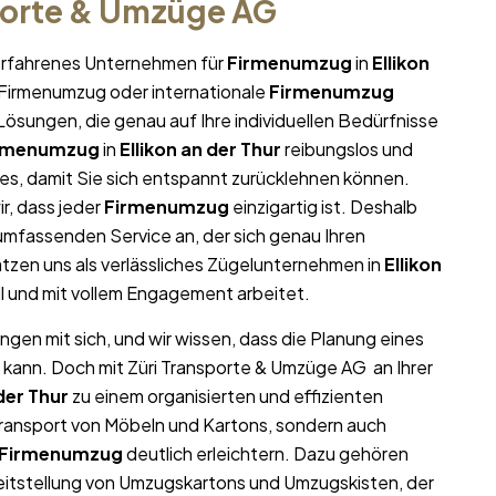
porte & Umzüge AG
r erfahrenes Unternehmen für
Firmenumzug
in
Ellikon
, Firmenumzug oder internationale
Firmenumzug
ösungen, die genau auf Ihre individuellen Bedürfnisse
rmenumzug
in
Ellikon an der Thur
reibungslos und
lles, damit Sie sich entspannt zurücklehnen können.
r, dass jeder
Firmenumzug
einzigartig ist. Deshalb
umfassenden Service an, der sich genau Ihren
zen uns als verlässliches Zügelunternehmen in
Ellikon
ll und mit vollem Engagement arbeitet.
ngen mit sich, und wir wissen, dass die Planung eines
 kann. Doch mit Züri Transporte & Umzüge AG an Ihrer
 der Thur
zu einem organisierten und effizienten
Transport von Möbeln und Kartons, sondern auch
Firmenumzug
deutlich erleichtern. Dazu gehören
eitstellung von Umzugskartons und Umzugskisten, der