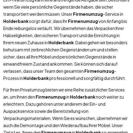
wenn Sie viele persönliche Gegenstände haben, die sicher
transportiert werden müssen. Unser
Firmenumzug
-Service in
Holderbank
sorgt dafür, dass Ihr
Firmenumzug
von Anfang bis
Ende reibungslos verläuft. Wir übernehmen das Verpacken Ihrer
Habseligkeiten, den sicheren Transport und die Einrichtung in
Ihrem neuen Zuhause in
Holderbank
. Dabei gehen wir besonders
behutsam mit zerbrechlichen Gegenständen um und stellen
sicher, dass all Ihre Möbel und persönlichen Gegenstände in
einwandfreiem Zustand ankommen. Sie können sich darauf
verlassen, dass unser Team den gesamten
Firmenumzug
-
Prozess in
Holderbank
professionell und sorgfältig durchführt.
Für Ihren Privatumzug bieten wir eine Reihe zusätzlicher Services
an, um Ihnen den
Firmenumzug
in
Holderbank
noch weiter zu
erleichtern. Dazu gehören unter anderem der Ein- und
Auspackservice sowie die Bereitstellung von
Verpackungsmaterialien. Wenn Sie es wünschen, übernehmen wir
auch die Demontage und den Wiederaufbau Ihrer Möbel. Unser
Ziel ist es, Ihnen den
Firmenumzug
in
Holderbank
so angenehm