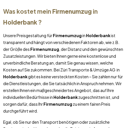
Was kostet mein
Firmenumzug
in
Holderbank
?
Unsere Preisgestaltung für
Firmenumzug
in
Holderbank
ist
transparent und hängt von verschiedenen Faktoren ab, wie z.B.
der Größe des
Firmenumzug
, der Distanz und den gewünschten
Zusatzleistungen. Wir bieten Ihnen gerne eine kostenlose und
unverbindliche Beratung an, damit Sie genau wissen, welche
Kosten auf Sie zukommen. Bei Züri Transporte & Umzüge AG in
Holderbank
gibt es keine versteckten Kosten – Sie zahlen nur für
die Dienstleistungen, die Sie tatsächlich in Anspruch nehmen. Wir
erstellen Ihnen ein maßgeschneidertes Angebot, das auf Ihre
individuellen Bedürfnisse in
Holderbank
zugeschnitten ist, und
sorgen dafür, dass Ihr
Firmenumzug
zu einem fairen Preis
durchgeführt wird.
Egal, ob Sie nur den Transport benötigen oder zusätzliche