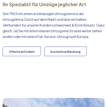
Ihr Spezialist für Umzüge jeglicher Art
Seit 1963 mit einem erstklassigen Umzugsservice der
Umzugsfirma Zürich auf dem Markt und über ein halbes
Jahrhundert für unseren Kunden schweizweit & EU im Einsatz. Ganz
gleich, ob Sie mit einem kleinen Umzug eine Strasse weiter ziehen
wollen oder mit einem Full-Service-Umzug nach
Europa
.
Offerte anfordern
kostenlose Beratung