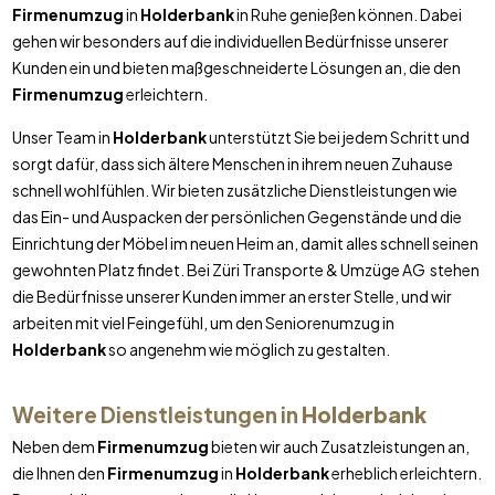
Firmenumzug
in
Holderbank
in Ruhe genießen können. Dabei
gehen wir besonders auf die individuellen Bedürfnisse unserer
Kunden ein und bieten maßgeschneiderte Lösungen an, die den
Firmenumzug
erleichtern.
Unser Team in
Holderbank
unterstützt Sie bei jedem Schritt und
sorgt dafür, dass sich ältere Menschen in ihrem neuen Zuhause
schnell wohlfühlen. Wir bieten zusätzliche Dienstleistungen wie
das Ein- und Auspacken der persönlichen Gegenstände und die
Einrichtung der Möbel im neuen Heim an, damit alles schnell seinen
gewohnten Platz findet. Bei Züri Transporte & Umzüge AG stehen
die Bedürfnisse unserer Kunden immer an erster Stelle, und wir
arbeiten mit viel Feingefühl, um den Seniorenumzug in
Holderbank
so angenehm wie möglich zu gestalten.
Weitere Dienstleistungen in
Holderbank
Neben dem
Firmenumzug
bieten wir auch Zusatzleistungen an,
die Ihnen den
Firmenumzug
in
Holderbank
erheblich erleichtern.