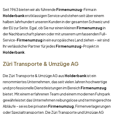
Seit 1963 bieten wir als führende
Firmenumzug
-Firma in
Holderbank
erstklassigen Service und stehen seit über einem
halben Jahrhundert unseren Kunden in der gesamten Schweiz und
der EU zur Seite. Egal, ob Sie nur einen kleinen
Firmenumzug
in
der Nachbarschaft planen oder mit unserem umfassenden Full-
Service-
Firmenumzug
in ein europäisches Land ziehen – wir sind
Ihr verlässlicher Partner für jedes
Firmenumzug
-Projekt in
Holderbank
.
Züri Transporte & Umzüge AG
Die Züri Transporte & Umzüge AG aus
Holderbank
ist ein
renommiertes Unternehmen, das seit vielen Jahren hochwertige
und professionelle Dienstleistungen im Bereich
Firmenumzug
bietet. Mit einem erfahrenen Team und einem modernen Fuhrpark
gewährleistet das Unternehmen reibungslose und termingerechte
Abläufe – sei es bei privaten
Firmenumzug
, Firmenverlagerungen
oder Spezialtransporten. Die Züri Transporte und Umzüge AG