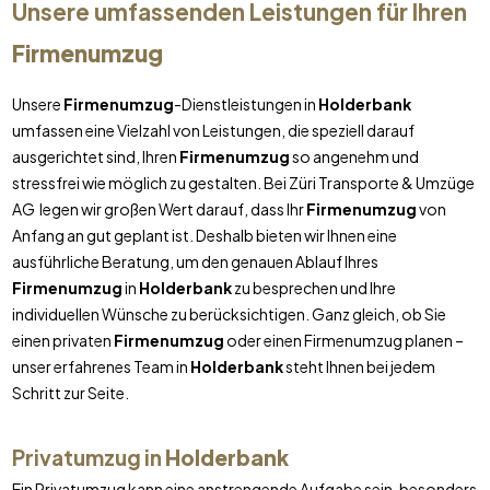
Unsere umfassenden Leistungen für Ihren
Firmenumzug
Unsere
Firmenumzug
-Dienstleistungen in
Holderbank
umfassen eine Vielzahl von Leistungen, die speziell darauf
ausgerichtet sind, Ihren
Firmenumzug
so angenehm und
stressfrei wie möglich zu gestalten. Bei Züri Transporte & Umzüge
AG legen wir großen Wert darauf, dass Ihr
Firmenumzug
von
Anfang an gut geplant ist. Deshalb bieten wir Ihnen eine
ausführliche Beratung, um den genauen Ablauf Ihres
Firmenumzug
in
Holderbank
zu besprechen und Ihre
individuellen Wünsche zu berücksichtigen. Ganz gleich, ob Sie
einen privaten
Firmenumzug
oder einen Firmenumzug planen –
unser erfahrenes Team in
Holderbank
steht Ihnen bei jedem
Schritt zur Seite.
Privatumzug in
Holderbank
Ein Privatumzug kann eine anstrengende Aufgabe sein, besonders