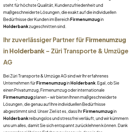
steht für höchste Qualität, Kundenzufriedenheit und
maßgeschneiderte Lösungen, die exakt auf die individuellen
Bedürfnisse der Kunden im Bereich
Firmenumzug
in
Holderbank
zugeschnitten sind.
Ihr zuverlässiger Partner für
Firmenumzug
in
Holderbank
– Züri Transporte & Umzüge
AG
Bei Züri Transporte & Umzüge AG sind wir Ihr erfahrenes
Unternehmen für
Firmenumzug
in
Holderbank
. Egal, ob Sie
einen Privatumzug, Firmenumzug oder internationale
Firmenumzug
planen – wir bieten Ihnen maßgeschneiderte
Lösungen, die genau auf Ihre individuellen Bedürfnisse
abgestimmt sind. Unser Ziel ist es, dass Ihr
Firmenumzug
in
Holderbank
reibungslos und stressfrei verläuft, und wir kümmern
uns um alles, damit Sie sich entspannt zurücklehnen können. Dank