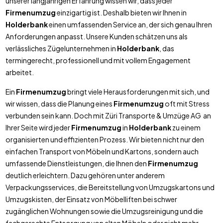
unserer langjährigen Erfahrung wissen wir, dass jeder
Firmenumzug
einzigartig ist. Deshalb bieten wir Ihnen in
Holderbank
einen umfassenden Service an, der sich genau Ihren
Anforderungen anpasst. Unsere Kunden schätzen uns als
verlässliches Zügelunternehmen in
Holderbank
, das
termingerecht, professionell und mit vollem Engagement
arbeitet.
Ein
Firmenumzug
bringt viele Herausforderungen mit sich, und
wir wissen, dass die Planung eines
Firmenumzug
oft mit Stress
verbunden sein kann. Doch mit Züri Transporte & Umzüge AG an
Ihrer Seite wird jeder
Firmenumzug
in
Holderbank
zu einem
organisierten und effizienten Prozess. Wir bieten nicht nur den
einfachen Transport von Möbeln und Kartons, sondern auch
umfassende Dienstleistungen, die Ihnen den
Firmenumzug
deutlich erleichtern. Dazu gehören unter anderem
Verpackungsservices, die Bereitstellung von Umzugskartons und
Umzugskisten, der Einsatz von Möbelliften bei schwer
zugänglichen Wohnungen sowie die Umzugsreinigung und die