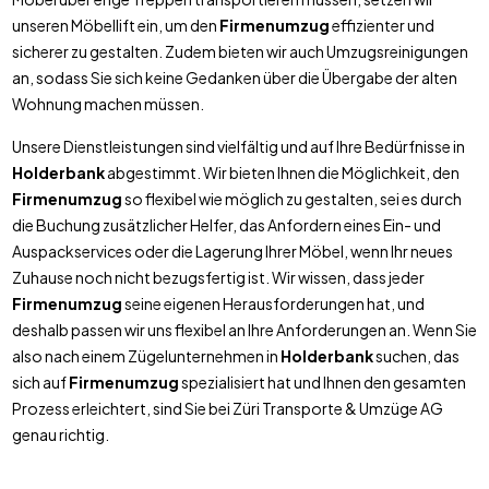
unseren Möbellift ein, um den
Firmenumzug
effizienter und
sicherer zu gestalten. Zudem bieten wir auch Umzugsreinigungen
an, sodass Sie sich keine Gedanken über die Übergabe der alten
Wohnung machen müssen.
Unsere Dienstleistungen sind vielfältig und auf Ihre Bedürfnisse in
Holderbank
abgestimmt. Wir bieten Ihnen die Möglichkeit, den
Firmenumzug
so flexibel wie möglich zu gestalten, sei es durch
die Buchung zusätzlicher Helfer, das Anfordern eines Ein- und
Auspackservices oder die Lagerung Ihrer Möbel, wenn Ihr neues
Zuhause noch nicht bezugsfertig ist. Wir wissen, dass jeder
Firmenumzug
seine eigenen Herausforderungen hat, und
deshalb passen wir uns flexibel an Ihre Anforderungen an. Wenn Sie
also nach einem Zügelunternehmen in
Holderbank
suchen, das
sich auf
Firmenumzug
spezialisiert hat und Ihnen den gesamten
Prozess erleichtert, sind Sie bei Züri Transporte & Umzüge AG
genau richtig.