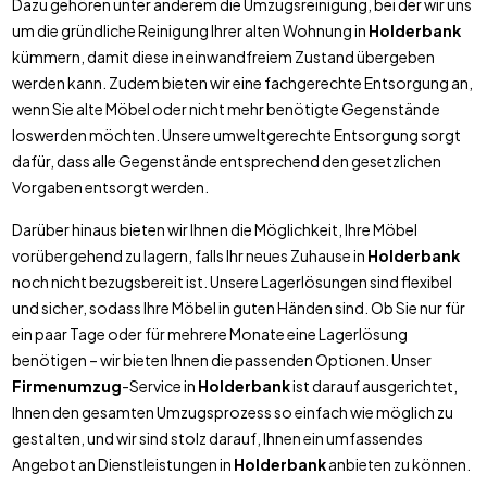
Dazu gehören unter anderem die Umzugsreinigung, bei der wir uns
um die gründliche Reinigung Ihrer alten Wohnung in
Holderbank
kümmern, damit diese in einwandfreiem Zustand übergeben
werden kann. Zudem bieten wir eine fachgerechte Entsorgung an,
wenn Sie alte Möbel oder nicht mehr benötigte Gegenstände
loswerden möchten. Unsere umweltgerechte Entsorgung sorgt
dafür, dass alle Gegenstände entsprechend den gesetzlichen
Vorgaben entsorgt werden.
Darüber hinaus bieten wir Ihnen die Möglichkeit, Ihre Möbel
vorübergehend zu lagern, falls Ihr neues Zuhause in
Holderbank
noch nicht bezugsbereit ist. Unsere Lagerlösungen sind flexibel
und sicher, sodass Ihre Möbel in guten Händen sind. Ob Sie nur für
ein paar Tage oder für mehrere Monate eine Lagerlösung
benötigen – wir bieten Ihnen die passenden Optionen. Unser
Firmenumzug
-Service in
Holderbank
ist darauf ausgerichtet,
Ihnen den gesamten Umzugsprozess so einfach wie möglich zu
gestalten, und wir sind stolz darauf, Ihnen ein umfassendes
Angebot an Dienstleistungen in
Holderbank
anbieten zu können.