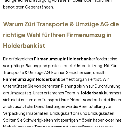
fachgerechte Entsorgung von alten Möbeln oder nicht mehr
benötigten Gegenständen.
Warum Züri Transporte & Umzüge AG die
richtige Wahl für Ihren
Firmenumzug
in
Holderbank
ist
Ein erfolgreicher
Firmenumzug
in
Holderbank
erfordert eine
sorgfältige Planung und professionelle Unterstützung. Mit Züri
Transporte & Umzüge AG können Sie sicher sein, dass Ihr
Firmenumzug
in
Holderbank
perfekt organisiert ist. Wir
unterstützen Sie von der ersten Planung bis hin zur Durchführung
am Umzugstag. Unser erfahrenes Team in
Holderbank
kümmert
sich nicht nur um den Transport Ihrer Möbel, sondern bietet Ihnen
auch zusätzliche Dienstleistungen wie die Bereitstellung von
Verpackungsmaterialien, Umzugskartons und Umzugskisten.
Sollten Sie Schwierigkeiten mit sperrigen Möbeln haben oder Ihre
Möbel über enge Treppen transportieren müssen, setzen wir