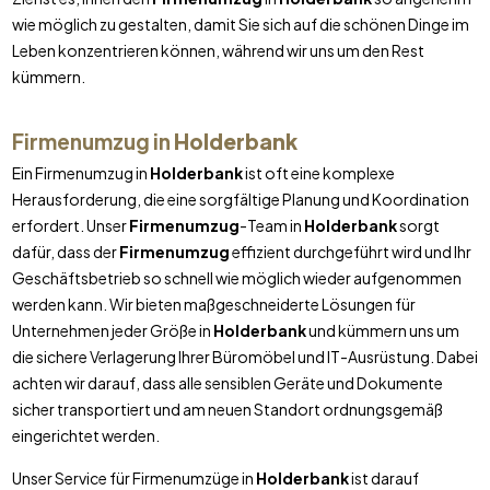
wie möglich zu gestalten, damit Sie sich auf die schönen Dinge im
Leben konzentrieren können, während wir uns um den Rest
kümmern.
Firmenumzug in
Holderbank
Ein Firmenumzug in
Holderbank
ist oft eine komplexe
Herausforderung, die eine sorgfältige Planung und Koordination
erfordert. Unser
Firmenumzug
-Team in
Holderbank
sorgt
dafür, dass der
Firmenumzug
effizient durchgeführt wird und Ihr
Geschäftsbetrieb so schnell wie möglich wieder aufgenommen
werden kann. Wir bieten maßgeschneiderte Lösungen für
Unternehmen jeder Größe in
Holderbank
und kümmern uns um
die sichere Verlagerung Ihrer Büromöbel und IT-Ausrüstung. Dabei
achten wir darauf, dass alle sensiblen Geräte und Dokumente
sicher transportiert und am neuen Standort ordnungsgemäß
eingerichtet werden.
Unser Service für Firmenumzüge in
Holderbank
ist darauf