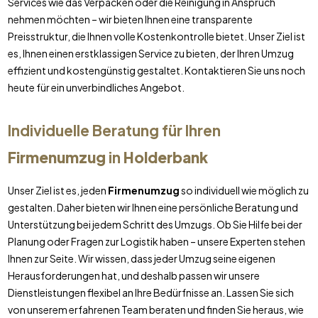
Services wie das Verpacken oder die Reinigung in Anspruch
nehmen möchten – wir bieten Ihnen eine transparente
Preisstruktur, die Ihnen volle Kostenkontrolle bietet. Unser Ziel ist
es, Ihnen einen erstklassigen Service zu bieten, der Ihren Umzug
effizient und kostengünstig gestaltet. Kontaktieren Sie uns noch
heute für ein unverbindliches Angebot.
Individuelle Beratung für Ihren
Firmenumzug
in
Holderbank
Unser Ziel ist es, jeden
Firmenumzug
so individuell wie möglich zu
gestalten. Daher bieten wir Ihnen eine persönliche Beratung und
Unterstützung bei jedem Schritt des Umzugs. Ob Sie Hilfe bei der
Planung oder Fragen zur Logistik haben – unsere Experten stehen
Ihnen zur Seite. Wir wissen, dass jeder Umzug seine eigenen
Herausforderungen hat, und deshalb passen wir unsere
Dienstleistungen flexibel an Ihre Bedürfnisse an. Lassen Sie sich
von unserem erfahrenen Team beraten und finden Sie heraus, wie