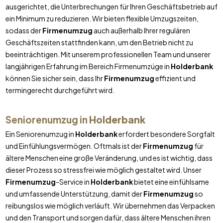
ausgerichtet, die Unterbrechungen für Ihren Geschäftsbetrieb auf
ein Minimum zu reduzieren. Wir bieten flexible Umzugszeiten,
sodass der
Firmenumzug
auch außerhalb Ihrer regulären
Geschäftszeiten stattfinden kann, um den Betrieb nicht zu
beeinträchtigen. Mit unserem professionellen Team und unserer
langjährigen Erfahrung im Bereich Firmenumzüge in
Holderbank
können Sie sicher sein, dass Ihr
Firmenumzug
effizient und
termingerecht durchgeführt wird.
Seniorenumzug in
Holderbank
Ein Seniorenumzug in
Holderbank
erfordert besondere Sorgfalt
und Einfühlungsvermögen. Oftmals ist der
Firmenumzug
für
ältere Menschen eine große Veränderung, und es ist wichtig, dass
dieser Prozess so stressfrei wie möglich gestaltet wird. Unser
Firmenumzug
-Service in
Holderbank
bietet eine einfühlsame
und umfassende Unterstützung, damit der
Firmenumzug
so
reibungslos wie möglich verläuft. Wir übernehmen das Verpacken
und den Transport und sorgen dafür, dass ältere Menschen ihren