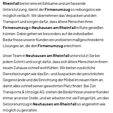
Rheinfall
bietet eine einfühlsame und umfassende
Unterstützung, damit der
Firmenumzug
so reibungslos wie
möglich verläuft. Wir übernehmen das Verpacken und den
Transport und sorgen dafür, dass ältere Menschen ihren
Firmenumzug
in
Neuhausen am Rheinfall
in Ruhe genießen
können. Dabei gehen wir besonders auf die individuellen
Bedürfnisse unserer Kunden ein und bieten maßgeschneiderte
Lösungen an, die den
Firmenumzug
erleichtern.
Unser Team in
Neuhausen am Rheinfall
unterstützt Sie bei
jedem Schritt und sorgt dafür, dass sich ältere Menschen in ihrem
neuen Zuhause schnell wohlfühlen. Wir bieten zusätzliche
Dienstleistungen wie das Ein- und Auspacken der persönlichen
Gegenstände und die Einrichtung der Möbel im neuen Heim an,
damit alles schnell seinen gewohnten Platz findet. Bei Züri
Transporte & Umzüge AG stehen die Bedürfnisse unserer Kunden
immer an erster Stelle, und wir arbeiten mit viel Feingefühl, um den
Seniorenumzug in
Neuhausen am Rheinfall
so angenehm wie
möglich zu gestalten.