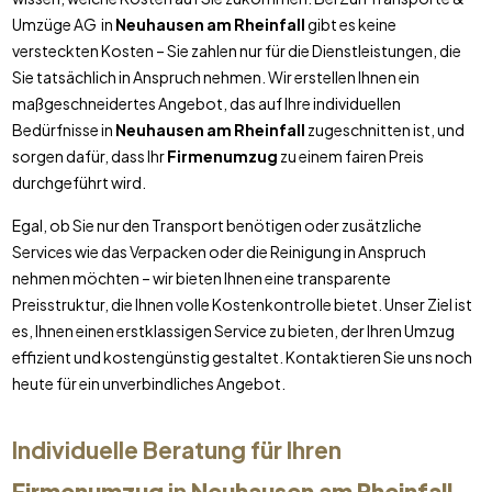
Umzüge AG in
Neuhausen am Rheinfall
gibt es keine
versteckten Kosten – Sie zahlen nur für die Dienstleistungen, die
Sie tatsächlich in Anspruch nehmen. Wir erstellen Ihnen ein
maßgeschneidertes Angebot, das auf Ihre individuellen
Bedürfnisse in
Neuhausen am Rheinfall
zugeschnitten ist, und
sorgen dafür, dass Ihr
Firmenumzug
zu einem fairen Preis
durchgeführt wird.
Egal, ob Sie nur den Transport benötigen oder zusätzliche
Services wie das Verpacken oder die Reinigung in Anspruch
nehmen möchten – wir bieten Ihnen eine transparente
Preisstruktur, die Ihnen volle Kostenkontrolle bietet. Unser Ziel ist
es, Ihnen einen erstklassigen Service zu bieten, der Ihren Umzug
effizient und kostengünstig gestaltet. Kontaktieren Sie uns noch
heute für ein unverbindliches Angebot.
Individuelle Beratung für Ihren
Firmenumzug
in
Neuhausen am Rheinfall