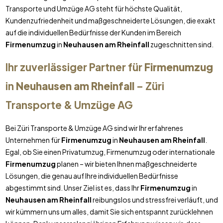
Transporte und Umzüge AG steht für höchste Qualität,
Kundenzufriedenheit und maßgeschneiderte Lösungen, die exakt
auf die individuellen Bedürfnisse der Kunden im Bereich
Firmenumzug
in
Neuhausen am Rheinfall
zugeschnitten sind.
Ihr zuverlässiger Partner für
Firmenumzug
in
Neuhausen am Rheinfall
– Züri
Transporte & Umzüge AG
Bei Züri Transporte & Umzüge AG sind wir Ihr erfahrenes
Unternehmen für
Firmenumzug
in
Neuhausen am Rheinfall
.
Egal, ob Sie einen Privatumzug, Firmenumzug oder internationale
Firmenumzug
planen – wir bieten Ihnen maßgeschneiderte
Lösungen, die genau auf Ihre individuellen Bedürfnisse
abgestimmt sind. Unser Ziel ist es, dass Ihr
Firmenumzug
in
Neuhausen am Rheinfall
reibungslos und stressfrei verläuft, und
wir kümmern uns um alles, damit Sie sich entspannt zurücklehnen