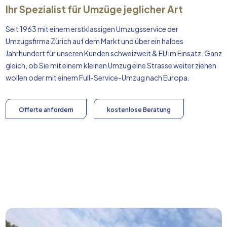
Ihr Spezialist für Umzüge jeglicher Art
Seit 1963 mit einem erstklassigen Umzugsservice der
Umzugsfirma Zürich auf dem Markt und über ein halbes
Jahrhundert für unseren Kunden schweizweit & EU im Einsatz. Ganz
gleich, ob Sie mit einem kleinen Umzug eine Strasse weiter ziehen
wollen oder mit einem Full-Service-Umzug nach
Europa
.
Offerte anfordern
kostenlose Beratung