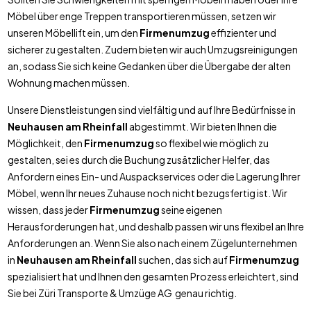
Möbel über enge Treppen transportieren müssen, setzen wir
unseren Möbellift ein, um den
Firmenumzug
effizienter und
sicherer zu gestalten. Zudem bieten wir auch Umzugsreinigungen
an, sodass Sie sich keine Gedanken über die Übergabe der alten
Wohnung machen müssen.
Unsere Dienstleistungen sind vielfältig und auf Ihre Bedürfnisse in
Neuhausen am Rheinfall
abgestimmt. Wir bieten Ihnen die
Möglichkeit, den
Firmenumzug
so flexibel wie möglich zu
gestalten, sei es durch die Buchung zusätzlicher Helfer, das
Anfordern eines Ein- und Auspackservices oder die Lagerung Ihrer
Möbel, wenn Ihr neues Zuhause noch nicht bezugsfertig ist. Wir
wissen, dass jeder
Firmenumzug
seine eigenen
Herausforderungen hat, und deshalb passen wir uns flexibel an Ihre
Anforderungen an. Wenn Sie also nach einem Zügelunternehmen
in
Neuhausen am Rheinfall
suchen, das sich auf
Firmenumzug
spezialisiert hat und Ihnen den gesamten Prozess erleichtert, sind
Sie bei Züri Transporte & Umzüge AG genau richtig.