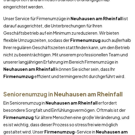
eingerichtet werden.
Unser Service für Firmenumzüge in
Neuhausen am Rheinfall
ist
darauf ausgerichtet, die Unterbrechungen für Ihren
Geschäftsbetrieb auf ein Minimum zu reduzieren. Wir bieten
flexible Umzugszeiten, sodass der
Firmenumzug
auch außerhalb
Ihrer regulären Geschäftszeiten stattfinden kann, um den Betrieb
nicht zu beeinträchtigen. Mit unserem professionellen Team und
unserer langjährigen Erfahrung im Bereich Firmenumzüge in
Neuhausen am Rheinfall
können Sie sicher sein, dass Ihr
Firmenumzug
effizient und termingerecht durchgeführt wird.
Seniorenumzug in
Neuhausen am Rheinfall
Ein Seniorenumzug in
Neuhausen am Rheinfall
erfordert
besondere Sorgfalt und Einfühlungsvermögen. Oftmals ist der
Firmenumzug
für ältere Menschen eine große Veränderung, und
es ist wichtig, dass dieser Prozess so stressfrei wie möglich
gestaltet wird. Unser
Firmenumzug
-Service in
Neuhausen am