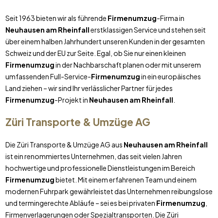
Seit 1963 bieten wir als führende
Firmenumzug
-Firma in
Neuhausen am Rheinfall
erstklassigen Service und stehen seit
über einem halben Jahrhundert unseren Kunden in der gesamten
Schweiz und der EU zur Seite. Egal, ob Sie nur einen kleinen
Firmenumzug
in der Nachbarschaft planen oder mit unserem
umfassenden Full-Service-
Firmenumzug
in ein europäisches
Land ziehen – wir sind Ihr verlässlicher Partner für jedes
Firmenumzug
-Projekt in
Neuhausen am Rheinfall
.
Züri Transporte & Umzüge AG
Die Züri Transporte & Umzüge AG aus
Neuhausen am Rheinfall
ist ein renommiertes Unternehmen, das seit vielen Jahren
hochwertige und professionelle Dienstleistungen im Bereich
Firmenumzug
bietet. Mit einem erfahrenen Team und einem
modernen Fuhrpark gewährleistet das Unternehmen reibungslose
und termingerechte Abläufe – sei es bei privaten
Firmenumzug
,
Firmenverlagerungen oder Spezialtransporten. Die Züri