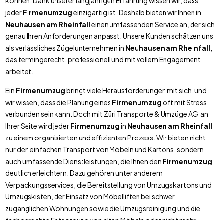
können. Dank unserer langjährigen Erfahrung wissen wir, dass
jeder
Firmenumzug
einzigartig ist. Deshalb bieten wir Ihnen in
Neuhausen am Rheinfall
einen umfassenden Service an, der sich
genau Ihren Anforderungen anpasst. Unsere Kunden schätzen uns
als verlässliches Zügelunternehmen in
Neuhausen am Rheinfall
,
das termingerecht, professionell und mit vollem Engagement
arbeitet.
Ein
Firmenumzug
bringt viele Herausforderungen mit sich, und
wir wissen, dass die Planung eines
Firmenumzug
oft mit Stress
verbunden sein kann. Doch mit Züri Transporte & Umzüge AG an
Ihrer Seite wird jeder
Firmenumzug
in
Neuhausen am Rheinfall
zu einem organisierten und effizienten Prozess. Wir bieten nicht
nur den einfachen Transport von Möbeln und Kartons, sondern
auch umfassende Dienstleistungen, die Ihnen den
Firmenumzug
deutlich erleichtern. Dazu gehören unter anderem
Verpackungsservices, die Bereitstellung von Umzugskartons und
Umzugskisten, der Einsatz von Möbelliften bei schwer
zugänglichen Wohnungen sowie die Umzugsreinigung und die