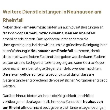
Weitere Dienstleistungen in
Neuhausen am
Rheinfall
Neben dem
Firmenumzug
bieten wir auch Zusatzleistungen an,
die Ihnen den
Firmenumzug
in
Neuhausen am Rheinfall
erheblich erleichtern. Dazu gehören unter anderem die
Umzugsreinigung, bei der wir uns um die gründliche Reinigung Ihrer
alten Wohnung in
Neuhausen am Rheinfall
kümmern, damit
diese in einwandfreiem Zustand übergeben werden kann. Zudem
bieten wir eine fachgerechte Entsorgung an, wenn Sie alte Möbel
oder nicht mehr benötigte Gegenstände loswerden möchten.
Unsere umweltgerechte Entsorgung sorgt dafür, dass alle
Gegenstände entsprechend den gesetzlichen Vorgaben entsorgt
werden.
Darüber hinaus bieten wir Ihnen die Möglichkeit, Ihre Möbel
vorübergehend zu lagern, falls Ihr neues Zuhause in
Neuhausen
am Rheinfall
noch nicht bezugsbereit ist. Unsere Lagerlösungen