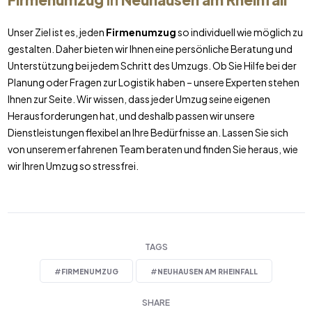
Unser Ziel ist es, jeden
Firmenumzug
so individuell wie möglich zu
gestalten. Daher bieten wir Ihnen eine persönliche Beratung und
Unterstützung bei jedem Schritt des Umzugs. Ob Sie Hilfe bei der
Planung oder Fragen zur Logistik haben – unsere Experten stehen
Ihnen zur Seite. Wir wissen, dass jeder Umzug seine eigenen
Herausforderungen hat, und deshalb passen wir unsere
Dienstleistungen flexibel an Ihre Bedürfnisse an. Lassen Sie sich
von unserem erfahrenen Team beraten und finden Sie heraus, wie
wir Ihren Umzug so stressfrei.
TAGS
#
FIRMENUMZUG
#
NEUHAUSEN AM RHEINFALL
SHARE