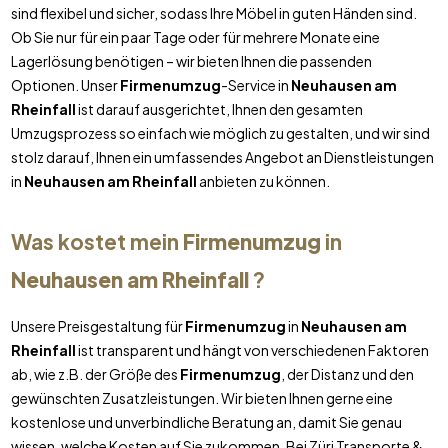
sind flexibel und sicher, sodass Ihre Möbel in guten Händen sind.
Ob Sie nur für ein paar Tage oder für mehrere Monate eine
Lagerlösung benötigen – wir bieten Ihnen die passenden
Optionen. Unser
Firmenumzug
-Service in
Neuhausen am
Rheinfall
ist darauf ausgerichtet, Ihnen den gesamten
Umzugsprozess so einfach wie möglich zu gestalten, und wir sind
stolz darauf, Ihnen ein umfassendes Angebot an Dienstleistungen
in
Neuhausen am Rheinfall
anbieten zu können.
Was kostet mein
Firmenumzug
in
Neuhausen am Rheinfall
?
Unsere Preisgestaltung für
Firmenumzug
in
Neuhausen am
Rheinfall
ist transparent und hängt von verschiedenen Faktoren
ab, wie z.B. der Größe des
Firmenumzug
, der Distanz und den
gewünschten Zusatzleistungen. Wir bieten Ihnen gerne eine
kostenlose und unverbindliche Beratung an, damit Sie genau
wissen, welche Kosten auf Sie zukommen. Bei Züri Transporte &