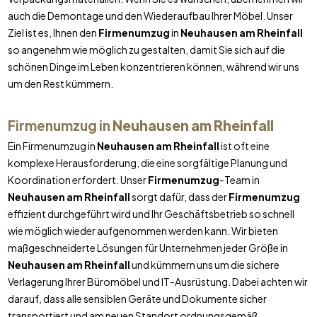
auch die Demontage und den Wiederaufbau Ihrer Möbel. Unser
Ziel ist es, Ihnen den
Firmenumzug
in
Neuhausen am Rheinfall
so angenehm wie möglich zu gestalten, damit Sie sich auf die
schönen Dinge im Leben konzentrieren können, während wir uns
um den Rest kümmern.
Firmenumzug in
Neuhausen am Rheinfall
Ein Firmenumzug in
Neuhausen am Rheinfall
ist oft eine
komplexe Herausforderung, die eine sorgfältige Planung und
Koordination erfordert. Unser
Firmenumzug
-Team in
Neuhausen am Rheinfall
sorgt dafür, dass der
Firmenumzug
effizient durchgeführt wird und Ihr Geschäftsbetrieb so schnell
wie möglich wieder aufgenommen werden kann. Wir bieten
maßgeschneiderte Lösungen für Unternehmen jeder Größe in
Neuhausen am Rheinfall
und kümmern uns um die sichere
Verlagerung Ihrer Büromöbel und IT-Ausrüstung. Dabei achten wir
darauf, dass alle sensiblen Geräte und Dokumente sicher
transportiert und am neuen Standort ordnungsgemäß