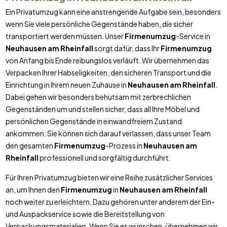
Ein Privatumzug kann eine anstrengende Aufgabe sein, besonders
wenn Sie viele persönliche Gegenstände haben, die sicher
transportiert werden müssen. Unser
Firmenumzug
-Service in
Neuhausen am Rheinfall
sorgt dafür, dass Ihr
Firmenumzug
von Anfang bis Ende reibungslos verläuft. Wir übernehmen das
Verpacken Ihrer Habseligkeiten, den sicheren Transport und die
Einrichtung in Ihrem neuen Zuhause in
Neuhausen am Rheinfall
.
Dabei gehen wir besonders behutsam mit zerbrechlichen
Gegenständen um und stellen sicher, dass all Ihre Möbel und
persönlichen Gegenstände in einwandfreiem Zustand
ankommen. Sie können sich darauf verlassen, dass unser Team
den gesamten
Firmenumzug
-Prozess in
Neuhausen am
Rheinfall
professionell und sorgfältig durchführt.
Für Ihren Privatumzug bieten wir eine Reihe zusätzlicher Services
an, um Ihnen den
Firmenumzug
in
Neuhausen am Rheinfall
noch weiter zu erleichtern. Dazu gehören unter anderem der Ein-
und Auspackservice sowie die Bereitstellung von
Verpackungsmaterialien. Wenn Sie es wünschen, übernehmen wir