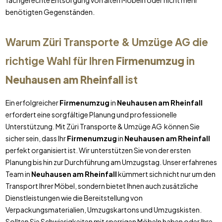
fachgerechte Entsorgung von alten Möbeln oder nicht mehr
benötigten Gegenständen.
Warum Züri Transporte & Umzüge AG die
richtige Wahl für Ihren
Firmenumzug
in
Neuhausen am Rheinfall
ist
Ein erfolgreicher
Firmenumzug
in
Neuhausen am Rheinfall
erfordert eine sorgfältige Planung und professionelle
Unterstützung. Mit Züri Transporte & Umzüge AG können Sie
sicher sein, dass Ihr
Firmenumzug
in
Neuhausen am Rheinfall
perfekt organisiert ist. Wir unterstützen Sie von der ersten
Planung bis hin zur Durchführung am Umzugstag. Unser erfahrenes
Team in
Neuhausen am Rheinfall
kümmert sich nicht nur um den
Transport Ihrer Möbel, sondern bietet Ihnen auch zusätzliche
Dienstleistungen wie die Bereitstellung von
Verpackungsmaterialien, Umzugskartons und Umzugskisten.
Sollten Sie Schwierigkeiten mit sperrigen Möbeln haben oder Ihre