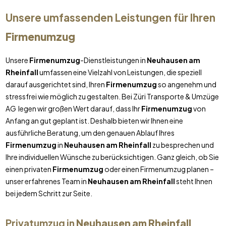
Unsere umfassenden Leistungen für Ihren
Firmenumzug
Unsere
Firmenumzug
-Dienstleistungen in
Neuhausen am
Rheinfall
umfassen eine Vielzahl von Leistungen, die speziell
darauf ausgerichtet sind, Ihren
Firmenumzug
so angenehm und
stressfrei wie möglich zu gestalten. Bei Züri Transporte & Umzüge
AG legen wir großen Wert darauf, dass Ihr
Firmenumzug
von
Anfang an gut geplant ist. Deshalb bieten wir Ihnen eine
ausführliche Beratung, um den genauen Ablauf Ihres
Firmenumzug
in
Neuhausen am Rheinfall
zu besprechen und
Ihre individuellen Wünsche zu berücksichtigen. Ganz gleich, ob Sie
einen privaten
Firmenumzug
oder einen Firmenumzug planen –
unser erfahrenes Team in
Neuhausen am Rheinfall
steht Ihnen
bei jedem Schritt zur Seite.
Privatumzug in
Neuhausen am Rheinfall