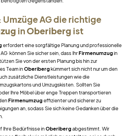
hr benötigten Gegenständen.
 Umzüge AG die richtige
mzug
in
Oberiberg
ist
g
erfordert eine sorgfältige Planung und professionelle
AG können Sie sicher sein, dass Ihr
Firmenumzug
in
tützen Sie von der ersten Planung bis hin zur
es Team in
Oberiberg
kümmert sich nicht nur um den
uch zusätzliche Dienstleistungen wie die
Umzugskartons und Umzugskisten. Sollten Sie
oder Ihre Möbel über enge Treppen transportieren
 den
Firmenumzug
effizienter und sicherer zu
igungen an, sodass Sie sich keine Gedanken über die
n.
f Ihre Bedürfnisse in
Oberiberg
abgestimmt. Wir