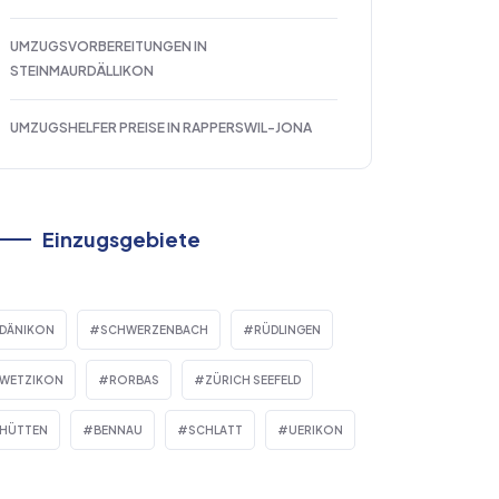
UMZUGSVORBEREITUNGEN IN
STEINMAURDÄLLIKON
UMZUGSHELFER PREISE IN RAPPERSWIL-JONA
Einzugsgebiete
DÄNIKON
SCHWERZENBACH
RÜDLINGEN
WETZIKON
RORBAS
ZÜRICH SEEFELD
HÜTTEN
BENNAU
SCHLATT
UERIKON