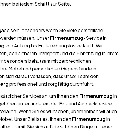
Ihnen bei jedem Schritt zur Seite.
abe sein, besonders wenn Sie viele persönliche
t werden müssen. Unser
Firmenumzug
-Service in
ug
von Anfang bis Ende reibungslos verläuft. Wir
n, den sicheren Transport und die Einrichtung in Ihrem
ir besonders behutsam mit zerbrechlichen
l Ihre Möbel und persönlichen Gegenstände in
 sich darauf verlassen, dass unser Team den
berg
professionell und sorgfältig durchführt.
usätzlicher Services an, um Ihnen den
Firmenumzug
in
 gehören unter anderem der Ein- und Auspackservice
terialien. Wenn Sie es wünschen, übernehmen wir auch
bel. Unser Ziel ist es, Ihnen den
Firmenumzug
in
lten, damit Sie sich auf die schönen Dinge im Leben