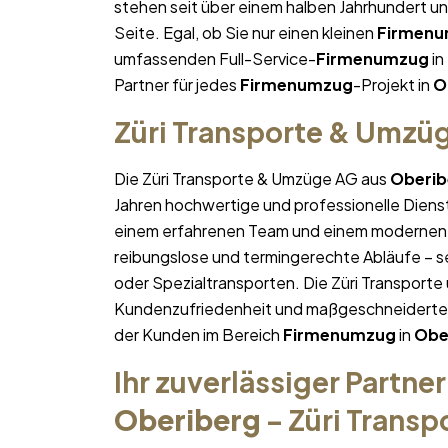
stehen seit über einem halben Jahrhundert u
Seite. Egal, ob Sie nur einen kleinen
Firmen
umfassenden Full-Service-
Firmenumzug
in
Partner für jedes
Firmenumzug
-Projekt in
O
Züri Transporte & Umzü
Die Züri Transporte & Umzüge AG aus
Oberib
Jahren hochwertige und professionelle Diens
einem erfahrenen Team und einem modernen 
reibungslose und termingerechte Abläufe – se
oder Spezialtransporten. Die Züri Transporte
Kundenzufriedenheit und maßgeschneiderte Lö
der Kunden im Bereich
Firmenumzug
in
Obe
Ihr zuverlässiger Partner
Oberiberg
– Züri Trans