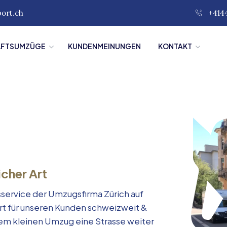
port.ch
+414
ÄFTSUMZÜGE
KUNDENMEINUNGEN
KONTAKT
icher Art
service der Umzugsfirma Zürich auf
rt für unseren Kunden schweizweit &
inem kleinen Umzug eine Strasse weiter