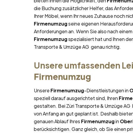
bieten Ihnen die Möglichkeit, den
Firmenum
die Buchung zusätzlicher Helfer, das Anforde
Ihrer Möbel, wenn Ihr neues Zuhause noch nich
Firmenumzug
seine eigenen Herausforderung
Anforderungen an. Wenn Sie also nach eine
Firmenumzug
spezialisiert hat und Ihnen de
Transporte & Umzüge AG genau richtig.
Unsere umfassenden Lei
Firmenumzug
Unsere
Firmenumzug
-Dienstleistungen in
O
speziell darauf ausgerichtet sind, Ihren
Firm
gestalten. Bei Züri Transporte & Umzüge AG l
von Anfang an gut geplant ist. Deshalb bieten
genauen Ablauf Ihres
Firmenumzug
in
Ober
berücksichtigen. Ganz gleich, ob Sie einen pr