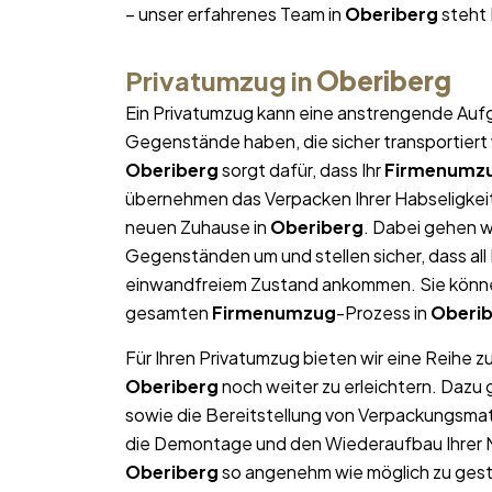
– unser erfahrenes Team in
Oberiberg
steht 
Privatumzug in
Oberiberg
Ein Privatumzug kann eine anstrengende Aufg
Gegenstände haben, die sicher transportier
Oberiberg
sorgt dafür, dass Ihr
Firmenumz
übernehmen das Verpacken Ihrer Habseligkeite
neuen Zuhause in
Oberiberg
. Dabei gehen w
Gegenständen um und stellen sicher, dass al
einwandfreiem Zustand ankommen. Sie können
gesamten
Firmenumzug
-Prozess in
Oberi
Für Ihren Privatumzug bieten wir eine Reihe z
Oberiberg
noch weiter zu erleichtern. Dazu
sowie die Bereitstellung von Verpackungsma
die Demontage und den Wiederaufbau Ihrer Mö
Oberiberg
so angenehm wie möglich zu gesta