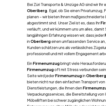
Bei Züri Transporte & Umzüge AG sind wir Ih
Oberiberg
. Egal, ob Sie einen Privatumzug,
planen – wir bieten Ihnen maßgeschneiderte L
abgestimmt sind. Unser Ziel ist es, dass Ihr
Fi
verläuft, und wir kümmern uns um alles, dami
langjährigen Erfahrung wissen wir, dass jeder
in
Oberiberg
einen umfassenden Service an, 
Kunden schätzen uns als verlässliches Zügel
professionell und mit vollem Engagement arb
Ein
Firmenumzug
bringt viele Herausforderu
Firmenumzug
oft mit Stress verbunden sein
Seite wird jeder
Firmenumzug
in
Oberiber
bieten nicht nur den einfachen Transport v
Dienstleistungen, die Ihnen den
Firmenumz
Verpackungsservices, die Bereitstellung von
Möbelliften bei schwer zugänglichen Wohnun