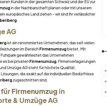
nseren Kunden in der gesamten Schweiz und der EU zur
umzug
in der Nachbarschaft planen oder mit unserem
 ein europäisches Land ziehen – wir sind Ihr verlässlicher
beriberg
.
ge AG
erg
ist ein renommiertes Unternehmen, das seit vielen
tleistungen im Bereich
Firmenumzug
bietet. Mit
Fuhrpark gewährleistet das Unternehmen
i es bei privaten
Firmenumzug
, Firmenverlagerungen
 und Umzüge AG steht für höchste Qualität,
sungen, die exakt auf die individuellen Bedürfnisse
riberg
zugeschnitten sind.
 für
Firmenumzug
in
porte & Umzüge AG