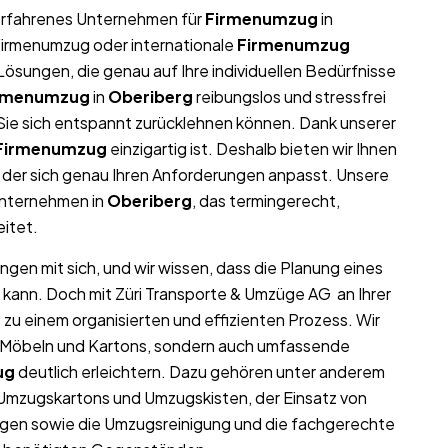
r erfahrenes Unternehmen für
Firmenumzug
in
 Firmenumzug oder internationale
Firmenumzug
ösungen, die genau auf Ihre individuellen Bedürfnisse
rmenumzug
in
Oberiberg
reibungslos und stressfrei
t Sie sich entspannt zurücklehnen können. Dank unserer
Firmenumzug
einzigartig ist. Deshalb bieten wir Ihnen
der sich genau Ihren Anforderungen anpasst. Unsere
unternehmen in
Oberiberg
, das termingerecht,
eitet.
ngen mit sich, und wir wissen, dass die Planung eines
 kann. Doch mit Züri Transporte & Umzüge AG an Ihrer
g
zu einem organisierten und effizienten Prozess. Wir
on Möbeln und Kartons, sondern auch umfassende
ug
deutlich erleichtern. Dazu gehören unter anderem
 Umzugskartons und Umzugskisten, der Einsatz von
gen sowie die Umzugsreinigung und die fachgerechte