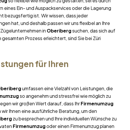
zug
so flexibel wie möglich zu gestalten, sei es durch
rn eines Ein- und Auspackservices oder die Lagerung
t bezugsfertig ist. Wir wissen, dass jeder
en hat, und deshalb passen wir uns flexibel an Ihre
m Zügelunternehmen in
Oberiberg
suchen, das sich auf
n gesamten Prozess erleichtert, sind Sie bei Züri
stungen für Ihren
beriberg
umfassen eine Vielzahl von Leistungen, die
enumzug
so angenehm und stressfrei wie möglich zu
egen wir großen Wert darauf, dass Ihr
Firmenumzug
 wir Ihnen eine ausführliche Beratung, um den
iberg
zu besprechen und Ihre individuellen Wünsche zu
ivaten
Firmenumzug
oder einen Firmenumzug planen