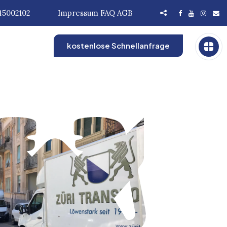
45002102
Impressum
FAQ
AGB
kostenlose Schnellanfrage