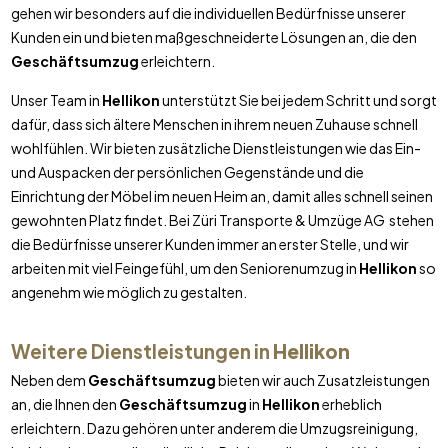
gehen wir besonders auf die individuellen Bedürfnisse unserer
Kunden ein und bieten maßgeschneiderte Lösungen an, die den
Geschäftsumzug
erleichtern.
Unser Team in
Hellikon
unterstützt Sie bei jedem Schritt und sorgt
dafür, dass sich ältere Menschen in ihrem neuen Zuhause schnell
wohlfühlen. Wir bieten zusätzliche Dienstleistungen wie das Ein-
und Auspacken der persönlichen Gegenstände und die
Einrichtung der Möbel im neuen Heim an, damit alles schnell seinen
gewohnten Platz findet. Bei Züri Transporte & Umzüge AG stehen
die Bedürfnisse unserer Kunden immer an erster Stelle, und wir
arbeiten mit viel Feingefühl, um den Seniorenumzug in
Hellikon
so
angenehm wie möglich zu gestalten.
Weitere Dienstleistungen in
Hellikon
Neben dem
Geschäftsumzug
bieten wir auch Zusatzleistungen
an, die Ihnen den
Geschäftsumzug
in
Hellikon
erheblich
erleichtern. Dazu gehören unter anderem die Umzugsreinigung,