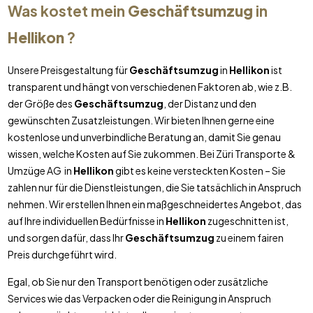
Was kostet mein
Geschäftsumzug
in
Hellikon
?
Unsere Preisgestaltung für
Geschäftsumzug
in
Hellikon
ist
transparent und hängt von verschiedenen Faktoren ab, wie z.B.
der Größe des
Geschäftsumzug
, der Distanz und den
gewünschten Zusatzleistungen. Wir bieten Ihnen gerne eine
kostenlose und unverbindliche Beratung an, damit Sie genau
wissen, welche Kosten auf Sie zukommen. Bei Züri Transporte &
Umzüge AG in
Hellikon
gibt es keine versteckten Kosten – Sie
zahlen nur für die Dienstleistungen, die Sie tatsächlich in Anspruch
nehmen. Wir erstellen Ihnen ein maßgeschneidertes Angebot, das
auf Ihre individuellen Bedürfnisse in
Hellikon
zugeschnitten ist,
und sorgen dafür, dass Ihr
Geschäftsumzug
zu einem fairen
Preis durchgeführt wird.
Egal, ob Sie nur den Transport benötigen oder zusätzliche
Services wie das Verpacken oder die Reinigung in Anspruch