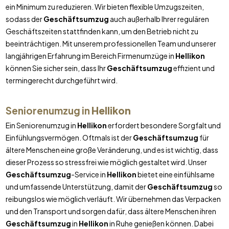
ein Minimum zu reduzieren. Wir bieten flexible Umzugszeiten,
sodass der
Geschäftsumzug
auch außerhalb Ihrer regulären
Geschäftszeiten stattfinden kann, um den Betrieb nicht zu
beeinträchtigen. Mit unserem professionellen Team und unserer
langjährigen Erfahrung im Bereich Firmenumzüge in
Hellikon
können Sie sicher sein, dass Ihr
Geschäftsumzug
effizient und
termingerecht durchgeführt wird.
Seniorenumzug in
Hellikon
Ein Seniorenumzug in
Hellikon
erfordert besondere Sorgfalt und
Einfühlungsvermögen. Oftmals ist der
Geschäftsumzug
für
ältere Menschen eine große Veränderung, und es ist wichtig, dass
dieser Prozess so stressfrei wie möglich gestaltet wird. Unser
Geschäftsumzug
-Service in
Hellikon
bietet eine einfühlsame
und umfassende Unterstützung, damit der
Geschäftsumzug
so
reibungslos wie möglich verläuft. Wir übernehmen das Verpacken
und den Transport und sorgen dafür, dass ältere Menschen ihren
Geschäftsumzug
in
Hellikon
in Ruhe genießen können. Dabei