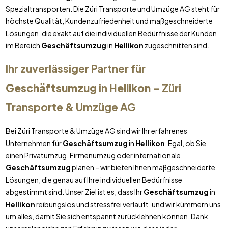
Spezialtransporten. Die Züri Transporte und Umzüge AG steht für
höchste Qualität, Kundenzufriedenheit und maßgeschneiderte
Lösungen, die exakt auf die individuellen Bedürfnisse der Kunden
im Bereich
Geschäftsumzug
in
Hellikon
zugeschnitten sind.
Ihr zuverlässiger Partner für
Geschäftsumzug
in
Hellikon
– Züri
Transporte & Umzüge AG
Bei Züri Transporte & Umzüge AG sind wir Ihr erfahrenes
Unternehmen für
Geschäftsumzug
in
Hellikon
. Egal, ob Sie
einen Privatumzug, Firmenumzug oder internationale
Geschäftsumzug
planen – wir bieten Ihnen maßgeschneiderte
Lösungen, die genau auf Ihre individuellen Bedürfnisse
abgestimmt sind. Unser Ziel ist es, dass Ihr
Geschäftsumzug
in
Hellikon
reibungslos und stressfrei verläuft, und wir kümmern uns
um alles, damit Sie sich entspannt zurücklehnen können. Dank