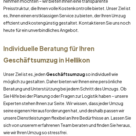
nehmen möchten – wir bieten Ihnen eine transparente
Preisstruktur, die Ihnen volle Kostenkontrolle bietet. Unser Ziel ist
es, Ihnen einen erstklassigen Service zu bieten, der Ihren Umzug
effizient und kostengünstig gestaltet. Kontaktieren Sie uns noch
heute für ein unverbindliches Angebot.
Individuelle Beratung für Ihren
Geschäftsumzug
in
Hellikon
Unser Ziel ist es, jeden
Geschäftsumzug
so individuell wie
möglich zu gestalten. Daher bieten wir Ihnen eine persönliche
Beratung und Unterstützung bei jedem Schritt des Umzugs. Ob
Sie Hilfe bei der Planung oder Fragen zur Logistik haben – unsere
Experten stehen Ihnen zur Seite. Wir wissen, dass jeder Umzug
seine eigenen Herausforderungen hat, und deshalb passen wir
unsere Dienstleistungen flexibel an Ihre Bedürfnisse an. Lassen Sie
sich von unserem erfahrenen Team beraten und finden Sie heraus,
wie wir Ihren Umzug so stressfrei.