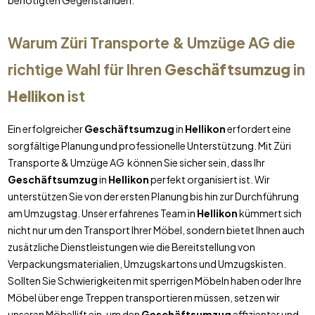
benötigten Gegenständen.
Warum Züri Transporte & Umzüge AG die
richtige Wahl für Ihren
Geschäftsumzug
in
Hellikon
ist
Ein erfolgreicher
Geschäftsumzug
in
Hellikon
erfordert eine
sorgfältige Planung und professionelle Unterstützung. Mit Züri
Transporte & Umzüge AG können Sie sicher sein, dass Ihr
Geschäftsumzug
in
Hellikon
perfekt organisiert ist. Wir
unterstützen Sie von der ersten Planung bis hin zur Durchführung
am Umzugstag. Unser erfahrenes Team in
Hellikon
kümmert sich
nicht nur um den Transport Ihrer Möbel, sondern bietet Ihnen auch
zusätzliche Dienstleistungen wie die Bereitstellung von
Verpackungsmaterialien, Umzugskartons und Umzugskisten.
Sollten Sie Schwierigkeiten mit sperrigen Möbeln haben oder Ihre
Möbel über enge Treppen transportieren müssen, setzen wir
unseren Möbellift ein, um den
Geschäftsumzug
effizienter und