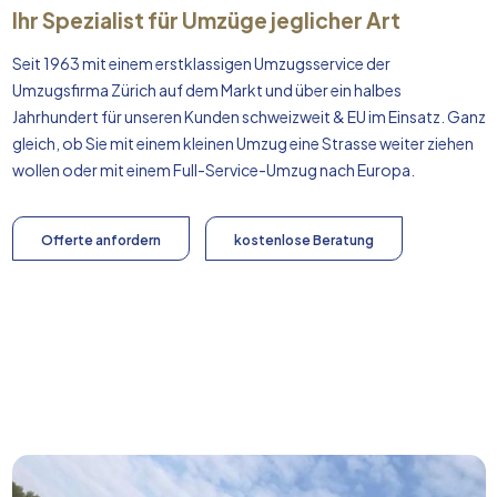
Ihr Spezialist für Umzüge jeglicher Art
Seit 1963 mit einem erstklassigen Umzugsservice der
Umzugsfirma Zürich auf dem Markt und über ein halbes
Jahrhundert für unseren Kunden schweizweit & EU im Einsatz. Ganz
gleich, ob Sie mit einem kleinen Umzug eine Strasse weiter ziehen
wollen oder mit einem Full-Service-Umzug nach
Europa
.
Offerte anfordern
kostenlose Beratung