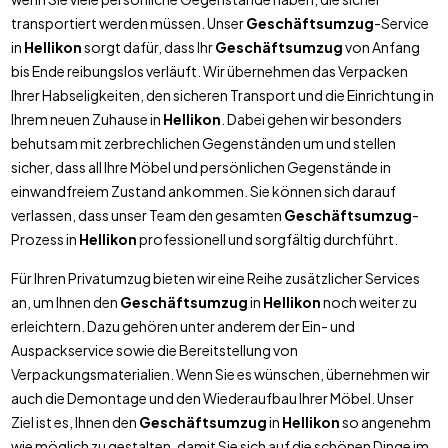
transportiert werden müssen. Unser
Geschäftsumzug
-Service
in
Hellikon
sorgt dafür, dass Ihr
Geschäftsumzug
von Anfang
bis Ende reibungslos verläuft. Wir übernehmen das Verpacken
Ihrer Habseligkeiten, den sicheren Transport und die Einrichtung in
Ihrem neuen Zuhause in
Hellikon
. Dabei gehen wir besonders
behutsam mit zerbrechlichen Gegenständen um und stellen
sicher, dass all Ihre Möbel und persönlichen Gegenstände in
einwandfreiem Zustand ankommen. Sie können sich darauf
verlassen, dass unser Team den gesamten
Geschäftsumzug
-
Prozess in
Hellikon
professionell und sorgfältig durchführt.
Für Ihren Privatumzug bieten wir eine Reihe zusätzlicher Services
an, um Ihnen den
Geschäftsumzug
in
Hellikon
noch weiter zu
erleichtern. Dazu gehören unter anderem der Ein- und
Auspackservice sowie die Bereitstellung von
Verpackungsmaterialien. Wenn Sie es wünschen, übernehmen wir
auch die Demontage und den Wiederaufbau Ihrer Möbel. Unser
Ziel ist es, Ihnen den
Geschäftsumzug
in
Hellikon
so angenehm
wie möglich zu gestalten, damit Sie sich auf die schönen Dinge im