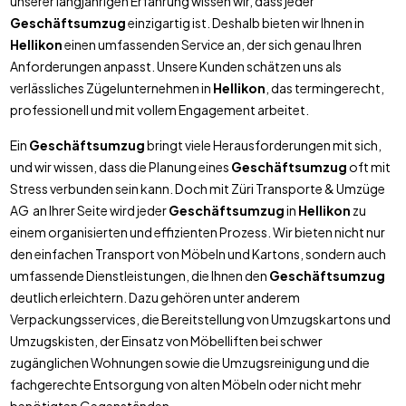
unserer langjährigen Erfahrung wissen wir, dass jeder
Geschäftsumzug
einzigartig ist. Deshalb bieten wir Ihnen in
Hellikon
einen umfassenden Service an, der sich genau Ihren
Anforderungen anpasst. Unsere Kunden schätzen uns als
verlässliches Zügelunternehmen in
Hellikon
, das termingerecht,
professionell und mit vollem Engagement arbeitet.
Ein
Geschäftsumzug
bringt viele Herausforderungen mit sich,
und wir wissen, dass die Planung eines
Geschäftsumzug
oft mit
Stress verbunden sein kann. Doch mit Züri Transporte & Umzüge
AG an Ihrer Seite wird jeder
Geschäftsumzug
in
Hellikon
zu
einem organisierten und effizienten Prozess. Wir bieten nicht nur
den einfachen Transport von Möbeln und Kartons, sondern auch
umfassende Dienstleistungen, die Ihnen den
Geschäftsumzug
deutlich erleichtern. Dazu gehören unter anderem
Verpackungsservices, die Bereitstellung von Umzugskartons und
Umzugskisten, der Einsatz von Möbelliften bei schwer
zugänglichen Wohnungen sowie die Umzugsreinigung und die
fachgerechte Entsorgung von alten Möbeln oder nicht mehr