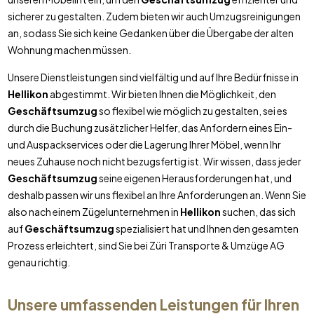
sicherer zu gestalten. Zudem bieten wir auch Umzugsreinigungen
an, sodass Sie sich keine Gedanken über die Übergabe der alten
Wohnung machen müssen.
Unsere Dienstleistungen sind vielfältig und auf Ihre Bedürfnisse in
Hellikon
abgestimmt. Wir bieten Ihnen die Möglichkeit, den
Geschäftsumzug
so flexibel wie möglich zu gestalten, sei es
durch die Buchung zusätzlicher Helfer, das Anfordern eines Ein-
und Auspackservices oder die Lagerung Ihrer Möbel, wenn Ihr
neues Zuhause noch nicht bezugsfertig ist. Wir wissen, dass jeder
Geschäftsumzug
seine eigenen Herausforderungen hat, und
deshalb passen wir uns flexibel an Ihre Anforderungen an. Wenn Sie
also nach einem Zügelunternehmen in
Hellikon
suchen, das sich
auf
Geschäftsumzug
spezialisiert hat und Ihnen den gesamten
Prozess erleichtert, sind Sie bei Züri Transporte & Umzüge AG
genau richtig.
Unsere umfassenden Leistungen für Ihren