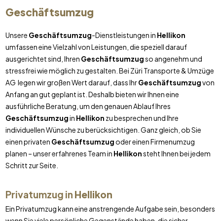
Geschäftsumzug
Unsere
Geschäftsumzug
-Dienstleistungen in
Hellikon
umfassen eine Vielzahl von Leistungen, die speziell darauf
ausgerichtet sind, Ihren
Geschäftsumzug
so angenehm und
stressfrei wie möglich zu gestalten. Bei Züri Transporte & Umzüge
AG legen wir großen Wert darauf, dass Ihr
Geschäftsumzug
von
Anfang an gut geplant ist. Deshalb bieten wir Ihnen eine
ausführliche Beratung, um den genauen Ablauf Ihres
Geschäftsumzug
in
Hellikon
zu besprechen und Ihre
individuellen Wünsche zu berücksichtigen. Ganz gleich, ob Sie
einen privaten
Geschäftsumzug
oder einen Firmenumzug
planen – unser erfahrenes Team in
Hellikon
steht Ihnen bei jedem
Schritt zur Seite.
Privatumzug in
Hellikon
Ein Privatumzug kann eine anstrengende Aufgabe sein, besonders
wenn Sie viele persönliche Gegenstände haben, die sicher