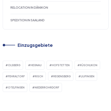
RELOCATION IN DÄNIKON
SPEDITION IN SAALAND
Einzugsgebiete
OLSBERG
HEGNAU
HOFSTETTEN
RÜSCHLIKON
FEHRALTORF
RISCH
REGENSBERG
LIUFINGEN
OTELFINGEN
NIEDERROHRDORF