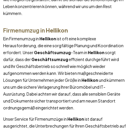
Leben konzentrieren können, während wir uns um den Rest
kümmern.
Firmenumzug in
Hellikon
Ein Firmenumzug in
Hellikon
ist oft eine komplexe
Herausforderung, die eine sorgfältige Planung und Koordination
erfordert. Unser
Geschäftsumzug
-Team in
Hellikon
sorgt
dafür, dass der
Geschäftsumzug
effizient durchgeführt wird
und Ihr Geschäftsbetrieb so schnell wie möglich wieder
aufgenommen werden kann. Wir bieten maßgeschneiderte
Lösungen für Unternehmen jeder Größe in
Hellikon
und kümmern
uns um die sichere Verlagerung Ihrer Büromöbel und IT-
Ausrüstung. Dabei achten wir darauf, dass alle sensiblen Geräte
und Dokumente sicher transportiert und am neuen Standort
ordnungsgemäß eingerichtet werden.
Unser Service für Firmenumzüge in
Hellikon
ist darauf
ausgerichtet, die Unterbrechungen für Ihren Geschäftsbetrieb auf