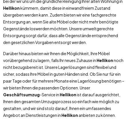
bei der wir uns um die gründliche Reinigung Ihrer alten Wohnung in
Hellikon
kümmern, damit diese in einwandfreiem Zustand
übergeben werden kann. Zudem bieten wir eine fachgerechte
Entsorgung an, wenn Sie alte Möbel oder nicht mehr benötigte
Gegenstände loswerden möchten. Unsere umweltgerechte
Entsorgung sorgt dafür, dass alle Gegenstände entsprechend
den gesetzlichen Vorgaben entsorgt werden.
Darüber hinaus bieten wir Ihnen die Möglichkeit, Ihre Möbel
vorübergehend zu lagern, falls Ihr neues Zuhause in
Hellikon
noch
nicht bezugsbereit ist. Unsere Lagerlösungen sind flexibel und
sicher, sodass Ihre Möbel in guten Händen sind. Ob Sie nur für ein
paar Tage oder für mehrere Monate eine Lagerlösung benötigen –
wir bieten Ihnen die passenden Optionen. Unser
Geschäftsumzug
-Service in
Hellikon
ist darauf ausgerichtet,
Ihnen den gesamten Umzugsprozess so einfach wie möglich zu
gestalten, und wir sind stolz darauf, Ihnen ein umfassendes
Angebot an Dienstleistungen in
Hellikon
anbieten zu können.