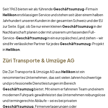
Seit 1963 bieten wir als führende
Geschäftsumzug
-Firma in
Hellikon
erstklassigen Service und stehen seit über einem halben
Jahrhundert unseren Kunden in der gesamten Schweiz und der EU
zur Seite. Egal, ob Sie nur einen kleinen
Geschäftsumzug
in der
Nachbarschaft planen oder mit unserem umfassenden Full-
Service-
Geschäftsumzug
in ein europäisches Land ziehen – wir
sind Ihr verlässlicher Partner für jedes
Geschäftsumzug
-Projekt
in
Hellikon
.
Züri Transporte & Umzüge AG
Die Züri Transporte & Umzüge AG aus
Hellikon
ist ein
renommiertes Unternehmen, das seit vielen Jahren hochwertige
und professionelle Dienstleistungen im Bereich
Geschäftsumzug
bietet. Mit einem erfahrenen Team und einem
modernen Fuhrpark gewährleistet das Unternehmen reibungslose
und termingerechte Abläufe – sei es bei privaten
Geschäftsumzug
, Firmenverlagerungen oder