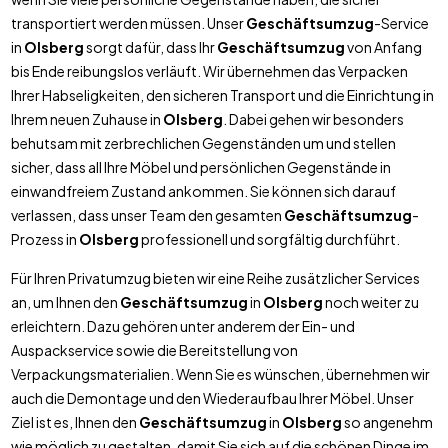
transportiert werden müssen. Unser
Geschäftsumzug
-Service
in
Olsberg
sorgt dafür, dass Ihr
Geschäftsumzug
von Anfang
bis Ende reibungslos verläuft. Wir übernehmen das Verpacken
Ihrer Habseligkeiten, den sicheren Transport und die Einrichtung in
Ihrem neuen Zuhause in
Olsberg
. Dabei gehen wir besonders
behutsam mit zerbrechlichen Gegenständen um und stellen
sicher, dass all Ihre Möbel und persönlichen Gegenstände in
einwandfreiem Zustand ankommen. Sie können sich darauf
verlassen, dass unser Team den gesamten
Geschäftsumzug
-
Prozess in
Olsberg
professionell und sorgfältig durchführt.
Für Ihren Privatumzug bieten wir eine Reihe zusätzlicher Services
an, um Ihnen den
Geschäftsumzug
in
Olsberg
noch weiter zu
erleichtern. Dazu gehören unter anderem der Ein- und
Auspackservice sowie die Bereitstellung von
Verpackungsmaterialien. Wenn Sie es wünschen, übernehmen wir
auch die Demontage und den Wiederaufbau Ihrer Möbel. Unser
Ziel ist es, Ihnen den
Geschäftsumzug
in
Olsberg
so angenehm
wie möglich zu gestalten, damit Sie sich auf die schönen Dinge im