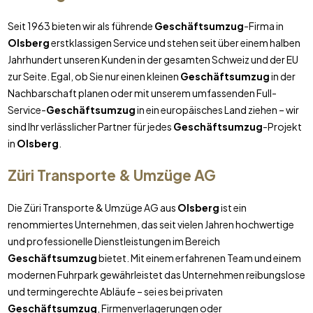
Seit 1963 bieten wir als führende
Geschäftsumzug
-Firma in
Olsberg
erstklassigen Service und stehen seit über einem halben
Jahrhundert unseren Kunden in der gesamten Schweiz und der EU
zur Seite. Egal, ob Sie nur einen kleinen
Geschäftsumzug
in der
Nachbarschaft planen oder mit unserem umfassenden Full-
Service-
Geschäftsumzug
in ein europäisches Land ziehen – wir
sind Ihr verlässlicher Partner für jedes
Geschäftsumzug
-Projekt
in
Olsberg
.
Züri Transporte & Umzüge AG
Die Züri Transporte & Umzüge AG aus
Olsberg
ist ein
renommiertes Unternehmen, das seit vielen Jahren hochwertige
und professionelle Dienstleistungen im Bereich
Geschäftsumzug
bietet. Mit einem erfahrenen Team und einem
modernen Fuhrpark gewährleistet das Unternehmen reibungslose
und termingerechte Abläufe – sei es bei privaten
Geschäftsumzug
, Firmenverlagerungen oder