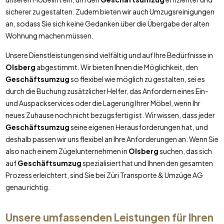
sicherer zu gestalten. Zudem bieten wir auch Umzugsreinigungen
an, sodass Sie sich keine Gedanken über die Übergabe der alten
Wohnung machen müssen.
Unsere Dienstleistungen sind vielfältig und auf Ihre Bedürfnisse in
Olsberg
abgestimmt. Wir bieten Ihnen die Möglichkeit, den
Geschäftsumzug
so flexibel wie möglich zu gestalten, sei es
durch die Buchung zusätzlicher Helfer, das Anfordern eines Ein-
und Auspackservices oder die Lagerung Ihrer Möbel, wenn Ihr
neues Zuhause noch nicht bezugsfertig ist. Wir wissen, dass jeder
Geschäftsumzug
seine eigenen Herausforderungen hat, und
deshalb passen wir uns flexibel an Ihre Anforderungen an. Wenn Sie
also nach einem Zügelunternehmen in
Olsberg
suchen, das sich
auf
Geschäftsumzug
spezialisiert hat und Ihnen den gesamten
Prozess erleichtert, sind Sie bei Züri Transporte & Umzüge AG
genau richtig.
Unsere umfassenden Leistungen für Ihren