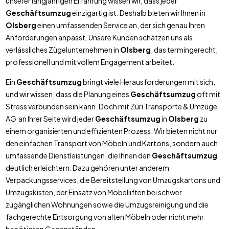
unserer langjährigen Erfahrung wissen wir, dass jeder
Geschäftsumzug
einzigartig ist. Deshalb bieten wir Ihnen in
Olsberg
einen umfassenden Service an, der sich genau Ihren
Anforderungen anpasst. Unsere Kunden schätzen uns als
verlässliches Zügelunternehmen in
Olsberg
, das termingerecht,
professionell und mit vollem Engagement arbeitet.
Ein
Geschäftsumzug
bringt viele Herausforderungen mit sich,
und wir wissen, dass die Planung eines
Geschäftsumzug
oft mit
Stress verbunden sein kann. Doch mit Züri Transporte & Umzüge
AG an Ihrer Seite wird jeder
Geschäftsumzug
in
Olsberg
zu
einem organisierten und effizienten Prozess. Wir bieten nicht nur
den einfachen Transport von Möbeln und Kartons, sondern auch
umfassende Dienstleistungen, die Ihnen den
Geschäftsumzug
deutlich erleichtern. Dazu gehören unter anderem
Verpackungsservices, die Bereitstellung von Umzugskartons und
Umzugskisten, der Einsatz von Möbelliften bei schwer
zugänglichen Wohnungen sowie die Umzugsreinigung und die
fachgerechte Entsorgung von alten Möbeln oder nicht mehr