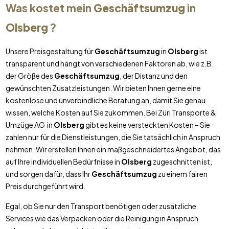
Was kostet mein
Geschäftsumzug
in
Olsberg
?
Unsere Preisgestaltung für
Geschäftsumzug
in
Olsberg
ist
transparent und hängt von verschiedenen Faktoren ab, wie z.B.
der Größe des
Geschäftsumzug
, der Distanz und den
gewünschten Zusatzleistungen. Wir bieten Ihnen gerne eine
kostenlose und unverbindliche Beratung an, damit Sie genau
wissen, welche Kosten auf Sie zukommen. Bei Züri Transporte &
Umzüge AG in
Olsberg
gibt es keine versteckten Kosten – Sie
zahlen nur für die Dienstleistungen, die Sie tatsächlich in Anspruch
nehmen. Wir erstellen Ihnen ein maßgeschneidertes Angebot, das
auf Ihre individuellen Bedürfnisse in
Olsberg
zugeschnitten ist,
und sorgen dafür, dass Ihr
Geschäftsumzug
zu einem fairen
Preis durchgeführt wird.
Egal, ob Sie nur den Transport benötigen oder zusätzliche
Services wie das Verpacken oder die Reinigung in Anspruch