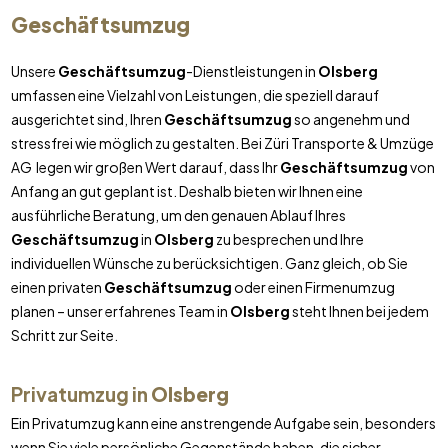
Geschäftsumzug
Unsere
Geschäftsumzug
-Dienstleistungen in
Olsberg
umfassen eine Vielzahl von Leistungen, die speziell darauf
ausgerichtet sind, Ihren
Geschäftsumzug
so angenehm und
stressfrei wie möglich zu gestalten. Bei Züri Transporte & Umzüge
AG legen wir großen Wert darauf, dass Ihr
Geschäftsumzug
von
Anfang an gut geplant ist. Deshalb bieten wir Ihnen eine
ausführliche Beratung, um den genauen Ablauf Ihres
Geschäftsumzug
in
Olsberg
zu besprechen und Ihre
individuellen Wünsche zu berücksichtigen. Ganz gleich, ob Sie
einen privaten
Geschäftsumzug
oder einen Firmenumzug
planen – unser erfahrenes Team in
Olsberg
steht Ihnen bei jedem
Schritt zur Seite.
Privatumzug in
Olsberg
Ein Privatumzug kann eine anstrengende Aufgabe sein, besonders
wenn Sie viele persönliche Gegenstände haben, die sicher