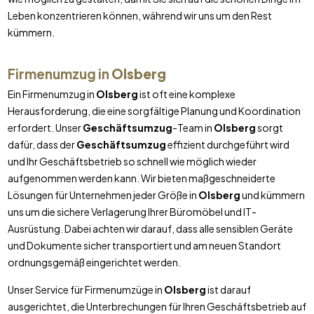
Leben konzentrieren können, während wir uns um den Rest
kümmern.
Firmenumzug in
Olsberg
Ein Firmenumzug in
Olsberg
ist oft eine komplexe
Herausforderung, die eine sorgfältige Planung und Koordination
erfordert. Unser
Geschäftsumzug
-Team in
Olsberg
sorgt
dafür, dass der
Geschäftsumzug
effizient durchgeführt wird
und Ihr Geschäftsbetrieb so schnell wie möglich wieder
aufgenommen werden kann. Wir bieten maßgeschneiderte
Lösungen für Unternehmen jeder Größe in
Olsberg
und kümmern
uns um die sichere Verlagerung Ihrer Büromöbel und IT-
Ausrüstung. Dabei achten wir darauf, dass alle sensiblen Geräte
und Dokumente sicher transportiert und am neuen Standort
ordnungsgemäß eingerichtet werden.
Unser Service für Firmenumzüge in
Olsberg
ist darauf
ausgerichtet, die Unterbrechungen für Ihren Geschäftsbetrieb auf