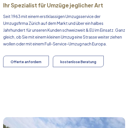
Ihr Spezialist für Umzüge jeglicher Art
Seit 1963 mit einem erstklassigen Umzugsservice der
Umzugsfirma Zürich auf dem Markt und über ein halbes
Jahrhundert für unseren Kunden schweizweit & EU im Einsatz. Ganz
gleich, ob Sie mit einem kleinen Umzug eine Strasse weiter ziehen
wollen oder mit einem Full-Service-Umzug nach
Europa
.
Offerte anfordern
kostenlose Beratung