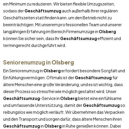
ein Minimum zu reduzieren. Wir bieten flexible Umzugszeiten,
sodass der
Geschäftsumzug
auch außerhalb Ihrer regulären
Geschäftszeiten stattfinden kann, um den Betrieb nicht zu
beeinträchtigen. Mit unserem professionellen Team und unserer
langjährigen Erfahrung im Bereich Firmenumzüge in
Olsberg
können Sie sicher sein, dass Ihr
Geschäftsumzug
effizient und
termingerecht durchgeführt wird.
Seniorenumzug in
Olsberg
Ein Seniorenumzug in
Olsberg
erfordert besondere Sorgfalt und
Einfühlungsvermögen. Oftmals ist der
Geschäftsumzug
für
ältere Menschen eine große Veränderung, und es ist wichtig, dass
dieser Prozess so stressfrei wie möglich gestaltet wird. Unser
Geschäftsumzug
-Service in
Olsberg
bietet eine einfühlsame
und umfassende Unterstützung, damit der
Geschäftsumzug
so
reibungslos wie möglich verläuft. Wir übernehmen das Verpacken
und den Transport und sorgen dafür, dass ältere Menschen ihren
Geschäftsumzug
in
Olsberg
in Ruhe genießen können. Dabei