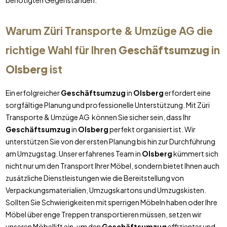
benötigten Gegenständen.
Warum Züri Transporte & Umzüge AG die
richtige Wahl für Ihren
Geschäftsumzug
in
Olsberg
ist
Ein erfolgreicher
Geschäftsumzug
in
Olsberg
erfordert eine
sorgfältige Planung und professionelle Unterstützung. Mit Züri
Transporte & Umzüge AG können Sie sicher sein, dass Ihr
Geschäftsumzug
in
Olsberg
perfekt organisiert ist. Wir
unterstützen Sie von der ersten Planung bis hin zur Durchführung
am Umzugstag. Unser erfahrenes Team in
Olsberg
kümmert sich
nicht nur um den Transport Ihrer Möbel, sondern bietet Ihnen auch
zusätzliche Dienstleistungen wie die Bereitstellung von
Verpackungsmaterialien, Umzugskartons und Umzugskisten.
Sollten Sie Schwierigkeiten mit sperrigen Möbeln haben oder Ihre
Möbel über enge Treppen transportieren müssen, setzen wir
unseren Möbellift ein, um den
Geschäftsumzug
effizienter und