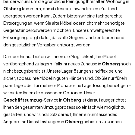
bei der wir uns um die gründliche Reinigung Ihrer alten Wohnung in
Olsberg
kümmern, damit diese in einwandfreiem Zustand
übergeben werden kann. Zudem bieten wir eine fachgerechte
Entsorgung an, wenn Sie alte Möbel oder nicht mehr benötigte
Gegenstände loswerden möchten. Unsere umweltgerechte
Entsorgung sorgt dafür, dass alle Gegenstände entsprechend
den gesetzlichen Vorgaben entsorgt werden.
Darüber hinaus bieten wir Ihnen die Möglichkeit, Ihre Möbel
vorübergehend zu lagern, falls Ihr neues Zuhause in
Olsberg
noch
nicht bezugsbereit ist. Unsere Lagerlösungen sind flexibel und
sicher, sodass Ihre Möbel in guten Händen sind. Ob Sie nur für ein
paar Tage oder für mehrere Monate eine Lagerlösung benötigen –
wir bieten Ihnen die passenden Optionen. Unser
Geschäftsumzug
-Service in
Olsberg
ist darauf ausgerichtet,
Ihnen den gesamten Umzugsprozess so einfach wie möglich zu
gestalten, und wir sind stolz darauf, Ihnen ein umfassendes
Angebot an Dienstleistungen in
Olsberg
anbieten zu können.