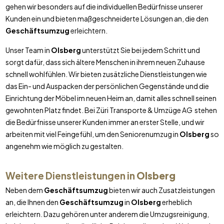
gehen wir besonders auf die individuellen Bedürfnisse unserer
Kunden ein und bieten maßgeschneiderte Lösungen an, die den
Geschäftsumzug
erleichtern.
Unser Team in
Olsberg
unterstützt Sie bei jedem Schritt und
sorgt dafür, dass sich ältere Menschen in ihrem neuen Zuhause
schnell wohlfühlen. Wir bieten zusätzliche Dienstleistungen wie
das Ein- und Auspacken der persönlichen Gegenstände und die
Einrichtung der Möbel im neuen Heim an, damit alles schnell seinen
gewohnten Platz findet. Bei Züri Transporte & Umzüge AG stehen
die Bedürfnisse unserer Kunden immer an erster Stelle, und wir
arbeiten mit viel Feingefühl, um den Seniorenumzug in
Olsberg
so
angenehm wie möglich zu gestalten.
Weitere Dienstleistungen in
Olsberg
Neben dem
Geschäftsumzug
bieten wir auch Zusatzleistungen
an, die Ihnen den
Geschäftsumzug
in
Olsberg
erheblich
erleichtern. Dazu gehören unter anderem die Umzugsreinigung,