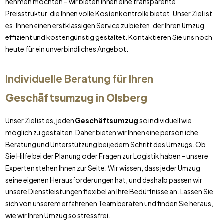
nehmen möchten – wir bieten Ihnen eine transparente
Preisstruktur, die Ihnen volle Kostenkontrolle bietet. Unser Ziel ist
es, Ihnen einen erstklassigen Service zu bieten, der Ihren Umzug
effizient und kostengünstig gestaltet. Kontaktieren Sie uns noch
heute für ein unverbindliches Angebot.
Individuelle Beratung für Ihren
Geschäftsumzug
in
Olsberg
Unser Ziel ist es, jeden
Geschäftsumzug
so individuell wie
möglich zu gestalten. Daher bieten wir Ihnen eine persönliche
Beratung und Unterstützung bei jedem Schritt des Umzugs. Ob
Sie Hilfe bei der Planung oder Fragen zur Logistik haben – unsere
Experten stehen Ihnen zur Seite. Wir wissen, dass jeder Umzug
seine eigenen Herausforderungen hat, und deshalb passen wir
unsere Dienstleistungen flexibel an Ihre Bedürfnisse an. Lassen Sie
sich von unserem erfahrenen Team beraten und finden Sie heraus,
wie wir Ihren Umzug so stressfrei.