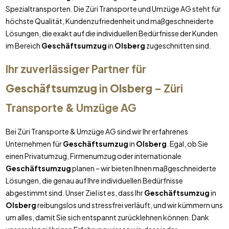
Spezialtransporten. Die Züri Transporte und Umzüge AG steht für
höchste Qualität, Kundenzufriedenheit und maßgeschneiderte
Lösungen, die exakt auf die individuellen Bedürfnisse der Kunden
im Bereich
Geschäftsumzug
in
Olsberg
zugeschnitten sind.
Ihr zuverlässiger Partner für
Geschäftsumzug
in
Olsberg
– Züri
Transporte & Umzüge AG
Bei Züri Transporte & Umzüge AG sind wir Ihr erfahrenes
Unternehmen für
Geschäftsumzug
in
Olsberg
. Egal, ob Sie
einen Privatumzug, Firmenumzug oder internationale
Geschäftsumzug
planen – wir bieten Ihnen maßgeschneiderte
Lösungen, die genau auf Ihre individuellen Bedürfnisse
abgestimmt sind. Unser Ziel ist es, dass Ihr
Geschäftsumzug
in
Olsberg
reibungslos und stressfrei verläuft, und wir kümmern uns
um alles, damit Sie sich entspannt zurücklehnen können. Dank