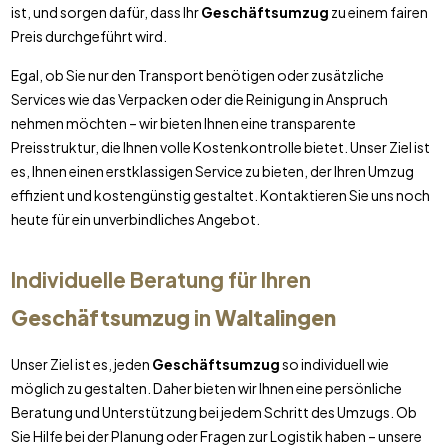
ist, und sorgen dafür, dass Ihr
Geschäftsumzug
zu einem fairen
Preis durchgeführt wird.
Egal, ob Sie nur den Transport benötigen oder zusätzliche
Services wie das Verpacken oder die Reinigung in Anspruch
nehmen möchten – wir bieten Ihnen eine transparente
Preisstruktur, die Ihnen volle Kostenkontrolle bietet. Unser Ziel ist
es, Ihnen einen erstklassigen Service zu bieten, der Ihren Umzug
effizient und kostengünstig gestaltet. Kontaktieren Sie uns noch
heute für ein unverbindliches Angebot.
Individuelle Beratung für Ihren
Geschäftsumzug
in
Waltalingen
Unser Ziel ist es, jeden
Geschäftsumzug
so individuell wie
möglich zu gestalten. Daher bieten wir Ihnen eine persönliche
Beratung und Unterstützung bei jedem Schritt des Umzugs. Ob
Sie Hilfe bei der Planung oder Fragen zur Logistik haben – unsere