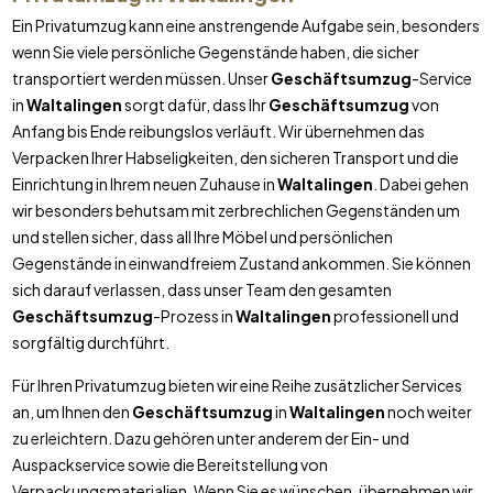
Ein Privatumzug kann eine anstrengende Aufgabe sein, besonders
wenn Sie viele persönliche Gegenstände haben, die sicher
transportiert werden müssen. Unser
Geschäftsumzug
-Service
in
Waltalingen
sorgt dafür, dass Ihr
Geschäftsumzug
von
Anfang bis Ende reibungslos verläuft. Wir übernehmen das
Verpacken Ihrer Habseligkeiten, den sicheren Transport und die
Einrichtung in Ihrem neuen Zuhause in
Waltalingen
. Dabei gehen
wir besonders behutsam mit zerbrechlichen Gegenständen um
und stellen sicher, dass all Ihre Möbel und persönlichen
Gegenstände in einwandfreiem Zustand ankommen. Sie können
sich darauf verlassen, dass unser Team den gesamten
Geschäftsumzug
-Prozess in
Waltalingen
professionell und
sorgfältig durchführt.
Für Ihren Privatumzug bieten wir eine Reihe zusätzlicher Services
an, um Ihnen den
Geschäftsumzug
in
Waltalingen
noch weiter
zu erleichtern. Dazu gehören unter anderem der Ein- und
Auspackservice sowie die Bereitstellung von
Verpackungsmaterialien. Wenn Sie es wünschen, übernehmen wir