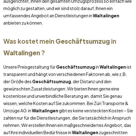
ausgerichtet, Ihnen den gesamten Umzugsprozess so einfach wie
möglich zu gestalten, und wir sind stolz darauf, Ihnen ein
umfassendes Angebot an Dienstleistungen in
Waltalingen
anbieten zu können.
Was kostet mein
Geschäftsumzug
in
Waltalingen
?
Unsere Preisgestaltung für
Geschäftsumzug
in
Waltalingen
ist
transparent und hängt von verschiedenen Faktoren ab, wie z.B.
der Größe des
Geschäftsumzug
, der Distanz und den
gewünschten Zusatzleistungen. Wir bieten Ihnen gerne eine
kostenlose und unverbindliche Beratung an, damit Sie genau
wissen, welche Kosten auf Sie zukommen. Bei Züri Transporte &
Umzüge AG in
Waltalingen
gibt es keine versteckten Kosten – Sie
zahlen nur für die Dienstleistungen, die Sie tatsächlich in Anspruch
nehmen. Wir erstellen Ihnen ein maßgeschneidertes Angebot, das
auf Ihre individuellen Bedürfnisse in
Waltalingen
zugeschnitten