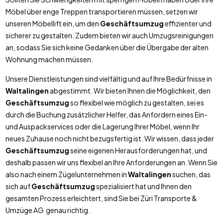
Möbel über enge Treppen transportieren müssen, setzen wir
unseren Möbellift ein, um den
Geschäftsumzug
effizienter und
sicherer zu gestalten. Zudem bieten wir auch Umzugsreinigungen
an, sodass Sie sich keine Gedanken über die Übergabe der alten
Wohnung machen müssen.
Unsere Dienstleistungen sind vielfältig und auf Ihre Bedürfnisse in
Waltalingen
abgestimmt. Wir bieten Ihnen die Möglichkeit, den
Geschäftsumzug
so flexibel wie möglich zu gestalten, sei es
durch die Buchung zusätzlicher Helfer, das Anfordern eines Ein-
und Auspackservices oder die Lagerung Ihrer Möbel, wenn Ihr
neues Zuhause noch nicht bezugsfertig ist. Wir wissen, dass jeder
Geschäftsumzug
seine eigenen Herausforderungen hat, und
deshalb passen wir uns flexibel an Ihre Anforderungen an. Wenn Sie
also nach einem Zügelunternehmen in
Waltalingen
suchen, das
sich auf
Geschäftsumzug
spezialisiert hat und Ihnen den
gesamten Prozess erleichtert, sind Sie bei Züri Transporte &
Umzüge AG genau richtig.