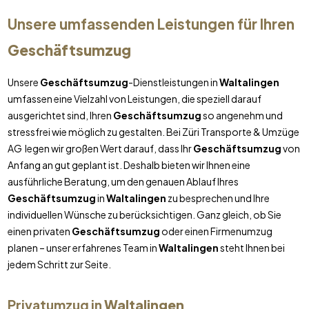
Unsere umfassenden Leistungen für Ihren
Geschäftsumzug
Unsere
Geschäftsumzug
-Dienstleistungen in
Waltalingen
umfassen eine Vielzahl von Leistungen, die speziell darauf
ausgerichtet sind, Ihren
Geschäftsumzug
so angenehm und
stressfrei wie möglich zu gestalten. Bei Züri Transporte & Umzüge
AG legen wir großen Wert darauf, dass Ihr
Geschäftsumzug
von
Anfang an gut geplant ist. Deshalb bieten wir Ihnen eine
ausführliche Beratung, um den genauen Ablauf Ihres
Geschäftsumzug
in
Waltalingen
zu besprechen und Ihre
individuellen Wünsche zu berücksichtigen. Ganz gleich, ob Sie
einen privaten
Geschäftsumzug
oder einen Firmenumzug
planen – unser erfahrenes Team in
Waltalingen
steht Ihnen bei
jedem Schritt zur Seite.
Privatumzug in
Waltalingen