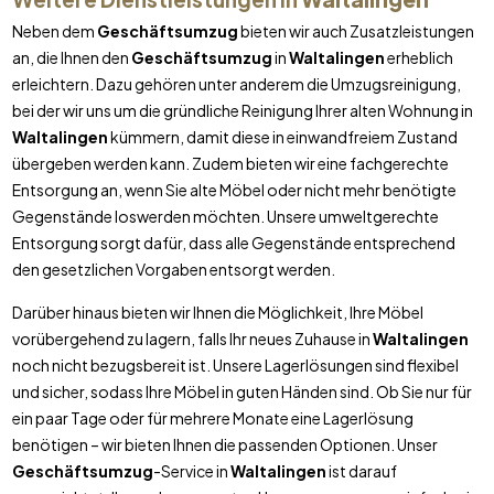
Neben dem
Geschäftsumzug
bieten wir auch Zusatzleistungen
an, die Ihnen den
Geschäftsumzug
in
Waltalingen
erheblich
erleichtern. Dazu gehören unter anderem die Umzugsreinigung,
bei der wir uns um die gründliche Reinigung Ihrer alten Wohnung in
Waltalingen
kümmern, damit diese in einwandfreiem Zustand
übergeben werden kann. Zudem bieten wir eine fachgerechte
Entsorgung an, wenn Sie alte Möbel oder nicht mehr benötigte
Gegenstände loswerden möchten. Unsere umweltgerechte
Entsorgung sorgt dafür, dass alle Gegenstände entsprechend
den gesetzlichen Vorgaben entsorgt werden.
Darüber hinaus bieten wir Ihnen die Möglichkeit, Ihre Möbel
vorübergehend zu lagern, falls Ihr neues Zuhause in
Waltalingen
noch nicht bezugsbereit ist. Unsere Lagerlösungen sind flexibel
und sicher, sodass Ihre Möbel in guten Händen sind. Ob Sie nur für
ein paar Tage oder für mehrere Monate eine Lagerlösung
benötigen – wir bieten Ihnen die passenden Optionen. Unser
Geschäftsumzug
-Service in
Waltalingen
ist darauf