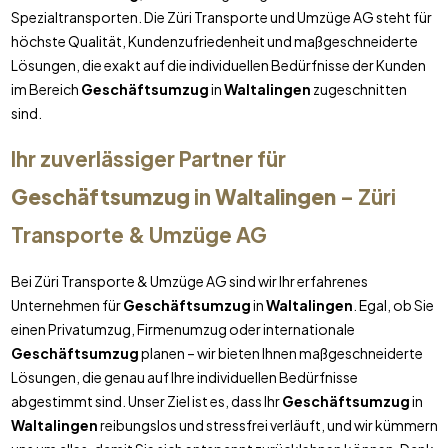
Spezialtransporten. Die Züri Transporte und Umzüge AG steht für
höchste Qualität, Kundenzufriedenheit und maßgeschneiderte
Lösungen, die exakt auf die individuellen Bedürfnisse der Kunden
im Bereich
Geschäftsumzug
in
Waltalingen
zugeschnitten
sind.
Ihr zuverlässiger Partner für
Geschäftsumzug
in
Waltalingen
– Züri
Transporte & Umzüge AG
Bei Züri Transporte & Umzüge AG sind wir Ihr erfahrenes
Unternehmen für
Geschäftsumzug
in
Waltalingen
. Egal, ob Sie
einen Privatumzug, Firmenumzug oder internationale
Geschäftsumzug
planen – wir bieten Ihnen maßgeschneiderte
Lösungen, die genau auf Ihre individuellen Bedürfnisse
abgestimmt sind. Unser Ziel ist es, dass Ihr
Geschäftsumzug
in
Waltalingen
reibungslos und stressfrei verläuft, und wir kümmern