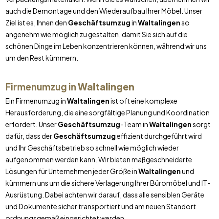
auch die Demontage und den Wiederaufbau Ihrer Möbel. Unser
Ziel ist es, Ihnen den
Geschäftsumzug
in
Waltalingen
so
angenehm wie möglich zu gestalten, damit Sie sich auf die
schönen Dinge im Leben konzentrieren können, während wir uns
um den Rest kümmern.
Firmenumzug in
Waltalingen
Ein Firmenumzug in
Waltalingen
ist oft eine komplexe
Herausforderung, die eine sorgfältige Planung und Koordination
erfordert. Unser
Geschäftsumzug
-Team in
Waltalingen
sorgt
dafür, dass der
Geschäftsumzug
effizient durchgeführt wird
und Ihr Geschäftsbetrieb so schnell wie möglich wieder
aufgenommen werden kann. Wir bieten maßgeschneiderte
Lösungen für Unternehmen jeder Größe in
Waltalingen
und
kümmern uns um die sichere Verlagerung Ihrer Büromöbel und IT-
Ausrüstung. Dabei achten wir darauf, dass alle sensiblen Geräte
und Dokumente sicher transportiert und am neuen Standort
ordnungsgemäß eingerichtet werden.