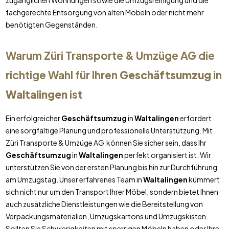
zugänglichen Wohnungen sowie die Umzugsreinigung und die
fachgerechte Entsorgung von alten Möbeln oder nicht mehr
benötigten Gegenständen.
Warum Züri Transporte & Umzüge AG die
richtige Wahl für Ihren
Geschäftsumzug
in
Waltalingen
ist
Ein erfolgreicher
Geschäftsumzug
in
Waltalingen
erfordert
eine sorgfältige Planung und professionelle Unterstützung. Mit
Züri Transporte & Umzüge AG können Sie sicher sein, dass Ihr
Geschäftsumzug
in
Waltalingen
perfekt organisiert ist. Wir
unterstützen Sie von der ersten Planung bis hin zur Durchführung
am Umzugstag. Unser erfahrenes Team in
Waltalingen
kümmert
sich nicht nur um den Transport Ihrer Möbel, sondern bietet Ihnen
auch zusätzliche Dienstleistungen wie die Bereitstellung von
Verpackungsmaterialien, Umzugskartons und Umzugskisten.
Sollten Sie Schwierigkeiten mit sperrigen Möbeln haben oder Ihre