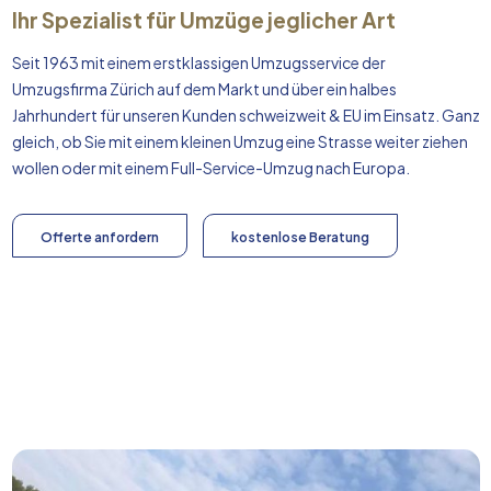
Ihr Spezialist für Umzüge jeglicher Art
Seit 1963 mit einem erstklassigen Umzugsservice der
Umzugsfirma Zürich auf dem Markt und über ein halbes
Jahrhundert für unseren Kunden schweizweit & EU im Einsatz. Ganz
gleich, ob Sie mit einem kleinen Umzug eine Strasse weiter ziehen
wollen oder mit einem Full-Service-Umzug nach
Europa
.
Offerte anfordern
kostenlose Beratung