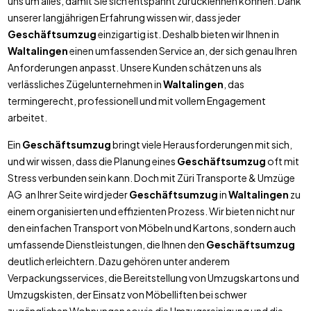
uns um alles, damit Sie sich entspannt zurücklehnen können. Dank
unserer langjährigen Erfahrung wissen wir, dass jeder
Geschäftsumzug
einzigartig ist. Deshalb bieten wir Ihnen in
Waltalingen
einen umfassenden Service an, der sich genau Ihren
Anforderungen anpasst. Unsere Kunden schätzen uns als
verlässliches Zügelunternehmen in
Waltalingen
, das
termingerecht, professionell und mit vollem Engagement
arbeitet.
Ein
Geschäftsumzug
bringt viele Herausforderungen mit sich,
und wir wissen, dass die Planung eines
Geschäftsumzug
oft mit
Stress verbunden sein kann. Doch mit Züri Transporte & Umzüge
AG an Ihrer Seite wird jeder
Geschäftsumzug
in
Waltalingen
zu
einem organisierten und effizienten Prozess. Wir bieten nicht nur
den einfachen Transport von Möbeln und Kartons, sondern auch
umfassende Dienstleistungen, die Ihnen den
Geschäftsumzug
deutlich erleichtern. Dazu gehören unter anderem
Verpackungsservices, die Bereitstellung von Umzugskartons und
Umzugskisten, der Einsatz von Möbelliften bei schwer