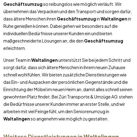
Geschäftsumzug
so reibungslos wie möglich verläuft. Wir
übernehmen das Verpacken und den Transport und sorgen dafür,
dass ältere Menschen ihren
Geschäftsumzug
in
Waltalingen
in
Ruhe genießen können. Dabei gehen wir besonders auf die
individuellen Bedürfnisse unserer Kunden ein und bieten
maßgeschneiderte Lösungen an, die den
Geschäftsumzug
erleichtern.
Unser Team in
Waltalingen
unterstützt Sie bei jedem Schritt und
sorgt dafür, dass sich ältere Menschen in ihrem neuen Zuhause
schnell wohlfühlen. Wir bieten zusätzliche Dienstleistungen wie
das Ein- und Auspacken der persönlichen Gegenstände und die
Einrichtung der Möbel im neuen Heim an, damit alles schnell seinen
gewohnten Platz findet. Bei Züri Transporte & Umzüge AG stehen
die Bedürfnisse unserer Kunden immer an erster Stelle, und wir
arbeiten mit viel Feingefühl, um den Seniorenumzug in
Waltalingen
so angenehm wie möglich zu gestalten.
Weitere Dienstleistungen in
Waltalingen