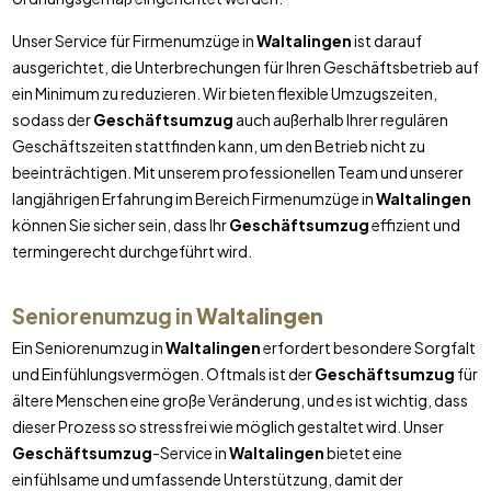
Unser Service für Firmenumzüge in
Waltalingen
ist darauf
ausgerichtet, die Unterbrechungen für Ihren Geschäftsbetrieb auf
ein Minimum zu reduzieren. Wir bieten flexible Umzugszeiten,
sodass der
Geschäftsumzug
auch außerhalb Ihrer regulären
Geschäftszeiten stattfinden kann, um den Betrieb nicht zu
beeinträchtigen. Mit unserem professionellen Team und unserer
langjährigen Erfahrung im Bereich Firmenumzüge in
Waltalingen
können Sie sicher sein, dass Ihr
Geschäftsumzug
effizient und
termingerecht durchgeführt wird.
Seniorenumzug in
Waltalingen
Ein Seniorenumzug in
Waltalingen
erfordert besondere Sorgfalt
und Einfühlungsvermögen. Oftmals ist der
Geschäftsumzug
für
ältere Menschen eine große Veränderung, und es ist wichtig, dass
dieser Prozess so stressfrei wie möglich gestaltet wird. Unser
Geschäftsumzug
-Service in
Waltalingen
bietet eine
einfühlsame und umfassende Unterstützung, damit der