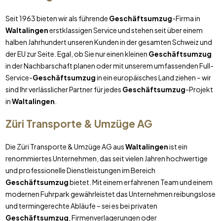
Seit 1963 bieten wir als führende
Geschäftsumzug
-Firma in
Waltalingen
erstklassigen Service und stehen seit über einem
halben Jahrhundert unseren Kunden in der gesamten Schweiz und
der EU zur Seite. Egal, ob Sie nur einen kleinen
Geschäftsumzug
in der Nachbarschaft planen oder mit unserem umfassenden Full-
Service-
Geschäftsumzug
in ein europäisches Land ziehen – wir
sind Ihr verlässlicher Partner für jedes
Geschäftsumzug
-Projekt
in
Waltalingen
.
Züri Transporte & Umzüge AG
Die Züri Transporte & Umzüge AG aus
Waltalingen
ist ein
renommiertes Unternehmen, das seit vielen Jahren hochwertige
und professionelle Dienstleistungen im Bereich
Geschäftsumzug
bietet. Mit einem erfahrenen Team und einem
modernen Fuhrpark gewährleistet das Unternehmen reibungslose
und termingerechte Abläufe – sei es bei privaten
Geschäftsumzug
, Firmenverlagerungen oder