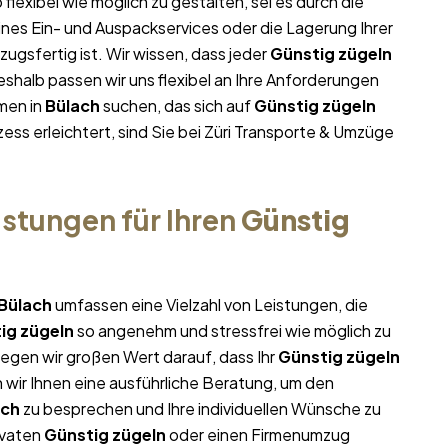
 flexibel wie möglich zu gestalten, sei es durch die
ines Ein- und Auspackservices oder die Lagerung Ihrer
ugsfertig ist. Wir wissen, dass jeder
Günstig zügeln
halb passen wir uns flexibel an Ihre Anforderungen
men in
Bülach
suchen, das sich auf
Günstig zügeln
ess erleichtert, sind Sie bei Züri Transporte & Umzüge
stungen für Ihren
Günstig
Bülach
umfassen eine Vielzahl von Leistungen, die
ig zügeln
so angenehm und stressfrei wie möglich zu
egen wir großen Wert darauf, dass Ihr
Günstig zügeln
 wir Ihnen eine ausführliche Beratung, um den
ach
zu besprechen und Ihre individuellen Wünsche zu
ivaten
Günstig zügeln
oder einen Firmenumzug