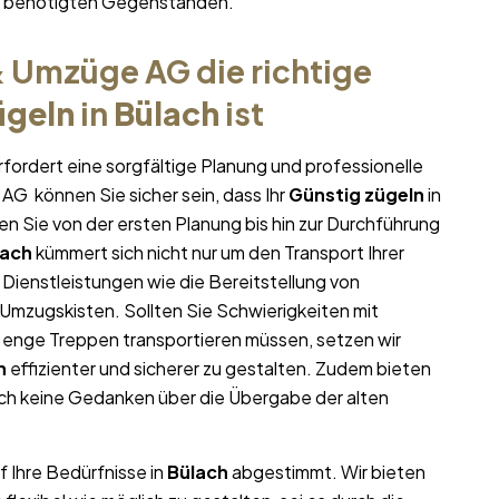
hr benötigten Gegenständen.
 Umzüge AG die richtige
ügeln
in
Bülach
ist
fordert eine sorgfältige Planung und professionelle
AG können Sie sicher sein, dass Ihr
Günstig zügeln
in
zen Sie von der ersten Planung bis hin zur Durchführung
lach
kümmert sich nicht nur um den Transport Ihrer
 Dienstleistungen wie die Bereitstellung von
mzugskisten. Sollten Sie Schwierigkeiten mit
 enge Treppen transportieren müssen, setzen wir
n
effizienter und sicherer zu gestalten. Zudem bieten
ich keine Gedanken über die Übergabe der alten
f Ihre Bedürfnisse in
Bülach
abgestimmt. Wir bieten