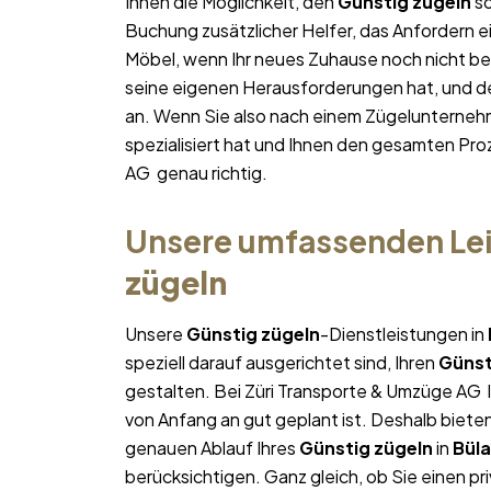
Ihnen die Möglichkeit, den
Günstig zügeln
so
Buchung zusätzlicher Helfer, das Anfordern e
Möbel, wenn Ihr neues Zuhause noch nicht bez
seine eigenen Herausforderungen hat, und des
an. Wenn Sie also nach einem Zügelunterneh
spezialisiert hat und Ihnen den gesamten Proz
AG genau richtig.
Unsere umfassenden Lei
zügeln
Unsere
Günstig zügeln
-Dienstleistungen in
speziell darauf ausgerichtet sind, Ihren
Günst
gestalten. Bei Züri Transporte & Umzüge AG l
von Anfang an gut geplant ist. Deshalb bieten
genauen Ablauf Ihres
Günstig zügeln
in
Bül
berücksichtigen. Ganz gleich, ob Sie einen pr