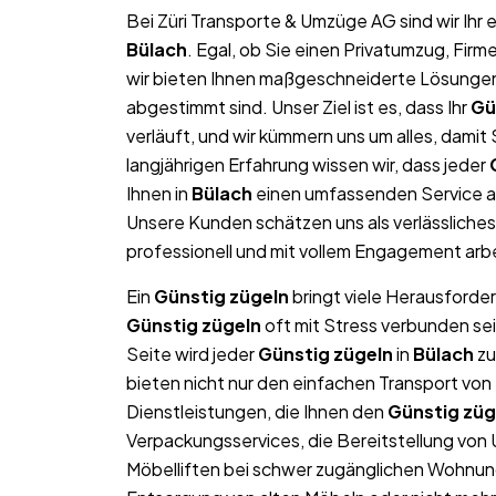
Bei Züri Transporte & Umzüge AG sind wir Ih
Bülach
. Egal, ob Sie einen Privatumzug, Fir
wir bieten Ihnen maßgeschneiderte Lösungen, 
abgestimmt sind. Unser Ziel ist es, dass Ihr
Gü
verläuft, und wir kümmern uns um alles, dami
langjährigen Erfahrung wissen wir, dass jeder
Ihnen in
Bülach
einen umfassenden Service an
Unsere Kunden schätzen uns als verlässliche
professionell und mit vollem Engagement arb
Ein
Günstig zügeln
bringt viele Herausforder
Günstig zügeln
oft mit Stress verbunden sei
Seite wird jeder
Günstig zügeln
in
Bülach
zu
bieten nicht nur den einfachen Transport v
Dienstleistungen, die Ihnen den
Günstig züg
Verpackungsservices, die Bereitstellung von
Möbelliften bei schwer zugänglichen Wohnun