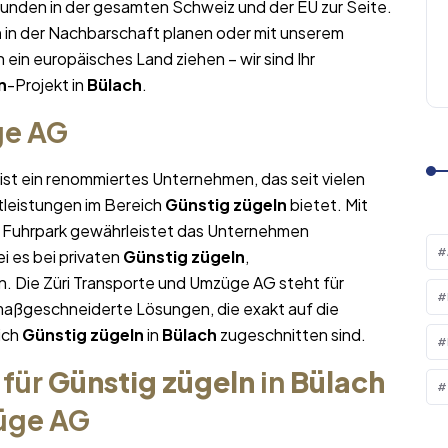
Kunden in der gesamten Schweiz und der EU zur Seite.
n
in der Nachbarschaft planen oder mit unserem
n ein europäisches Land ziehen – wir sind Ihr
n
-Projekt in
Bülach
.
ge AG
ist ein renommiertes Unternehmen, das seit vielen
tleistungen im Bereich
Günstig zügeln
bietet. Mit
Fuhrpark gewährleistet das Unternehmen
i es bei privaten
Günstig zügeln
,
. Die Züri Transporte und Umzüge AG steht für
maßgeschneiderte Lösungen, die exakt auf die
ich
Günstig zügeln
in
Bülach
zugeschnitten sind.
 für
Günstig zügeln
in
Bülach
züge AG