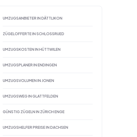
UMZUGSANBIETER IN DÄTTLIKON
ZÜGELOFFERTE IN SCHLOSSRUED
UMZUGSKOSTEN IN HÜTTWILEN
UMZUGSPLANER IN ENDINGEN
UMZUGSVOLUMEN IN JONEN
UMZUGSWEG IN GLATTFELDEN
GÜNSTIG ZÜGELN IN ZÜRICH ENGE
UMZUGSHELFER PREISE IN DACHSEN