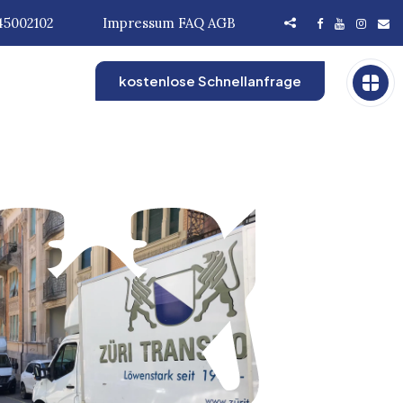
45002102
Impressum
FAQ
AGB
kostenlose Schnellanfrage