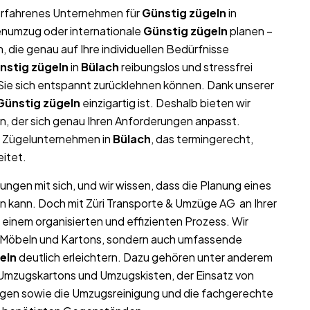
r erfahrenes Unternehmen für
Günstig zügeln
in
menumzug oder internationale
Günstig zügeln
planen –
die genau auf Ihre individuellen Bedürfnisse
nstig zügeln
in
Bülach
reibungslos und stressfrei
t Sie sich entspannt zurücklehnen können. Dank unserer
Günstig zügeln
einzigartig ist. Deshalb bieten wir
, der sich genau Ihren Anforderungen anpasst.
s Zügelunternehmen in
Bülach
, das termingerecht,
eitet.
ungen mit sich, und wir wissen, dass die Planung eines
n kann. Doch mit Züri Transporte & Umzüge AG an Ihrer
 einem organisierten und effizienten Prozess. Wir
on Möbeln und Kartons, sondern auch umfassende
eln
deutlich erleichtern. Dazu gehören unter anderem
 Umzugskartons und Umzugskisten, der Einsatz von
gen sowie die Umzugsreinigung und die fachgerechte