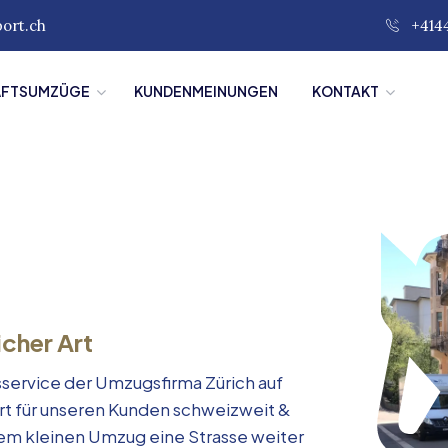
port.ch
+414
ÄFTSUMZÜGE
KUNDENMEINUNGEN
KONTAKT
icher Art
service der Umzugsfirma Zürich auf
rt für unseren Kunden schweizweit &
inem kleinen Umzug eine Strasse weiter