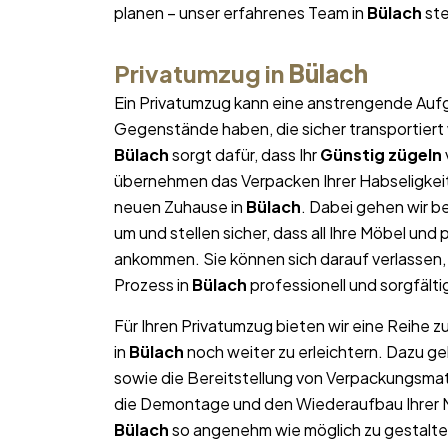
planen – unser erfahrenes Team in
Bülach
ste
Privatumzug in
Bülach
Ein Privatumzug kann eine anstrengende Aufg
Gegenstände haben, die sicher transportier
Bülach
sorgt dafür, dass Ihr
Günstig zügeln
übernehmen das Verpacken Ihrer Habseligkeite
neuen Zuhause in
Bülach
. Dabei gehen wir 
um und stellen sicher, dass all Ihre Möbel u
ankommen. Sie können sich darauf verlassen
Prozess in
Bülach
professionell und sorgfälti
Für Ihren Privatumzug bieten wir eine Reihe z
in
Bülach
noch weiter zu erleichtern. Dazu g
sowie die Bereitstellung von Verpackungsma
die Demontage und den Wiederaufbau Ihrer Mö
Bülach
so angenehm wie möglich zu gestalten