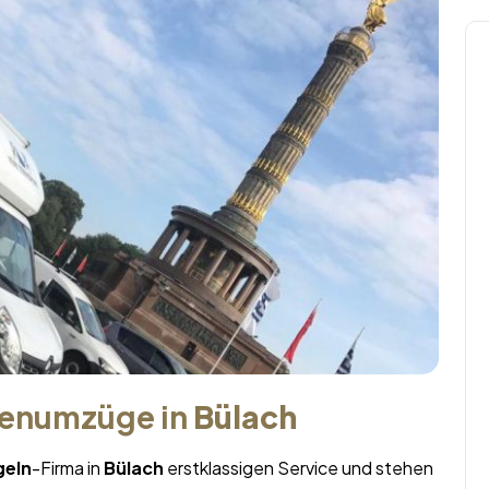
menumzüge in
Bülach
geln
-Firma in
Bülach
erstklassigen Service und stehen