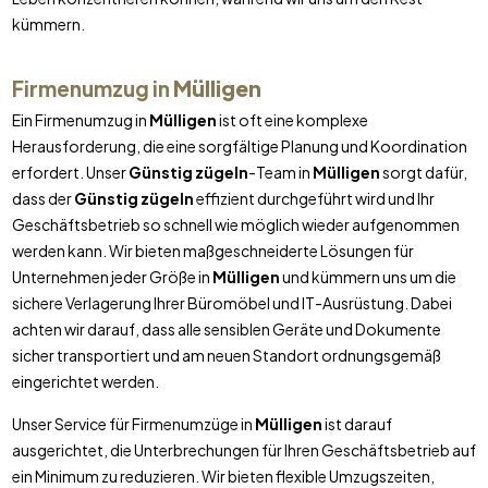
kümmern.
Firmenumzug in
Mülligen
Ein Firmenumzug in
Mülligen
ist oft eine komplexe
Herausforderung, die eine sorgfältige Planung und Koordination
erfordert. Unser
Günstig zügeln
-Team in
Mülligen
sorgt dafür,
dass der
Günstig zügeln
effizient durchgeführt wird und Ihr
Geschäftsbetrieb so schnell wie möglich wieder aufgenommen
werden kann. Wir bieten maßgeschneiderte Lösungen für
Unternehmen jeder Größe in
Mülligen
und kümmern uns um die
sichere Verlagerung Ihrer Büromöbel und IT-Ausrüstung. Dabei
achten wir darauf, dass alle sensiblen Geräte und Dokumente
sicher transportiert und am neuen Standort ordnungsgemäß
eingerichtet werden.
Unser Service für Firmenumzüge in
Mülligen
ist darauf
ausgerichtet, die Unterbrechungen für Ihren Geschäftsbetrieb auf
ein Minimum zu reduzieren. Wir bieten flexible Umzugszeiten,