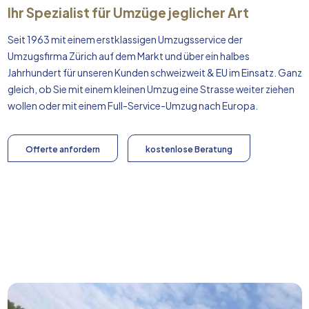
Ihr Spezialist für Umzüge jeglicher Art
Seit 1963 mit einem erstklassigen Umzugsservice der
Umzugsfirma Zürich auf dem Markt und über ein halbes
Jahrhundert für unseren Kunden schweizweit & EU im Einsatz. Ganz
gleich, ob Sie mit einem kleinen Umzug eine Strasse weiter ziehen
wollen oder mit einem Full-Service-Umzug nach
Europa
.
Offerte anfordern
kostenlose Beratung