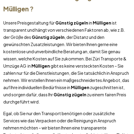
Mülligen
?
Unsere Preisgestaltung für
Günstig zügeln
in
Mülligen
ist
transparent und hängt von verschiedenen Faktoren ab, wie z.B.
der Größe des
Günstig zügeln
, der Distanz und den
gewünschten Zusatzleistungen. Wir bieten Ihnen gerne eine
kostenlose und unverbindliche Beratung an, damit Sie genau
wissen, welche Kosten auf Sie zukommen. Bei Züri Transporte &
Umzüge AG in
Mülligen
gibt es keine versteckten Kosten – Sie
zahlen nur für die Dienstleistungen, die Sie tatsächlich in Anspruch
nehmen. Wir erstellen Ihnen ein maßgeschneidertes Angebot, das
auf Ihre individuellen Bedürfnisse in
Mülligen
zugeschnitten ist,
und sorgen dafür, dass Ihr
Günstig zügeln
zu einem fairen Preis
durchgeführt wird.
Egal, ob Sie nur den Transport benötigen oder zusätzliche
Services wie das Verpacken oder die Reinigung in Anspruch
nehmen möchten – wir bieten Ihnen eine transparente