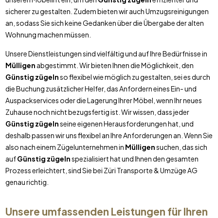
sicherer zu gestalten. Zudem bieten wir auch Umzugsreinigungen
an, sodass Sie sich keine Gedanken über die Übergabe der alten
Wohnung machen müssen.
Unsere Dienstleistungen sind vielfältig und auf Ihre Bedürfnisse in
Mülligen
abgestimmt. Wir bieten Ihnen die Möglichkeit, den
Günstig zügeln
so flexibel wie möglich zu gestalten, sei es durch
die Buchung zusätzlicher Helfer, das Anfordern eines Ein- und
Auspackservices oder die Lagerung Ihrer Möbel, wenn Ihr neues
Zuhause noch nicht bezugsfertig ist. Wir wissen, dass jeder
Günstig zügeln
seine eigenen Herausforderungen hat, und
deshalb passen wir uns flexibel an Ihre Anforderungen an. Wenn Sie
also nach einem Zügelunternehmen in
Mülligen
suchen, das sich
auf
Günstig zügeln
spezialisiert hat und Ihnen den gesamten
Prozess erleichtert, sind Sie bei Züri Transporte & Umzüge AG
genau richtig.
Unsere umfassenden Leistungen für Ihren