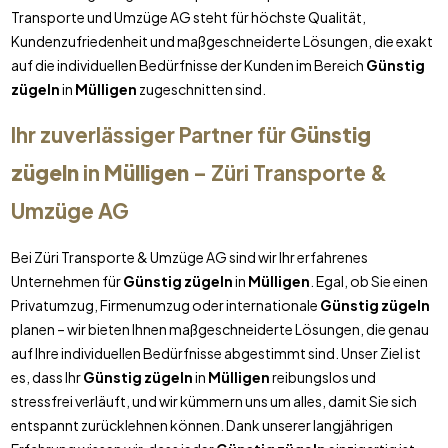
Transporte und Umzüge AG steht für höchste Qualität,
Kundenzufriedenheit und maßgeschneiderte Lösungen, die exakt
auf die individuellen Bedürfnisse der Kunden im Bereich
Günstig
zügeln
in
Mülligen
zugeschnitten sind.
Ihr zuverlässiger Partner für
Günstig
zügeln
in
Mülligen
– Züri Transporte &
Umzüge AG
Bei Züri Transporte & Umzüge AG sind wir Ihr erfahrenes
Unternehmen für
Günstig zügeln
in
Mülligen
. Egal, ob Sie einen
Privatumzug, Firmenumzug oder internationale
Günstig zügeln
planen – wir bieten Ihnen maßgeschneiderte Lösungen, die genau
auf Ihre individuellen Bedürfnisse abgestimmt sind. Unser Ziel ist
es, dass Ihr
Günstig zügeln
in
Mülligen
reibungslos und
stressfrei verläuft, und wir kümmern uns um alles, damit Sie sich
entspannt zurücklehnen können. Dank unserer langjährigen