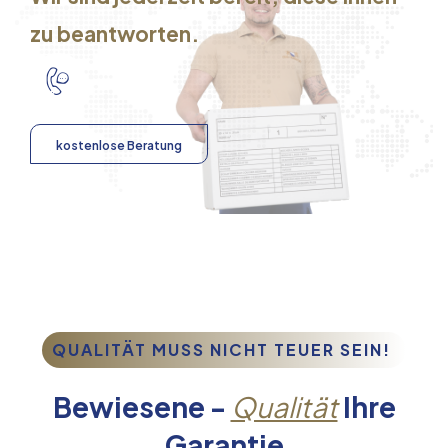
zu beantworten.
kostenlose Beratung
QUALITÄT MUSS NICHT TEUER SEIN!
Bewiesene -
Qualität
Ihre
Garantie