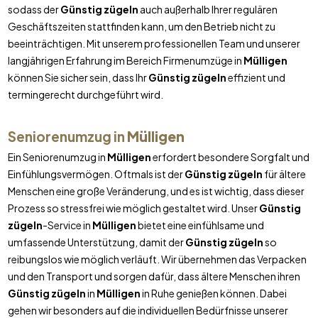
sodass der
Günstig zügeln
auch außerhalb Ihrer regulären
Geschäftszeiten stattfinden kann, um den Betrieb nicht zu
beeinträchtigen. Mit unserem professionellen Team und unserer
langjährigen Erfahrung im Bereich Firmenumzüge in
Mülligen
können Sie sicher sein, dass Ihr
Günstig zügeln
effizient und
termingerecht durchgeführt wird.
Seniorenumzug in
Mülligen
Ein Seniorenumzug in
Mülligen
erfordert besondere Sorgfalt und
Einfühlungsvermögen. Oftmals ist der
Günstig zügeln
für ältere
Menschen eine große Veränderung, und es ist wichtig, dass dieser
Prozess so stressfrei wie möglich gestaltet wird. Unser
Günstig
zügeln
-Service in
Mülligen
bietet eine einfühlsame und
umfassende Unterstützung, damit der
Günstig zügeln
so
reibungslos wie möglich verläuft. Wir übernehmen das Verpacken
und den Transport und sorgen dafür, dass ältere Menschen ihren
Günstig zügeln
in
Mülligen
in Ruhe genießen können. Dabei
gehen wir besonders auf die individuellen Bedürfnisse unserer