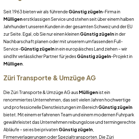
Seit 1963 bieten wir als führende
Günstig zügeln
-Firma in
Mülligen
erstklassigen Service und stehen seit über einem halben
Jahrhundert unseren Kunden in der gesamten Schweiz und der EU
zur Seite. Egal, ob Sie nur einen kleinen
Günstig zügeln
in der
Nachbarschaft planen oder mit unserem umfassenden Full-
Service-
Günstig zügeln
in ein europäisches Land ziehen – wir
sind Ihr verlässlicher Partner für jedes
Günstig zügeln
-Projekt in
Mülligen
.
Züri Transporte & Umzüge AG
Die Züri Transporte & Umzüge AG aus
Mülligen
ist ein
renommiertes Unternehmen, das seit vielen Jahren hochwertige
und professionelle Dienstleistungen im Bereich
Günstig zügeln
bietet. Mit einem erfahrenen Team und einem modernen Fuhrpark
gewährleistet das Unternehmen reibungslose und termingerechte
Abläufe – sei es bei privaten
Günstig zügeln
,
Firmenverlagerungen oder Spezialtransporten. Die Züri