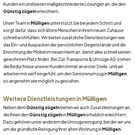
Kunden ein und bieten maßgeschneiderte Lösungen an, die den
Günstig zügeln
erleichtern.
Unser Team in
Mülligen
unterstützt Sie bei jedem Schritt und
sorgt dafür, dass sich ältere Menschen in ihrem neuen Zuhause
schnell wohlfühlen. Wir bieten zusätzliche Dienstleistungen wie
das Ein- und Auspacken der persönlichen Gegenstände und die
Einrichtung der Möbel im neuen Heim an, damit alles schnell seinen
gewohnten Platz findet. Bei Züri Transporte & Umzüge AG stehen
die Bedürfnisse unserer Kunden immer an erster Stelle, und wir
arbeiten mit viel Feingefühl, um den Seniorenumzug in
Mülligen
so angenehm wie möglich zu gestalten.
Weitere Dienstleistungen in
Mülligen
Neben dem
Günstig zügeln
bieten wir auch Zusatzleistungen an,
die Ihnen den
Günstig zügeln
in
Mülligen
erheblich erleichtern.
Dazu gehören unter anderem die Umzugsreinigung, bei der wir uns
um die gründliche Reinigung Ihrer alten Wohnung in
Mülligen