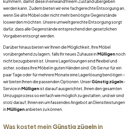
kümmern, damit diese in einwandfreiem Zustand übergeben
werden kann. Zudem bieten wir eine fachgerechte Entsorgung an,
wenn Sie alte Möbel oder nicht mehr benötigte Gegenstände
loswerden möchten. Unsere umweltgerechte Entsorgung sorgt
dafür, dass alle Gegenstände entsprechend den gesetzlichen
Vorgaben entsorgt werden.
Darüber hinaus bieten wir Ihnen die Möglichkeit, Ihre Möbel
vorübergehend zu lagern, falls Ihr neues Zuhause in
Mülligen
noch
nicht bezugsbereit ist. Unsere Lagerlösungen sind flexibel und
sicher, sodass Ihre Möbel in guten Händen sind. Ob Sie nur für ein
paar Tage oder für mehrere Monate eine Lagerlösung benötigen –
wir bieten Ihnen die passenden Optionen. Unser
Günstig zügeln
-
Service in
Mülligen
ist darauf ausgerichtet, Ihnen den gesamten
Umzugsprozess so einfach wie möglich zu gestalten, und wir sind
stolz darauf, Ihnen ein umfassendes Angebot an Dienstleistungen
in
Mülligen
anbieten zu können.
Was kostet mein
Günstig zügeln
in