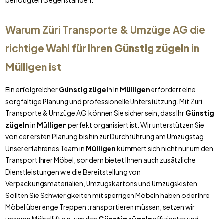
benötigten Gegenständen.
Warum Züri Transporte & Umzüge AG die
richtige Wahl für Ihren
Günstig zügeln
in
Mülligen
ist
Ein erfolgreicher
Günstig zügeln
in
Mülligen
erfordert eine
sorgfältige Planung und professionelle Unterstützung. Mit Züri
Transporte & Umzüge AG können Sie sicher sein, dass Ihr
Günstig
zügeln
in
Mülligen
perfekt organisiert ist. Wir unterstützen Sie
von der ersten Planung bis hin zur Durchführung am Umzugstag.
Unser erfahrenes Team in
Mülligen
kümmert sich nicht nur um den
Transport Ihrer Möbel, sondern bietet Ihnen auch zusätzliche
Dienstleistungen wie die Bereitstellung von
Verpackungsmaterialien, Umzugskartons und Umzugskisten.
Sollten Sie Schwierigkeiten mit sperrigen Möbeln haben oder Ihre
Möbel über enge Treppen transportieren müssen, setzen wir
unseren Möbellift ein, um den
Günstig zügeln
effizienter und