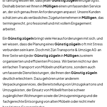
Erfahrung wissen wir, dass jeder
Günstig zügeln
einzigartig ist.
Deshalb bieten wir Ihnen in
Mülligen
einen umfassenden Service
an, der sich genau Ihren Anforderungen anpasst. Unsere Kunden
schätzen uns als verlässliches Zügelunternehmen in
Mülligen
, das
termingerecht, professionell und mit vollem Engagement
arbeitet.
Ein
Günstig zügeln
bringt viele Herausforderungen mit sich, und
wir wissen, dass die Planung eines
Günstig zügeln
oft mit Stress
verbunden sein kann. Doch mit Züri Transporte & Umzüge AG an
Ihrer Seite wird jeder
Günstig zügeln
in
Mülligen
zu einem
organisierten und effizienten Prozess. Wir bieten nicht nur den
einfachen Transport von Möbeln und Kartons, sondern auch
umfassende Dienstleistungen, die Ihnen den
Günstig zügeln
deutlich erleichtern. Dazu gehören unter anderem
Verpackungsservices, die Bereitstellung von Umzugskartons und
Umzugskisten, der Einsatz von Möbelliften bei schwer
zugänglichen Wohnungen sowie die Umzugsreinigung und die
fachgerechte Entsorgung von alten Möbeln oder nicht mehr