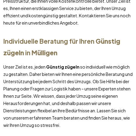
Preisstruktur, die Ihnen volle Kostenkontrolle bietet. Unser Ziel ist
es, Ihnen einen erstklassigen Service zu bieten, der Ihren Umzug
effizient und kostengünstig gestaltet. Kontaktieren Sie uns noch
heute für ein unverbindliches Angebot.
Individuelle Beratung für Ihren
Günstig
zügeln
in
Mülligen
Unser Ziel ist es, jeden
Günstig zügeln
so individuell wie möglich
zu gestalten. Daher bieten wir Ihnen eine persönliche Beratung und
Unterstützung bei jedem Schritt des Umzugs. Ob Sie Hilfe bei der
Planung oder Fragen zur Logistik haben – unsere Experten stehen
Ihnen zur Seite. Wir wissen, dass jeder Umzug seine eigenen
Herausforderungen hat, und deshalb passen wir unsere
Dienstleistungen flexibel an Ihre Bedürfnisse an. Lassen Sie sich
von unserem erfahrenen Team beraten und finden Sie heraus, wie
wir Ihren Umzug so stressfrei.