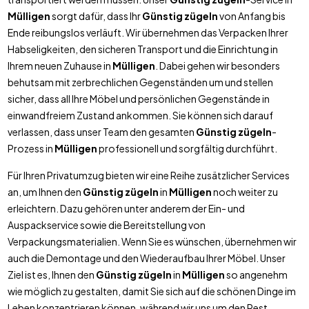
Mülligen
sorgt dafür, dass Ihr
Günstig zügeln
von Anfang bis
Ende reibungslos verläuft. Wir übernehmen das Verpacken Ihrer
Habseligkeiten, den sicheren Transport und die Einrichtung in
Ihrem neuen Zuhause in
Mülligen
. Dabei gehen wir besonders
behutsam mit zerbrechlichen Gegenständen um und stellen
sicher, dass all Ihre Möbel und persönlichen Gegenstände in
einwandfreiem Zustand ankommen. Sie können sich darauf
verlassen, dass unser Team den gesamten
Günstig zügeln
-
Prozess in
Mülligen
professionell und sorgfältig durchführt.
Für Ihren Privatumzug bieten wir eine Reihe zusätzlicher Services
an, um Ihnen den
Günstig zügeln
in
Mülligen
noch weiter zu
erleichtern. Dazu gehören unter anderem der Ein- und
Auspackservice sowie die Bereitstellung von
Verpackungsmaterialien. Wenn Sie es wünschen, übernehmen wir
auch die Demontage und den Wiederaufbau Ihrer Möbel. Unser
Ziel ist es, Ihnen den
Günstig zügeln
in
Mülligen
so angenehm
wie möglich zu gestalten, damit Sie sich auf die schönen Dinge im
Leben konzentrieren können, während wir uns um den Rest