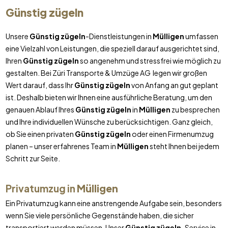
Günstig zügeln
Unsere
Günstig zügeln
-Dienstleistungen in
Mülligen
umfassen
eine Vielzahl von Leistungen, die speziell darauf ausgerichtet sind,
Ihren
Günstig zügeln
so angenehm und stressfrei wie möglich zu
gestalten. Bei Züri Transporte & Umzüge AG legen wir großen
Wert darauf, dass Ihr
Günstig zügeln
von Anfang an gut geplant
ist. Deshalb bieten wir Ihnen eine ausführliche Beratung, um den
genauen Ablauf Ihres
Günstig zügeln
in
Mülligen
zu besprechen
und Ihre individuellen Wünsche zu berücksichtigen. Ganz gleich,
ob Sie einen privaten
Günstig zügeln
oder einen Firmenumzug
planen – unser erfahrenes Team in
Mülligen
steht Ihnen bei jedem
Schritt zur Seite.
Privatumzug in
Mülligen
Ein Privatumzug kann eine anstrengende Aufgabe sein, besonders
wenn Sie viele persönliche Gegenstände haben, die sicher
transportiert werden müssen. Unser
Günstig zügeln
-Service in