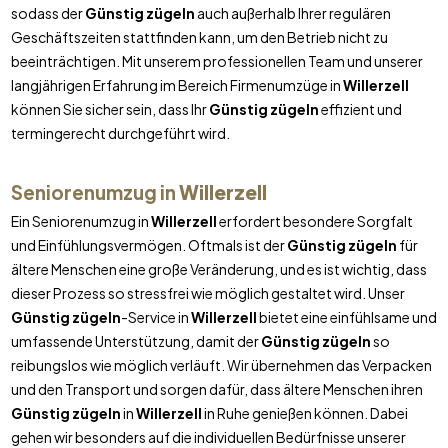
sodass der
Günstig zügeln
auch außerhalb Ihrer regulären
Geschäftszeiten stattfinden kann, um den Betrieb nicht zu
beeinträchtigen. Mit unserem professionellen Team und unserer
langjährigen Erfahrung im Bereich Firmenumzüge in
Willerzell
können Sie sicher sein, dass Ihr
Günstig zügeln
effizient und
termingerecht durchgeführt wird.
Seniorenumzug in
Willerzell
Ein Seniorenumzug in
Willerzell
erfordert besondere Sorgfalt
und Einfühlungsvermögen. Oftmals ist der
Günstig zügeln
für
ältere Menschen eine große Veränderung, und es ist wichtig, dass
dieser Prozess so stressfrei wie möglich gestaltet wird. Unser
Günstig zügeln
-Service in
Willerzell
bietet eine einfühlsame und
umfassende Unterstützung, damit der
Günstig zügeln
so
reibungslos wie möglich verläuft. Wir übernehmen das Verpacken
und den Transport und sorgen dafür, dass ältere Menschen ihren
Günstig zügeln
in
Willerzell
in Ruhe genießen können. Dabei
gehen wir besonders auf die individuellen Bedürfnisse unserer