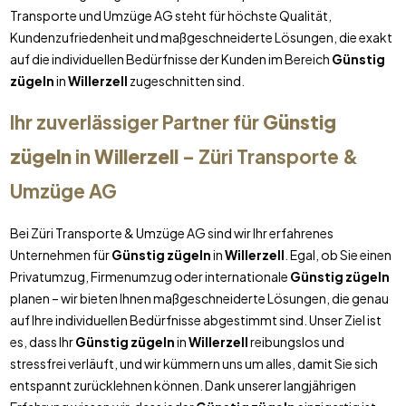
Transporte und Umzüge AG steht für höchste Qualität,
Kundenzufriedenheit und maßgeschneiderte Lösungen, die exakt
auf die individuellen Bedürfnisse der Kunden im Bereich
Günstig
zügeln
in
Willerzell
zugeschnitten sind.
Ihr zuverlässiger Partner für
Günstig
zügeln
in
Willerzell
– Züri Transporte &
Umzüge AG
Bei Züri Transporte & Umzüge AG sind wir Ihr erfahrenes
Unternehmen für
Günstig zügeln
in
Willerzell
. Egal, ob Sie einen
Privatumzug, Firmenumzug oder internationale
Günstig zügeln
planen – wir bieten Ihnen maßgeschneiderte Lösungen, die genau
auf Ihre individuellen Bedürfnisse abgestimmt sind. Unser Ziel ist
es, dass Ihr
Günstig zügeln
in
Willerzell
reibungslos und
stressfrei verläuft, und wir kümmern uns um alles, damit Sie sich
entspannt zurücklehnen können. Dank unserer langjährigen