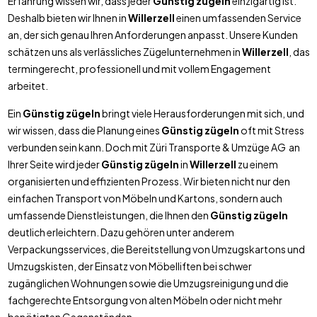
Erfahrung wissen wir, dass jeder
Günstig zügeln
einzigartig ist.
Deshalb bieten wir Ihnen in
Willerzell
einen umfassenden Service
an, der sich genau Ihren Anforderungen anpasst. Unsere Kunden
schätzen uns als verlässliches Zügelunternehmen in
Willerzell
, das
termingerecht, professionell und mit vollem Engagement
arbeitet.
Ein
Günstig zügeln
bringt viele Herausforderungen mit sich, und
wir wissen, dass die Planung eines
Günstig zügeln
oft mit Stress
verbunden sein kann. Doch mit Züri Transporte & Umzüge AG an
Ihrer Seite wird jeder
Günstig zügeln
in
Willerzell
zu einem
organisierten und effizienten Prozess. Wir bieten nicht nur den
einfachen Transport von Möbeln und Kartons, sondern auch
umfassende Dienstleistungen, die Ihnen den
Günstig zügeln
deutlich erleichtern. Dazu gehören unter anderem
Verpackungsservices, die Bereitstellung von Umzugskartons und
Umzugskisten, der Einsatz von Möbelliften bei schwer
zugänglichen Wohnungen sowie die Umzugsreinigung und die
fachgerechte Entsorgung von alten Möbeln oder nicht mehr