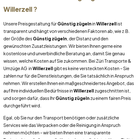
Willerzell
?
Unsere Preisgestaltung für
Günstig zügeln
in
Willerzell
ist
transparent und hängt von verschiedenen Faktoren ab, wie z.B.
der Größe des
Günstig zügeln
, der Distanz und den
gewünschten Zusatzleistungen. Wir bieten Ihnen gerne eine
kostenlose und unverbindliche Beratung an, damit Sie genau
wissen, welche Kosten auf Sie zukommen. Bei Züri Transporte &
Umzüge AG in
Willerzell
gibt es keine versteckten Kosten – Sie
zahlen nur für die Dienstleistungen, die Sie tatsächlich in Anspruch
nehmen. Wir erstellen Ihnen ein maßgeschneidertes Angebot, das
auf Ihre individuellen Bedürfnisse in
Willerzell
zugeschnitten ist,
und sorgen dafür, dass Ihr
Günstig zügeln
zu einem fairen Preis
durchgeführt wird.
Egal, ob Sie nur den Transport benötigen oder zusätzliche
Services wie das Verpacken oder die Reinigung in Anspruch
nehmen möchten – wir bieten Ihnen eine transparente