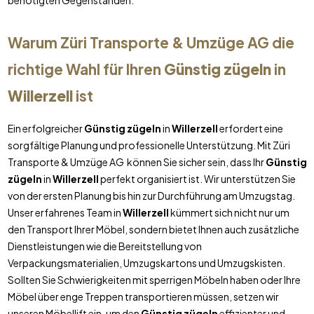
benötigten Gegenständen.
Warum Züri Transporte & Umzüge AG die
richtige Wahl für Ihren
Günstig zügeln
in
Willerzell
ist
Ein erfolgreicher
Günstig zügeln
in
Willerzell
erfordert eine
sorgfältige Planung und professionelle Unterstützung. Mit Züri
Transporte & Umzüge AG können Sie sicher sein, dass Ihr
Günstig
zügeln
in
Willerzell
perfekt organisiert ist. Wir unterstützen Sie
von der ersten Planung bis hin zur Durchführung am Umzugstag.
Unser erfahrenes Team in
Willerzell
kümmert sich nicht nur um
den Transport Ihrer Möbel, sondern bietet Ihnen auch zusätzliche
Dienstleistungen wie die Bereitstellung von
Verpackungsmaterialien, Umzugskartons und Umzugskisten.
Sollten Sie Schwierigkeiten mit sperrigen Möbeln haben oder Ihre
Möbel über enge Treppen transportieren müssen, setzen wir
unseren Möbellift ein, um den
Günstig zügeln
effizienter und