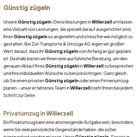
Günstig zügeln
Unsere
Günstig zügeln
-Dienstleistungen in
Willerzell
umfassen
eine Vielzahl von Leistungen, die speziell darauf ausgerichtet sind,
Ihren
Günstig zügeln
so angenehm und stressfrei wie möglich zu
gestalten. Bei Züri Transporte & Umzüge AG legen wir großen
Wert darauf, dass Ihr
Günstig zügeln
von Anfang an gut geplant
ist. Deshalb bieten wir Ihnen eine ausführliche Beratung, um den
genauen Ablauf Ihres
Günstig zügeln
in
Willerzell
zu besprechen
und Ihre individuellen Wünsche zu berücksichtigen. Ganz gleich,
ob Sie einen privaten
Günstig zügeln
oder einen Firmenumzug
planen – unser erfahrenes Team in
Willerzell
steht Ihnen bei jedem
Schritt zur Seite.
Privatumzug in
Willerzell
Ein Privatumzug kann eine anstrengende Aufgabe sein, besonders
wenn Sie viele persönliche Gegenstände haben, die sicher
transportiert werden müssen. Unser
Günstig zügeln
-Service in