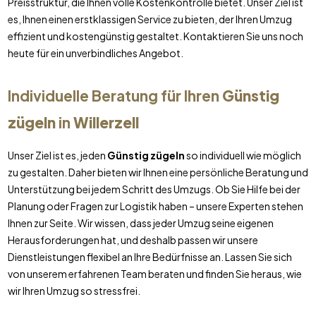
Preisstruktur, die Ihnen volle Kostenkontrolle bietet. Unser Ziel ist
es, Ihnen einen erstklassigen Service zu bieten, der Ihren Umzug
effizient und kostengünstig gestaltet. Kontaktieren Sie uns noch
heute für ein unverbindliches Angebot.
Individuelle Beratung für Ihren
Günstig
zügeln
in
Willerzell
Unser Ziel ist es, jeden
Günstig zügeln
so individuell wie möglich
zu gestalten. Daher bieten wir Ihnen eine persönliche Beratung und
Unterstützung bei jedem Schritt des Umzugs. Ob Sie Hilfe bei der
Planung oder Fragen zur Logistik haben – unsere Experten stehen
Ihnen zur Seite. Wir wissen, dass jeder Umzug seine eigenen
Herausforderungen hat, und deshalb passen wir unsere
Dienstleistungen flexibel an Ihre Bedürfnisse an. Lassen Sie sich
von unserem erfahrenen Team beraten und finden Sie heraus, wie
wir Ihren Umzug so stressfrei.