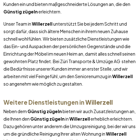
Kunden ein und bieten maßgeschneiderte Lösungen an, die den
Günstig zügeln
erleichtern.
Unser Team in
Willerzell
unterstützt Sie bei jedem Schritt und
sorgt dafür, dass sich ältere Menschen in ihrem neuen Zuhause
schnell wohlfühlen. Wir bieten zusätzliche Dienstleistungen wie
das Ein- und Auspacken der persönlichen Gegenstände und die
Einrichtung der Möbel im neuen Heim an, damit alles schnell seinen
gewohnten Platz findet. Bei Züri Transporte & Umzüge AG stehen
die Bedürfnisse unserer Kunden immer an erster Stelle, und wir
arbeiten mit viel Feingefühl, um den Seniorenumzug in
Willerzell
so angenehm wie möglich zu gestalten.
Weitere Dienstleistungen in
Willerzell
Neben dem
Günstig zügeln
bieten wir auch Zusatzleistungen an,
die Ihnen den
Günstig zügeln
in
Willerzell
erheblich erleichtern.
Dazu gehören unter anderem die Umzugsreinigung, bei der wir uns
um die gründliche Reinigung Ihrer alten Wohnung in
Willerzell