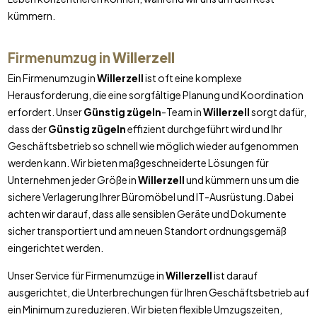
kümmern.
Firmenumzug in
Willerzell
Ein Firmenumzug in
Willerzell
ist oft eine komplexe
Herausforderung, die eine sorgfältige Planung und Koordination
erfordert. Unser
Günstig zügeln
-Team in
Willerzell
sorgt dafür,
dass der
Günstig zügeln
effizient durchgeführt wird und Ihr
Geschäftsbetrieb so schnell wie möglich wieder aufgenommen
werden kann. Wir bieten maßgeschneiderte Lösungen für
Unternehmen jeder Größe in
Willerzell
und kümmern uns um die
sichere Verlagerung Ihrer Büromöbel und IT-Ausrüstung. Dabei
achten wir darauf, dass alle sensiblen Geräte und Dokumente
sicher transportiert und am neuen Standort ordnungsgemäß
eingerichtet werden.
Unser Service für Firmenumzüge in
Willerzell
ist darauf
ausgerichtet, die Unterbrechungen für Ihren Geschäftsbetrieb auf
ein Minimum zu reduzieren. Wir bieten flexible Umzugszeiten,