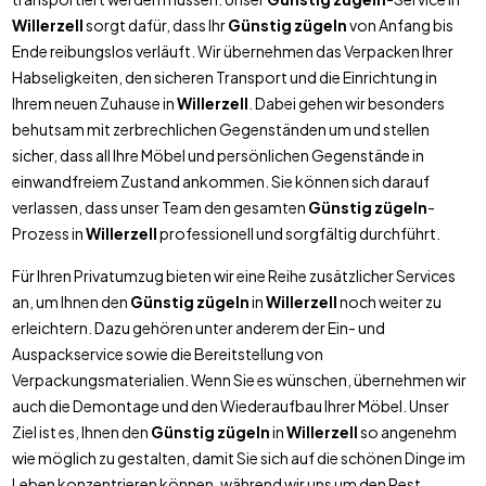
Willerzell
sorgt dafür, dass Ihr
Günstig zügeln
von Anfang bis
Ende reibungslos verläuft. Wir übernehmen das Verpacken Ihrer
Habseligkeiten, den sicheren Transport und die Einrichtung in
Ihrem neuen Zuhause in
Willerzell
. Dabei gehen wir besonders
behutsam mit zerbrechlichen Gegenständen um und stellen
sicher, dass all Ihre Möbel und persönlichen Gegenstände in
einwandfreiem Zustand ankommen. Sie können sich darauf
verlassen, dass unser Team den gesamten
Günstig zügeln
-
Prozess in
Willerzell
professionell und sorgfältig durchführt.
Für Ihren Privatumzug bieten wir eine Reihe zusätzlicher Services
an, um Ihnen den
Günstig zügeln
in
Willerzell
noch weiter zu
erleichtern. Dazu gehören unter anderem der Ein- und
Auspackservice sowie die Bereitstellung von
Verpackungsmaterialien. Wenn Sie es wünschen, übernehmen wir
auch die Demontage und den Wiederaufbau Ihrer Möbel. Unser
Ziel ist es, Ihnen den
Günstig zügeln
in
Willerzell
so angenehm
wie möglich zu gestalten, damit Sie sich auf die schönen Dinge im
Leben konzentrieren können, während wir uns um den Rest