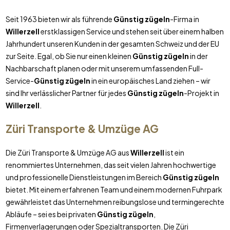
Seit 1963 bieten wir als führende
Günstig zügeln
-Firma in
Willerzell
erstklassigen Service und stehen seit über einem halben
Jahrhundert unseren Kunden in der gesamten Schweiz und der EU
zur Seite. Egal, ob Sie nur einen kleinen
Günstig zügeln
in der
Nachbarschaft planen oder mit unserem umfassenden Full-
Service-
Günstig zügeln
in ein europäisches Land ziehen – wir
sind Ihr verlässlicher Partner für jedes
Günstig zügeln
-Projekt in
Willerzell
.
Züri Transporte & Umzüge AG
Die Züri Transporte & Umzüge AG aus
Willerzell
ist ein
renommiertes Unternehmen, das seit vielen Jahren hochwertige
und professionelle Dienstleistungen im Bereich
Günstig zügeln
bietet. Mit einem erfahrenen Team und einem modernen Fuhrpark
gewährleistet das Unternehmen reibungslose und termingerechte
Abläufe – sei es bei privaten
Günstig zügeln
,
Firmenverlagerungen oder Spezialtransporten. Die Züri