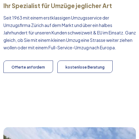
Ihr Spezialist für Umzüge jeglicher Art
Seit 1963 mit einem erstklassigen Umzugsservice der
Umzugsfirma Zürich auf dem Markt und über ein halbes
Jahrhundert für unseren Kunden schweizweit & EU im Einsatz. Ganz
gleich, ob Sie mit einem kleinen Umzug eine Strasse weiter ziehen
wollen oder mit einem Full-Service-Umzug nach
Europa
.
Offerte anfordern
kostenlose Beratung