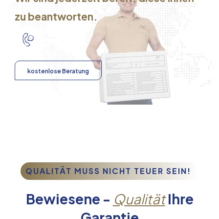
zu beantworten.
kostenlose Beratung
QUALITÄT MUSS NICHT TEUER SEIN!
Bewiesene -
Qualität
Ihre
Garantie