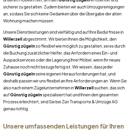
sicherer zu gestalten. Zudem bieten wir auch Umzugsreinigungen
an, sodass Sie sich keine Gedanken über die Übergabe der alten
Wohnung machen müssen.
Unsere Dienstleistungen sind vielfältig und auf Ihre Bedürfnisse in
Willerzell
abgestimmt. Wir bieten Ihnen die Möglichkeit, den
Günstig zügeln
so flexibel wie möglich zu gestalten, sei es durch
die Buchung zusätzlicher Helfer, das Anfordern eines Ein- und
Auspackservices oder die Lagerung Ihrer Möbel, wenn Ihr neues
Zuhause noch nicht bezugsfertig ist. Wir wissen, dass jeder
Günstig zügeln
seine eigenen Herausforderungen hat, und
deshalb passen wir uns flexibel an Ihre Anforderungen an. Wenn Sie
also nach einem Zügelunternehmen in
Willerzell
suchen, das sich
auf
Günstig zügeln
spezialisiert hat und Ihnen den gesamten
Prozess erleichtert, sind Sie bei Züri Transporte & Umzüge AG
genau richtig.
Unsere umfassenden Leistungen für Ihren