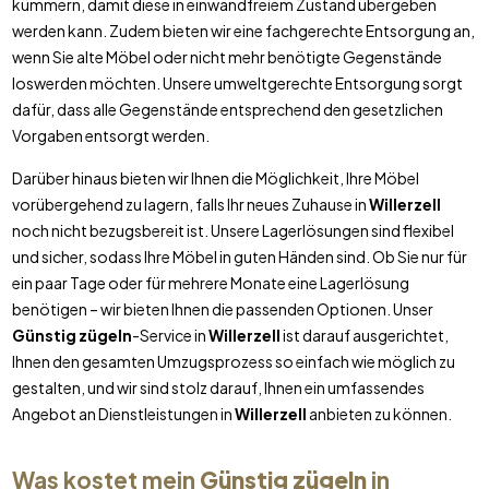
kümmern, damit diese in einwandfreiem Zustand übergeben
werden kann. Zudem bieten wir eine fachgerechte Entsorgung an,
wenn Sie alte Möbel oder nicht mehr benötigte Gegenstände
loswerden möchten. Unsere umweltgerechte Entsorgung sorgt
dafür, dass alle Gegenstände entsprechend den gesetzlichen
Vorgaben entsorgt werden.
Darüber hinaus bieten wir Ihnen die Möglichkeit, Ihre Möbel
vorübergehend zu lagern, falls Ihr neues Zuhause in
Willerzell
noch nicht bezugsbereit ist. Unsere Lagerlösungen sind flexibel
und sicher, sodass Ihre Möbel in guten Händen sind. Ob Sie nur für
ein paar Tage oder für mehrere Monate eine Lagerlösung
benötigen – wir bieten Ihnen die passenden Optionen. Unser
Günstig zügeln
-Service in
Willerzell
ist darauf ausgerichtet,
Ihnen den gesamten Umzugsprozess so einfach wie möglich zu
gestalten, und wir sind stolz darauf, Ihnen ein umfassendes
Angebot an Dienstleistungen in
Willerzell
anbieten zu können.
Was kostet mein
Günstig zügeln
in