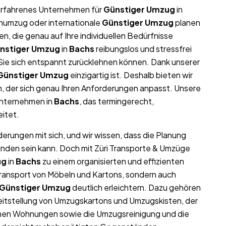
r erfahrenes Unternehmen für
Günstiger Umzug
in
menumzug oder internationale
Günstiger Umzug
planen
, die genau auf Ihre individuellen Bedürfnisse
nstiger Umzug
in
Bachs
reibungslos und stressfrei
t Sie sich entspannt zurücklehnen können. Dank unserer
Günstiger Umzug
einzigartig ist. Deshalb bieten wir
, der sich genau Ihren Anforderungen anpasst. Unsere
unternehmen in
Bachs
, das termingerecht,
eitet.
derungen mit sich, und wir wissen, dass die Planung
unden sein kann. Doch mit Züri Transporte & Umzüge
ug
in
Bachs
zu einem organisierten und effizienten
Transport von Möbeln und Kartons, sondern auch
Günstiger Umzug
deutlich erleichtern. Dazu gehören
eitstellung von Umzugskartons und Umzugskisten, der
ichen Wohnungen sowie die Umzugsreinigung und die