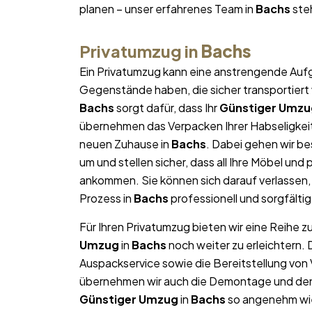
planen – unser erfahrenes Team in
Bachs
steh
Privatumzug in
Bachs
Ein Privatumzug kann eine anstrengende Aufg
Gegenstände haben, die sicher transportier
Bachs
sorgt dafür, dass Ihr
Günstiger Umzu
übernehmen das Verpacken Ihrer Habseligkeite
neuen Zuhause in
Bachs
. Dabei gehen wir b
um und stellen sicher, dass all Ihre Möbel u
ankommen. Sie können sich darauf verlassen
Prozess in
Bachs
professionell und sorgfältig
Für Ihren Privatumzug bieten wir eine Reihe z
Umzug
in
Bachs
noch weiter zu erleichtern.
Auspackservice sowie die Bereitstellung von
übernehmen wir auch die Demontage und den W
Günstiger Umzug
in
Bachs
so angenehm wie 