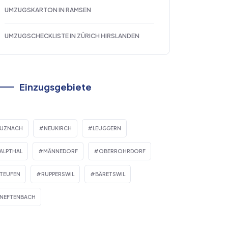
UMZUGSKARTON IN RAMSEN
UMZUGSCHECKLISTE IN ZÜRICH HIRSLANDEN
Einzugsgebiete
UZNACH
NEUKIRCH
LEUGGERN
ALPTHAL
MÄNNEDORF
OBERROHRDORF
TEUFEN
RUPPERSWIL
BÄRETSWIL
NEFTENBACH