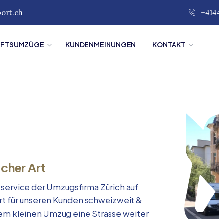
port.ch
+414
ÄFTSUMZÜGE
KUNDENMEINUNGEN
KONTAKT
icher Art
service der Umzugsfirma Zürich auf
rt für unseren Kunden schweizweit &
inem kleinen Umzug eine Strasse weiter