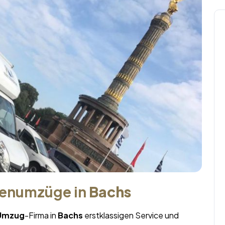
menumzüge in
Bachs
 Umzug
-Firma in
Bachs
erstklassigen Service und