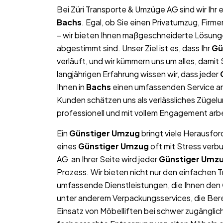
Bei Züri Transporte & Umzüge AG sind wir Ih
Bachs
. Egal, ob Sie einen Privatumzug, Fir
– wir bieten Ihnen maßgeschneiderte Lösungen
abgestimmt sind. Unser Ziel ist es, dass Ihr
Gü
verläuft, und wir kümmern uns um alles, dami
langjährigen Erfahrung wissen wir, dass jeder
Ihnen in
Bachs
einen umfassenden Service an
Kunden schätzen uns als verlässliches Zügel
professionell und mit vollem Engagement arb
Ein
Günstiger Umzug
bringt viele Herausfor
eines
Günstiger Umzug
oft mit Stress verb
AG an Ihrer Seite wird jeder
Günstiger Umz
Prozess. Wir bieten nicht nur den einfachen 
umfassende Dienstleistungen, die Ihnen den
unter anderem Verpackungsservices, die Ber
Einsatz von Möbelliften bei schwer zugängl