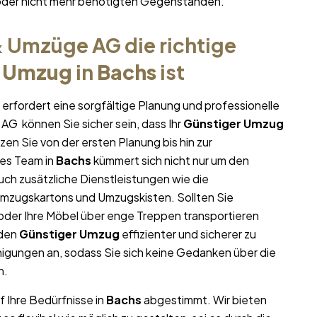
oder nicht mehr benötigten Gegenständen.
 Umzüge AG die richtige
r Umzug
in
Bachs
ist
erfordert eine sorgfältige Planung und professionelle
AG können Sie sicher sein, dass Ihr
Günstiger Umzug
tzen Sie von der ersten Planung bis hin zur
es Team in
Bachs
kümmert sich nicht nur um den
uch zusätzliche Dienstleistungen wie die
Umzugskartons und Umzugskisten. Sollten Sie
oder Ihre Möbel über enge Treppen transportieren
 den
Günstiger Umzug
effizienter und sicherer zu
igungen an, sodass Sie sich keine Gedanken über die
n.
f Ihre Bedürfnisse in
Bachs
abgestimmt. Wir bieten