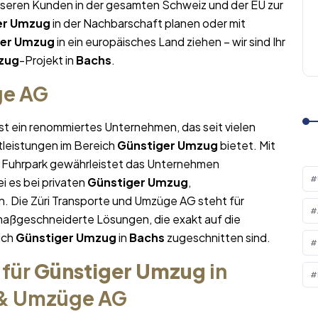
nseren Kunden in der gesamten Schweiz und der EU zur
er Umzug
in der Nachbarschaft planen oder mit
ger Umzug
in ein europäisches Land ziehen – wir sind Ihr
zug
-Projekt in
Bachs
.
ge AG
st ein renommiertes Unternehmen, das seit vielen
tleistungen im Bereich
Günstiger Umzug
bietet. Mit
Fuhrpark gewährleistet das Unternehmen
i es bei privaten
Günstiger Umzug
,
. Die Züri Transporte und Umzüge AG steht für
maßgeschneiderte Lösungen, die exakt auf die
ich
Günstiger Umzug
in
Bachs
zugeschnitten sind.
 für
Günstiger Umzug
in
e & Umzüge AG