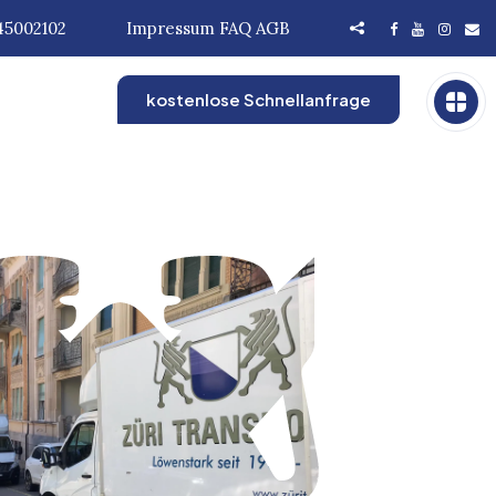
45002102
Impressum
FAQ
AGB
kostenlose Schnellanfrage