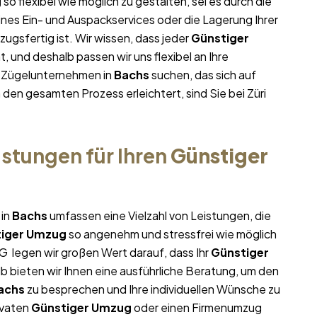
g
so flexibel wie möglich zu gestalten, sei es durch die
ines Ein- und Auspackservices oder die Lagerung Ihrer
ugsfertig ist. Wir wissen, dass jeder
Günstiger
 und deshalb passen wir uns flexibel an Ihre
m Zügelunternehmen in
Bachs
suchen, das sich auf
n den gesamten Prozess erleichtert, sind Sie bei Züri
stungen für Ihren
Günstiger
 in
Bachs
umfassen eine Vielzahl von Leistungen, die
iger Umzug
so angenehm und stressfrei wie möglich
G legen wir großen Wert darauf, dass Ihr
Günstiger
b bieten wir Ihnen eine ausführliche Beratung, um den
achs
zu besprechen und Ihre individuellen Wünsche zu
ivaten
Günstiger Umzug
oder einen Firmenumzug