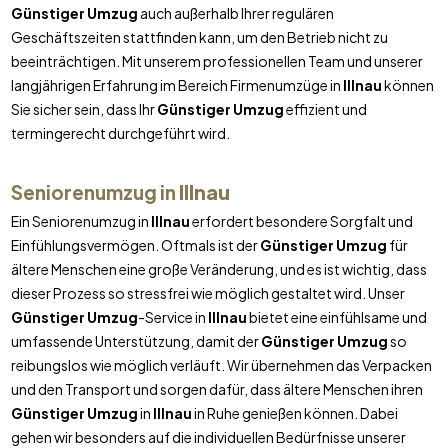
Günstiger Umzug
auch außerhalb Ihrer regulären
Geschäftszeiten stattfinden kann, um den Betrieb nicht zu
beeinträchtigen. Mit unserem professionellen Team und unserer
langjährigen Erfahrung im Bereich Firmenumzüge in
Illnau
können
Sie sicher sein, dass Ihr
Günstiger Umzug
effizient und
termingerecht durchgeführt wird.
Seniorenumzug in
Illnau
Ein Seniorenumzug in
Illnau
erfordert besondere Sorgfalt und
Einfühlungsvermögen. Oftmals ist der
Günstiger Umzug
für
ältere Menschen eine große Veränderung, und es ist wichtig, dass
dieser Prozess so stressfrei wie möglich gestaltet wird. Unser
Günstiger Umzug
-Service in
Illnau
bietet eine einfühlsame und
umfassende Unterstützung, damit der
Günstiger Umzug
so
reibungslos wie möglich verläuft. Wir übernehmen das Verpacken
und den Transport und sorgen dafür, dass ältere Menschen ihren
Günstiger Umzug
in
Illnau
in Ruhe genießen können. Dabei
gehen wir besonders auf die individuellen Bedürfnisse unserer