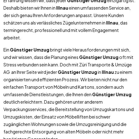
Erfahrung wissen wir, dass jeder
Günstiger Umzug
einzigartig ist.
Deshalb bieten wir Ihnen in
Illnau
einen umfassenden Service an,
der sich genau Ihren Anforderungen anpasst. Unsere Kunden
schätzen uns als verlässliches Zügelunternehmen in
Illnau
, das
termingerecht, professionell und mit vollem Engagement
arbeitet.
Ein
Günstiger Umzug
bringt viele Herausforderungen mit sich,
und wir wissen, dass die Planung eines
Günstiger Umzug
oft mit
Stress verbunden sein kann. Doch mit Züri Transporte & Umzüge
AG an Ihrer Seite wird jeder
Günstiger Umzug
in
Illnau
zu einem
organisierten und effizienten Prozess. Wir bieten nicht nur den
einfachen Transport von Möbeln und Kartons, sondern auch
umfassende Dienstleistungen, die Ihnen den
Günstiger Umzug
deutlich erleichtern. Dazu gehören unter anderem
Verpackungsservices, die Bereitstellung von Umzugskartons und
Umzugskisten, der Einsatz von Möbelliften bei schwer
zugänglichen Wohnungen sowie die Umzugsreinigung und die
fachgerechte Entsorgung von alten Möbeln oder nicht mehr