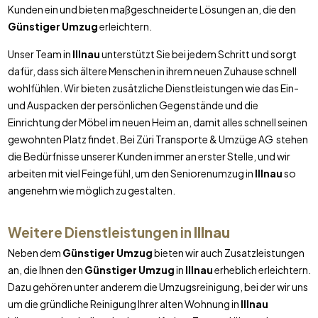
Kunden ein und bieten maßgeschneiderte Lösungen an, die den
Günstiger Umzug
erleichtern.
Unser Team in
Illnau
unterstützt Sie bei jedem Schritt und sorgt
dafür, dass sich ältere Menschen in ihrem neuen Zuhause schnell
wohlfühlen. Wir bieten zusätzliche Dienstleistungen wie das Ein-
und Auspacken der persönlichen Gegenstände und die
Einrichtung der Möbel im neuen Heim an, damit alles schnell seinen
gewohnten Platz findet. Bei Züri Transporte & Umzüge AG stehen
die Bedürfnisse unserer Kunden immer an erster Stelle, und wir
arbeiten mit viel Feingefühl, um den Seniorenumzug in
Illnau
so
angenehm wie möglich zu gestalten.
Weitere Dienstleistungen in
Illnau
Neben dem
Günstiger Umzug
bieten wir auch Zusatzleistungen
an, die Ihnen den
Günstiger Umzug
in
Illnau
erheblich erleichtern.
Dazu gehören unter anderem die Umzugsreinigung, bei der wir uns
um die gründliche Reinigung Ihrer alten Wohnung in
Illnau