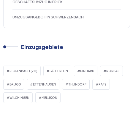
GESCHÄFTSUMZUG IN FRICK
UMZUGSANGEBOT IN SCHWERZENBACH
Einzugsgebiete
RICKENBACH (ZH)
BÖTTSTEIN
DINHARD
RORBAS
BRUGG
ETTENHAUSEN
THUNDORF
RAFZ
WILCHINGEN
MELLIKON