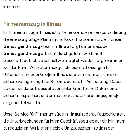
kümmern.
Firmenumzug in
Illnau
Ein Firmenumzug in
Illnau
ist oft eine komplexe Herausforderung,
die eine sorgfältige Planung und Koordination erfordert. Unser
Günstiger Umzug
-Team in
Illnau
sorgt dafür, dass der
Günstiger Umzug
effizient durchgeführt wird und Ihr
Geschäftsbetrieb so schnell wie möglich wieder aufgenommen
werden kann. Wir bieten maßgeschneiderte Lösungen für
Unternehmen jeder Größe in
Illnau
und kümmern uns um die
sichere Verlagerung Ihrer Büromöbel und IT-Ausrüstung. Dabei
achten wir darauf, dass alle sensiblen Geräte und Dokumente
sicher transportiert und am neuen Standort ordnungsgemäß
eingerichtet werden.
Unser Service für Firmenumzüge in
Illnau
ist darauf ausgerichtet,
die Unterbrechungen für Ihren Geschäftsbetrieb auf ein Minimum
zu reduzieren. Wir bieten flexible Umzugszeiten, sodass der