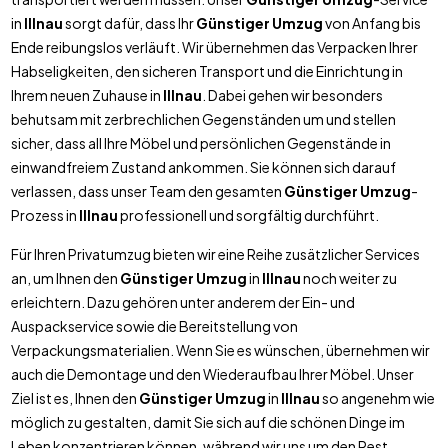
in
Illnau
sorgt dafür, dass Ihr
Günstiger Umzug
von Anfang bis
Ende reibungslos verläuft. Wir übernehmen das Verpacken Ihrer
Habseligkeiten, den sicheren Transport und die Einrichtung in
Ihrem neuen Zuhause in
Illnau
. Dabei gehen wir besonders
behutsam mit zerbrechlichen Gegenständen um und stellen
sicher, dass all Ihre Möbel und persönlichen Gegenstände in
einwandfreiem Zustand ankommen. Sie können sich darauf
verlassen, dass unser Team den gesamten
Günstiger Umzug
-
Prozess in
Illnau
professionell und sorgfältig durchführt.
Für Ihren Privatumzug bieten wir eine Reihe zusätzlicher Services
an, um Ihnen den
Günstiger Umzug
in
Illnau
noch weiter zu
erleichtern. Dazu gehören unter anderem der Ein- und
Auspackservice sowie die Bereitstellung von
Verpackungsmaterialien. Wenn Sie es wünschen, übernehmen wir
auch die Demontage und den Wiederaufbau Ihrer Möbel. Unser
Ziel ist es, Ihnen den
Günstiger Umzug
in
Illnau
so angenehm wie
möglich zu gestalten, damit Sie sich auf die schönen Dinge im
Leben konzentrieren können, während wir uns um den Rest