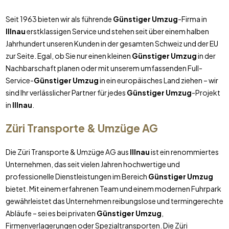
Seit 1963 bieten wir als führende
Günstiger Umzug
-Firma in
Illnau
erstklassigen Service und stehen seit über einem halben
Jahrhundert unseren Kunden in der gesamten Schweiz und der EU
zur Seite. Egal, ob Sie nur einen kleinen
Günstiger Umzug
in der
Nachbarschaft planen oder mit unserem umfassenden Full-
Service-
Günstiger Umzug
in ein europäisches Land ziehen – wir
sind Ihr verlässlicher Partner für jedes
Günstiger Umzug
-Projekt
in
Illnau
.
Züri Transporte & Umzüge AG
Die Züri Transporte & Umzüge AG aus
Illnau
ist ein renommiertes
Unternehmen, das seit vielen Jahren hochwertige und
professionelle Dienstleistungen im Bereich
Günstiger Umzug
bietet. Mit einem erfahrenen Team und einem modernen Fuhrpark
gewährleistet das Unternehmen reibungslose und termingerechte
Abläufe – sei es bei privaten
Günstiger Umzug
,
Firmenverlagerungen oder Spezialtransporten. Die Züri