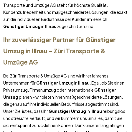
Transporte und Umzüge AG steht für höchste Qualität,
Kundenzufriedenheit und maßgeschneiderte Lösungen, die exakt
auf die individuellen Bedürfnisse der Kunden im Bereich
Günstiger Umzug
in
Illnau
zugeschnitten sind.
Ihr zuverlässiger Partner für
Günstiger
Umzug
in
Illnau
– Züri Transporte &
Umzüge AG
Bei Züri Transporte & Umzüge AG sind wir Ihr erfahrenes
Unternehmen für
Günstiger Umzug
in
Illnau
. Egal, ob Sie einen
Privatumzug, Firmenumzug oder internationale
Günstiger
Umzug
planen – wir bieten Ihnen maßgeschneiderte Lösungen,
die genau auf Ihre individuellen Bedürfnisse abgestimmt sind.
Unser Ziel ist es, dass Ihr
Günstiger Umzug
in
Illnau
reibungslos
und stressfrei verläuft, und wir kümmern uns um alles, damit Sie
sich entspannt zurücklehnen können. Dank unserer langjährigen