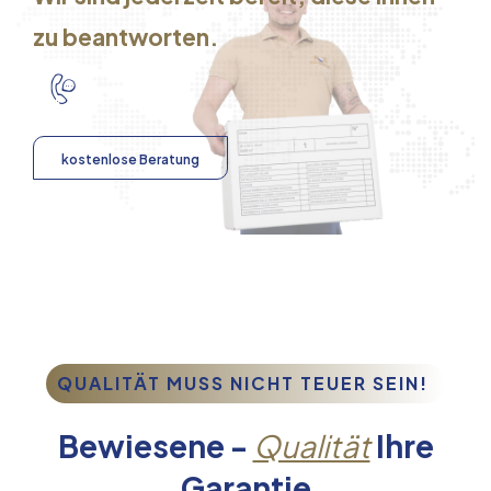
zu beantworten.
kostenlose Beratung
QUALITÄT MUSS NICHT TEUER SEIN!
Bewiesene -
Qualität
Ihre
Garantie