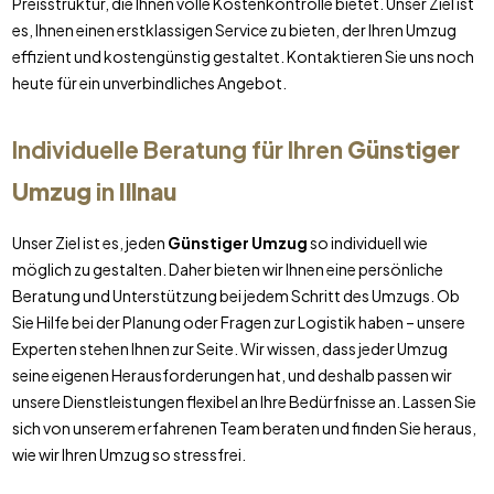
Preisstruktur, die Ihnen volle Kostenkontrolle bietet. Unser Ziel ist
es, Ihnen einen erstklassigen Service zu bieten, der Ihren Umzug
effizient und kostengünstig gestaltet. Kontaktieren Sie uns noch
heute für ein unverbindliches Angebot.
Individuelle Beratung für Ihren
Günstiger
Umzug
in
Illnau
Unser Ziel ist es, jeden
Günstiger Umzug
so individuell wie
möglich zu gestalten. Daher bieten wir Ihnen eine persönliche
Beratung und Unterstützung bei jedem Schritt des Umzugs. Ob
Sie Hilfe bei der Planung oder Fragen zur Logistik haben – unsere
Experten stehen Ihnen zur Seite. Wir wissen, dass jeder Umzug
seine eigenen Herausforderungen hat, und deshalb passen wir
unsere Dienstleistungen flexibel an Ihre Bedürfnisse an. Lassen Sie
sich von unserem erfahrenen Team beraten und finden Sie heraus,
wie wir Ihren Umzug so stressfrei.