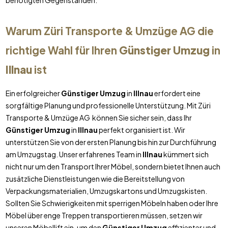
benötigten Gegenständen.
Warum Züri Transporte & Umzüge AG die
richtige Wahl für Ihren
Günstiger Umzug
in
Illnau
ist
Ein erfolgreicher
Günstiger Umzug
in
Illnau
erfordert eine
sorgfältige Planung und professionelle Unterstützung. Mit Züri
Transporte & Umzüge AG können Sie sicher sein, dass Ihr
Günstiger Umzug
in
Illnau
perfekt organisiert ist. Wir
unterstützen Sie von der ersten Planung bis hin zur Durchführung
am Umzugstag. Unser erfahrenes Team in
Illnau
kümmert sich
nicht nur um den Transport Ihrer Möbel, sondern bietet Ihnen auch
zusätzliche Dienstleistungen wie die Bereitstellung von
Verpackungsmaterialien, Umzugskartons und Umzugskisten.
Sollten Sie Schwierigkeiten mit sperrigen Möbeln haben oder Ihre
Möbel über enge Treppen transportieren müssen, setzen wir
unseren Möbellift ein, um den
Günstiger Umzug
effizienter und