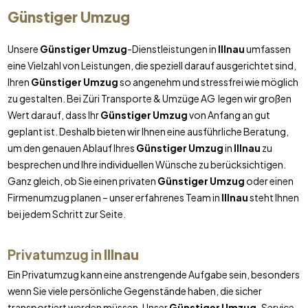
Günstiger Umzug
Unsere
Günstiger Umzug
-Dienstleistungen in
Illnau
umfassen
eine Vielzahl von Leistungen, die speziell darauf ausgerichtet sind,
Ihren
Günstiger Umzug
so angenehm und stressfrei wie möglich
zu gestalten. Bei Züri Transporte & Umzüge AG legen wir großen
Wert darauf, dass Ihr
Günstiger Umzug
von Anfang an gut
geplant ist. Deshalb bieten wir Ihnen eine ausführliche Beratung,
um den genauen Ablauf Ihres
Günstiger Umzug
in
Illnau
zu
besprechen und Ihre individuellen Wünsche zu berücksichtigen.
Ganz gleich, ob Sie einen privaten
Günstiger Umzug
oder einen
Firmenumzug planen – unser erfahrenes Team in
Illnau
steht Ihnen
bei jedem Schritt zur Seite.
Privatumzug in
Illnau
Ein Privatumzug kann eine anstrengende Aufgabe sein, besonders
wenn Sie viele persönliche Gegenstände haben, die sicher
transportiert werden müssen. Unser
Günstiger Umzug
-Service