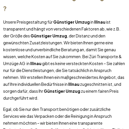
?
Unsere Preisgestaltung für
Günstiger Umzug
in
Illnau
ist
transparent und hängt von verschiedenen Faktoren ab, wie z.B.
der Größe des
Günstiger Umzug
, der Distanz und den
gewünschten Zusatzleistungen. Wir bieten Ihnen gerne eine
kostenlose und unverbindliche Beratung an, damit Sie genau
wissen, welche Kosten auf Sie zukommen. Bei Züri Transporte &
Umzüge AG in
Illnau
gibt es keine versteckten Kosten – Sie zahlen
nur für die Dienstleistungen, die Sie tatsächlich in Anspruch
nehmen. Wir erstellen Ihnen ein maßgeschneidertes Angebot, das
auf Ihre individuellen Bedürfnisse in
Illnau
zugeschnitten ist, und
sorgen dafür, dass Ihr
Günstiger Umzug
zu einem fairen Preis
durchgeführt wird.
Egal, ob Sie nur den Transport benötigen oder zusätzliche
Services wie das Verpacken oder die Reinigung in Anspruch
nehmen möchten – wir bieten Ihnen eine transparente