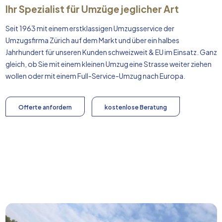
Ihr Spezialist für Umzüge jeglicher Art
Seit 1963 mit einem erstklassigen Umzugsservice der
Umzugsfirma Zürich auf dem Markt und über ein halbes
Jahrhundert für unseren Kunden schweizweit & EU im Einsatz. Ganz
gleich, ob Sie mit einem kleinen Umzug eine Strasse weiter ziehen
wollen oder mit einem Full-Service-Umzug nach
Europa
.
Offerte anfordern
kostenlose Beratung