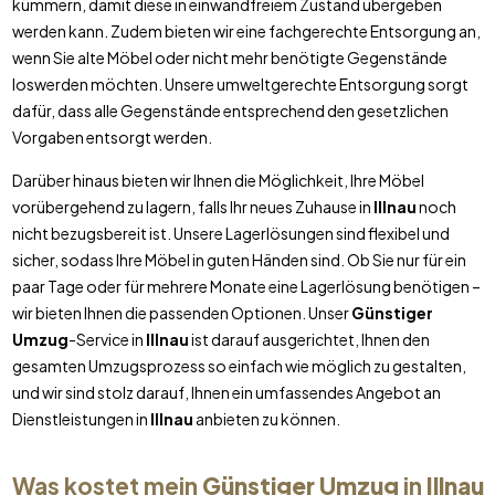
kümmern, damit diese in einwandfreiem Zustand übergeben
werden kann. Zudem bieten wir eine fachgerechte Entsorgung an,
wenn Sie alte Möbel oder nicht mehr benötigte Gegenstände
loswerden möchten. Unsere umweltgerechte Entsorgung sorgt
dafür, dass alle Gegenstände entsprechend den gesetzlichen
Vorgaben entsorgt werden.
Darüber hinaus bieten wir Ihnen die Möglichkeit, Ihre Möbel
vorübergehend zu lagern, falls Ihr neues Zuhause in
Illnau
noch
nicht bezugsbereit ist. Unsere Lagerlösungen sind flexibel und
sicher, sodass Ihre Möbel in guten Händen sind. Ob Sie nur für ein
paar Tage oder für mehrere Monate eine Lagerlösung benötigen –
wir bieten Ihnen die passenden Optionen. Unser
Günstiger
Umzug
-Service in
Illnau
ist darauf ausgerichtet, Ihnen den
gesamten Umzugsprozess so einfach wie möglich zu gestalten,
und wir sind stolz darauf, Ihnen ein umfassendes Angebot an
Dienstleistungen in
Illnau
anbieten zu können.
Was kostet mein
Günstiger Umzug
in
Illnau