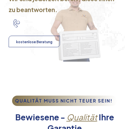
zu beantworten.
kostenlose Beratung
QUALITÄT MUSS NICHT TEUER SEIN!
Bewiesene -
Qualität
Ihre
Garantie