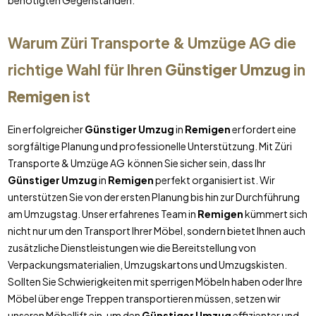
benötigten Gegenständen.
Warum Züri Transporte & Umzüge AG die
richtige Wahl für Ihren
Günstiger Umzug
in
Remigen
ist
Ein erfolgreicher
Günstiger Umzug
in
Remigen
erfordert eine
sorgfältige Planung und professionelle Unterstützung. Mit Züri
Transporte & Umzüge AG können Sie sicher sein, dass Ihr
Günstiger Umzug
in
Remigen
perfekt organisiert ist. Wir
unterstützen Sie von der ersten Planung bis hin zur Durchführung
am Umzugstag. Unser erfahrenes Team in
Remigen
kümmert sich
nicht nur um den Transport Ihrer Möbel, sondern bietet Ihnen auch
zusätzliche Dienstleistungen wie die Bereitstellung von
Verpackungsmaterialien, Umzugskartons und Umzugskisten.
Sollten Sie Schwierigkeiten mit sperrigen Möbeln haben oder Ihre
Möbel über enge Treppen transportieren müssen, setzen wir
unseren Möbellift ein, um den
Günstiger Umzug
effizienter und