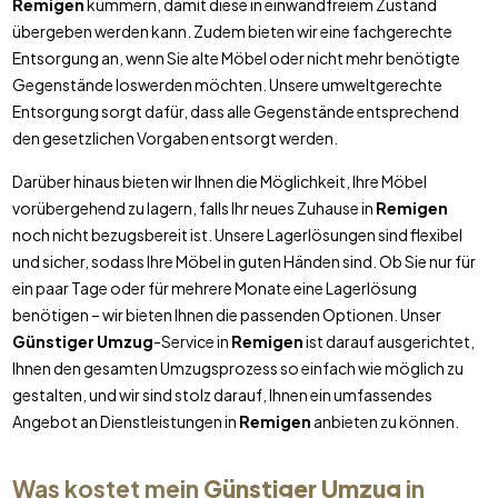
Remigen
kümmern, damit diese in einwandfreiem Zustand
übergeben werden kann. Zudem bieten wir eine fachgerechte
Entsorgung an, wenn Sie alte Möbel oder nicht mehr benötigte
Gegenstände loswerden möchten. Unsere umweltgerechte
Entsorgung sorgt dafür, dass alle Gegenstände entsprechend
den gesetzlichen Vorgaben entsorgt werden.
Darüber hinaus bieten wir Ihnen die Möglichkeit, Ihre Möbel
vorübergehend zu lagern, falls Ihr neues Zuhause in
Remigen
noch nicht bezugsbereit ist. Unsere Lagerlösungen sind flexibel
und sicher, sodass Ihre Möbel in guten Händen sind. Ob Sie nur für
ein paar Tage oder für mehrere Monate eine Lagerlösung
benötigen – wir bieten Ihnen die passenden Optionen. Unser
Günstiger Umzug
-Service in
Remigen
ist darauf ausgerichtet,
Ihnen den gesamten Umzugsprozess so einfach wie möglich zu
gestalten, und wir sind stolz darauf, Ihnen ein umfassendes
Angebot an Dienstleistungen in
Remigen
anbieten zu können.
Was kostet mein
Günstiger Umzug
in