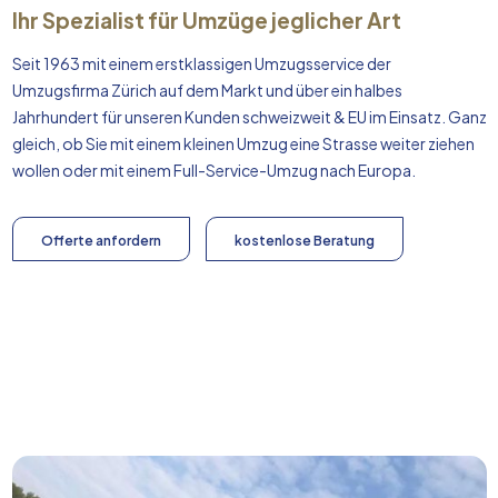
Ihr Spezialist für Umzüge jeglicher Art
Seit 1963 mit einem erstklassigen Umzugsservice der
Umzugsfirma Zürich auf dem Markt und über ein halbes
Jahrhundert für unseren Kunden schweizweit & EU im Einsatz. Ganz
gleich, ob Sie mit einem kleinen Umzug eine Strasse weiter ziehen
wollen oder mit einem Full-Service-Umzug nach
Europa
.
Offerte anfordern
kostenlose Beratung