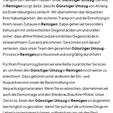
in
Remigen
sorgt dafür, dass Ihr
Günstiger Umzug
von Anfang
bis Ende reibungslos verläuft. Wir übernehmen das Verpacken
Ihrer Habseligkeiten, den sicheren Transport und die Einrichtung in
Ihrem neuen Zuhause in
Remigen
. Dabei gehen wir besonders
behutsam mit zerbrechlichen Gegenständen um und stellen
sicher, dass all Ihre Möbel und persönlichen Gegenstände in
einwandfreiem Zustand ankommen. Sie können sich darauf
verlassen, dass unser Team den gesamten
Günstiger Umzug
-
Prozess in
Remigen
professionell und sorgfältig durchführt.
Für Ihren Privatumzug bieten wir eine Reihe zusätzlicher Services
an, um Ihnen den
Günstiger Umzug
in
Remigen
noch weiter zu
erleichtern. Dazu gehören unter anderem der Ein- und
Auspackservice sowie die Bereitstellung von
Verpackungsmaterialien. Wenn Sie es wünschen, übernehmen wir
auch die Demontage und den Wiederaufbau Ihrer Möbel. Unser
Ziel ist es, Ihnen den
Günstiger Umzug
in
Remigen
so angenehm
wie möglich zu gestalten, damit Sie sich auf die schönen Dinge im
Leben konzentrieren können, während wir uns um den Rest