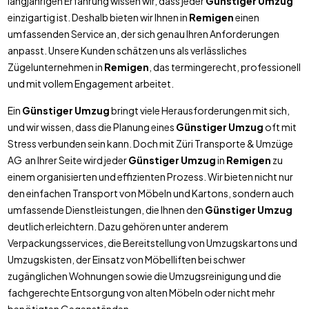
langjährigen Erfahrung wissen wir, dass jeder
Günstiger Umzug
einzigartig ist. Deshalb bieten wir Ihnen in
Remigen
einen
umfassenden Service an, der sich genau Ihren Anforderungen
anpasst. Unsere Kunden schätzen uns als verlässliches
Zügelunternehmen in
Remigen
, das termingerecht, professionell
und mit vollem Engagement arbeitet.
Ein
Günstiger Umzug
bringt viele Herausforderungen mit sich,
und wir wissen, dass die Planung eines
Günstiger Umzug
oft mit
Stress verbunden sein kann. Doch mit Züri Transporte & Umzüge
AG an Ihrer Seite wird jeder
Günstiger Umzug
in
Remigen
zu
einem organisierten und effizienten Prozess. Wir bieten nicht nur
den einfachen Transport von Möbeln und Kartons, sondern auch
umfassende Dienstleistungen, die Ihnen den
Günstiger Umzug
deutlich erleichtern. Dazu gehören unter anderem
Verpackungsservices, die Bereitstellung von Umzugskartons und
Umzugskisten, der Einsatz von Möbelliften bei schwer
zugänglichen Wohnungen sowie die Umzugsreinigung und die
fachgerechte Entsorgung von alten Möbeln oder nicht mehr