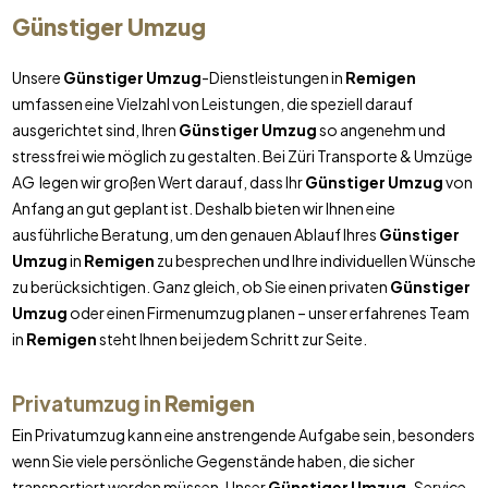
Günstiger Umzug
Unsere
Günstiger Umzug
-Dienstleistungen in
Remigen
umfassen eine Vielzahl von Leistungen, die speziell darauf
ausgerichtet sind, Ihren
Günstiger Umzug
so angenehm und
stressfrei wie möglich zu gestalten. Bei Züri Transporte & Umzüge
AG legen wir großen Wert darauf, dass Ihr
Günstiger Umzug
von
Anfang an gut geplant ist. Deshalb bieten wir Ihnen eine
ausführliche Beratung, um den genauen Ablauf Ihres
Günstiger
Umzug
in
Remigen
zu besprechen und Ihre individuellen Wünsche
zu berücksichtigen. Ganz gleich, ob Sie einen privaten
Günstiger
Umzug
oder einen Firmenumzug planen – unser erfahrenes Team
in
Remigen
steht Ihnen bei jedem Schritt zur Seite.
Privatumzug in
Remigen
Ein Privatumzug kann eine anstrengende Aufgabe sein, besonders
wenn Sie viele persönliche Gegenstände haben, die sicher
transportiert werden müssen. Unser
Günstiger Umzug
-Service