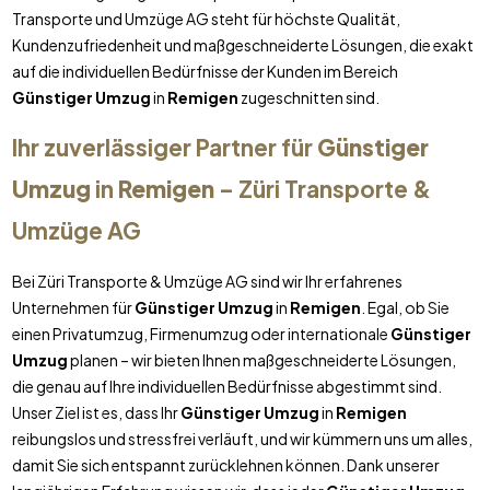
Transporte und Umzüge AG steht für höchste Qualität,
Kundenzufriedenheit und maßgeschneiderte Lösungen, die exakt
auf die individuellen Bedürfnisse der Kunden im Bereich
Günstiger Umzug
in
Remigen
zugeschnitten sind.
Ihr zuverlässiger Partner für
Günstiger
Umzug
in
Remigen
– Züri Transporte &
Umzüge AG
Bei Züri Transporte & Umzüge AG sind wir Ihr erfahrenes
Unternehmen für
Günstiger Umzug
in
Remigen
. Egal, ob Sie
einen Privatumzug, Firmenumzug oder internationale
Günstiger
Umzug
planen – wir bieten Ihnen maßgeschneiderte Lösungen,
die genau auf Ihre individuellen Bedürfnisse abgestimmt sind.
Unser Ziel ist es, dass Ihr
Günstiger Umzug
in
Remigen
reibungslos und stressfrei verläuft, und wir kümmern uns um alles,
damit Sie sich entspannt zurücklehnen können. Dank unserer