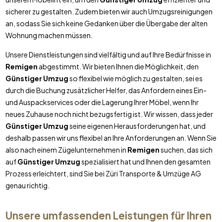
sicherer zu gestalten. Zudem bieten wir auch Umzugsreinigungen
an, sodass Sie sich keine Gedanken über die Übergabe der alten
Wohnung machen müssen.
Unsere Dienstleistungen sind vielfältig und auf Ihre Bedürfnisse in
Remigen
abgestimmt. Wir bieten Ihnen die Möglichkeit, den
Günstiger Umzug
so flexibel wie möglich zu gestalten, sei es
durch die Buchung zusätzlicher Helfer, das Anfordern eines Ein-
und Auspackservices oder die Lagerung Ihrer Möbel, wenn Ihr
neues Zuhause noch nicht bezugsfertig ist. Wir wissen, dass jeder
Günstiger Umzug
seine eigenen Herausforderungen hat, und
deshalb passen wir uns flexibel an Ihre Anforderungen an. Wenn Sie
also nach einem Zügelunternehmen in
Remigen
suchen, das sich
auf
Günstiger Umzug
spezialisiert hat und Ihnen den gesamten
Prozess erleichtert, sind Sie bei Züri Transporte & Umzüge AG
genau richtig.
Unsere umfassenden Leistungen für Ihren