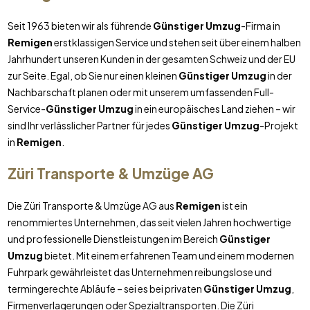
Seit 1963 bieten wir als führende
Günstiger Umzug
-Firma in
Remigen
erstklassigen Service und stehen seit über einem halben
Jahrhundert unseren Kunden in der gesamten Schweiz und der EU
zur Seite. Egal, ob Sie nur einen kleinen
Günstiger Umzug
in der
Nachbarschaft planen oder mit unserem umfassenden Full-
Service-
Günstiger Umzug
in ein europäisches Land ziehen – wir
sind Ihr verlässlicher Partner für jedes
Günstiger Umzug
-Projekt
in
Remigen
.
Züri Transporte & Umzüge AG
Die Züri Transporte & Umzüge AG aus
Remigen
ist ein
renommiertes Unternehmen, das seit vielen Jahren hochwertige
und professionelle Dienstleistungen im Bereich
Günstiger
Umzug
bietet. Mit einem erfahrenen Team und einem modernen
Fuhrpark gewährleistet das Unternehmen reibungslose und
termingerechte Abläufe – sei es bei privaten
Günstiger Umzug
,
Firmenverlagerungen oder Spezialtransporten. Die Züri