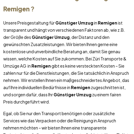
Remigen
?
Unsere Preisgestaltung für
Günstiger Umzug
in
Remigen
ist
transparent und hängt von verschiedenen Faktoren ab, wie z.B.
der Größe des
Günstiger Umzug
, der Distanz und den
gewünschten Zusatzleistungen. Wir bieten Ihnen gerne eine
kostenlose und unverbindliche Beratung an, damit Sie genau
wissen, welche Kosten auf Sie zukommen. Bei Züri Transporte &
Umzüge AG in
Remigen
gibt es keine versteckten Kosten – Sie
zahlen nur für die Dienstleistungen, die Sie tatsächlich in Anspruch
nehmen. Wir erstellen Ihnen ein maßgeschneidertes Angebot, das
auf Ihre individuellen Bedürfnisse in
Remigen
zugeschnitten ist,
und sorgen dafür, dass Ihr
Günstiger Umzug
zu einem fairen
Preis durchgeführt wird.
Egal, ob Sie nur den Transport benötigen oder zusätzliche
Services wie das Verpacken oder die Reinigung in Anspruch
nehmen möchten – wir bieten Ihnen eine transparente