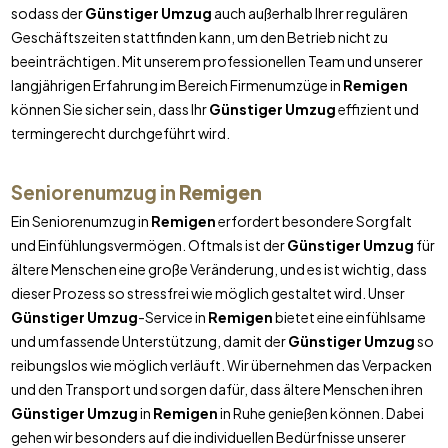
sodass der
Günstiger Umzug
auch außerhalb Ihrer regulären
Geschäftszeiten stattfinden kann, um den Betrieb nicht zu
beeinträchtigen. Mit unserem professionellen Team und unserer
langjährigen Erfahrung im Bereich Firmenumzüge in
Remigen
können Sie sicher sein, dass Ihr
Günstiger Umzug
effizient und
termingerecht durchgeführt wird.
Seniorenumzug in
Remigen
Ein Seniorenumzug in
Remigen
erfordert besondere Sorgfalt
und Einfühlungsvermögen. Oftmals ist der
Günstiger Umzug
für
ältere Menschen eine große Veränderung, und es ist wichtig, dass
dieser Prozess so stressfrei wie möglich gestaltet wird. Unser
Günstiger Umzug
-Service in
Remigen
bietet eine einfühlsame
und umfassende Unterstützung, damit der
Günstiger Umzug
so
reibungslos wie möglich verläuft. Wir übernehmen das Verpacken
und den Transport und sorgen dafür, dass ältere Menschen ihren
Günstiger Umzug
in
Remigen
in Ruhe genießen können. Dabei
gehen wir besonders auf die individuellen Bedürfnisse unserer