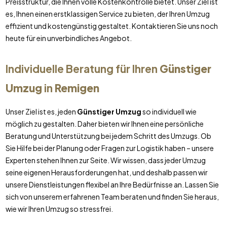
Preisstruktur, die Ihnen volle Kostenkontrolle bietet. Unser Ziel ist
es, Ihnen einen erstklassigen Service zu bieten, der Ihren Umzug
effizient und kostengünstig gestaltet. Kontaktieren Sie uns noch
heute für ein unverbindliches Angebot.
Individuelle Beratung für Ihren
Günstiger
Umzug
in
Remigen
Unser Ziel ist es, jeden
Günstiger Umzug
so individuell wie
möglich zu gestalten. Daher bieten wir Ihnen eine persönliche
Beratung und Unterstützung bei jedem Schritt des Umzugs. Ob
Sie Hilfe bei der Planung oder Fragen zur Logistik haben – unsere
Experten stehen Ihnen zur Seite. Wir wissen, dass jeder Umzug
seine eigenen Herausforderungen hat, und deshalb passen wir
unsere Dienstleistungen flexibel an Ihre Bedürfnisse an. Lassen Sie
sich von unserem erfahrenen Team beraten und finden Sie heraus,
wie wir Ihren Umzug so stressfrei.