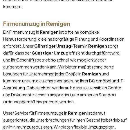
kümmern.
Firmenumzug in
Remigen
Ein Firmenumzug in
Remigen
ist oft eine komplexe
Herausforderung, die eine sorgfältige Planung und Koordination
erfordert. Unser
Günstiger Umzug
-Team in
Remigen
sorgt
dafür, dass der
Günstiger Umzug
effizient durchgeführt wird
und Ihr Geschäftsbetrieb so schnell wie möglich wieder
aufgenommen werden kann. Wir bieten maßgeschneiderte
Lösungen für Unternehmen jeder Größe in
Remigen
und
kümmern uns um die sichere Verlagerung Ihrer Büromöbel und IT-
Ausrüstung. Dabei achten wir darauf, dass alle sensiblen Geräte
und Dokumente sicher transportiert und am neuen Standort
ordnungsgemäß eingerichtet werden.
Unser Service für Firmenumzüge in
Remigen
ist darauf
ausgerichtet, die Unterbrechungen für Ihren Geschäftsbetrieb auf
ein Minimum zu reduzieren. Wir bieten flexible Umzugszeiten,