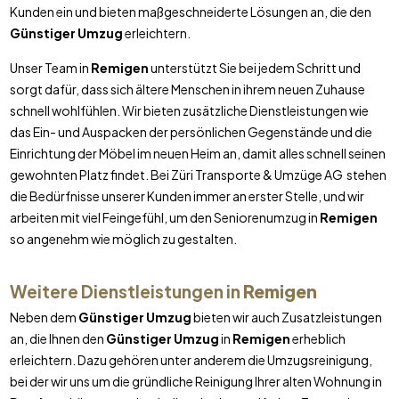
Kunden ein und bieten maßgeschneiderte Lösungen an, die den
Günstiger Umzug
erleichtern.
Unser Team in
Remigen
unterstützt Sie bei jedem Schritt und
sorgt dafür, dass sich ältere Menschen in ihrem neuen Zuhause
schnell wohlfühlen. Wir bieten zusätzliche Dienstleistungen wie
das Ein- und Auspacken der persönlichen Gegenstände und die
Einrichtung der Möbel im neuen Heim an, damit alles schnell seinen
gewohnten Platz findet. Bei Züri Transporte & Umzüge AG stehen
die Bedürfnisse unserer Kunden immer an erster Stelle, und wir
arbeiten mit viel Feingefühl, um den Seniorenumzug in
Remigen
so angenehm wie möglich zu gestalten.
Weitere Dienstleistungen in
Remigen
Neben dem
Günstiger Umzug
bieten wir auch Zusatzleistungen
an, die Ihnen den
Günstiger Umzug
in
Remigen
erheblich
erleichtern. Dazu gehören unter anderem die Umzugsreinigung,
bei der wir uns um die gründliche Reinigung Ihrer alten Wohnung in