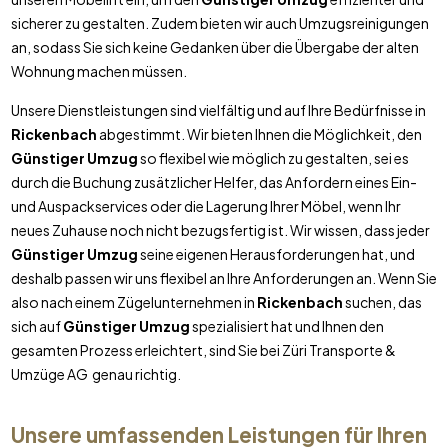
sicherer zu gestalten. Zudem bieten wir auch Umzugsreinigungen
an, sodass Sie sich keine Gedanken über die Übergabe der alten
Wohnung machen müssen.
Unsere Dienstleistungen sind vielfältig und auf Ihre Bedürfnisse in
Rickenbach
abgestimmt. Wir bieten Ihnen die Möglichkeit, den
Günstiger Umzug
so flexibel wie möglich zu gestalten, sei es
durch die Buchung zusätzlicher Helfer, das Anfordern eines Ein-
und Auspackservices oder die Lagerung Ihrer Möbel, wenn Ihr
neues Zuhause noch nicht bezugsfertig ist. Wir wissen, dass jeder
Günstiger Umzug
seine eigenen Herausforderungen hat, und
deshalb passen wir uns flexibel an Ihre Anforderungen an. Wenn Sie
also nach einem Zügelunternehmen in
Rickenbach
suchen, das
sich auf
Günstiger Umzug
spezialisiert hat und Ihnen den
gesamten Prozess erleichtert, sind Sie bei Züri Transporte &
Umzüge AG genau richtig.
Unsere umfassenden Leistungen für Ihren