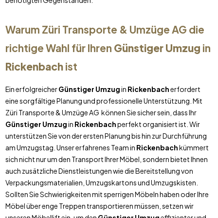
benötigten Gegenständen.
Warum Züri Transporte & Umzüge AG die
richtige Wahl für Ihren
Günstiger Umzug
in
Rickenbach
ist
Ein erfolgreicher
Günstiger Umzug
in
Rickenbach
erfordert
eine sorgfältige Planung und professionelle Unterstützung. Mit
Züri Transporte & Umzüge AG können Sie sicher sein, dass Ihr
Günstiger Umzug
in
Rickenbach
perfekt organisiert ist. Wir
unterstützen Sie von der ersten Planung bis hin zur Durchführung
am Umzugstag. Unser erfahrenes Team in
Rickenbach
kümmert
sich nicht nur um den Transport Ihrer Möbel, sondern bietet Ihnen
auch zusätzliche Dienstleistungen wie die Bereitstellung von
Verpackungsmaterialien, Umzugskartons und Umzugskisten.
Sollten Sie Schwierigkeiten mit sperrigen Möbeln haben oder Ihre
Möbel über enge Treppen transportieren müssen, setzen wir
unseren Möbellift ein, um den
Günstiger Umzug
effizienter und