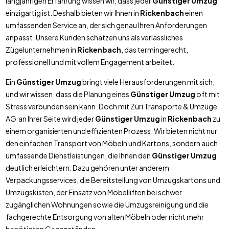
langjährigen Erfahrung wissen wir, dass jeder
Günstiger Umzug
einzigartig ist. Deshalb bieten wir Ihnen in
Rickenbach
einen
umfassenden Service an, der sich genau Ihren Anforderungen
anpasst. Unsere Kunden schätzen uns als verlässliches
Zügelunternehmen in
Rickenbach
, das termingerecht,
professionell und mit vollem Engagement arbeitet.
Ein
Günstiger Umzug
bringt viele Herausforderungen mit sich,
und wir wissen, dass die Planung eines
Günstiger Umzug
oft mit
Stress verbunden sein kann. Doch mit Züri Transporte & Umzüge
AG an Ihrer Seite wird jeder
Günstiger Umzug
in
Rickenbach
zu
einem organisierten und effizienten Prozess. Wir bieten nicht nur
den einfachen Transport von Möbeln und Kartons, sondern auch
umfassende Dienstleistungen, die Ihnen den
Günstiger Umzug
deutlich erleichtern. Dazu gehören unter anderem
Verpackungsservices, die Bereitstellung von Umzugskartons und
Umzugskisten, der Einsatz von Möbelliften bei schwer
zugänglichen Wohnungen sowie die Umzugsreinigung und die
fachgerechte Entsorgung von alten Möbeln oder nicht mehr