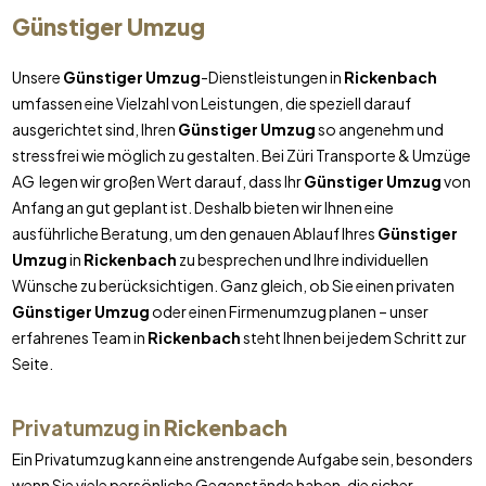
Günstiger Umzug
Unsere
Günstiger Umzug
-Dienstleistungen in
Rickenbach
umfassen eine Vielzahl von Leistungen, die speziell darauf
ausgerichtet sind, Ihren
Günstiger Umzug
so angenehm und
stressfrei wie möglich zu gestalten. Bei Züri Transporte & Umzüge
AG legen wir großen Wert darauf, dass Ihr
Günstiger Umzug
von
Anfang an gut geplant ist. Deshalb bieten wir Ihnen eine
ausführliche Beratung, um den genauen Ablauf Ihres
Günstiger
Umzug
in
Rickenbach
zu besprechen und Ihre individuellen
Wünsche zu berücksichtigen. Ganz gleich, ob Sie einen privaten
Günstiger Umzug
oder einen Firmenumzug planen – unser
erfahrenes Team in
Rickenbach
steht Ihnen bei jedem Schritt zur
Seite.
Privatumzug in
Rickenbach
Ein Privatumzug kann eine anstrengende Aufgabe sein, besonders
wenn Sie viele persönliche Gegenstände haben, die sicher