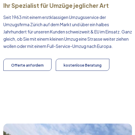
Ihr Spezialist für Umzüge jeglicher Art
Seit 1963 mit einem erstklassigen Umzugsservice der
Umzugsfirma Zürich auf dem Markt und über ein halbes
Jahrhundert für unseren Kunden schweizweit & EU im Einsatz. Ganz
gleich, ob Sie mit einem kleinen Umzug eine Strasse weiter ziehen
wollen oder mit einem Full-Service-Umzug nach
Europa
.
Offerte anfordern
kostenlose Beratung