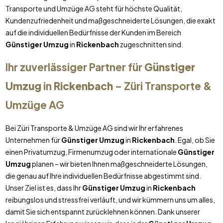
Transporte und Umzüge AG steht für höchste Qualität,
Kundenzufriedenheit und maßgeschneiderte Lösungen, die exakt
auf die individuellen Bedürfnisse der Kunden im Bereich
Günstiger Umzug
in
Rickenbach
zugeschnitten sind.
Ihr zuverlässiger Partner für
Günstiger
Umzug
in
Rickenbach
– Züri Transporte &
Umzüge AG
Bei Züri Transporte & Umzüge AG sind wir Ihr erfahrenes
Unternehmen für
Günstiger Umzug
in
Rickenbach
. Egal, ob Sie
einen Privatumzug, Firmenumzug oder internationale
Günstiger
Umzug
planen – wir bieten Ihnen maßgeschneiderte Lösungen,
die genau auf Ihre individuellen Bedürfnisse abgestimmt sind.
Unser Ziel ist es, dass Ihr
Günstiger Umzug
in
Rickenbach
reibungslos und stressfrei verläuft, und wir kümmern uns um alles,
damit Sie sich entspannt zurücklehnen können. Dank unserer