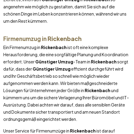
angenehm wie möglich zu gestalten, damit Sie sich auf die
schönen Dinge im Leben konzentrieren können, während wir uns
um den Rest kümmern.
Firmenumzug in
Rickenbach
Ein Firmenumzug in
Rickenbach
ist oft eine komplexe
Herausforderung, die eine sorgfältige Planung und Koordination
erfordert. Unser
Günstiger Umzug
-Team in
Rickenbach
sorgt
dafür, dass der
Günstiger Umzug
effizient durchgeführt wird
und Ihr Geschäftsbetrieb so schnell wie möglich wieder
aufgenommen werden kann. Wir bieten maßgeschneiderte
Lösungen für Unternehmen jeder Größe in
Rickenbach
und
kümmern uns um die sichere Verlagerung Ihrer Büromöbel und IT-
Ausrüstung. Dabei achten wir darauf, dass alle sensiblen Geräte
und Dokumente sicher transportiert und am neuen Standort
ordnungsgemäß eingerichtet werden.
Unser Service für Firmenumzüge in
Rickenbach
ist darauf