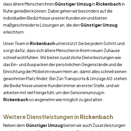
dass ältere Menschen ihren
Günstiger Umzug
in
Rickenbach
in
Ruhe genießen können. Dabei gehen wir besonders auf die
individuellen Bedürfnisse unserer Kunden ein und bieten
maßgeschneiderte Lösungen an, die den
Günstiger Umzug
erleichtern.
Unser Team in
Rickenbach
unterstützt Sie bei jedem Schritt und
sorgt dafür, dass sich ältere Menschen in ihrem neuen Zuhause
schnell wohlfühlen. Wir bieten zusätzliche Dienstleistungen wie
das Ein- und Auspacken der persönlichen Gegenstände und die
Einrichtung der Möbel im neuen Heim an, damit alles schnell seinen
gewohnten Platz findet. Bei Züri Transporte & Umzüge AG stehen
die Bedürfnisse unserer Kunden immer an erster Stelle, und wir
arbeiten mit viel Feingefühl, um den Seniorenumzug in
Rickenbach
so angenehm wie möglich zu gestalten.
Weitere Dienstleistungen in
Rickenbach
Neben dem
Günstiger Umzug
bieten wir auch Zusatzleistungen