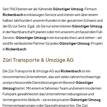
Seit 1963 bieten wir als führende
Günstiger Umzug
-Firma in
Rickenbach
erstklassigen Service und stehen seit über einem
halben Jahrhundert unseren Kunden in der gesamten Schweiz und
der EU zur Seite. Egal, ob Sie nur einen kleinen
Günstiger Umzug
in der Nachbarschaft planen oder mit unserem umfassenden Full-
Service-
Günstiger Umzug
in ein europäisches Land ziehen – wir
sind Ihr verlässlicher Partner für jedes
Günstiger Umzug
-Projekt
in
Rickenbach
.
Züri Transporte & Umzüge AG
Die Züri Transporte & Umzüge AG aus
Rickenbach
ist ein
renommiertes Unternehmen, das seit vielen Jahren hochwertige
und professionelle Dienstleistungen im Bereich
Günstiger
Umzug
bietet. Mit einem erfahrenen Team und einem modernen
Fuhrpark gewährleistet das Unternehmen reibungslose und
termingerechte Abläufe – sei es bei privaten
Günstiger Umzug
,
Firmenverlagerungen oder Spezialtransporten. Die Züri