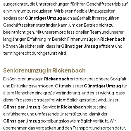
ausgerichtet, die Unterbrechungen für Ihren Geschäftsbetrieb auf
ein Minimum zu reduzieren. Wir bieten flexible Umzugszeiten,
sodass der
Günstiger Umzug
auch außerhalb Ihrer regulären
Geschäftszeiten stattfinden kann, um den Betrieb nicht zu
beeinträchtigen. Mit unserem professionellen Team und unserer
langjährigen Erfahrung im Bereich Firmenumzüge in
Rickenbach
können Sie sicher sein, dass Ihr
Günstiger Umzug
effizient und
termingerecht durchgeführt wird.
Seniorenumzug in
Rickenbach
Ein Seniorenumzug in
Rickenbach
erfordert besondere Sorgfalt
und Einfühlungsvermögen. Oftmals ist der
Günstiger Umzug
für
ältere Menschen eine große Veränderung, und es ist wichtig, dass
dieser Prozess so stressfrei wie möglich gestaltet wird. Unser
Günstiger Umzug
-Service in
Rickenbach
bietet eine
einfühlsame und umfassende Unterstützung, damit der
Günstiger Umzug
so reibungslos wie möglich verläuft. Wir
übernehmen das Verpacken und den Transport und sorgen dafür,