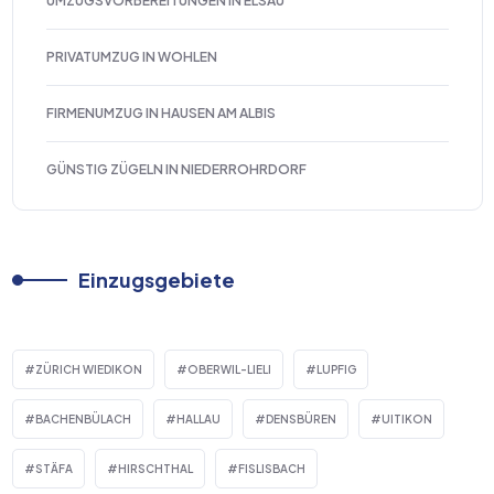
UMZUGSVORBEREITUNGEN IN ELSAU
PRIVATUMZUG IN WOHLEN
FIRMENUMZUG IN HAUSEN AM ALBIS
GÜNSTIG ZÜGELN IN NIEDERROHRDORF
Einzugsgebiete
ZÜRICH WIEDIKON
OBERWIL-LIELI
LUPFIG
BACHENBÜLACH
HALLAU
DENSBÜREN
UITIKON
STÄFA
HIRSCHTHAL
FISLISBACH