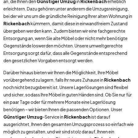
an, die Ihnen den
Günstiger Umzug
in
Rickenbach
erheblich
erleichtern. Dazu gehören unter anderem die Umzugsreinigung,
bei der wir uns um die gründliche Reinigung Ihrer alten Wohnung in
Rickenbach
kümmern, damit diese in einwandfreiem Zustand
übergeben werden kann. Zudem bieten wir eine fachgerechte
Entsorgung an, wenn Sie alte Möbel oder nicht mehr benötigte
Gegenstände loswerden möchten. Unsere umweltgerechte
Entsorgung sorgt dafür, dass alle Gegenstände entsprechend
den gesetzlichen Vorgaben entsorgt werden.
Darüber hinaus bieten wir Ihnen die Möglichkeit, Ihre Möbel
vorübergehend zu lagern, falls Ihr neues Zuhause in
Rickenbach
noch nicht bezugsbereit ist. Unsere Lagerlösungen sind flexibel
und sicher, sodass Ihre Möbel in guten Händen sind. Ob Sie nur für
ein paar Tage oder für mehrere Monate eine Lagerlösung
benötigen – wir bieten Ihnen die passenden Optionen. Unser
Günstiger Umzug
-Service in
Rickenbach
ist darauf
ausgerichtet, Ihnen den gesamten Umzugsprozess so einfach wie
möglich zu gestalten, und wir sind stolz darauf, Ihnen ein