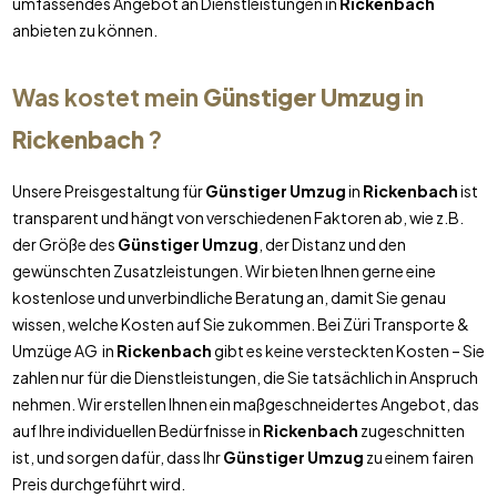
umfassendes Angebot an Dienstleistungen in
Rickenbach
anbieten zu können.
Was kostet mein
Günstiger Umzug
in
Rickenbach
?
Unsere Preisgestaltung für
Günstiger Umzug
in
Rickenbach
ist
transparent und hängt von verschiedenen Faktoren ab, wie z.B.
der Größe des
Günstiger Umzug
, der Distanz und den
gewünschten Zusatzleistungen. Wir bieten Ihnen gerne eine
kostenlose und unverbindliche Beratung an, damit Sie genau
wissen, welche Kosten auf Sie zukommen. Bei Züri Transporte &
Umzüge AG in
Rickenbach
gibt es keine versteckten Kosten – Sie
zahlen nur für die Dienstleistungen, die Sie tatsächlich in Anspruch
nehmen. Wir erstellen Ihnen ein maßgeschneidertes Angebot, das
auf Ihre individuellen Bedürfnisse in
Rickenbach
zugeschnitten
ist, und sorgen dafür, dass Ihr
Günstiger Umzug
zu einem fairen
Preis durchgeführt wird.