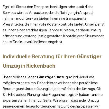
Egal, ob Sie nur den Transport benötigen oder zusätzliche
Services wie das Verpacken oder die Reinigung in Anspruch
nehmen möchten – wir bieten Ihnen eine transparente
Preisstruktur, die Ihnen volle Kostenkontrolle bietet. Unser Ziel ist
es, Ihnen einen erstklassigen Service zu bieten, der Ihren Umzug
effizient und kostengünstig gestaltet. Kontaktieren Sie uns noch
heute für ein unverbindliches Angebot.
Individuelle Beratung für Ihren
Günstiger
Umzug
in
Rickenbach
Unser Ziel ist es, jeden
Günstiger Umzug
so individuell wie
möglich zu gestalten. Daher bieten wir Ihnen eine persönliche
Beratung und Unterstützung bei jedem Schritt des Umzugs. Ob
Sie Hilfe bei der Planung oder Fragen zur Logistik haben – unsere
Experten stehen Ihnen zur Seite. Wir wissen, dass jeder Umzug
seine eigenen Herausforderungen hat, und deshalb passen wir