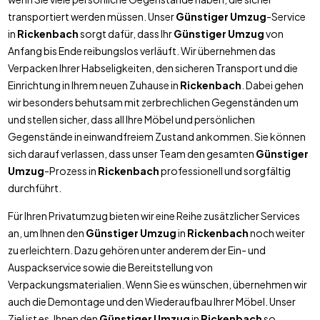
transportiert werden müssen. Unser
Günstiger Umzug
-Service
in
Rickenbach
sorgt dafür, dass Ihr
Günstiger Umzug
von
Anfang bis Ende reibungslos verläuft. Wir übernehmen das
Verpacken Ihrer Habseligkeiten, den sicheren Transport und die
Einrichtung in Ihrem neuen Zuhause in
Rickenbach
. Dabei gehen
wir besonders behutsam mit zerbrechlichen Gegenständen um
und stellen sicher, dass all Ihre Möbel und persönlichen
Gegenstände in einwandfreiem Zustand ankommen. Sie können
sich darauf verlassen, dass unser Team den gesamten
Günstiger
Umzug
-Prozess in
Rickenbach
professionell und sorgfältig
durchführt.
Für Ihren Privatumzug bieten wir eine Reihe zusätzlicher Services
an, um Ihnen den
Günstiger Umzug
in
Rickenbach
noch weiter
zu erleichtern. Dazu gehören unter anderem der Ein- und
Auspackservice sowie die Bereitstellung von
Verpackungsmaterialien. Wenn Sie es wünschen, übernehmen wir
auch die Demontage und den Wiederaufbau Ihrer Möbel. Unser
Ziel ist es, Ihnen den
Günstiger Umzug
in
Rickenbach
so