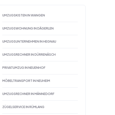
UMZUGSKISTEN IN WANGEN
UMZUGSWOHNUNG IN DÄGERLEN
UMZUGSUNTERNEHMEN IN HEGNAU
UMZUGSRECHNER IN DÜRRENÄSCH
PRIVATUMZUG IN NEUENHOF
MÖBELTRANSPORT IN NEUHEIM
UMZUGSRECHNER IN MÄNNEDORF
ZÜGELSERVICE IN RÜMLANG