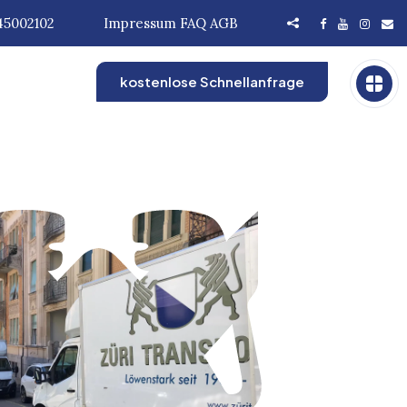
45002102
Impressum
FAQ
AGB
kostenlose Schnellanfrage