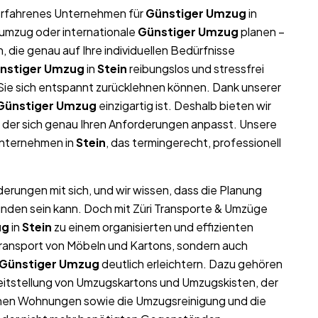
r erfahrenes Unternehmen für
Günstiger Umzug
in
numzug oder internationale
Günstiger Umzug
planen –
die genau auf Ihre individuellen Bedürfnisse
nstiger Umzug
in
Stein
reibungslos und stressfrei
t Sie sich entspannt zurücklehnen können. Dank unserer
Günstiger Umzug
einzigartig ist. Deshalb bieten wir
 der sich genau Ihren Anforderungen anpasst. Unsere
unternehmen in
Stein
, das termingerecht, professionell
derungen mit sich, und wir wissen, dass die Planung
unden sein kann. Doch mit Züri Transporte & Umzüge
ug
in
Stein
zu einem organisierten und effizienten
Transport von Möbeln und Kartons, sondern auch
Günstiger Umzug
deutlich erleichtern. Dazu gehören
eitstellung von Umzugskartons und Umzugskisten, der
ichen Wohnungen sowie die Umzugsreinigung und die