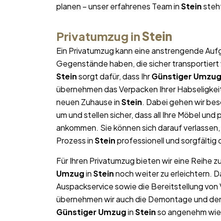
planen – unser erfahrenes Team in
Stein
steht
Privatumzug in
Stein
Ein Privatumzug kann eine anstrengende Aufg
Gegenstände haben, die sicher transportier
Stein
sorgt dafür, dass Ihr
Günstiger Umzu
übernehmen das Verpacken Ihrer Habseligkeite
neuen Zuhause in
Stein
. Dabei gehen wir be
um und stellen sicher, dass all Ihre Möbel u
ankommen. Sie können sich darauf verlassen
Prozess in
Stein
professionell und sorgfältig 
Für Ihren Privatumzug bieten wir eine Reihe z
Umzug
in
Stein
noch weiter zu erleichtern. 
Auspackservice sowie die Bereitstellung von
übernehmen wir auch die Demontage und den W
Günstiger Umzug
in
Stein
so angenehm wie m