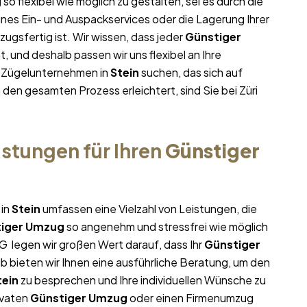
g
so flexibel wie möglich zu gestalten, sei es durch die
ines Ein- und Auspackservices oder die Lagerung Ihrer
ugsfertig ist. Wir wissen, dass jeder
Günstiger
 und deshalb passen wir uns flexibel an Ihre
m Zügelunternehmen in
Stein
suchen, das sich auf
n den gesamten Prozess erleichtert, sind Sie bei Züri
stungen für Ihren
Günstiger
 in
Stein
umfassen eine Vielzahl von Leistungen, die
iger Umzug
so angenehm und stressfrei wie möglich
G legen wir großen Wert darauf, dass Ihr
Günstiger
b bieten wir Ihnen eine ausführliche Beratung, um den
tein
zu besprechen und Ihre individuellen Wünsche zu
ivaten
Günstiger Umzug
oder einen Firmenumzug