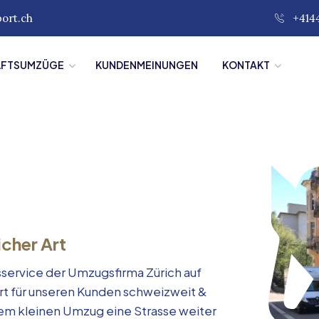
port.ch
+414
ÄFTSUMZÜGE
KUNDENMEINUNGEN
KONTAKT
icher Art
service der Umzugsfirma Zürich auf
rt für unseren Kunden schweizweit &
inem kleinen Umzug eine Strasse weiter