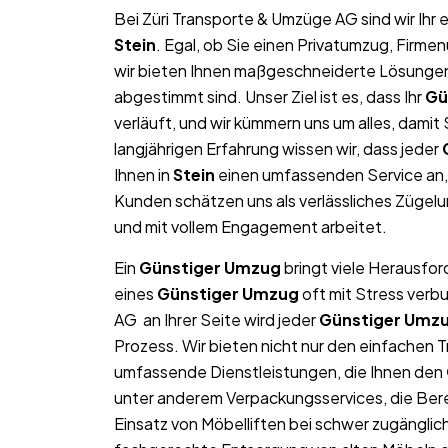
Bei Züri Transporte & Umzüge AG sind wir Ih
Stein
. Egal, ob Sie einen Privatumzug, Firme
wir bieten Ihnen maßgeschneiderte Lösungen, 
abgestimmt sind. Unser Ziel ist es, dass Ihr
Gü
verläuft, und wir kümmern uns um alles, dami
langjährigen Erfahrung wissen wir, dass jeder
Ihnen in
Stein
einen umfassenden Service an,
Kunden schätzen uns als verlässliches Zügel
und mit vollem Engagement arbeitet.
Ein
Günstiger Umzug
bringt viele Herausfor
eines
Günstiger Umzug
oft mit Stress verb
AG an Ihrer Seite wird jeder
Günstiger Umz
Prozess. Wir bieten nicht nur den einfachen 
umfassende Dienstleistungen, die Ihnen den
unter anderem Verpackungsservices, die Ber
Einsatz von Möbelliften bei schwer zugängl