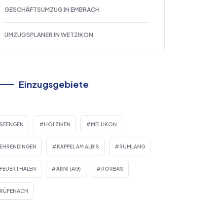
GESCHÄFTSUMZUG IN EMBRACH
UMZUGSPLANER IN WETZIKON
Einzugsgebiete
SEENGEN
HOLZIKEN
MELLIKON
EHRENDINGEN
KAPPEL AM ALBIS
RÜMLANG
FEUERTHALEN
ARNI (AG)
RORBAS
RÜFENACH