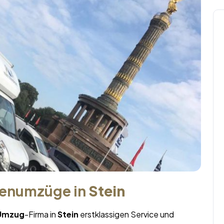
menumzüge in
Stein
 Umzug
-Firma in
Stein
erstklassigen Service und