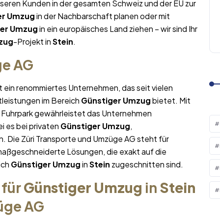
nseren Kunden in der gesamten Schweiz und der EU zur
er Umzug
in der Nachbarschaft planen oder mit
ger Umzug
in ein europäisches Land ziehen – wir sind Ihr
zug
-Projekt in
Stein
.
ge AG
t ein renommiertes Unternehmen, das seit vielen
tleistungen im Bereich
Günstiger Umzug
bietet. Mit
Fuhrpark gewährleistet das Unternehmen
i es bei privaten
Günstiger Umzug
,
. Die Züri Transporte und Umzüge AG steht für
maßgeschneiderte Lösungen, die exakt auf die
ich
Günstiger Umzug
in
Stein
zugeschnitten sind.
 für
Günstiger Umzug
in
Stein
züge AG