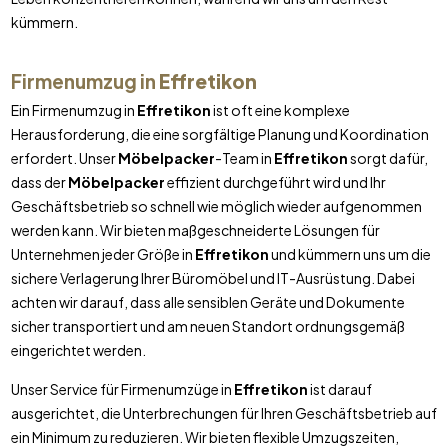
kümmern.
Firmenumzug in
Effretikon
Ein Firmenumzug in
Effretikon
ist oft eine komplexe
Herausforderung, die eine sorgfältige Planung und Koordination
erfordert. Unser
Möbelpacker
-Team in
Effretikon
sorgt dafür,
dass der
Möbelpacker
effizient durchgeführt wird und Ihr
Geschäftsbetrieb so schnell wie möglich wieder aufgenommen
werden kann. Wir bieten maßgeschneiderte Lösungen für
Unternehmen jeder Größe in
Effretikon
und kümmern uns um die
sichere Verlagerung Ihrer Büromöbel und IT-Ausrüstung. Dabei
achten wir darauf, dass alle sensiblen Geräte und Dokumente
sicher transportiert und am neuen Standort ordnungsgemäß
eingerichtet werden.
Unser Service für Firmenumzüge in
Effretikon
ist darauf
ausgerichtet, die Unterbrechungen für Ihren Geschäftsbetrieb auf
ein Minimum zu reduzieren. Wir bieten flexible Umzugszeiten,