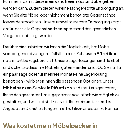
kümmern, damit diese in einwandfreiem Zustand übergeben
werden kann. Zudem bieten wir eine fachgerechte Entsorgung an,
wenn Sie alte Möbel oder nicht mehr benötigte Gegenstände
loswerden möchten. Unsere umweltgerechte Entsorgung sorgt
dafür, dass alle Gegenstände entsprechend den gesetzlichen
Vorgaben entsorgt werden.
Darüber hinaus bieten wir Ihnen die Möglichkeit, Ihre Möbel
vorübergehend zu lagern, falls Ihr neues Zuhause in
Effretikon
noch nicht bezugsbereit ist. Unsere Lagerlösungen sind flexibel
und sicher, sodass Ihre Möbel in guten Händen sind. Ob Sie nur für
ein paar Tage oder für mehrere Monate eine Lagerlösung
benötigen – wir bieten Ihnen die passenden Optionen. Unser
Möbelpacker
-Service in
Effretikon
ist darauf ausgerichtet,
Ihnen den gesamten Umzugsprozess so einfach wie möglich zu
gestalten, und wir sind stolz darauf, Ihnen ein umfassendes
Angebot an Dienstleistungen in
Effretikon
anbieten zu können.
Was kostet mein
Möbelpacker
in