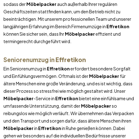
sodass der
Möbelpacker
auch außerhalb Ihrer regulären
Geschäftszeiten stattfinden kann, um den Betrieb nicht zu
beeinträchtigen. Mit unserem professionellen Team und unserer
langjährigen Erfahrung im Bereich Firmenumzüge in
Effretikon
können Sie sicher sein, dass Ihr
Möbelpacker
effizient und
termingerecht durchgeführt wird.
Seniorenumzug in
Effretikon
Ein Seniorenumzug in
Effretikon
erfordert besondere Sorgfalt
und Einfühlungsvermögen. Oftmals ist der
Möbelpacker
für
ältere Menschen eine große Veränderung, und es ist wichtig, dass
dieser Prozess so stressfrei wie möglich gestaltet wird. Unser
Möbelpacker
-Service in
Effretikon
bietet eine einfühlsame und
umfassende Unterstützung, damit der
Möbelpacker
so
reibungslos wie möglich verläuft. Wir übernehmen das Verpacken
und den Transport und sorgen dafür, dass ältere Menschen ihren
Möbelpacker
in
Effretikon
in Ruhe genießen können. Dabei
gehen wir besonders auf die individuellen Bedürfnisse unserer