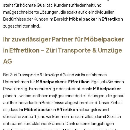
steht für höchste Qualität, Kundenzufriedenheit und
maßgeschneiderte Lösungen, die exakt auf die individuellen
Bedürfnisse der Kunden im Bereich
Möbelpacker
in
Effretikon
zugeschnitten sind.
Ihr zuverlässiger Partner für
Möbelpacker
in
Effretikon
– Züri Transporte & Umzüge
AG
Bei Züri Transporte & Umzüge AG sind wir Ihr erfahrenes
Unternehmen für
Möbelpacker
in
Effretikon
. Egal, ob Sie einen
Privatumzug, Firmenumzug oder internationale
Möbelpacker
planen – wir bieten Ihnen maßgeschneiderte Lösungen, die genau
auf Ihre individuellen Bedürfnisse abgestimmt sind. Unser Ziel ist
es, dass Ihr
Möbelpacker
in
Effretikon
reibungslos und
stressfrei verläuft, und wir kümmern uns um alles, damit Sie sich
entspannt zurücklehnen können. Dank unserer langjährigen