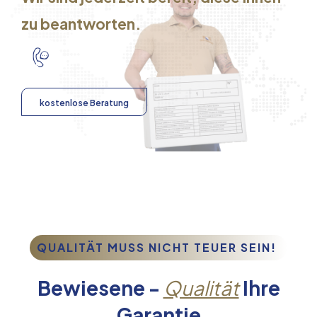
zu beantworten.
kostenlose Beratung
QUALITÄT MUSS NICHT TEUER SEIN!
Bewiesene -
Qualität
Ihre
Garantie