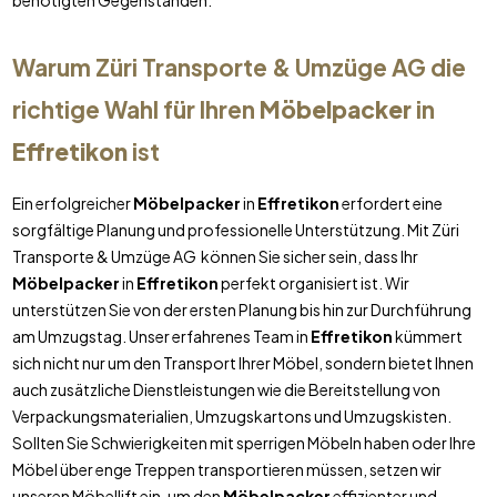
benötigten Gegenständen.
Warum Züri Transporte & Umzüge AG die
richtige Wahl für Ihren
Möbelpacker
in
Effretikon
ist
Ein erfolgreicher
Möbelpacker
in
Effretikon
erfordert eine
sorgfältige Planung und professionelle Unterstützung. Mit Züri
Transporte & Umzüge AG können Sie sicher sein, dass Ihr
Möbelpacker
in
Effretikon
perfekt organisiert ist. Wir
unterstützen Sie von der ersten Planung bis hin zur Durchführung
am Umzugstag. Unser erfahrenes Team in
Effretikon
kümmert
sich nicht nur um den Transport Ihrer Möbel, sondern bietet Ihnen
auch zusätzliche Dienstleistungen wie die Bereitstellung von
Verpackungsmaterialien, Umzugskartons und Umzugskisten.
Sollten Sie Schwierigkeiten mit sperrigen Möbeln haben oder Ihre
Möbel über enge Treppen transportieren müssen, setzen wir
unseren Möbellift ein, um den
Möbelpacker
effizienter und