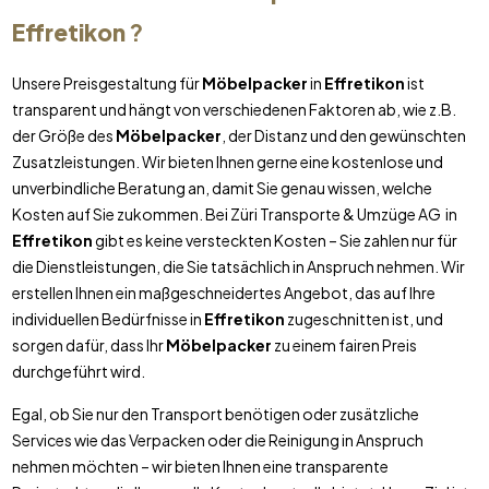
Effretikon
?
Unsere Preisgestaltung für
Möbelpacker
in
Effretikon
ist
transparent und hängt von verschiedenen Faktoren ab, wie z.B.
der Größe des
Möbelpacker
, der Distanz und den gewünschten
Zusatzleistungen. Wir bieten Ihnen gerne eine kostenlose und
unverbindliche Beratung an, damit Sie genau wissen, welche
Kosten auf Sie zukommen. Bei Züri Transporte & Umzüge AG in
Effretikon
gibt es keine versteckten Kosten – Sie zahlen nur für
die Dienstleistungen, die Sie tatsächlich in Anspruch nehmen. Wir
erstellen Ihnen ein maßgeschneidertes Angebot, das auf Ihre
individuellen Bedürfnisse in
Effretikon
zugeschnitten ist, und
sorgen dafür, dass Ihr
Möbelpacker
zu einem fairen Preis
durchgeführt wird.
Egal, ob Sie nur den Transport benötigen oder zusätzliche
Services wie das Verpacken oder die Reinigung in Anspruch
nehmen möchten – wir bieten Ihnen eine transparente