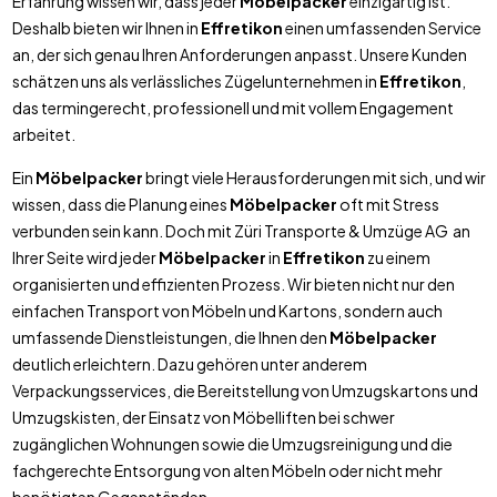
Erfahrung wissen wir, dass jeder
Möbelpacker
einzigartig ist.
Deshalb bieten wir Ihnen in
Effretikon
einen umfassenden Service
an, der sich genau Ihren Anforderungen anpasst. Unsere Kunden
schätzen uns als verlässliches Zügelunternehmen in
Effretikon
,
das termingerecht, professionell und mit vollem Engagement
arbeitet.
Ein
Möbelpacker
bringt viele Herausforderungen mit sich, und wir
wissen, dass die Planung eines
Möbelpacker
oft mit Stress
verbunden sein kann. Doch mit Züri Transporte & Umzüge AG an
Ihrer Seite wird jeder
Möbelpacker
in
Effretikon
zu einem
organisierten und effizienten Prozess. Wir bieten nicht nur den
einfachen Transport von Möbeln und Kartons, sondern auch
umfassende Dienstleistungen, die Ihnen den
Möbelpacker
deutlich erleichtern. Dazu gehören unter anderem
Verpackungsservices, die Bereitstellung von Umzugskartons und
Umzugskisten, der Einsatz von Möbelliften bei schwer
zugänglichen Wohnungen sowie die Umzugsreinigung und die
fachgerechte Entsorgung von alten Möbeln oder nicht mehr