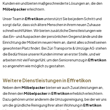
Kunden ein und bieten maßgeschneiderte Lösungen an, die den
Möbelpacker
erleichtern.
Unser Team in
Effretikon
unterstützt Sie bei jedem Schritt und
sorgt dafür, dass sich ältere Menschen in ihrem neuen Zuhause
schnell wohlfühlen. Wir bieten zusätzliche Dienstleistungen wie
das Ein- und Auspacken der persönlichen Gegenstände und die
Einrichtung der Möbel im neuen Heim an, damit alles schnell seinen
gewohnten Platz findet. Bei Züri Transporte & Umzüge AG stehen
die Bedürfnisse unserer Kunden immer an erster Stelle, und wir
arbeiten mit viel Feingefühl, um den Seniorenumzug in
Effretikon
so angenehm wie möglich zu gestalten.
Weitere Dienstleistungen in
Effretikon
Neben dem
Möbelpacker
bieten wir auch Zusatzleistungen an,
die Ihnen den
Möbelpacker
in
Effretikon
erheblich erleichtern.
Dazu gehören unter anderem die Umzugsreinigung, bei der wir uns
um die gründliche Reinigung Ihrer alten Wohnung in
Effretikon