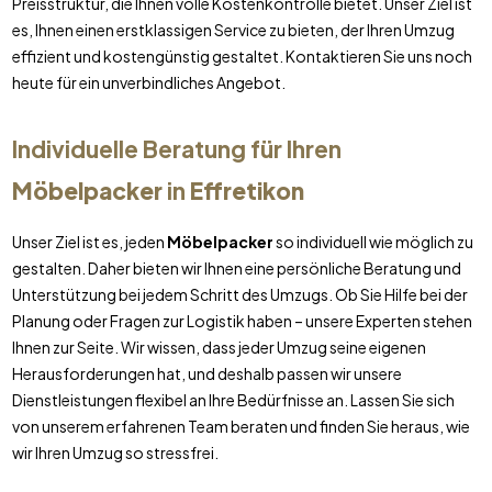
Preisstruktur, die Ihnen volle Kostenkontrolle bietet. Unser Ziel ist
es, Ihnen einen erstklassigen Service zu bieten, der Ihren Umzug
effizient und kostengünstig gestaltet. Kontaktieren Sie uns noch
heute für ein unverbindliches Angebot.
Individuelle Beratung für Ihren
Möbelpacker
in
Effretikon
Unser Ziel ist es, jeden
Möbelpacker
so individuell wie möglich zu
gestalten. Daher bieten wir Ihnen eine persönliche Beratung und
Unterstützung bei jedem Schritt des Umzugs. Ob Sie Hilfe bei der
Planung oder Fragen zur Logistik haben – unsere Experten stehen
Ihnen zur Seite. Wir wissen, dass jeder Umzug seine eigenen
Herausforderungen hat, und deshalb passen wir unsere
Dienstleistungen flexibel an Ihre Bedürfnisse an. Lassen Sie sich
von unserem erfahrenen Team beraten und finden Sie heraus, wie
wir Ihren Umzug so stressfrei.