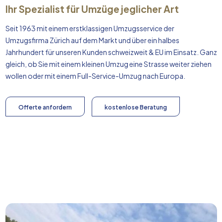
Ihr Spezialist für Umzüge jeglicher Art
Seit 1963 mit einem erstklassigen Umzugsservice der
Umzugsfirma Zürich auf dem Markt und über ein halbes
Jahrhundert für unseren Kunden schweizweit & EU im Einsatz. Ganz
gleich, ob Sie mit einem kleinen Umzug eine Strasse weiter ziehen
wollen oder mit einem Full-Service-Umzug nach
Europa
.
Offerte anfordern
kostenlose Beratung