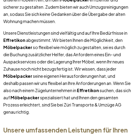
sicherer zu gestalten. Zudem bieten wir auch Umzugsreinigungen
an, sodass Sie sich keine Gedanken über die Übergabe der alten
Wohnung machen müssen.
Unsere Dienstleistungen sind vielfältig und auf Ihre Bedürfnisse in
Effretikon
abgestimmt. Wir bieten Ihnen die Möglichkeit, den
Möbelpacker
so flexibel wie möglich zu gestalten, sei es durch
die Buchung zusätzlicher Helfer, das Anfordern eines Ein- und
Auspackservices oder die Lagerung Ihrer Möbel, wenn Ihr neues
Zuhause noch nicht bezugsfertig ist. Wir wissen, dass jeder
Möbelpacker
seine eigenen Herausforderungen hat, und
deshalb passen wir uns flexibel an Ihre Anforderungen an. Wenn Sie
also nach einem Zügelunternehmen in
Effretikon
suchen, das sich
auf
Möbelpacker
spezialisiert hat und Ihnen den gesamten
Prozess erleichtert, sind Sie bei Züri Transporte & Umzüge AG
genau richtig.
Unsere umfassenden Leistungen für Ihren