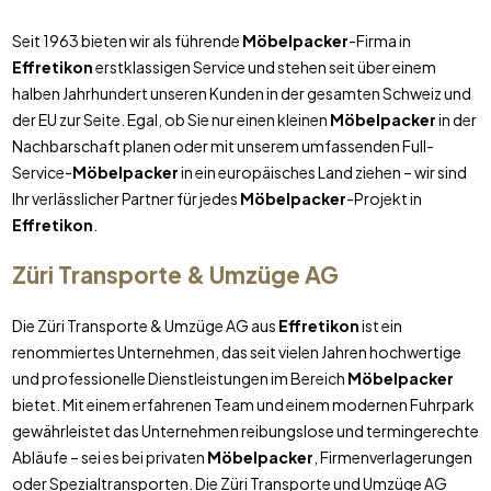
Seit 1963 bieten wir als führende
Möbelpacker
-Firma in
Effretikon
erstklassigen Service und stehen seit über einem
halben Jahrhundert unseren Kunden in der gesamten Schweiz und
der EU zur Seite. Egal, ob Sie nur einen kleinen
Möbelpacker
in der
Nachbarschaft planen oder mit unserem umfassenden Full-
Service-
Möbelpacker
in ein europäisches Land ziehen – wir sind
Ihr verlässlicher Partner für jedes
Möbelpacker
-Projekt in
Effretikon
.
Züri Transporte & Umzüge AG
Die Züri Transporte & Umzüge AG aus
Effretikon
ist ein
renommiertes Unternehmen, das seit vielen Jahren hochwertige
und professionelle Dienstleistungen im Bereich
Möbelpacker
bietet. Mit einem erfahrenen Team und einem modernen Fuhrpark
gewährleistet das Unternehmen reibungslose und termingerechte
Abläufe – sei es bei privaten
Möbelpacker
, Firmenverlagerungen
oder Spezialtransporten. Die Züri Transporte und Umzüge AG