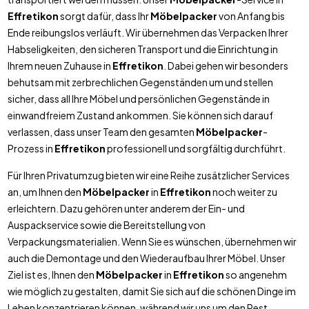
Effretikon
sorgt dafür, dass Ihr
Möbelpacker
von Anfang bis
Ende reibungslos verläuft. Wir übernehmen das Verpacken Ihrer
Habseligkeiten, den sicheren Transport und die Einrichtung in
Ihrem neuen Zuhause in
Effretikon
. Dabei gehen wir besonders
behutsam mit zerbrechlichen Gegenständen um und stellen
sicher, dass all Ihre Möbel und persönlichen Gegenstände in
einwandfreiem Zustand ankommen. Sie können sich darauf
verlassen, dass unser Team den gesamten
Möbelpacker
-
Prozess in
Effretikon
professionell und sorgfältig durchführt.
Für Ihren Privatumzug bieten wir eine Reihe zusätzlicher Services
an, um Ihnen den
Möbelpacker
in
Effretikon
noch weiter zu
erleichtern. Dazu gehören unter anderem der Ein- und
Auspackservice sowie die Bereitstellung von
Verpackungsmaterialien. Wenn Sie es wünschen, übernehmen wir
auch die Demontage und den Wiederaufbau Ihrer Möbel. Unser
Ziel ist es, Ihnen den
Möbelpacker
in
Effretikon
so angenehm
wie möglich zu gestalten, damit Sie sich auf die schönen Dinge im
Leben konzentrieren können, während wir uns um den Rest