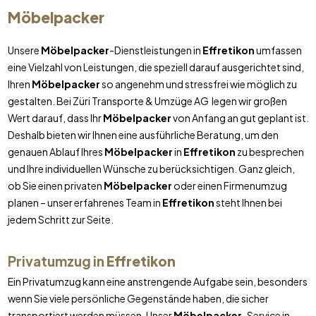
Möbelpacker
Unsere
Möbelpacker
-Dienstleistungen in
Effretikon
umfassen
eine Vielzahl von Leistungen, die speziell darauf ausgerichtet sind,
Ihren
Möbelpacker
so angenehm und stressfrei wie möglich zu
gestalten. Bei Züri Transporte & Umzüge AG legen wir großen
Wert darauf, dass Ihr
Möbelpacker
von Anfang an gut geplant ist.
Deshalb bieten wir Ihnen eine ausführliche Beratung, um den
genauen Ablauf Ihres
Möbelpacker
in
Effretikon
zu besprechen
und Ihre individuellen Wünsche zu berücksichtigen. Ganz gleich,
ob Sie einen privaten
Möbelpacker
oder einen Firmenumzug
planen – unser erfahrenes Team in
Effretikon
steht Ihnen bei
jedem Schritt zur Seite.
Privatumzug in
Effretikon
Ein Privatumzug kann eine anstrengende Aufgabe sein, besonders
wenn Sie viele persönliche Gegenstände haben, die sicher
transportiert werden müssen. Unser
Möbelpacker
-Service in