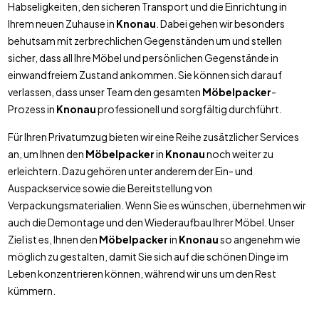
Habseligkeiten, den sicheren Transport und die Einrichtung in
Ihrem neuen Zuhause in
Knonau
. Dabei gehen wir besonders
behutsam mit zerbrechlichen Gegenständen um und stellen
sicher, dass all Ihre Möbel und persönlichen Gegenstände in
einwandfreiem Zustand ankommen. Sie können sich darauf
verlassen, dass unser Team den gesamten
Möbelpacker
-
Prozess in
Knonau
professionell und sorgfältig durchführt.
Für Ihren Privatumzug bieten wir eine Reihe zusätzlicher Services
an, um Ihnen den
Möbelpacker
in
Knonau
noch weiter zu
erleichtern. Dazu gehören unter anderem der Ein- und
Auspackservice sowie die Bereitstellung von
Verpackungsmaterialien. Wenn Sie es wünschen, übernehmen wir
auch die Demontage und den Wiederaufbau Ihrer Möbel. Unser
Ziel ist es, Ihnen den
Möbelpacker
in
Knonau
so angenehm wie
möglich zu gestalten, damit Sie sich auf die schönen Dinge im
Leben konzentrieren können, während wir uns um den Rest
kümmern.