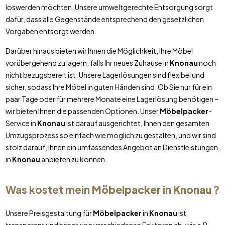
loswerden möchten. Unsere umweltgerechte Entsorgung sorgt
dafür, dass alle Gegenstände entsprechend den gesetzlichen
Vorgaben entsorgt werden.
Darüber hinaus bieten wir Ihnen die Möglichkeit, Ihre Möbel
vorübergehend zu lagern, falls Ihr neues Zuhause in
Knonau
noch
nicht bezugsbereit ist. Unsere Lagerlösungen sind flexibel und
sicher, sodass Ihre Möbel in guten Händen sind. Ob Sie nur für ein
paar Tage oder für mehrere Monate eine Lagerlösung benötigen –
wir bieten Ihnen die passenden Optionen. Unser
Möbelpacker
-
Service in
Knonau
ist darauf ausgerichtet, Ihnen den gesamten
Umzugsprozess so einfach wie möglich zu gestalten, und wir sind
stolz darauf, Ihnen ein umfassendes Angebot an Dienstleistungen
in
Knonau
anbieten zu können.
Was kostet mein
Möbelpacker
in
Knonau
?
Unsere Preisgestaltung für
Möbelpacker
in
Knonau
ist