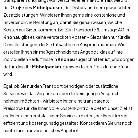
transparent und hängt von verschiedenen Faktoren ab, wie z.B.
der Größe des
Möbelpacker
, der Distanz und den gewünschten
Zusatzleistungen. Wir bieten Ihnen gerne eine kostenlose und
unverbindliche Beratung an, damit Sie genau wissen, welche
Kosten auf Sie zukommen. Bei Züri Transporte & Umzüge AG in
Knonau
gibt es keine versteckten Kosten – Sie zahlen nur für die
Dienstleistungen, die Sie tatsächlich in Anspruch nehmen. Wir
erstellen Ihnen ein maßgeschneidertes Angebot, das auf Ihre
individuellen Bedürfnisse in
Knonau
zugeschnitten ist, und sorgen
dafür, dass Ihr
Möbelpacker
zu einem fairen Preis durchgeführt
wird.
Egal, ob Sie nur den Transport benötigen oder zusätzliche
Services wie das Verpacken oder die Reinigung in Anspruch
nehmen möchten – wir bieten Ihnen eine transparente
Preisstruktur, die Ihnen volle Kostenkontrolle bietet. Unser Ziel ist
es, Ihnen einen erstklassigen Service zu bieten, der Ihren Umzug
effizient und kostengünstig gestaltet. Kontaktieren Sie uns noch
heute für ein unverbindliches Angebot.