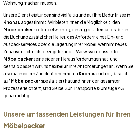
Wohnung machen müssen.
Unsere Dienstleistungen sind vielfältig und auf Ihre Bedürfnisse in
Knonau
abgestimmt. Wir bieten Ihnen die Möglichkeit, den
Möbelpacker
so flexibel wie möglich zu gestalten, sei es durch
die Buchung zusätzlicher Helfer, das Anfordern eines Ein- und
Auspackservices oder die Lagerung Ihrer Möbel, wenn Ihr neues
Zuhause noch nicht bezugsfertig ist. Wir wissen, dass jeder
Möbelpacker
seine eigenen Herausforderungen hat, und
deshalb passen wir uns flexibel an Ihre Anforderungen an. Wenn Sie
also nach einem Zügelunternehmen in
Knonau
suchen, das sich
auf
Möbelpacker
spezialisiert hat und Ihnen den gesamten
Prozess erleichtert, sind Sie bei Züri Transporte & Umzüge AG
genau richtig.
Unsere umfassenden Leistungen für Ihren
Möbelpacker