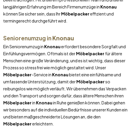
langjährigen Erfahrung im Bereich Firmenumzüge in
Knonau
können Sie sicher sein, dass Ihr
Möbelpacker
effizient und
termingerecht durchgeführt wird.
Seniorenumzug in
Knonau
Ein Seniorenumzug in
Knonau
erfordert besondere Sorgfalt und
Einfühlungsvermögen. Oftmals ist der
Möbelpacker
für ältere
Menschen eine große Veränderung, und es ist wichtig, dass dieser
Prozess so stressfrei wie möglich gestaltet wird. Unser
Möbelpacker
-Service in
Knonau
bietet eine einfühlsame und
umfassende Unterstützung, damit der
Möbelpacker
so
reibungslos wie möglich verläuft. Wir übernehmen das Verpacken
und den Transport und sorgen dafür, dass ältere Menschen ihren
Möbelpacker
in
Knonau
in Ruhe genießen können. Dabei gehen
wir besonders auf die individuellen Bedürfnisse unserer Kunden ein
und bieten maßgeschneiderte Lösungen an, die den
Möbelpacker
erleichtern.