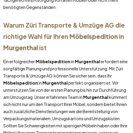
fachgerechte Entsorgung von alten Möbeln oder nicht mehr
benötigten Gegenständen.
Warum Züri Transporte & Umzüge AG die
richtige Wahl für Ihren
Möbelspedition
in
Murgenthal
ist
Ein erfolgreicher
Möbelspedition
in
Murgenthal
erfordert eine
sorgfältige Planung und professionelle Unterstützung. Mit Züri
Transporte & Umzüge AG können Sie sicher sein, dass Ihr
Möbelspedition
in
Murgenthal
perfekt organisiert ist. Wir
unterstützen Sie von der ersten Planung bis hin zur Durchführung
am Umzugstag. Unser erfahrenes Team in
Murgenthal
kümmert
sich nicht nur um den Transport Ihrer Möbel, sondern bietet Ihnen
auch zusätzliche Dienstleistungen wie die Bereitstellung von
Verpackungsmaterialien, Umzugskartons und Umzugskisten.
Sollten Sie Schwierigkeiten mit sperrigen Möbeln haben oder Ihre
Möbel über enge Treppen transportieren müssen, setzen wir