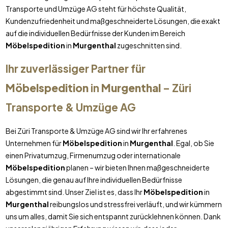
Transporte und Umzüge AG steht für höchste Qualität,
Kundenzufriedenheit und maßgeschneiderte Lösungen, die exakt
auf die individuellen Bedürfnisse der Kunden im Bereich
Möbelspedition
in
Murgenthal
zugeschnitten sind.
Ihr zuverlässiger Partner für
Möbelspedition
in
Murgenthal
– Züri
Transporte & Umzüge AG
Bei Züri Transporte & Umzüge AG sind wir Ihr erfahrenes
Unternehmen für
Möbelspedition
in
Murgenthal
. Egal, ob Sie
einen Privatumzug, Firmenumzug oder internationale
Möbelspedition
planen – wir bieten Ihnen maßgeschneiderte
Lösungen, die genau auf Ihre individuellen Bedürfnisse
abgestimmt sind. Unser Ziel ist es, dass Ihr
Möbelspedition
in
Murgenthal
reibungslos und stressfrei verläuft, und wir kümmern
uns um alles, damit Sie sich entspannt zurücklehnen können. Dank