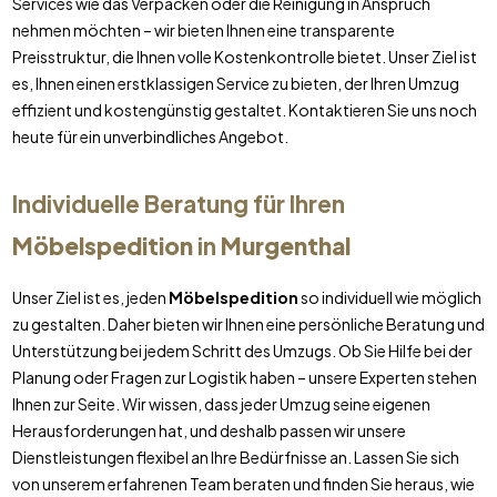
Services wie das Verpacken oder die Reinigung in Anspruch
nehmen möchten – wir bieten Ihnen eine transparente
Preisstruktur, die Ihnen volle Kostenkontrolle bietet. Unser Ziel ist
es, Ihnen einen erstklassigen Service zu bieten, der Ihren Umzug
effizient und kostengünstig gestaltet. Kontaktieren Sie uns noch
heute für ein unverbindliches Angebot.
Individuelle Beratung für Ihren
Möbelspedition
in
Murgenthal
Unser Ziel ist es, jeden
Möbelspedition
so individuell wie möglich
zu gestalten. Daher bieten wir Ihnen eine persönliche Beratung und
Unterstützung bei jedem Schritt des Umzugs. Ob Sie Hilfe bei der
Planung oder Fragen zur Logistik haben – unsere Experten stehen
Ihnen zur Seite. Wir wissen, dass jeder Umzug seine eigenen
Herausforderungen hat, und deshalb passen wir unsere
Dienstleistungen flexibel an Ihre Bedürfnisse an. Lassen Sie sich
von unserem erfahrenen Team beraten und finden Sie heraus, wie