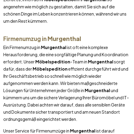
angenehm wie möglich zu gestalten, damit Sie sich auf die
schönen Dinge im Leben konzentrieren können, während wir uns
um den Rest kümmern.
Firmenumzug in
Murgenthal
Ein Firmenumzug in
Murgenthal
ist oft eine komplexe
Herausforderung, die eine sorgfältige Planung und Koordination
erfordert. Unser
Möbelspedition
-Team in
Murgenthal
sorgt
dafür, dass der
Möbelspedition
effizient durchgeführt wird und
Ihr Geschäftsbetrieb so schnell wie möglich wieder
aufgenommen werden kann. Wir bieten maßgeschneiderte
Lösungen für Unternehmen jeder Größe in
Murgenthal
und
kümmern uns um die sichere Verlagerung Ihrer Büromöbel und IT-
Ausrüstung. Dabei achten wir darauf, dass alle sensiblen Geräte
und Dokumente sicher transportiert und am neuen Standort
ordnungsgemäß eingerichtet werden.
Unser Service für Firmenumzüge in
Murgenthal
ist darauf