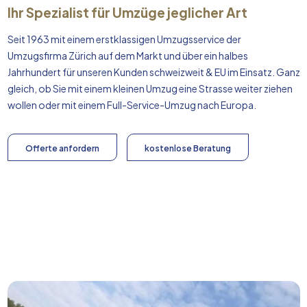
Ihr Spezialist für Umzüge jeglicher Art
Seit 1963 mit einem erstklassigen Umzugsservice der
Umzugsfirma Zürich auf dem Markt und über ein halbes
Jahrhundert für unseren Kunden schweizweit & EU im Einsatz. Ganz
gleich, ob Sie mit einem kleinen Umzug eine Strasse weiter ziehen
wollen oder mit einem Full-Service-Umzug nach
Europa
.
Offerte anfordern
kostenlose Beratung