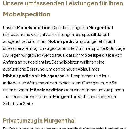
Unsere umfassenden Leistungen für Ihren
Möbelspedition
Unsere
Möbelspedition
-Dienstleistungen in
Murgenthal
umfassen eine Vielzahl von Leistungen, die speziell darauf
ausgerichtet sind, Ihren
Möbelspedition
so angenehm und
stressfrei wie möglich zu gestalten. Bei Züri Transporte & Umzüge
AG legen wir großen Wert darauf, dass Ihr
Möbelspedition
von
Anfang an gut geplant ist. Deshalb bieten wir Ihnen eine
ausführliche Beratung, um den genauen Ablauf Ihres
Möbelspedition
in
Murgenthal
zu besprechen und Ihre
individuellen Wünsche zu berücksichtigen. Ganz gleich, ob Sie
einen privaten
Möbelspedition
oder einen Firmenumzug planen
– unser erfahrenes Team in
Murgenthal
steht Ihnen bei jedem
Schritt zur Seite.
Privatumzug in
Murgenthal
Ein Privatumzug kann eine anstrengende Aufgabe sein, besonders