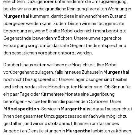
erleichtern. Dazu gehören unter anderem die Umzugsreinigung,
bei der wir uns um die gründliche Reinigung Ihrer alten Wohnung in
Murgenthal
kümmern, damit diese in einwandfreiem Zustand
übergeben werden kann. Zudem bieten wir eine fachgerechte
Entsorgung an, wenn Sie alte Möbel oder nicht mehr benötigte
Gegenstände loswerden möchten. Unsere umweltgerechte
Entsorgung sorgt dafür, dass alle Gegenstände entsprechend
den gesetzlichen Vorgaben entsorgt werden.
Darüber hinaus bieten wir Ihnen die Möglichkeit, Ihre Möbel
vorübergehend zu lagern, falls Ihr neues Zuhause in
Murgenthal
noch nicht bezugsbereit ist. Unsere Lagerlösungen sind flexibel
und sicher, sodass Ihre Möbel in guten Händen sind. Ob Sie nur für
ein paar Tage oder für mehrere Monate eine Lagerlösung
benötigen – wir bieten Ihnen die passenden Optionen. Unser
Möbelspedition
-Service in
Murgenthal
ist darauf ausgerichtet,
Ihnen den gesamten Umzugsprozess so einfach wie möglich zu
gestalten, und wir sind stolz darauf, Ihnen ein umfassendes
Angebot an Dienstleistungen in
Murgenthal
anbieten zu können.