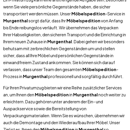
wenn Sie viele persönliche Gegenstände haben, die sicher
transportiert werden müssen. Unser
Möbelspedition
-Service in
Murgenthal
sorgt dafür, dass Ihr
Möbelspedition
von Anfang
bis Ende reibungslos verläuft. Wir übernehmen das Verpacken
Ihrer Habseligkeiten, den sicheren Transport und die Einrichtung in
Ihrem neuen Zuhause in
Murgenthal
. Dabei gehen wir besonders
behutsam mit zerbrechlichen Gegenständen um und stellen
sicher, dass all Ihre Möbel und persönlichen Gegenstände in
einwandfreiem Zustand ankommen. Sie können sich darauf
verlassen, dass unser Team den gesamten
Möbelspedition
-
Prozess in
Murgenthal
professionell und sorgfältig durchführt.
Für Ihren Privatumzug bieten wir eine Reihe zusätzlicher Services
an, um Ihnen den
Möbelspedition
in
Murgenthal
noch weiter zu
erleichtern. Dazu gehören unter anderem der Ein- und
Auspackservice sowie die Bereitstellung von
Verpackungsmaterialien. Wenn Sie es wünschen, übernehmen wir
auch die Demontage und den Wiederaufbau Ihrer Möbel. Unser
Ziel ist es, Ihnen den
Möbelspedition
in
Murgenthal
so