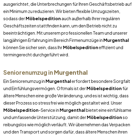
ausgerichtet, die Unterbrechungen für Ihren Geschäftsbetrieb auf
ein Minimum zu reduzieren. Wir bieten flexible Umzugszeiten,
sodass der
Möbelspedition
auch außerhalb Ihrer regulären
Geschäftszeiten stattfinden kann, um den Betrieb nicht zu
beeinträchtigen. Mit unserem professionellen Team und unserer
langjährigen Erfahrung im Bereich Firmenumzüge in
Murgenthal
können Sie sicher sein, dass Ihr
Möbelspedition
effizient und
termingerecht durchgeführt wird.
Seniorenumzug in
Murgenthal
Ein Seniorenumzug in
Murgenthal
erfordert besondere Sorgfalt
und Einfühlungsvermögen. Oftmals ist der
Möbelspedition
für
ältere Menschen eine große Veränderung, und es ist wichtig, dass
dieser Prozess so stressfrei wie möglich gestaltet wird. Unser
Möbelspedition
-Service in
Murgenthal
bietet eine einfühlsame
und umfassende Unterstützung, damit der
Möbelspedition
so
reibungslos wie möglich verläuft. Wir übernehmen das Verpacken
und den Transport und sorgen dafür, dass ältere Menschen ihren