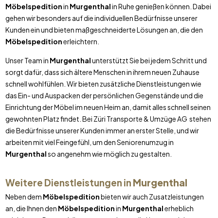
Möbelspedition
in
Murgenthal
in Ruhe genießen können. Dabei
gehen wir besonders auf die individuellen Bedürfnisse unserer
Kunden ein und bieten maßgeschneiderte Lösungen an, die den
Möbelspedition
erleichtern.
Unser Team in
Murgenthal
unterstützt Sie bei jedem Schritt und
sorgt dafür, dass sich ältere Menschen in ihrem neuen Zuhause
schnell wohlfühlen. Wir bieten zusätzliche Dienstleistungen wie
das Ein- und Auspacken der persönlichen Gegenstände und die
Einrichtung der Möbel im neuen Heim an, damit alles schnell seinen
gewohnten Platz findet. Bei Züri Transporte & Umzüge AG stehen
die Bedürfnisse unserer Kunden immer an erster Stelle, und wir
arbeiten mit viel Feingefühl, um den Seniorenumzug in
Murgenthal
so angenehm wie möglich zu gestalten.
Weitere Dienstleistungen in
Murgenthal
Neben dem
Möbelspedition
bieten wir auch Zusatzleistungen
an, die Ihnen den
Möbelspedition
in
Murgenthal
erheblich