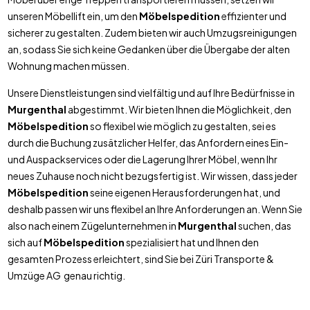
unseren Möbellift ein, um den
Möbelspedition
effizienter und
sicherer zu gestalten. Zudem bieten wir auch Umzugsreinigungen
an, sodass Sie sich keine Gedanken über die Übergabe der alten
Wohnung machen müssen.
Unsere Dienstleistungen sind vielfältig und auf Ihre Bedürfnisse in
Murgenthal
abgestimmt. Wir bieten Ihnen die Möglichkeit, den
Möbelspedition
so flexibel wie möglich zu gestalten, sei es
durch die Buchung zusätzlicher Helfer, das Anfordern eines Ein-
und Auspackservices oder die Lagerung Ihrer Möbel, wenn Ihr
neues Zuhause noch nicht bezugsfertig ist. Wir wissen, dass jeder
Möbelspedition
seine eigenen Herausforderungen hat, und
deshalb passen wir uns flexibel an Ihre Anforderungen an. Wenn Sie
also nach einem Zügelunternehmen in
Murgenthal
suchen, das
sich auf
Möbelspedition
spezialisiert hat und Ihnen den
gesamten Prozess erleichtert, sind Sie bei Züri Transporte &
Umzüge AG genau richtig.