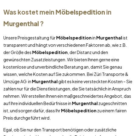
Was kostet mein
Möbelspedition
in
Murgenthal
?
Unsere Preisgestaltung für
Möbelspedition
in
Murgenthal
ist
transparent und hängt von verschiedenen Faktoren ab, wie z.B.
der Größe des
Möbelspedition
, der Distanz und den
gewünschten Zusatzleistungen. Wir bieten Ihnen gerne eine
kostenlose und unverbindliche Beratung an, damit Sie genau
wissen, welche Kosten auf Sie zukommen. Bei Züri Transporte &
Umzüge AG in
Murgenthal
gibt es keine versteckten Kosten – Sie
zahlen nur für die Dienstleistungen, die Sie tatsächlich in Anspruch
nehmen. Wir erstellen Ihnen ein maßgeschneidertes Angebot, das
auf Ihre individuellen Bedürfnisse in
Murgenthal
zugeschnitten
ist, und sorgen dafür, dass Ihr
Möbelspedition
zu einem fairen
Preis durchgeführt wird.
Egal, ob Sie nur den Transport benötigen oder zusätzliche