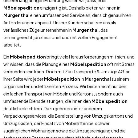
unserer langjährigen Erfahrung wissen wir, dass jeder
Möbelspedition
einzigartig ist. Deshalb bieten wir Ihnen in
Murgenthal
einen umfassenden Service an, der sich genau Ihren
Anforderungen anpasst. Unsere Kunden schätzen uns als
verlässliches Zügelunternehmen in
Murgenthal
, das
termingerecht, professionell und mit vollem Engagement
arbeitet.
Ein
Möbelspedition
bringt viele Herausforderungen mit sich, und
wir wissen, dass die Planung eines
Möbelspedition
oft mit Stress
verbunden sein kann. Doch mit Züri Transporte & Umzüge AG an
Ihrer Seite wird jeder
Möbelspedition
in
Murgenthal
zu einem
organisierten und effizienten Prozess. Wir bieten nicht nur den
einfachen Transport von Möbeln und Kartons, sondern auch
umfassende Dienstleistungen, die Ihnen den
Möbelspedition
deutlich erleichtern. Dazu gehören unter anderem
Verpackungsservices, die Bereitstellung von Umzugskartons und
Umzugskisten, der Einsatz von Möbelliften bei schwer
zugänglichen Wohnungen sowie die Umzugsreinigung und die