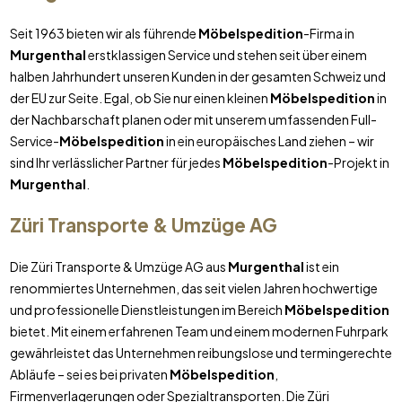
Seit 1963 bieten wir als führende
Möbelspedition
-Firma in
Murgenthal
erstklassigen Service und stehen seit über einem
halben Jahrhundert unseren Kunden in der gesamten Schweiz und
der EU zur Seite. Egal, ob Sie nur einen kleinen
Möbelspedition
in
der Nachbarschaft planen oder mit unserem umfassenden Full-
Service-
Möbelspedition
in ein europäisches Land ziehen – wir
sind Ihr verlässlicher Partner für jedes
Möbelspedition
-Projekt in
Murgenthal
.
Züri Transporte & Umzüge AG
Die Züri Transporte & Umzüge AG aus
Murgenthal
ist ein
renommiertes Unternehmen, das seit vielen Jahren hochwertige
und professionelle Dienstleistungen im Bereich
Möbelspedition
bietet. Mit einem erfahrenen Team und einem modernen Fuhrpark
gewährleistet das Unternehmen reibungslose und termingerechte
Abläufe – sei es bei privaten
Möbelspedition
,
Firmenverlagerungen oder Spezialtransporten. Die Züri