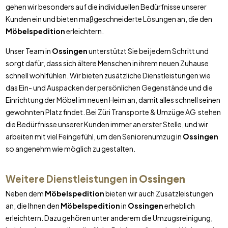
gehen wir besonders auf die individuellen Bedürfnisse unserer
Kunden ein und bieten maßgeschneiderte Lösungen an, die den
Möbelspedition
erleichtern.
Unser Team in
Ossingen
unterstützt Sie bei jedem Schritt und
sorgt dafür, dass sich ältere Menschen in ihrem neuen Zuhause
schnell wohlfühlen. Wir bieten zusätzliche Dienstleistungen wie
das Ein- und Auspacken der persönlichen Gegenstände und die
Einrichtung der Möbel im neuen Heim an, damit alles schnell seinen
gewohnten Platz findet. Bei Züri Transporte & Umzüge AG stehen
die Bedürfnisse unserer Kunden immer an erster Stelle, und wir
arbeiten mit viel Feingefühl, um den Seniorenumzug in
Ossingen
so angenehm wie möglich zu gestalten.
Weitere Dienstleistungen in
Ossingen
Neben dem
Möbelspedition
bieten wir auch Zusatzleistungen
an, die Ihnen den
Möbelspedition
in
Ossingen
erheblich
erleichtern. Dazu gehören unter anderem die Umzugsreinigung,