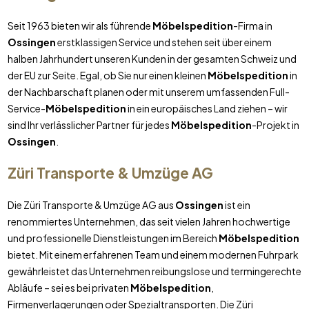
Seit 1963 bieten wir als führende
Möbelspedition
-Firma in
Ossingen
erstklassigen Service und stehen seit über einem
halben Jahrhundert unseren Kunden in der gesamten Schweiz und
der EU zur Seite. Egal, ob Sie nur einen kleinen
Möbelspedition
in
der Nachbarschaft planen oder mit unserem umfassenden Full-
Service-
Möbelspedition
in ein europäisches Land ziehen – wir
sind Ihr verlässlicher Partner für jedes
Möbelspedition
-Projekt in
Ossingen
.
Züri Transporte & Umzüge AG
Die Züri Transporte & Umzüge AG aus
Ossingen
ist ein
renommiertes Unternehmen, das seit vielen Jahren hochwertige
und professionelle Dienstleistungen im Bereich
Möbelspedition
bietet. Mit einem erfahrenen Team und einem modernen Fuhrpark
gewährleistet das Unternehmen reibungslose und termingerechte
Abläufe – sei es bei privaten
Möbelspedition
,
Firmenverlagerungen oder Spezialtransporten. Die Züri