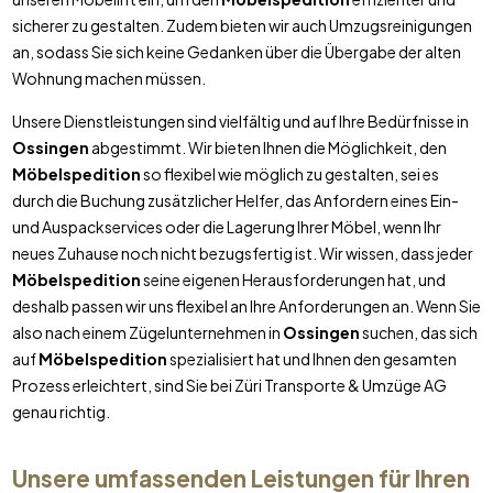
sicherer zu gestalten. Zudem bieten wir auch Umzugsreinigungen
an, sodass Sie sich keine Gedanken über die Übergabe der alten
Wohnung machen müssen.
Unsere Dienstleistungen sind vielfältig und auf Ihre Bedürfnisse in
Ossingen
abgestimmt. Wir bieten Ihnen die Möglichkeit, den
Möbelspedition
so flexibel wie möglich zu gestalten, sei es
durch die Buchung zusätzlicher Helfer, das Anfordern eines Ein-
und Auspackservices oder die Lagerung Ihrer Möbel, wenn Ihr
neues Zuhause noch nicht bezugsfertig ist. Wir wissen, dass jeder
Möbelspedition
seine eigenen Herausforderungen hat, und
deshalb passen wir uns flexibel an Ihre Anforderungen an. Wenn Sie
also nach einem Zügelunternehmen in
Ossingen
suchen, das sich
auf
Möbelspedition
spezialisiert hat und Ihnen den gesamten
Prozess erleichtert, sind Sie bei Züri Transporte & Umzüge AG
genau richtig.
Unsere umfassenden Leistungen für Ihren