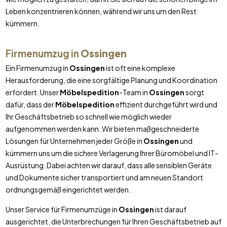
Leben konzentrieren können, während wir uns um den Rest
kümmern.
Firmenumzug in
Ossingen
Ein Firmenumzug in
Ossingen
ist oft eine komplexe
Herausforderung, die eine sorgfältige Planung und Koordination
erfordert. Unser
Möbelspedition
-Team in
Ossingen
sorgt
dafür, dass der
Möbelspedition
effizient durchgeführt wird und
Ihr Geschäftsbetrieb so schnell wie möglich wieder
aufgenommen werden kann. Wir bieten maßgeschneiderte
Lösungen für Unternehmen jeder Größe in
Ossingen
und
kümmern uns um die sichere Verlagerung Ihrer Büromöbel und IT-
Ausrüstung. Dabei achten wir darauf, dass alle sensiblen Geräte
und Dokumente sicher transportiert und am neuen Standort
ordnungsgemäß eingerichtet werden.
Unser Service für Firmenumzüge in
Ossingen
ist darauf
ausgerichtet, die Unterbrechungen für Ihren Geschäftsbetrieb auf