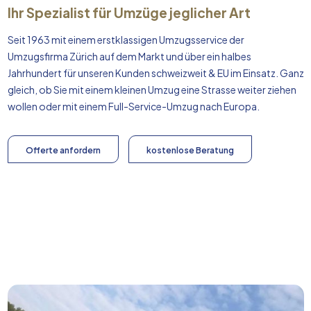
Ihr Spezialist für Umzüge jeglicher Art
Seit 1963 mit einem erstklassigen Umzugsservice der
Umzugsfirma Zürich auf dem Markt und über ein halbes
Jahrhundert für unseren Kunden schweizweit & EU im Einsatz. Ganz
gleich, ob Sie mit einem kleinen Umzug eine Strasse weiter ziehen
wollen oder mit einem Full-Service-Umzug nach
Europa
.
Offerte anfordern
kostenlose Beratung