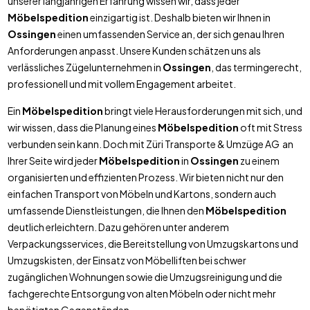
unserer langjährigen Erfahrung wissen wir, dass jeder
Möbelspedition
einzigartig ist. Deshalb bieten wir Ihnen in
Ossingen
einen umfassenden Service an, der sich genau Ihren
Anforderungen anpasst. Unsere Kunden schätzen uns als
verlässliches Zügelunternehmen in
Ossingen
, das termingerecht,
professionell und mit vollem Engagement arbeitet.
Ein
Möbelspedition
bringt viele Herausforderungen mit sich, und
wir wissen, dass die Planung eines
Möbelspedition
oft mit Stress
verbunden sein kann. Doch mit Züri Transporte & Umzüge AG an
Ihrer Seite wird jeder
Möbelspedition
in
Ossingen
zu einem
organisierten und effizienten Prozess. Wir bieten nicht nur den
einfachen Transport von Möbeln und Kartons, sondern auch
umfassende Dienstleistungen, die Ihnen den
Möbelspedition
deutlich erleichtern. Dazu gehören unter anderem
Verpackungsservices, die Bereitstellung von Umzugskartons und
Umzugskisten, der Einsatz von Möbelliften bei schwer
zugänglichen Wohnungen sowie die Umzugsreinigung und die
fachgerechte Entsorgung von alten Möbeln oder nicht mehr