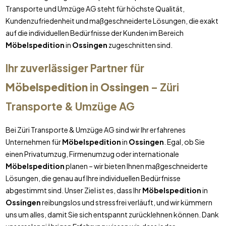
Transporte und Umzüge AG steht für höchste Qualität,
Kundenzufriedenheit und maßgeschneiderte Lösungen, die exakt
auf die individuellen Bedürfnisse der Kunden im Bereich
Möbelspedition
in
Ossingen
zugeschnitten sind.
Ihr zuverlässiger Partner für
Möbelspedition
in
Ossingen
– Züri
Transporte & Umzüge AG
Bei Züri Transporte & Umzüge AG sind wir Ihr erfahrenes
Unternehmen für
Möbelspedition
in
Ossingen
. Egal, ob Sie
einen Privatumzug, Firmenumzug oder internationale
Möbelspedition
planen – wir bieten Ihnen maßgeschneiderte
Lösungen, die genau auf Ihre individuellen Bedürfnisse
abgestimmt sind. Unser Ziel ist es, dass Ihr
Möbelspedition
in
Ossingen
reibungslos und stressfrei verläuft, und wir kümmern
uns um alles, damit Sie sich entspannt zurücklehnen können. Dank