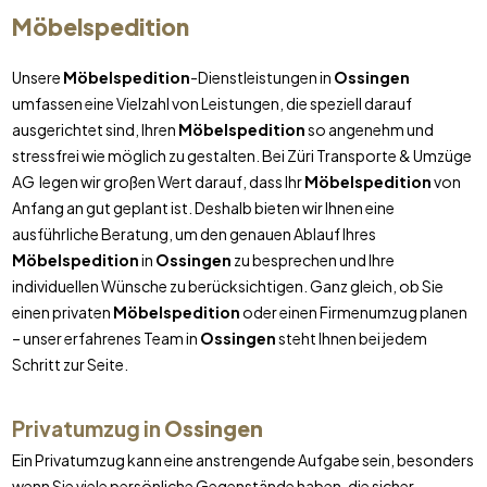
Möbelspedition
Unsere
Möbelspedition
-Dienstleistungen in
Ossingen
umfassen eine Vielzahl von Leistungen, die speziell darauf
ausgerichtet sind, Ihren
Möbelspedition
so angenehm und
stressfrei wie möglich zu gestalten. Bei Züri Transporte & Umzüge
AG legen wir großen Wert darauf, dass Ihr
Möbelspedition
von
Anfang an gut geplant ist. Deshalb bieten wir Ihnen eine
ausführliche Beratung, um den genauen Ablauf Ihres
Möbelspedition
in
Ossingen
zu besprechen und Ihre
individuellen Wünsche zu berücksichtigen. Ganz gleich, ob Sie
einen privaten
Möbelspedition
oder einen Firmenumzug planen
– unser erfahrenes Team in
Ossingen
steht Ihnen bei jedem
Schritt zur Seite.
Privatumzug in
Ossingen
Ein Privatumzug kann eine anstrengende Aufgabe sein, besonders
wenn Sie viele persönliche Gegenstände haben, die sicher