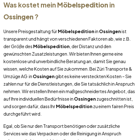
Was kostet mein
Möbelspedition
in
Ossingen
?
Unsere Preisgestaltung für
Möbelspedition
in
Ossingen
ist
transparent und hängt von verschiedenen Faktoren ab, wie z.B.
der Größe des
Möbelspedition
, der Distanz und den
gewünschten Zusatzleistungen. Wir bieten Ihnen gerne eine
kostenlose und unverbindliche Beratung an, damit Sie genau
wissen, welche Kosten auf Sie zukommen. Bei Züri Transporte &
Umzüge AG in
Ossingen
gibt es keine versteckten Kosten – Sie
zahlen nur für die Dienstleistungen, die Sie tatsächlich in Anspruch
nehmen. Wir erstellen Ihnen ein maßgeschneidertes Angebot, das
auf Ihre individuellen Bedürfnisse in
Ossingen
zugeschnitten ist,
und sorgen dafür, dass Ihr
Möbelspedition
zu einem fairen Preis
durchgeführt wird.
Egal, ob Sie nur den Transport benötigen oder zusätzliche
Services wie das Verpacken oder die Reinigung in Anspruch