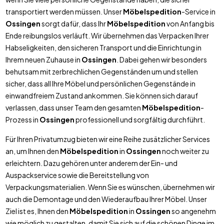
transportiert werden müssen. Unser
Möbelspedition
-Service in
Ossingen
sorgt dafür, dass Ihr
Möbelspedition
von Anfang bis
Ende reibungslos verläuft. Wir übernehmen das Verpacken Ihrer
Habseligkeiten, den sicheren Transport und die Einrichtung in
Ihrem neuen Zuhause in
Ossingen
. Dabei gehen wir besonders
behutsam mit zerbrechlichen Gegenständen um und stellen
sicher, dass all Ihre Möbel und persönlichen Gegenstände in
einwandfreiem Zustand ankommen. Sie können sich darauf
verlassen, dass unser Team den gesamten
Möbelspedition
-
Prozess in
Ossingen
professionell und sorgfältig durchführt.
Für Ihren Privatumzug bieten wir eine Reihe zusätzlicher Services
an, um Ihnen den
Möbelspedition
in
Ossingen
noch weiter zu
erleichtern. Dazu gehören unter anderem der Ein- und
Auspackservice sowie die Bereitstellung von
Verpackungsmaterialien. Wenn Sie es wünschen, übernehmen wir
auch die Demontage und den Wiederaufbau Ihrer Möbel. Unser
Ziel ist es, Ihnen den
Möbelspedition
in
Ossingen
so angenehm
wie möglich zu gestalten, damit Sie sich auf die schönen Dinge im