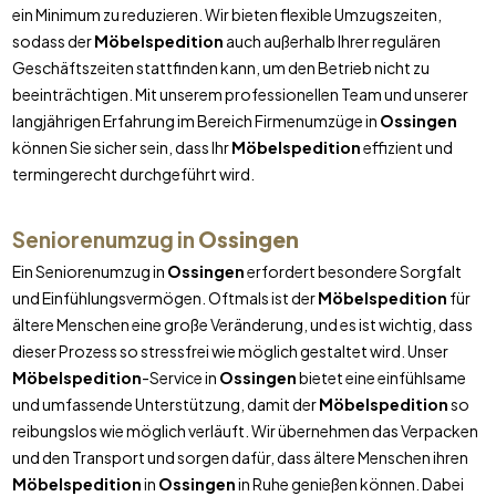
ein Minimum zu reduzieren. Wir bieten flexible Umzugszeiten,
sodass der
Möbelspedition
auch außerhalb Ihrer regulären
Geschäftszeiten stattfinden kann, um den Betrieb nicht zu
beeinträchtigen. Mit unserem professionellen Team und unserer
langjährigen Erfahrung im Bereich Firmenumzüge in
Ossingen
können Sie sicher sein, dass Ihr
Möbelspedition
effizient und
termingerecht durchgeführt wird.
Seniorenumzug in
Ossingen
Ein Seniorenumzug in
Ossingen
erfordert besondere Sorgfalt
und Einfühlungsvermögen. Oftmals ist der
Möbelspedition
für
ältere Menschen eine große Veränderung, und es ist wichtig, dass
dieser Prozess so stressfrei wie möglich gestaltet wird. Unser
Möbelspedition
-Service in
Ossingen
bietet eine einfühlsame
und umfassende Unterstützung, damit der
Möbelspedition
so
reibungslos wie möglich verläuft. Wir übernehmen das Verpacken
und den Transport und sorgen dafür, dass ältere Menschen ihren
Möbelspedition
in
Ossingen
in Ruhe genießen können. Dabei