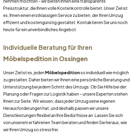
nehmen möchten – wir bieten Ihnen eine transparente
Preisstruktur, die Ihnen volle Kostenkontrolle bietet. Unser Ziel ist
es, Ihnen einen erstklassigen Service zu bieten, der Ihren Umzug
effizient und kostengünstig gestaltet. Kontaktieren Sie uns noch
heute für ein unverbindliches Angebot.
Individuelle Beratung für Ihren
Möbelspedition
in
Ossingen
Unser Ziel ist es, jeden
Möbelspedition
so individuell wie möglich
zu gestalten. Daher bieten wir Ihnen eine persönliche Beratung und
Unterstützung bei jedem Schritt des Umzugs. Ob Sie Hilfe bei der
Planung oder Fragen zur Logistik haben – unsere Experten stehen
Ihnen zur Seite. Wir wissen, dass jeder Umzug seine eigenen
Herausforderungen hat, und deshalb passen wir unsere
Dienstleistungen flexibel an Ihre Bedürfnisse an. Lassen Sie sich
von unserem erfahrenen Team beraten und finden Sie heraus, wie
wir Ihren Umzug so stressfrei.