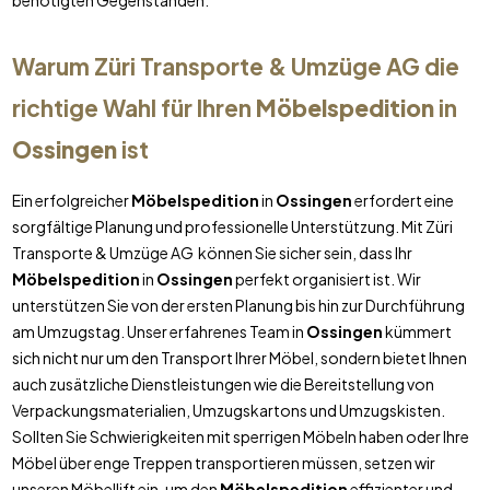
benötigten Gegenständen.
Warum Züri Transporte & Umzüge AG die
richtige Wahl für Ihren
Möbelspedition
in
Ossingen
ist
Ein erfolgreicher
Möbelspedition
in
Ossingen
erfordert eine
sorgfältige Planung und professionelle Unterstützung. Mit Züri
Transporte & Umzüge AG können Sie sicher sein, dass Ihr
Möbelspedition
in
Ossingen
perfekt organisiert ist. Wir
unterstützen Sie von der ersten Planung bis hin zur Durchführung
am Umzugstag. Unser erfahrenes Team in
Ossingen
kümmert
sich nicht nur um den Transport Ihrer Möbel, sondern bietet Ihnen
auch zusätzliche Dienstleistungen wie die Bereitstellung von
Verpackungsmaterialien, Umzugskartons und Umzugskisten.
Sollten Sie Schwierigkeiten mit sperrigen Möbeln haben oder Ihre
Möbel über enge Treppen transportieren müssen, setzen wir
unseren Möbellift ein, um den
Möbelspedition
effizienter und