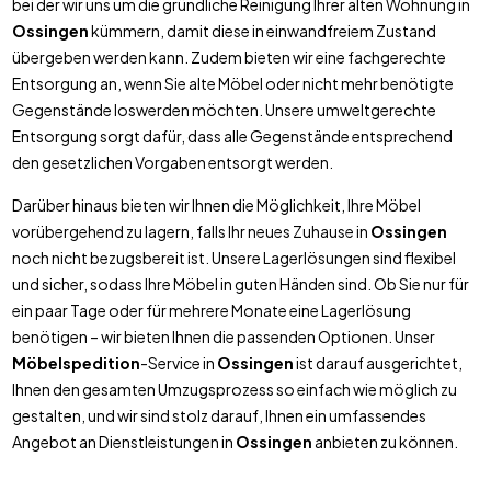
bei der wir uns um die gründliche Reinigung Ihrer alten Wohnung in
Ossingen
kümmern, damit diese in einwandfreiem Zustand
übergeben werden kann. Zudem bieten wir eine fachgerechte
Entsorgung an, wenn Sie alte Möbel oder nicht mehr benötigte
Gegenstände loswerden möchten. Unsere umweltgerechte
Entsorgung sorgt dafür, dass alle Gegenstände entsprechend
den gesetzlichen Vorgaben entsorgt werden.
Darüber hinaus bieten wir Ihnen die Möglichkeit, Ihre Möbel
vorübergehend zu lagern, falls Ihr neues Zuhause in
Ossingen
noch nicht bezugsbereit ist. Unsere Lagerlösungen sind flexibel
und sicher, sodass Ihre Möbel in guten Händen sind. Ob Sie nur für
ein paar Tage oder für mehrere Monate eine Lagerlösung
benötigen – wir bieten Ihnen die passenden Optionen. Unser
Möbelspedition
-Service in
Ossingen
ist darauf ausgerichtet,
Ihnen den gesamten Umzugsprozess so einfach wie möglich zu
gestalten, und wir sind stolz darauf, Ihnen ein umfassendes
Angebot an Dienstleistungen in
Ossingen
anbieten zu können.