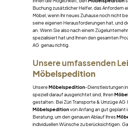
Ihnen die Möglichkeit, den
Möbelspedition
s
Buchung zusätzlicher Helfer, das Anfordern e
Möbel, wenn Ihr neues Zuhause noch nicht bez
seine eigenen Herausforderungen hat, und des
an. Wenn Sie also nach einem Zügelunterneh
spezialisiert hat und Ihnen den gesamten Proz
AG genau richtig.
Unsere umfassenden Lei
Möbelspedition
Unsere
Möbelspedition
-Dienstleistungen i
speziell darauf ausgerichtet sind, Ihren
Möbel
gestalten. Bei Züri Transporte & Umzüge AG l
Möbelspedition
von Anfang an gut geplant is
Beratung, um den genauen Ablauf Ihres
Möbe
individuellen Wünsche zu berücksichtigen. Gan