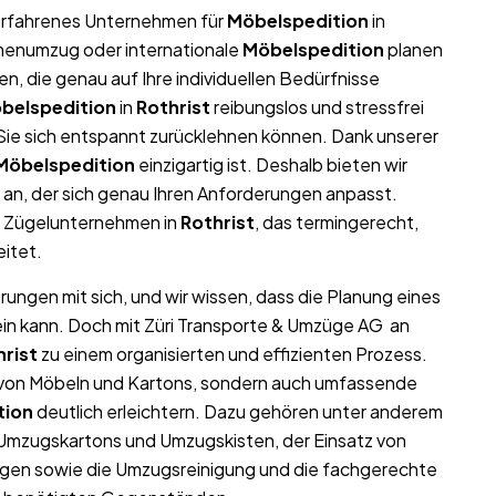
r erfahrenes Unternehmen für
Möbelspedition
in
irmenumzug oder internationale
Möbelspedition
planen
, die genau auf Ihre individuellen Bedürfnisse
belspedition
in
Rothrist
reibungslos und stressfrei
t Sie sich entspannt zurücklehnen können. Dank unserer
Möbelspedition
einzigartig ist. Deshalb bieten wir
an, der sich genau Ihren Anforderungen anpasst.
s Zügelunternehmen in
Rothrist
, das termingerecht,
eitet.
rungen mit sich, und wir wissen, dass die Planung eines
ein kann. Doch mit Züri Transporte & Umzüge AG an
hrist
zu einem organisierten und effizienten Prozess.
t von Möbeln und Kartons, sondern auch umfassende
tion
deutlich erleichtern. Dazu gehören unter anderem
 Umzugskartons und Umzugskisten, der Einsatz von
gen sowie die Umzugsreinigung und die fachgerechte