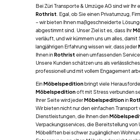
Bei Züri Transporte & Umzüge AG sind wir Ih
Rothrist
. Egal, ob Sie einen Privatumzug, F
– wir bieten Ihnen maßgeschneiderte Lösungen
abgestimmt sind. Unser Ziel ist es, dass Ihr
Mö
verläuft, und wir kümmern uns um alles, dami
langjährigen Erfahrung wissen wir, dass jeder
Ihnen in
Rothrist
einen umfassenden Service 
Unsere Kunden schätzen uns als verlässliche
professionell und mit vollem Engagement arb
Ein
Möbelspedition
bringt viele Herausforde
Möbelspedition
oft mit Stress verbunden s
Ihrer Seite wird jeder
Möbelspedition
in
Rot
Wir bieten nicht nur den einfachen Transpor
Dienstleistungen, die Ihnen den
Möbelspedi
Verpackungsservices, die Bereitstellung von
Möbelliften bei schwer zugänglichen Wohnun