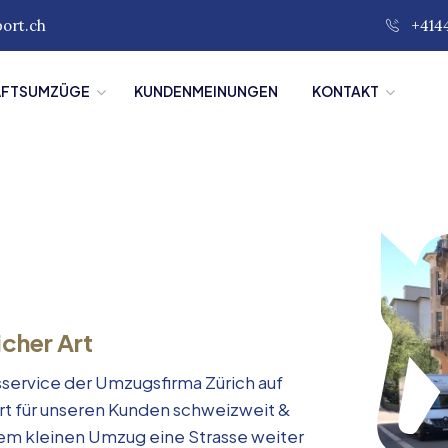
port.ch
+414
ÄFTSUMZÜGE
KUNDENMEINUNGEN
KONTAKT
icher Art
service der Umzugsfirma Zürich auf
rt für unseren Kunden schweizweit &
inem kleinen Umzug eine Strasse weiter