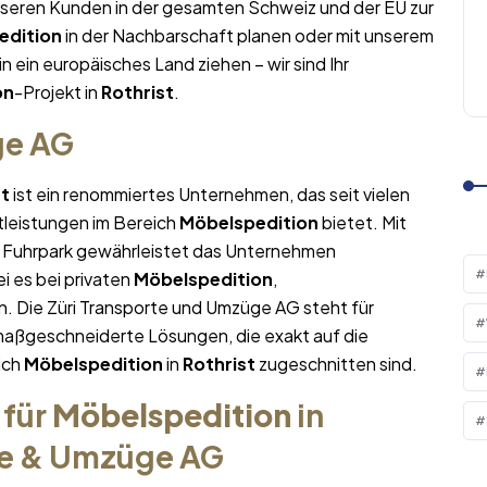
nseren Kunden in der gesamten Schweiz und der EU zur
edition
in der Nachbarschaft planen oder mit unserem
in ein europäisches Land ziehen – wir sind Ihr
on
-Projekt in
Rothrist
.
ge AG
st
ist ein renommiertes Unternehmen, das seit vielen
tleistungen im Bereich
Möbelspedition
bietet. Mit
Fuhrpark gewährleistet das Unternehmen
i es bei privaten
Möbelspedition
,
. Die Züri Transporte und Umzüge AG steht für
maßgeschneiderte Lösungen, die exakt auf die
ich
Möbelspedition
in
Rothrist
zugeschnitten sind.
 für
Möbelspedition
in
te & Umzüge AG