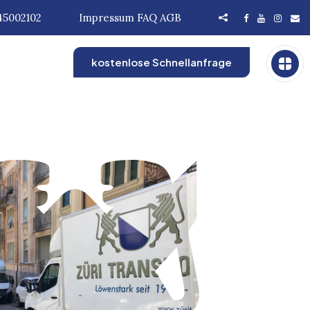
45002102
Impressum
FAQ
AGB
kostenlose Schnellanfrage