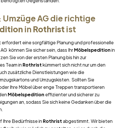
hr benötigten Gegenständen.
 Umzüge AG die richtige
dition
in
Rothrist
ist
t
erfordert eine sorgfältige Planung und professionelle
AG können Sie sicher sein, dass Ihr
Möbelspedition
in
tzen Sie von der ersten Planung bis hin zur
es Team in
Rothrist
kümmert sich nicht nur um den
uch zusätzliche Dienstleistungen wie die
Umzugskartons und Umzugskisten. Sollten Sie
oder Ihre Möbel über enge Treppen transportieren
 den
Möbelspedition
effizienter und sicherer zu
igungen an, sodass Sie sich keine Gedanken über die
n.
f Ihre Bedürfnisse in
Rothrist
abgestimmt. Wir bieten