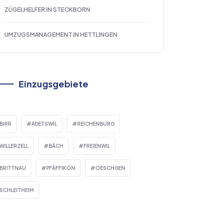
ZÜGELHELFER IN STECKBORN
UMZUGSMANAGEMENT IN HETTLINGEN
Einzugsgebiete
BIRR
ADETSWIL
REICHENBURG
WILLERZELL
BÄCH
FREIENWIL
BRITTNAU
PFÄFFIKON
OESCHGEN
SCHLEITHEIM