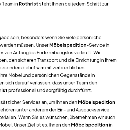
s Team in
Rothrist
steht Ihnen bei jedem Schritt zur
abe sein, besonders wenn Sie viele persönliche
t werden müssen. Unser
Möbelspedition
-Service in
on
von Anfang bis Ende reibungslos verläuft. Wir
n, den sicheren Transport und die Einrichtung in Ihrem
 besonders behutsam mit zerbrechlichen
l Ihre Möbel und persönlichen Gegenstände in
 sich darauf verlassen, dass unser Team den
rist
professionell und sorgfältig durchführt.
usätzlicher Services an, um Ihnen den
Möbelspedition
 gehören unter anderem der Ein- und Auspackservice
terialien. Wenn Sie es wünschen, übernehmen wir auch
bel. Unser Ziel ist es, Ihnen den
Möbelspedition
in