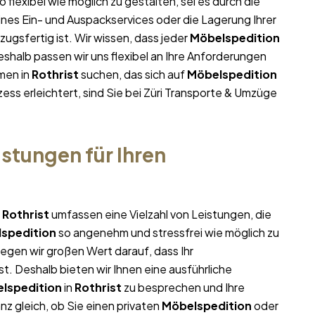
o flexibel wie möglich zu gestalten, sei es durch die
ines Ein- und Auspackservices oder die Lagerung Ihrer
ugsfertig ist. Wir wissen, dass jeder
Möbelspedition
halb passen wir uns flexibel an Ihre Anforderungen
men in
Rothrist
suchen, das sich auf
Möbelspedition
ess erleichtert, sind Sie bei Züri Transporte & Umzüge
stungen für Ihren
n
Rothrist
umfassen eine Vielzahl von Leistungen, die
spedition
so angenehm und stressfrei wie möglich zu
egen wir großen Wert darauf, dass Ihr
t. Deshalb bieten wir Ihnen eine ausführliche
lspedition
in
Rothrist
zu besprechen und Ihre
z gleich, ob Sie einen privaten
Möbelspedition
oder