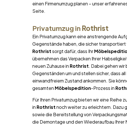
einen Firmenumzug planen – unser erfahrene
Seite.
Privatumzug in
Rothrist
Ein Privatumzug kann eine anstrengende Aufg
Gegenstände haben, die sicher transportier
Rothrist
sorgt dafür, dass Ihr
Möbelspediti
übernehmen das Verpacken Ihrer Habseligkeite
neuen Zuhause in
Rothrist
. Dabei gehen wir
Gegenständen um und stellen sicher, dass al
einwandfreiem Zustand ankommen. Sie können
gesamten
Möbelspedition
-Prozess in
Roth
Für Ihren Privatumzug bieten wir eine Reihe z
in
Rothrist
noch weiter zu erleichtern. Dazu
sowie die Bereitstellung von Verpackungsma
die Demontage und den Wiederaufbau Ihrer Mö