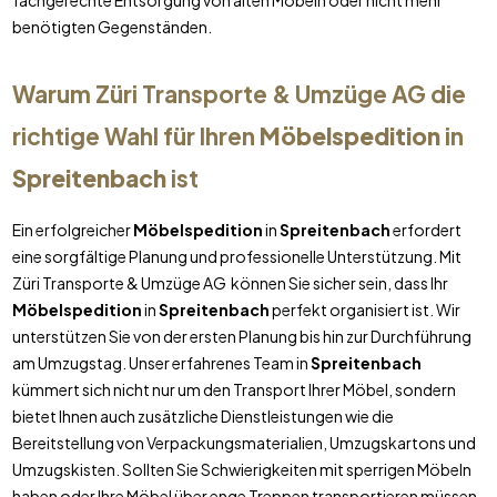
fachgerechte Entsorgung von alten Möbeln oder nicht mehr
benötigten Gegenständen.
Warum Züri Transporte & Umzüge AG die
richtige Wahl für Ihren
Möbelspedition
in
Spreitenbach
ist
Ein erfolgreicher
Möbelspedition
in
Spreitenbach
erfordert
eine sorgfältige Planung und professionelle Unterstützung. Mit
Züri Transporte & Umzüge AG können Sie sicher sein, dass Ihr
Möbelspedition
in
Spreitenbach
perfekt organisiert ist. Wir
unterstützen Sie von der ersten Planung bis hin zur Durchführung
am Umzugstag. Unser erfahrenes Team in
Spreitenbach
kümmert sich nicht nur um den Transport Ihrer Möbel, sondern
bietet Ihnen auch zusätzliche Dienstleistungen wie die
Bereitstellung von Verpackungsmaterialien, Umzugskartons und
Umzugskisten. Sollten Sie Schwierigkeiten mit sperrigen Möbeln
haben oder Ihre Möbel über enge Treppen transportieren müssen,