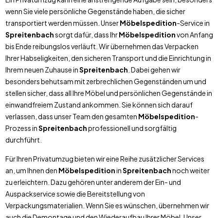
wenn Sie viele persönliche Gegenstände haben, die sicher
transportiert werden müssen. Unser
Möbelspedition
-Service in
Spreitenbach
sorgt dafür, dass Ihr
Möbelspedition
von Anfang
bis Ende reibungslos verläuft. Wir übernehmen das Verpacken
Ihrer Habseligkeiten, den sicheren Transport und die Einrichtung in
Ihrem neuen Zuhause in
Spreitenbach
. Dabei gehen wir
besonders behutsam mit zerbrechlichen Gegenständen um und
stellen sicher, dass all Ihre Möbel und persönlichen Gegenstände in
einwandfreiem Zustand ankommen. Sie können sich darauf
verlassen, dass unser Team den gesamten
Möbelspedition
-
Prozess in
Spreitenbach
professionell und sorgfältig
durchführt.
Für Ihren Privatumzug bieten wir eine Reihe zusätzlicher Services
an, um Ihnen den
Möbelspedition
in
Spreitenbach
noch weiter
zu erleichtern. Dazu gehören unter anderem der Ein- und
Auspackservice sowie die Bereitstellung von
Verpackungsmaterialien. Wenn Sie es wünschen, übernehmen wir
auch die Demontage und den Wiederaufbau Ihrer Möbel. Unser