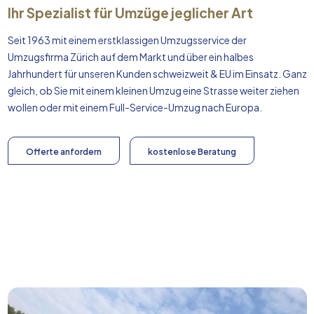
Ihr Spezialist für Umzüge jeglicher Art
Seit 1963 mit einem erstklassigen Umzugsservice der
Umzugsfirma Zürich auf dem Markt und über ein halbes
Jahrhundert für unseren Kunden schweizweit & EU im Einsatz. Ganz
gleich, ob Sie mit einem kleinen Umzug eine Strasse weiter ziehen
wollen oder mit einem Full-Service-Umzug nach
Europa
.
Offerte anfordern
kostenlose Beratung