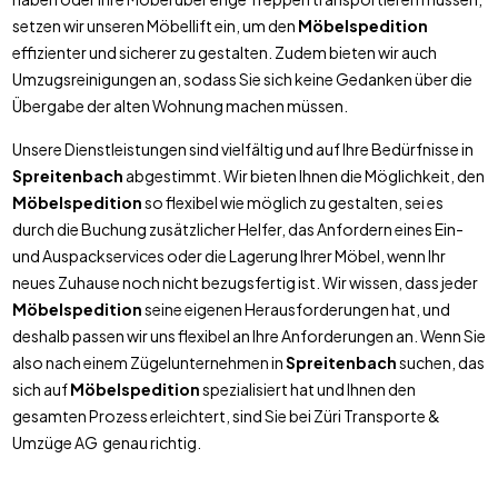
setzen wir unseren Möbellift ein, um den
Möbelspedition
effizienter und sicherer zu gestalten. Zudem bieten wir auch
Umzugsreinigungen an, sodass Sie sich keine Gedanken über die
Übergabe der alten Wohnung machen müssen.
Unsere Dienstleistungen sind vielfältig und auf Ihre Bedürfnisse in
Spreitenbach
abgestimmt. Wir bieten Ihnen die Möglichkeit, den
Möbelspedition
so flexibel wie möglich zu gestalten, sei es
durch die Buchung zusätzlicher Helfer, das Anfordern eines Ein-
und Auspackservices oder die Lagerung Ihrer Möbel, wenn Ihr
neues Zuhause noch nicht bezugsfertig ist. Wir wissen, dass jeder
Möbelspedition
seine eigenen Herausforderungen hat, und
deshalb passen wir uns flexibel an Ihre Anforderungen an. Wenn Sie
also nach einem Zügelunternehmen in
Spreitenbach
suchen, das
sich auf
Möbelspedition
spezialisiert hat und Ihnen den
gesamten Prozess erleichtert, sind Sie bei Züri Transporte &
Umzüge AG genau richtig.