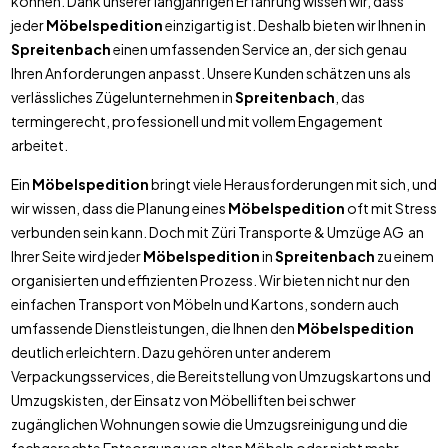
können. Dank unserer langjährigen Erfahrung wissen wir, dass
jeder
Möbelspedition
einzigartig ist. Deshalb bieten wir Ihnen in
Spreitenbach
einen umfassenden Service an, der sich genau
Ihren Anforderungen anpasst. Unsere Kunden schätzen uns als
verlässliches Zügelunternehmen in
Spreitenbach
, das
termingerecht, professionell und mit vollem Engagement
arbeitet.
Ein
Möbelspedition
bringt viele Herausforderungen mit sich, und
wir wissen, dass die Planung eines
Möbelspedition
oft mit Stress
verbunden sein kann. Doch mit Züri Transporte & Umzüge AG an
Ihrer Seite wird jeder
Möbelspedition
in
Spreitenbach
zu einem
organisierten und effizienten Prozess. Wir bieten nicht nur den
einfachen Transport von Möbeln und Kartons, sondern auch
umfassende Dienstleistungen, die Ihnen den
Möbelspedition
deutlich erleichtern. Dazu gehören unter anderem
Verpackungsservices, die Bereitstellung von Umzugskartons und
Umzugskisten, der Einsatz von Möbelliften bei schwer
zugänglichen Wohnungen sowie die Umzugsreinigung und die