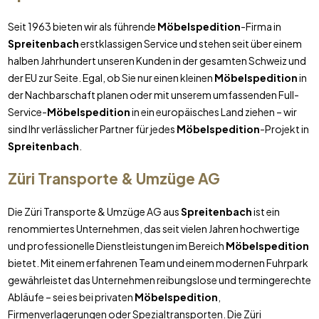
Seit 1963 bieten wir als führende
Möbelspedition
-Firma in
Spreitenbach
erstklassigen Service und stehen seit über einem
halben Jahrhundert unseren Kunden in der gesamten Schweiz und
der EU zur Seite. Egal, ob Sie nur einen kleinen
Möbelspedition
in
der Nachbarschaft planen oder mit unserem umfassenden Full-
Service-
Möbelspedition
in ein europäisches Land ziehen – wir
sind Ihr verlässlicher Partner für jedes
Möbelspedition
-Projekt in
Spreitenbach
.
Züri Transporte & Umzüge AG
Die Züri Transporte & Umzüge AG aus
Spreitenbach
ist ein
renommiertes Unternehmen, das seit vielen Jahren hochwertige
und professionelle Dienstleistungen im Bereich
Möbelspedition
bietet. Mit einem erfahrenen Team und einem modernen Fuhrpark
gewährleistet das Unternehmen reibungslose und termingerechte
Abläufe – sei es bei privaten
Möbelspedition
,
Firmenverlagerungen oder Spezialtransporten. Die Züri