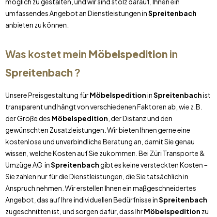
möglich zu gestalten, und wir sind stolz darauf, Ihnen ein
umfassendes Angebot an Dienstleistungen in
Spreitenbach
anbieten zu können.
Was kostet mein
Möbelspedition
in
Spreitenbach
?
Unsere Preisgestaltung für
Möbelspedition
in
Spreitenbach
ist
transparent und hängt von verschiedenen Faktoren ab, wie z.B.
der Größe des
Möbelspedition
, der Distanz und den
gewünschten Zusatzleistungen. Wir bieten Ihnen gerne eine
kostenlose und unverbindliche Beratung an, damit Sie genau
wissen, welche Kosten auf Sie zukommen. Bei Züri Transporte &
Umzüge AG in
Spreitenbach
gibt es keine versteckten Kosten –
Sie zahlen nur für die Dienstleistungen, die Sie tatsächlich in
Anspruch nehmen. Wir erstellen Ihnen ein maßgeschneidertes
Angebot, das auf Ihre individuellen Bedürfnisse in
Spreitenbach
zugeschnitten ist, und sorgen dafür, dass Ihr
Möbelspedition
zu