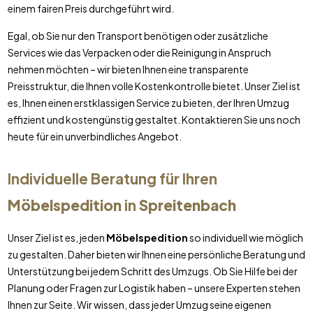
einem fairen Preis durchgeführt wird.
Egal, ob Sie nur den Transport benötigen oder zusätzliche
Services wie das Verpacken oder die Reinigung in Anspruch
nehmen möchten – wir bieten Ihnen eine transparente
Preisstruktur, die Ihnen volle Kostenkontrolle bietet. Unser Ziel ist
es, Ihnen einen erstklassigen Service zu bieten, der Ihren Umzug
effizient und kostengünstig gestaltet. Kontaktieren Sie uns noch
heute für ein unverbindliches Angebot.
Individuelle Beratung für Ihren
Möbelspedition
in
Spreitenbach
Unser Ziel ist es, jeden
Möbelspedition
so individuell wie möglich
zu gestalten. Daher bieten wir Ihnen eine persönliche Beratung und
Unterstützung bei jedem Schritt des Umzugs. Ob Sie Hilfe bei der
Planung oder Fragen zur Logistik haben – unsere Experten stehen
Ihnen zur Seite. Wir wissen, dass jeder Umzug seine eigenen