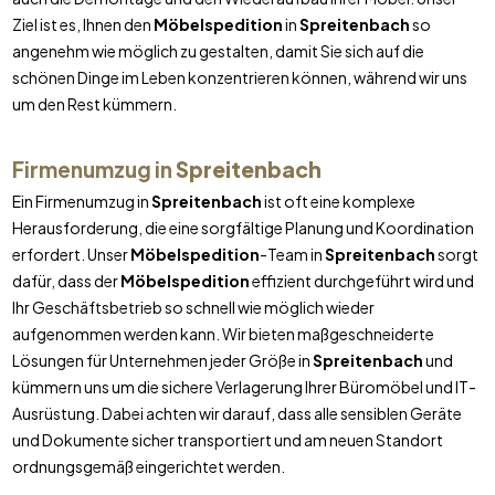
Ziel ist es, Ihnen den
Möbelspedition
in
Spreitenbach
so
angenehm wie möglich zu gestalten, damit Sie sich auf die
schönen Dinge im Leben konzentrieren können, während wir uns
um den Rest kümmern.
Firmenumzug in
Spreitenbach
Ein Firmenumzug in
Spreitenbach
ist oft eine komplexe
Herausforderung, die eine sorgfältige Planung und Koordination
erfordert. Unser
Möbelspedition
-Team in
Spreitenbach
sorgt
dafür, dass der
Möbelspedition
effizient durchgeführt wird und
Ihr Geschäftsbetrieb so schnell wie möglich wieder
aufgenommen werden kann. Wir bieten maßgeschneiderte
Lösungen für Unternehmen jeder Größe in
Spreitenbach
und
kümmern uns um die sichere Verlagerung Ihrer Büromöbel und IT-
Ausrüstung. Dabei achten wir darauf, dass alle sensiblen Geräte
und Dokumente sicher transportiert und am neuen Standort
ordnungsgemäß eingerichtet werden.