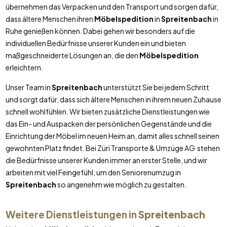
übernehmen das Verpacken und den Transport und sorgen dafür,
dass ältere Menschen ihren
Möbelspedition
in
Spreitenbach
in
Ruhe genießen können. Dabei gehen wir besonders auf die
individuellen Bedürfnisse unserer Kunden ein und bieten
maßgeschneiderte Lösungen an, die den
Möbelspedition
erleichtern.
Unser Team in
Spreitenbach
unterstützt Sie bei jedem Schritt
und sorgt dafür, dass sich ältere Menschen in ihrem neuen Zuhause
schnell wohlfühlen. Wir bieten zusätzliche Dienstleistungen wie
das Ein- und Auspacken der persönlichen Gegenstände und die
Einrichtung der Möbel im neuen Heim an, damit alles schnell seinen
gewohnten Platz findet. Bei Züri Transporte & Umzüge AG stehen
die Bedürfnisse unserer Kunden immer an erster Stelle, und wir
arbeiten mit viel Feingefühl, um den Seniorenumzug in
Spreitenbach
so angenehm wie möglich zu gestalten.
Weitere Dienstleistungen in
Spreitenbach