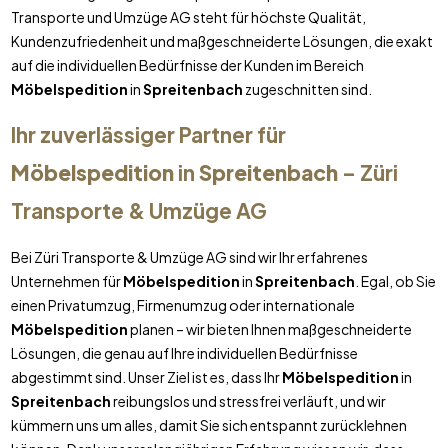
Transporte und Umzüge AG steht für höchste Qualität,
Kundenzufriedenheit und maßgeschneiderte Lösungen, die exakt
auf die individuellen Bedürfnisse der Kunden im Bereich
Möbelspedition
in
Spreitenbach
zugeschnitten sind.
Ihr zuverlässiger Partner für
Möbelspedition
in
Spreitenbach
– Züri
Transporte & Umzüge AG
Bei Züri Transporte & Umzüge AG sind wir Ihr erfahrenes
Unternehmen für
Möbelspedition
in
Spreitenbach
. Egal, ob Sie
einen Privatumzug, Firmenumzug oder internationale
Möbelspedition
planen – wir bieten Ihnen maßgeschneiderte
Lösungen, die genau auf Ihre individuellen Bedürfnisse
abgestimmt sind. Unser Ziel ist es, dass Ihr
Möbelspedition
in
Spreitenbach
reibungslos und stressfrei verläuft, und wir
kümmern uns um alles, damit Sie sich entspannt zurücklehnen