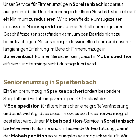
Unser Service für Firmenumzüge in
Spreitenbach
ist darauf
ausgerichtet, die Unterbrechungen für Ihren Geschäftsbetrieb auf
ein Minimum zu reduzieren. Wir bieten flexible Umzugszeiten,
sodass der
Möbelspedition
auch außerhalb Ihrer regulären
Geschäftszeiten stattfinden kann, um den Betrieb nicht zu
beeinträchtigen. Mit unserem professionellen Team und unserer
langjährigen Erfahrung im Bereich Firmenumzüge in
Spreitenbach
können Sie sicher sein, dass Ihr
Möbelspedition
effizient und termingerecht durchgeführt wird.
Seniorenumzug in
Spreitenbach
Ein Seniorenumzug in
Spreitenbach
erfordert besondere
Sorgfalt und Einfühlungsvermögen. Oftmals ist der
Möbelspedition
für ältere Menschen eine große Veränderung,
und es ist wichtig, dass dieser Prozess so stressfrei wie möglich
gestaltet wird. Unser
Möbelspedition
-Service in
Spreitenbach
bietet eine einfühlsame und umfassende Unterstützung, damit
der
Möbelspedition
so reibungslos wie möglich verläuft. Wir