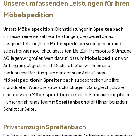
Unsere umfassenden Leistungen für Ihren
Möbelspedition
Unsere
Möbelspedition
-Dienstleistungen in
Spreitenbach
umfassen eine Vielzahl von Leistungen, die speziell darauf
ausgerichtet sind, Ihren
Möbelspedition
so angenehm und
stressfrei wie möglich zu gestalten. Bei Züri Transporte & Umzüge
AG legen wir großen Wert darauf, dass Ihr
Möbelspedition
von
Anfang an gut geplant ist. Deshalb bieten wir Ihnen eine
ausführliche Beratung, um den genauen Ablauf Ihres
Möbelspedition
in
Spreitenbach
zu besprechen und Ihre
individuellen Wünsche zu berücksichtigen. Ganz gleich, ob Sie
einen privaten
Möbelspedition
oder einen Firmenumzug planen
– unser erfahrenes Team in
Spreitenbach
steht Ihnen bei jedem
Schritt zur Seite.
Privatumzug in
Spreitenbach
Ein Privatumzug kann eine anstrengende Aufgabe sein, besonders