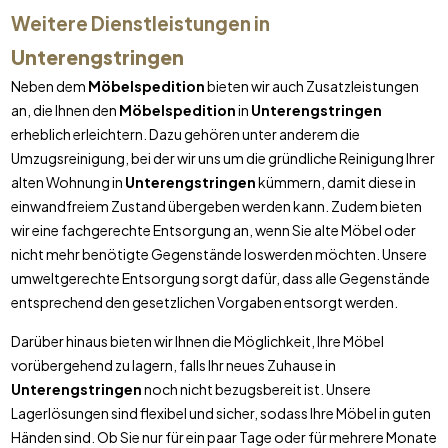
Weitere Dienstleistungen in
Unterengstringen
Neben dem
Möbelspedition
bieten wir auch Zusatzleistungen
an, die Ihnen den
Möbelspedition
in
Unterengstringen
erheblich erleichtern. Dazu gehören unter anderem die
Umzugsreinigung, bei der wir uns um die gründliche Reinigung Ihrer
alten Wohnung in
Unterengstringen
kümmern, damit diese in
einwandfreiem Zustand übergeben werden kann. Zudem bieten
wir eine fachgerechte Entsorgung an, wenn Sie alte Möbel oder
nicht mehr benötigte Gegenstände loswerden möchten. Unsere
umweltgerechte Entsorgung sorgt dafür, dass alle Gegenstände
entsprechend den gesetzlichen Vorgaben entsorgt werden.
Darüber hinaus bieten wir Ihnen die Möglichkeit, Ihre Möbel
vorübergehend zu lagern, falls Ihr neues Zuhause in
Unterengstringen
noch nicht bezugsbereit ist. Unsere
Lagerlösungen sind flexibel und sicher, sodass Ihre Möbel in guten
Händen sind. Ob Sie nur für ein paar Tage oder für mehrere Monate