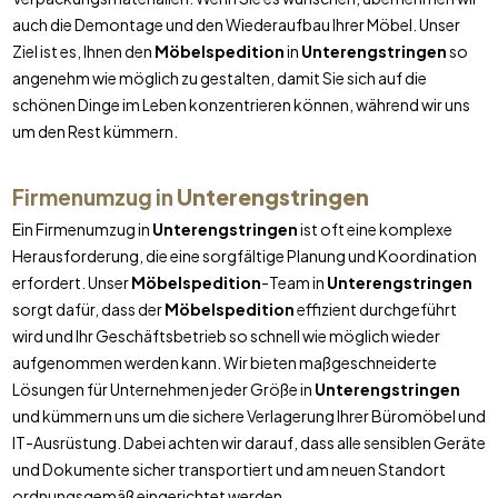
auch die Demontage und den Wiederaufbau Ihrer Möbel. Unser
Ziel ist es, Ihnen den
Möbelspedition
in
Unterengstringen
so
angenehm wie möglich zu gestalten, damit Sie sich auf die
schönen Dinge im Leben konzentrieren können, während wir uns
um den Rest kümmern.
Firmenumzug in
Unterengstringen
Ein Firmenumzug in
Unterengstringen
ist oft eine komplexe
Herausforderung, die eine sorgfältige Planung und Koordination
erfordert. Unser
Möbelspedition
-Team in
Unterengstringen
sorgt dafür, dass der
Möbelspedition
effizient durchgeführt
wird und Ihr Geschäftsbetrieb so schnell wie möglich wieder
aufgenommen werden kann. Wir bieten maßgeschneiderte
Lösungen für Unternehmen jeder Größe in
Unterengstringen
und kümmern uns um die sichere Verlagerung Ihrer Büromöbel und
IT-Ausrüstung. Dabei achten wir darauf, dass alle sensiblen Geräte
und Dokumente sicher transportiert und am neuen Standort
ordnungsgemäß eingerichtet werden.