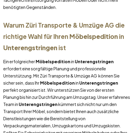
fachgerechte Entsorgung von alten Möbeln oder nicht mehr
benötigten Gegenständen.
Warum Züri Transporte & Umzüge AG die
richtige Wahl für Ihren
Möbelspedition
in
Unterengstringen
ist
Ein erfolgreicher
Möbelspedition
in
Unterengstringen
erfordert eine sorgfältige Planung und professionelle
Unterstützung. Mit Züri Transporte & Umzüge AG können Sie
sicher sein, dass Ihr
Möbelspedition
in
Unterengstringen
perfekt organisiert ist. Wir unterstützen Sie von der ersten
Planung bis hin zur Durchführung am Umzugstag. Unser erfahrenes
Team in
Unterengstringen
kümmert sich nicht nur um den
Transport Ihrer Möbel, sondern bietet Ihnen auch zusätzliche
Dienstleistungen wie die Bereitstellung von
Verpackungsmaterialien, Umzugskartons und Umzugskisten.
Sollten Sie Schwierigkeiten mit sperrigen Möbeln haben oder Ihre