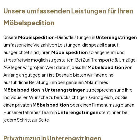
Unsere umfassenden Leistungen für Ihren
Möbelspedition
Unsere
Möbelspedition
-Dienstleistungen in
Unterengstringen
umfassen eine Vielzahl von Leistungen, die speziell darauf
ausgerichtet sind, Ihren
Möbelspedition
so angenehm und
stressfrei wie möglich zu gestalten. Bei Züri Transporte & Umzüge
AG legen wir großen Wert darauf, dass Ihr
Möbelspedition
von
Anfang an gut geplant ist. Deshalb bieten wir Ihnen eine
ausführliche Beratung, um den genauen Ablauf Ihres
Möbelspedition
in
Unterengstringen
zu besprechen und Ihre
individuellen Wünsche zu berücksichtigen. Ganz gleich, ob Sie
einen privaten
Möbelspedition
oder einen Firmenumzug planen
– unser erfahrenes Team in
Unterengstringen
steht Ihnen bei
jedem Schritt zur Seite.
Privatumzug in
Unterengstringen