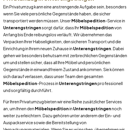
Ein Privatumzug kann eine anstrengende Aufgabe sein, besonders
wenn Sie viele persönliche Gegenstände haben, die sicher
transportiert werden müssen. Unser
Möbelspedition
-Service in
Unterengstringen
sorgt dafür, dass Ihr
Möbelspedition
von
Anfang bis Ende reibungslos verläuft. Wir übernehmen das
Verpacken Ihrer Habseligkeiten, den sicheren Transport und die
Einrichtung in Ihrem neuen Zuhause in
Unterengstringen
. Dabei
gehen wir besonders behutsam mit zerbrechlichen Gegenständen
um und stellen sicher, dass all Ihre Möbel und persönlichen
Gegenstände in einwandfreiem Zustand ankommen. Sie können
sich darauf verlassen, dass unser Team den gesamten
Möbelspedition
-Prozess in
Unterengstringen
professionell
und sorgfältig durchführt.
Für Ihren Privatumzug bieten wir eine Reihe zusätzlicher Services
an, um Ihnen den
Möbelspedition
in
Unterengstringen
noch
weiter zu erleichtern. Dazu gehören unter anderem der Ein- und
Auspackservice sowie die Bereitstellung von
Verpackungsmaterialien. Wenn Sie es wünschen, übernehmen wir