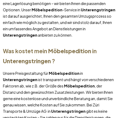
eine Lagerlösung benötigen – wir bieten Ihnen die passenden
Optionen. Unser
Möbelspedition
-Service in
Unterengstringen
ist darauf ausgerichtet, Ihnen den gesamten Umzugsprozess so
einfach wie möglich zu gestalten, und wir sind stolz darauf, Ihnen
ein umfassendes Angebot an Dienstleistungen in
Unterengstringen
anbieten zu können.
Was kostet mein
Möbelspedition
in
Unterengstringen
?
Unsere Preisgestaltung für
Möbelspedition
in
Unterengstringen
ist transparent und hängt von verschiedenen
Faktoren ab, wie z.B. der Größe des
Möbelspedition
, der
Distanz und den gewünschten Zusatzleistungen. Wir bieten Ihnen
gerne eine kostenlose und unverbindliche Beratung an, damit Sie
genau wissen, welche Kosten auf Sie zukommen. Bei Züri
Transporte & Umzüge AG in
Unterengstringen
gibt es keine
versteckten Kosten – Sie zahlen nur für die Dienstleistungen, die