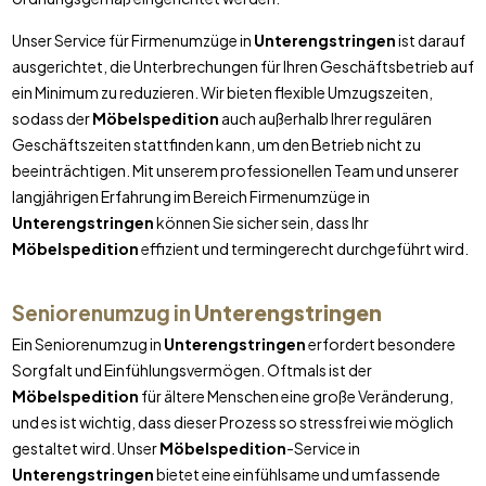
Unser Service für Firmenumzüge in
Unterengstringen
ist darauf
ausgerichtet, die Unterbrechungen für Ihren Geschäftsbetrieb auf
ein Minimum zu reduzieren. Wir bieten flexible Umzugszeiten,
sodass der
Möbelspedition
auch außerhalb Ihrer regulären
Geschäftszeiten stattfinden kann, um den Betrieb nicht zu
beeinträchtigen. Mit unserem professionellen Team und unserer
langjährigen Erfahrung im Bereich Firmenumzüge in
Unterengstringen
können Sie sicher sein, dass Ihr
Möbelspedition
effizient und termingerecht durchgeführt wird.
Seniorenumzug in
Unterengstringen
Ein Seniorenumzug in
Unterengstringen
erfordert besondere
Sorgfalt und Einfühlungsvermögen. Oftmals ist der
Möbelspedition
für ältere Menschen eine große Veränderung,
und es ist wichtig, dass dieser Prozess so stressfrei wie möglich
gestaltet wird. Unser
Möbelspedition
-Service in
Unterengstringen
bietet eine einfühlsame und umfassende