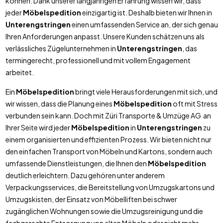
können. Dank unserer langjährigen Erfahrung wissen wir, dass
jeder
Möbelspedition
einzigartig ist. Deshalb bieten wir Ihnen in
Unterengstringen
einen umfassenden Service an, der sich genau
Ihren Anforderungen anpasst. Unsere Kunden schätzen uns als
verlässliches Zügelunternehmen in
Unterengstringen
, das
termingerecht, professionell und mit vollem Engagement
arbeitet.
Ein
Möbelspedition
bringt viele Herausforderungen mit sich, und
wir wissen, dass die Planung eines
Möbelspedition
oft mit Stress
verbunden sein kann. Doch mit Züri Transporte & Umzüge AG an
Ihrer Seite wird jeder
Möbelspedition
in
Unterengstringen
zu
einem organisierten und effizienten Prozess. Wir bieten nicht nur
den einfachen Transport von Möbeln und Kartons, sondern auch
umfassende Dienstleistungen, die Ihnen den
Möbelspedition
deutlich erleichtern. Dazu gehören unter anderem
Verpackungsservices, die Bereitstellung von Umzugskartons und
Umzugskisten, der Einsatz von Möbelliften bei schwer
zugänglichen Wohnungen sowie die Umzugsreinigung und die