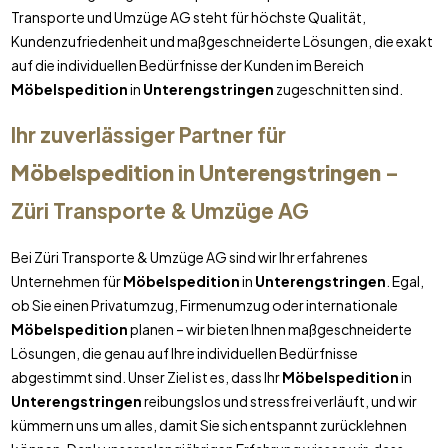
Transporte und Umzüge AG steht für höchste Qualität,
Kundenzufriedenheit und maßgeschneiderte Lösungen, die exakt
auf die individuellen Bedürfnisse der Kunden im Bereich
Möbelspedition
in
Unterengstringen
zugeschnitten sind.
Ihr zuverlässiger Partner für
Möbelspedition
in
Unterengstringen
–
Züri Transporte & Umzüge AG
Bei Züri Transporte & Umzüge AG sind wir Ihr erfahrenes
Unternehmen für
Möbelspedition
in
Unterengstringen
. Egal,
ob Sie einen Privatumzug, Firmenumzug oder internationale
Möbelspedition
planen – wir bieten Ihnen maßgeschneiderte
Lösungen, die genau auf Ihre individuellen Bedürfnisse
abgestimmt sind. Unser Ziel ist es, dass Ihr
Möbelspedition
in
Unterengstringen
reibungslos und stressfrei verläuft, und wir
kümmern uns um alles, damit Sie sich entspannt zurücklehnen