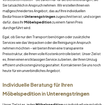
Sie tatsächlich in Anspruch nehmen. Wir erstellen Ihnen ein
maßgeschneidertes Angebot, das auf Ihre individuellen
Bedürfnisse in
Unterengstringen
zugeschnitten ist, und sorgen
dafür, dass Ihr
Möbelspedition
zu einem fairen Preis
durchgeführt wird.
Egal, ob Sie nur den Transport benötigen oder zusätzliche
Services wie das Verpacken oder die Reinigung in Anspruch
nehmen möchten – wir bieten Ihnen eine transparente
Preisstruktur, die Ihnen volle Kostenkontrolle bietet. Unser Ziel ist
es, Ihnen einen erstklassigen Service zu bieten, der Ihren Umzug
effizient und kostengünstig gestaltet. Kontaktieren Sie uns noch
heute für ein unverbindliches Angebot.
Individuelle Beratung für Ihren
Möbelspedition
in
Unterengstringen
Unser Ziel ist es, jeden
Möbelspedition
so individuell wie möglich