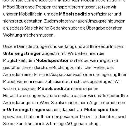
Möbel über enge Treppen transportieren müssen, setzen wir
unseren Möbellift ein, um den
Möbelspedition
effizienter und
sicherer zu gestalten. Zudem bieten wir auch Umzugsreinigungen
an, sodass Sie sich keine Gedanken über die Übergabe der alten
Wohnung machen müssen.
Unsere Dienstleistungen sind vielfältig und auf Ihre Bedürfnisse in
Unterengstringen
abgestimmt. Wir bieten Ihnen die
Möglichkeit, den
Möbelspedition
so flexibel wie möglich zu
gestalten, sei es durch die Buchung zusätzlicher Helfer, das
Anfordern eines Ein- und Auspackservices oder die Lagerung Ihrer
Möbel, wenn Ihr neues Zuhause noch nicht bezugsfertig ist. Wir
wissen, dass jeder
Möbelspedition
seine eigenen
Herausforderungen hat, und deshalb passen wir uns flexibel an Ihre
Anforderungen an. Wenn Sie also nach einem Zügelunternehmen
in
Unterengstringen
suchen, das sich auf
Möbelspedition
spezialisiert hat und Ihnen den gesamten Prozess erleichtert, sind
Sie bei Züri Transporte & Umzüge AG genau richtig.