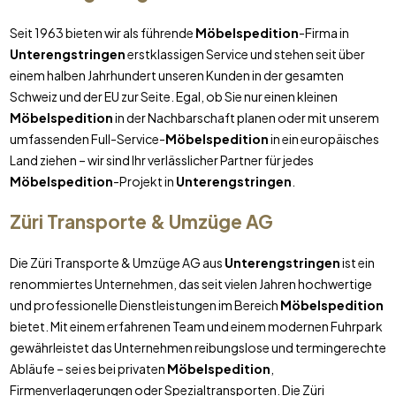
Seit 1963 bieten wir als führende
Möbelspedition
-Firma in
Unterengstringen
erstklassigen Service und stehen seit über
einem halben Jahrhundert unseren Kunden in der gesamten
Schweiz und der EU zur Seite. Egal, ob Sie nur einen kleinen
Möbelspedition
in der Nachbarschaft planen oder mit unserem
umfassenden Full-Service-
Möbelspedition
in ein europäisches
Land ziehen – wir sind Ihr verlässlicher Partner für jedes
Möbelspedition
-Projekt in
Unterengstringen
.
Züri Transporte & Umzüge AG
Die Züri Transporte & Umzüge AG aus
Unterengstringen
ist ein
renommiertes Unternehmen, das seit vielen Jahren hochwertige
und professionelle Dienstleistungen im Bereich
Möbelspedition
bietet. Mit einem erfahrenen Team und einem modernen Fuhrpark
gewährleistet das Unternehmen reibungslose und termingerechte
Abläufe – sei es bei privaten
Möbelspedition
,
Firmenverlagerungen oder Spezialtransporten. Die Züri