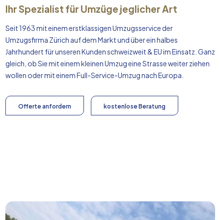
Ihr Spezialist für Umzüge jeglicher Art
Seit 1963 mit einem erstklassigen Umzugsservice der
Umzugsfirma Zürich auf dem Markt und über ein halbes
Jahrhundert für unseren Kunden schweizweit & EU im Einsatz. Ganz
gleich, ob Sie mit einem kleinen Umzug eine Strasse weiter ziehen
wollen oder mit einem Full-Service-Umzug nach
Europa
.
Offerte anfordern
kostenlose Beratung