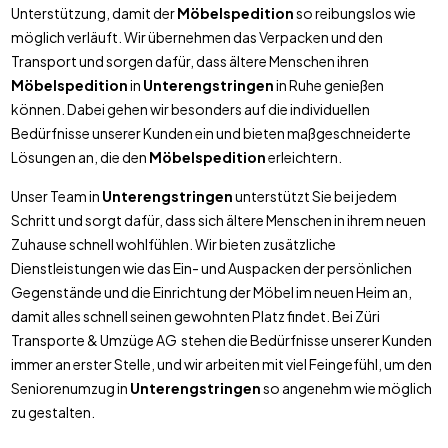
Unterstützung, damit der
Möbelspedition
so reibungslos wie
möglich verläuft. Wir übernehmen das Verpacken und den
Transport und sorgen dafür, dass ältere Menschen ihren
Möbelspedition
in
Unterengstringen
in Ruhe genießen
können. Dabei gehen wir besonders auf die individuellen
Bedürfnisse unserer Kunden ein und bieten maßgeschneiderte
Lösungen an, die den
Möbelspedition
erleichtern.
Unser Team in
Unterengstringen
unterstützt Sie bei jedem
Schritt und sorgt dafür, dass sich ältere Menschen in ihrem neuen
Zuhause schnell wohlfühlen. Wir bieten zusätzliche
Dienstleistungen wie das Ein- und Auspacken der persönlichen
Gegenstände und die Einrichtung der Möbel im neuen Heim an,
damit alles schnell seinen gewohnten Platz findet. Bei Züri
Transporte & Umzüge AG stehen die Bedürfnisse unserer Kunden
immer an erster Stelle, und wir arbeiten mit viel Feingefühl, um den
Seniorenumzug in
Unterengstringen
so angenehm wie möglich
zu gestalten.