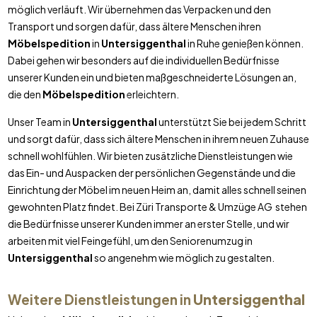
möglich verläuft. Wir übernehmen das Verpacken und den
Transport und sorgen dafür, dass ältere Menschen ihren
Möbelspedition
in
Untersiggenthal
in Ruhe genießen können.
Dabei gehen wir besonders auf die individuellen Bedürfnisse
unserer Kunden ein und bieten maßgeschneiderte Lösungen an,
die den
Möbelspedition
erleichtern.
Unser Team in
Untersiggenthal
unterstützt Sie bei jedem Schritt
und sorgt dafür, dass sich ältere Menschen in ihrem neuen Zuhause
schnell wohlfühlen. Wir bieten zusätzliche Dienstleistungen wie
das Ein- und Auspacken der persönlichen Gegenstände und die
Einrichtung der Möbel im neuen Heim an, damit alles schnell seinen
gewohnten Platz findet. Bei Züri Transporte & Umzüge AG stehen
die Bedürfnisse unserer Kunden immer an erster Stelle, und wir
arbeiten mit viel Feingefühl, um den Seniorenumzug in
Untersiggenthal
so angenehm wie möglich zu gestalten.
Weitere Dienstleistungen in
Untersiggenthal