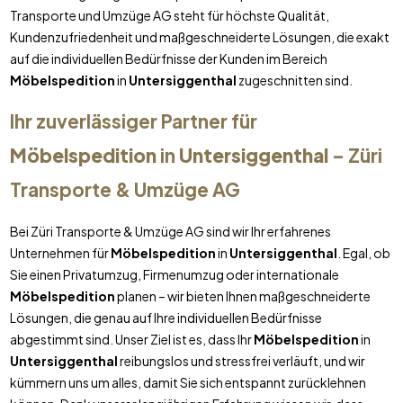
Transporte und Umzüge AG steht für höchste Qualität,
Kundenzufriedenheit und maßgeschneiderte Lösungen, die exakt
auf die individuellen Bedürfnisse der Kunden im Bereich
Möbelspedition
in
Untersiggenthal
zugeschnitten sind.
Ihr zuverlässiger Partner für
Möbelspedition
in
Untersiggenthal
– Züri
Transporte & Umzüge AG
Bei Züri Transporte & Umzüge AG sind wir Ihr erfahrenes
Unternehmen für
Möbelspedition
in
Untersiggenthal
. Egal, ob
Sie einen Privatumzug, Firmenumzug oder internationale
Möbelspedition
planen – wir bieten Ihnen maßgeschneiderte
Lösungen, die genau auf Ihre individuellen Bedürfnisse
abgestimmt sind. Unser Ziel ist es, dass Ihr
Möbelspedition
in
Untersiggenthal
reibungslos und stressfrei verläuft, und wir
kümmern uns um alles, damit Sie sich entspannt zurücklehnen