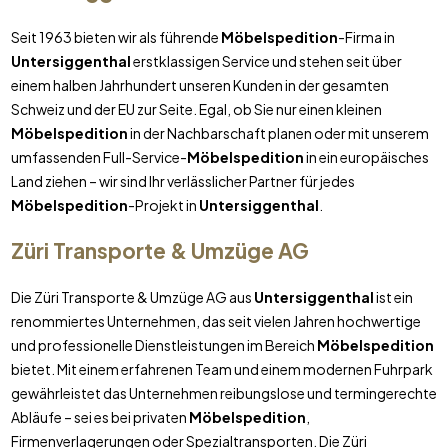
Seit 1963 bieten wir als führende
Möbelspedition
-Firma in
Untersiggenthal
erstklassigen Service und stehen seit über
einem halben Jahrhundert unseren Kunden in der gesamten
Schweiz und der EU zur Seite. Egal, ob Sie nur einen kleinen
Möbelspedition
in der Nachbarschaft planen oder mit unserem
umfassenden Full-Service-
Möbelspedition
in ein europäisches
Land ziehen – wir sind Ihr verlässlicher Partner für jedes
Möbelspedition
-Projekt in
Untersiggenthal
.
Züri Transporte & Umzüge AG
Die Züri Transporte & Umzüge AG aus
Untersiggenthal
ist ein
renommiertes Unternehmen, das seit vielen Jahren hochwertige
und professionelle Dienstleistungen im Bereich
Möbelspedition
bietet. Mit einem erfahrenen Team und einem modernen Fuhrpark
gewährleistet das Unternehmen reibungslose und termingerechte
Abläufe – sei es bei privaten
Möbelspedition
,
Firmenverlagerungen oder Spezialtransporten. Die Züri