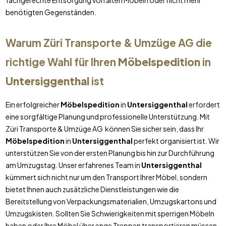
fachgerechte Entsorgung von alten Möbeln oder nicht mehr
benötigten Gegenständen.
Warum Züri Transporte & Umzüge AG die
richtige Wahl für Ihren
Möbelspedition
in
Untersiggenthal
ist
Ein erfolgreicher
Möbelspedition
in
Untersiggenthal
erfordert
eine sorgfältige Planung und professionelle Unterstützung. Mit
Züri Transporte & Umzüge AG können Sie sicher sein, dass Ihr
Möbelspedition
in
Untersiggenthal
perfekt organisiert ist. Wir
unterstützen Sie von der ersten Planung bis hin zur Durchführung
am Umzugstag. Unser erfahrenes Team in
Untersiggenthal
kümmert sich nicht nur um den Transport Ihrer Möbel, sondern
bietet Ihnen auch zusätzliche Dienstleistungen wie die
Bereitstellung von Verpackungsmaterialien, Umzugskartons und
Umzugskisten. Sollten Sie Schwierigkeiten mit sperrigen Möbeln
haben oder Ihre Möbel über enge Treppen transportieren müssen,