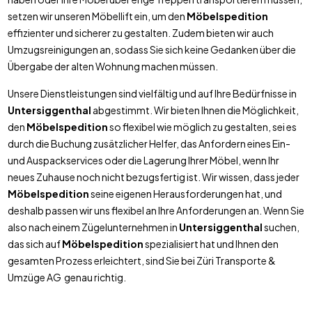
setzen wir unseren Möbellift ein, um den
Möbelspedition
effizienter und sicherer zu gestalten. Zudem bieten wir auch
Umzugsreinigungen an, sodass Sie sich keine Gedanken über die
Übergabe der alten Wohnung machen müssen.
Unsere Dienstleistungen sind vielfältig und auf Ihre Bedürfnisse in
Untersiggenthal
abgestimmt. Wir bieten Ihnen die Möglichkeit,
den
Möbelspedition
so flexibel wie möglich zu gestalten, sei es
durch die Buchung zusätzlicher Helfer, das Anfordern eines Ein-
und Auspackservices oder die Lagerung Ihrer Möbel, wenn Ihr
neues Zuhause noch nicht bezugsfertig ist. Wir wissen, dass jeder
Möbelspedition
seine eigenen Herausforderungen hat, und
deshalb passen wir uns flexibel an Ihre Anforderungen an. Wenn Sie
also nach einem Zügelunternehmen in
Untersiggenthal
suchen,
das sich auf
Möbelspedition
spezialisiert hat und Ihnen den
gesamten Prozess erleichtert, sind Sie bei Züri Transporte &
Umzüge AG genau richtig.