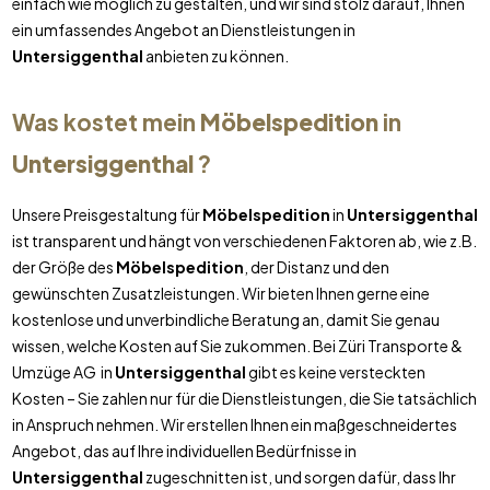
einfach wie möglich zu gestalten, und wir sind stolz darauf, Ihnen
ein umfassendes Angebot an Dienstleistungen in
Untersiggenthal
anbieten zu können.
Was kostet mein
Möbelspedition
in
Untersiggenthal
?
Unsere Preisgestaltung für
Möbelspedition
in
Untersiggenthal
ist transparent und hängt von verschiedenen Faktoren ab, wie z.B.
der Größe des
Möbelspedition
, der Distanz und den
gewünschten Zusatzleistungen. Wir bieten Ihnen gerne eine
kostenlose und unverbindliche Beratung an, damit Sie genau
wissen, welche Kosten auf Sie zukommen. Bei Züri Transporte &
Umzüge AG in
Untersiggenthal
gibt es keine versteckten
Kosten – Sie zahlen nur für die Dienstleistungen, die Sie tatsächlich
in Anspruch nehmen. Wir erstellen Ihnen ein maßgeschneidertes
Angebot, das auf Ihre individuellen Bedürfnisse in
Untersiggenthal
zugeschnitten ist, und sorgen dafür, dass Ihr