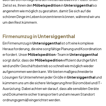
Ziel ist es, Ihnen den
Möbelspedition
in
Untersiggenthal
so
angenehm wie möglich zu gestalten, damit Sie sich auf die
schönen Dinge im Leben konzentrieren können, während wir uns
um den Rest kümmern.
Firmenumzug in
Untersiggenthal
Ein Firmenumzug in
Untersiggenthal
ist oft eine komplexe
Herausforderung, die eine sorgfältige Planung und Koordination
erfordert. Unser
Möbelspedition
-Team in
Untersiggenthal
sorgt dafür, dass der
Möbelspedition
effizient durchgeführt
wird und Ihr Geschäftsbetrieb so schnell wie möglich wieder
aufgenommen werden kann. Wir bieten maßgeschneiderte
Lösungen für Unternehmen jeder Größe in
Untersiggenthal
und
kümmern uns um die sichere Verlagerung Ihrer Büromöbel und IT-
Ausrüstung. Dabei achten wir darauf, dass alle sensiblen Geräte
und Dokumente sicher transportiert und am neuen Standort
ordnungsgemäß eingerichtet werden.