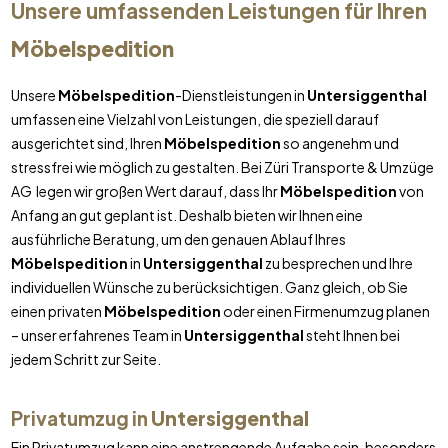
Unsere umfassenden Leistungen für Ihren
Möbelspedition
Unsere
Möbelspedition
-Dienstleistungen in
Untersiggenthal
umfassen eine Vielzahl von Leistungen, die speziell darauf
ausgerichtet sind, Ihren
Möbelspedition
so angenehm und
stressfrei wie möglich zu gestalten. Bei Züri Transporte & Umzüge
AG legen wir großen Wert darauf, dass Ihr
Möbelspedition
von
Anfang an gut geplant ist. Deshalb bieten wir Ihnen eine
ausführliche Beratung, um den genauen Ablauf Ihres
Möbelspedition
in
Untersiggenthal
zu besprechen und Ihre
individuellen Wünsche zu berücksichtigen. Ganz gleich, ob Sie
einen privaten
Möbelspedition
oder einen Firmenumzug planen
– unser erfahrenes Team in
Untersiggenthal
steht Ihnen bei
jedem Schritt zur Seite.
Privatumzug in
Untersiggenthal
Ein Privatumzug kann eine anstrengende Aufgabe sein, besonders