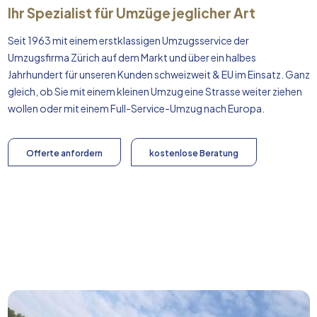
Ihr Spezialist für Umzüge jeglicher Art
Seit 1963 mit einem erstklassigen Umzugsservice der
Umzugsfirma Zürich auf dem Markt und über ein halbes
Jahrhundert für unseren Kunden schweizweit & EU im Einsatz. Ganz
gleich, ob Sie mit einem kleinen Umzug eine Strasse weiter ziehen
wollen oder mit einem Full-Service-Umzug nach
Europa
.
Offerte anfordern
kostenlose Beratung