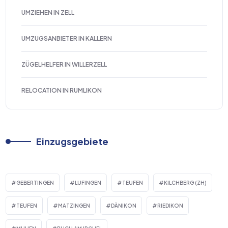
UMZIEHEN IN ZELL
UMZUGSANBIETER IN KALLERN
ZÜGELHELFER IN WILLERZELL
RELOCATION IN RUMLIKON
Einzugsgebiete
GEBERTINGEN
LUFINGEN
TEUFEN
KILCHBERG (ZH)
TEUFEN
MATZINGEN
DÄNIKON
RIEDIKON