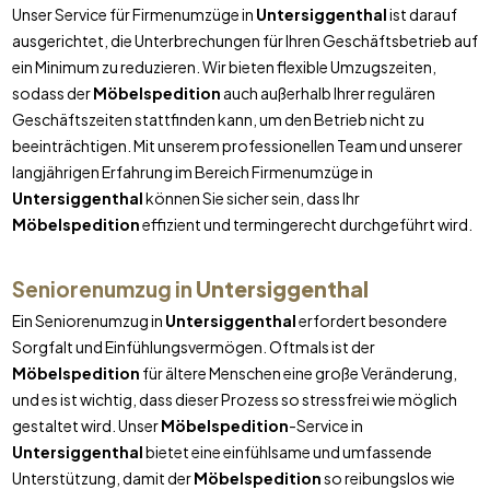
Unser Service für Firmenumzüge in
Untersiggenthal
ist darauf
ausgerichtet, die Unterbrechungen für Ihren Geschäftsbetrieb auf
ein Minimum zu reduzieren. Wir bieten flexible Umzugszeiten,
sodass der
Möbelspedition
auch außerhalb Ihrer regulären
Geschäftszeiten stattfinden kann, um den Betrieb nicht zu
beeinträchtigen. Mit unserem professionellen Team und unserer
langjährigen Erfahrung im Bereich Firmenumzüge in
Untersiggenthal
können Sie sicher sein, dass Ihr
Möbelspedition
effizient und termingerecht durchgeführt wird.
Seniorenumzug in
Untersiggenthal
Ein Seniorenumzug in
Untersiggenthal
erfordert besondere
Sorgfalt und Einfühlungsvermögen. Oftmals ist der
Möbelspedition
für ältere Menschen eine große Veränderung,
und es ist wichtig, dass dieser Prozess so stressfrei wie möglich
gestaltet wird. Unser
Möbelspedition
-Service in
Untersiggenthal
bietet eine einfühlsame und umfassende
Unterstützung, damit der
Möbelspedition
so reibungslos wie