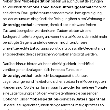
Neben dem
Möbelspedition
bieten wir auch Zusatzleistungen
an, die Ihnen den
Möbelspedition
in
Untersiggenthal
erheblich
erleichtern. Dazu gehören unter anderem die Umzugsreinigung,
bei der wir uns um die gründliche Reinigung Ihrer alten Wohnung in
Untersiggenthal
kümmern, damit diese in einwandfreiem
Zustand übergeben werden kann. Zudem bieten wir eine
fachgerechte Entsorgung an, wenn Sie alte Möbel oder nicht mehr
benötigte Gegenstände loswerden möchten. Unsere
umweltgerechte Entsorgung sorgt dafür, dass alle Gegenstände
entsprechend den gesetzlichen Vorgaben entsorgt werden.
Darüber hinaus bieten wir Ihnen die Möglichkeit, Ihre Möbel
vorübergehend zu lagern, falls Ihr neues Zuhause in
Untersiggenthal
noch nicht bezugsbereit ist. Unsere
Lagerlösungen sind flexibel und sicher, sodass Ihre Möbel in guten
Händen sind. Ob Sie nur für ein paar Tage oder für mehrere Monate
eine Lagerlösung benötigen – wir bieten Ihnen die passenden
Optionen. Unser
Möbelspedition
-Service in
Untersiggenthal
ist darauf ausgerichtet, Ihnen den gesamten Umzugsprozess so