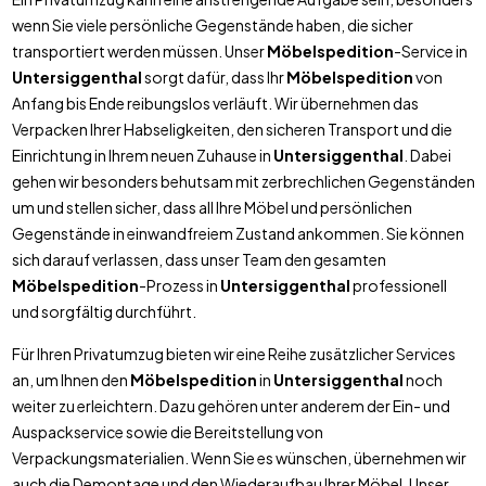
wenn Sie viele persönliche Gegenstände haben, die sicher
transportiert werden müssen. Unser
Möbelspedition
-Service in
Untersiggenthal
sorgt dafür, dass Ihr
Möbelspedition
von
Anfang bis Ende reibungslos verläuft. Wir übernehmen das
Verpacken Ihrer Habseligkeiten, den sicheren Transport und die
Einrichtung in Ihrem neuen Zuhause in
Untersiggenthal
. Dabei
gehen wir besonders behutsam mit zerbrechlichen Gegenständen
um und stellen sicher, dass all Ihre Möbel und persönlichen
Gegenstände in einwandfreiem Zustand ankommen. Sie können
sich darauf verlassen, dass unser Team den gesamten
Möbelspedition
-Prozess in
Untersiggenthal
professionell
und sorgfältig durchführt.
Für Ihren Privatumzug bieten wir eine Reihe zusätzlicher Services
an, um Ihnen den
Möbelspedition
in
Untersiggenthal
noch
weiter zu erleichtern. Dazu gehören unter anderem der Ein- und
Auspackservice sowie die Bereitstellung von
Verpackungsmaterialien. Wenn Sie es wünschen, übernehmen wir
auch die Demontage und den Wiederaufbau Ihrer Möbel. Unser