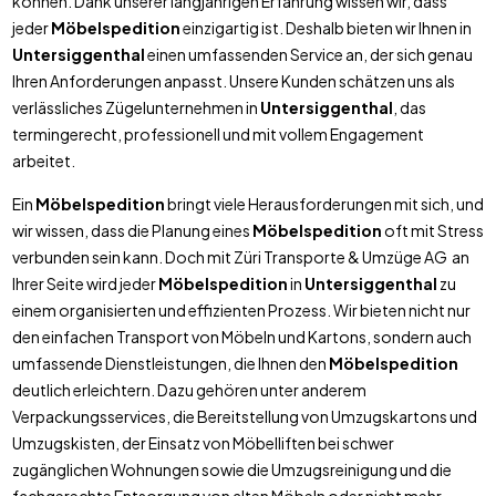
können. Dank unserer langjährigen Erfahrung wissen wir, dass
jeder
Möbelspedition
einzigartig ist. Deshalb bieten wir Ihnen in
Untersiggenthal
einen umfassenden Service an, der sich genau
Ihren Anforderungen anpasst. Unsere Kunden schätzen uns als
verlässliches Zügelunternehmen in
Untersiggenthal
, das
termingerecht, professionell und mit vollem Engagement
arbeitet.
Ein
Möbelspedition
bringt viele Herausforderungen mit sich, und
wir wissen, dass die Planung eines
Möbelspedition
oft mit Stress
verbunden sein kann. Doch mit Züri Transporte & Umzüge AG an
Ihrer Seite wird jeder
Möbelspedition
in
Untersiggenthal
zu
einem organisierten und effizienten Prozess. Wir bieten nicht nur
den einfachen Transport von Möbeln und Kartons, sondern auch
umfassende Dienstleistungen, die Ihnen den
Möbelspedition
deutlich erleichtern. Dazu gehören unter anderem
Verpackungsservices, die Bereitstellung von Umzugskartons und
Umzugskisten, der Einsatz von Möbelliften bei schwer
zugänglichen Wohnungen sowie die Umzugsreinigung und die