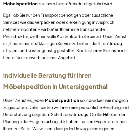
Möbelspedition
zu einem fairen Preis durchgeführt wird.
Egal, ob Sie nur den Transport benötigen oder zusätzliche
Services wie das Verpacken oder die Reinigung in Anspruch
nehmen möchten – wir bieten Ihnen eine transparente
Preisstruktur, die Ihnen volle Kostenkontrolle bietet. Unser Ziel ist
es, Ihnen einen erstklassigen Service zu bieten, der Ihren Umzug
effizient und kostengünstig gestaltet. Kontaktieren Sie uns noch
heute für ein unverbindliches Angebot.
Individuelle Beratung für Ihren
Möbelspedition
in
Untersiggenthal
Unser Ziel ist es, jeden
Möbelspedition
so individuell wie möglich
zu gestalten. Daher bieten wir Ihnen eine persönliche Beratung und
Unterstützung bei jedem Schritt des Umzugs. Ob Sie Hilfe bei der
Planung oder Fragen zur Logistik haben – unsere Experten stehen
Ihnen zur Seite. Wir wissen, dass jeder Umzug seine eigenen