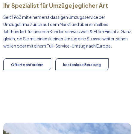
Ihr Spezialist für Umzüge jeglicher Art
Seit 1963 mit einem erstklassigen Umzugsservice der
Umzugsfirma Zürich auf dem Markt und über ein halbes
Jahrhundert für unseren Kunden schweizweit & EU im Einsatz. Ganz
gleich, ob Sie mit einem kleinen Umzug eine Strasse weiter ziehen
wollen oder mit einem Full-Service-Umzug nach
Europa
.
Offerte anfordern
kostenlose Beratung