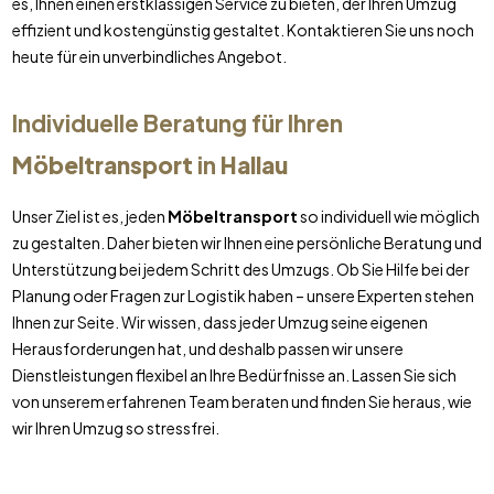
es, Ihnen einen erstklassigen Service zu bieten, der Ihren Umzug
effizient und kostengünstig gestaltet. Kontaktieren Sie uns noch
heute für ein unverbindliches Angebot.
Individuelle Beratung für Ihren
Möbeltransport
in
Hallau
Unser Ziel ist es, jeden
Möbeltransport
so individuell wie möglich
zu gestalten. Daher bieten wir Ihnen eine persönliche Beratung und
Unterstützung bei jedem Schritt des Umzugs. Ob Sie Hilfe bei der
Planung oder Fragen zur Logistik haben – unsere Experten stehen
Ihnen zur Seite. Wir wissen, dass jeder Umzug seine eigenen
Herausforderungen hat, und deshalb passen wir unsere
Dienstleistungen flexibel an Ihre Bedürfnisse an. Lassen Sie sich
von unserem erfahrenen Team beraten und finden Sie heraus, wie
wir Ihren Umzug so stressfrei.