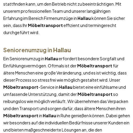
stattfinden kann, um den Betrieb nicht zu beeinträchtigen. Mit
unserem professionellen Team und unserer langjährigen
Erfahrung im Bereich Firmenumzüge in
Hallau
können Sie sicher
sein, dass Ihr
Möbeltransport
effizient und termingerecht
durchgeführt wird.
Seniorenumzug in
Hallau
Ein Seniorenumzug in
Hallau
erfordert besondere Sorgfalt und
Einfühlungsvermögen. Oftmals ist der
Möbeltransport
für
ältere Menschen eine große Veränderung, und es ist wichtig, dass
dieser Prozess so stressfrei wie möglich gestaltet wird. Unser
Möbeltransport
-Service in
Hallau
bietet eine einfühlsame und
umfassende Unterstützung, damit der
Möbeltransport
so
reibungslos wie möglich verläuft. Wir übernehmen das Verpacken
und den Transport und sorgen dafür, dass ältere Menschen ihren
Möbeltransport
in
Hallau
in Ruhe genießen können. Dabei gehen
wir besonders auf die individuellen Bedürfnisse unserer Kunden ein
und bieten maßgeschneiderte Lösungen an, die den