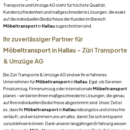
Transporte und Umzüge AG steht für höchste Qualität,
Kundenzufriedenheit und maßgeschneiderte Lösungen, die exakt
auf die individuellen Bedürfnisse der Kunden im Bereich
Möbeltransport
in
Hallau
zugeschnitten sind.
Ihr zuverlässiger Partner für
Möbeltransport
in
Hallau
– Züri Transporte
& Umzüge AG
Bei Züri Transporte & Umzüge AG sind wir Ihr erfahrenes
Unternehmen für
Möbeltransport
in
Hallau
. Egal, ob Sie einen
Privatumzug, Firmenumzug oder internationale
Möbeltransport
planen – wir bieten Ihnen maßgeschneiderte Lösungen, die genau
auf Ihre individuellen Bedürfnisse abgestimmt sind. Unser Ziel ist
es, dass Ihr
Möbeltransport
in
Hallau
reibungslos und stressfrei
verläuft, und wir kümmern uns um alles, damit Sie sich entspannt
zurücklehnen können. Dank unserer langjährigen Erfahrung wissen