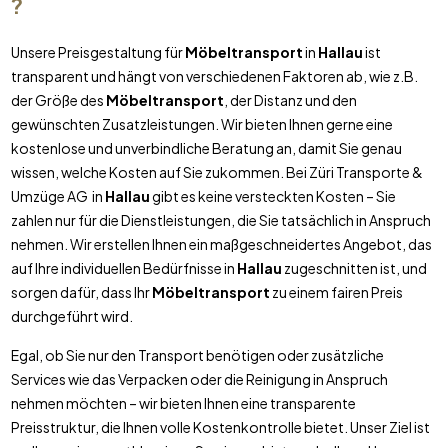
?
Unsere Preisgestaltung für
Möbeltransport
in
Hallau
ist
transparent und hängt von verschiedenen Faktoren ab, wie z.B.
der Größe des
Möbeltransport
, der Distanz und den
gewünschten Zusatzleistungen. Wir bieten Ihnen gerne eine
kostenlose und unverbindliche Beratung an, damit Sie genau
wissen, welche Kosten auf Sie zukommen. Bei Züri Transporte &
Umzüge AG in
Hallau
gibt es keine versteckten Kosten – Sie
zahlen nur für die Dienstleistungen, die Sie tatsächlich in Anspruch
nehmen. Wir erstellen Ihnen ein maßgeschneidertes Angebot, das
auf Ihre individuellen Bedürfnisse in
Hallau
zugeschnitten ist, und
sorgen dafür, dass Ihr
Möbeltransport
zu einem fairen Preis
durchgeführt wird.
Egal, ob Sie nur den Transport benötigen oder zusätzliche
Services wie das Verpacken oder die Reinigung in Anspruch
nehmen möchten – wir bieten Ihnen eine transparente
Preisstruktur, die Ihnen volle Kostenkontrolle bietet. Unser Ziel ist