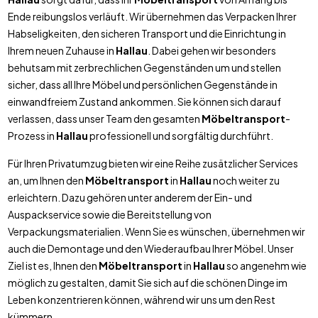
Ende reibungslos verläuft. Wir übernehmen das Verpacken Ihrer
Habseligkeiten, den sicheren Transport und die Einrichtung in
Ihrem neuen Zuhause in
Hallau
. Dabei gehen wir besonders
behutsam mit zerbrechlichen Gegenständen um und stellen
sicher, dass all Ihre Möbel und persönlichen Gegenstände in
einwandfreiem Zustand ankommen. Sie können sich darauf
verlassen, dass unser Team den gesamten
Möbeltransport
-
Prozess in
Hallau
professionell und sorgfältig durchführt.
Für Ihren Privatumzug bieten wir eine Reihe zusätzlicher Services
an, um Ihnen den
Möbeltransport
in
Hallau
noch weiter zu
erleichtern. Dazu gehören unter anderem der Ein- und
Auspackservice sowie die Bereitstellung von
Verpackungsmaterialien. Wenn Sie es wünschen, übernehmen wir
auch die Demontage und den Wiederaufbau Ihrer Möbel. Unser
Ziel ist es, Ihnen den
Möbeltransport
in
Hallau
so angenehm wie
möglich zu gestalten, damit Sie sich auf die schönen Dinge im
Leben konzentrieren können, während wir uns um den Rest
kümmern.