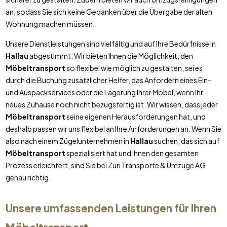
an, sodass Sie sich keine Gedanken über die Übergabe der alten
Wohnung machen müssen.
Unsere Dienstleistungen sind vielfältig und auf Ihre Bedürfnisse in
Hallau
abgestimmt. Wir bieten Ihnen die Möglichkeit, den
Möbeltransport
so flexibel wie möglich zu gestalten, sei es
durch die Buchung zusätzlicher Helfer, das Anfordern eines Ein-
und Auspackservices oder die Lagerung Ihrer Möbel, wenn Ihr
neues Zuhause noch nicht bezugsfertig ist. Wir wissen, dass jeder
Möbeltransport
seine eigenen Herausforderungen hat, und
deshalb passen wir uns flexibel an Ihre Anforderungen an. Wenn Sie
also nach einem Zügelunternehmen in
Hallau
suchen, das sich auf
Möbeltransport
spezialisiert hat und Ihnen den gesamten
Prozess erleichtert, sind Sie bei Züri Transporte & Umzüge AG
genau richtig.
Unsere umfassenden Leistungen für Ihren