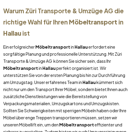
Warum Züri Transporte & Umzüge AG die
richtige Wahl für Ihren
Möbeltransport
in
Hallau
ist
Ein erfolgreicher
Möbeltransport
in
Hallau
erfordert eine
sorgfältige Planung und professionelle Unterstützung. Mit Züri
Transporte & Umzüge AG können Sie sicher sein, dass Ihr
Möbeltransport
in
Hallau
perfekt organisiert ist. Wir
unterstützen Sie von der ersten Planung bis hin zur Durchführung
am Umzugstag. Unser erfahrenes Team in
Hallau
kümmert sich
nicht nur um den Transport Ihrer Möbel, sondern bietet Ihnen auch
zusätzliche Dienstleistungen wie die Bereitstellung von
Verpackungsmaterialien, Umzugskartons und Umzugskisten.
Sollten Sie Schwierigkeiten mit sperrigen Möbeln haben oder Ihre
Möbel über enge Treppen transportieren müssen, setzen wir
unseren Möbellift ein, um den
Möbeltransport
effizienter und
sicherer zu gestalten. Zudem bieten wir auch Umzugsreinigungen