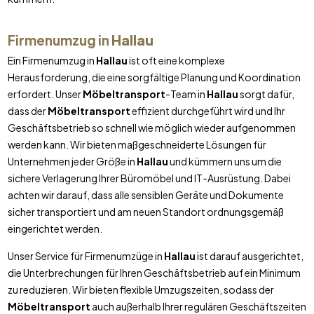
Firmenumzug in
Hallau
Ein Firmenumzug in
Hallau
ist oft eine komplexe
Herausforderung, die eine sorgfältige Planung und Koordination
erfordert. Unser
Möbeltransport
-Team in
Hallau
sorgt dafür,
dass der
Möbeltransport
effizient durchgeführt wird und Ihr
Geschäftsbetrieb so schnell wie möglich wieder aufgenommen
werden kann. Wir bieten maßgeschneiderte Lösungen für
Unternehmen jeder Größe in
Hallau
und kümmern uns um die
sichere Verlagerung Ihrer Büromöbel und IT-Ausrüstung. Dabei
achten wir darauf, dass alle sensiblen Geräte und Dokumente
sicher transportiert und am neuen Standort ordnungsgemäß
eingerichtet werden.
Unser Service für Firmenumzüge in
Hallau
ist darauf ausgerichtet,
die Unterbrechungen für Ihren Geschäftsbetrieb auf ein Minimum
zu reduzieren. Wir bieten flexible Umzugszeiten, sodass der
Möbeltransport
auch außerhalb Ihrer regulären Geschäftszeiten