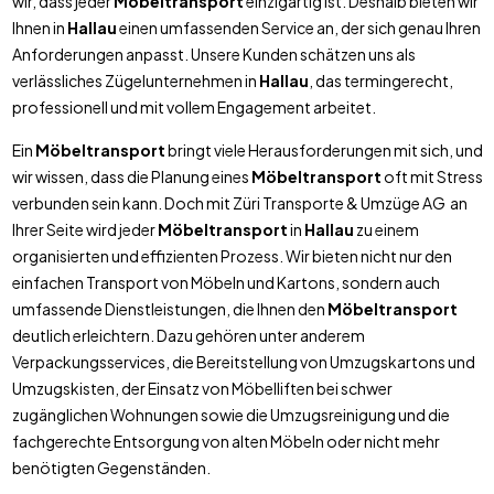
wir, dass jeder
Möbeltransport
einzigartig ist. Deshalb bieten wir
Ihnen in
Hallau
einen umfassenden Service an, der sich genau Ihren
Anforderungen anpasst. Unsere Kunden schätzen uns als
verlässliches Zügelunternehmen in
Hallau
, das termingerecht,
professionell und mit vollem Engagement arbeitet.
Ein
Möbeltransport
bringt viele Herausforderungen mit sich, und
wir wissen, dass die Planung eines
Möbeltransport
oft mit Stress
verbunden sein kann. Doch mit Züri Transporte & Umzüge AG an
Ihrer Seite wird jeder
Möbeltransport
in
Hallau
zu einem
organisierten und effizienten Prozess. Wir bieten nicht nur den
einfachen Transport von Möbeln und Kartons, sondern auch
umfassende Dienstleistungen, die Ihnen den
Möbeltransport
deutlich erleichtern. Dazu gehören unter anderem
Verpackungsservices, die Bereitstellung von Umzugskartons und
Umzugskisten, der Einsatz von Möbelliften bei schwer
zugänglichen Wohnungen sowie die Umzugsreinigung und die
fachgerechte Entsorgung von alten Möbeln oder nicht mehr
benötigten Gegenständen.