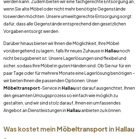
werden kann. Zudem bieten wir eine fachgerechte Entsorgung an,
wenn Sie alte Möbel oder nicht mehr benötigte Gegenstände
loswerden möchten. Unsere umweltgerechte Entsorgung sorgt
dafür, dass alle Gegenstände entsprechend den gesetzlichen
Vorgaben entsorgt werden.
Darüber hinaus bieten wir Ihnen die Möglichkeit, Ihre Möbel
vorübergehend zu lagern, falls Ihr neues Zuhause in
Hallau
noch
nicht bezugsbereit ist. Unsere Lagerlösungen sind flexibel und
sicher, sodass Ihre Möbel in guten Händen sind. Ob Sie nur für ein
paar Tage oder für mehrere Monate eine Lagerlösung benötigen –
wir bieten Ihnen die passenden Optionen. Unser
Möbeltransport
-Service in
Hallau
ist darauf ausgerichtet, Ihnen
den gesamten Umzugsprozess so einfach wie möglich zu
gestalten, und wir sind stolz darauf, Ihnen ein umfassendes
Angebot an Dienstleistungen in
Hallau
anbieten zu können.
Was kostet mein
Möbeltransport
in
Hallau