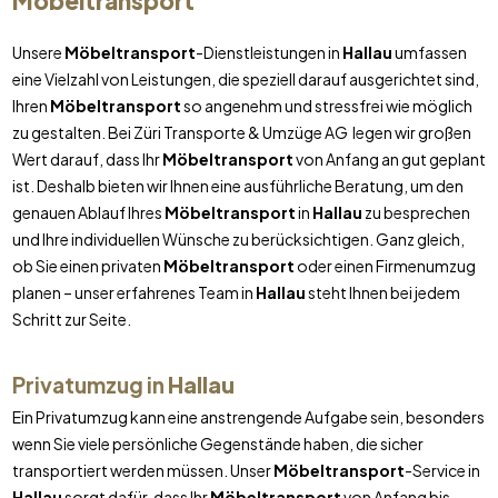
Möbeltransport
Unsere
Möbeltransport
-Dienstleistungen in
Hallau
umfassen
eine Vielzahl von Leistungen, die speziell darauf ausgerichtet sind,
Ihren
Möbeltransport
so angenehm und stressfrei wie möglich
zu gestalten. Bei Züri Transporte & Umzüge AG legen wir großen
Wert darauf, dass Ihr
Möbeltransport
von Anfang an gut geplant
ist. Deshalb bieten wir Ihnen eine ausführliche Beratung, um den
genauen Ablauf Ihres
Möbeltransport
in
Hallau
zu besprechen
und Ihre individuellen Wünsche zu berücksichtigen. Ganz gleich,
ob Sie einen privaten
Möbeltransport
oder einen Firmenumzug
planen – unser erfahrenes Team in
Hallau
steht Ihnen bei jedem
Schritt zur Seite.
Privatumzug in
Hallau
Ein Privatumzug kann eine anstrengende Aufgabe sein, besonders
wenn Sie viele persönliche Gegenstände haben, die sicher
transportiert werden müssen. Unser
Möbeltransport
-Service in
Hallau
sorgt dafür, dass Ihr
Möbeltransport
von Anfang bis