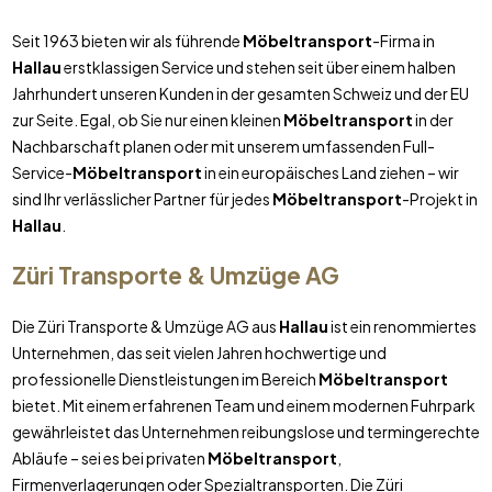
Seit 1963 bieten wir als führende
Möbeltransport
-Firma in
Hallau
erstklassigen Service und stehen seit über einem halben
Jahrhundert unseren Kunden in der gesamten Schweiz und der EU
zur Seite. Egal, ob Sie nur einen kleinen
Möbeltransport
in der
Nachbarschaft planen oder mit unserem umfassenden Full-
Service-
Möbeltransport
in ein europäisches Land ziehen – wir
sind Ihr verlässlicher Partner für jedes
Möbeltransport
-Projekt in
Hallau
.
Züri Transporte & Umzüge AG
Die Züri Transporte & Umzüge AG aus
Hallau
ist ein renommiertes
Unternehmen, das seit vielen Jahren hochwertige und
professionelle Dienstleistungen im Bereich
Möbeltransport
bietet. Mit einem erfahrenen Team und einem modernen Fuhrpark
gewährleistet das Unternehmen reibungslose und termingerechte
Abläufe – sei es bei privaten
Möbeltransport
,
Firmenverlagerungen oder Spezialtransporten. Die Züri