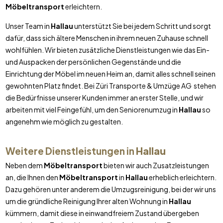
Möbeltransport
erleichtern.
Unser Team in
Hallau
unterstützt Sie bei jedem Schritt und sorgt
dafür, dass sich ältere Menschen in ihrem neuen Zuhause schnell
wohlfühlen. Wir bieten zusätzliche Dienstleistungen wie das Ein-
und Auspacken der persönlichen Gegenstände und die
Einrichtung der Möbel im neuen Heim an, damit alles schnell seinen
gewohnten Platz findet. Bei Züri Transporte & Umzüge AG stehen
die Bedürfnisse unserer Kunden immer an erster Stelle, und wir
arbeiten mit viel Feingefühl, um den Seniorenumzug in
Hallau
so
angenehm wie möglich zu gestalten.
Weitere Dienstleistungen in
Hallau
Neben dem
Möbeltransport
bieten wir auch Zusatzleistungen
an, die Ihnen den
Möbeltransport
in
Hallau
erheblich erleichtern.
Dazu gehören unter anderem die Umzugsreinigung, bei der wir uns
um die gründliche Reinigung Ihrer alten Wohnung in
Hallau
kümmern, damit diese in einwandfreiem Zustand übergeben