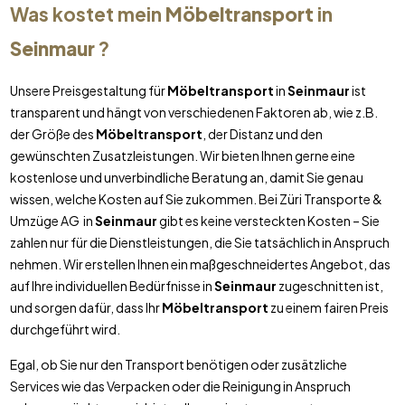
Was kostet mein
Möbeltransport
in
Seinmaur
?
Unsere Preisgestaltung für
Möbeltransport
in
Seinmaur
ist
transparent und hängt von verschiedenen Faktoren ab, wie z.B.
der Größe des
Möbeltransport
, der Distanz und den
gewünschten Zusatzleistungen. Wir bieten Ihnen gerne eine
kostenlose und unverbindliche Beratung an, damit Sie genau
wissen, welche Kosten auf Sie zukommen. Bei Züri Transporte &
Umzüge AG in
Seinmaur
gibt es keine versteckten Kosten – Sie
zahlen nur für die Dienstleistungen, die Sie tatsächlich in Anspruch
nehmen. Wir erstellen Ihnen ein maßgeschneidertes Angebot, das
auf Ihre individuellen Bedürfnisse in
Seinmaur
zugeschnitten ist,
und sorgen dafür, dass Ihr
Möbeltransport
zu einem fairen Preis
durchgeführt wird.
Egal, ob Sie nur den Transport benötigen oder zusätzliche
Services wie das Verpacken oder die Reinigung in Anspruch