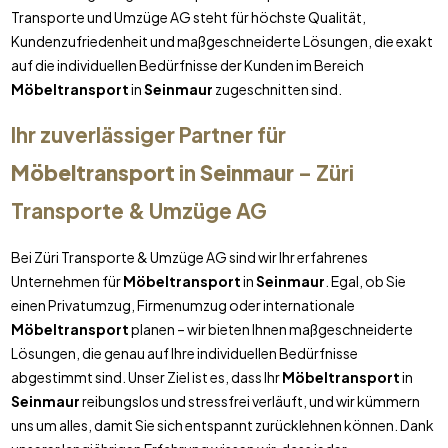
Transporte und Umzüge AG steht für höchste Qualität,
Kundenzufriedenheit und maßgeschneiderte Lösungen, die exakt
auf die individuellen Bedürfnisse der Kunden im Bereich
Möbeltransport
in
Seinmaur
zugeschnitten sind.
Ihr zuverlässiger Partner für
Möbeltransport
in
Seinmaur
– Züri
Transporte & Umzüge AG
Bei Züri Transporte & Umzüge AG sind wir Ihr erfahrenes
Unternehmen für
Möbeltransport
in
Seinmaur
. Egal, ob Sie
einen Privatumzug, Firmenumzug oder internationale
Möbeltransport
planen – wir bieten Ihnen maßgeschneiderte
Lösungen, die genau auf Ihre individuellen Bedürfnisse
abgestimmt sind. Unser Ziel ist es, dass Ihr
Möbeltransport
in
Seinmaur
reibungslos und stressfrei verläuft, und wir kümmern
uns um alles, damit Sie sich entspannt zurücklehnen können. Dank