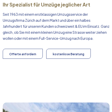
Ihr Spezialist für Umzüge jeglicher Art
Seit 1963 mit einem erstklassigen Umzugsservice der
Umzugsfirma Zürich auf dem Markt und über ein halbes
Jahrhundert für unseren Kunden schweizweit & EU im Einsatz. Ganz
gleich, ob Sie mit einem kleinen Umzug eine Strasse weiter ziehen
wollen oder mit einem Full-Service-Umzug nach
Europa
.
Offerte anfordern
kostenlose Beratung