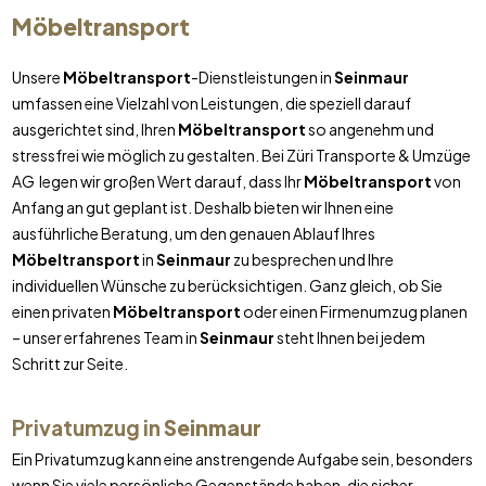
Möbeltransport
Unsere
Möbeltransport
-Dienstleistungen in
Seinmaur
umfassen eine Vielzahl von Leistungen, die speziell darauf
ausgerichtet sind, Ihren
Möbeltransport
so angenehm und
stressfrei wie möglich zu gestalten. Bei Züri Transporte & Umzüge
AG legen wir großen Wert darauf, dass Ihr
Möbeltransport
von
Anfang an gut geplant ist. Deshalb bieten wir Ihnen eine
ausführliche Beratung, um den genauen Ablauf Ihres
Möbeltransport
in
Seinmaur
zu besprechen und Ihre
individuellen Wünsche zu berücksichtigen. Ganz gleich, ob Sie
einen privaten
Möbeltransport
oder einen Firmenumzug planen
– unser erfahrenes Team in
Seinmaur
steht Ihnen bei jedem
Schritt zur Seite.
Privatumzug in
Seinmaur
Ein Privatumzug kann eine anstrengende Aufgabe sein, besonders
wenn Sie viele persönliche Gegenstände haben, die sicher