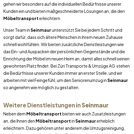
gehen wir besonders auf die individuellen Bedürfnisse unserer
Kunden ein und bieten maßgeschneiderte Lösungen an, die den
Möbeltransport
erleichtern.
Unser Team in
Seinmaur
unterstützt Sie bei jedem Schritt und
sorgt dafür, dass sich ältere Menschen in ihrem neuen Zuhause
schnell wohlfühlen. Wir bieten zusätzliche Dienstleistungen wie
das Ein- und Auspacken der persönlichen Gegenstände und die
Einrichtung der Möbel im neuen Heim an, damit alles schnell seinen
gewohnten Platz findet. Bei Züri Transporte & Umzüge AG stehen
die Bedürfnisse unserer Kunden immer an erster Stelle, und wir
arbeiten mit viel Feingefühl, um den Seniorenumzug in
Seinmaur
so angenehm wie möglich zu gestalten.
Weitere Dienstleistungen in
Seinmaur
Neben dem
Möbeltransport
bieten wir auch Zusatzleistungen
an, die Ihnen den
Möbeltransport
in
Seinmaur
erheblich
erleichtern. Dazu gehören unter anderem die Umzugsreinigung,