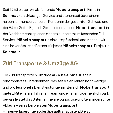
Seit 1963 bieten wir als führende
Möbeltransport
-Firma in
Seinmaur
erstklassigen Service und stehen seit über einem
halben Jahrhundert unseren Kunden in der gesamten Schweiz und
der EU zur Seite. Egal, ob Sie nur einen kleinen
Möbeltransport
in
der Nachbarschaft planen oder mit unserem umfassenden Full-
Service-
Möbeltransport
in ein europäisches Land ziehen – wir
sind Ihr verlässlicher Partner für jedes
Möbeltransport
-Projekt in
Seinmaur
.
Züri Transporte & Umzüge AG
Die Züri Transporte & Umzüge AG aus
Seinmaur
ist ein
renommiertes Unternehmen, das seit vielen Jahren hochwertige
und professionelle Dienstleistungen im Bereich
Möbeltransport
bietet. Mit einem erfahrenen Team und einem modernen Fuhrpark
gewährleistet das Unternehmen reibungslose und termingerechte
Abläufe – sei es bei privaten
Möbeltransport
,
Firmenverlagerungen oder Spezialtransporten. Die Züri