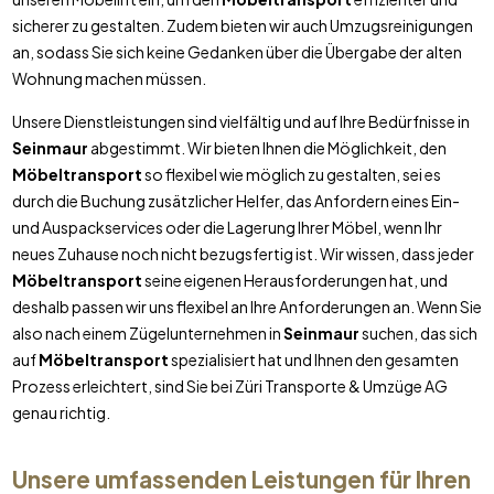
sicherer zu gestalten. Zudem bieten wir auch Umzugsreinigungen
an, sodass Sie sich keine Gedanken über die Übergabe der alten
Wohnung machen müssen.
Unsere Dienstleistungen sind vielfältig und auf Ihre Bedürfnisse in
Seinmaur
abgestimmt. Wir bieten Ihnen die Möglichkeit, den
Möbeltransport
so flexibel wie möglich zu gestalten, sei es
durch die Buchung zusätzlicher Helfer, das Anfordern eines Ein-
und Auspackservices oder die Lagerung Ihrer Möbel, wenn Ihr
neues Zuhause noch nicht bezugsfertig ist. Wir wissen, dass jeder
Möbeltransport
seine eigenen Herausforderungen hat, und
deshalb passen wir uns flexibel an Ihre Anforderungen an. Wenn Sie
also nach einem Zügelunternehmen in
Seinmaur
suchen, das sich
auf
Möbeltransport
spezialisiert hat und Ihnen den gesamten
Prozess erleichtert, sind Sie bei Züri Transporte & Umzüge AG
genau richtig.
Unsere umfassenden Leistungen für Ihren