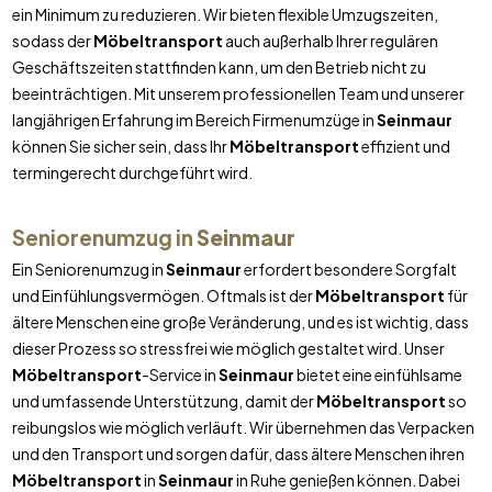
ein Minimum zu reduzieren. Wir bieten flexible Umzugszeiten,
sodass der
Möbeltransport
auch außerhalb Ihrer regulären
Geschäftszeiten stattfinden kann, um den Betrieb nicht zu
beeinträchtigen. Mit unserem professionellen Team und unserer
langjährigen Erfahrung im Bereich Firmenumzüge in
Seinmaur
können Sie sicher sein, dass Ihr
Möbeltransport
effizient und
termingerecht durchgeführt wird.
Seniorenumzug in
Seinmaur
Ein Seniorenumzug in
Seinmaur
erfordert besondere Sorgfalt
und Einfühlungsvermögen. Oftmals ist der
Möbeltransport
für
ältere Menschen eine große Veränderung, und es ist wichtig, dass
dieser Prozess so stressfrei wie möglich gestaltet wird. Unser
Möbeltransport
-Service in
Seinmaur
bietet eine einfühlsame
und umfassende Unterstützung, damit der
Möbeltransport
so
reibungslos wie möglich verläuft. Wir übernehmen das Verpacken
und den Transport und sorgen dafür, dass ältere Menschen ihren
Möbeltransport
in
Seinmaur
in Ruhe genießen können. Dabei