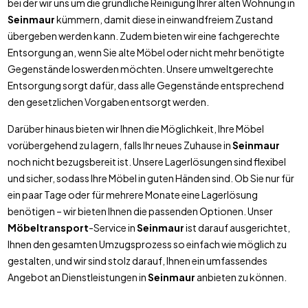
bei der wir uns um die gründliche Reinigung Ihrer alten Wohnung in
Seinmaur
kümmern, damit diese in einwandfreiem Zustand
übergeben werden kann. Zudem bieten wir eine fachgerechte
Entsorgung an, wenn Sie alte Möbel oder nicht mehr benötigte
Gegenstände loswerden möchten. Unsere umweltgerechte
Entsorgung sorgt dafür, dass alle Gegenstände entsprechend
den gesetzlichen Vorgaben entsorgt werden.
Darüber hinaus bieten wir Ihnen die Möglichkeit, Ihre Möbel
vorübergehend zu lagern, falls Ihr neues Zuhause in
Seinmaur
noch nicht bezugsbereit ist. Unsere Lagerlösungen sind flexibel
und sicher, sodass Ihre Möbel in guten Händen sind. Ob Sie nur für
ein paar Tage oder für mehrere Monate eine Lagerlösung
benötigen – wir bieten Ihnen die passenden Optionen. Unser
Möbeltransport
-Service in
Seinmaur
ist darauf ausgerichtet,
Ihnen den gesamten Umzugsprozess so einfach wie möglich zu
gestalten, und wir sind stolz darauf, Ihnen ein umfassendes
Angebot an Dienstleistungen in
Seinmaur
anbieten zu können.