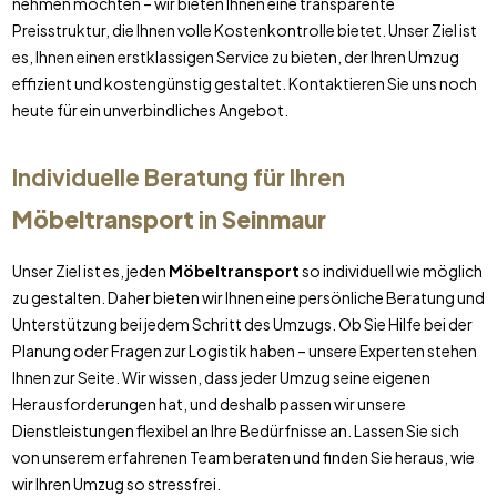
nehmen möchten – wir bieten Ihnen eine transparente
Preisstruktur, die Ihnen volle Kostenkontrolle bietet. Unser Ziel ist
es, Ihnen einen erstklassigen Service zu bieten, der Ihren Umzug
effizient und kostengünstig gestaltet. Kontaktieren Sie uns noch
heute für ein unverbindliches Angebot.
Individuelle Beratung für Ihren
Möbeltransport
in
Seinmaur
Unser Ziel ist es, jeden
Möbeltransport
so individuell wie möglich
zu gestalten. Daher bieten wir Ihnen eine persönliche Beratung und
Unterstützung bei jedem Schritt des Umzugs. Ob Sie Hilfe bei der
Planung oder Fragen zur Logistik haben – unsere Experten stehen
Ihnen zur Seite. Wir wissen, dass jeder Umzug seine eigenen
Herausforderungen hat, und deshalb passen wir unsere
Dienstleistungen flexibel an Ihre Bedürfnisse an. Lassen Sie sich
von unserem erfahrenen Team beraten und finden Sie heraus, wie
wir Ihren Umzug so stressfrei.