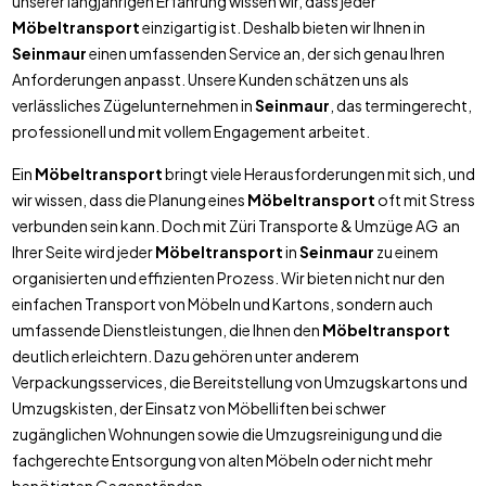
unserer langjährigen Erfahrung wissen wir, dass jeder
Möbeltransport
einzigartig ist. Deshalb bieten wir Ihnen in
Seinmaur
einen umfassenden Service an, der sich genau Ihren
Anforderungen anpasst. Unsere Kunden schätzen uns als
verlässliches Zügelunternehmen in
Seinmaur
, das termingerecht,
professionell und mit vollem Engagement arbeitet.
Ein
Möbeltransport
bringt viele Herausforderungen mit sich, und
wir wissen, dass die Planung eines
Möbeltransport
oft mit Stress
verbunden sein kann. Doch mit Züri Transporte & Umzüge AG an
Ihrer Seite wird jeder
Möbeltransport
in
Seinmaur
zu einem
organisierten und effizienten Prozess. Wir bieten nicht nur den
einfachen Transport von Möbeln und Kartons, sondern auch
umfassende Dienstleistungen, die Ihnen den
Möbeltransport
deutlich erleichtern. Dazu gehören unter anderem
Verpackungsservices, die Bereitstellung von Umzugskartons und
Umzugskisten, der Einsatz von Möbelliften bei schwer
zugänglichen Wohnungen sowie die Umzugsreinigung und die
fachgerechte Entsorgung von alten Möbeln oder nicht mehr