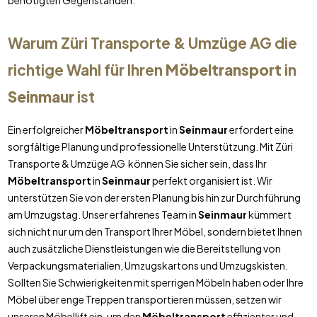
benötigten Gegenständen.
Warum Züri Transporte & Umzüge AG die
richtige Wahl für Ihren
Möbeltransport
in
Seinmaur
ist
Ein erfolgreicher
Möbeltransport
in
Seinmaur
erfordert eine
sorgfältige Planung und professionelle Unterstützung. Mit Züri
Transporte & Umzüge AG können Sie sicher sein, dass Ihr
Möbeltransport
in
Seinmaur
perfekt organisiert ist. Wir
unterstützen Sie von der ersten Planung bis hin zur Durchführung
am Umzugstag. Unser erfahrenes Team in
Seinmaur
kümmert
sich nicht nur um den Transport Ihrer Möbel, sondern bietet Ihnen
auch zusätzliche Dienstleistungen wie die Bereitstellung von
Verpackungsmaterialien, Umzugskartons und Umzugskisten.
Sollten Sie Schwierigkeiten mit sperrigen Möbeln haben oder Ihre
Möbel über enge Treppen transportieren müssen, setzen wir
unseren Möbellift ein, um den
Möbeltransport
effizienter und