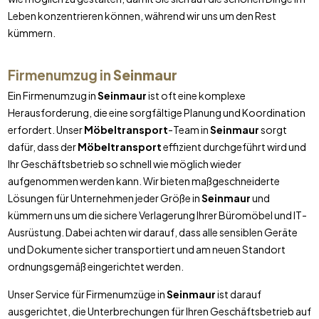
Leben konzentrieren können, während wir uns um den Rest
kümmern.
Firmenumzug in
Seinmaur
Ein Firmenumzug in
Seinmaur
ist oft eine komplexe
Herausforderung, die eine sorgfältige Planung und Koordination
erfordert. Unser
Möbeltransport
-Team in
Seinmaur
sorgt
dafür, dass der
Möbeltransport
effizient durchgeführt wird und
Ihr Geschäftsbetrieb so schnell wie möglich wieder
aufgenommen werden kann. Wir bieten maßgeschneiderte
Lösungen für Unternehmen jeder Größe in
Seinmaur
und
kümmern uns um die sichere Verlagerung Ihrer Büromöbel und IT-
Ausrüstung. Dabei achten wir darauf, dass alle sensiblen Geräte
und Dokumente sicher transportiert und am neuen Standort
ordnungsgemäß eingerichtet werden.
Unser Service für Firmenumzüge in
Seinmaur
ist darauf
ausgerichtet, die Unterbrechungen für Ihren Geschäftsbetrieb auf