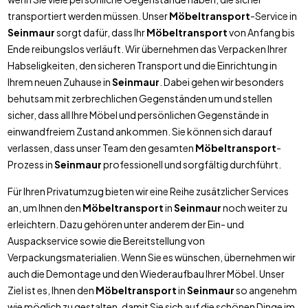
transportiert werden müssen. Unser
Möbeltransport
-Service in
Seinmaur
sorgt dafür, dass Ihr
Möbeltransport
von Anfang bis
Ende reibungslos verläuft. Wir übernehmen das Verpacken Ihrer
Habseligkeiten, den sicheren Transport und die Einrichtung in
Ihrem neuen Zuhause in
Seinmaur
. Dabei gehen wir besonders
behutsam mit zerbrechlichen Gegenständen um und stellen
sicher, dass all Ihre Möbel und persönlichen Gegenstände in
einwandfreiem Zustand ankommen. Sie können sich darauf
verlassen, dass unser Team den gesamten
Möbeltransport
-
Prozess in
Seinmaur
professionell und sorgfältig durchführt.
Für Ihren Privatumzug bieten wir eine Reihe zusätzlicher Services
an, um Ihnen den
Möbeltransport
in
Seinmaur
noch weiter zu
erleichtern. Dazu gehören unter anderem der Ein- und
Auspackservice sowie die Bereitstellung von
Verpackungsmaterialien. Wenn Sie es wünschen, übernehmen wir
auch die Demontage und den Wiederaufbau Ihrer Möbel. Unser
Ziel ist es, Ihnen den
Möbeltransport
in
Seinmaur
so angenehm
wie möglich zu gestalten, damit Sie sich auf die schönen Dinge im