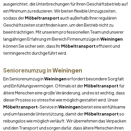
ausgerichtet, die Unterbrechungen für Ihren Geschäftsbetrieb auf
ein Minimum zu reduzieren. Wir bieten flexible Umzugszeiten,
sodass der
Möbeltransport
auch außerhalb Ihrer regulären
Geschäftszeiten stattfinden kann, um den Betrieb nicht zu
beeinträchtigen. Mit unserem professionellen Team und unserer
langjährigen Erfahrung im Bereich Firmenumzüge in
Weiningen
können Sie sicher sein, dass Ihr
Möbeltransport
effizient und
termingerecht durchgeführt wird.
Seniorenumzug in
Weiningen
Ein Seniorenumzug in
Weiningen
erfordert besondere Sorgfalt
und Einfühlungsvermögen. Oftmals ist der
Möbeltransport
für
ältere Menschen eine große Veränderung, und es ist wichtig, dass
dieser Prozess so stressfrei wie möglich gestaltet wird. Unser
Möbeltransport
-Service in
Weiningen
bietet eine einfühlsame
und umfassende Unterstützung, damit der
Möbeltransport
so
reibungslos wie möglich verläuft. Wir übernehmen das Verpacken
und den Transport und sorgen dafür, dass ältere Menschen ihren