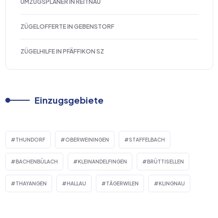
UMZUGSPLANER IN REITNAU
ZÜGELOFFERTE IN GEBENSTORF
ZÜGELHILFE IN PFÄFFIKON SZ
Einzugsgebiete
THUNDORF
OBERWEININGEN
STAFFELBACH
BACHENBÜLACH
KLEINANDELFINGEN
BRÜTTISELLEN
THAYANGEN
HALLAU
TÄGERWILEN
KLINGNAU