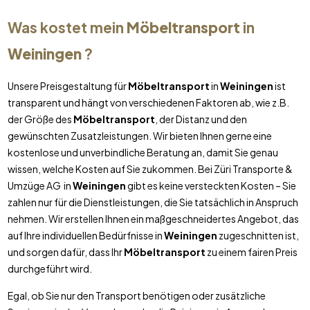
Was kostet mein
Möbeltransport
in
Weiningen
?
Unsere Preisgestaltung für
Möbeltransport
in
Weiningen
ist
transparent und hängt von verschiedenen Faktoren ab, wie z.B.
der Größe des
Möbeltransport
, der Distanz und den
gewünschten Zusatzleistungen. Wir bieten Ihnen gerne eine
kostenlose und unverbindliche Beratung an, damit Sie genau
wissen, welche Kosten auf Sie zukommen. Bei Züri Transporte &
Umzüge AG in
Weiningen
gibt es keine versteckten Kosten – Sie
zahlen nur für die Dienstleistungen, die Sie tatsächlich in Anspruch
nehmen. Wir erstellen Ihnen ein maßgeschneidertes Angebot, das
auf Ihre individuellen Bedürfnisse in
Weiningen
zugeschnitten ist,
und sorgen dafür, dass Ihr
Möbeltransport
zu einem fairen Preis
durchgeführt wird.
Egal, ob Sie nur den Transport benötigen oder zusätzliche