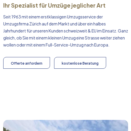
Ihr Spezialist für Umzüge jeglicher Art
Seit 1963 mit einem erstklassigen Umzugsservice der
Umzugsfirma Zürich auf dem Markt und über ein halbes
Jahrhundert für unseren Kunden schweizweit & EU im Einsatz. Ganz
gleich, ob Sie mit einem kleinen Umzug eine Strasse weiter ziehen
wollen oder mit einem Full-Service-Umzug nach
Europa
.
Offerte anfordern
kostenlose Beratung