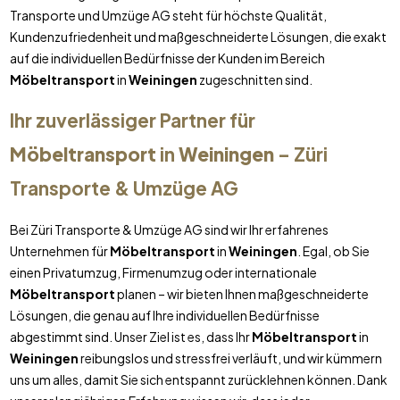
Transporte und Umzüge AG steht für höchste Qualität,
Kundenzufriedenheit und maßgeschneiderte Lösungen, die exakt
auf die individuellen Bedürfnisse der Kunden im Bereich
Möbeltransport
in
Weiningen
zugeschnitten sind.
Ihr zuverlässiger Partner für
Möbeltransport
in
Weiningen
– Züri
Transporte & Umzüge AG
Bei Züri Transporte & Umzüge AG sind wir Ihr erfahrenes
Unternehmen für
Möbeltransport
in
Weiningen
. Egal, ob Sie
einen Privatumzug, Firmenumzug oder internationale
Möbeltransport
planen – wir bieten Ihnen maßgeschneiderte
Lösungen, die genau auf Ihre individuellen Bedürfnisse
abgestimmt sind. Unser Ziel ist es, dass Ihr
Möbeltransport
in
Weiningen
reibungslos und stressfrei verläuft, und wir kümmern
uns um alles, damit Sie sich entspannt zurücklehnen können. Dank