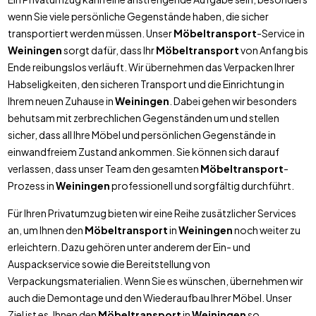
wenn Sie viele persönliche Gegenstände haben, die sicher
transportiert werden müssen. Unser
Möbeltransport
-Service in
Weiningen
sorgt dafür, dass Ihr
Möbeltransport
von Anfang bis
Ende reibungslos verläuft. Wir übernehmen das Verpacken Ihrer
Habseligkeiten, den sicheren Transport und die Einrichtung in
Ihrem neuen Zuhause in
Weiningen
. Dabei gehen wir besonders
behutsam mit zerbrechlichen Gegenständen um und stellen
sicher, dass all Ihre Möbel und persönlichen Gegenstände in
einwandfreiem Zustand ankommen. Sie können sich darauf
verlassen, dass unser Team den gesamten
Möbeltransport
-
Prozess in
Weiningen
professionell und sorgfältig durchführt.
Für Ihren Privatumzug bieten wir eine Reihe zusätzlicher Services
an, um Ihnen den
Möbeltransport
in
Weiningen
noch weiter zu
erleichtern. Dazu gehören unter anderem der Ein- und
Auspackservice sowie die Bereitstellung von
Verpackungsmaterialien. Wenn Sie es wünschen, übernehmen wir
auch die Demontage und den Wiederaufbau Ihrer Möbel. Unser
Ziel ist es, Ihnen den
Möbeltransport
in
Weiningen
so