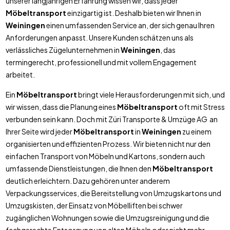
unserer langjährigen Erfahrung wissen wir, dass jeder
Möbeltransport
einzigartig ist. Deshalb bieten wir Ihnen in
Weiningen
einen umfassenden Service an, der sich genau Ihren
Anforderungen anpasst. Unsere Kunden schätzen uns als
verlässliches Zügelunternehmen in
Weiningen
, das
termingerecht, professionell und mit vollem Engagement
arbeitet.
Ein
Möbeltransport
bringt viele Herausforderungen mit sich, und
wir wissen, dass die Planung eines
Möbeltransport
oft mit Stress
verbunden sein kann. Doch mit Züri Transporte & Umzüge AG an
Ihrer Seite wird jeder
Möbeltransport
in
Weiningen
zu einem
organisierten und effizienten Prozess. Wir bieten nicht nur den
einfachen Transport von Möbeln und Kartons, sondern auch
umfassende Dienstleistungen, die Ihnen den
Möbeltransport
deutlich erleichtern. Dazu gehören unter anderem
Verpackungsservices, die Bereitstellung von Umzugskartons und
Umzugskisten, der Einsatz von Möbelliften bei schwer
zugänglichen Wohnungen sowie die Umzugsreinigung und die