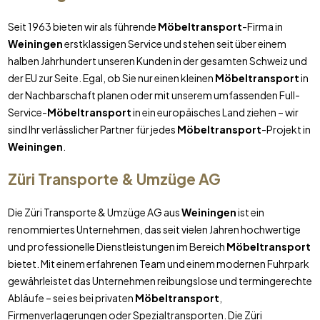
Seit 1963 bieten wir als führende
Möbeltransport
-Firma in
Weiningen
erstklassigen Service und stehen seit über einem
halben Jahrhundert unseren Kunden in der gesamten Schweiz und
der EU zur Seite. Egal, ob Sie nur einen kleinen
Möbeltransport
in
der Nachbarschaft planen oder mit unserem umfassenden Full-
Service-
Möbeltransport
in ein europäisches Land ziehen – wir
sind Ihr verlässlicher Partner für jedes
Möbeltransport
-Projekt in
Weiningen
.
Züri Transporte & Umzüge AG
Die Züri Transporte & Umzüge AG aus
Weiningen
ist ein
renommiertes Unternehmen, das seit vielen Jahren hochwertige
und professionelle Dienstleistungen im Bereich
Möbeltransport
bietet. Mit einem erfahrenen Team und einem modernen Fuhrpark
gewährleistet das Unternehmen reibungslose und termingerechte
Abläufe – sei es bei privaten
Möbeltransport
,
Firmenverlagerungen oder Spezialtransporten. Die Züri