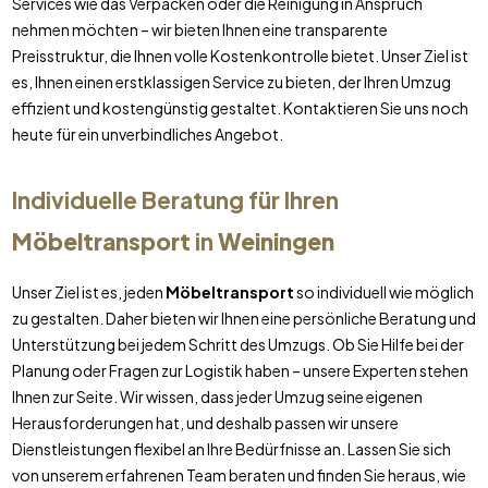
Services wie das Verpacken oder die Reinigung in Anspruch
nehmen möchten – wir bieten Ihnen eine transparente
Preisstruktur, die Ihnen volle Kostenkontrolle bietet. Unser Ziel ist
es, Ihnen einen erstklassigen Service zu bieten, der Ihren Umzug
effizient und kostengünstig gestaltet. Kontaktieren Sie uns noch
heute für ein unverbindliches Angebot.
Individuelle Beratung für Ihren
Möbeltransport
in
Weiningen
Unser Ziel ist es, jeden
Möbeltransport
so individuell wie möglich
zu gestalten. Daher bieten wir Ihnen eine persönliche Beratung und
Unterstützung bei jedem Schritt des Umzugs. Ob Sie Hilfe bei der
Planung oder Fragen zur Logistik haben – unsere Experten stehen
Ihnen zur Seite. Wir wissen, dass jeder Umzug seine eigenen
Herausforderungen hat, und deshalb passen wir unsere
Dienstleistungen flexibel an Ihre Bedürfnisse an. Lassen Sie sich
von unserem erfahrenen Team beraten und finden Sie heraus, wie