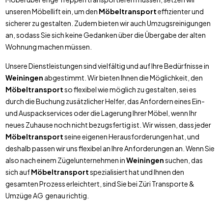
unseren Möbellift ein, um den
Möbeltransport
effizienter und
sicherer zu gestalten. Zudem bieten wir auch Umzugsreinigungen
an, sodass Sie sich keine Gedanken über die Übergabe der alten
Wohnung machen müssen.
Unsere Dienstleistungen sind vielfältig und auf Ihre Bedürfnisse in
Weiningen
abgestimmt. Wir bieten Ihnen die Möglichkeit, den
Möbeltransport
so flexibel wie möglich zu gestalten, sei es
durch die Buchung zusätzlicher Helfer, das Anfordern eines Ein-
und Auspackservices oder die Lagerung Ihrer Möbel, wenn Ihr
neues Zuhause noch nicht bezugsfertig ist. Wir wissen, dass jeder
Möbeltransport
seine eigenen Herausforderungen hat, und
deshalb passen wir uns flexibel an Ihre Anforderungen an. Wenn Sie
also nach einem Zügelunternehmen in
Weiningen
suchen, das
sich auf
Möbeltransport
spezialisiert hat und Ihnen den
gesamten Prozess erleichtert, sind Sie bei Züri Transporte &
Umzüge AG genau richtig.