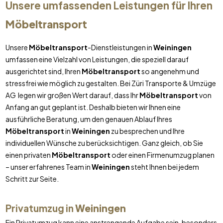
Unsere umfassenden Leistungen für Ihren
Möbeltransport
Unsere
Möbeltransport
-Dienstleistungen in
Weiningen
umfassen eine Vielzahl von Leistungen, die speziell darauf
ausgerichtet sind, Ihren
Möbeltransport
so angenehm und
stressfrei wie möglich zu gestalten. Bei Züri Transporte & Umzüge
AG legen wir großen Wert darauf, dass Ihr
Möbeltransport
von
Anfang an gut geplant ist. Deshalb bieten wir Ihnen eine
ausführliche Beratung, um den genauen Ablauf Ihres
Möbeltransport
in
Weiningen
zu besprechen und Ihre
individuellen Wünsche zu berücksichtigen. Ganz gleich, ob Sie
einen privaten
Möbeltransport
oder einen Firmenumzug planen
– unser erfahrenes Team in
Weiningen
steht Ihnen bei jedem
Schritt zur Seite.
Privatumzug in
Weiningen
Ein Privatumzug kann eine anstrengende Aufgabe sein, besonders