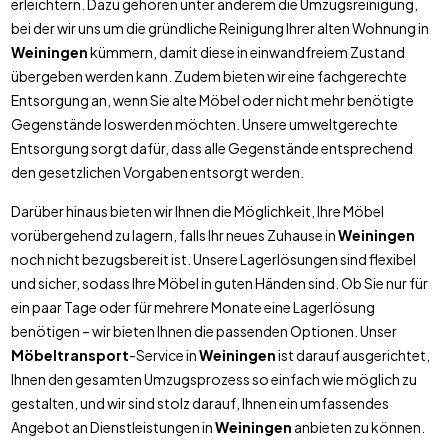
erleichtern. Dazu gehören unter anderem die Umzugsreinigung,
bei der wir uns um die gründliche Reinigung Ihrer alten Wohnung in
Weiningen
kümmern, damit diese in einwandfreiem Zustand
übergeben werden kann. Zudem bieten wir eine fachgerechte
Entsorgung an, wenn Sie alte Möbel oder nicht mehr benötigte
Gegenstände loswerden möchten. Unsere umweltgerechte
Entsorgung sorgt dafür, dass alle Gegenstände entsprechend
den gesetzlichen Vorgaben entsorgt werden.
Darüber hinaus bieten wir Ihnen die Möglichkeit, Ihre Möbel
vorübergehend zu lagern, falls Ihr neues Zuhause in
Weiningen
noch nicht bezugsbereit ist. Unsere Lagerlösungen sind flexibel
und sicher, sodass Ihre Möbel in guten Händen sind. Ob Sie nur für
ein paar Tage oder für mehrere Monate eine Lagerlösung
benötigen – wir bieten Ihnen die passenden Optionen. Unser
Möbeltransport
-Service in
Weiningen
ist darauf ausgerichtet,
Ihnen den gesamten Umzugsprozess so einfach wie möglich zu
gestalten, und wir sind stolz darauf, Ihnen ein umfassendes
Angebot an Dienstleistungen in
Weiningen
anbieten zu können.