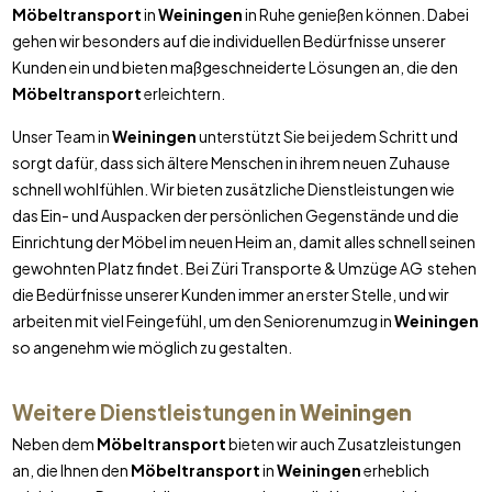
Möbeltransport
in
Weiningen
in Ruhe genießen können. Dabei
gehen wir besonders auf die individuellen Bedürfnisse unserer
Kunden ein und bieten maßgeschneiderte Lösungen an, die den
Möbeltransport
erleichtern.
Unser Team in
Weiningen
unterstützt Sie bei jedem Schritt und
sorgt dafür, dass sich ältere Menschen in ihrem neuen Zuhause
schnell wohlfühlen. Wir bieten zusätzliche Dienstleistungen wie
das Ein- und Auspacken der persönlichen Gegenstände und die
Einrichtung der Möbel im neuen Heim an, damit alles schnell seinen
gewohnten Platz findet. Bei Züri Transporte & Umzüge AG stehen
die Bedürfnisse unserer Kunden immer an erster Stelle, und wir
arbeiten mit viel Feingefühl, um den Seniorenumzug in
Weiningen
so angenehm wie möglich zu gestalten.
Weitere Dienstleistungen in
Weiningen
Neben dem
Möbeltransport
bieten wir auch Zusatzleistungen
an, die Ihnen den
Möbeltransport
in
Weiningen
erheblich