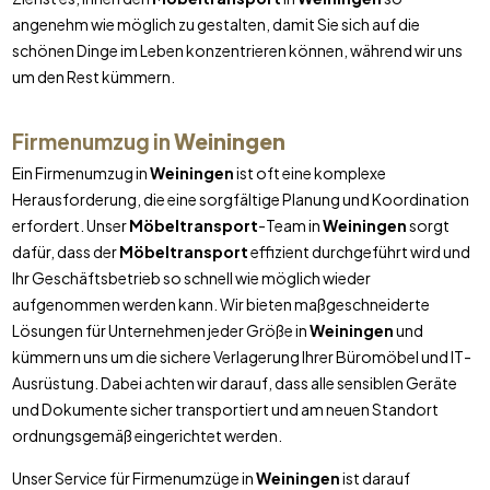
angenehm wie möglich zu gestalten, damit Sie sich auf die
schönen Dinge im Leben konzentrieren können, während wir uns
um den Rest kümmern.
Firmenumzug in
Weiningen
Ein Firmenumzug in
Weiningen
ist oft eine komplexe
Herausforderung, die eine sorgfältige Planung und Koordination
erfordert. Unser
Möbeltransport
-Team in
Weiningen
sorgt
dafür, dass der
Möbeltransport
effizient durchgeführt wird und
Ihr Geschäftsbetrieb so schnell wie möglich wieder
aufgenommen werden kann. Wir bieten maßgeschneiderte
Lösungen für Unternehmen jeder Größe in
Weiningen
und
kümmern uns um die sichere Verlagerung Ihrer Büromöbel und IT-
Ausrüstung. Dabei achten wir darauf, dass alle sensiblen Geräte
und Dokumente sicher transportiert und am neuen Standort
ordnungsgemäß eingerichtet werden.
Unser Service für Firmenumzüge in
Weiningen
ist darauf