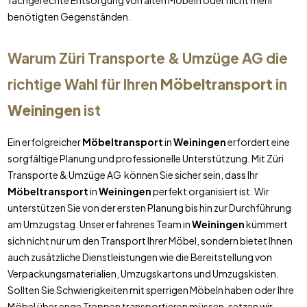
fachgerechte Entsorgung von alten Möbeln oder nicht mehr
benötigten Gegenständen.
Warum Züri Transporte & Umzüge AG die
richtige Wahl für Ihren
Möbeltransport
in
Weiningen
ist
Ein erfolgreicher
Möbeltransport
in
Weiningen
erfordert eine
sorgfältige Planung und professionelle Unterstützung. Mit Züri
Transporte & Umzüge AG können Sie sicher sein, dass Ihr
Möbeltransport
in
Weiningen
perfekt organisiert ist. Wir
unterstützen Sie von der ersten Planung bis hin zur Durchführung
am Umzugstag. Unser erfahrenes Team in
Weiningen
kümmert
sich nicht nur um den Transport Ihrer Möbel, sondern bietet Ihnen
auch zusätzliche Dienstleistungen wie die Bereitstellung von
Verpackungsmaterialien, Umzugskartons und Umzugskisten.
Sollten Sie Schwierigkeiten mit sperrigen Möbeln haben oder Ihre
Möbel über enge Treppen transportieren müssen, setzen wir