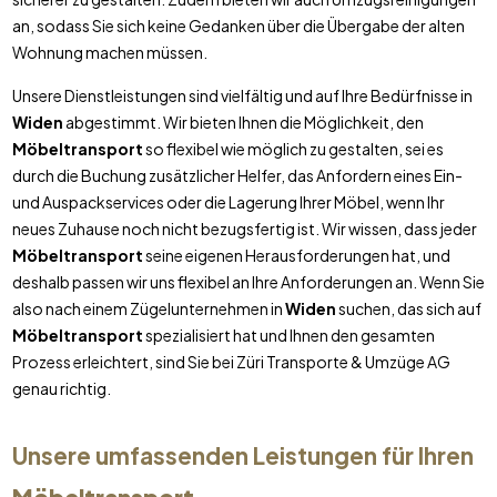
an, sodass Sie sich keine Gedanken über die Übergabe der alten
Wohnung machen müssen.
Unsere Dienstleistungen sind vielfältig und auf Ihre Bedürfnisse in
Widen
abgestimmt. Wir bieten Ihnen die Möglichkeit, den
Möbeltransport
so flexibel wie möglich zu gestalten, sei es
durch die Buchung zusätzlicher Helfer, das Anfordern eines Ein-
und Auspackservices oder die Lagerung Ihrer Möbel, wenn Ihr
neues Zuhause noch nicht bezugsfertig ist. Wir wissen, dass jeder
Möbeltransport
seine eigenen Herausforderungen hat, und
deshalb passen wir uns flexibel an Ihre Anforderungen an. Wenn Sie
also nach einem Zügelunternehmen in
Widen
suchen, das sich auf
Möbeltransport
spezialisiert hat und Ihnen den gesamten
Prozess erleichtert, sind Sie bei Züri Transporte & Umzüge AG
genau richtig.
Unsere umfassenden Leistungen für Ihren