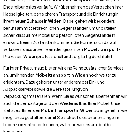
Ende reibungslos verläuft. Wir übernehmen das Verpacken Ihrer
Habseligkeiten, den sicheren Transport und die Einrichtung in
Ihrem neuen Zuhause in
Widen
. Dabei gehen wir besonders
behutsam mit zerbrechlichen Gegenständen um und stellen
sicher, dass all Ihre Möbel und persönlichen Gegenstände in
einwandfreiem Zustand ankommen. Sie können sich darauf
verlassen, dass unser Team den gesamten
Möbeltransport
-
Prozess in
Widen
professionell und sorgfältig durchführt.
Für Ihren Privatumzug bieten wir eine Reihe zusätzlicher Services
an, um Ihnen den
Möbeltransport
in
Widen
noch weiter zu
erleichtern. Dazu gehören unter anderem der Ein- und
Auspackservice sowie die Bereitstellung von
Verpackungsmaterialien. Wenn Sie es wünschen, übernehmen wir
auch die Demontage und den Wiederaufbau Ihrer Möbel. Unser
Ziel ist es, Ihnen den
Möbeltransport
in
Widen
so angenehm wie
möglich zu gestalten, damit Sie sich auf die schönen Dinge im
Leben konzentrieren können, während wir uns um den Rest
kümmern.