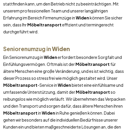
stattfinden kann, um den Betrieb nicht zu beeinträchtigen. Mit
unserem professionellen Team und unserer langjährigen
Erfahrung im Bereich Firmenumzüge in
Widen
können Sie sicher
sein, dass Ihr
Möbeltransport
effizient und termingerecht
durchgeführt wird.
Seniorenumzug in
Widen
Ein Seniorenumzug in
Widen
erfordert besondere Sorgfalt und
Einfühlungsvermögen. Oftmals ist der
Möbeltransport
für
ältere Menschen eine große Veränderung, und es ist wichtig, dass
dieser Prozess so stressfrei wie möglich gestaltet wird. Unser
Möbeltransport
-Service in
Widen
bietet eine einfühlsame und
umfassende Unterstützung, damit der
Möbeltransport
so
reibungslos wie möglich verläuft. Wir übernehmen das Verpacken
und den Transport und sorgen dafür, dass ältere Menschen ihren
Möbeltransport
in
Widen
in Ruhe genießen können. Dabei
gehen wir besonders auf die individuellen Bedürfnisse unserer
Kunden ein und bieten maßgeschneiderte Lösungen an, die den