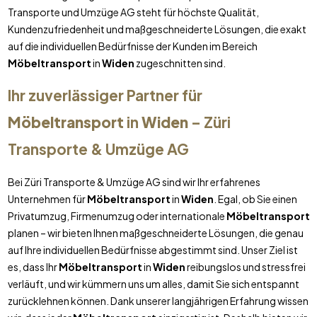
Transporte und Umzüge AG steht für höchste Qualität,
Kundenzufriedenheit und maßgeschneiderte Lösungen, die exakt
auf die individuellen Bedürfnisse der Kunden im Bereich
Möbeltransport
in
Widen
zugeschnitten sind.
Ihr zuverlässiger Partner für
Möbeltransport
in
Widen
– Züri
Transporte & Umzüge AG
Bei Züri Transporte & Umzüge AG sind wir Ihr erfahrenes
Unternehmen für
Möbeltransport
in
Widen
. Egal, ob Sie einen
Privatumzug, Firmenumzug oder internationale
Möbeltransport
planen – wir bieten Ihnen maßgeschneiderte Lösungen, die genau
auf Ihre individuellen Bedürfnisse abgestimmt sind. Unser Ziel ist
es, dass Ihr
Möbeltransport
in
Widen
reibungslos und stressfrei
verläuft, und wir kümmern uns um alles, damit Sie sich entspannt
zurücklehnen können. Dank unserer langjährigen Erfahrung wissen