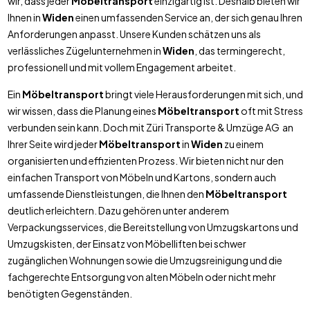
wir, dass jeder
Möbeltransport
einzigartig ist. Deshalb bieten wir
Ihnen in
Widen
einen umfassenden Service an, der sich genau Ihren
Anforderungen anpasst. Unsere Kunden schätzen uns als
verlässliches Zügelunternehmen in
Widen
, das termingerecht,
professionell und mit vollem Engagement arbeitet.
Ein
Möbeltransport
bringt viele Herausforderungen mit sich, und
wir wissen, dass die Planung eines
Möbeltransport
oft mit Stress
verbunden sein kann. Doch mit Züri Transporte & Umzüge AG an
Ihrer Seite wird jeder
Möbeltransport
in
Widen
zu einem
organisierten und effizienten Prozess. Wir bieten nicht nur den
einfachen Transport von Möbeln und Kartons, sondern auch
umfassende Dienstleistungen, die Ihnen den
Möbeltransport
deutlich erleichtern. Dazu gehören unter anderem
Verpackungsservices, die Bereitstellung von Umzugskartons und
Umzugskisten, der Einsatz von Möbelliften bei schwer
zugänglichen Wohnungen sowie die Umzugsreinigung und die
fachgerechte Entsorgung von alten Möbeln oder nicht mehr
benötigten Gegenständen.