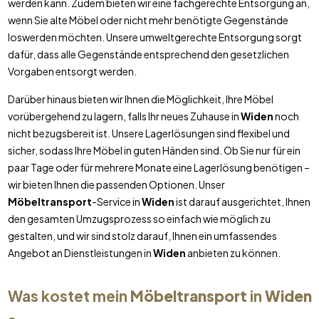
werden kann. Zudem bieten wir eine fachgerechte Entsorgung an,
wenn Sie alte Möbel oder nicht mehr benötigte Gegenstände
loswerden möchten. Unsere umweltgerechte Entsorgung sorgt
dafür, dass alle Gegenstände entsprechend den gesetzlichen
Vorgaben entsorgt werden.
Darüber hinaus bieten wir Ihnen die Möglichkeit, Ihre Möbel
vorübergehend zu lagern, falls Ihr neues Zuhause in
Widen
noch
nicht bezugsbereit ist. Unsere Lagerlösungen sind flexibel und
sicher, sodass Ihre Möbel in guten Händen sind. Ob Sie nur für ein
paar Tage oder für mehrere Monate eine Lagerlösung benötigen –
wir bieten Ihnen die passenden Optionen. Unser
Möbeltransport
-Service in
Widen
ist darauf ausgerichtet, Ihnen
den gesamten Umzugsprozess so einfach wie möglich zu
gestalten, und wir sind stolz darauf, Ihnen ein umfassendes
Angebot an Dienstleistungen in
Widen
anbieten zu können.
Was kostet mein
Möbeltransport
in
Widen