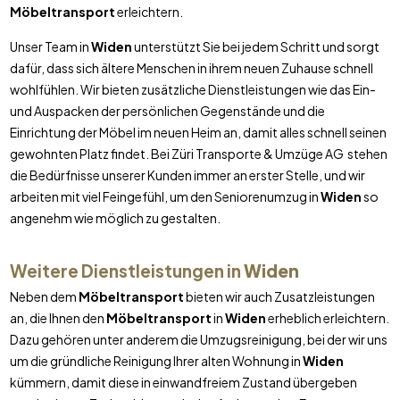
Möbeltransport
erleichtern.
Unser Team in
Widen
unterstützt Sie bei jedem Schritt und sorgt
dafür, dass sich ältere Menschen in ihrem neuen Zuhause schnell
wohlfühlen. Wir bieten zusätzliche Dienstleistungen wie das Ein-
und Auspacken der persönlichen Gegenstände und die
Einrichtung der Möbel im neuen Heim an, damit alles schnell seinen
gewohnten Platz findet. Bei Züri Transporte & Umzüge AG stehen
die Bedürfnisse unserer Kunden immer an erster Stelle, und wir
arbeiten mit viel Feingefühl, um den Seniorenumzug in
Widen
so
angenehm wie möglich zu gestalten.
Weitere Dienstleistungen in
Widen
Neben dem
Möbeltransport
bieten wir auch Zusatzleistungen
an, die Ihnen den
Möbeltransport
in
Widen
erheblich erleichtern.
Dazu gehören unter anderem die Umzugsreinigung, bei der wir uns
um die gründliche Reinigung Ihrer alten Wohnung in
Widen
kümmern, damit diese in einwandfreiem Zustand übergeben