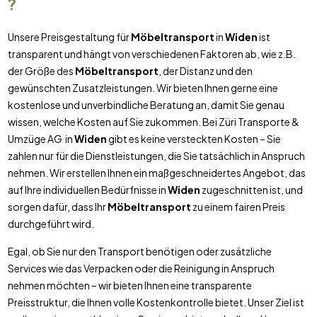
?
Unsere Preisgestaltung für
Möbeltransport
in
Widen
ist
transparent und hängt von verschiedenen Faktoren ab, wie z.B.
der Größe des
Möbeltransport
, der Distanz und den
gewünschten Zusatzleistungen. Wir bieten Ihnen gerne eine
kostenlose und unverbindliche Beratung an, damit Sie genau
wissen, welche Kosten auf Sie zukommen. Bei Züri Transporte &
Umzüge AG in
Widen
gibt es keine versteckten Kosten – Sie
zahlen nur für die Dienstleistungen, die Sie tatsächlich in Anspruch
nehmen. Wir erstellen Ihnen ein maßgeschneidertes Angebot, das
auf Ihre individuellen Bedürfnisse in
Widen
zugeschnitten ist, und
sorgen dafür, dass Ihr
Möbeltransport
zu einem fairen Preis
durchgeführt wird.
Egal, ob Sie nur den Transport benötigen oder zusätzliche
Services wie das Verpacken oder die Reinigung in Anspruch
nehmen möchten – wir bieten Ihnen eine transparente
Preisstruktur, die Ihnen volle Kostenkontrolle bietet. Unser Ziel ist