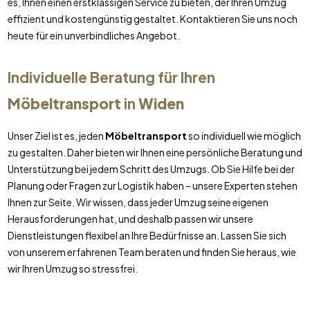
es, Ihnen einen erstklassigen Service zu bieten, der Ihren Umzug
effizient und kostengünstig gestaltet. Kontaktieren Sie uns noch
heute für ein unverbindliches Angebot.
Individuelle Beratung für Ihren
Möbeltransport
in
Widen
Unser Ziel ist es, jeden
Möbeltransport
so individuell wie möglich
zu gestalten. Daher bieten wir Ihnen eine persönliche Beratung und
Unterstützung bei jedem Schritt des Umzugs. Ob Sie Hilfe bei der
Planung oder Fragen zur Logistik haben – unsere Experten stehen
Ihnen zur Seite. Wir wissen, dass jeder Umzug seine eigenen
Herausforderungen hat, und deshalb passen wir unsere
Dienstleistungen flexibel an Ihre Bedürfnisse an. Lassen Sie sich
von unserem erfahrenen Team beraten und finden Sie heraus, wie
wir Ihren Umzug so stressfrei.