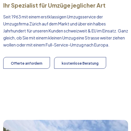
Ihr Spezialist für Umzüge jeglicher Art
Seit 1963 mit einem erstklassigen Umzugsservice der
Umzugsfirma Zürich auf dem Markt und über ein halbes
Jahrhundert für unseren Kunden schweizweit & EU im Einsatz. Ganz
gleich, ob Sie mit einem kleinen Umzug eine Strasse weiter ziehen
wollen oder mit einem Full-Service-Umzug nach
Europa
.
Offerte anfordern
kostenlose Beratung