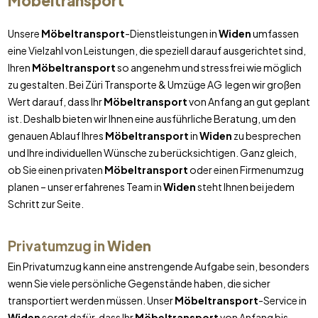
Möbeltransport
Unsere
Möbeltransport
-Dienstleistungen in
Widen
umfassen
eine Vielzahl von Leistungen, die speziell darauf ausgerichtet sind,
Ihren
Möbeltransport
so angenehm und stressfrei wie möglich
zu gestalten. Bei Züri Transporte & Umzüge AG legen wir großen
Wert darauf, dass Ihr
Möbeltransport
von Anfang an gut geplant
ist. Deshalb bieten wir Ihnen eine ausführliche Beratung, um den
genauen Ablauf Ihres
Möbeltransport
in
Widen
zu besprechen
und Ihre individuellen Wünsche zu berücksichtigen. Ganz gleich,
ob Sie einen privaten
Möbeltransport
oder einen Firmenumzug
planen – unser erfahrenes Team in
Widen
steht Ihnen bei jedem
Schritt zur Seite.
Privatumzug in
Widen
Ein Privatumzug kann eine anstrengende Aufgabe sein, besonders
wenn Sie viele persönliche Gegenstände haben, die sicher
transportiert werden müssen. Unser
Möbeltransport
-Service in
Widen
sorgt dafür, dass Ihr
Möbeltransport
von Anfang bis