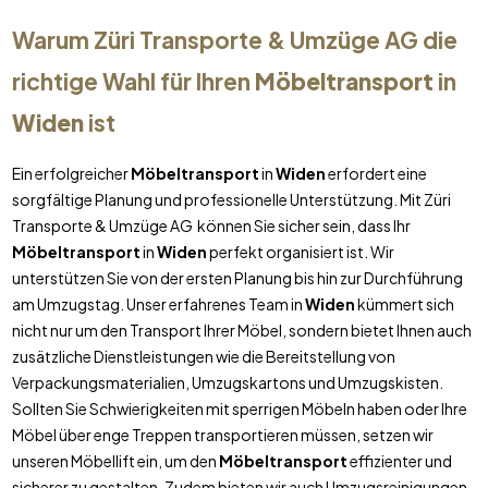
Warum Züri Transporte & Umzüge AG die
richtige Wahl für Ihren
Möbeltransport
in
Widen
ist
Ein erfolgreicher
Möbeltransport
in
Widen
erfordert eine
sorgfältige Planung und professionelle Unterstützung. Mit Züri
Transporte & Umzüge AG können Sie sicher sein, dass Ihr
Möbeltransport
in
Widen
perfekt organisiert ist. Wir
unterstützen Sie von der ersten Planung bis hin zur Durchführung
am Umzugstag. Unser erfahrenes Team in
Widen
kümmert sich
nicht nur um den Transport Ihrer Möbel, sondern bietet Ihnen auch
zusätzliche Dienstleistungen wie die Bereitstellung von
Verpackungsmaterialien, Umzugskartons und Umzugskisten.
Sollten Sie Schwierigkeiten mit sperrigen Möbeln haben oder Ihre
Möbel über enge Treppen transportieren müssen, setzen wir
unseren Möbellift ein, um den
Möbeltransport
effizienter und
sicherer zu gestalten. Zudem bieten wir auch Umzugsreinigungen