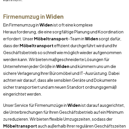
Firmenumzug in
Widen
Ein Firmenumzug in
Widen
ist oft eine komplexe
Herausforderung, die eine sorgfältige Planung und Koordination
erfordert. Unser
Möbeltransport
-Team in
Widen
sorgt dafür,
dass der
Möbeltransport
effizient durchgeführt wird und Ihr
Geschäftsbetrieb so schnell wie möglich wieder aufgenommen
werden kann. Wir bieten maßgeschneiderte Lösungen für
Unternehmen jeder Größe in
Widen
und kümmern uns um die
sichere Verlagerung Ihrer Büromöbel und IT-Ausrüstung. Dabei
achten wir darauf, dass alle sensiblen Geräte und Dokumente
sicher transportiert und am neuen Standort ordnungsgemäß
eingerichtet werden.
Unser Service für Firmenumzüge in
Widen
ist darauf ausgerichtet,
die Unterbrechungen für Ihren Geschäftsbetrieb auf ein Minimum
zu reduzieren. Wir bieten flexible Umzugszeiten, sodass der
Möbeltransport
auch außerhalb Ihrer regulären Geschäftszeiten