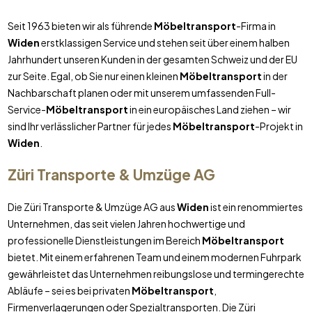
Seit 1963 bieten wir als führende
Möbeltransport
-Firma in
Widen
erstklassigen Service und stehen seit über einem halben
Jahrhundert unseren Kunden in der gesamten Schweiz und der EU
zur Seite. Egal, ob Sie nur einen kleinen
Möbeltransport
in der
Nachbarschaft planen oder mit unserem umfassenden Full-
Service-
Möbeltransport
in ein europäisches Land ziehen – wir
sind Ihr verlässlicher Partner für jedes
Möbeltransport
-Projekt in
Widen
.
Züri Transporte & Umzüge AG
Die Züri Transporte & Umzüge AG aus
Widen
ist ein renommiertes
Unternehmen, das seit vielen Jahren hochwertige und
professionelle Dienstleistungen im Bereich
Möbeltransport
bietet. Mit einem erfahrenen Team und einem modernen Fuhrpark
gewährleistet das Unternehmen reibungslose und termingerechte
Abläufe – sei es bei privaten
Möbeltransport
,
Firmenverlagerungen oder Spezialtransporten. Die Züri