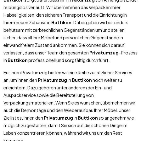
reibungslos verläuft. Wir übernehmen das Verpacken Ihrer
Habseligkeiten, den sicheren Transport und die Einrichtung in
Ihrem neuen Zuhause in
Buttikon
. Dabei gehen wir besonders
behutsam mit zerbrechlichen Gegenständen um und stellen
sicher, dass all Ihre Möbel und persönlichen Gegenstände in
einwandfreiem Zustand ankommen. Sie können sich darauf
verlassen, dass unser Team den gesamten
Privatumzug
-Prozess
in
Buttikon
professionell und sorgfältig durchführt.
Für Ihren Privatumzug bieten wir eine Reihe zusätzlicher Services
an, um Ihnen den
Privatumzug
in
Buttikon
noch weiter zu
erleichtern. Dazu gehören unter anderem der Ein- und
Auspackservice sowie die Bereitstellung von
Verpackungsmaterialien. Wenn Sie es wünschen, übernehmen wir
auch die Demontage und den Wiederaufbau Ihrer Möbel. Unser
Ziel ist es, Ihnen den
Privatumzug
in
Buttikon
so angenehm wie
möglich zu gestalten, damit Sie sich auf die schönen Dinge im
Leben konzentrieren können, während wir uns um den Rest
kümmern.