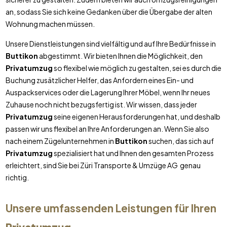
an, sodass Sie sich keine Gedanken über die Übergabe der alten
Wohnung machen müssen.
Unsere Dienstleistungen sind vielfältig und auf Ihre Bedürfnisse in
Buttikon
abgestimmt. Wir bieten Ihnen die Möglichkeit, den
Privatumzug
so flexibel wie möglich zu gestalten, sei es durch die
Buchung zusätzlicher Helfer, das Anfordern eines Ein- und
Auspackservices oder die Lagerung Ihrer Möbel, wenn Ihr neues
Zuhause noch nicht bezugsfertig ist. Wir wissen, dass jeder
Privatumzug
seine eigenen Herausforderungen hat, und deshalb
passen wir uns flexibel an Ihre Anforderungen an. Wenn Sie also
nach einem Zügelunternehmen in
Buttikon
suchen, das sich auf
Privatumzug
spezialisiert hat und Ihnen den gesamten Prozess
erleichtert, sind Sie bei Züri Transporte & Umzüge AG genau
richtig.
Unsere umfassenden Leistungen für Ihren