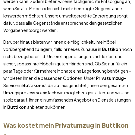
werden kann. Zudem bieten wir eine fachgerechte Entsorgung an,
wenn Sie alte Möbel oder nicht mehr benötigte Gegenstände
loswerden möchten. Unsere umweltgerechte Entsorgung sorgt
dafür, dass alle Gegenstände entsprechend den gesetzlichen
Vorgaben entsorgt werden.
Darüber hinaus bieten wir Ihnen die Möglichkeit, Ihre Möbel
vorübergehend zu lagern, falls Ihr neues Zuhause in
Buttikon
noch
nicht bezugsbereit ist. Unsere Lagerlösungen sind flexibel und
sicher, sodass Ihre Möbel in guten Händen sind. Ob Sie nur für ein
paar Tage oder für mehrere Monate eine Lagerlösung benötigen –
wir bieten Ihnen die passenden Optionen. Unser
Privatumzug
-
Service in
Buttikon
ist darauf ausgerichtet, Ihnen den gesamten
Umzugsprozess so einfach wie möglich zu gestalten, und wir sind
stolz darauf, Ihnen ein umfassendes Angebot an Dienstleistungen
in
Buttikon
anbieten zu können.
Was kostet mein
Privatumzug
in
Buttikon