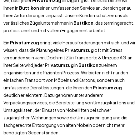
wir, dass jeder
Privatumzug
einzigartig ist. Deshalb bieten wir
Ihnen in
Buttikon
einen umfassenden Service an, der sich genau
Ihren Anforderungen anpasst. Unsere Kunden schätzen uns als
verlässliches Zügelunternehmen in
Buttikon
, das termingerecht,
professionell und mit vollem Engagement arbeitet.
Ein
Privatumzug
bringt viele Herausforderungen mit sich, und wir
wissen, dass die Planung eines
Privatumzug
oft mit Stress
verbunden sein kann. Doch mit Züri Transporte & Umzüge AG an
Ihrer Seite wird jeder
Privatumzug
in
Buttikon
zu einem
organisierten und effizienten Prozess. Wir bieten nicht nur den
einfachen Transport von Möbeln und Kartons, sondern auch
umfassende Dienstleistungen, die Ihnen den
Privatumzug
deutlich erleichtern. Dazu gehören unter anderem
Verpackungsservices, die Bereitstellung von Umzugskartons und
Umzugskisten, der Einsatz von Möbelliften bei schwer
zugänglichen Wohnungen sowie die Umzugsreinigung und die
fachgerechte Entsorgung von alten Möbeln oder nicht mehr
benötigten Gegenständen.