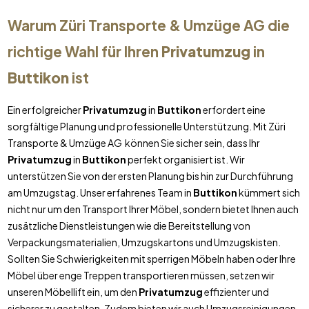
Warum Züri Transporte & Umzüge AG die
richtige Wahl für Ihren
Privatumzug
in
Buttikon
ist
Ein erfolgreicher
Privatumzug
in
Buttikon
erfordert eine
sorgfältige Planung und professionelle Unterstützung. Mit Züri
Transporte & Umzüge AG können Sie sicher sein, dass Ihr
Privatumzug
in
Buttikon
perfekt organisiert ist. Wir
unterstützen Sie von der ersten Planung bis hin zur Durchführung
am Umzugstag. Unser erfahrenes Team in
Buttikon
kümmert sich
nicht nur um den Transport Ihrer Möbel, sondern bietet Ihnen auch
zusätzliche Dienstleistungen wie die Bereitstellung von
Verpackungsmaterialien, Umzugskartons und Umzugskisten.
Sollten Sie Schwierigkeiten mit sperrigen Möbeln haben oder Ihre
Möbel über enge Treppen transportieren müssen, setzen wir
unseren Möbellift ein, um den
Privatumzug
effizienter und
sicherer zu gestalten. Zudem bieten wir auch Umzugsreinigungen