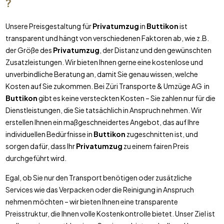
?
Unsere Preisgestaltung für
Privatumzug
in
Buttikon
ist
transparent und hängt von verschiedenen Faktoren ab, wie z.B.
der Größe des
Privatumzug
, der Distanz und den gewünschten
Zusatzleistungen. Wir bieten Ihnen gerne eine kostenlose und
unverbindliche Beratung an, damit Sie genau wissen, welche
Kosten auf Sie zukommen. Bei Züri Transporte & Umzüge AG in
Buttikon
gibt es keine versteckten Kosten – Sie zahlen nur für die
Dienstleistungen, die Sie tatsächlich in Anspruch nehmen. Wir
erstellen Ihnen ein maßgeschneidertes Angebot, das auf Ihre
individuellen Bedürfnisse in
Buttikon
zugeschnitten ist, und
sorgen dafür, dass Ihr
Privatumzug
zu einem fairen Preis
durchgeführt wird.
Egal, ob Sie nur den Transport benötigen oder zusätzliche
Services wie das Verpacken oder die Reinigung in Anspruch
nehmen möchten – wir bieten Ihnen eine transparente
Preisstruktur, die Ihnen volle Kostenkontrolle bietet. Unser Ziel ist