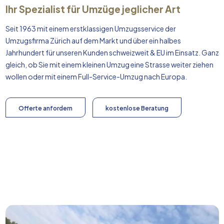
Ihr Spezialist für Umzüge jeglicher Art
Seit 1963 mit einem erstklassigen Umzugsservice der
Umzugsfirma Zürich auf dem Markt und über ein halbes
Jahrhundert für unseren Kunden schweizweit & EU im Einsatz. Ganz
gleich, ob Sie mit einem kleinen Umzug eine Strasse weiter ziehen
wollen oder mit einem Full-Service-Umzug nach
Europa
.
Offerte anfordern
kostenlose Beratung