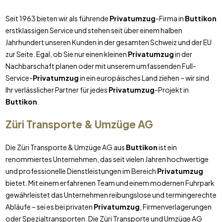
Seit 1963 bieten wir als führende
Privatumzug
-Firma in
Buttikon
erstklassigen Service und stehen seit über einem halben
Jahrhundert unseren Kunden in der gesamten Schweiz und der EU
zur Seite. Egal, ob Sie nur einen kleinen
Privatumzug
in der
Nachbarschaft planen oder mit unserem umfassenden Full-
Service-
Privatumzug
in ein europäisches Land ziehen – wir sind
Ihr verlässlicher Partner für jedes
Privatumzug
-Projekt in
Buttikon
.
Züri Transporte & Umzüge AG
Die Züri Transporte & Umzüge AG aus
Buttikon
ist ein
renommiertes Unternehmen, das seit vielen Jahren hochwertige
und professionelle Dienstleistungen im Bereich
Privatumzug
bietet. Mit einem erfahrenen Team und einem modernen Fuhrpark
gewährleistet das Unternehmen reibungslose und termingerechte
Abläufe – sei es bei privaten
Privatumzug
, Firmenverlagerungen
oder Spezialtransporten. Die Züri Transporte und Umzüge AG