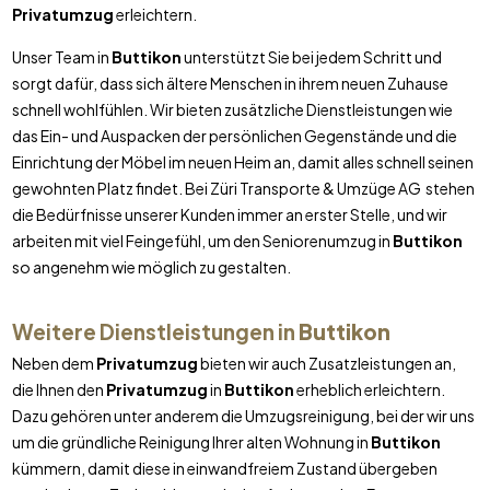
Privatumzug
erleichtern.
Unser Team in
Buttikon
unterstützt Sie bei jedem Schritt und
sorgt dafür, dass sich ältere Menschen in ihrem neuen Zuhause
schnell wohlfühlen. Wir bieten zusätzliche Dienstleistungen wie
das Ein- und Auspacken der persönlichen Gegenstände und die
Einrichtung der Möbel im neuen Heim an, damit alles schnell seinen
gewohnten Platz findet. Bei Züri Transporte & Umzüge AG stehen
die Bedürfnisse unserer Kunden immer an erster Stelle, und wir
arbeiten mit viel Feingefühl, um den Seniorenumzug in
Buttikon
so angenehm wie möglich zu gestalten.
Weitere Dienstleistungen in
Buttikon
Neben dem
Privatumzug
bieten wir auch Zusatzleistungen an,
die Ihnen den
Privatumzug
in
Buttikon
erheblich erleichtern.
Dazu gehören unter anderem die Umzugsreinigung, bei der wir uns
um die gründliche Reinigung Ihrer alten Wohnung in
Buttikon
kümmern, damit diese in einwandfreiem Zustand übergeben