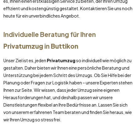
es, Ihnen einen erstklassigen Service zu bieten, der Ihren Umzug
effizient und kostengünstig gestaltet. Kontaktieren Sie uns noch
heute für ein unverbindliches Angebot.
Individuelle Beratung für Ihren
Privatumzug
in
Buttikon
Unser Ziel ist es, jeden
Privatumzug
so individuell wie möglich zu
gestalten. Daher bieten wir Ihnen eine persönliche Beratung und
Unterstützung bei jedem Schritt des Umzugs. Ob Sie Hilfe bei der
Planung oder Fragen zur Logistik haben – unsere Experten stehen
Ihnen zur Seite. Wir wissen, dass jeder Umzug seine eigenen
Herausforderungen hat, und deshalb passen wir unsere
Dienstleistungen flexibel an Ihre Bedürfnisse an. Lassen Sie sich
von unserem erfahrenen Team beraten und finden Sie heraus, wie
wir Ihren Umzug so stressfrei.