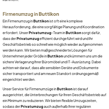
Firmenumzug in
Buttikon
Ein Firmenumzug in
Buttikon
ist oft eine komplexe
Herausforderung, die eine sorgfältige Planung und Koordination
erfordert. Unser
Privatumzug
-Team in
Buttikon
sorgt dafür,
dass der
Privatumzug
effizient durchgeführt wird und Ihr
Geschäftsbetrieb so schnell wie möglich wieder aufgenommen
werden kann. Wir bieten maßgeschneiderte Lösungen für
Unternehmen jeder Größe in
Buttikon
und kümmern uns um die
sichere Verlagerung Ihrer Büromöbel und IT-Ausrüstung. Dabei
achten wir darauf, dass alle sensiblen Geräte und Dokumente
sicher transportiert und am neuen Standort ordnungsgemäß
eingerichtet werden.
Unser Service für Firmenumzüge in
Buttikon
ist darauf
ausgerichtet, die Unterbrechungen für Ihren Geschäftsbetrieb auf
ein Minimum zu reduzieren. Wir bieten flexible Umzugszeiten,
sodass der
Privatumzug
auch außerhalb Ihrer regulären