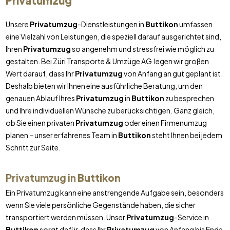
Privatumzug
Unsere
Privatumzug
-Dienstleistungen in
Buttikon
umfassen
eine Vielzahl von Leistungen, die speziell darauf ausgerichtet sind,
Ihren
Privatumzug
so angenehm und stressfrei wie möglich zu
gestalten. Bei Züri Transporte & Umzüge AG legen wir großen
Wert darauf, dass Ihr
Privatumzug
von Anfang an gut geplant ist.
Deshalb bieten wir Ihnen eine ausführliche Beratung, um den
genauen Ablauf Ihres
Privatumzug
in
Buttikon
zu besprechen
und Ihre individuellen Wünsche zu berücksichtigen. Ganz gleich,
ob Sie einen privaten
Privatumzug
oder einen Firmenumzug
planen – unser erfahrenes Team in
Buttikon
steht Ihnen bei jedem
Schritt zur Seite.
Privatumzug in
Buttikon
Ein Privatumzug kann eine anstrengende Aufgabe sein, besonders
wenn Sie viele persönliche Gegenstände haben, die sicher
transportiert werden müssen. Unser
Privatumzug
-Service in
Buttikon
sorgt dafür, dass Ihr
Privatumzug
von Anfang bis Ende