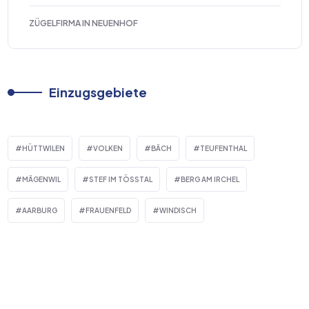
ZÜGELFIRMA IN NEUENHOF
Einzugsgebiete
HÜTTWILEN
VOLKEN
BÄCH
TEUFENTHAL
MÄGENWIL
STEF IM TÖSSTAL
BERG AM IRCHEL
AARBURG
FRAUENFELD
WINDISCH