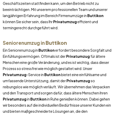
Geschäftszeiten stattfinden kann, um den Betrieb nicht zu
beeinträchtigen. Mit unserem professionellen Team und unserer
langjährigen Erfahrung im Bereich Firmenumzüge in
Buttikon
können Sie sicher sein, dass Ihr
Privatumzug
effizient und
termingerecht durchgeführt wird.
Seniorenumzug in
Buttikon
Ein Seniorenumzug in
Buttikon
erfordert besondere Sorgfalt und
Einfühlungsvermögen. Oftmals ist der
Privatumzug
für ältere
Menschen eine große Veränderung, und es ist wichtig, dass dieser
Prozess so stressfrei wie möglich gestaltet wird. Unser
Privatumzug
-Service in
Buttikon
bietet eine einfühlsame und
umfassende Unterstützung, damit der
Privatumzug
so
reibungslos wie möglich verläuft. Wir übernehmen das Verpacken
und den Transport und sorgen dafür, dass ältere Menschen ihren
Privatumzug
in
Buttikon
in Ruhe genießen können. Dabei gehen
wir besonders auf die individuellen Bedürfnisse unserer Kunden ein
und bieten maßgeschneiderte Lösungen an, die den