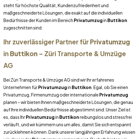
steht für höchste Qualität, Kundenzufriedenheit und
maßgeschneiderte Lösungen, die exakt auf die individuellen
Bedürfnisse der Kunden im Bereich
Privatumzug
in
Buttikon
zugeschnitten sind.
Ihr zuverlässiger Partner für
Privatumzug
in
Buttikon
– Züri Transporte & Umzüge
AG
Bei Züri Transporte & Umzüge AG sind wir Ihr erfahrenes
Unternehmen für
Privatumzug
in
Buttikon
. Egal, ob Sie einen
Privatumzug, Firmenumzug oder internationale
Privatumzug
planen – wir bieten Ihnen maßgeschneiderte Lösungen, die genau
auf Ihre individuellen Bedürfnisse abgestimmt sind. Unser Ziel ist
es, dass Ihr
Privatumzug
in
Buttikon
reibungslos und stressfrei
verläuft, und wir kümmern uns um alles, damit Sie sich entspannt
zurücklehnen können. Dank unserer langjährigen Erfahrung wissen