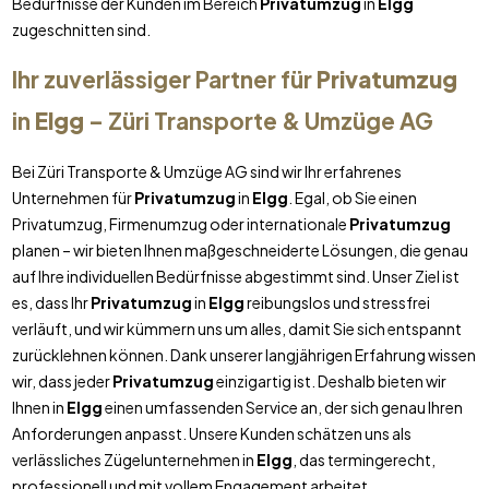
Bedürfnisse der Kunden im Bereich
Privatumzug
in
Elgg
zugeschnitten sind.
Ihr zuverlässiger Partner für
Privatumzug
in
Elgg
– Züri Transporte & Umzüge AG
Bei Züri Transporte & Umzüge AG sind wir Ihr erfahrenes
Unternehmen für
Privatumzug
in
Elgg
. Egal, ob Sie einen
Privatumzug, Firmenumzug oder internationale
Privatumzug
planen – wir bieten Ihnen maßgeschneiderte Lösungen, die genau
auf Ihre individuellen Bedürfnisse abgestimmt sind. Unser Ziel ist
es, dass Ihr
Privatumzug
in
Elgg
reibungslos und stressfrei
verläuft, und wir kümmern uns um alles, damit Sie sich entspannt
zurücklehnen können. Dank unserer langjährigen Erfahrung wissen
wir, dass jeder
Privatumzug
einzigartig ist. Deshalb bieten wir
Ihnen in
Elgg
einen umfassenden Service an, der sich genau Ihren
Anforderungen anpasst. Unsere Kunden schätzen uns als
verlässliches Zügelunternehmen in
Elgg
, das termingerecht,
professionell und mit vollem Engagement arbeitet.