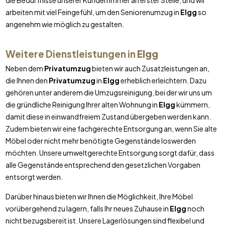
die Bedürfnisse unserer Kunden immer an erster Stelle, und wir
arbeiten mit viel Feingefühl, um den Seniorenumzug in
Elgg
so
angenehm wie möglich zu gestalten.
Weitere Dienstleistungen in
Elgg
Neben dem
Privatumzug
bieten wir auch Zusatzleistungen an,
die Ihnen den
Privatumzug
in
Elgg
erheblich erleichtern. Dazu
gehören unter anderem die Umzugsreinigung, bei der wir uns um
die gründliche Reinigung Ihrer alten Wohnung in
Elgg
kümmern,
damit diese in einwandfreiem Zustand übergeben werden kann.
Zudem bieten wir eine fachgerechte Entsorgung an, wenn Sie alte
Möbel oder nicht mehr benötigte Gegenstände loswerden
möchten. Unsere umweltgerechte Entsorgung sorgt dafür, dass
alle Gegenstände entsprechend den gesetzlichen Vorgaben
entsorgt werden.
Darüber hinaus bieten wir Ihnen die Möglichkeit, Ihre Möbel
vorübergehend zu lagern, falls Ihr neues Zuhause in
Elgg
noch
nicht bezugsbereit ist. Unsere Lagerlösungen sind flexibel und