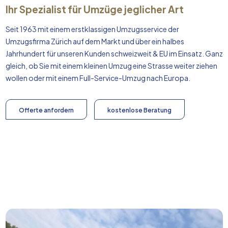
Ihr Spezialist für Umzüge jeglicher Art
Seit 1963 mit einem erstklassigen Umzugsservice der
Umzugsfirma Zürich auf dem Markt und über ein halbes
Jahrhundert für unseren Kunden schweizweit & EU im Einsatz. Ganz
gleich, ob Sie mit einem kleinen Umzug eine Strasse weiter ziehen
wollen oder mit einem Full-Service-Umzug nach
Europa
.
Offerte anfordern
kostenlose Beratung