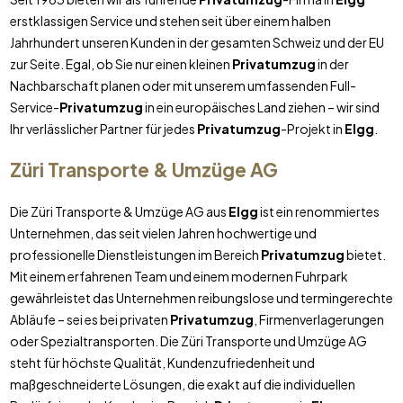
erstklassigen Service und stehen seit über einem halben
Jahrhundert unseren Kunden in der gesamten Schweiz und der EU
zur Seite. Egal, ob Sie nur einen kleinen
Privatumzug
in der
Nachbarschaft planen oder mit unserem umfassenden Full-
Service-
Privatumzug
in ein europäisches Land ziehen – wir sind
Ihr verlässlicher Partner für jedes
Privatumzug
-Projekt in
Elgg
.
Züri Transporte & Umzüge AG
Die Züri Transporte & Umzüge AG aus
Elgg
ist ein renommiertes
Unternehmen, das seit vielen Jahren hochwertige und
professionelle Dienstleistungen im Bereich
Privatumzug
bietet.
Mit einem erfahrenen Team und einem modernen Fuhrpark
gewährleistet das Unternehmen reibungslose und termingerechte
Abläufe – sei es bei privaten
Privatumzug
, Firmenverlagerungen
oder Spezialtransporten. Die Züri Transporte und Umzüge AG
steht für höchste Qualität, Kundenzufriedenheit und
maßgeschneiderte Lösungen, die exakt auf die individuellen