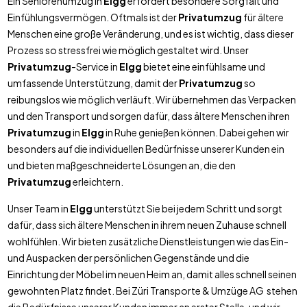
Ein Seniorenumzug in
Elgg
erfordert besondere Sorgfalt und
Einfühlungsvermögen. Oftmals ist der
Privatumzug
für ältere
Menschen eine große Veränderung, und es ist wichtig, dass dieser
Prozess so stressfrei wie möglich gestaltet wird. Unser
Privatumzug
-Service in
Elgg
bietet eine einfühlsame und
umfassende Unterstützung, damit der
Privatumzug
so
reibungslos wie möglich verläuft. Wir übernehmen das Verpacken
und den Transport und sorgen dafür, dass ältere Menschen ihren
Privatumzug
in
Elgg
in Ruhe genießen können. Dabei gehen wir
besonders auf die individuellen Bedürfnisse unserer Kunden ein
und bieten maßgeschneiderte Lösungen an, die den
Privatumzug
erleichtern.
Unser Team in
Elgg
unterstützt Sie bei jedem Schritt und sorgt
dafür, dass sich ältere Menschen in ihrem neuen Zuhause schnell
wohlfühlen. Wir bieten zusätzliche Dienstleistungen wie das Ein-
und Auspacken der persönlichen Gegenstände und die
Einrichtung der Möbel im neuen Heim an, damit alles schnell seinen
gewohnten Platz findet. Bei Züri Transporte & Umzüge AG stehen