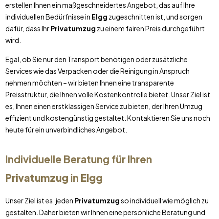
erstellen Ihnen ein maßgeschneidertes Angebot, das auf Ihre
individuellen Bedürfnisse in
Elgg
zugeschnitten ist, und sorgen
dafür, dass Ihr
Privatumzug
zu einem fairen Preis durchgeführt
wird.
Egal, ob Sie nur den Transport benötigen oder zusätzliche
Services wie das Verpacken oder die Reinigung in Anspruch
nehmen möchten – wir bieten Ihnen eine transparente
Preisstruktur, die Ihnen volle Kostenkontrolle bietet. Unser Ziel ist
es, Ihnen einen erstklassigen Service zu bieten, der Ihren Umzug
effizient und kostengünstig gestaltet. Kontaktieren Sie uns noch
heute für ein unverbindliches Angebot.
Individuelle Beratung für Ihren
Privatumzug
in
Elgg
Unser Ziel ist es, jeden
Privatumzug
so individuell wie möglich zu
gestalten. Daher bieten wir Ihnen eine persönliche Beratung und