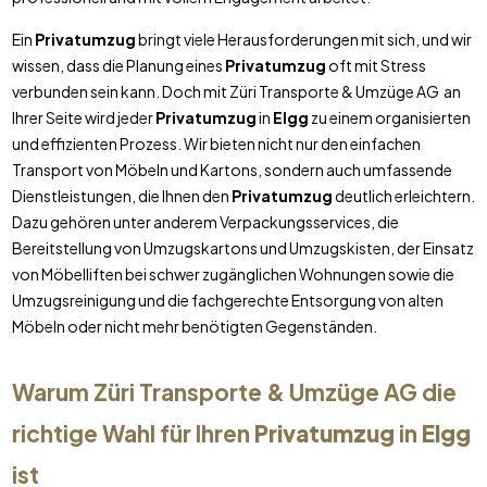
Ein
Privatumzug
bringt viele Herausforderungen mit sich, und wir
wissen, dass die Planung eines
Privatumzug
oft mit Stress
verbunden sein kann. Doch mit Züri Transporte & Umzüge AG an
Ihrer Seite wird jeder
Privatumzug
in
Elgg
zu einem organisierten
und effizienten Prozess. Wir bieten nicht nur den einfachen
Transport von Möbeln und Kartons, sondern auch umfassende
Dienstleistungen, die Ihnen den
Privatumzug
deutlich erleichtern.
Dazu gehören unter anderem Verpackungsservices, die
Bereitstellung von Umzugskartons und Umzugskisten, der Einsatz
von Möbelliften bei schwer zugänglichen Wohnungen sowie die
Umzugsreinigung und die fachgerechte Entsorgung von alten
Möbeln oder nicht mehr benötigten Gegenständen.
Warum Züri Transporte & Umzüge AG die
richtige Wahl für Ihren
Privatumzug
in
Elgg
ist