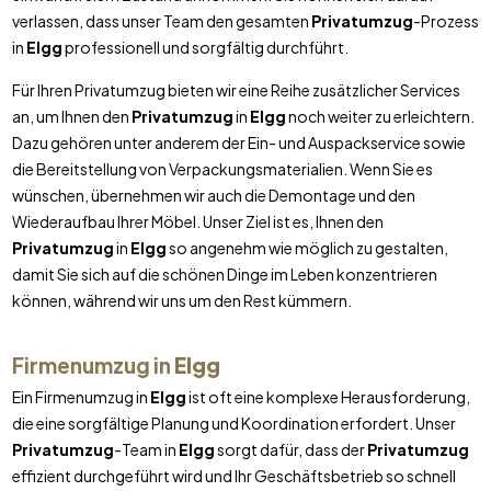
verlassen, dass unser Team den gesamten
Privatumzug
-Prozess
in
Elgg
professionell und sorgfältig durchführt.
Für Ihren Privatumzug bieten wir eine Reihe zusätzlicher Services
an, um Ihnen den
Privatumzug
in
Elgg
noch weiter zu erleichtern.
Dazu gehören unter anderem der Ein- und Auspackservice sowie
die Bereitstellung von Verpackungsmaterialien. Wenn Sie es
wünschen, übernehmen wir auch die Demontage und den
Wiederaufbau Ihrer Möbel. Unser Ziel ist es, Ihnen den
Privatumzug
in
Elgg
so angenehm wie möglich zu gestalten,
damit Sie sich auf die schönen Dinge im Leben konzentrieren
können, während wir uns um den Rest kümmern.
Firmenumzug in
Elgg
Ein Firmenumzug in
Elgg
ist oft eine komplexe Herausforderung,
die eine sorgfältige Planung und Koordination erfordert. Unser
Privatumzug
-Team in
Elgg
sorgt dafür, dass der
Privatumzug
effizient durchgeführt wird und Ihr Geschäftsbetrieb so schnell