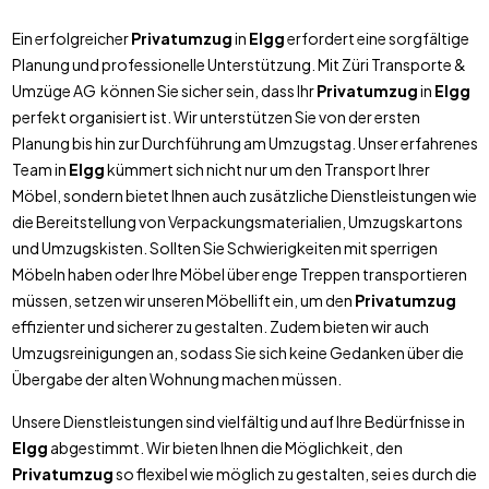
Ein erfolgreicher
Privatumzug
in
Elgg
erfordert eine sorgfältige
Planung und professionelle Unterstützung. Mit Züri Transporte &
Umzüge AG können Sie sicher sein, dass Ihr
Privatumzug
in
Elgg
perfekt organisiert ist. Wir unterstützen Sie von der ersten
Planung bis hin zur Durchführung am Umzugstag. Unser erfahrenes
Team in
Elgg
kümmert sich nicht nur um den Transport Ihrer
Möbel, sondern bietet Ihnen auch zusätzliche Dienstleistungen wie
die Bereitstellung von Verpackungsmaterialien, Umzugskartons
und Umzugskisten. Sollten Sie Schwierigkeiten mit sperrigen
Möbeln haben oder Ihre Möbel über enge Treppen transportieren
müssen, setzen wir unseren Möbellift ein, um den
Privatumzug
effizienter und sicherer zu gestalten. Zudem bieten wir auch
Umzugsreinigungen an, sodass Sie sich keine Gedanken über die
Übergabe der alten Wohnung machen müssen.
Unsere Dienstleistungen sind vielfältig und auf Ihre Bedürfnisse in
Elgg
abgestimmt. Wir bieten Ihnen die Möglichkeit, den
Privatumzug
so flexibel wie möglich zu gestalten, sei es durch die