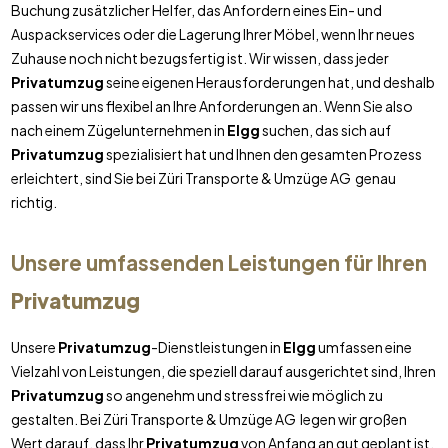
Buchung zusätzlicher Helfer, das Anfordern eines Ein- und
Auspackservices oder die Lagerung Ihrer Möbel, wenn Ihr neues
Zuhause noch nicht bezugsfertig ist. Wir wissen, dass jeder
Privatumzug
seine eigenen Herausforderungen hat, und deshalb
passen wir uns flexibel an Ihre Anforderungen an. Wenn Sie also
nach einem Zügelunternehmen in
Elgg
suchen, das sich auf
Privatumzug
spezialisiert hat und Ihnen den gesamten Prozess
erleichtert, sind Sie bei Züri Transporte & Umzüge AG genau
richtig.
Unsere umfassenden Leistungen für Ihren
Privatumzug
Unsere
Privatumzug
-Dienstleistungen in
Elgg
umfassen eine
Vielzahl von Leistungen, die speziell darauf ausgerichtet sind, Ihren
Privatumzug
so angenehm und stressfrei wie möglich zu
gestalten. Bei Züri Transporte & Umzüge AG legen wir großen
Wert darauf, dass Ihr
Privatumzug
von Anfang an gut geplant ist.