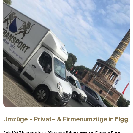
Umzüge - Privat- & Firmenumzüge in
Elgg
Seit 1963 bieten wir als führende
Privatumzug
-Firma in
Elgg