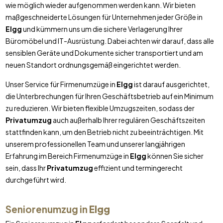
wie möglich wieder aufgenommen werden kann. Wir bieten
maßgeschneiderte Lösungen für Unternehmen jeder Größe in
Elgg
und kümmern uns um die sichere Verlagerung Ihrer
Büromöbel und IT-Ausrüstung. Dabei achten wir darauf, dass alle
sensiblen Geräte und Dokumente sicher transportiert und am
neuen Standort ordnungsgemäß eingerichtet werden.
Unser Service für Firmenumzüge in
Elgg
ist darauf ausgerichtet,
die Unterbrechungen für Ihren Geschäftsbetrieb auf ein Minimum
zu reduzieren. Wir bieten flexible Umzugszeiten, sodass der
Privatumzug
auch außerhalb Ihrer regulären Geschäftszeiten
stattfinden kann, um den Betrieb nicht zu beeinträchtigen. Mit
unserem professionellen Team und unserer langjährigen
Erfahrung im Bereich Firmenumzüge in
Elgg
können Sie sicher
sein, dass Ihr
Privatumzug
effizient und termingerecht
durchgeführt wird.
Seniorenumzug in
Elgg