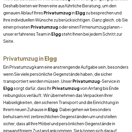
Deshalb bieten wir Ihnen eine ausführliche Beratung, um den
genauen Ablauf Ihres
Privatumzug
in
Elgg
zu besprechen und
Ihre individuellen Wünsche zu berücksichtigen. Ganz gleich, ob Sie
einen privaten
Privatumzug
oder einen Firmenumzug planen –
unser erfahrenes Team in
Elgg
steht Ihnen bei jedem Schritt zur
Seite.
Privatumzug in
Elgg
Ein Privatumzug kann eine anstrengende Aufgabe sein, besonders
wenn Sie viele persönliche Gegenstände haben, die sicher
transportiert werden müssen. Unser
Privatumzug
-Service in
Elgg
sorgt dafür, dass Ihr
Privatumzug
von Anfang bis Ende
reibungslos verläuft. Wir übernehmen das Verpacken Ihrer
Habseligkeiten, den sicheren Transport und die Einrichtung in
Ihrem neuen Zuhause in
Elgg
. Dabei gehen wir besonders
behutsam mit zerbrechlichen Gegenständen um und stellen
sicher, dass all Ihre Möbel und persönlichen Gegenstände in
einwandfreiem Zustand ankommen. Sie können sich darauf