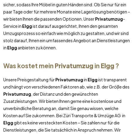
sicher, sodass Ihre Möbel in guten Händen sind. Ob Sie nur für ein
paar Tage oder für mehrere Monate eine Lagerlösung benötigen –
wir bieten Ihnen die passenden Optionen. Unser
Privatumzug
-
Service in
Elgg
ist darauf ausgerichtet, Ihnen den gesamten
Umzugsprozess so einfach wie möglich zu gestalten, und wir sind
stolz darauf, Ihnen ein umfassendes Angebot an Dienstleistungen
in
Elgg
anbieten zu können.
Was kostet mein
Privatumzug
in
Elgg
?
Unsere Preisgestaltung für
Privatumzug
in
Elgg
ist transparent
und hängt von verschiedenen Faktoren ab, wie z.B. der Größe des
Privatumzug
, der Distanz und den gewünschten
Zusatzleistungen. Wir bieten Ihnen gerne eine kostenlose und
unverbindliche Beratung an, damit Sie genau wissen, welche
Kosten auf Sie zukommen. Bei Züri Transporte & Umzüge AG in
Elgg
gibt es keine versteckten Kosten – Sie zahlen nur für die
Dienstleistungen, die Sie tatsächlich in Anspruch nehmen. Wir