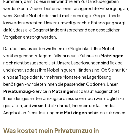
kümmern, damit diese in einwandfreiem Zustand übergeben
werden kann. Zudem bieten wir eine fachgerechte Entsorgung an,
wenn Sie alte Möbel oder nicht mehr benötigte Gegenstände
loswerden möchten. Unsere umweltgerechte Entsorgung sorgt
dafür, dass alle Gegenstände entsprechend den gesetzlichen
Vorgaben entsorgt werden.
Darüber hinaus bieten wir Ihnen die Möglichkeit, Ihre Möbel
vorübergehend zu lagern, falls Ihr neues Zuhause in
Matzingen
noch nicht bezugsbereit ist. Unsere Lagerlösungen sind flexibel
und sicher, sodass Ihre Möbel in guten Händen sind. Ob Sie nur für
ein paar Tage oder für mehrere Monate eine Lagerlösung
benötigen – wir bieten Ihnen die passenden Optionen. Unser
Privatumzug
-Service in
Matzingen
ist darauf ausgerichtet,
Ihnen den gesamten Umzugsprozess so einfach wie möglich zu
gestalten, und wir sind stolz darauf, Ihnen ein umfassendes
Angebot an Dienstleistungen in
Matzingen
anbieten zu können.
Was kostet mein
Privatumzug
in