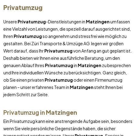
Privatumzug
Unsere
Privatumzug
-Dienstleistungen in
Matzingen
umfassen
eine Vielzahl von Leistungen, die speziell darauf ausgerichtet sind,
Ihren
Privatumzug
so angenehm und stressfrei wie möglich zu
gestalten. Bei Züri Transporte & Umzüge AG legen wir großen
Wert darauf, dass Ihr
Privatumzug
von Anfang an gut geplant ist.
Deshalb bieten wir Ihnen eine ausführliche Beratung, um den
genauen Ablauf Ihres
Privatumzug
in
Matzingen
zu besprechen
und Ihre individuellen Wünsche zu berücksichtigen. Ganz gleich,
ob Sie einen privaten
Privatumzug
oder einen Firmenumzug
planen – unser erfahrenes Team in
Matzingen
steht Ihnen bei
jedem Schritt zur Seite.
Privatumzug in
Matzingen
Ein Privatumzug kann eine anstrengende Aufgabe sein, besonders
wenn Sie viele persönliche Gegenstände haben, die sicher
transportiert werden müssen. Unser
Privatumzug
-Service in