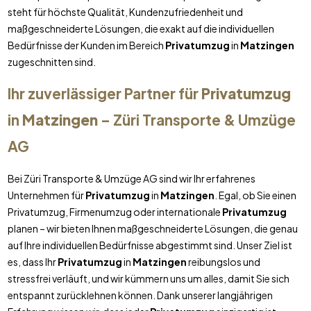
steht für höchste Qualität, Kundenzufriedenheit und
maßgeschneiderte Lösungen, die exakt auf die individuellen
Bedürfnisse der Kunden im Bereich
Privatumzug
in
Matzingen
zugeschnitten sind.
Ihr zuverlässiger Partner für
Privatumzug
in
Matzingen
– Züri Transporte & Umzüge
AG
Bei Züri Transporte & Umzüge AG sind wir Ihr erfahrenes
Unternehmen für
Privatumzug
in
Matzingen
. Egal, ob Sie einen
Privatumzug, Firmenumzug oder internationale
Privatumzug
planen – wir bieten Ihnen maßgeschneiderte Lösungen, die genau
auf Ihre individuellen Bedürfnisse abgestimmt sind. Unser Ziel ist
es, dass Ihr
Privatumzug
in
Matzingen
reibungslos und
stressfrei verläuft, und wir kümmern uns um alles, damit Sie sich
entspannt zurücklehnen können. Dank unserer langjährigen