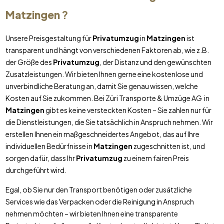
Matzingen
?
Unsere Preisgestaltung für
Privatumzug
in
Matzingen
ist
transparent und hängt von verschiedenen Faktoren ab, wie z.B.
der Größe des
Privatumzug
, der Distanz und den gewünschten
Zusatzleistungen. Wir bieten Ihnen gerne eine kostenlose und
unverbindliche Beratung an, damit Sie genau wissen, welche
Kosten auf Sie zukommen. Bei Züri Transporte & Umzüge AG in
Matzingen
gibt es keine versteckten Kosten – Sie zahlen nur für
die Dienstleistungen, die Sie tatsächlich in Anspruch nehmen. Wir
erstellen Ihnen ein maßgeschneidertes Angebot, das auf Ihre
individuellen Bedürfnisse in
Matzingen
zugeschnitten ist, und
sorgen dafür, dass Ihr
Privatumzug
zu einem fairen Preis
durchgeführt wird.
Egal, ob Sie nur den Transport benötigen oder zusätzliche
Services wie das Verpacken oder die Reinigung in Anspruch
nehmen möchten – wir bieten Ihnen eine transparente