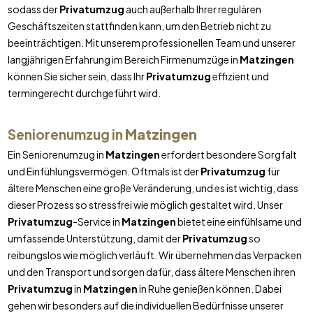
sodass der
Privatumzug
auch außerhalb Ihrer regulären
Geschäftszeiten stattfinden kann, um den Betrieb nicht zu
beeinträchtigen. Mit unserem professionellen Team und unserer
langjährigen Erfahrung im Bereich Firmenumzüge in
Matzingen
können Sie sicher sein, dass Ihr
Privatumzug
effizient und
termingerecht durchgeführt wird.
Seniorenumzug in
Matzingen
Ein Seniorenumzug in
Matzingen
erfordert besondere Sorgfalt
und Einfühlungsvermögen. Oftmals ist der
Privatumzug
für
ältere Menschen eine große Veränderung, und es ist wichtig, dass
dieser Prozess so stressfrei wie möglich gestaltet wird. Unser
Privatumzug
-Service in
Matzingen
bietet eine einfühlsame und
umfassende Unterstützung, damit der
Privatumzug
so
reibungslos wie möglich verläuft. Wir übernehmen das Verpacken
und den Transport und sorgen dafür, dass ältere Menschen ihren
Privatumzug
in
Matzingen
in Ruhe genießen können. Dabei
gehen wir besonders auf die individuellen Bedürfnisse unserer