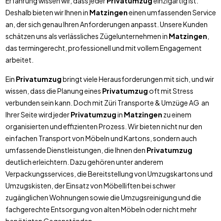
Erfahrung wissen wir, dass jeder
Privatumzug
einzigartig ist.
Deshalb bieten wir Ihnen in
Matzingen
einen umfassenden Service
an, der sich genau Ihren Anforderungen anpasst. Unsere Kunden
schätzen uns als verlässliches Zügelunternehmen in
Matzingen
,
das termingerecht, professionell und mit vollem Engagement
arbeitet.
Ein
Privatumzug
bringt viele Herausforderungen mit sich, und wir
wissen, dass die Planung eines
Privatumzug
oft mit Stress
verbunden sein kann. Doch mit Züri Transporte & Umzüge AG an
Ihrer Seite wird jeder
Privatumzug
in
Matzingen
zu einem
organisierten und effizienten Prozess. Wir bieten nicht nur den
einfachen Transport von Möbeln und Kartons, sondern auch
umfassende Dienstleistungen, die Ihnen den
Privatumzug
deutlich erleichtern. Dazu gehören unter anderem
Verpackungsservices, die Bereitstellung von Umzugskartons und
Umzugskisten, der Einsatz von Möbelliften bei schwer
zugänglichen Wohnungen sowie die Umzugsreinigung und die
fachgerechte Entsorgung von alten Möbeln oder nicht mehr