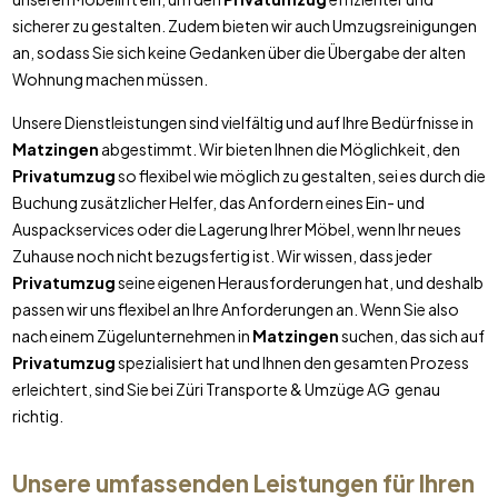
sicherer zu gestalten. Zudem bieten wir auch Umzugsreinigungen
an, sodass Sie sich keine Gedanken über die Übergabe der alten
Wohnung machen müssen.
Unsere Dienstleistungen sind vielfältig und auf Ihre Bedürfnisse in
Matzingen
abgestimmt. Wir bieten Ihnen die Möglichkeit, den
Privatumzug
so flexibel wie möglich zu gestalten, sei es durch die
Buchung zusätzlicher Helfer, das Anfordern eines Ein- und
Auspackservices oder die Lagerung Ihrer Möbel, wenn Ihr neues
Zuhause noch nicht bezugsfertig ist. Wir wissen, dass jeder
Privatumzug
seine eigenen Herausforderungen hat, und deshalb
passen wir uns flexibel an Ihre Anforderungen an. Wenn Sie also
nach einem Zügelunternehmen in
Matzingen
suchen, das sich auf
Privatumzug
spezialisiert hat und Ihnen den gesamten Prozess
erleichtert, sind Sie bei Züri Transporte & Umzüge AG genau
richtig.
Unsere umfassenden Leistungen für Ihren