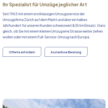
Ihr Spezialist für Umzüge jeglicher Art
Seit 1963 mit einem erstklassigen Umzugsservice der
Umzugsfirma Zürich auf dem Markt und über ein halbes
Jahrhundert für unseren Kunden schweizweit & EU im Einsatz. Ganz
gleich, ob Sie mit einem kleinen Umzug eine Strasse weiter ziehen
wollen oder mit einem Full-Service-Umzug nach
Europa
.
Offerte anfordern
kostenlose Beratung