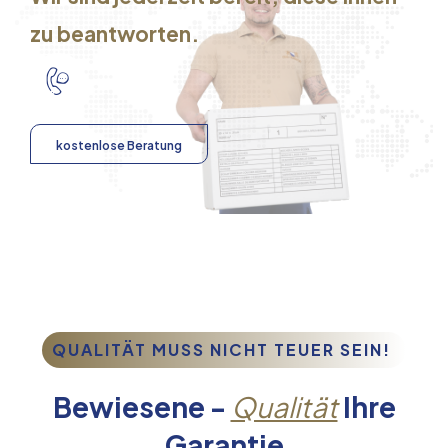
zu beantworten.
kostenlose Beratung
QUALITÄT MUSS NICHT TEUER SEIN!
Bewiesene -
Qualität
Ihre
Garantie