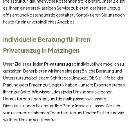
Preisstruktur, die Ihnen volle Kostenkontrolle bietet. Unser Ziel ist
es, Ihnen einen erstklassigen Service zu bieten, der Ihren Umzug
effizient und kostengünstig gestaltet. Kontaktieren Sie uns noch
heute für ein unverbindliches Angebot.
Individuelle Beratung für Ihren
Privatumzug
in
Matzingen
Unser Ziel ist es, jeden
Privatumzug
so individuell wie möglich zu
gestalten. Daher bieten wir Ihnen eine persönliche Beratung und
Unterstützung bei jedem Schritt des Umzugs. Ob Sie Hilfe bei der
Planung oder Fragen zur Logistik haben – unsere Experten stehen
Ihnen zur Seite. Wir wissen, dass jeder Umzug seine eigenen
Herausforderungen hat, und deshalb passen wir unsere
Dienstleistungen flexibel an Ihre Bedürfnisse an. Lassen Sie sich
von unserem erfahrenen Team beraten und finden Sie heraus, wie
wir Ihren Umzug so stressfrei.