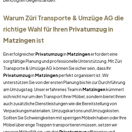
benötigten Gegenständen.
Warum Züri Transporte & Umzüge AG die
richtige Wahl für Ihren
Privatumzug
in
Matzingen
ist
Ein erfolgreicher
Privatumzug
in
Matzingen
erfordert eine
sorgfältige Planung und professionelle Unterstützung. Mit Züri
Transporte & Umzüge AG können Sie sicher sein, dass Ihr
Privatumzug
in
Matzingen
perfekt organisiert ist. Wir
unterstützen Sie von der ersten Planung bis hin zur Durchführung
am Umzugstag. Unser erfahrenes Team in
Matzingen
kümmert
sich nicht nur um den Transport Ihrer Möbel, sondern bietet Ihnen
auch zusätzliche Dienstleistungen wie die Bereitstellung von
Verpackungsmaterialien, Umzugskartons und Umzugskisten.
Sollten Sie Schwierigkeiten mit sperrigen Möbeln haben oder Ihre
Möbel über enge Treppen transportieren müssen, setzen wir
unseren Möbellift ein, um den
Privatumzug
effizienter und