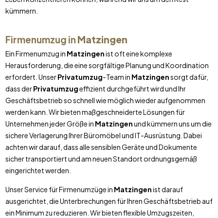
kümmern.
Firmenumzug in
Matzingen
Ein Firmenumzug in
Matzingen
ist oft eine komplexe
Herausforderung, die eine sorgfältige Planung und Koordination
erfordert. Unser
Privatumzug
-Team in
Matzingen
sorgt dafür,
dass der
Privatumzug
effizient durchgeführt wird und Ihr
Geschäftsbetrieb so schnell wie möglich wieder aufgenommen
werden kann. Wir bieten maßgeschneiderte Lösungen für
Unternehmen jeder Größe in
Matzingen
und kümmern uns um die
sichere Verlagerung Ihrer Büromöbel und IT-Ausrüstung. Dabei
achten wir darauf, dass alle sensiblen Geräte und Dokumente
sicher transportiert und am neuen Standort ordnungsgemäß
eingerichtet werden.
Unser Service für Firmenumzüge in
Matzingen
ist darauf
ausgerichtet, die Unterbrechungen für Ihren Geschäftsbetrieb auf
ein Minimum zu reduzieren. Wir bieten flexible Umzugszeiten,