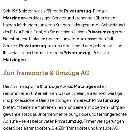
Seit 1963 bieten wir als führende
Privatumzug
-Firma in
Matzingen
erstklassigen Service und stehen seit über einem
halben Jahrhundert unseren Kunden in der gesamten Schweiz und
der EU zur Seite. Egal, ob Sie nur einen kleinen
Privatumzug
in der
Nachbarschaft planen oder mit unserem umfassenden Full-
Service-
Privatumzug
in ein europäisches Land ziehen – wir sind
Ihr verlässlicher Partner für jedes
Privatumzug
-Projekt in
Matzingen
.
Züri Transporte & Umzüge AG
Die Züri Transporte & Umzüge AG aus
Matzingen
ist ein
renommiertes Unternehmen, das seit vielen Jahren hochwertige
und professionelle Dienstleistungen im Bereich
Privatumzug
bietet. Mit einem erfahrenen Team und einem modernen Fuhrpark
gewährleistet das Unternehmen reibungslose und termingerechte
Abläufe – sei es bei privaten
Privatumzug
, Firmenverlagerungen
oder Spezialtransporten. Die Züri Transporte und Umzüge AG