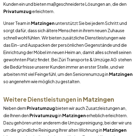
Kunden ein und bieten maßgeschneiderte Lösungen an, die den
Privatumzug
erleichtern.
Unser Team in
Matzingen
unterstützt Sie bei jedem Schritt und
sorgt dafür, dass sich ältere Menschen in ihrem neuen Zuhause
schnell wohlfühlen. Wir bieten zusätzliche Dienstleistungen wie
das Ein- und Auspacken der persönlichen Gegenstände und die
Einrichtung der Möbel im neuen Heim an, damit alles schnell seinen
gewohnten Platz findet. Bei Züri Transporte & Umzüge AG stehen
die Bedürfnisse unserer Kunden immer an erster Stelle, und wir
arbeiten mit viel Feingefühl, um den Seniorenumzug in
Matzingen
so angenehm wie möglich zu gestalten.
Weitere Dienstleistungen in
Matzingen
Neben dem
Privatumzug
bieten wir auch Zusatzleistungen an,
die Ihnen den
Privatumzug
in
Matzingen
erheblich erleichtern.
Dazu gehören unter anderem die Umzugsreinigung, bei der wir uns
um die gründliche Reinigung Ihrer alten Wohnung in
Matzingen