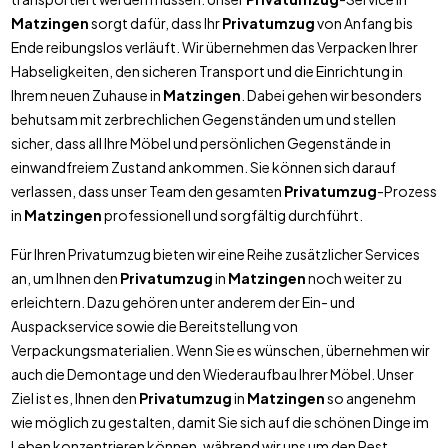
Matzingen
sorgt dafür, dass Ihr
Privatumzug
von Anfang bis
Ende reibungslos verläuft. Wir übernehmen das Verpacken Ihrer
Habseligkeiten, den sicheren Transport und die Einrichtung in
Ihrem neuen Zuhause in
Matzingen
. Dabei gehen wir besonders
behutsam mit zerbrechlichen Gegenständen um und stellen
sicher, dass all Ihre Möbel und persönlichen Gegenstände in
einwandfreiem Zustand ankommen. Sie können sich darauf
verlassen, dass unser Team den gesamten
Privatumzug
-Prozess
in
Matzingen
professionell und sorgfältig durchführt.
Für Ihren Privatumzug bieten wir eine Reihe zusätzlicher Services
an, um Ihnen den
Privatumzug
in
Matzingen
noch weiter zu
erleichtern. Dazu gehören unter anderem der Ein- und
Auspackservice sowie die Bereitstellung von
Verpackungsmaterialien. Wenn Sie es wünschen, übernehmen wir
auch die Demontage und den Wiederaufbau Ihrer Möbel. Unser
Ziel ist es, Ihnen den
Privatumzug
in
Matzingen
so angenehm
wie möglich zu gestalten, damit Sie sich auf die schönen Dinge im
Leben konzentrieren können, während wir uns um den Rest