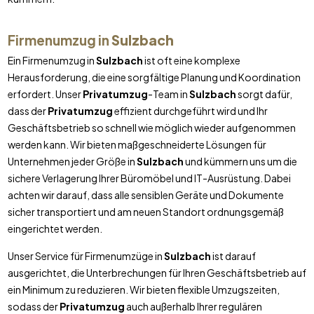
Firmenumzug in
Sulzbach
Ein Firmenumzug in
Sulzbach
ist oft eine komplexe
Herausforderung, die eine sorgfältige Planung und Koordination
erfordert. Unser
Privatumzug
-Team in
Sulzbach
sorgt dafür,
dass der
Privatumzug
effizient durchgeführt wird und Ihr
Geschäftsbetrieb so schnell wie möglich wieder aufgenommen
werden kann. Wir bieten maßgeschneiderte Lösungen für
Unternehmen jeder Größe in
Sulzbach
und kümmern uns um die
sichere Verlagerung Ihrer Büromöbel und IT-Ausrüstung. Dabei
achten wir darauf, dass alle sensiblen Geräte und Dokumente
sicher transportiert und am neuen Standort ordnungsgemäß
eingerichtet werden.
Unser Service für Firmenumzüge in
Sulzbach
ist darauf
ausgerichtet, die Unterbrechungen für Ihren Geschäftsbetrieb auf
ein Minimum zu reduzieren. Wir bieten flexible Umzugszeiten,
sodass der
Privatumzug
auch außerhalb Ihrer regulären