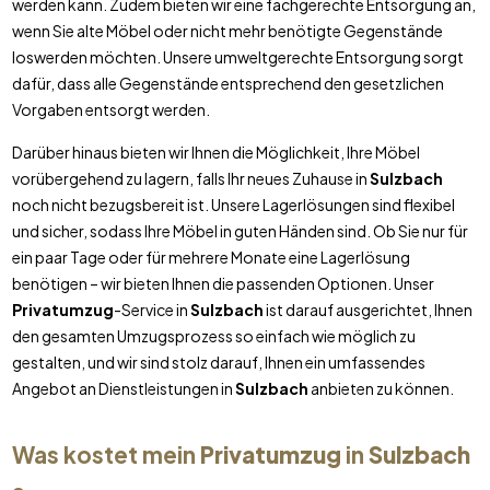
werden kann. Zudem bieten wir eine fachgerechte Entsorgung an,
wenn Sie alte Möbel oder nicht mehr benötigte Gegenstände
loswerden möchten. Unsere umweltgerechte Entsorgung sorgt
dafür, dass alle Gegenstände entsprechend den gesetzlichen
Vorgaben entsorgt werden.
Darüber hinaus bieten wir Ihnen die Möglichkeit, Ihre Möbel
vorübergehend zu lagern, falls Ihr neues Zuhause in
Sulzbach
noch nicht bezugsbereit ist. Unsere Lagerlösungen sind flexibel
und sicher, sodass Ihre Möbel in guten Händen sind. Ob Sie nur für
ein paar Tage oder für mehrere Monate eine Lagerlösung
benötigen – wir bieten Ihnen die passenden Optionen. Unser
Privatumzug
-Service in
Sulzbach
ist darauf ausgerichtet, Ihnen
den gesamten Umzugsprozess so einfach wie möglich zu
gestalten, und wir sind stolz darauf, Ihnen ein umfassendes
Angebot an Dienstleistungen in
Sulzbach
anbieten zu können.
Was kostet mein
Privatumzug
in
Sulzbach