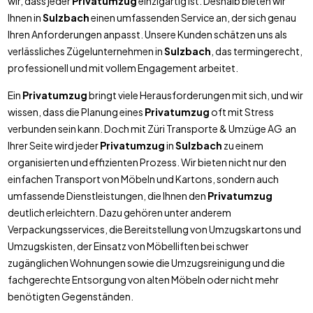
wir, dass jeder
Privatumzug
einzigartig ist. Deshalb bieten wir
Ihnen in
Sulzbach
einen umfassenden Service an, der sich genau
Ihren Anforderungen anpasst. Unsere Kunden schätzen uns als
verlässliches Zügelunternehmen in
Sulzbach
, das termingerecht,
professionell und mit vollem Engagement arbeitet.
Ein
Privatumzug
bringt viele Herausforderungen mit sich, und wir
wissen, dass die Planung eines
Privatumzug
oft mit Stress
verbunden sein kann. Doch mit Züri Transporte & Umzüge AG an
Ihrer Seite wird jeder
Privatumzug
in
Sulzbach
zu einem
organisierten und effizienten Prozess. Wir bieten nicht nur den
einfachen Transport von Möbeln und Kartons, sondern auch
umfassende Dienstleistungen, die Ihnen den
Privatumzug
deutlich erleichtern. Dazu gehören unter anderem
Verpackungsservices, die Bereitstellung von Umzugskartons und
Umzugskisten, der Einsatz von Möbelliften bei schwer
zugänglichen Wohnungen sowie die Umzugsreinigung und die
fachgerechte Entsorgung von alten Möbeln oder nicht mehr
benötigten Gegenständen.