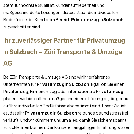
steht für höchste Qualität, Kundenzufriedenheit und
maßgeschneiderte Lösungen, die exakt auf die individuellen
Bedürfnisse der Kunden im Bereich
Privatumzug
in
Sulzbach
zugeschnitten sind.
Ihr zuverlässiger Partner für
Privatumzug
in
Sulzbach
– Züri Transporte & Umzüge
AG
Bei Züri Transporte & Umzüge AG sind wir Ihr erfahrenes
Unternehmen für
Privatumzug
in
Sulzbach
. Egal, ob Sie einen
Privatumzug, Firmenumzug oder internationale
Privatumzug
planen – wir bieten Ihnen maßgeschneiderte Lösungen, die genau
auf Ihre individuellen Bedürfnisse abgestimmt sind. Unser Ziel ist
es, dass Ihr
Privatumzug
in
Sulzbach
reibungslos und stressfrei
verläuft, und wir kümmern uns um alles, damit Sie sich entspannt
zurücklehnen können. Dank unserer langjährigen Erfahrung wissen