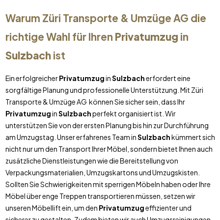
Warum Züri Transporte & Umzüge AG die
richtige Wahl für Ihren
Privatumzug
in
Sulzbach
ist
Ein erfolgreicher
Privatumzug
in
Sulzbach
erfordert eine
sorgfältige Planung und professionelle Unterstützung. Mit Züri
Transporte & Umzüge AG können Sie sicher sein, dass Ihr
Privatumzug
in
Sulzbach
perfekt organisiert ist. Wir
unterstützen Sie von der ersten Planung bis hin zur Durchführung
am Umzugstag. Unser erfahrenes Team in
Sulzbach
kümmert sich
nicht nur um den Transport Ihrer Möbel, sondern bietet Ihnen auch
zusätzliche Dienstleistungen wie die Bereitstellung von
Verpackungsmaterialien, Umzugskartons und Umzugskisten.
Sollten Sie Schwierigkeiten mit sperrigen Möbeln haben oder Ihre
Möbel über enge Treppen transportieren müssen, setzen wir
unseren Möbellift ein, um den
Privatumzug
effizienter und
sicherer zu gestalten. Zudem bieten wir auch Umzugsreinigungen