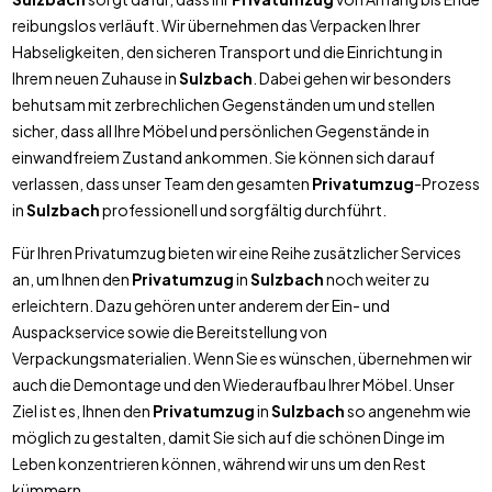
reibungslos verläuft. Wir übernehmen das Verpacken Ihrer
Habseligkeiten, den sicheren Transport und die Einrichtung in
Ihrem neuen Zuhause in
Sulzbach
. Dabei gehen wir besonders
behutsam mit zerbrechlichen Gegenständen um und stellen
sicher, dass all Ihre Möbel und persönlichen Gegenstände in
einwandfreiem Zustand ankommen. Sie können sich darauf
verlassen, dass unser Team den gesamten
Privatumzug
-Prozess
in
Sulzbach
professionell und sorgfältig durchführt.
Für Ihren Privatumzug bieten wir eine Reihe zusätzlicher Services
an, um Ihnen den
Privatumzug
in
Sulzbach
noch weiter zu
erleichtern. Dazu gehören unter anderem der Ein- und
Auspackservice sowie die Bereitstellung von
Verpackungsmaterialien. Wenn Sie es wünschen, übernehmen wir
auch die Demontage und den Wiederaufbau Ihrer Möbel. Unser
Ziel ist es, Ihnen den
Privatumzug
in
Sulzbach
so angenehm wie
möglich zu gestalten, damit Sie sich auf die schönen Dinge im
Leben konzentrieren können, während wir uns um den Rest
kümmern.