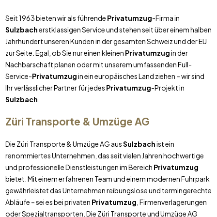
Seit 1963 bieten wir als führende
Privatumzug
-Firma in
Sulzbach
erstklassigen Service und stehen seit über einem halben
Jahrhundert unseren Kunden in der gesamten Schweiz und der EU
zur Seite. Egal, ob Sie nur einen kleinen
Privatumzug
in der
Nachbarschaft planen oder mit unserem umfassenden Full-
Service-
Privatumzug
in ein europäisches Land ziehen – wir sind
Ihr verlässlicher Partner für jedes
Privatumzug
-Projekt in
Sulzbach
.
Züri Transporte & Umzüge AG
Die Züri Transporte & Umzüge AG aus
Sulzbach
ist ein
renommiertes Unternehmen, das seit vielen Jahren hochwertige
und professionelle Dienstleistungen im Bereich
Privatumzug
bietet. Mit einem erfahrenen Team und einem modernen Fuhrpark
gewährleistet das Unternehmen reibungslose und termingerechte
Abläufe – sei es bei privaten
Privatumzug
, Firmenverlagerungen
oder Spezialtransporten. Die Züri Transporte und Umzüge AG