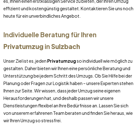
es, Ihnen einen erstklassigen Service zu bieten, der Ihren Umzug
effizient und kostengünstig gestaltet. Kontaktieren Sie uns noch
heute für ein unverbindliches Angebot.
Individuelle Beratung für Ihren
Privatumzug
in
Sulzbach
Unser Ziel ist es, jeden
Privatumzug
so individuell wie möglich zu
gestalten. Daher bieten wir Ihnen eine persönliche Beratung und
Unterstützung bei jedem Schritt des Umzugs. Ob Sie Hilfe bei der
Planung oder Fragen zur Logistik haben – unsere Experten stehen
Ihnen zur Seite. Wir wissen, dass jeder Umzug seine eigenen
Herausforderungen hat, und deshalb passen wir unsere
Dienstleistungen flexibel an Ihre Bedürfnisse an. Lassen Sie sich
von unserem erfahrenen Team beraten und finden Sie heraus, wie
wir Ihren Umzug so stressfrei.