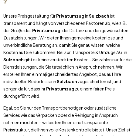
?
Unsere Preisgestaltung für
Privatumzug
in
Sulzbach
ist
transparent und hängt von verschiedenen Faktoren ab, wie z.B.
der Größe des
Privatumzug
, der Distanz und den gewünschten
Zusatzleistungen. Wir bieten Ihnen gerne eine kostenlose und
unverbindliche Beratung an, damit Sie genau wissen, welche
Kosten auf Sie zukommen. Bei Züri Transporte & Umzüge AG in
Sulzbach
gibt es keine versteckten Kosten – Sie zahlen nur für die
Dienstleistungen, die Sie tatsächlich in Anspruch nehmen. Wir
erstellen Ihnen ein maßgeschneidertes Angebot, das auf Ihre
individuellen Bedürfnisse in
Sulzbach
zugeschnitten ist, und
sorgen dafür, dass Ihr
Privatumzug
zu einem fairen Preis
durchgeführt wird.
Egal, ob Sie nur den Transport benötigen oder zusätzliche
Services wie das Verpacken oder die Reinigung in Anspruch
nehmen möchten – wir bieten Ihnen eine transparente
Preisstruktur, die Ihnen volle Kostenkontrolle bietet. Unser Ziel ist