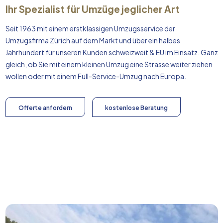
Ihr Spezialist für Umzüge jeglicher Art
Seit 1963 mit einem erstklassigen Umzugsservice der
Umzugsfirma Zürich auf dem Markt und über ein halbes
Jahrhundert für unseren Kunden schweizweit & EU im Einsatz. Ganz
gleich, ob Sie mit einem kleinen Umzug eine Strasse weiter ziehen
wollen oder mit einem Full-Service-Umzug nach
Europa
.
Offerte anfordern
kostenlose Beratung