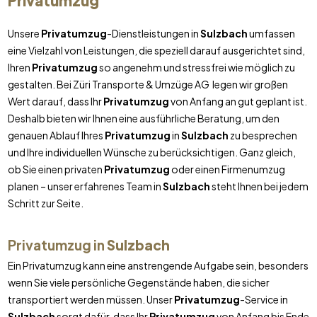
Privatumzug
Unsere
Privatumzug
-Dienstleistungen in
Sulzbach
umfassen
eine Vielzahl von Leistungen, die speziell darauf ausgerichtet sind,
Ihren
Privatumzug
so angenehm und stressfrei wie möglich zu
gestalten. Bei Züri Transporte & Umzüge AG legen wir großen
Wert darauf, dass Ihr
Privatumzug
von Anfang an gut geplant ist.
Deshalb bieten wir Ihnen eine ausführliche Beratung, um den
genauen Ablauf Ihres
Privatumzug
in
Sulzbach
zu besprechen
und Ihre individuellen Wünsche zu berücksichtigen. Ganz gleich,
ob Sie einen privaten
Privatumzug
oder einen Firmenumzug
planen – unser erfahrenes Team in
Sulzbach
steht Ihnen bei jedem
Schritt zur Seite.
Privatumzug in
Sulzbach
Ein Privatumzug kann eine anstrengende Aufgabe sein, besonders
wenn Sie viele persönliche Gegenstände haben, die sicher
transportiert werden müssen. Unser
Privatumzug
-Service in
Sulzbach
sorgt dafür, dass Ihr
Privatumzug
von Anfang bis Ende