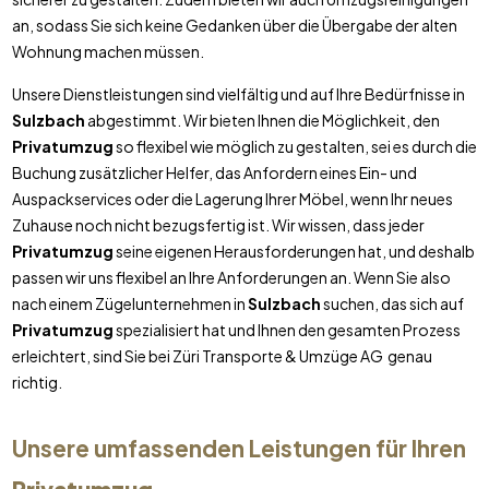
an, sodass Sie sich keine Gedanken über die Übergabe der alten
Wohnung machen müssen.
Unsere Dienstleistungen sind vielfältig und auf Ihre Bedürfnisse in
Sulzbach
abgestimmt. Wir bieten Ihnen die Möglichkeit, den
Privatumzug
so flexibel wie möglich zu gestalten, sei es durch die
Buchung zusätzlicher Helfer, das Anfordern eines Ein- und
Auspackservices oder die Lagerung Ihrer Möbel, wenn Ihr neues
Zuhause noch nicht bezugsfertig ist. Wir wissen, dass jeder
Privatumzug
seine eigenen Herausforderungen hat, und deshalb
passen wir uns flexibel an Ihre Anforderungen an. Wenn Sie also
nach einem Zügelunternehmen in
Sulzbach
suchen, das sich auf
Privatumzug
spezialisiert hat und Ihnen den gesamten Prozess
erleichtert, sind Sie bei Züri Transporte & Umzüge AG genau
richtig.
Unsere umfassenden Leistungen für Ihren