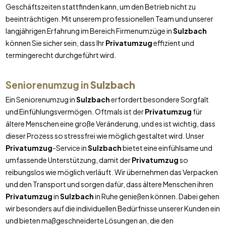
Geschäftszeiten stattfinden kann, um den Betrieb nicht zu
beeinträchtigen. Mit unserem professionellen Team und unserer
langjährigen Erfahrung im Bereich Firmenumzüge in
Sulzbach
können Sie sicher sein, dass Ihr
Privatumzug
effizient und
termingerecht durchgeführt wird.
Seniorenumzug in
Sulzbach
Ein Seniorenumzug in
Sulzbach
erfordert besondere Sorgfalt
und Einfühlungsvermögen. Oftmals ist der
Privatumzug
für
ältere Menschen eine große Veränderung, und es ist wichtig, dass
dieser Prozess so stressfrei wie möglich gestaltet wird. Unser
Privatumzug
-Service in
Sulzbach
bietet eine einfühlsame und
umfassende Unterstützung, damit der
Privatumzug
so
reibungslos wie möglich verläuft. Wir übernehmen das Verpacken
und den Transport und sorgen dafür, dass ältere Menschen ihren
Privatumzug
in
Sulzbach
in Ruhe genießen können. Dabei gehen
wir besonders auf die individuellen Bedürfnisse unserer Kunden ein
und bieten maßgeschneiderte Lösungen an, die den