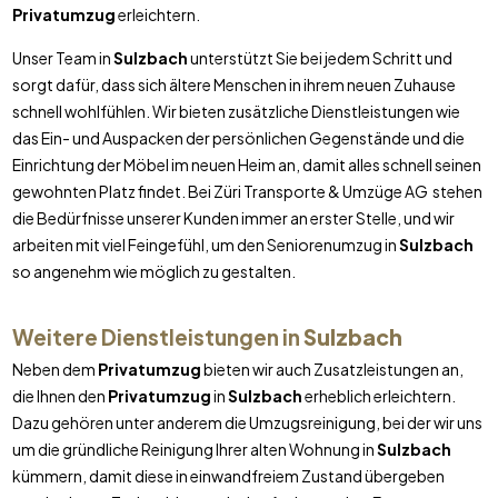
Privatumzug
erleichtern.
Unser Team in
Sulzbach
unterstützt Sie bei jedem Schritt und
sorgt dafür, dass sich ältere Menschen in ihrem neuen Zuhause
schnell wohlfühlen. Wir bieten zusätzliche Dienstleistungen wie
das Ein- und Auspacken der persönlichen Gegenstände und die
Einrichtung der Möbel im neuen Heim an, damit alles schnell seinen
gewohnten Platz findet. Bei Züri Transporte & Umzüge AG stehen
die Bedürfnisse unserer Kunden immer an erster Stelle, und wir
arbeiten mit viel Feingefühl, um den Seniorenumzug in
Sulzbach
so angenehm wie möglich zu gestalten.
Weitere Dienstleistungen in
Sulzbach
Neben dem
Privatumzug
bieten wir auch Zusatzleistungen an,
die Ihnen den
Privatumzug
in
Sulzbach
erheblich erleichtern.
Dazu gehören unter anderem die Umzugsreinigung, bei der wir uns
um die gründliche Reinigung Ihrer alten Wohnung in
Sulzbach
kümmern, damit diese in einwandfreiem Zustand übergeben