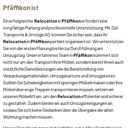
Pfäffikon
ist
Ein erfolgreicher
Relocation
in
Pfäffikon
erfordert eine
sorgfältige Planung und professionelle Unterstützung. Mit Züri
Transporte & Umzüge AG können Sie sicher sein, dass Ihr
Relocation
in
Pfäffikon
perfekt organisiert ist. Wir unterstützen
Sie von der ersten Planung bis hin zur Durchführung am
Umzugstag. Unser erfahrenes Team in
Pfäffikon
kümmert sich
nicht nur um den Transport Ihrer Möbel, sondern bietet Ihnen auch
zusätzliche Dienstleistungen wie die Bereitstellung von
Verpackungsmaterialien, Umzugskartons und Umzugskisten.
Sollten Sie Schwierigkeiten mit sperrigen Möbeln haben oder Ihre
Möbel über enge Treppen transportieren müssen, setzen wir
unseren Möbellift ein, um den
Relocation
effizienter und sicherer
zu gestalten. Zudem bieten wir auch Umzugsreinigungen an,
sodass Sie sich keine Gedanken über die Übergabe der alten
Wohnung machen müssen.