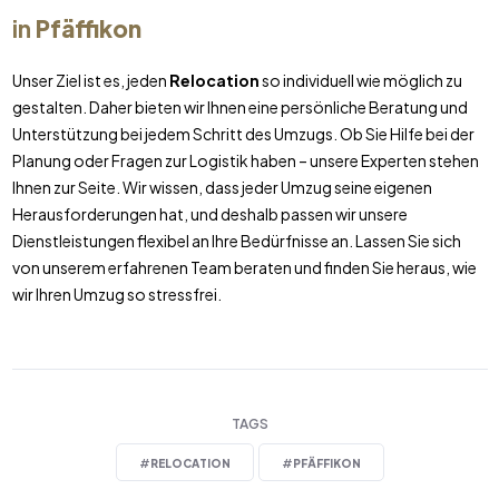
in
Pfäffikon
Unser Ziel ist es, jeden
Relocation
so individuell wie möglich zu
gestalten. Daher bieten wir Ihnen eine persönliche Beratung und
Unterstützung bei jedem Schritt des Umzugs. Ob Sie Hilfe bei der
Planung oder Fragen zur Logistik haben – unsere Experten stehen
Ihnen zur Seite. Wir wissen, dass jeder Umzug seine eigenen
Herausforderungen hat, und deshalb passen wir unsere
Dienstleistungen flexibel an Ihre Bedürfnisse an. Lassen Sie sich
von unserem erfahrenen Team beraten und finden Sie heraus, wie
wir Ihren Umzug so stressfrei.
TAGS
#
RELOCATION
#
PFÄFFIKON