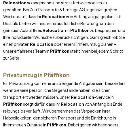
Relocation
so angenehm und stressfrei wie möglich zu
gestalten. Bei Züri Transporte & Umzüge AG legen wir großen
Wert darauf, dass Ihr
Relocation
von Anfang an gut geplant ist.
Deshalb bieten wir Ihnen eine ausführliche Beratung, um den
genauen Ablauf Ihres
Relocation
in
Pfäffikon
zu besprechen und
Ihre individuellen Wünsche zu berücksichtigen. Ganz gleich, ob Sie
einen privaten
Relocation
oder einen Firmenumzug planen –
unser erfahrenes Team in
Pfäffikon
steht Ihnen bei jedem Schritt
zur Seite.
Privatumzug in
Pfäffikon
Ein Privatumzug kann eine anstrengende Aufgabe sein, besonders
wenn Sie viele persönliche Gegenstände haben, die sicher
transportiert werden müssen. Unser
Relocation
-Service in
Pfäffikon
sorgt dafür, dass Ihr
Relocation
von Anfang bis Ende
reibungslos verläuft. Wir übernehmen das Verpacken Ihrer
Habseligkeiten, den sicheren Transport und die Einrichtung in
Ihrem neuen Zuhause in
Pfäffikon
. Dabei gehen wir besonders