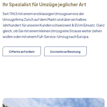
Ihr Spezialist für Umzüge jeglicher Art
Seit 1963 mit einem erstklassigen Umzugsservice der
Umzugsfirma Zürich auf dem Markt und über ein halbes
Jahrhundert für unseren Kunden schweizweit & EU im Einsatz. Ganz
gleich, ob Sie mit einem kleinen Umzug eine Strasse weiter ziehen
wollen oder mit einem Full-Service-Umzug nach
Europa
.
Offerte anfordern
kostenlose Beratung