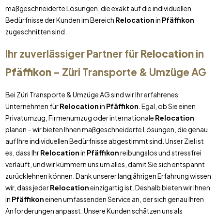
maßgeschneiderte Lösungen, die exakt auf die individuellen
Bedürfnisse der Kunden im Bereich
Relocation
in
Pfäffikon
zugeschnitten sind.
Ihr zuverlässiger Partner für
Relocation
in
Pfäffikon
– Züri Transporte & Umzüge AG
Bei Züri Transporte & Umzüge AG sind wir Ihr erfahrenes
Unternehmen für
Relocation
in
Pfäffikon
. Egal, ob Sie einen
Privatumzug, Firmenumzug oder internationale
Relocation
planen – wir bieten Ihnen maßgeschneiderte Lösungen, die genau
auf Ihre individuellen Bedürfnisse abgestimmt sind. Unser Ziel ist
es, dass Ihr
Relocation
in
Pfäffikon
reibungslos und stressfrei
verläuft, und wir kümmern uns um alles, damit Sie sich entspannt
zurücklehnen können. Dank unserer langjährigen Erfahrung wissen
wir, dass jeder
Relocation
einzigartig ist. Deshalb bieten wir Ihnen
in
Pfäffikon
einen umfassenden Service an, der sich genau Ihren
Anforderungen anpasst. Unsere Kunden schätzen uns als