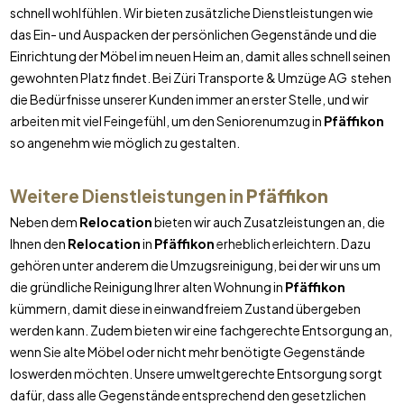
schnell wohlfühlen. Wir bieten zusätzliche Dienstleistungen wie
das Ein- und Auspacken der persönlichen Gegenstände und die
Einrichtung der Möbel im neuen Heim an, damit alles schnell seinen
gewohnten Platz findet. Bei Züri Transporte & Umzüge AG stehen
die Bedürfnisse unserer Kunden immer an erster Stelle, und wir
arbeiten mit viel Feingefühl, um den Seniorenumzug in
Pfäffikon
so angenehm wie möglich zu gestalten.
Weitere Dienstleistungen in
Pfäffikon
Neben dem
Relocation
bieten wir auch Zusatzleistungen an, die
Ihnen den
Relocation
in
Pfäffikon
erheblich erleichtern. Dazu
gehören unter anderem die Umzugsreinigung, bei der wir uns um
die gründliche Reinigung Ihrer alten Wohnung in
Pfäffikon
kümmern, damit diese in einwandfreiem Zustand übergeben
werden kann. Zudem bieten wir eine fachgerechte Entsorgung an,
wenn Sie alte Möbel oder nicht mehr benötigte Gegenstände
loswerden möchten. Unsere umweltgerechte Entsorgung sorgt
dafür, dass alle Gegenstände entsprechend den gesetzlichen