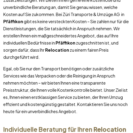
Zusatzleistungen. Wir bieten Ihnen gerne eine kostenlose und
unverbindliche Beratung an, damit Sie genau wissen, welche
Kosten auf Sie zukommen. Bei Züri Transporte & Umzüge AG in
Pfäffikon
gibt es keine versteckten Kosten – Sie zahlen nur für die
Dienstleistungen, die Sie tatsächlich in Anspruch nehmen. Wir
erstellen Ihnen ein maßgeschneidertes Angebot, das auf Ihre
individuellen Bedürfnisse in
Pfäffikon
zugeschnitten ist, und
sorgen dafür, dass Ihr
Relocation
zu einem fairen Preis
durchgeführt wird.
Egal, ob Sie nur den Transport benötigen oder zusätzliche
Services wie das Verpacken oder die Reinigung in Anspruch
nehmen möchten – wir bieten Ihnen eine transparente
Preisstruktur, die Ihnen volle Kostenkontrolle bietet. Unser Ziel ist
es, Ihnen einen erstklassigen Service zu bieten, der Ihren Umzug
effizient und kostengünstig gestaltet. Kontaktieren Sie uns noch
heute für ein unverbindliches Angebot.
Individuelle Beratung für Ihren
Relocation