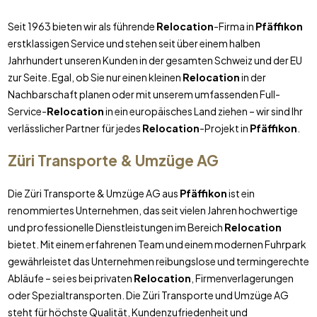
Seit 1963 bieten wir als führende
Relocation
-Firma in
Pfäffikon
erstklassigen Service und stehen seit über einem halben
Jahrhundert unseren Kunden in der gesamten Schweiz und der EU
zur Seite. Egal, ob Sie nur einen kleinen
Relocation
in der
Nachbarschaft planen oder mit unserem umfassenden Full-
Service-
Relocation
in ein europäisches Land ziehen – wir sind Ihr
verlässlicher Partner für jedes
Relocation
-Projekt in
Pfäffikon
.
Züri Transporte & Umzüge AG
Die Züri Transporte & Umzüge AG aus
Pfäffikon
ist ein
renommiertes Unternehmen, das seit vielen Jahren hochwertige
und professionelle Dienstleistungen im Bereich
Relocation
bietet. Mit einem erfahrenen Team und einem modernen Fuhrpark
gewährleistet das Unternehmen reibungslose und termingerechte
Abläufe – sei es bei privaten
Relocation
, Firmenverlagerungen
oder Spezialtransporten. Die Züri Transporte und Umzüge AG
steht für höchste Qualität, Kundenzufriedenheit und