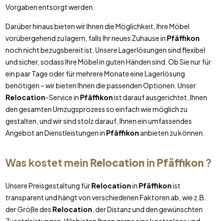
Vorgaben entsorgt werden.
Darüber hinaus bieten wir Ihnen die Möglichkeit, Ihre Möbel
vorübergehend zu lagern, falls Ihr neues Zuhause in
Pfäffikon
noch nicht bezugsbereit ist. Unsere Lagerlösungen sind flexibel
und sicher, sodass Ihre Möbel in guten Händen sind. Ob Sie nur für
ein paar Tage oder für mehrere Monate eine Lagerlösung
benötigen – wir bieten Ihnen die passenden Optionen. Unser
Relocation
-Service in
Pfäffikon
ist darauf ausgerichtet, Ihnen
den gesamten Umzugsprozess so einfach wie möglich zu
gestalten, und wir sind stolz darauf, Ihnen ein umfassendes
Angebot an Dienstleistungen in
Pfäffikon
anbieten zu können.
Was kostet mein
Relocation
in
Pfäffikon
?
Unsere Preisgestaltung für
Relocation
in
Pfäffikon
ist
transparent und hängt von verschiedenen Faktoren ab, wie z.B.
der Größe des
Relocation
, der Distanz und den gewünschten