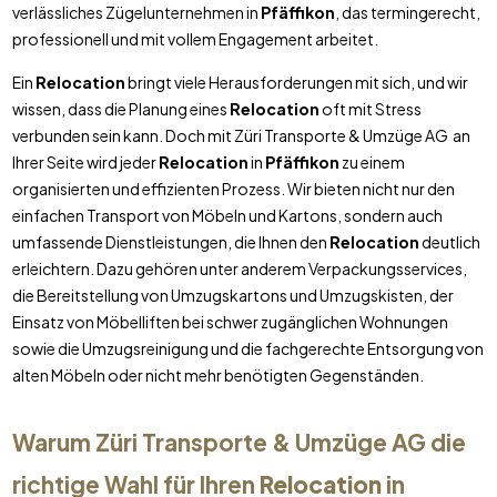
verlässliches Zügelunternehmen in
Pfäffikon
, das termingerecht,
professionell und mit vollem Engagement arbeitet.
Ein
Relocation
bringt viele Herausforderungen mit sich, und wir
wissen, dass die Planung eines
Relocation
oft mit Stress
verbunden sein kann. Doch mit Züri Transporte & Umzüge AG an
Ihrer Seite wird jeder
Relocation
in
Pfäffikon
zu einem
organisierten und effizienten Prozess. Wir bieten nicht nur den
einfachen Transport von Möbeln und Kartons, sondern auch
umfassende Dienstleistungen, die Ihnen den
Relocation
deutlich
erleichtern. Dazu gehören unter anderem Verpackungsservices,
die Bereitstellung von Umzugskartons und Umzugskisten, der
Einsatz von Möbelliften bei schwer zugänglichen Wohnungen
sowie die Umzugsreinigung und die fachgerechte Entsorgung von
alten Möbeln oder nicht mehr benötigten Gegenständen.
Warum Züri Transporte & Umzüge AG die
richtige Wahl für Ihren
Relocation
in