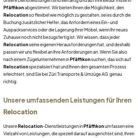
Unsere Dienstleistungen sind vielfältig und auf Ihre Bedürfnisse in
Pfäffikon
abgestimmt. Wir bieten Ihnen die Möglichkeit, den
Relocation
so flexibel wie möglich zu gestalten, sei es durch die
Buchung zusätzlicher Helfer, das Anfordern eines Ein- und
Auspackservices oder die Lagerung Ihrer Möbel, wenn Ihr neues
Zuhause noch nicht bezugsfertig ist. Wir wissen, dass jeder
Relocation
seine eigenen Herausforderungen hat, und deshalb
passen wir uns flexibel an Ihre Anforderungen an. Wenn Sie also
nach einem Zügelunternehmen in
Pfäffikon
suchen, das sich auf
Relocation
spezialisiert hat und Ihnen den gesamten Prozess
erleichtert, sind Sie bei Züri Transporte & Umzüge AG genau
richtig.
Unsere umfassenden Leistungen für Ihren
Relocation
Unsere
Relocation
-Dienstleistungen in
Pfäffikon
umfassen eine
Vielzahl von Leistungen, die speziell darauf ausgerichtet sind, Ihren