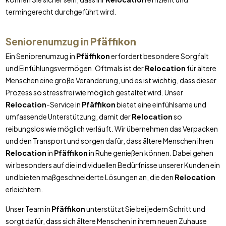
termingerecht durchgeführt wird.
Seniorenumzug in
Pfäffikon
Ein Seniorenumzug in
Pfäffikon
erfordert besondere Sorgfalt
und Einfühlungsvermögen. Oftmals ist der
Relocation
für ältere
Menschen eine große Veränderung, und es ist wichtig, dass dieser
Prozess so stressfrei wie möglich gestaltet wird. Unser
Relocation
-Service in
Pfäffikon
bietet eine einfühlsame und
umfassende Unterstützung, damit der
Relocation
so
reibungslos wie möglich verläuft. Wir übernehmen das Verpacken
und den Transport und sorgen dafür, dass ältere Menschen ihren
Relocation
in
Pfäffikon
in Ruhe genießen können. Dabei gehen
wir besonders auf die individuellen Bedürfnisse unserer Kunden ein
und bieten maßgeschneiderte Lösungen an, die den
Relocation
erleichtern.
Unser Team in
Pfäffikon
unterstützt Sie bei jedem Schritt und
sorgt dafür, dass sich ältere Menschen in ihrem neuen Zuhause