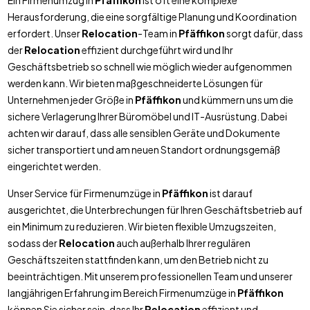
Ein Firmenumzug in
Pfäffikon
ist oft eine komplexe
Herausforderung, die eine sorgfältige Planung und Koordination
erfordert. Unser
Relocation
-Team in
Pfäffikon
sorgt dafür, dass
der
Relocation
effizient durchgeführt wird und Ihr
Geschäftsbetrieb so schnell wie möglich wieder aufgenommen
werden kann. Wir bieten maßgeschneiderte Lösungen für
Unternehmen jeder Größe in
Pfäffikon
und kümmern uns um die
sichere Verlagerung Ihrer Büromöbel und IT-Ausrüstung. Dabei
achten wir darauf, dass alle sensiblen Geräte und Dokumente
sicher transportiert und am neuen Standort ordnungsgemäß
eingerichtet werden.
Unser Service für Firmenumzüge in
Pfäffikon
ist darauf
ausgerichtet, die Unterbrechungen für Ihren Geschäftsbetrieb auf
ein Minimum zu reduzieren. Wir bieten flexible Umzugszeiten,
sodass der
Relocation
auch außerhalb Ihrer regulären
Geschäftszeiten stattfinden kann, um den Betrieb nicht zu
beeinträchtigen. Mit unserem professionellen Team und unserer
langjährigen Erfahrung im Bereich Firmenumzüge in
Pfäffikon
können Sie sicher sein, dass Ihr
Relocation
effizient und