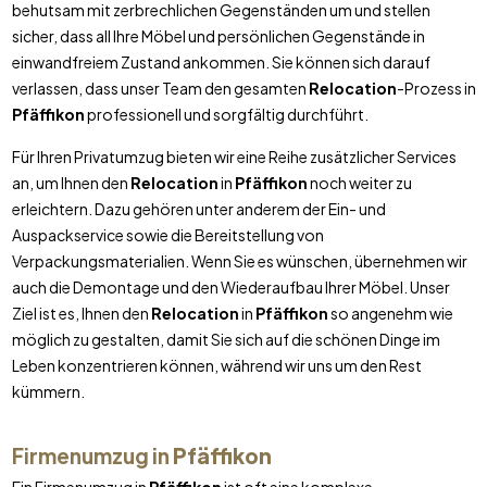
behutsam mit zerbrechlichen Gegenständen um und stellen
sicher, dass all Ihre Möbel und persönlichen Gegenstände in
einwandfreiem Zustand ankommen. Sie können sich darauf
verlassen, dass unser Team den gesamten
Relocation
-Prozess in
Pfäffikon
professionell und sorgfältig durchführt.
Für Ihren Privatumzug bieten wir eine Reihe zusätzlicher Services
an, um Ihnen den
Relocation
in
Pfäffikon
noch weiter zu
erleichtern. Dazu gehören unter anderem der Ein- und
Auspackservice sowie die Bereitstellung von
Verpackungsmaterialien. Wenn Sie es wünschen, übernehmen wir
auch die Demontage und den Wiederaufbau Ihrer Möbel. Unser
Ziel ist es, Ihnen den
Relocation
in
Pfäffikon
so angenehm wie
möglich zu gestalten, damit Sie sich auf die schönen Dinge im
Leben konzentrieren können, während wir uns um den Rest
kümmern.
Firmenumzug in
Pfäffikon