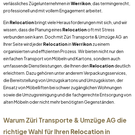
verlässliches Zügelunternehmen in
Werrikon
, das termingerecht,
professionell und mit vollem Engagement arbeitet.
Ein
Relocation
bringt viele Herausforderungen mit sich, und wir
wissen, dass die Planung eines
Relocation
oft mit Stress
verbunden sein kann. Doch mit Züri Transporte & Umzüge AG an
Ihrer Seite wird jeder
Relocation
in
Werrikon
zu einem
organisierten und effizienten Prozess. Wir bieten nicht nur den
einfachen Transport von Möbeln und Kartons, sondern auch
umfassende Dienstleistungen, die Ihnen den
Relocation
deutlich
erleichtern. Dazu gehören unter anderem Verpackungsservices,
die Bereitstellung von Umzugskartons und Umzugskisten, der
Einsatz von Möbelliften bei schwer zugänglichen Wohnungen
sowie die Umzugsreinigung und die fachgerechte Entsorgung von
alten Möbeln oder nicht mehr benötigten Gegenständen.
Warum Züri Transporte & Umzüge AG die
richtige Wahl für Ihren
Relocation
in