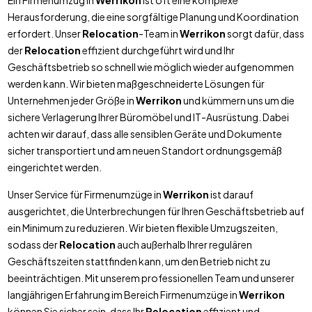
Ein Firmenumzug in
Werrikon
ist oft eine komplexe
Herausforderung, die eine sorgfältige Planung und Koordination
erfordert. Unser
Relocation
-Team in
Werrikon
sorgt dafür, dass
der
Relocation
effizient durchgeführt wird und Ihr
Geschäftsbetrieb so schnell wie möglich wieder aufgenommen
werden kann. Wir bieten maßgeschneiderte Lösungen für
Unternehmen jeder Größe in
Werrikon
und kümmern uns um die
sichere Verlagerung Ihrer Büromöbel und IT-Ausrüstung. Dabei
achten wir darauf, dass alle sensiblen Geräte und Dokumente
sicher transportiert und am neuen Standort ordnungsgemäß
eingerichtet werden.
Unser Service für Firmenumzüge in
Werrikon
ist darauf
ausgerichtet, die Unterbrechungen für Ihren Geschäftsbetrieb auf
ein Minimum zu reduzieren. Wir bieten flexible Umzugszeiten,
sodass der
Relocation
auch außerhalb Ihrer regulären
Geschäftszeiten stattfinden kann, um den Betrieb nicht zu
beeinträchtigen. Mit unserem professionellen Team und unserer
langjährigen Erfahrung im Bereich Firmenumzüge in
Werrikon
können Sie sicher sein, dass Ihr
Relocation
effizient und