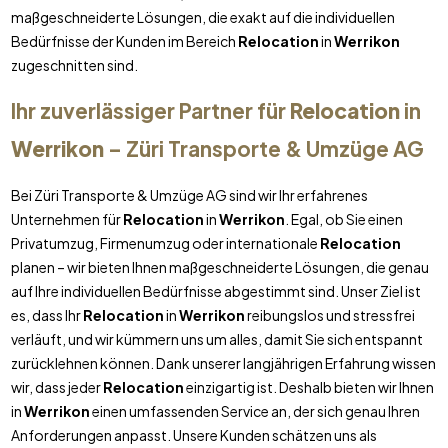
maßgeschneiderte Lösungen, die exakt auf die individuellen
Bedürfnisse der Kunden im Bereich
Relocation
in
Werrikon
zugeschnitten sind.
Ihr zuverlässiger Partner für
Relocation
in
Werrikon
– Züri Transporte & Umzüge AG
Bei Züri Transporte & Umzüge AG sind wir Ihr erfahrenes
Unternehmen für
Relocation
in
Werrikon
. Egal, ob Sie einen
Privatumzug, Firmenumzug oder internationale
Relocation
planen – wir bieten Ihnen maßgeschneiderte Lösungen, die genau
auf Ihre individuellen Bedürfnisse abgestimmt sind. Unser Ziel ist
es, dass Ihr
Relocation
in
Werrikon
reibungslos und stressfrei
verläuft, und wir kümmern uns um alles, damit Sie sich entspannt
zurücklehnen können. Dank unserer langjährigen Erfahrung wissen
wir, dass jeder
Relocation
einzigartig ist. Deshalb bieten wir Ihnen
in
Werrikon
einen umfassenden Service an, der sich genau Ihren
Anforderungen anpasst. Unsere Kunden schätzen uns als