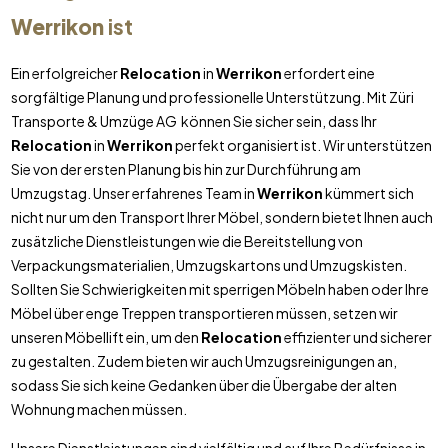
Werrikon
ist
Ein erfolgreicher
Relocation
in
Werrikon
erfordert eine
sorgfältige Planung und professionelle Unterstützung. Mit Züri
Transporte & Umzüge AG können Sie sicher sein, dass Ihr
Relocation
in
Werrikon
perfekt organisiert ist. Wir unterstützen
Sie von der ersten Planung bis hin zur Durchführung am
Umzugstag. Unser erfahrenes Team in
Werrikon
kümmert sich
nicht nur um den Transport Ihrer Möbel, sondern bietet Ihnen auch
zusätzliche Dienstleistungen wie die Bereitstellung von
Verpackungsmaterialien, Umzugskartons und Umzugskisten.
Sollten Sie Schwierigkeiten mit sperrigen Möbeln haben oder Ihre
Möbel über enge Treppen transportieren müssen, setzen wir
unseren Möbellift ein, um den
Relocation
effizienter und sicherer
zu gestalten. Zudem bieten wir auch Umzugsreinigungen an,
sodass Sie sich keine Gedanken über die Übergabe der alten
Wohnung machen müssen.