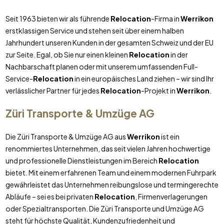
Seit 1963 bieten wir als führende
Relocation
-Firma in
Werrikon
erstklassigen Service und stehen seit über einem halben
Jahrhundert unseren Kunden in der gesamten Schweiz und der EU
zur Seite. Egal, ob Sie nur einen kleinen
Relocation
in der
Nachbarschaft planen oder mit unserem umfassenden Full-
Service-
Relocation
in ein europäisches Land ziehen – wir sind Ihr
verlässlicher Partner für jedes
Relocation
-Projekt in
Werrikon
.
Züri Transporte & Umzüge AG
Die Züri Transporte & Umzüge AG aus
Werrikon
ist ein
renommiertes Unternehmen, das seit vielen Jahren hochwertige
und professionelle Dienstleistungen im Bereich
Relocation
bietet. Mit einem erfahrenen Team und einem modernen Fuhrpark
gewährleistet das Unternehmen reibungslose und termingerechte
Abläufe – sei es bei privaten
Relocation
, Firmenverlagerungen
oder Spezialtransporten. Die Züri Transporte und Umzüge AG
steht für höchste Qualität, Kundenzufriedenheit und