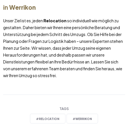
in
Werrikon
Unser Ziel ist es, jeden
Relocation
so individuell wie möglich zu
gestalten. Daher bieten wir Ihnen eine persönliche Beratung und
Unterstützung bei jedem Schritt des Umzugs. Ob Sie Hilfe bei der
Planung oder Fragen zur Logistik haben – unsere Experten stehen
Ihnen zur Seite. Wir wissen, dass jeder Umzug seine eigenen
Herausforderungen hat, und deshalb passen wir unsere
Dienstleistungen flexibel an Ihre Bedürfnisse an. Lassen Sie sich
von unserem erfahrenen Team beraten und finden Sie heraus, wie
wir Ihren Umzug so stressfrei.
TAGS
#
RELOCATION
#
WERRIKON