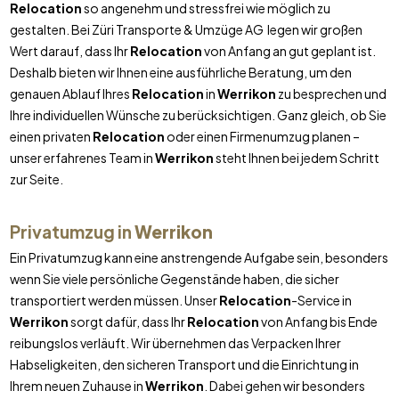
Relocation
so angenehm und stressfrei wie möglich zu
gestalten. Bei Züri Transporte & Umzüge AG legen wir großen
Wert darauf, dass Ihr
Relocation
von Anfang an gut geplant ist.
Deshalb bieten wir Ihnen eine ausführliche Beratung, um den
genauen Ablauf Ihres
Relocation
in
Werrikon
zu besprechen und
Ihre individuellen Wünsche zu berücksichtigen. Ganz gleich, ob Sie
einen privaten
Relocation
oder einen Firmenumzug planen –
unser erfahrenes Team in
Werrikon
steht Ihnen bei jedem Schritt
zur Seite.
Privatumzug in
Werrikon
Ein Privatumzug kann eine anstrengende Aufgabe sein, besonders
wenn Sie viele persönliche Gegenstände haben, die sicher
transportiert werden müssen. Unser
Relocation
-Service in
Werrikon
sorgt dafür, dass Ihr
Relocation
von Anfang bis Ende
reibungslos verläuft. Wir übernehmen das Verpacken Ihrer
Habseligkeiten, den sicheren Transport und die Einrichtung in
Ihrem neuen Zuhause in
Werrikon
. Dabei gehen wir besonders