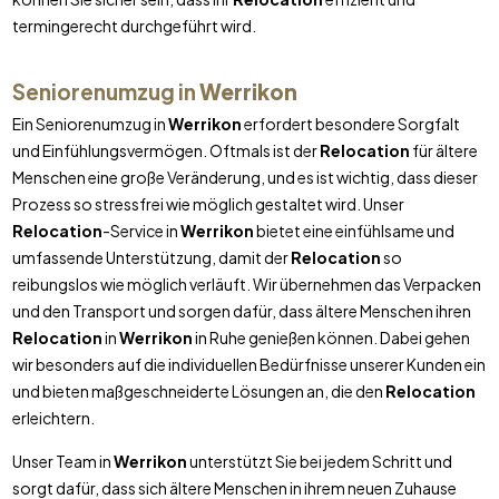
termingerecht durchgeführt wird.
Seniorenumzug in
Werrikon
Ein Seniorenumzug in
Werrikon
erfordert besondere Sorgfalt
und Einfühlungsvermögen. Oftmals ist der
Relocation
für ältere
Menschen eine große Veränderung, und es ist wichtig, dass dieser
Prozess so stressfrei wie möglich gestaltet wird. Unser
Relocation
-Service in
Werrikon
bietet eine einfühlsame und
umfassende Unterstützung, damit der
Relocation
so
reibungslos wie möglich verläuft. Wir übernehmen das Verpacken
und den Transport und sorgen dafür, dass ältere Menschen ihren
Relocation
in
Werrikon
in Ruhe genießen können. Dabei gehen
wir besonders auf die individuellen Bedürfnisse unserer Kunden ein
und bieten maßgeschneiderte Lösungen an, die den
Relocation
erleichtern.
Unser Team in
Werrikon
unterstützt Sie bei jedem Schritt und
sorgt dafür, dass sich ältere Menschen in ihrem neuen Zuhause