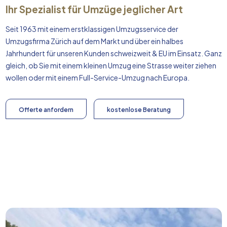
Ihr Spezialist für Umzüge jeglicher Art
Seit 1963 mit einem erstklassigen Umzugsservice der
Umzugsfirma Zürich auf dem Markt und über ein halbes
Jahrhundert für unseren Kunden schweizweit & EU im Einsatz. Ganz
gleich, ob Sie mit einem kleinen Umzug eine Strasse weiter ziehen
wollen oder mit einem Full-Service-Umzug nach
Europa
.
Offerte anfordern
kostenlose Beratung