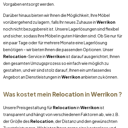
Vorgaben entsorgt werden.
Darüber hinaus bieten wir Ihnen die Möglichkeit, Ihre Möbel
vorübergehend zu lagern, falls Ihr neues Zuhause in
Werrikon
noch nicht bezugsbereit ist. Unsere Lagerlösungen sind flexibel
und sicher, sodass Ihre Möbel in guten Händen sind. Ob Sie nur für
ein paar Tage oder für mehrere Monate eine Lagerlösung
benötigen – wir bieten Ihnen die passenden Optionen. Unser
Relocation
-Service in
Werrikon
ist darauf ausgerichtet, Ihnen
den gesamten Umzugsprozess so einfach wie möglich zu
gestalten, und wir sind stolz darauf, Ihnen ein umfassendes
Angebot an Dienstleistungen in
Werrikon
anbieten zu können.
Was kostet mein
Relocation
in
Werrikon
?
Unsere Preisgestaltung für
Relocation
in
Werrikon
ist
transparent und hängt von verschiedenen Faktoren ab, wie z.B.
der Größe des
Relocation
, der Distanz und den gewünschten