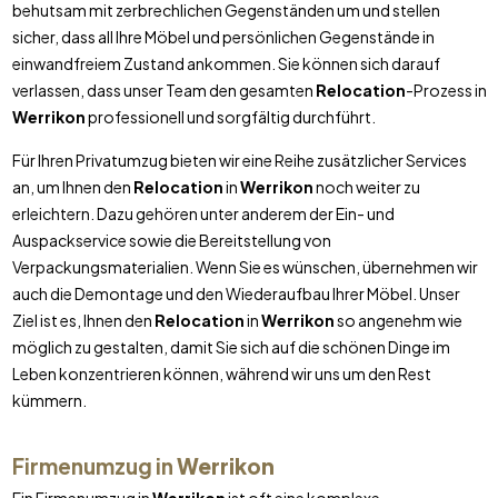
behutsam mit zerbrechlichen Gegenständen um und stellen
sicher, dass all Ihre Möbel und persönlichen Gegenstände in
einwandfreiem Zustand ankommen. Sie können sich darauf
verlassen, dass unser Team den gesamten
Relocation
-Prozess in
Werrikon
professionell und sorgfältig durchführt.
Für Ihren Privatumzug bieten wir eine Reihe zusätzlicher Services
an, um Ihnen den
Relocation
in
Werrikon
noch weiter zu
erleichtern. Dazu gehören unter anderem der Ein- und
Auspackservice sowie die Bereitstellung von
Verpackungsmaterialien. Wenn Sie es wünschen, übernehmen wir
auch die Demontage und den Wiederaufbau Ihrer Möbel. Unser
Ziel ist es, Ihnen den
Relocation
in
Werrikon
so angenehm wie
möglich zu gestalten, damit Sie sich auf die schönen Dinge im
Leben konzentrieren können, während wir uns um den Rest
kümmern.
Firmenumzug in
Werrikon