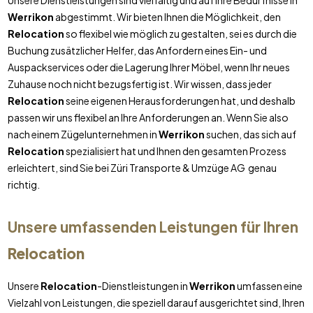
Unsere Dienstleistungen sind vielfältig und auf Ihre Bedürfnisse in
Werrikon
abgestimmt. Wir bieten Ihnen die Möglichkeit, den
Relocation
so flexibel wie möglich zu gestalten, sei es durch die
Buchung zusätzlicher Helfer, das Anfordern eines Ein- und
Auspackservices oder die Lagerung Ihrer Möbel, wenn Ihr neues
Zuhause noch nicht bezugsfertig ist. Wir wissen, dass jeder
Relocation
seine eigenen Herausforderungen hat, und deshalb
passen wir uns flexibel an Ihre Anforderungen an. Wenn Sie also
nach einem Zügelunternehmen in
Werrikon
suchen, das sich auf
Relocation
spezialisiert hat und Ihnen den gesamten Prozess
erleichtert, sind Sie bei Züri Transporte & Umzüge AG genau
richtig.
Unsere umfassenden Leistungen für Ihren
Relocation
Unsere
Relocation
-Dienstleistungen in
Werrikon
umfassen eine
Vielzahl von Leistungen, die speziell darauf ausgerichtet sind, Ihren