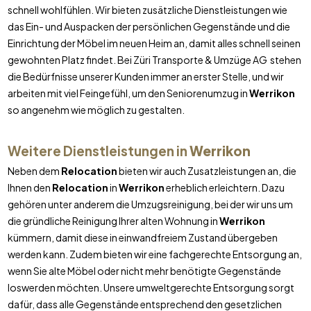
schnell wohlfühlen. Wir bieten zusätzliche Dienstleistungen wie
das Ein- und Auspacken der persönlichen Gegenstände und die
Einrichtung der Möbel im neuen Heim an, damit alles schnell seinen
gewohnten Platz findet. Bei Züri Transporte & Umzüge AG stehen
die Bedürfnisse unserer Kunden immer an erster Stelle, und wir
arbeiten mit viel Feingefühl, um den Seniorenumzug in
Werrikon
so angenehm wie möglich zu gestalten.
Weitere Dienstleistungen in
Werrikon
Neben dem
Relocation
bieten wir auch Zusatzleistungen an, die
Ihnen den
Relocation
in
Werrikon
erheblich erleichtern. Dazu
gehören unter anderem die Umzugsreinigung, bei der wir uns um
die gründliche Reinigung Ihrer alten Wohnung in
Werrikon
kümmern, damit diese in einwandfreiem Zustand übergeben
werden kann. Zudem bieten wir eine fachgerechte Entsorgung an,
wenn Sie alte Möbel oder nicht mehr benötigte Gegenstände
loswerden möchten. Unsere umweltgerechte Entsorgung sorgt
dafür, dass alle Gegenstände entsprechend den gesetzlichen