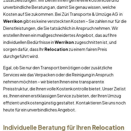
Zusatzleistungen. Wir bieten Ihnen gerne eine kostenlose und
unverbindliche Beratung an, damit Sie genau wissen, welche
Kosten auf Sie zukommen. Bei Züri Transporte & Umzüge AG in
Werrikon
gibt es keine versteckten Kosten – Sie zahlen nur für die
Dienstleistungen, die Sie tatsächlich in Anspruch nehmen. Wir
erstellen Ihnen ein maßgeschneidertes Angebot, das auf Ihre
individuellen Bedürfnisse in
Werrikon
zugeschnitten ist, und
sorgen dafür, dass Ihr
Relocation
zu einem fairen Preis
durchgeführt wird.
Egal, ob Sie nur den Transport benötigen oder zusätzliche
Services wie das Verpacken oder die Reinigung in Anspruch
nehmen möchten – wir bieten Ihnen eine transparente
Preisstruktur, die Ihnen volle Kostenkontrolle bietet. Unser Ziel ist
es, Ihnen einen erstklassigen Service zu bieten, der Ihren Umzug
effizient und kostengünstig gestaltet. Kontaktieren Sie uns noch
heute für ein unverbindliches Angebot.
Individuelle Beratung für Ihren
Relocation