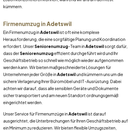
kümmern.
Firmenumzug in
Adetswil
Ein Firmenumzug in
Adetswil
ist oft eine komplexe
Herausforderung, die eine sorgfältige Planung und Koordination
erfordert. Unser
Seniorenumzug
-Team in
Adetswil
sorgt dafür,
dass der
Seniorenumzug
effizient durchgeführt wird und Ihr
Geschäftsbetrieb so schnell wie möglich wieder aufgenommen
werden kann. Wir bieten maßgeschneiderte Lösungen für
Unternehmen jeder Größe in
Adetswil
und kümmern uns um die
sichere Verlagerung Ihrer Büromöbel und IT-Ausrüstung. Dabei
achten wir darauf, dass alle sensiblen Geräte und Dokumente
sicher transportiert und am neuen Standort ordnungsgemäß
eingerichtet werden.
Unser Service für Firmenumzüge in
Adetswil
ist darauf
ausgerichtet, die Unterbrechungen für Ihren Geschäftsbetrieb auf
ein Minimum zu reduzieren. Wir bieten flexible Umzugszeiten,