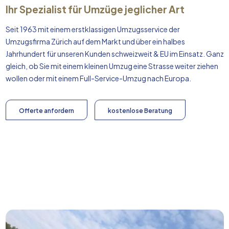
Ihr Spezialist für Umzüge jeglicher Art
Seit 1963 mit einem erstklassigen Umzugsservice der
Umzugsfirma Zürich auf dem Markt und über ein halbes
Jahrhundert für unseren Kunden schweizweit & EU im Einsatz. Ganz
gleich, ob Sie mit einem kleinen Umzug eine Strasse weiter ziehen
wollen oder mit einem Full-Service-Umzug nach
Europa
.
Offerte anfordern
kostenlose Beratung