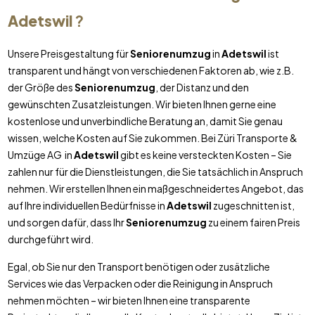
Adetswil
?
Unsere Preisgestaltung für
Seniorenumzug
in
Adetswil
ist
transparent und hängt von verschiedenen Faktoren ab, wie z.B.
der Größe des
Seniorenumzug
, der Distanz und den
gewünschten Zusatzleistungen. Wir bieten Ihnen gerne eine
kostenlose und unverbindliche Beratung an, damit Sie genau
wissen, welche Kosten auf Sie zukommen. Bei Züri Transporte &
Umzüge AG in
Adetswil
gibt es keine versteckten Kosten – Sie
zahlen nur für die Dienstleistungen, die Sie tatsächlich in Anspruch
nehmen. Wir erstellen Ihnen ein maßgeschneidertes Angebot, das
auf Ihre individuellen Bedürfnisse in
Adetswil
zugeschnitten ist,
und sorgen dafür, dass Ihr
Seniorenumzug
zu einem fairen Preis
durchgeführt wird.
Egal, ob Sie nur den Transport benötigen oder zusätzliche
Services wie das Verpacken oder die Reinigung in Anspruch
nehmen möchten – wir bieten Ihnen eine transparente