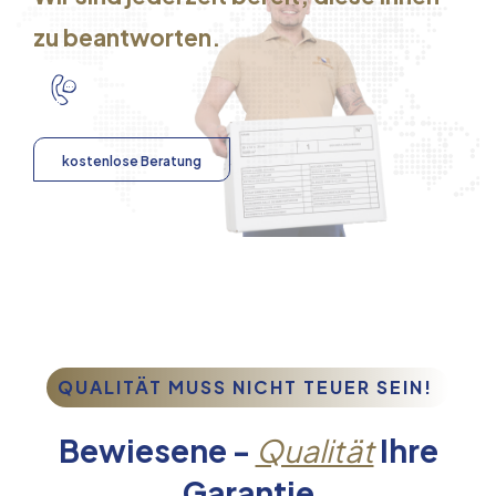
zu beantworten.
kostenlose Beratung
QUALITÄT MUSS NICHT TEUER SEIN!
Bewiesene -
Qualität
Ihre
Garantie