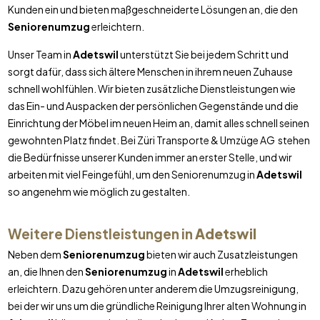
Kunden ein und bieten maßgeschneiderte Lösungen an, die den
Seniorenumzug
erleichtern.
Unser Team in
Adetswil
unterstützt Sie bei jedem Schritt und
sorgt dafür, dass sich ältere Menschen in ihrem neuen Zuhause
schnell wohlfühlen. Wir bieten zusätzliche Dienstleistungen wie
das Ein- und Auspacken der persönlichen Gegenstände und die
Einrichtung der Möbel im neuen Heim an, damit alles schnell seinen
gewohnten Platz findet. Bei Züri Transporte & Umzüge AG stehen
die Bedürfnisse unserer Kunden immer an erster Stelle, und wir
arbeiten mit viel Feingefühl, um den Seniorenumzug in
Adetswil
so angenehm wie möglich zu gestalten.
Weitere Dienstleistungen in
Adetswil
Neben dem
Seniorenumzug
bieten wir auch Zusatzleistungen
an, die Ihnen den
Seniorenumzug
in
Adetswil
erheblich
erleichtern. Dazu gehören unter anderem die Umzugsreinigung,
bei der wir uns um die gründliche Reinigung Ihrer alten Wohnung in