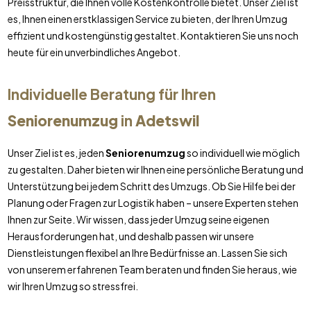
Preisstruktur, die Ihnen volle Kostenkontrolle bietet. Unser Ziel ist
es, Ihnen einen erstklassigen Service zu bieten, der Ihren Umzug
effizient und kostengünstig gestaltet. Kontaktieren Sie uns noch
heute für ein unverbindliches Angebot.
Individuelle Beratung für Ihren
Seniorenumzug
in
Adetswil
Unser Ziel ist es, jeden
Seniorenumzug
so individuell wie möglich
zu gestalten. Daher bieten wir Ihnen eine persönliche Beratung und
Unterstützung bei jedem Schritt des Umzugs. Ob Sie Hilfe bei der
Planung oder Fragen zur Logistik haben – unsere Experten stehen
Ihnen zur Seite. Wir wissen, dass jeder Umzug seine eigenen
Herausforderungen hat, und deshalb passen wir unsere
Dienstleistungen flexibel an Ihre Bedürfnisse an. Lassen Sie sich
von unserem erfahrenen Team beraten und finden Sie heraus, wie
wir Ihren Umzug so stressfrei.