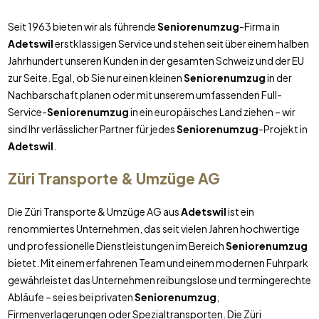
Seit 1963 bieten wir als führende
Seniorenumzug
-Firma in
Adetswil
erstklassigen Service und stehen seit über einem halben
Jahrhundert unseren Kunden in der gesamten Schweiz und der EU
zur Seite. Egal, ob Sie nur einen kleinen
Seniorenumzug
in der
Nachbarschaft planen oder mit unserem umfassenden Full-
Service-
Seniorenumzug
in ein europäisches Land ziehen – wir
sind Ihr verlässlicher Partner für jedes
Seniorenumzug
-Projekt in
Adetswil
.
Züri Transporte & Umzüge AG
Die Züri Transporte & Umzüge AG aus
Adetswil
ist ein
renommiertes Unternehmen, das seit vielen Jahren hochwertige
und professionelle Dienstleistungen im Bereich
Seniorenumzug
bietet. Mit einem erfahrenen Team und einem modernen Fuhrpark
gewährleistet das Unternehmen reibungslose und termingerechte
Abläufe – sei es bei privaten
Seniorenumzug
,
Firmenverlagerungen oder Spezialtransporten. Die Züri