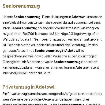
Seniorenumzug
Unsere
Seniorenumzug
-Dienstleistungen in
Adetswil
umfassen
eine Vielzahl von Leistungen, die speziell darauf ausgerichtet sind,
Ihren
Seniorenumzug
so angenehm und stressfrei wie möglich
zu gestalten. Bei Züri Transporte & Umzüge AG legen wir großen
Wert darauf, dass Ihr
Seniorenumzug
von Anfang an gut geplant
ist. Deshalb bieten wir Ihnen eine ausführliche Beratung, um den
genauen Ablauf Ihres
Seniorenumzug
in
Adetswil
zu
besprechen und Ihre individuellen Wünsche zu berücksichtigen.
Ganz gleich, ob Sie einen privaten
Seniorenumzug
oder einen
Firmenumzug planen – unser erfahrenes Team in
Adetswil
steht
Ihnen bei jedem Schritt zur Seite.
Privatumzug in
Adetswil
Ein Privatumzug kann eine anstrengende Aufgabe sein, besonders
wenn Sie viele persönliche Gegenstände haben, die sicher
transportiert werden müssen. Unser
Seniorenumzug
-Service in