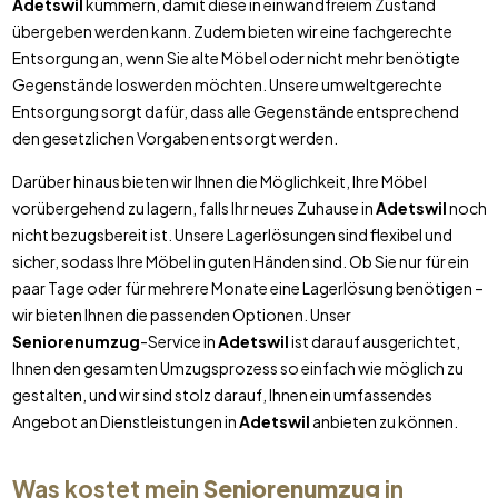
Adetswil
kümmern, damit diese in einwandfreiem Zustand
übergeben werden kann. Zudem bieten wir eine fachgerechte
Entsorgung an, wenn Sie alte Möbel oder nicht mehr benötigte
Gegenstände loswerden möchten. Unsere umweltgerechte
Entsorgung sorgt dafür, dass alle Gegenstände entsprechend
den gesetzlichen Vorgaben entsorgt werden.
Darüber hinaus bieten wir Ihnen die Möglichkeit, Ihre Möbel
vorübergehend zu lagern, falls Ihr neues Zuhause in
Adetswil
noch
nicht bezugsbereit ist. Unsere Lagerlösungen sind flexibel und
sicher, sodass Ihre Möbel in guten Händen sind. Ob Sie nur für ein
paar Tage oder für mehrere Monate eine Lagerlösung benötigen –
wir bieten Ihnen die passenden Optionen. Unser
Seniorenumzug
-Service in
Adetswil
ist darauf ausgerichtet,
Ihnen den gesamten Umzugsprozess so einfach wie möglich zu
gestalten, und wir sind stolz darauf, Ihnen ein umfassendes
Angebot an Dienstleistungen in
Adetswil
anbieten zu können.
Was kostet mein
Seniorenumzug
in