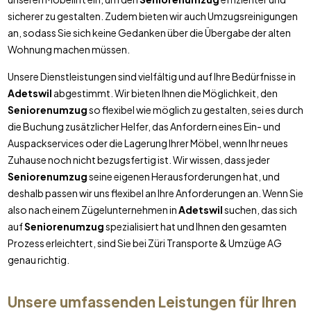
sicherer zu gestalten. Zudem bieten wir auch Umzugsreinigungen
an, sodass Sie sich keine Gedanken über die Übergabe der alten
Wohnung machen müssen.
Unsere Dienstleistungen sind vielfältig und auf Ihre Bedürfnisse in
Adetswil
abgestimmt. Wir bieten Ihnen die Möglichkeit, den
Seniorenumzug
so flexibel wie möglich zu gestalten, sei es durch
die Buchung zusätzlicher Helfer, das Anfordern eines Ein- und
Auspackservices oder die Lagerung Ihrer Möbel, wenn Ihr neues
Zuhause noch nicht bezugsfertig ist. Wir wissen, dass jeder
Seniorenumzug
seine eigenen Herausforderungen hat, und
deshalb passen wir uns flexibel an Ihre Anforderungen an. Wenn Sie
also nach einem Zügelunternehmen in
Adetswil
suchen, das sich
auf
Seniorenumzug
spezialisiert hat und Ihnen den gesamten
Prozess erleichtert, sind Sie bei Züri Transporte & Umzüge AG
genau richtig.
Unsere umfassenden Leistungen für Ihren