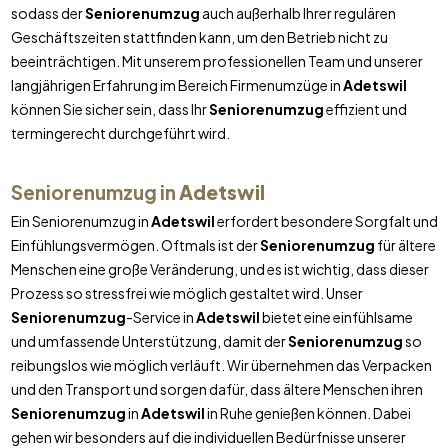
sodass der
Seniorenumzug
auch außerhalb Ihrer regulären
Geschäftszeiten stattfinden kann, um den Betrieb nicht zu
beeinträchtigen. Mit unserem professionellen Team und unserer
langjährigen Erfahrung im Bereich Firmenumzüge in
Adetswil
können Sie sicher sein, dass Ihr
Seniorenumzug
effizient und
termingerecht durchgeführt wird.
Seniorenumzug in
Adetswil
Ein Seniorenumzug in
Adetswil
erfordert besondere Sorgfalt und
Einfühlungsvermögen. Oftmals ist der
Seniorenumzug
für ältere
Menschen eine große Veränderung, und es ist wichtig, dass dieser
Prozess so stressfrei wie möglich gestaltet wird. Unser
Seniorenumzug
-Service in
Adetswil
bietet eine einfühlsame
und umfassende Unterstützung, damit der
Seniorenumzug
so
reibungslos wie möglich verläuft. Wir übernehmen das Verpacken
und den Transport und sorgen dafür, dass ältere Menschen ihren
Seniorenumzug
in
Adetswil
in Ruhe genießen können. Dabei
gehen wir besonders auf die individuellen Bedürfnisse unserer