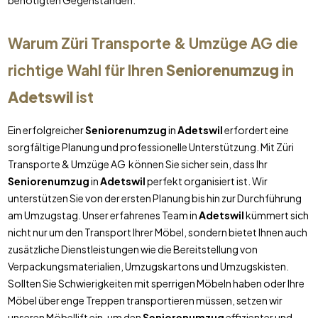
benötigten Gegenständen.
Warum Züri Transporte & Umzüge AG die
richtige Wahl für Ihren
Seniorenumzug
in
Adetswil
ist
Ein erfolgreicher
Seniorenumzug
in
Adetswil
erfordert eine
sorgfältige Planung und professionelle Unterstützung. Mit Züri
Transporte & Umzüge AG können Sie sicher sein, dass Ihr
Seniorenumzug
in
Adetswil
perfekt organisiert ist. Wir
unterstützen Sie von der ersten Planung bis hin zur Durchführung
am Umzugstag. Unser erfahrenes Team in
Adetswil
kümmert sich
nicht nur um den Transport Ihrer Möbel, sondern bietet Ihnen auch
zusätzliche Dienstleistungen wie die Bereitstellung von
Verpackungsmaterialien, Umzugskartons und Umzugskisten.
Sollten Sie Schwierigkeiten mit sperrigen Möbeln haben oder Ihre
Möbel über enge Treppen transportieren müssen, setzen wir
unseren Möbellift ein, um den
Seniorenumzug
effizienter und