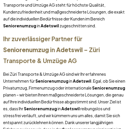
Transporte und Umzüge AG steht für höchste Qualität,
Kundenzufriedenheit und maßgeschneiderte Lösungen, die exakt
auf die individuellen Bedürfnisse der Kunden im Bereich
Seniorenumzug
in
Adetswil
zugeschnitten sind.
Ihr zuverlässiger Partner für
Seniorenumzug
in
Adetswil
– Züri
Transporte & Umzüge AG
Bei Züri Transporte & Umzüge AG sind wir Ihr erfahrenes
Unternehmen für
Seniorenumzug
in
Adetswil
. Egal, ob Sie einen
Privatumzug, Firmenumzug oder internationale
Seniorenumzug
planen – wir bieten Ihnen maßgeschneiderte Lösungen, die genau
auf Ihre individuellen Bedürfnisse abgestimmt sind. Unser Ziel ist
es, dass Ihr
Seniorenumzug
in
Adetswil
reibungslos und
stressfrei verläuft, und wir kümmern uns um alles, damit Sie sich
entspannt zurücklehnen können. Dank unserer langjährigen