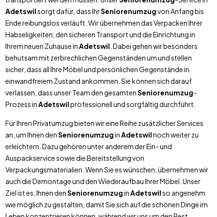
Adetswil
sorgt dafür, dass Ihr
Seniorenumzug
von Anfang bis
Ende reibungslos verläuft. Wir übernehmen das Verpacken Ihrer
Habseligkeiten, den sicheren Transport und die Einrichtung in
Ihrem neuen Zuhause in
Adetswil
. Dabei gehen wir besonders
behutsam mit zerbrechlichen Gegenständen um und stellen
sicher, dass all Ihre Möbel und persönlichen Gegenstände in
einwandfreiem Zustand ankommen. Sie können sich darauf
verlassen, dass unser Team den gesamten
Seniorenumzug
-
Prozess in
Adetswil
professionell und sorgfältig durchführt.
Für Ihren Privatumzug bieten wir eine Reihe zusätzlicher Services
an, um Ihnen den
Seniorenumzug
in
Adetswil
noch weiter zu
erleichtern. Dazu gehören unter anderem der Ein- und
Auspackservice sowie die Bereitstellung von
Verpackungsmaterialien. Wenn Sie es wünschen, übernehmen wir
auch die Demontage und den Wiederaufbau Ihrer Möbel. Unser
Ziel ist es, Ihnen den
Seniorenumzug
in
Adetswil
so angenehm
wie möglich zu gestalten, damit Sie sich auf die schönen Dinge im
Leben konzentrieren können, während wir uns um den Rest