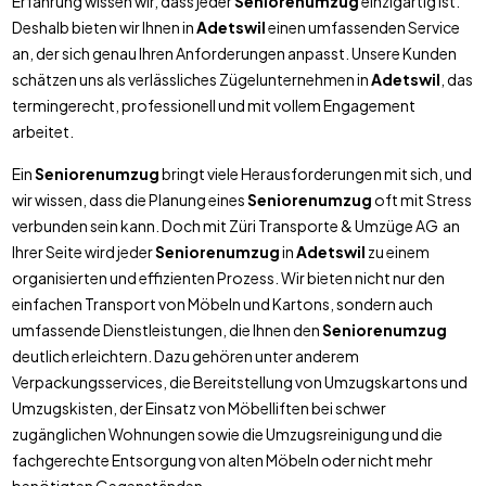
Erfahrung wissen wir, dass jeder
Seniorenumzug
einzigartig ist.
Deshalb bieten wir Ihnen in
Adetswil
einen umfassenden Service
an, der sich genau Ihren Anforderungen anpasst. Unsere Kunden
schätzen uns als verlässliches Zügelunternehmen in
Adetswil
, das
termingerecht, professionell und mit vollem Engagement
arbeitet.
Ein
Seniorenumzug
bringt viele Herausforderungen mit sich, und
wir wissen, dass die Planung eines
Seniorenumzug
oft mit Stress
verbunden sein kann. Doch mit Züri Transporte & Umzüge AG an
Ihrer Seite wird jeder
Seniorenumzug
in
Adetswil
zu einem
organisierten und effizienten Prozess. Wir bieten nicht nur den
einfachen Transport von Möbeln und Kartons, sondern auch
umfassende Dienstleistungen, die Ihnen den
Seniorenumzug
deutlich erleichtern. Dazu gehören unter anderem
Verpackungsservices, die Bereitstellung von Umzugskartons und
Umzugskisten, der Einsatz von Möbelliften bei schwer
zugänglichen Wohnungen sowie die Umzugsreinigung und die
fachgerechte Entsorgung von alten Möbeln oder nicht mehr