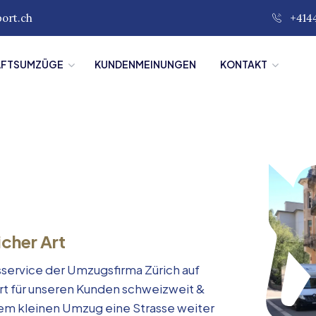
port.ch
+414
ÄFTSUMZÜGE
KUNDENMEINUNGEN
KONTAKT
icher Art
service der Umzugsfirma Zürich auf
rt für unseren Kunden schweizweit &
inem kleinen Umzug eine Strasse weiter