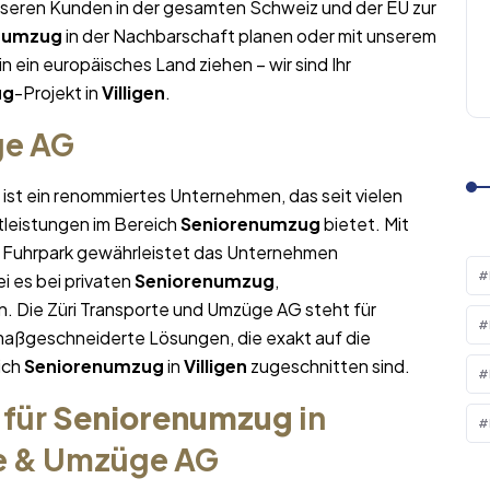
nseren Kunden in der gesamten Schweiz und der EU zur
numzug
in der Nachbarschaft planen oder mit unserem
in ein europäisches Land ziehen – wir sind Ihr
ug
-Projekt in
Villigen
.
ge AG
ist ein renommiertes Unternehmen, das seit vielen
tleistungen im Bereich
Seniorenumzug
bietet. Mit
Fuhrpark gewährleistet das Unternehmen
i es bei privaten
Seniorenumzug
,
. Die Züri Transporte und Umzüge AG steht für
maßgeschneiderte Lösungen, die exakt auf die
ich
Seniorenumzug
in
Villigen
zugeschnitten sind.
 für
Seniorenumzug
in
te & Umzüge AG