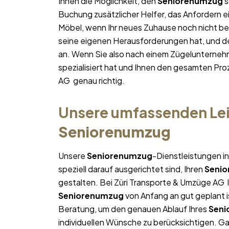
Ihnen die Möglichkeit, den
Seniorenumzug
s
Buchung zusätzlicher Helfer, das Anfordern e
Möbel, wenn Ihr neues Zuhause noch nicht bez
seine eigenen Herausforderungen hat, und des
an. Wenn Sie also nach einem Zügelunterneh
spezialisiert hat und Ihnen den gesamten Proz
AG genau richtig.
Unsere umfassenden Lei
Seniorenumzug
Unsere
Seniorenumzug
-Dienstleistungen i
speziell darauf ausgerichtet sind, Ihren
Seni
gestalten. Bei Züri Transporte & Umzüge AG l
Seniorenumzug
von Anfang an gut geplant is
Beratung, um den genauen Ablauf Ihres
Seni
individuellen Wünsche zu berücksichtigen. Gan