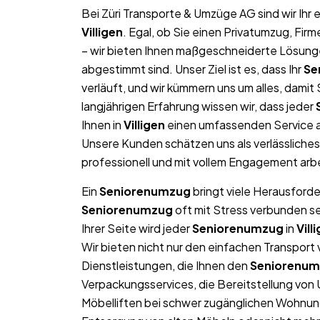
Bei Züri Transporte & Umzüge AG sind wir Ih
Villigen
. Egal, ob Sie einen Privatumzug, Fi
– wir bieten Ihnen maßgeschneiderte Lösungen
abgestimmt sind. Unser Ziel ist es, dass Ihr
Se
verläuft, und wir kümmern uns um alles, dami
langjährigen Erfahrung wissen wir, dass jeder
Ihnen in
Villigen
einen umfassenden Service a
Unsere Kunden schätzen uns als verlässliche
professionell und mit vollem Engagement arb
Ein
Seniorenumzug
bringt viele Herausforde
Seniorenumzug
oft mit Stress verbunden s
Ihrer Seite wird jeder
Seniorenumzug
in
Vill
Wir bieten nicht nur den einfachen Transpor
Dienstleistungen, die Ihnen den
Seniorenu
Verpackungsservices, die Bereitstellung von
Möbelliften bei schwer zugänglichen Wohnun