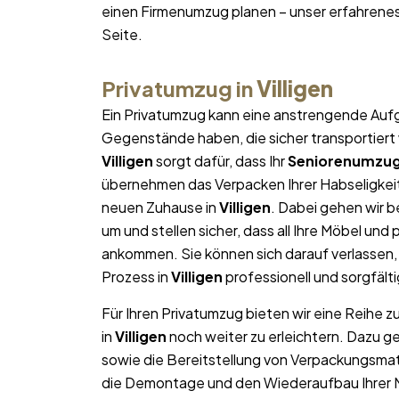
einen Firmenumzug planen – unser erfahrene
Seite.
Privatumzug in
Villigen
Ein Privatumzug kann eine anstrengende Aufg
Gegenstände haben, die sicher transportier
Villigen
sorgt dafür, dass Ihr
Seniorenumzu
übernehmen das Verpacken Ihrer Habseligkeite
neuen Zuhause in
Villigen
. Dabei gehen wir 
um und stellen sicher, dass all Ihre Möbel u
ankommen. Sie können sich darauf verlassen
Prozess in
Villigen
professionell und sorgfälti
Für Ihren Privatumzug bieten wir eine Reihe z
in
Villigen
noch weiter zu erleichtern. Dazu g
sowie die Bereitstellung von Verpackungsma
die Demontage und den Wiederaufbau Ihrer Mö