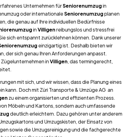
r erfahrenes Unternehmen für
Seniorenumzug
in
rmenumzug oder internationale
Seniorenumzug
planen
, die genau auf Ihre individuellen Bedürfnisse
niorenumzug
in
Villigen
reibungslos und stressfrei
t Sie sich entspannt zurücklehnen können. Dank unserer
Seniorenumzug
einzigartig ist. Deshalb bieten wir
n, der sich genau Ihren Anforderungen anpasst.
s Zügelunternehmen in
Villigen
, das termingerecht,
eitet.
rungen mit sich, und wir wissen, dass die Planung eines
ein kann. Doch mit Züri Transporte & Umzüge AG an
igen
zu einem organisierten und effizienten Prozess.
t von Möbeln und Kartons, sondern auch umfassende
mzug
deutlich erleichtern. Dazu gehören unter anderem
 Umzugskartons und Umzugskisten, der Einsatz von
gen sowie die Umzugsreinigung und die fachgerechte