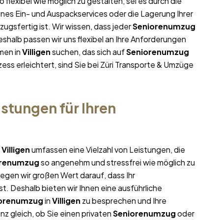
o flexibel wie möglich zu gestalten, sei es durch die
ines Ein- und Auspackservices oder die Lagerung Ihrer
ugsfertig ist. Wir wissen, dass jeder
Seniorenumzug
halb passen wir uns flexibel an Ihre Anforderungen
men in
Villigen
suchen, das sich auf
Seniorenumzug
ess erleichtert, sind Sie bei Züri Transporte & Umzüge
stungen für Ihren
n
Villigen
umfassen eine Vielzahl von Leistungen, die
orenumzug
so angenehm und stressfrei wie möglich zu
egen wir großen Wert darauf, dass Ihr
t. Deshalb bieten wir Ihnen eine ausführliche
orenumzug
in
Villigen
zu besprechen und Ihre
z gleich, ob Sie einen privaten
Seniorenumzug
oder