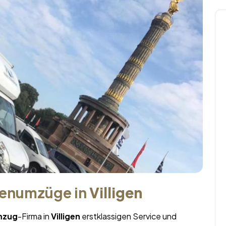
menumzüge in
Villigen
mzug
-Firma in
Villigen
erstklassigen Service und