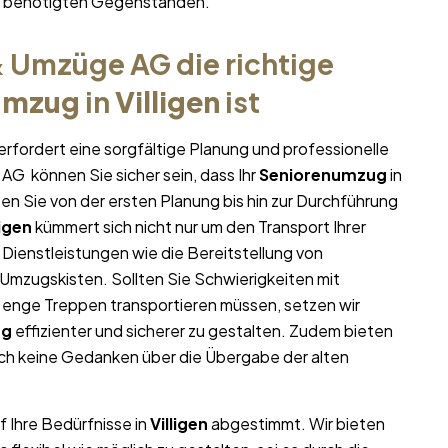
hr benötigten Gegenständen.
 Umzüge AG die richtige
umzug
in
Villigen
ist
erfordert eine sorgfältige Planung und professionelle
AG können Sie sicher sein, dass Ihr
Seniorenumzug
in
zen Sie von der ersten Planung bis hin zur Durchführung
ligen
kümmert sich nicht nur um den Transport Ihrer
 Dienstleistungen wie die Bereitstellung von
mzugskisten. Sollten Sie Schwierigkeiten mit
 enge Treppen transportieren müssen, setzen wir
ug
effizienter und sicherer zu gestalten. Zudem bieten
ich keine Gedanken über die Übergabe der alten
f Ihre Bedürfnisse in
Villigen
abgestimmt. Wir bieten