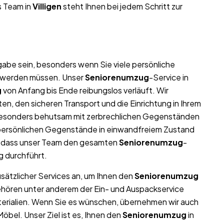
s Team in
Villigen
steht Ihnen bei jedem Schritt zur
abe sein, besonders wenn Sie viele persönliche
t werden müssen. Unser
Seniorenumzug
-Service in
g
von Anfang bis Ende reibungslos verläuft. Wir
n, den sicheren Transport und die Einrichtung in Ihrem
besonders behutsam mit zerbrechlichen Gegenständen
nd persönlichen Gegenstände in einwandfreiem Zustand
, dass unser Team den gesamten
Seniorenumzug
-
g durchführt.
usätzlicher Services an, um Ihnen den
Seniorenumzug
ehören unter anderem der Ein- und Auspackservice
terialien. Wenn Sie es wünschen, übernehmen wir auch
bel. Unser Ziel ist es, Ihnen den
Seniorenumzug
in