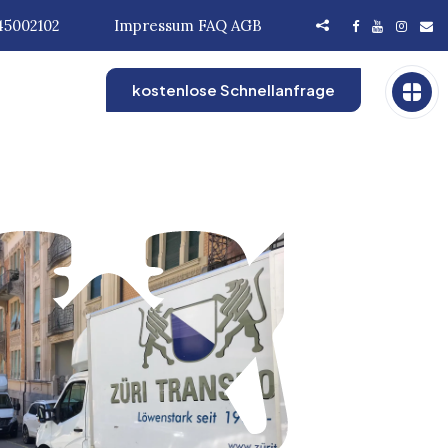
45002102
Impressum
FAQ
AGB
kostenlose Schnellanfrage