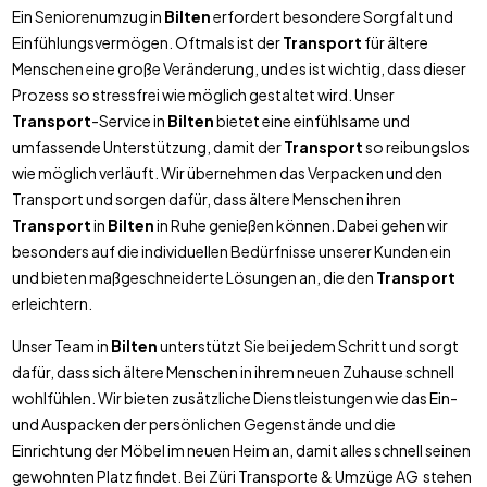
Ein Seniorenumzug in
Bilten
erfordert besondere Sorgfalt und
Einfühlungsvermögen. Oftmals ist der
Transport
für ältere
Menschen eine große Veränderung, und es ist wichtig, dass dieser
Prozess so stressfrei wie möglich gestaltet wird. Unser
Transport
-Service in
Bilten
bietet eine einfühlsame und
umfassende Unterstützung, damit der
Transport
so reibungslos
wie möglich verläuft. Wir übernehmen das Verpacken und den
Transport und sorgen dafür, dass ältere Menschen ihren
Transport
in
Bilten
in Ruhe genießen können. Dabei gehen wir
besonders auf die individuellen Bedürfnisse unserer Kunden ein
und bieten maßgeschneiderte Lösungen an, die den
Transport
erleichtern.
Unser Team in
Bilten
unterstützt Sie bei jedem Schritt und sorgt
dafür, dass sich ältere Menschen in ihrem neuen Zuhause schnell
wohlfühlen. Wir bieten zusätzliche Dienstleistungen wie das Ein-
und Auspacken der persönlichen Gegenstände und die
Einrichtung der Möbel im neuen Heim an, damit alles schnell seinen
gewohnten Platz findet. Bei Züri Transporte & Umzüge AG stehen