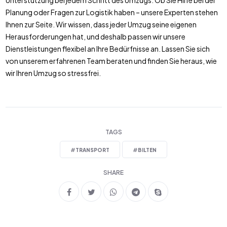
Unterstützung bei jedem Schritt des Umzugs. Ob Sie Hilfe bei der
Planung oder Fragen zur Logistik haben – unsere Experten stehen
Ihnen zur Seite. Wir wissen, dass jeder Umzug seine eigenen
Herausforderungen hat, und deshalb passen wir unsere
Dienstleistungen flexibel an Ihre Bedürfnisse an. Lassen Sie sich
von unserem erfahrenen Team beraten und finden Sie heraus, wie
wir Ihren Umzug so stressfrei.
TAGS
#
TRANSPORT
#
BILTEN
SHARE