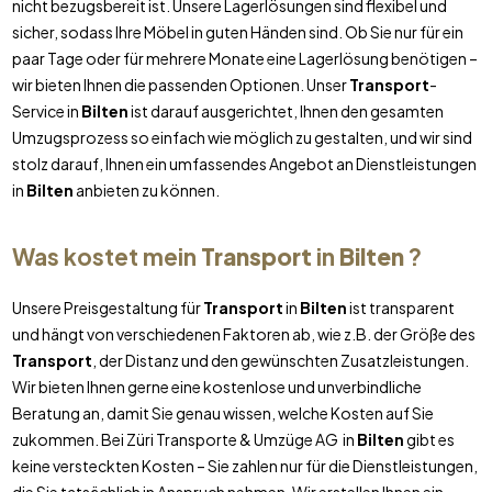
nicht bezugsbereit ist. Unsere Lagerlösungen sind flexibel und
sicher, sodass Ihre Möbel in guten Händen sind. Ob Sie nur für ein
paar Tage oder für mehrere Monate eine Lagerlösung benötigen –
wir bieten Ihnen die passenden Optionen. Unser
Transport
-
Service in
Bilten
ist darauf ausgerichtet, Ihnen den gesamten
Umzugsprozess so einfach wie möglich zu gestalten, und wir sind
stolz darauf, Ihnen ein umfassendes Angebot an Dienstleistungen
in
Bilten
anbieten zu können.
Was kostet mein
Transport
in
Bilten
?
Unsere Preisgestaltung für
Transport
in
Bilten
ist transparent
und hängt von verschiedenen Faktoren ab, wie z.B. der Größe des
Transport
, der Distanz und den gewünschten Zusatzleistungen.
Wir bieten Ihnen gerne eine kostenlose und unverbindliche
Beratung an, damit Sie genau wissen, welche Kosten auf Sie
zukommen. Bei Züri Transporte & Umzüge AG in
Bilten
gibt es
keine versteckten Kosten – Sie zahlen nur für die Dienstleistungen,