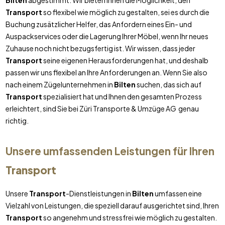
Bilten
abgestimmt. Wir bieten Ihnen die Möglichkeit, den
Transport
so flexibel wie möglich zu gestalten, sei es durch die
Buchung zusätzlicher Helfer, das Anfordern eines Ein- und
Auspackservices oder die Lagerung Ihrer Möbel, wenn Ihr neues
Zuhause noch nicht bezugsfertig ist. Wir wissen, dass jeder
Transport
seine eigenen Herausforderungen hat, und deshalb
passen wir uns flexibel an Ihre Anforderungen an. Wenn Sie also
nach einem Zügelunternehmen in
Bilten
suchen, das sich auf
Transport
spezialisiert hat und Ihnen den gesamten Prozess
erleichtert, sind Sie bei Züri Transporte & Umzüge AG genau
richtig.
Unsere umfassenden Leistungen für Ihren
Transport
Unsere
Transport
-Dienstleistungen in
Bilten
umfassen eine
Vielzahl von Leistungen, die speziell darauf ausgerichtet sind, Ihren
Transport
so angenehm und stressfrei wie möglich zu gestalten.