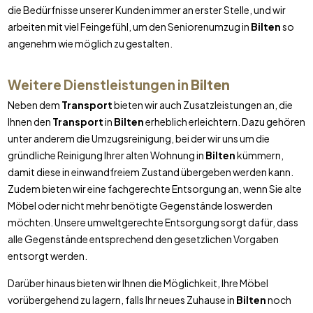
die Bedürfnisse unserer Kunden immer an erster Stelle, und wir
arbeiten mit viel Feingefühl, um den Seniorenumzug in
Bilten
so
angenehm wie möglich zu gestalten.
Weitere Dienstleistungen in
Bilten
Neben dem
Transport
bieten wir auch Zusatzleistungen an, die
Ihnen den
Transport
in
Bilten
erheblich erleichtern. Dazu gehören
unter anderem die Umzugsreinigung, bei der wir uns um die
gründliche Reinigung Ihrer alten Wohnung in
Bilten
kümmern,
damit diese in einwandfreiem Zustand übergeben werden kann.
Zudem bieten wir eine fachgerechte Entsorgung an, wenn Sie alte
Möbel oder nicht mehr benötigte Gegenstände loswerden
möchten. Unsere umweltgerechte Entsorgung sorgt dafür, dass
alle Gegenstände entsprechend den gesetzlichen Vorgaben
entsorgt werden.
Darüber hinaus bieten wir Ihnen die Möglichkeit, Ihre Möbel
vorübergehend zu lagern, falls Ihr neues Zuhause in
Bilten
noch