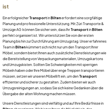
ist
Ein erfolgreicher
Transport
in
Bilten
erfordert eine sorgfältige
Planung und professionelle Unterstützung. Mit Züri Transporte &
Umzüge AG können Sie sicher sein, dass Ihr
Transport
in
Bilten
perfekt organisiert ist. Wir unterstützen Sie von der ersten
Planung bis hin zur Durchführung am Umzugstag. Unser erfahrenes
Team in
Bilten
kümmert sich nicht nur um den Transport Ihrer
Möbel, sondern bietet Ihnen auch zusätzliche Dienstleistungen wie
die Bereitstellung von Verpackungsmaterialien, Umzugskartons
und Umzugskisten. Sollten Sie Schwierigkeiten mit sperrigen
Möbeln haben oder Ihre Möbel über enge Treppen transportieren
müssen, setzen wir unseren Möbellift ein, um den
Transport
effizienter und sicherer zu gestalten. Zudem bieten wir auch
Umzugsreinigungen an, sodass Sie sich keine Gedanken über die
Übergabe der alten Wohnung machen müssen.
Unsere Dienstleistungen sind vielfältig und auf Ihre Bedürfnisse in