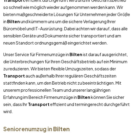
Transport
effizient durchgeführt wird und Ihr Geschäftsbetrieb
so schnell wie möglich wieder aufgenommen werden kann. Wir
bieten maßgeschneiderte Lösungen für Unternehmen jeder Größe
in
Bilten
und kümmern uns um die sichere Verlagerung Ihrer
Büromöbel und IT-Ausrüstung. Dabei achten wir darauf, dass alle
sensiblen Geräte und Dokumente sicher transportiert und am
neuen Standort ordnungsgemäß eingerichtet werden.
Unser Service für Firmenumzüge in
Bilten
ist darauf ausgerichtet,
die Unterbrechungen für Ihren Geschäftsbetrieb auf ein Minimum
zu reduzieren. Wir bieten flexible Umzugszeiten, sodass der
Transport
auch außerhalb Ihrer regulären Geschäftszeiten
stattfinden kann, um den Betrieb nicht zu beeinträchtigen. Mit
unserem professionellen Team und unserer langjährigen
Erfahrung im Bereich Firmenumzüge in
Bilten
können Sie sicher
sein, dass Ihr
Transport
effizient und termingerecht durchgeführt
wird.
Seniorenumzug in
Bilten