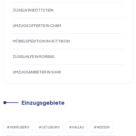
ZÜGELN IN BÖTTSTEIN
UMZUGSOFFERTE IN CHAM
MÖBELSPEDITION IN HÜTTIKON
ZÜGELHILFE IN RORBAS
UMZUGSANBIETER IN SUHR
Einzugsgebiete
HERRLIBERG
UETLIBURG
HALLAU
WEESEN