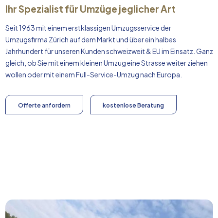
Ihr Spezialist für Umzüge jeglicher Art
Seit 1963 mit einem erstklassigen Umzugsservice der
Umzugsfirma Zürich auf dem Markt und über ein halbes
Jahrhundert für unseren Kunden schweizweit & EU im Einsatz. Ganz
gleich, ob Sie mit einem kleinen Umzug eine Strasse weiter ziehen
wollen oder mit einem Full-Service-Umzug nach
Europa
.
Offerte anfordern
kostenlose Beratung