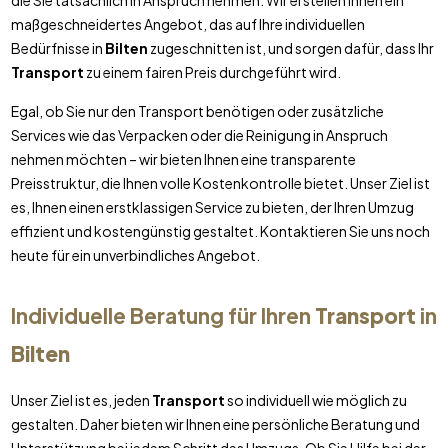
die Sie tatsächlich in Anspruch nehmen. Wir erstellen Ihnen ein
maßgeschneidertes Angebot, das auf Ihre individuellen
Bedürfnisse in
Bilten
zugeschnitten ist, und sorgen dafür, dass Ihr
Transport
zu einem fairen Preis durchgeführt wird.
Egal, ob Sie nur den Transport benötigen oder zusätzliche
Services wie das Verpacken oder die Reinigung in Anspruch
nehmen möchten – wir bieten Ihnen eine transparente
Preisstruktur, die Ihnen volle Kostenkontrolle bietet. Unser Ziel ist
es, Ihnen einen erstklassigen Service zu bieten, der Ihren Umzug
effizient und kostengünstig gestaltet. Kontaktieren Sie uns noch
heute für ein unverbindliches Angebot.
Individuelle Beratung für Ihren
Transport
in
Bilten
Unser Ziel ist es, jeden
Transport
so individuell wie möglich zu
gestalten. Daher bieten wir Ihnen eine persönliche Beratung und