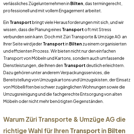
verlässliches Zügelunternehmen in
Bilten
, das termingerecht,
professionell und mit vollem Engagement arbeitet.
Ein
Transport
bringt viele Herausforderungen mit sich, und wir
wissen, dass die Planung eines
Transport
oft mit Stress
verbunden sein kann. Doch mit Züri Transporte & Umzüge AG an
Ihrer Seite wird jeder
Transport
in
Bilten
zu einem organisierten
und effizienten Prozess. Wir bieten nicht nur den einfachen
Transport von Möbeln und Kartons, sondern auch umfassende
Dienstleistungen, die Ihnen den
Transport
deutlich erleichtern.
Dazu gehören unter anderem Verpackungsservices, die
Bereitstellung von Umzugskartons und Umzugskisten, der Einsatz
von Möbelliften bei schwer zugänglichen Wohnungen sowie die
Umzugsreinigung und die fachgerechte Entsorgung von alten
Möbeln oder nicht mehr benötigten Gegenständen.
Warum Züri Transporte & Umzüge AG die
richtige Wahl für Ihren
Transport
in
Bilten