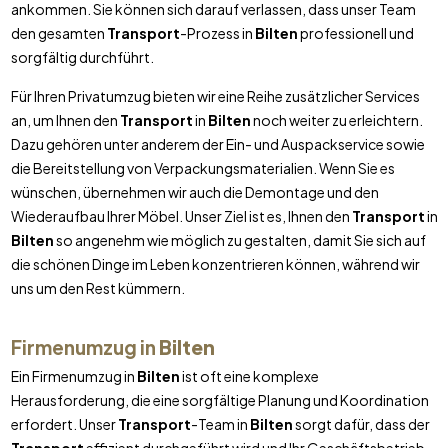
ankommen. Sie können sich darauf verlassen, dass unser Team
den gesamten
Transport
-Prozess in
Bilten
professionell und
sorgfältig durchführt.
Für Ihren Privatumzug bieten wir eine Reihe zusätzlicher Services
an, um Ihnen den
Transport
in
Bilten
noch weiter zu erleichtern.
Dazu gehören unter anderem der Ein- und Auspackservice sowie
die Bereitstellung von Verpackungsmaterialien. Wenn Sie es
wünschen, übernehmen wir auch die Demontage und den
Wiederaufbau Ihrer Möbel. Unser Ziel ist es, Ihnen den
Transport
in
Bilten
so angenehm wie möglich zu gestalten, damit Sie sich auf
die schönen Dinge im Leben konzentrieren können, während wir
uns um den Rest kümmern.
Firmenumzug in
Bilten
Ein Firmenumzug in
Bilten
ist oft eine komplexe
Herausforderung, die eine sorgfältige Planung und Koordination
erfordert. Unser
Transport
-Team in
Bilten
sorgt dafür, dass der