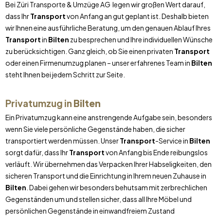
Bei Züri Transporte & Umzüge AG legen wir großen Wert darauf,
dass Ihr
Transport
von Anfang an gut geplant ist. Deshalb bieten
wir Ihnen eine ausführliche Beratung, um den genauen Ablauf Ihres
Transport
in
Bilten
zu besprechen und Ihre individuellen Wünsche
zu berücksichtigen. Ganz gleich, ob Sie einen privaten
Transport
oder einen Firmenumzug planen – unser erfahrenes Team in
Bilten
steht Ihnen bei jedem Schritt zur Seite.
Privatumzug in
Bilten
Ein Privatumzug kann eine anstrengende Aufgabe sein, besonders
wenn Sie viele persönliche Gegenstände haben, die sicher
transportiert werden müssen. Unser
Transport
-Service in
Bilten
sorgt dafür, dass Ihr
Transport
von Anfang bis Ende reibungslos
verläuft. Wir übernehmen das Verpacken Ihrer Habseligkeiten, den
sicheren Transport und die Einrichtung in Ihrem neuen Zuhause in
Bilten
. Dabei gehen wir besonders behutsam mit zerbrechlichen
Gegenständen um und stellen sicher, dass all Ihre Möbel und
persönlichen Gegenstände in einwandfreiem Zustand