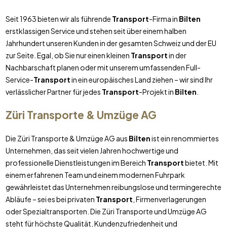
Seit 1963 bieten wir als führende
Transport
-Firma in
Bilten
erstklassigen Service und stehen seit über einem halben
Jahrhundert unseren Kunden in der gesamten Schweiz und der EU
zur Seite. Egal, ob Sie nur einen kleinen
Transport
in der
Nachbarschaft planen oder mit unserem umfassenden Full-
Service-
Transport
in ein europäisches Land ziehen – wir sind Ihr
verlässlicher Partner für jedes
Transport
-Projekt in
Bilten
.
Züri Transporte & Umzüge AG
Die Züri Transporte & Umzüge AG aus
Bilten
ist ein renommiertes
Unternehmen, das seit vielen Jahren hochwertige und
professionelle Dienstleistungen im Bereich
Transport
bietet. Mit
einem erfahrenen Team und einem modernen Fuhrpark
gewährleistet das Unternehmen reibungslose und termingerechte
Abläufe – sei es bei privaten
Transport
, Firmenverlagerungen
oder Spezialtransporten. Die Züri Transporte und Umzüge AG
steht für höchste Qualität, Kundenzufriedenheit und