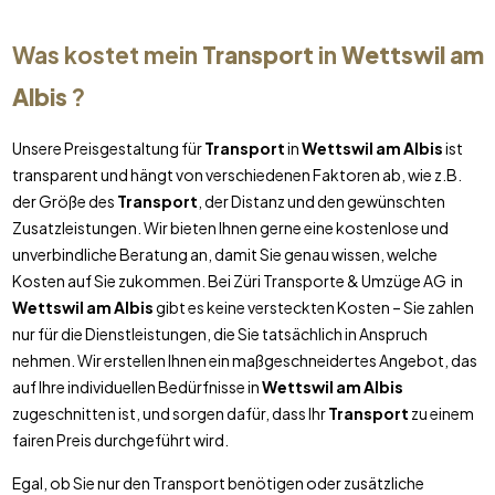
Was kostet mein
Transport
in
Wettswil am
Albis
?
Unsere Preisgestaltung für
Transport
in
Wettswil am Albis
ist
transparent und hängt von verschiedenen Faktoren ab, wie z.B.
der Größe des
Transport
, der Distanz und den gewünschten
Zusatzleistungen. Wir bieten Ihnen gerne eine kostenlose und
unverbindliche Beratung an, damit Sie genau wissen, welche
Kosten auf Sie zukommen. Bei Züri Transporte & Umzüge AG in
Wettswil am Albis
gibt es keine versteckten Kosten – Sie zahlen
nur für die Dienstleistungen, die Sie tatsächlich in Anspruch
nehmen. Wir erstellen Ihnen ein maßgeschneidertes Angebot, das
auf Ihre individuellen Bedürfnisse in
Wettswil am Albis
zugeschnitten ist, und sorgen dafür, dass Ihr
Transport
zu einem
fairen Preis durchgeführt wird.
Egal, ob Sie nur den Transport benötigen oder zusätzliche