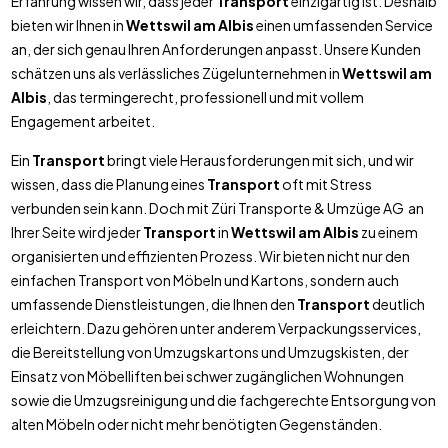
Erfahrung wissen wir, dass jeder
Transport
einzigartig ist. Deshalb
bieten wir Ihnen in
Wettswil am Albis
einen umfassenden Service
an, der sich genau Ihren Anforderungen anpasst. Unsere Kunden
schätzen uns als verlässliches Zügelunternehmen in
Wettswil am
Albis
, das termingerecht, professionell und mit vollem
Engagement arbeitet.
Ein
Transport
bringt viele Herausforderungen mit sich, und wir
wissen, dass die Planung eines
Transport
oft mit Stress
verbunden sein kann. Doch mit Züri Transporte & Umzüge AG an
Ihrer Seite wird jeder
Transport
in
Wettswil am Albis
zu einem
organisierten und effizienten Prozess. Wir bieten nicht nur den
einfachen Transport von Möbeln und Kartons, sondern auch
umfassende Dienstleistungen, die Ihnen den
Transport
deutlich
erleichtern. Dazu gehören unter anderem Verpackungsservices,
die Bereitstellung von Umzugskartons und Umzugskisten, der
Einsatz von Möbelliften bei schwer zugänglichen Wohnungen
sowie die Umzugsreinigung und die fachgerechte Entsorgung von
alten Möbeln oder nicht mehr benötigten Gegenständen.