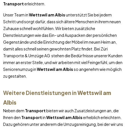
Transport
erleichtern.
Unser Team in
Wettswil am Albis
unterstützt Sie bei jedem
Schritt und sorgt dafür, dass sich ältere Menschen in ihrem neuen
Zuhause schnell wohlfühlen. Wir bieten zusätzliche
Dienstleistungen wie das Ein- und Auspacken der persönlichen
Gegenstände und die Einrichtung der Möbel im neuen Heim an,
damit alles schnell seinen gewohnten Platz findet. Bei Züri
Transporte & Umzüge AG stehen die Bedürfnisse unserer Kunden
immer an erster Stelle, und wir arbeiten mit viel Feingefühl, um den
Seniorenumzug in
Wettswil am Albis
so angenehm wie möglich
zu gestalten.
Weitere Dienstleistungen in
Wettswil am
Albis
Neben dem
Transport
bieten wir auch Zusatzleistungen an, die
Ihnen den
Transport
in
Wettswil am Albis
erheblich erleichtern.
Dazu gehören unter anderem die Umzugsreinigung, bei der wir uns