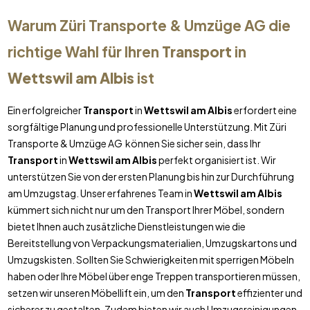
Warum Züri Transporte & Umzüge AG die
richtige Wahl für Ihren
Transport
in
Wettswil am Albis
ist
Ein erfolgreicher
Transport
in
Wettswil am Albis
erfordert eine
sorgfältige Planung und professionelle Unterstützung. Mit Züri
Transporte & Umzüge AG können Sie sicher sein, dass Ihr
Transport
in
Wettswil am Albis
perfekt organisiert ist. Wir
unterstützen Sie von der ersten Planung bis hin zur Durchführung
am Umzugstag. Unser erfahrenes Team in
Wettswil am Albis
kümmert sich nicht nur um den Transport Ihrer Möbel, sondern
bietet Ihnen auch zusätzliche Dienstleistungen wie die
Bereitstellung von Verpackungsmaterialien, Umzugskartons und
Umzugskisten. Sollten Sie Schwierigkeiten mit sperrigen Möbeln
haben oder Ihre Möbel über enge Treppen transportieren müssen,
setzen wir unseren Möbellift ein, um den
Transport
effizienter und
sicherer zu gestalten. Zudem bieten wir auch Umzugsreinigungen