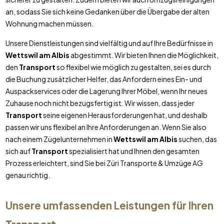
an, sodass Sie sich keine Gedanken über die Übergabe der alten
Wohnung machen müssen.
Unsere Dienstleistungen sind vielfältig und auf Ihre Bedürfnisse in
Wettswil am Albis
abgestimmt. Wir bieten Ihnen die Möglichkeit,
den
Transport
so flexibel wie möglich zu gestalten, sei es durch
die Buchung zusätzlicher Helfer, das Anfordern eines Ein- und
Auspackservices oder die Lagerung Ihrer Möbel, wenn Ihr neues
Zuhause noch nicht bezugsfertig ist. Wir wissen, dass jeder
Transport
seine eigenen Herausforderungen hat, und deshalb
passen wir uns flexibel an Ihre Anforderungen an. Wenn Sie also
nach einem Zügelunternehmen in
Wettswil am Albis
suchen, das
sich auf
Transport
spezialisiert hat und Ihnen den gesamten
Prozess erleichtert, sind Sie bei Züri Transporte & Umzüge AG
genau richtig.
Unsere umfassenden Leistungen für Ihren