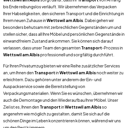
bis Ende reibungslos verläuft. Wir übernehmen das Verpacken
Ihrer Habseligkeiten, den sicheren Transport und die Einrichtung in
Ihrem neuen Zuhause in
Wettswil am Albis
. Dabei gehen wir
besonders behutsam mit zerbrechlichen Gegenständen um und
stellen sicher, dass all Ihre Möbel und persönlichen Gegenstände in
einwandfreiem Zustand ankommen. Sie können sich darauf
verlassen, dass unser Team den gesamten
Transport
-Prozess in
Wettswil am Albis
professionell und sorgfältig durchführt.
Für Ihren Privatumzug bieten wir eine Reihe zusätzlicher Services
an, um Ihnen den
Transport
in
Wettswil am Albis
noch weiter zu
erleichtern. Dazu gehören unter anderem der Ein- und
Auspackservice sowie die Bereitstellung von
Verpackungsmaterialien. Wenn Sie es wünschen, übernehmen wir
auch die Demontage und den Wiederaufbau Ihrer Möbel. Unser
Ziel ist es, Ihnen den
Transport
in
Wettswil am Albis
so
angenehm wie möglich zu gestalten, damit Sie sich auf die
schönen Dinge im Leben konzentrieren können, während wir uns
um den Rest kümmern.