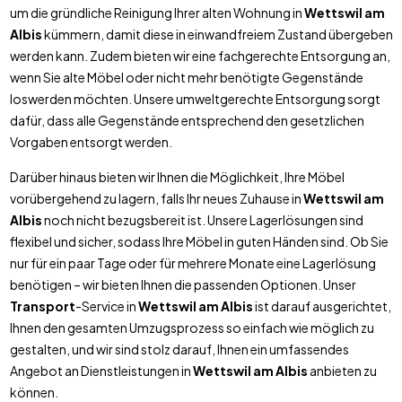
um die gründliche Reinigung Ihrer alten Wohnung in
Wettswil am
Albis
kümmern, damit diese in einwandfreiem Zustand übergeben
werden kann. Zudem bieten wir eine fachgerechte Entsorgung an,
wenn Sie alte Möbel oder nicht mehr benötigte Gegenstände
loswerden möchten. Unsere umweltgerechte Entsorgung sorgt
dafür, dass alle Gegenstände entsprechend den gesetzlichen
Vorgaben entsorgt werden.
Darüber hinaus bieten wir Ihnen die Möglichkeit, Ihre Möbel
vorübergehend zu lagern, falls Ihr neues Zuhause in
Wettswil am
Albis
noch nicht bezugsbereit ist. Unsere Lagerlösungen sind
flexibel und sicher, sodass Ihre Möbel in guten Händen sind. Ob Sie
nur für ein paar Tage oder für mehrere Monate eine Lagerlösung
benötigen – wir bieten Ihnen die passenden Optionen. Unser
Transport
-Service in
Wettswil am Albis
ist darauf ausgerichtet,
Ihnen den gesamten Umzugsprozess so einfach wie möglich zu
gestalten, und wir sind stolz darauf, Ihnen ein umfassendes
Angebot an Dienstleistungen in
Wettswil am Albis
anbieten zu
können.