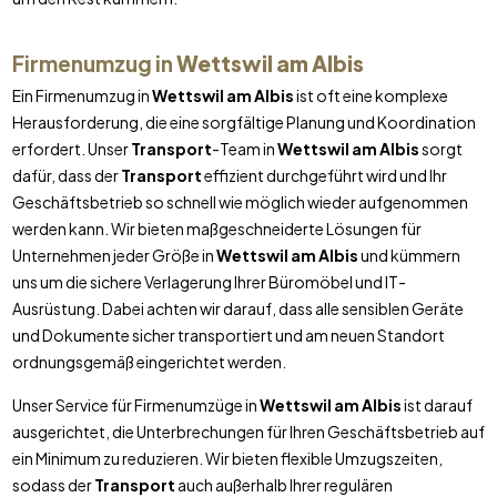
Firmenumzug in
Wettswil am Albis
Ein Firmenumzug in
Wettswil am Albis
ist oft eine komplexe
Herausforderung, die eine sorgfältige Planung und Koordination
erfordert. Unser
Transport
-Team in
Wettswil am Albis
sorgt
dafür, dass der
Transport
effizient durchgeführt wird und Ihr
Geschäftsbetrieb so schnell wie möglich wieder aufgenommen
werden kann. Wir bieten maßgeschneiderte Lösungen für
Unternehmen jeder Größe in
Wettswil am Albis
und kümmern
uns um die sichere Verlagerung Ihrer Büromöbel und IT-
Ausrüstung. Dabei achten wir darauf, dass alle sensiblen Geräte
und Dokumente sicher transportiert und am neuen Standort
ordnungsgemäß eingerichtet werden.
Unser Service für Firmenumzüge in
Wettswil am Albis
ist darauf
ausgerichtet, die Unterbrechungen für Ihren Geschäftsbetrieb auf
ein Minimum zu reduzieren. Wir bieten flexible Umzugszeiten,
sodass der
Transport
auch außerhalb Ihrer regulären