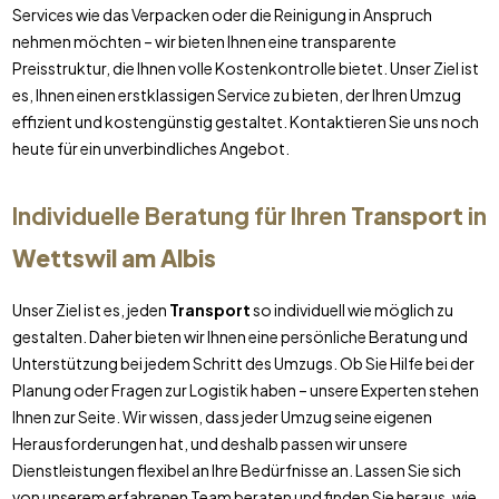
Services wie das Verpacken oder die Reinigung in Anspruch
nehmen möchten – wir bieten Ihnen eine transparente
Preisstruktur, die Ihnen volle Kostenkontrolle bietet. Unser Ziel ist
es, Ihnen einen erstklassigen Service zu bieten, der Ihren Umzug
effizient und kostengünstig gestaltet. Kontaktieren Sie uns noch
heute für ein unverbindliches Angebot.
Individuelle Beratung für Ihren
Transport
in
Wettswil am Albis
Unser Ziel ist es, jeden
Transport
so individuell wie möglich zu
gestalten. Daher bieten wir Ihnen eine persönliche Beratung und
Unterstützung bei jedem Schritt des Umzugs. Ob Sie Hilfe bei der
Planung oder Fragen zur Logistik haben – unsere Experten stehen
Ihnen zur Seite. Wir wissen, dass jeder Umzug seine eigenen
Herausforderungen hat, und deshalb passen wir unsere
Dienstleistungen flexibel an Ihre Bedürfnisse an. Lassen Sie sich
von unserem erfahrenen Team beraten und finden Sie heraus, wie