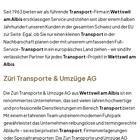
Seit 1963 bieten wir als führende
Transport
-Firma in
Wettswil
am Albis
erstklassigen Service und stehen seit über einem halben
Jahrhundert unseren Kunden in der gesamten Schweiz und der EU
zur Seite. Egal, ob Sie nur einen kleinen
Transport
in der
Nachbarschaft planen oder mit unserem umfassenden Full-
Service-
Transport
in ein europäisches Land ziehen – wir sind Ihr
verlässlicher Partner für jedes
Transport
-Projekt in
Wettswil am
Albis
.
Züri Transporte & Umzüge AG
Die Züri Transporte & Umzüge AG aus
Wettswil am Albis
ist ein
renommiertes Unternehmen, das seit vielen Jahren hochwertige
und professionelle Dienstleistungen im Bereich
Transport
bietet.
Mit einem erfahrenen Team und einem modernen Fuhrpark
gewährleistet das Unternehmen reibungslose und termingerechte
Abläufe – sei es bei privaten
Transport
, Firmenverlagerungen
oder Spezialtransporten. Die Züri Transporte und Umzüge AG