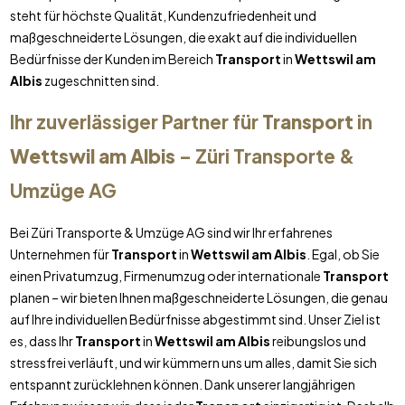
steht für höchste Qualität, Kundenzufriedenheit und
maßgeschneiderte Lösungen, die exakt auf die individuellen
Bedürfnisse der Kunden im Bereich
Transport
in
Wettswil am
Albis
zugeschnitten sind.
Ihr zuverlässiger Partner für
Transport
in
Wettswil am Albis
– Züri Transporte &
Umzüge AG
Bei Züri Transporte & Umzüge AG sind wir Ihr erfahrenes
Unternehmen für
Transport
in
Wettswil am Albis
. Egal, ob Sie
einen Privatumzug, Firmenumzug oder internationale
Transport
planen – wir bieten Ihnen maßgeschneiderte Lösungen, die genau
auf Ihre individuellen Bedürfnisse abgestimmt sind. Unser Ziel ist
es, dass Ihr
Transport
in
Wettswil am Albis
reibungslos und
stressfrei verläuft, und wir kümmern uns um alles, damit Sie sich
entspannt zurücklehnen können. Dank unserer langjährigen