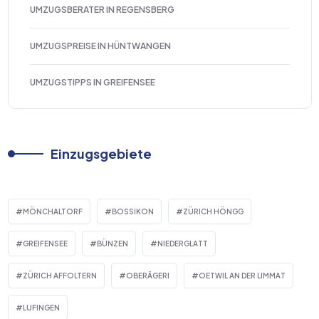
UMZUGSBERATER IN REGENSBERG
UMZUGSPREISE IN HÜNTWANGEN
UMZUGSTIPPS IN GREIFENSEE
Einzugsgebiete
MÖNCHALTORF
BOSSIKON
ZÜRICH HÖNGG
GREIFENSEE
BÜNZEN
NIEDERGLATT
ZÜRICH AFFOLTERN
OBERÄGERI
OETWIL AN DER LIMMAT
LUFINGEN