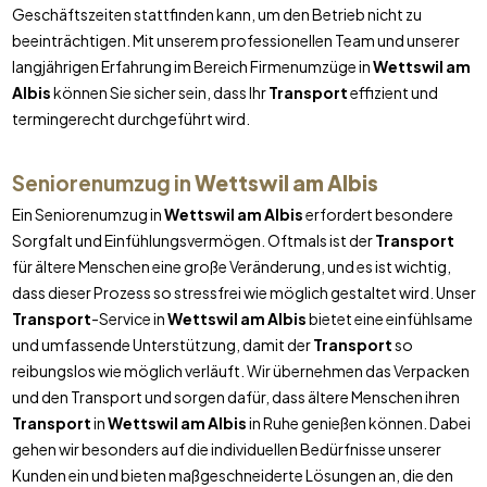
Geschäftszeiten stattfinden kann, um den Betrieb nicht zu
beeinträchtigen. Mit unserem professionellen Team und unserer
langjährigen Erfahrung im Bereich Firmenumzüge in
Wettswil am
Albis
können Sie sicher sein, dass Ihr
Transport
effizient und
termingerecht durchgeführt wird.
Seniorenumzug in
Wettswil am Albis
Ein Seniorenumzug in
Wettswil am Albis
erfordert besondere
Sorgfalt und Einfühlungsvermögen. Oftmals ist der
Transport
für ältere Menschen eine große Veränderung, und es ist wichtig,
dass dieser Prozess so stressfrei wie möglich gestaltet wird. Unser
Transport
-Service in
Wettswil am Albis
bietet eine einfühlsame
und umfassende Unterstützung, damit der
Transport
so
reibungslos wie möglich verläuft. Wir übernehmen das Verpacken
und den Transport und sorgen dafür, dass ältere Menschen ihren
Transport
in
Wettswil am Albis
in Ruhe genießen können. Dabei
gehen wir besonders auf die individuellen Bedürfnisse unserer
Kunden ein und bieten maßgeschneiderte Lösungen an, die den