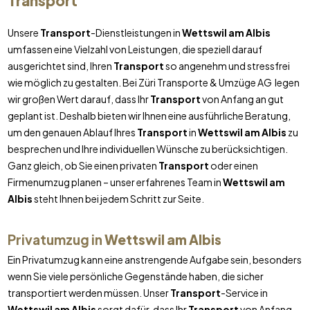
Transport
Unsere
Transport
-Dienstleistungen in
Wettswil am Albis
umfassen eine Vielzahl von Leistungen, die speziell darauf
ausgerichtet sind, Ihren
Transport
so angenehm und stressfrei
wie möglich zu gestalten. Bei Züri Transporte & Umzüge AG legen
wir großen Wert darauf, dass Ihr
Transport
von Anfang an gut
geplant ist. Deshalb bieten wir Ihnen eine ausführliche Beratung,
um den genauen Ablauf Ihres
Transport
in
Wettswil am Albis
zu
besprechen und Ihre individuellen Wünsche zu berücksichtigen.
Ganz gleich, ob Sie einen privaten
Transport
oder einen
Firmenumzug planen – unser erfahrenes Team in
Wettswil am
Albis
steht Ihnen bei jedem Schritt zur Seite.
Privatumzug in
Wettswil am Albis
Ein Privatumzug kann eine anstrengende Aufgabe sein, besonders
wenn Sie viele persönliche Gegenstände haben, die sicher
transportiert werden müssen. Unser
Transport
-Service in
Wettswil am Albis
sorgt dafür, dass Ihr
Transport
von Anfang