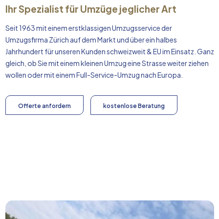
Ihr Spezialist für Umzüge jeglicher Art
Seit 1963 mit einem erstklassigen Umzugsservice der
Umzugsfirma Zürich auf dem Markt und über ein halbes
Jahrhundert für unseren Kunden schweizweit & EU im Einsatz. Ganz
gleich, ob Sie mit einem kleinen Umzug eine Strasse weiter ziehen
wollen oder mit einem Full-Service-Umzug nach
Europa
.
Offerte anfordern
kostenlose Beratung