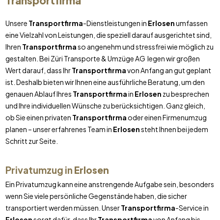
Transportfirma
Unsere
Transportfirma
-Dienstleistungen in
Erlosen
umfassen
eine Vielzahl von Leistungen, die speziell darauf ausgerichtet sind,
Ihren
Transportfirma
so angenehm und stressfrei wie möglich zu
gestalten. Bei Züri Transporte & Umzüge AG legen wir großen
Wert darauf, dass Ihr
Transportfirma
von Anfang an gut geplant
ist. Deshalb bieten wir Ihnen eine ausführliche Beratung, um den
genauen Ablauf Ihres
Transportfirma
in
Erlosen
zu besprechen
und Ihre individuellen Wünsche zu berücksichtigen. Ganz gleich,
ob Sie einen privaten
Transportfirma
oder einen Firmenumzug
planen – unser erfahrenes Team in
Erlosen
steht Ihnen bei jedem
Schritt zur Seite.
Privatumzug in
Erlosen
Ein Privatumzug kann eine anstrengende Aufgabe sein, besonders
wenn Sie viele persönliche Gegenstände haben, die sicher
transportiert werden müssen. Unser
Transportfirma
-Service in
Erlosen
sorgt dafür, dass Ihr
Transportfirma
von Anfang bis