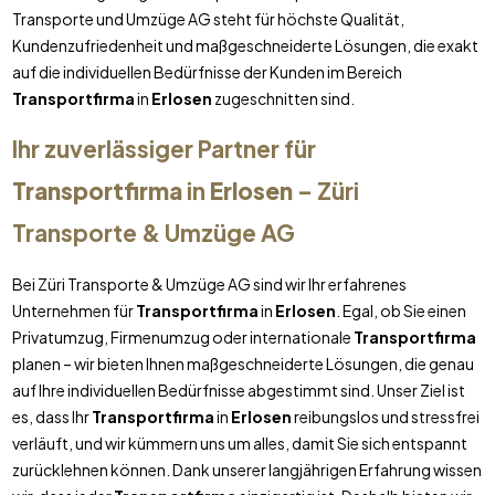
Transporte und Umzüge AG steht für höchste Qualität,
Kundenzufriedenheit und maßgeschneiderte Lösungen, die exakt
auf die individuellen Bedürfnisse der Kunden im Bereich
Transportfirma
in
Erlosen
zugeschnitten sind.
Ihr zuverlässiger Partner für
Transportfirma
in
Erlosen
– Züri
Transporte & Umzüge AG
Bei Züri Transporte & Umzüge AG sind wir Ihr erfahrenes
Unternehmen für
Transportfirma
in
Erlosen
. Egal, ob Sie einen
Privatumzug, Firmenumzug oder internationale
Transportfirma
planen – wir bieten Ihnen maßgeschneiderte Lösungen, die genau
auf Ihre individuellen Bedürfnisse abgestimmt sind. Unser Ziel ist
es, dass Ihr
Transportfirma
in
Erlosen
reibungslos und stressfrei
verläuft, und wir kümmern uns um alles, damit Sie sich entspannt
zurücklehnen können. Dank unserer langjährigen Erfahrung wissen