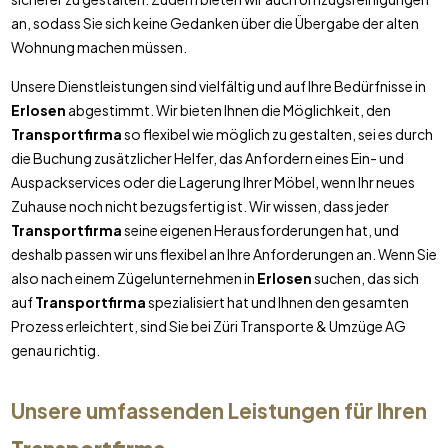
an, sodass Sie sich keine Gedanken über die Übergabe der alten
Wohnung machen müssen.
Unsere Dienstleistungen sind vielfältig und auf Ihre Bedürfnisse in
Erlosen
abgestimmt. Wir bieten Ihnen die Möglichkeit, den
Transportfirma
so flexibel wie möglich zu gestalten, sei es durch
die Buchung zusätzlicher Helfer, das Anfordern eines Ein- und
Auspackservices oder die Lagerung Ihrer Möbel, wenn Ihr neues
Zuhause noch nicht bezugsfertig ist. Wir wissen, dass jeder
Transportfirma
seine eigenen Herausforderungen hat, und
deshalb passen wir uns flexibel an Ihre Anforderungen an. Wenn Sie
also nach einem Zügelunternehmen in
Erlosen
suchen, das sich
auf
Transportfirma
spezialisiert hat und Ihnen den gesamten
Prozess erleichtert, sind Sie bei Züri Transporte & Umzüge AG
genau richtig.
Unsere umfassenden Leistungen für Ihren