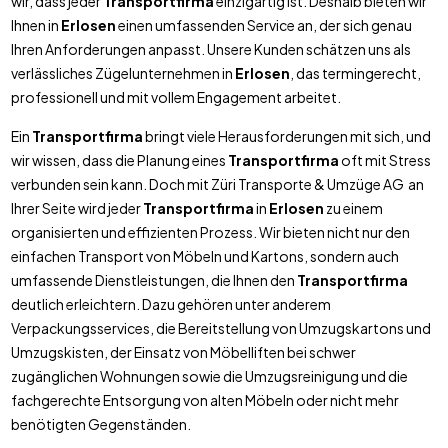
wir, dass jeder
Transportfirma
einzigartig ist. Deshalb bieten wir
Ihnen in
Erlosen
einen umfassenden Service an, der sich genau
Ihren Anforderungen anpasst. Unsere Kunden schätzen uns als
verlässliches Zügelunternehmen in
Erlosen
, das termingerecht,
professionell und mit vollem Engagement arbeitet.
Ein
Transportfirma
bringt viele Herausforderungen mit sich, und
wir wissen, dass die Planung eines
Transportfirma
oft mit Stress
verbunden sein kann. Doch mit Züri Transporte & Umzüge AG an
Ihrer Seite wird jeder
Transportfirma
in
Erlosen
zu einem
organisierten und effizienten Prozess. Wir bieten nicht nur den
einfachen Transport von Möbeln und Kartons, sondern auch
umfassende Dienstleistungen, die Ihnen den
Transportfirma
deutlich erleichtern. Dazu gehören unter anderem
Verpackungsservices, die Bereitstellung von Umzugskartons und
Umzugskisten, der Einsatz von Möbelliften bei schwer
zugänglichen Wohnungen sowie die Umzugsreinigung und die
fachgerechte Entsorgung von alten Möbeln oder nicht mehr
benötigten Gegenständen.