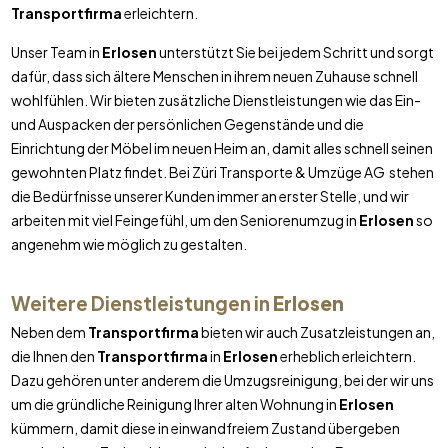
Transportfirma
erleichtern.
Unser Team in
Erlosen
unterstützt Sie bei jedem Schritt und sorgt
dafür, dass sich ältere Menschen in ihrem neuen Zuhause schnell
wohlfühlen. Wir bieten zusätzliche Dienstleistungen wie das Ein-
und Auspacken der persönlichen Gegenstände und die
Einrichtung der Möbel im neuen Heim an, damit alles schnell seinen
gewohnten Platz findet. Bei Züri Transporte & Umzüge AG stehen
die Bedürfnisse unserer Kunden immer an erster Stelle, und wir
arbeiten mit viel Feingefühl, um den Seniorenumzug in
Erlosen
so
angenehm wie möglich zu gestalten.
Weitere Dienstleistungen in
Erlosen
Neben dem
Transportfirma
bieten wir auch Zusatzleistungen an,
die Ihnen den
Transportfirma
in
Erlosen
erheblich erleichtern.
Dazu gehören unter anderem die Umzugsreinigung, bei der wir uns
um die gründliche Reinigung Ihrer alten Wohnung in
Erlosen
kümmern, damit diese in einwandfreiem Zustand übergeben