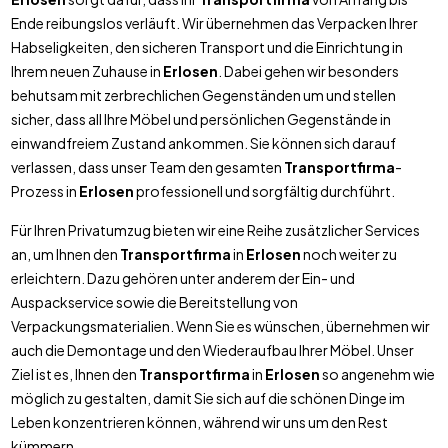
Ende reibungslos verläuft. Wir übernehmen das Verpacken Ihrer
Habseligkeiten, den sicheren Transport und die Einrichtung in
Ihrem neuen Zuhause in
Erlosen
. Dabei gehen wir besonders
behutsam mit zerbrechlichen Gegenständen um und stellen
sicher, dass all Ihre Möbel und persönlichen Gegenstände in
einwandfreiem Zustand ankommen. Sie können sich darauf
verlassen, dass unser Team den gesamten
Transportfirma
-
Prozess in
Erlosen
professionell und sorgfältig durchführt.
Für Ihren Privatumzug bieten wir eine Reihe zusätzlicher Services
an, um Ihnen den
Transportfirma
in
Erlosen
noch weiter zu
erleichtern. Dazu gehören unter anderem der Ein- und
Auspackservice sowie die Bereitstellung von
Verpackungsmaterialien. Wenn Sie es wünschen, übernehmen wir
auch die Demontage und den Wiederaufbau Ihrer Möbel. Unser
Ziel ist es, Ihnen den
Transportfirma
in
Erlosen
so angenehm wie
möglich zu gestalten, damit Sie sich auf die schönen Dinge im
Leben konzentrieren können, während wir uns um den Rest
kümmern.