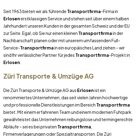
Seit 1963 bieten wir als führende
Transportfirma
-Firma in
Erlosen
erstklassigen Service und stehen seit über einem halben
Jahrhundert unseren Kunden in der gesamten Schweiz und der EU
zur Seite. Egal, ob Sie nur einen kleinen
Transportfirma
in der
Nachbarschaft planen oder mit unserem umfassenden Full-
Service-
Transportfirma
in ein europäisches Land ziehen – wir
sind Ihr verlässlicher Partner für jedes
Transportfirma
-Projekt in
Erlosen
.
Züri Transporte & Umzüge AG
Die Züri Transporte & Umzüge AG aus
Erlosen
ist ein
renommiertes Unternehmen, das seit vielen Jahren hochwertige
und professionelle Dienstleistungen im Bereich
Transportfirma
bietet. Mit einem erfahrenen Team und einem modernen Fuhrpark
gewährleistet das Unternehmen reibungslose und termingerechte
Abläufe – sei es bei privaten
Transportfirma
,
Firmenverlagerungen oder Spezialtransporten. Die Züri