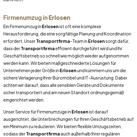
Firmenumzug in
Erlosen
Ein Firmenumzug in
Erlosen
ist oft eine komplexe
Herausforderung, die eine sorgfältige Planung und Koordination
erfordert. Unser
Transportfirma
-Team in
Erlosen
sorgt dafür,
dass der
Transportfirma
effizient durchgeführt wird und Ihr
Geschäftsbetrieb so schnell wie möglich wieder aufgenommen
werden kann. Wir bieten maßgeschneiderte Lösungen für
Unternehmen jeder Größe in
Erlosen
und kümmern uns um die
sichere Verlagerung Ihrer Büromöbel und IT-Ausrüstung. Dabei
achten wir darauf, dass alle sensiblen Geräte und Dokumente
sicher transportiert und am neuen Standort ordnungsgemäß
eingerichtet werden.
Unser Service für Firmenumzüge in
Erlosen
ist darauf
ausgerichtet, die Unterbrechungen für Ihren Geschäftsbetrieb auf
ein Minimum zu reduzieren. Wir bieten flexible Umzugszeiten,
sodass der
Transportfirma
auch außerhalb Ihrer regulären