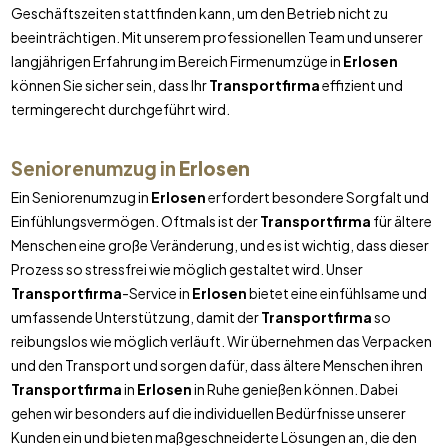
Geschäftszeiten stattfinden kann, um den Betrieb nicht zu
beeinträchtigen. Mit unserem professionellen Team und unserer
langjährigen Erfahrung im Bereich Firmenumzüge in
Erlosen
können Sie sicher sein, dass Ihr
Transportfirma
effizient und
termingerecht durchgeführt wird.
Seniorenumzug in
Erlosen
Ein Seniorenumzug in
Erlosen
erfordert besondere Sorgfalt und
Einfühlungsvermögen. Oftmals ist der
Transportfirma
für ältere
Menschen eine große Veränderung, und es ist wichtig, dass dieser
Prozess so stressfrei wie möglich gestaltet wird. Unser
Transportfirma
-Service in
Erlosen
bietet eine einfühlsame und
umfassende Unterstützung, damit der
Transportfirma
so
reibungslos wie möglich verläuft. Wir übernehmen das Verpacken
und den Transport und sorgen dafür, dass ältere Menschen ihren
Transportfirma
in
Erlosen
in Ruhe genießen können. Dabei
gehen wir besonders auf die individuellen Bedürfnisse unserer
Kunden ein und bieten maßgeschneiderte Lösungen an, die den