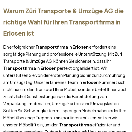
Warum Züri Transporte & Umzüge AG die
richtige Wahl für Ihren
Transportfirma
in
Erlosen
ist
Ein erfolgreicher
Transportfirma
in
Erlosen
erfordert eine
sorgfältige Planung und professionelle Unterstützung. Mit Züri
Transporte & Umzüge AG können Sie sicher sein, dass Ihr
Transportfirma
in
Erlosen
perfekt organisiert ist. Wir
unterstützen Sie von der ersten Planung bis hin zur Durchführung
am Umzugstag. Unser erfahrenes Team in
Erlosen
kümmert sich
nicht nur um den Transport Ihrer Möbel, sondern bietet Ihnen auch
zusätzliche Dienstleistungen wie die Bereitstellung von
Verpackungsmaterialien, Umzugskartons und Umzugskisten.
Sollten Sie Schwierigkeiten mit sperrigen Möbeln haben oder Ihre
Möbel über enge Treppen transportieren müssen, setzen wir
unseren Möbellift ein, um den
Transportfirma
effizienter und
sicherer zu gestalten. Zudem bieten wir auch Umzugsreinigungen