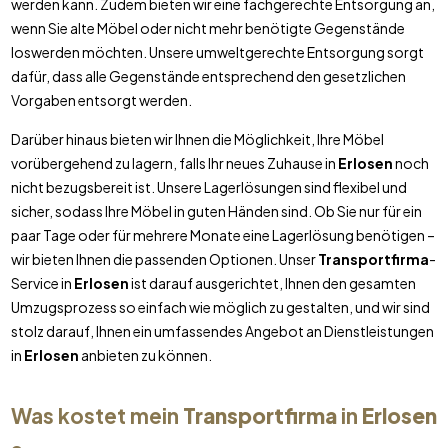
werden kann. Zudem bieten wir eine fachgerechte Entsorgung an,
wenn Sie alte Möbel oder nicht mehr benötigte Gegenstände
loswerden möchten. Unsere umweltgerechte Entsorgung sorgt
dafür, dass alle Gegenstände entsprechend den gesetzlichen
Vorgaben entsorgt werden.
Darüber hinaus bieten wir Ihnen die Möglichkeit, Ihre Möbel
vorübergehend zu lagern, falls Ihr neues Zuhause in
Erlosen
noch
nicht bezugsbereit ist. Unsere Lagerlösungen sind flexibel und
sicher, sodass Ihre Möbel in guten Händen sind. Ob Sie nur für ein
paar Tage oder für mehrere Monate eine Lagerlösung benötigen –
wir bieten Ihnen die passenden Optionen. Unser
Transportfirma
-
Service in
Erlosen
ist darauf ausgerichtet, Ihnen den gesamten
Umzugsprozess so einfach wie möglich zu gestalten, und wir sind
stolz darauf, Ihnen ein umfassendes Angebot an Dienstleistungen
in
Erlosen
anbieten zu können.
Was kostet mein
Transportfirma
in
Erlosen