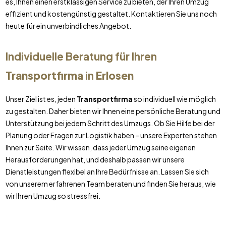
es, Ihnen einen erstklassigen Service zu bieten, der Ihren Umzug
effizient und kostengünstig gestaltet. Kontaktieren Sie uns noch
heute für ein unverbindliches Angebot.
Individuelle Beratung für Ihren
Transportfirma
in
Erlosen
Unser Ziel ist es, jeden
Transportfirma
so individuell wie möglich
zu gestalten. Daher bieten wir Ihnen eine persönliche Beratung und
Unterstützung bei jedem Schritt des Umzugs. Ob Sie Hilfe bei der
Planung oder Fragen zur Logistik haben – unsere Experten stehen
Ihnen zur Seite. Wir wissen, dass jeder Umzug seine eigenen
Herausforderungen hat, und deshalb passen wir unsere
Dienstleistungen flexibel an Ihre Bedürfnisse an. Lassen Sie sich
von unserem erfahrenen Team beraten und finden Sie heraus, wie
wir Ihren Umzug so stressfrei.