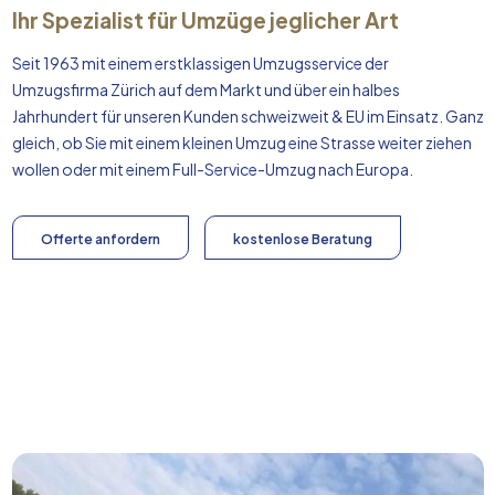
Ihr Spezialist für Umzüge jeglicher Art
Seit 1963 mit einem erstklassigen Umzugsservice der
Umzugsfirma Zürich auf dem Markt und über ein halbes
Jahrhundert für unseren Kunden schweizweit & EU im Einsatz. Ganz
gleich, ob Sie mit einem kleinen Umzug eine Strasse weiter ziehen
wollen oder mit einem Full-Service-Umzug nach
Europa
.
Offerte anfordern
kostenlose Beratung