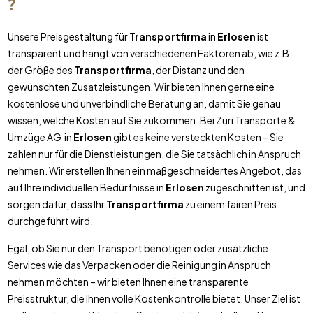
?
Unsere Preisgestaltung für
Transportfirma
in
Erlosen
ist
transparent und hängt von verschiedenen Faktoren ab, wie z.B.
der Größe des
Transportfirma
, der Distanz und den
gewünschten Zusatzleistungen. Wir bieten Ihnen gerne eine
kostenlose und unverbindliche Beratung an, damit Sie genau
wissen, welche Kosten auf Sie zukommen. Bei Züri Transporte &
Umzüge AG in
Erlosen
gibt es keine versteckten Kosten – Sie
zahlen nur für die Dienstleistungen, die Sie tatsächlich in Anspruch
nehmen. Wir erstellen Ihnen ein maßgeschneidertes Angebot, das
auf Ihre individuellen Bedürfnisse in
Erlosen
zugeschnitten ist, und
sorgen dafür, dass Ihr
Transportfirma
zu einem fairen Preis
durchgeführt wird.
Egal, ob Sie nur den Transport benötigen oder zusätzliche
Services wie das Verpacken oder die Reinigung in Anspruch
nehmen möchten – wir bieten Ihnen eine transparente
Preisstruktur, die Ihnen volle Kostenkontrolle bietet. Unser Ziel ist