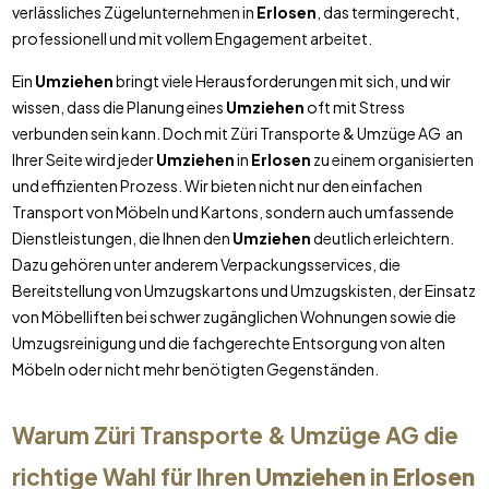
verlässliches Zügelunternehmen in
Erlosen
, das termingerecht,
professionell und mit vollem Engagement arbeitet.
Ein
Umziehen
bringt viele Herausforderungen mit sich, und wir
wissen, dass die Planung eines
Umziehen
oft mit Stress
verbunden sein kann. Doch mit Züri Transporte & Umzüge AG an
Ihrer Seite wird jeder
Umziehen
in
Erlosen
zu einem organisierten
und effizienten Prozess. Wir bieten nicht nur den einfachen
Transport von Möbeln und Kartons, sondern auch umfassende
Dienstleistungen, die Ihnen den
Umziehen
deutlich erleichtern.
Dazu gehören unter anderem Verpackungsservices, die
Bereitstellung von Umzugskartons und Umzugskisten, der Einsatz
von Möbelliften bei schwer zugänglichen Wohnungen sowie die
Umzugsreinigung und die fachgerechte Entsorgung von alten
Möbeln oder nicht mehr benötigten Gegenständen.
Warum Züri Transporte & Umzüge AG die
richtige Wahl für Ihren
Umziehen
in
Erlosen