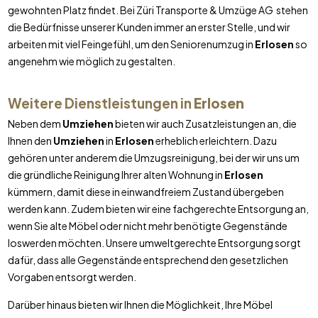
gewohnten Platz findet. Bei Züri Transporte & Umzüge AG stehen
die Bedürfnisse unserer Kunden immer an erster Stelle, und wir
arbeiten mit viel Feingefühl, um den Seniorenumzug in
Erlosen
so
angenehm wie möglich zu gestalten.
Weitere Dienstleistungen in
Erlosen
Neben dem
Umziehen
bieten wir auch Zusatzleistungen an, die
Ihnen den
Umziehen
in
Erlosen
erheblich erleichtern. Dazu
gehören unter anderem die Umzugsreinigung, bei der wir uns um
die gründliche Reinigung Ihrer alten Wohnung in
Erlosen
kümmern, damit diese in einwandfreiem Zustand übergeben
werden kann. Zudem bieten wir eine fachgerechte Entsorgung an,
wenn Sie alte Möbel oder nicht mehr benötigte Gegenstände
loswerden möchten. Unsere umweltgerechte Entsorgung sorgt
dafür, dass alle Gegenstände entsprechend den gesetzlichen
Vorgaben entsorgt werden.
Darüber hinaus bieten wir Ihnen die Möglichkeit, Ihre Möbel