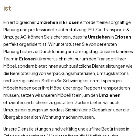
ist
Ein erfolgreicher
Umziehen
in
Erlosen
erfordert eine sorgfältige
Planung und professionelle Unterstützung. Mit Züri Transporte &
Umzüge AG können Sie sicher sein, dass Ihr
Umziehen
in
Erlosen
perfekt organisiert ist. Wir unterstützen Sie von der ersten
Planung bis hin zur Durchführung am Umzugstag. Unser erfahrenes
Team in
Erlosen
kümmert sich nicht nur um den Transport Ihrer
Möbel, sondern bietet Ihnen auch zusätzliche Dienstleistungen wie
die Bereitstellung von Verpackungsmaterialien, Umzugskartons
und Umzugskisten. Sollten Sie Schwierigkeiten mit sperrigen
Möbeln haben oder Ihre Möbel über enge Treppen transportieren
müssen, setzen wir unseren Möbellift ein, um den
Umziehen
effizienter und sicherer zu gestalten. Zudem bieten wir auch
Umzugsreinigungen an, sodass Sie sich keine Gedanken über die
Übergabe der alten Wohnung machen müssen.
Unsere Dienstleistungen sind vielfältig und auf Ihre Bedürfnisse in