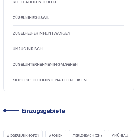
RELOCATION IN TEUFEN
ZÜGELN IN EGLISWIL
ZÜGELHELFER IN HÜNTWANGEN
UMZUG IN RISCH
ZÜGELUNTERNEHMEN IN GALGENEN
MÖBELSPEDITION IN ILLNAU EFFRETIKON
Einzugsgebiete
OBERLUNKHOFEN
JONEN
ERLENBACH (ZH)
MÜHLAU