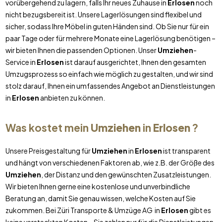
vorübergehend zu lagern, falls Ihr neues Zuhause in
Erlosen
noch
nicht bezugsbereit ist. Unsere Lagerlösungen sind flexibel und
sicher, sodass Ihre Möbel in guten Händen sind. Ob Sie nur für ein
paar Tage oder für mehrere Monate eine Lagerlösung benötigen –
wir bieten Ihnen die passenden Optionen. Unser
Umziehen
-
Service in
Erlosen
ist darauf ausgerichtet, Ihnen den gesamten
Umzugsprozess so einfach wie möglich zu gestalten, und wir sind
stolz darauf, Ihnen ein umfassendes Angebot an Dienstleistungen
in
Erlosen
anbieten zu können.
Was kostet mein
Umziehen
in
Erlosen
?
Unsere Preisgestaltung für
Umziehen
in
Erlosen
ist transparent
und hängt von verschiedenen Faktoren ab, wie z.B. der Größe des
Umziehen
, der Distanz und den gewünschten Zusatzleistungen.
Wir bieten Ihnen gerne eine kostenlose und unverbindliche
Beratung an, damit Sie genau wissen, welche Kosten auf Sie
zukommen. Bei Züri Transporte & Umzüge AG in
Erlosen
gibt es