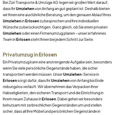
Bei Züri Transporte & Umzüge AG legen wir großen Wert darauf,
dass Ihr
Umziehen
von Anfang an gut geplant ist. Deshalb bieten
wir Ihnen eine ausführliche Beratung, um den genauen Ablauf Ihres
Umziehen
in
Erlosen
zu besprechen und Ihre individuellen
Wünsche zu berücksichtigen. Ganz gleich, ob Sie einen privaten
Umziehen
oder einen Firmenumzug planen – unser erfahrenes
Team in
Erlosen
steht Ihnen bei jedem Schritt zur Seite.
Privatumzug in
Erlosen
Ein Privatumzug kann eine anstrengende Aufgabe sein, besonders
wenn Sie viele persönliche Gegenstände haben, die sicher
transportiert werden müssen. Unser
Umziehen
-Service in
Erlosen
sorgt dafür, dass Ihr
Umziehen
von Anfang bis Ende
reibungslos verläuft. Wir übernehmen das Verpacken Ihrer
Habseligkeiten, den sicheren Transport und die Einrichtung in
Ihrem neuen Zuhause in
Erlosen
. Dabei gehen wir besonders
behutsam mit zerbrechlichen Gegenständen um und stellen
sicher, dass all Ihre Möbel und persönlichen Gegenstände in