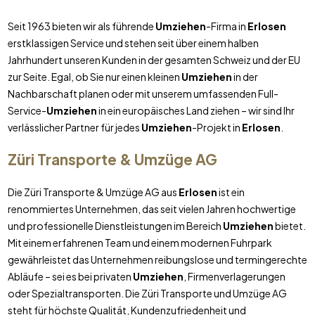
Seit 1963 bieten wir als führende
Umziehen
-Firma in
Erlosen
erstklassigen Service und stehen seit über einem halben
Jahrhundert unseren Kunden in der gesamten Schweiz und der EU
zur Seite. Egal, ob Sie nur einen kleinen
Umziehen
in der
Nachbarschaft planen oder mit unserem umfassenden Full-
Service-
Umziehen
in ein europäisches Land ziehen – wir sind Ihr
verlässlicher Partner für jedes
Umziehen
-Projekt in
Erlosen
.
Züri Transporte & Umzüge AG
Die Züri Transporte & Umzüge AG aus
Erlosen
ist ein
renommiertes Unternehmen, das seit vielen Jahren hochwertige
und professionelle Dienstleistungen im Bereich
Umziehen
bietet.
Mit einem erfahrenen Team und einem modernen Fuhrpark
gewährleistet das Unternehmen reibungslose und termingerechte
Abläufe – sei es bei privaten
Umziehen
, Firmenverlagerungen
oder Spezialtransporten. Die Züri Transporte und Umzüge AG
steht für höchste Qualität, Kundenzufriedenheit und