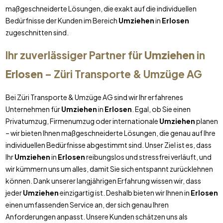
maßgeschneiderte Lösungen, die exakt auf die individuellen
Bedürfnisse der Kunden im Bereich
Umziehen
in
Erlosen
zugeschnitten sind.
Ihr zuverlässiger Partner für
Umziehen
in
Erlosen
– Züri Transporte & Umzüge AG
Bei Züri Transporte & Umzüge AG sind wir Ihr erfahrenes
Unternehmen für
Umziehen
in
Erlosen
. Egal, ob Sie einen
Privatumzug, Firmenumzug oder internationale
Umziehen
planen
– wir bieten Ihnen maßgeschneiderte Lösungen, die genau auf Ihre
individuellen Bedürfnisse abgestimmt sind. Unser Ziel ist es, dass
Ihr
Umziehen
in
Erlosen
reibungslos und stressfrei verläuft, und
wir kümmern uns um alles, damit Sie sich entspannt zurücklehnen
können. Dank unserer langjährigen Erfahrung wissen wir, dass
jeder
Umziehen
einzigartig ist. Deshalb bieten wir Ihnen in
Erlosen
einen umfassenden Service an, der sich genau Ihren
Anforderungen anpasst. Unsere Kunden schätzen uns als