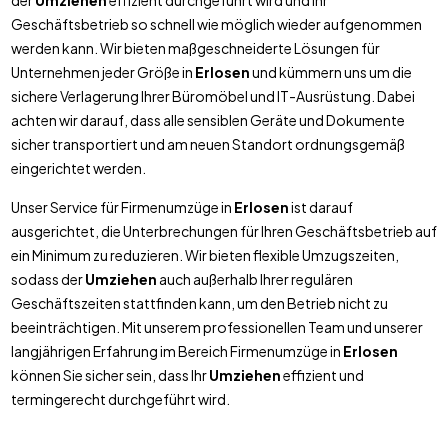
der
Umziehen
effizient durchgeführt wird und Ihr
Geschäftsbetrieb so schnell wie möglich wieder aufgenommen
werden kann. Wir bieten maßgeschneiderte Lösungen für
Unternehmen jeder Größe in
Erlosen
und kümmern uns um die
sichere Verlagerung Ihrer Büromöbel und IT-Ausrüstung. Dabei
achten wir darauf, dass alle sensiblen Geräte und Dokumente
sicher transportiert und am neuen Standort ordnungsgemäß
eingerichtet werden.
Unser Service für Firmenumzüge in
Erlosen
ist darauf
ausgerichtet, die Unterbrechungen für Ihren Geschäftsbetrieb auf
ein Minimum zu reduzieren. Wir bieten flexible Umzugszeiten,
sodass der
Umziehen
auch außerhalb Ihrer regulären
Geschäftszeiten stattfinden kann, um den Betrieb nicht zu
beeinträchtigen. Mit unserem professionellen Team und unserer
langjährigen Erfahrung im Bereich Firmenumzüge in
Erlosen
können Sie sicher sein, dass Ihr
Umziehen
effizient und
termingerecht durchgeführt wird.