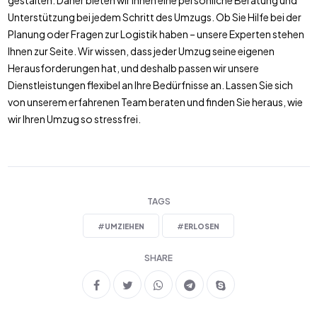
gestalten. Daher bieten wir Ihnen eine persönliche Beratung und
Unterstützung bei jedem Schritt des Umzugs. Ob Sie Hilfe bei der
Planung oder Fragen zur Logistik haben – unsere Experten stehen
Ihnen zur Seite. Wir wissen, dass jeder Umzug seine eigenen
Herausforderungen hat, und deshalb passen wir unsere
Dienstleistungen flexibel an Ihre Bedürfnisse an. Lassen Sie sich
von unserem erfahrenen Team beraten und finden Sie heraus, wie
wir Ihren Umzug so stressfrei.
TAGS
#
UMZIEHEN
#
ERLOSEN
SHARE