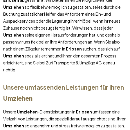
Erlosen
abgestimmt. Wir bieten Ihnen die Möglichkeit, den
Umziehen
so flexibel wie möglich zu gestalten, sei es durch die
Buchung zusätzlicher Helfer, das Anfordern eines Ein- und
Auspackservices oder die Lagerung Ihrer Möbel, wenn Ihr neues
Zuhause noch nicht bezugsfertig ist. Wir wissen, dass jeder
Umziehen
seine eigenen Herausforderungen hat, und deshalb
passen wir uns flexibel an Ihre Anforderungen an. Wenn Sie also
nach einem Zügelunternehmen in
Erlosen
suchen, das sich auf
Umziehen
spezialisiert hat und Ihnen den gesamten Prozess
erleichtert, sind Sie bei Züri Transporte & Umzüge AG genau
richtig.
Unsere umfassenden Leistungen für Ihren
Umziehen
Unsere
Umziehen
-Dienstleistungen in
Erlosen
umfassen eine
Vielzahl von Leistungen, die speziell darauf ausgerichtet sind, Ihren
Umziehen
so angenehm und stressfrei wie möglich zu gestalten.