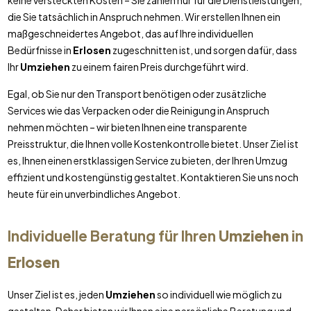
keine versteckten Kosten – Sie zahlen nur für die Dienstleistungen,
die Sie tatsächlich in Anspruch nehmen. Wir erstellen Ihnen ein
maßgeschneidertes Angebot, das auf Ihre individuellen
Bedürfnisse in
Erlosen
zugeschnitten ist, und sorgen dafür, dass
Ihr
Umziehen
zu einem fairen Preis durchgeführt wird.
Egal, ob Sie nur den Transport benötigen oder zusätzliche
Services wie das Verpacken oder die Reinigung in Anspruch
nehmen möchten – wir bieten Ihnen eine transparente
Preisstruktur, die Ihnen volle Kostenkontrolle bietet. Unser Ziel ist
es, Ihnen einen erstklassigen Service zu bieten, der Ihren Umzug
effizient und kostengünstig gestaltet. Kontaktieren Sie uns noch
heute für ein unverbindliches Angebot.
Individuelle Beratung für Ihren
Umziehen
in
Erlosen
Unser Ziel ist es, jeden
Umziehen
so individuell wie möglich zu