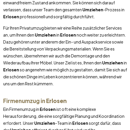
einwandfreiem Zustand ankommen. Sie können sich darauf
verlassen, dass unser Team den gesamten
Umziehen
-Prozess in
Erlosen
professionell und sorgfältig durchführt.
Für Ihren Privatumzug bieten wir eine Reihe zusätzlicher Services
an, um Ihnen den
Umziehen
in
Erlosen
noch weiter zu erleichtern.
Dazu gehören unter anderem der Ein- und Auspackservice sowie
die Bereitstellung von Verpackungsmaterialien. Wenn Sie es
wünschen, übernehmen wir auch die Demontage und den
Wiederaufbau Ihrer Möbel. Unser Ziel ist es, Ihnen den
Umziehen
in
Erlosen
so angenehm wie möglich zu gestalten, damit Sie sich auf
die schönen Dinge im Leben konzentrieren können, während wir
uns um den Rest kümmern.
Firmenumzug in
Erlosen
Ein Firmenumzug in
Erlosen
ist oft eine komplexe
Herausforderung, die eine sorgfältige Planung und Koordination
erfordert. Unser
Umziehen
-Team in
Erlosen
sorgt dafür, dass