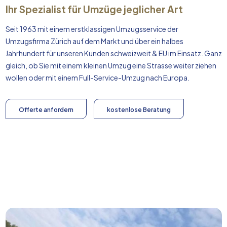
Ihr Spezialist für Umzüge jeglicher Art
Seit 1963 mit einem erstklassigen Umzugsservice der
Umzugsfirma Zürich auf dem Markt und über ein halbes
Jahrhundert für unseren Kunden schweizweit & EU im Einsatz. Ganz
gleich, ob Sie mit einem kleinen Umzug eine Strasse weiter ziehen
wollen oder mit einem Full-Service-Umzug nach
Europa
.
Offerte anfordern
kostenlose Beratung