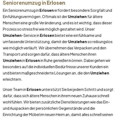
Seniorenumzug in
Erlosen
Ein Seniorenumzug in
Erlosen
erfordert besondere Sorgfalt und
Einfühlungsvermögen. Oftmals ist der
Umziehen
für ältere
Menschen eine große Veränderung, und es ist wichtig, dass dieser
Prozess so stressfrei wie möglich gestaltet wird. Unser
Umziehen
-Service in
Erlosen
bietet eine einfühlsame und
umfassende Unterstützung, damit der
Umziehen
so reibungslos
wie möglich verläuft. Wir übernehmen das Verpacken und den
Transport und sorgen dafür, dass ältere Menschen ihren
Umziehen
in
Erlosen
in Ruhe genießen können. Dabei gehen wir
besonders auf die individuellen Bedürfnisse unserer Kunden ein
und bieten maßgeschneiderte Lösungen an, die den
Umziehen
erleichtern.
Unser Team in
Erlosen
unterstützt Sie bei jedem Schritt und sorgt
dafür, dass sich ältere Menschen in ihrem neuen Zuhause schnell
wohlfühlen. Wir bieten zusätzliche Dienstleistungen wie das Ein-
und Auspacken der persönlichen Gegenstände und die
Einrichtung der Möbel im neuen Heim an, damit alles schnell seinen