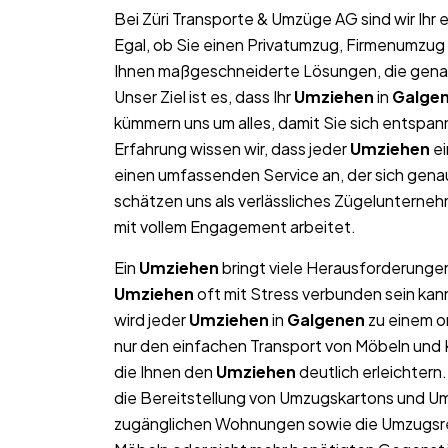
Bei Züri Transporte & Umzüge AG sind wir Ih
Egal, ob Sie einen Privatumzug, Firmenumzug 
Ihnen maßgeschneiderte Lösungen, die genau 
Unser Ziel ist es, dass Ihr
Umziehen
in
Galge
kümmern uns um alles, damit Sie sich entspan
Erfahrung wissen wir, dass jeder
Umziehen
ei
einen umfassenden Service an, der sich gen
schätzen uns als verlässliches Zügelunterne
mit vollem Engagement arbeitet.
Ein
Umziehen
bringt viele Herausforderungen 
Umziehen
oft mit Stress verbunden sein kan
wird jeder
Umziehen
in
Galgenen
zu einem or
nur den einfachen Transport von Möbeln und
die Ihnen den
Umziehen
deutlich erleichter
die Bereitstellung von Umzugskartons und Um
zugänglichen Wohnungen sowie die Umzugsre