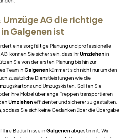
tänden.
 Umzüge AG die richtige
in
Galgenen
ist
rdert eine sorgfältige Planung und professionelle
AG können Sie sicher sein, dass Ihr
Umziehen
in
tützen Sie von der ersten Planung bis hin zur
es Team in
Galgenen
kümmert sich nicht nur um den
uch zusätzliche Dienstleistungen wie die
Umzugskartons und Umzugskisten. Sollten Sie
oder Ihre Möbel über enge Treppen transportieren
 den
Umziehen
effizienter und sicherer zu gestalten.
, sodass Sie sich keine Gedanken über die Übergabe
f Ihre Bedürfnisse in
Galgenen
abgestimmt. Wir