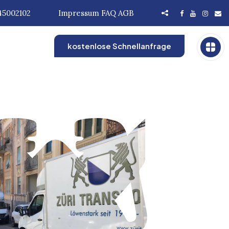
45002102
Impressum
FAQ
AGB
kostenlose Schnellanfrage