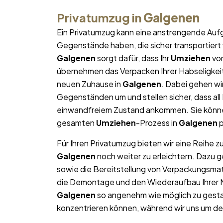
Privatumzug in
Galgenen
Ein Privatumzug kann eine anstrengende Aufg
Gegenstände haben, die sicher transportier
Galgenen
sorgt dafür, dass Ihr
Umziehen
von
übernehmen das Verpacken Ihrer Habseligkeite
neuen Zuhause in
Galgenen
. Dabei gehen wi
Gegenständen um und stellen sicher, dass al
einwandfreiem Zustand ankommen. Sie können
gesamten
Umziehen
-Prozess in
Galgenen
p
Für Ihren Privatumzug bieten wir eine Reihe z
Galgenen
noch weiter zu erleichtern. Dazu 
sowie die Bereitstellung von Verpackungsma
die Demontage und den Wiederaufbau Ihrer Mö
Galgenen
so angenehm wie möglich zu gestal
konzentrieren können, während wir uns um d