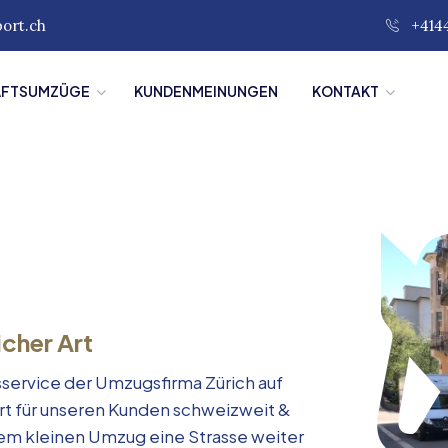
port.ch
+414
ÄFTSUMZÜGE
KUNDENMEINUNGEN
KONTAKT
icher Art
service der Umzugsfirma Zürich auf
rt für unseren Kunden schweizweit &
inem kleinen Umzug eine Strasse weiter