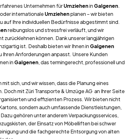
r erfahrenes Unternehmen für
Umziehen
in
Galgenen
.
oder internationale
Umziehen
planen – wir bieten
auf Ihre individuellen Bedürfnisse abgestimmt sind.
nen
reibungslos und stressfrei verläuft, und wir
nt zurücklehnen können. Dank unserer langjährigen
nzigartig ist. Deshalb bieten wir Ihnen in
Galgenen
au Ihren Anforderungen anpasst. Unsere Kunden
hmen in
Galgenen
, das termingerecht, professionell und
mit sich, und wir wissen, dass die Planung eines
n. Doch mit Züri Transporte & Umzüge AG an Ihrer Seite
ganisierten und effizienten Prozess. Wir bieten nicht
 Kartons, sondern auch umfassende Dienstleistungen,
n. Dazu gehören unter anderem Verpackungsservices,
zugskisten, der Einsatz von Möbelliften bei schwer
inigung und die fachgerechte Entsorgung von alten