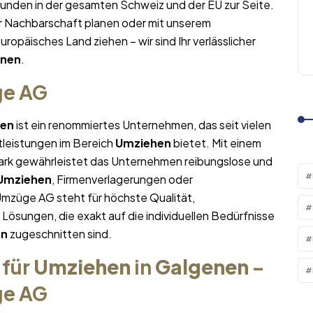
Kunden in der gesamten Schweiz und der EU zur Seite.
r Nachbarschaft planen oder mit unserem
europäisches Land ziehen – wir sind Ihr verlässlicher
enen
.
ge AG
nen
ist ein renommiertes Unternehmen, das seit vielen
tleistungen im Bereich
Umziehen
bietet. Mit einem
rk gewährleistet das Unternehmen reibungslose und
Umziehen
, Firmenverlagerungen oder
Umzüge AG steht für höchste Qualität,
sungen, die exakt auf die individuellen Bedürfnisse
en
zugeschnitten sind.
 für
Umziehen
in
Galgenen
–
ge AG