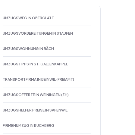
UMZUGSWEG IN OBERGLATT
UMZUGSVORBEREITUNGEN IN STAUFEN
UMZUGSWOHNUNG IN BÄCH
UMZUGSTIPPS IN ST. GALLENKAPPEL
TRANSPORTFIRMA IN BEINWIL (FREIAMT)
UMZUGSOFFERTE IN WEININGEN (ZH)
UMZUGSHELFER PREISE IN SAFENWIL
FIRMENUMZUG IN BUCHBERG