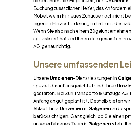
bieten Ihnen die Möglichkeit, den
Umziehen
s
Buchung zusätzlicher Helfer, das Anfordern e
Möbel, wenn Ihr neues Zuhause noch nicht bez
eigenen Herausforderungen hat, und deshalb p
Wenn Sie also nach einem Zügelunternehmen
spezialisiert hat und Ihnen den gesamten Proz
AG genau richtig.
Unsere umfassenden Lei
Unsere
Umziehen
-Dienstleistungen in
Galg
speziell darauf ausgerichtet sind, Ihren
Umzi
gestalten. Bei Züri Transporte & Umzüge AG l
Anfang an gut geplant ist. Deshalb bieten wi
Ablauf Ihres
Umziehen
in
Galgenen
zu bespr
berücksichtigen. Ganz gleich, ob Sie einen pr
unser erfahrenes Team in
Galgenen
steht Ihn