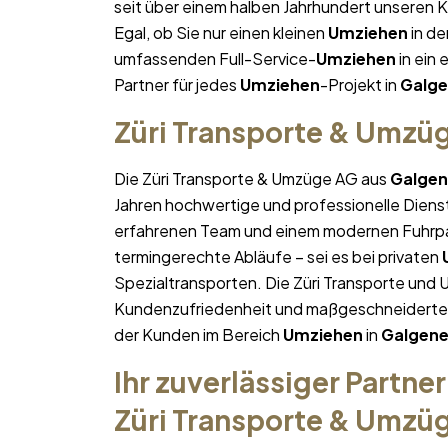
seit über einem halben Jahrhundert unseren 
Egal, ob Sie nur einen kleinen
Umziehen
in de
umfassenden Full-Service-
Umziehen
in ein 
Partner für jedes
Umziehen
-Projekt in
Galg
Züri Transporte & Umzü
Die Züri Transporte & Umzüge AG aus
Galge
Jahren hochwertige und professionelle Diens
erfahrenen Team und einem modernen Fuhrpa
termingerechte Abläufe – sei es bei privaten
Spezialtransporten. Die Züri Transporte und 
Kundenzufriedenheit und maßgeschneiderte Lö
der Kunden im Bereich
Umziehen
in
Galgen
Ihr zuverlässiger Partner
Züri Transporte & Umzü