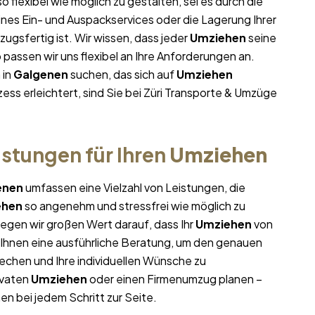
o flexibel wie möglich zu gestalten, sei es durch die
ines Ein- und Auspackservices oder die Lagerung Ihrer
ugsfertig ist. Wir wissen, dass jeder
Umziehen
seine
assen wir uns flexibel an Ihre Anforderungen an.
 in
Galgenen
suchen, das sich auf
Umziehen
ess erleichtert, sind Sie bei Züri Transporte & Umzüge
stungen für Ihren
Umziehen
enen
umfassen eine Vielzahl von Leistungen, die
ehen
so angenehm und stressfrei wie möglich zu
egen wir großen Wert darauf, dass Ihr
Umziehen
von
r Ihnen eine ausführliche Beratung, um den genauen
echen und Ihre individuellen Wünsche zu
ivaten
Umziehen
oder einen Firmenumzug planen –
en bei jedem Schritt zur Seite.