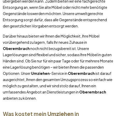
übergeben werden kann. Zudem bieten wir eine fachgerechte
Entsorgung an, wenn Sie alte Möbel oder nicht mehr benötigte
Gegenstände loswerden möchten. Unsere umweltgerechte
Entsorgung sorgt dafür, dass alle Gegenstände entsprechend
den gesetzlichen Vorgaben entsorgt werden.
Darüber hinaus bieten wir Ihnen die Möglichkeit, Ihre Möbel
vorübergehend zu lagern, falls Ihr neues Zuhause in
Oberembrach
noch nicht bezugsbereit ist. Unsere
Lagerlösungen sind flexibel und sicher, sodass Ihre Möbel in guten
Händen sind. Ob Sie nur für ein paar Tage oder für mehrere Monate
eine Lagerlösung benötigen – wir bieten Ihnen die passenden
Optionen. Unser
Umziehen
-Service in
Oberembrach
ist darauf
ausgerichtet, Ihnen den gesamten Umzugsprozess so einfach wie
möglich zu gestalten, und wir sind stolz darauf, Ihnen ein
umfassendes Angebot an Dienstleistungen in
Oberembrach
anbieten zu können.
Was kostet mein
Umziehen
in