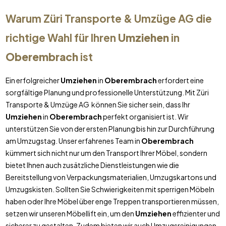
Warum Züri Transporte & Umzüge AG die
richtige Wahl für Ihren
Umziehen
in
Oberembrach
ist
Ein erfolgreicher
Umziehen
in
Oberembrach
erfordert eine
sorgfältige Planung und professionelle Unterstützung. Mit Züri
Transporte & Umzüge AG können Sie sicher sein, dass Ihr
Umziehen
in
Oberembrach
perfekt organisiert ist. Wir
unterstützen Sie von der ersten Planung bis hin zur Durchführung
am Umzugstag. Unser erfahrenes Team in
Oberembrach
kümmert sich nicht nur um den Transport Ihrer Möbel, sondern
bietet Ihnen auch zusätzliche Dienstleistungen wie die
Bereitstellung von Verpackungsmaterialien, Umzugskartons und
Umzugskisten. Sollten Sie Schwierigkeiten mit sperrigen Möbeln
haben oder Ihre Möbel über enge Treppen transportieren müssen,
setzen wir unseren Möbellift ein, um den
Umziehen
effizienter und
sicherer zu gestalten. Zudem bieten wir auch Umzugsreinigungen