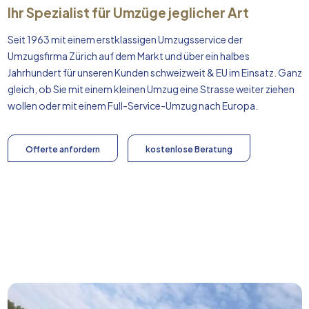
Ihr Spezialist für Umzüge jeglicher Art
Seit 1963 mit einem erstklassigen Umzugsservice der
Umzugsfirma Zürich auf dem Markt und über ein halbes
Jahrhundert für unseren Kunden schweizweit & EU im Einsatz. Ganz
gleich, ob Sie mit einem kleinen Umzug eine Strasse weiter ziehen
wollen oder mit einem Full-Service-Umzug nach
Europa
.
Offerte anfordern
kostenlose Beratung