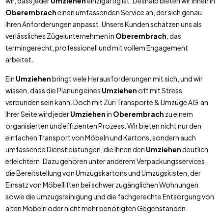
wir, dass jeder
Umziehen
einzigartig ist. Deshalb bieten wir Ihnen in
Oberembrach
einen umfassenden Service an, der sich genau
Ihren Anforderungen anpasst. Unsere Kunden schätzen uns als
verlässliches Zügelunternehmen in
Oberembrach
, das
termingerecht, professionell und mit vollem Engagement
arbeitet.
Ein
Umziehen
bringt viele Herausforderungen mit sich, und wir
wissen, dass die Planung eines
Umziehen
oft mit Stress
verbunden sein kann. Doch mit Züri Transporte & Umzüge AG an
Ihrer Seite wird jeder
Umziehen
in
Oberembrach
zu einem
organisierten und effizienten Prozess. Wir bieten nicht nur den
einfachen Transport von Möbeln und Kartons, sondern auch
umfassende Dienstleistungen, die Ihnen den
Umziehen
deutlich
erleichtern. Dazu gehören unter anderem Verpackungsservices,
die Bereitstellung von Umzugskartons und Umzugskisten, der
Einsatz von Möbelliften bei schwer zugänglichen Wohnungen
sowie die Umzugsreinigung und die fachgerechte Entsorgung von
alten Möbeln oder nicht mehr benötigten Gegenständen.