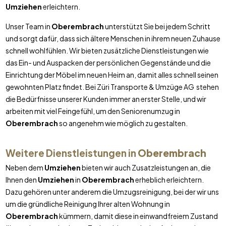
Umziehen
erleichtern.
Unser Team in
Oberembrach
unterstützt Sie bei jedem Schritt
und sorgt dafür, dass sich ältere Menschen in ihrem neuen Zuhause
schnell wohlfühlen. Wir bieten zusätzliche Dienstleistungen wie
das Ein- und Auspacken der persönlichen Gegenstände und die
Einrichtung der Möbel im neuen Heim an, damit alles schnell seinen
gewohnten Platz findet. Bei Züri Transporte & Umzüge AG stehen
die Bedürfnisse unserer Kunden immer an erster Stelle, und wir
arbeiten mit viel Feingefühl, um den Seniorenumzug in
Oberembrach
so angenehm wie möglich zu gestalten.
Weitere Dienstleistungen in
Oberembrach
Neben dem
Umziehen
bieten wir auch Zusatzleistungen an, die
Ihnen den
Umziehen
in
Oberembrach
erheblich erleichtern.
Dazu gehören unter anderem die Umzugsreinigung, bei der wir uns
um die gründliche Reinigung Ihrer alten Wohnung in
Oberembrach
kümmern, damit diese in einwandfreiem Zustand