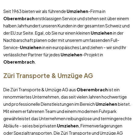
Seit 1963 bieten wir als führende
Umziehen
-Firma in
Oberembrach
erstklassigen Service und stehen seit über einem
halben Jahrhundert unseren Kunden in der gesamten Schweiz und
der EU zur Seite. Egal, ob Sie nur einen kleinen
Umziehen
in der
Nachbarschaft planen oder mit unserem umfassenden Full-
Service-
Umziehen
in ein europäisches Land ziehen – wir sind Ihr
verlässlicher Partner für jedes
Umziehen
-Projekt in
Oberembrach
.
Züri Transporte & Umzüge AG
Die Züri Transporte & Umzüge AG aus
Oberembrach
ist ein
renommiertes Unternehmen, das seit vielen Jahren hochwertige
und professionelle Dienstleistungen im Bereich
Umziehen
bietet.
Mit einem erfahrenen Team und einem modernen Fuhrpark
gewährleistet das Unternehmen reibungslose und termingerechte
Abläufe – sei es bei privaten
Umziehen
, Firmenverlagerungen
oder Spezialtransporten. Die Züri Transporte und Umzüge AG