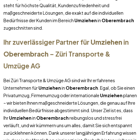
steht für höchste Qualität, Kundenzufriedenheit und
maßgeschneiderte Lösungen, die exakt auf die individuellen
Bedürfnisse der Kunden im Bereich
Umziehen
in
Oberembrach
zugeschnitten sind.
Ihr zuverlässiger Partner für
Umziehen
in
Oberembrach
– Züri Transporte &
Umzüge AG
Bei Züri Transporte & Umzüge AG sind wir Ihr erfahrenes
Unternehmen für
Umziehen
in
Oberembrach
. Egal, ob Sie einen
Privatumzug, Firmenumzug oder internationale
Umziehen
planen
– wir bieten Ihnen maßgeschneiderte Lösungen, die genau auf Ihre
individuellen Bedürfnisse abgestimmt sind. Unser Ziel ist es, dass
Ihr
Umziehen
in
Oberembrach
reibungslos und stressfrei
verläuft, und wir kümmern uns um alles, damit Sie sich entspannt
zurücklehnen können. Dank unserer langjährigen Erfahrung wissen