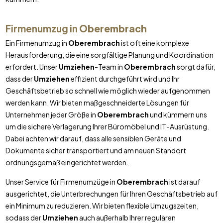
Firmenumzug in
Oberembrach
Ein Firmenumzug in
Oberembrach
ist oft eine komplexe
Herausforderung, die eine sorgfältige Planung und Koordination
erfordert. Unser
Umziehen
-Team in
Oberembrach
sorgt dafür,
dass der
Umziehen
effizient durchgeführt wird und Ihr
Geschäftsbetrieb so schnell wie möglich wieder aufgenommen
werden kann. Wir bieten maßgeschneiderte Lösungen für
Unternehmen jeder Größe in
Oberembrach
und kümmern uns
um die sichere Verlagerung Ihrer Büromöbel und IT-Ausrüstung.
Dabei achten wir darauf, dass alle sensiblen Geräte und
Dokumente sicher transportiert und am neuen Standort
ordnungsgemäß eingerichtet werden.
Unser Service für Firmenumzüge in
Oberembrach
ist darauf
ausgerichtet, die Unterbrechungen für Ihren Geschäftsbetrieb auf
ein Minimum zu reduzieren. Wir bieten flexible Umzugszeiten,
sodass der
Umziehen
auch außerhalb Ihrer regulären