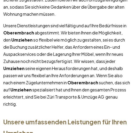
an, sodass Sie sich keine Gedanken über die Übergabe der alten
Wohnung machen müssen.
Unsere Dienstleistungen sind vielfältig und auf Ihre Bedürfnisse in
Oberembrach
abgestimmt. Wir bieten Ihnen die Möglichkeit,
den
Umziehen
so flexibel wie möglich zu gestalten, sei es durch
die Buchung zusätzlicher Helfer, das Anfordern eines Ein- und
Auspackservices oder die Lagerung Ihrer Möbel, wenn Ihr neues
Zuhause noch nicht bezugsfertig ist. Wir wissen, dass jeder
Umziehen
seine eigenen Herausforderungen hat, und deshalb
passen wir uns flexibel an Ihre Anforderungen an. Wenn Sie also
nach einem Zügelunternehmen in
Oberembrach
suchen, das sich
auf
Umziehen
spezialisiert hat und Ihnen den gesamten Prozess
erleichtert, sind Sie bei Züri Transporte & Umzüge AG genau
richtig.
Unsere umfassenden Leistungen für Ihren