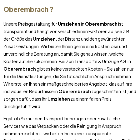
Oberembrach
?
Unsere Preisgestaltung für
Umziehen
in
Oberembrach
ist
transparent und hängt von verschiedenen Faktoren ab, wie z.B.
der Größe des
Umziehen
, der Distanz und den gewünschten
Zusatzleistungen. Wir bieten Ihnen gerne eine kostenlose und
unverbindliche Beratung an, damit Sie genau wissen, welche
Kosten auf Sie zukommen. Bei Züri Transporte & Umzüge AG in
Oberembrach
gibt es keine versteckten Kosten – Sie zahlen nur
für die Dienstleistungen, die Sie tatsächlich in Anspruch nehmen.
Wir erstellen Ihnen ein maßgeschneidertes Angebot, das auf Ihre
individuellen Bedürfnisse in
Oberembrach
zugeschnitten ist, und
sorgen dafür, dass Ihr
Umziehen
zu einem fairen Preis
durchgeführt wird.
Egal, ob Sie nur den Transport benötigen oder zusätzliche
Services wie das Verpacken oder die Reinigung in Anspruch
nehmen möchten – wir bieten Ihnen eine transparente