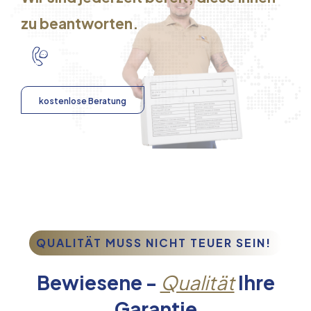
zu beantworten.
kostenlose Beratung
QUALITÄT MUSS NICHT TEUER SEIN!
Bewiesene -
Qualität
Ihre
Garantie