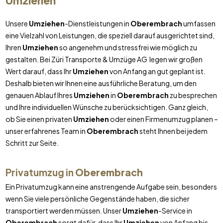
Umziehen
Unsere
Umziehen
-Dienstleistungen in
Oberembrach
umfassen
eine Vielzahl von Leistungen, die speziell darauf ausgerichtet sind,
Ihren
Umziehen
so angenehm und stressfrei wie möglich zu
gestalten. Bei Züri Transporte & Umzüge AG legen wir großen
Wert darauf, dass Ihr
Umziehen
von Anfang an gut geplant ist.
Deshalb bieten wir Ihnen eine ausführliche Beratung, um den
genauen Ablauf Ihres
Umziehen
in
Oberembrach
zu besprechen
und Ihre individuellen Wünsche zu berücksichtigen. Ganz gleich,
ob Sie einen privaten
Umziehen
oder einen Firmenumzug planen –
unser erfahrenes Team in
Oberembrach
steht Ihnen bei jedem
Schritt zur Seite.
Privatumzug in
Oberembrach
Ein Privatumzug kann eine anstrengende Aufgabe sein, besonders
wenn Sie viele persönliche Gegenstände haben, die sicher
transportiert werden müssen. Unser
Umziehen
-Service in
Oberembrach
sorgt dafür, dass Ihr
Umziehen
von Anfang bis