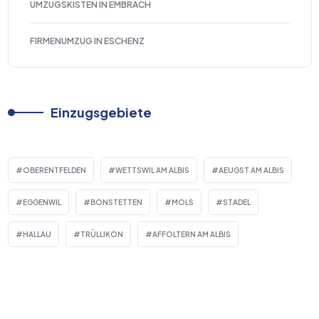
UMZUGSKISTEN IN EMBRACH
FIRMENUMZUG IN ESCHENZ
Einzugsgebiete
OBERENTFELDEN
WETTSWIL AM ALBIS
AEUGST AM ALBIS
EGGENWIL
BONSTETTEN
MOLS
STADEL
HALLAU
TRÜLLIKON
AFFOLTERN AM ALBIS