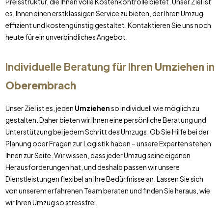
Preisstruktur, die Ihnen volle Kostenkontrolle bietet. Unser Ziel ist
es, Ihnen einen erstklassigen Service zu bieten, der Ihren Umzug
effizient und kostengünstig gestaltet. Kontaktieren Sie uns noch
heute für ein unverbindliches Angebot.
Individuelle Beratung für Ihren
Umziehen
in
Oberembrach
Unser Ziel ist es, jeden
Umziehen
so individuell wie möglich zu
gestalten. Daher bieten wir Ihnen eine persönliche Beratung und
Unterstützung bei jedem Schritt des Umzugs. Ob Sie Hilfe bei der
Planung oder Fragen zur Logistik haben – unsere Experten stehen
Ihnen zur Seite. Wir wissen, dass jeder Umzug seine eigenen
Herausforderungen hat, und deshalb passen wir unsere
Dienstleistungen flexibel an Ihre Bedürfnisse an. Lassen Sie sich
von unserem erfahrenen Team beraten und finden Sie heraus, wie
wir Ihren Umzug so stressfrei.