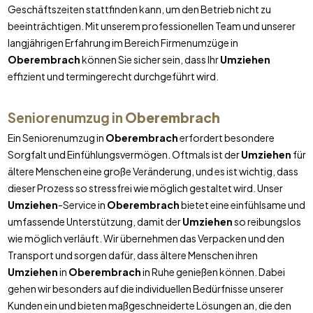
Geschäftszeiten stattfinden kann, um den Betrieb nicht zu
beeinträchtigen. Mit unserem professionellen Team und unserer
langjährigen Erfahrung im Bereich Firmenumzüge in
Oberembrach
können Sie sicher sein, dass Ihr
Umziehen
effizient und termingerecht durchgeführt wird.
Seniorenumzug in
Oberembrach
Ein Seniorenumzug in
Oberembrach
erfordert besondere
Sorgfalt und Einfühlungsvermögen. Oftmals ist der
Umziehen
für
ältere Menschen eine große Veränderung, und es ist wichtig, dass
dieser Prozess so stressfrei wie möglich gestaltet wird. Unser
Umziehen
-Service in
Oberembrach
bietet eine einfühlsame und
umfassende Unterstützung, damit der
Umziehen
so reibungslos
wie möglich verläuft. Wir übernehmen das Verpacken und den
Transport und sorgen dafür, dass ältere Menschen ihren
Umziehen
in
Oberembrach
in Ruhe genießen können. Dabei
gehen wir besonders auf die individuellen Bedürfnisse unserer
Kunden ein und bieten maßgeschneiderte Lösungen an, die den