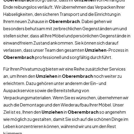
Ende reibungslos verläuft. Wir übernehmen das Verpacken Ihrer
Habseligkeiten, den sicheren Transport und die Einrichtung in
Ihrem neuen Zuhause in
Oberembrach
. Dabei gehen wir
besonders behutsam mit zerbrechlichen Gegenständen um und
stellen sicher, dass all Ihre Möbel und persönlichen Gegenstände in
einwandfreiem Zustand ankommen. Sie können sich darauf
verlassen, dass unser Team den gesamten
Umziehen
-Prozess in
Oberembrach
professionell und sorgfältig durchführt.
Für Ihren Privatumzug bieten wir eine Reihe zusätzlicher Services
an, um Ihnen den
Umziehen
in
Oberembrach
noch weiter zu
erleichtern. Dazu gehören unter anderem der Ein- und
Auspackservice sowie die Bereitstellung von
Verpackungsmaterialien. Wenn Sie es wünschen, übernehmen wir
auch die Demontage und den Wiederaufbau Ihrer Möbel. Unser
Ziel ist es, Ihnen den
Umziehen
in
Oberembrach
so angenehm
wie möglich zu gestalten, damit Sie sich auf die schönen Dinge im
Leben konzentrieren können, während wir uns um den Rest
kümmern.