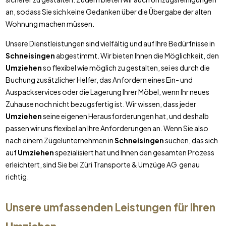
an, sodass Sie sich keine Gedanken über die Übergabe der alten
Wohnung machen müssen.
Unsere Dienstleistungen sind vielfältig und auf Ihre Bedürfnisse in
Schneisingen
abgestimmt. Wir bieten Ihnen die Möglichkeit, den
Umziehen
so flexibel wie möglich zu gestalten, sei es durch die
Buchung zusätzlicher Helfer, das Anfordern eines Ein- und
Auspackservices oder die Lagerung Ihrer Möbel, wenn Ihr neues
Zuhause noch nicht bezugsfertig ist. Wir wissen, dass jeder
Umziehen
seine eigenen Herausforderungen hat, und deshalb
passen wir uns flexibel an Ihre Anforderungen an. Wenn Sie also
nach einem Zügelunternehmen in
Schneisingen
suchen, das sich
auf
Umziehen
spezialisiert hat und Ihnen den gesamten Prozess
erleichtert, sind Sie bei Züri Transporte & Umzüge AG genau
richtig.
Unsere umfassenden Leistungen für Ihren