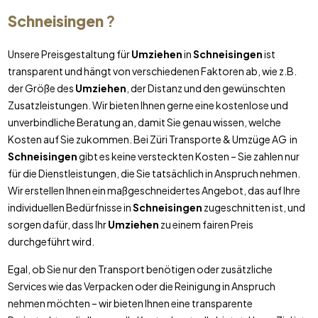
Schneisingen
?
Unsere Preisgestaltung für
Umziehen
in
Schneisingen
ist
transparent und hängt von verschiedenen Faktoren ab, wie z.B.
der Größe des
Umziehen
, der Distanz und den gewünschten
Zusatzleistungen. Wir bieten Ihnen gerne eine kostenlose und
unverbindliche Beratung an, damit Sie genau wissen, welche
Kosten auf Sie zukommen. Bei Züri Transporte & Umzüge AG in
Schneisingen
gibt es keine versteckten Kosten – Sie zahlen nur
für die Dienstleistungen, die Sie tatsächlich in Anspruch nehmen.
Wir erstellen Ihnen ein maßgeschneidertes Angebot, das auf Ihre
individuellen Bedürfnisse in
Schneisingen
zugeschnitten ist, und
sorgen dafür, dass Ihr
Umziehen
zu einem fairen Preis
durchgeführt wird.
Egal, ob Sie nur den Transport benötigen oder zusätzliche
Services wie das Verpacken oder die Reinigung in Anspruch
nehmen möchten – wir bieten Ihnen eine transparente