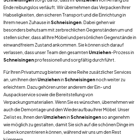
Ende reibungslos verläuft. Wir übernehmen das Verpacken Ihrer
Habseligkeiten, den sicheren Transport und die Einrichtung in
Ihrem neuen Zuhause in
Schneisingen
. Dabei gehen wir
besonders behutsam mit zerbrechlichen Gegenständen um und
stellen sicher, dass all Ihre Möbel und persönlichen Gegenstände in
einwandfreiem Zustand ankommen. Sie können sich darauf
verlassen, dass unser Team den gesamten
Umziehen
-Prozess in
Schneisingen
professionell und sorgfältig durchführt.
Für Ihren Privatumzug bieten wir eine Reihe zusätzlicher Services
an, um Ihnen den
Umziehen
in
Schneisingen
noch weiter zu
erleichtern. Dazu gehören unter anderem der Ein- und
Auspackservice sowie die Bereitstellung von
Verpackungsmaterialien. Wenn Sie es wünschen, übernehmen wir
auch die Demontage und den Wiederaufbau Ihrer Möbel. Unser
Ziel ist es, Ihnen den
Umziehen
in
Schneisingen
so angenehm
wie möglich zu gestalten, damit Sie sich auf die schönen Dinge im
Leben konzentrieren können, während wir uns um den Rest
kümmern.