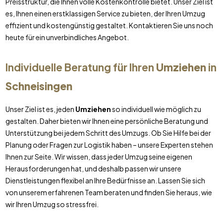
Preisstruktur, die Ihnen volle Kostenkontrolle bietet. Unser Ziel ist
es, Ihnen einen erstklassigen Service zu bieten, der Ihren Umzug
effizient und kostengünstig gestaltet. Kontaktieren Sie uns noch
heute für ein unverbindliches Angebot.
Individuelle Beratung für Ihren
Umziehen
in
Schneisingen
Unser Ziel ist es, jeden
Umziehen
so individuell wie möglich zu
gestalten. Daher bieten wir Ihnen eine persönliche Beratung und
Unterstützung bei jedem Schritt des Umzugs. Ob Sie Hilfe bei der
Planung oder Fragen zur Logistik haben – unsere Experten stehen
Ihnen zur Seite. Wir wissen, dass jeder Umzug seine eigenen
Herausforderungen hat, und deshalb passen wir unsere
Dienstleistungen flexibel an Ihre Bedürfnisse an. Lassen Sie sich
von unserem erfahrenen Team beraten und finden Sie heraus, wie
wir Ihren Umzug so stressfrei.