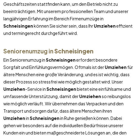
Geschäftszeiten stattfinden kann, um den Betrieb nicht zu
beeinträchtigen. Mit unserem professionellen Team und unserer
langjährigen Erfahrung im Bereich Firmenumzüge in
Schneisingen
können Sie sicher sein, dass Ihr
Umziehen
effizient
und termingerecht durchgeführt wird.
Seniorenumzug in
Schneisingen
Ein Seniorenumzug in
Schneisingen
erfordert besondere
Sorgfalt und Einfühlungsvermögen. Oftmals ist der
Umziehen
für
ältere Menschen eine große Veränderung, und es ist wichtig, dass
dieser Prozess so stressfrei wie möglich gestaltet wird. Unser
Umziehen
-Service in
Schneisingen
bietet eine einfühlsame und
umfassende Unterstützung, damit der
Umziehen
so reibungslos
wie möglich verläuft. Wir übernehmen das Verpacken und den
Transport und sorgen dafür, dass ältere Menschen ihren
Umziehen
in
Schneisingen
in Ruhe genießen können. Dabei
gehen wir besonders auf die individuellen Bedürfnisse unserer
Kunden ein und bieten maßgeschneiderte Lösungen an, die den