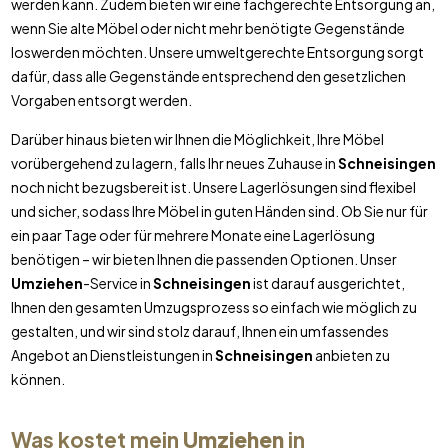
werden kann. Zudem bieten wir eine fachgerechte Entsorgung an,
wenn Sie alte Möbel oder nicht mehr benötigte Gegenstände
loswerden möchten. Unsere umweltgerechte Entsorgung sorgt
dafür, dass alle Gegenstände entsprechend den gesetzlichen
Vorgaben entsorgt werden.
Darüber hinaus bieten wir Ihnen die Möglichkeit, Ihre Möbel
vorübergehend zu lagern, falls Ihr neues Zuhause in
Schneisingen
noch nicht bezugsbereit ist. Unsere Lagerlösungen sind flexibel
und sicher, sodass Ihre Möbel in guten Händen sind. Ob Sie nur für
ein paar Tage oder für mehrere Monate eine Lagerlösung
benötigen – wir bieten Ihnen die passenden Optionen. Unser
Umziehen
-Service in
Schneisingen
ist darauf ausgerichtet,
Ihnen den gesamten Umzugsprozess so einfach wie möglich zu
gestalten, und wir sind stolz darauf, Ihnen ein umfassendes
Angebot an Dienstleistungen in
Schneisingen
anbieten zu
können.
Was kostet mein
Umziehen
in