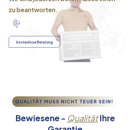
zu beantworten.
kostenlose Beratung
QUALITÄT MUSS NICHT TEUER SEIN!
Bewiesene -
Qualität
Ihre
Garantie