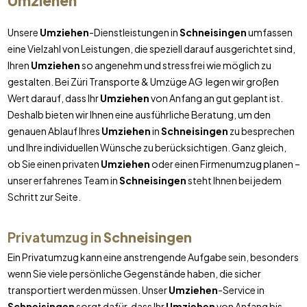
Umziehen
Unsere
Umziehen
-Dienstleistungen in
Schneisingen
umfassen
eine Vielzahl von Leistungen, die speziell darauf ausgerichtet sind,
Ihren
Umziehen
so angenehm und stressfrei wie möglich zu
gestalten. Bei Züri Transporte & Umzüge AG legen wir großen
Wert darauf, dass Ihr
Umziehen
von Anfang an gut geplant ist.
Deshalb bieten wir Ihnen eine ausführliche Beratung, um den
genauen Ablauf Ihres
Umziehen
in
Schneisingen
zu besprechen
und Ihre individuellen Wünsche zu berücksichtigen. Ganz gleich,
ob Sie einen privaten
Umziehen
oder einen Firmenumzug planen –
unser erfahrenes Team in
Schneisingen
steht Ihnen bei jedem
Schritt zur Seite.
Privatumzug in
Schneisingen
Ein Privatumzug kann eine anstrengende Aufgabe sein, besonders
wenn Sie viele persönliche Gegenstände haben, die sicher
transportiert werden müssen. Unser
Umziehen
-Service in
Schneisingen
sorgt dafür, dass Ihr
Umziehen
von Anfang bis