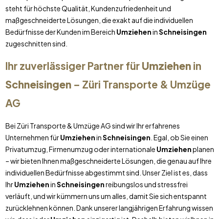
steht für höchste Qualität, Kundenzufriedenheit und
maßgeschneiderte Lösungen, die exakt auf die individuellen
Bedürfnisse der Kunden im Bereich
Umziehen
in
Schneisingen
zugeschnitten sind.
Ihr zuverlässiger Partner für
Umziehen
in
Schneisingen
– Züri Transporte & Umzüge
AG
Bei Züri Transporte & Umzüge AG sind wir Ihr erfahrenes
Unternehmen für
Umziehen
in
Schneisingen
. Egal, ob Sie einen
Privatumzug, Firmenumzug oder internationale
Umziehen
planen
– wir bieten Ihnen maßgeschneiderte Lösungen, die genau auf Ihre
individuellen Bedürfnisse abgestimmt sind. Unser Ziel ist es, dass
Ihr
Umziehen
in
Schneisingen
reibungslos und stressfrei
verläuft, und wir kümmern uns um alles, damit Sie sich entspannt
zurücklehnen können. Dank unserer langjährigen Erfahrung wissen