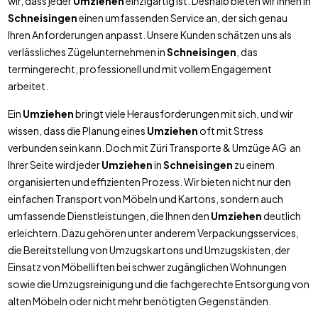
wir, dass jeder
Umziehen
einzigartig ist. Deshalb bieten wir Ihnen in
Schneisingen
einen umfassenden Service an, der sich genau
Ihren Anforderungen anpasst. Unsere Kunden schätzen uns als
verlässliches Zügelunternehmen in
Schneisingen
, das
termingerecht, professionell und mit vollem Engagement
arbeitet.
Ein
Umziehen
bringt viele Herausforderungen mit sich, und wir
wissen, dass die Planung eines
Umziehen
oft mit Stress
verbunden sein kann. Doch mit Züri Transporte & Umzüge AG an
Ihrer Seite wird jeder
Umziehen
in
Schneisingen
zu einem
organisierten und effizienten Prozess. Wir bieten nicht nur den
einfachen Transport von Möbeln und Kartons, sondern auch
umfassende Dienstleistungen, die Ihnen den
Umziehen
deutlich
erleichtern. Dazu gehören unter anderem Verpackungsservices,
die Bereitstellung von Umzugskartons und Umzugskisten, der
Einsatz von Möbelliften bei schwer zugänglichen Wohnungen
sowie die Umzugsreinigung und die fachgerechte Entsorgung von
alten Möbeln oder nicht mehr benötigten Gegenständen.