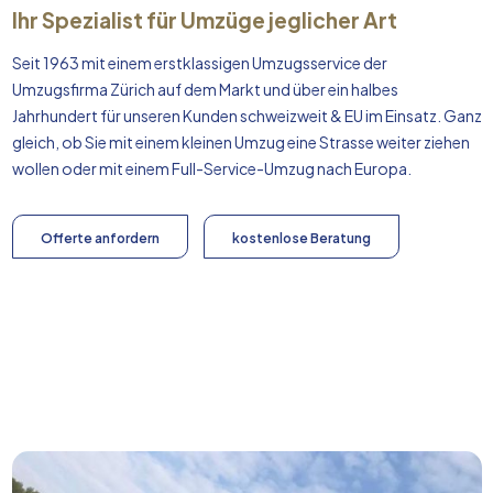
Ihr Spezialist für Umzüge jeglicher Art
Seit 1963 mit einem erstklassigen Umzugsservice der
Umzugsfirma Zürich auf dem Markt und über ein halbes
Jahrhundert für unseren Kunden schweizweit & EU im Einsatz. Ganz
gleich, ob Sie mit einem kleinen Umzug eine Strasse weiter ziehen
wollen oder mit einem Full-Service-Umzug nach
Europa
.
Offerte anfordern
kostenlose Beratung