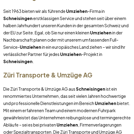
Seit 1963 bieten wir als führende
Umziehen
-Firma in
Schneisingen
erstklassigen Service und stehen seit über einem
halben Jahrhundert unseren Kunden in der gesamten Schweiz und
der EU zur Seite. Egal, ob Sie nur einen kleinen
Umziehen
in der
Nachbarschaft planen oder mit unserem umfassenden Full-
Service-
Umziehen
in ein europäisches Land ziehen – wir sind Ihr
verlässlicher Partner für jedes
Umziehen
-Projekt in
Schneisingen
.
Züri Transporte & Umzüge AG
Die Züri Transporte & Umzüge AG aus
Schneisingen
ist ein
renommiertes Unternehmen, das seit vielen Jahren hochwertige
und professionelle Dienstleistungen im Bereich
Umziehen
bietet.
Mit einem erfahrenen Team und einem modernen Fuhrpark
gewährleistet das Unternehmen reibungslose und termingerechte
Abläufe – sei es bei privaten
Umziehen
, Firmenverlagerungen
oder Spezialtransporten. Die Züri Transporte und Umzüge AG