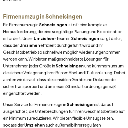
Firmenumzug in
Schneisingen
Ein Firmenumzug in
Schneisingen
ist oft eine komplexe
Herausforderung, die eine sorgfältige Planung und Koordination
erfordert. Unser
Umziehen
-Team in
Schneisingen
sorgt dafür,
dass der
Umziehen
effizient durchgeführt wird und Ihr
Geschäftsbetrieb so schnell wie möglich wieder aufgenommen
werden kann. Wir bieten maßgeschneiderte Lösungen für
Unternehmen jeder Größe in
Schneisingen
und kümmern uns um
die sichere Verlagerung Ihrer Büromöbel und IT-Ausrüstung. Dabei
achten wir darauf, dass alle sensiblen Geräte und Dokumente
sicher transportiert und am neuen Standort ordnungsgemäß
eingerichtet werden.
Unser Service für Firmenumzüge in
Schneisingen
ist darauf
ausgerichtet, die Unterbrechungen für Ihren Geschäftsbetrieb auf
ein Minimum zu reduzieren. Wir bieten flexible Umzugszeiten,
sodass der
Umziehen
auch außerhalb Ihrer regulären