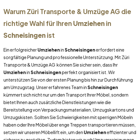
Warum Züri Transporte & Umzüge AG die
richtige Wahl für Ihren
Umziehen
in
Schneisingen
ist
Ein erfolgreicher
Umziehen
in
Schneisingen
erfordert eine
sorgfältige Planung und professionelle Unterstützung. Mit Züri
Transporte & Umzüge AG können Sie sicher sein, dass Ihr
Umziehen
in
Schneisingen
perfekt organisiert ist. Wir
unterstützen Sie von der ersten Planung bis hin zur Durchführung
am Umzugstag. Unser erfahrenes Team in
Schneisingen
kümmert sich nicht nur um den Transport Ihrer Möbel, sondern
bietet Ihnen auch zusätzliche Dienstleistungen wie die
Bereitstellung von Verpackungsmaterialien, Umzugskartons und
Umzugskisten. Sollten Sie Schwierigkeiten mit sperrigen Möbeln
haben oder Ihre Möbel über enge Treppen transportieren müssen,
setzen wir unseren Möbellift ein, um den
Umziehen
effizienter und
sicherer zu gestalten. Zudem bieten wir auch Umzugsreinigungen