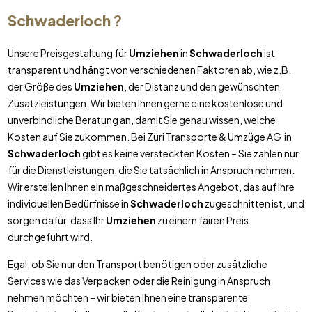
Schwaderloch
?
Unsere Preisgestaltung für
Umziehen
in
Schwaderloch
ist
transparent und hängt von verschiedenen Faktoren ab, wie z.B.
der Größe des
Umziehen
, der Distanz und den gewünschten
Zusatzleistungen. Wir bieten Ihnen gerne eine kostenlose und
unverbindliche Beratung an, damit Sie genau wissen, welche
Kosten auf Sie zukommen. Bei Züri Transporte & Umzüge AG in
Schwaderloch
gibt es keine versteckten Kosten – Sie zahlen nur
für die Dienstleistungen, die Sie tatsächlich in Anspruch nehmen.
Wir erstellen Ihnen ein maßgeschneidertes Angebot, das auf Ihre
individuellen Bedürfnisse in
Schwaderloch
zugeschnitten ist, und
sorgen dafür, dass Ihr
Umziehen
zu einem fairen Preis
durchgeführt wird.
Egal, ob Sie nur den Transport benötigen oder zusätzliche
Services wie das Verpacken oder die Reinigung in Anspruch
nehmen möchten – wir bieten Ihnen eine transparente