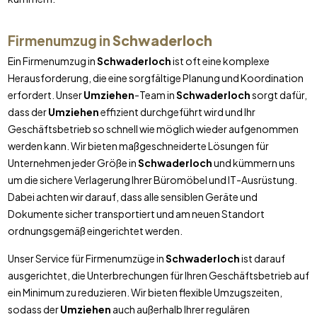
Firmenumzug in
Schwaderloch
Ein Firmenumzug in
Schwaderloch
ist oft eine komplexe
Herausforderung, die eine sorgfältige Planung und Koordination
erfordert. Unser
Umziehen
-Team in
Schwaderloch
sorgt dafür,
dass der
Umziehen
effizient durchgeführt wird und Ihr
Geschäftsbetrieb so schnell wie möglich wieder aufgenommen
werden kann. Wir bieten maßgeschneiderte Lösungen für
Unternehmen jeder Größe in
Schwaderloch
und kümmern uns
um die sichere Verlagerung Ihrer Büromöbel und IT-Ausrüstung.
Dabei achten wir darauf, dass alle sensiblen Geräte und
Dokumente sicher transportiert und am neuen Standort
ordnungsgemäß eingerichtet werden.
Unser Service für Firmenumzüge in
Schwaderloch
ist darauf
ausgerichtet, die Unterbrechungen für Ihren Geschäftsbetrieb auf
ein Minimum zu reduzieren. Wir bieten flexible Umzugszeiten,
sodass der
Umziehen
auch außerhalb Ihrer regulären