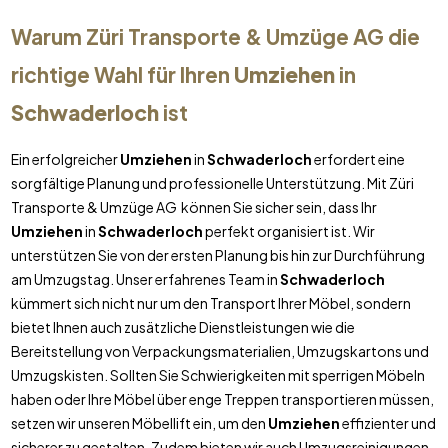
Warum Züri Transporte & Umzüge AG die
richtige Wahl für Ihren
Umziehen
in
Schwaderloch
ist
Ein erfolgreicher
Umziehen
in
Schwaderloch
erfordert eine
sorgfältige Planung und professionelle Unterstützung. Mit Züri
Transporte & Umzüge AG können Sie sicher sein, dass Ihr
Umziehen
in
Schwaderloch
perfekt organisiert ist. Wir
unterstützen Sie von der ersten Planung bis hin zur Durchführung
am Umzugstag. Unser erfahrenes Team in
Schwaderloch
kümmert sich nicht nur um den Transport Ihrer Möbel, sondern
bietet Ihnen auch zusätzliche Dienstleistungen wie die
Bereitstellung von Verpackungsmaterialien, Umzugskartons und
Umzugskisten. Sollten Sie Schwierigkeiten mit sperrigen Möbeln
haben oder Ihre Möbel über enge Treppen transportieren müssen,
setzen wir unseren Möbellift ein, um den
Umziehen
effizienter und
sicherer zu gestalten. Zudem bieten wir auch Umzugsreinigungen