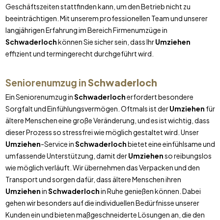
Geschäftszeiten stattfinden kann, um den Betrieb nicht zu
beeinträchtigen. Mit unserem professionellen Team und unserer
langjährigen Erfahrung im Bereich Firmenumzüge in
Schwaderloch
können Sie sicher sein, dass Ihr
Umziehen
effizient und termingerecht durchgeführt wird.
Seniorenumzug in
Schwaderloch
Ein Seniorenumzug in
Schwaderloch
erfordert besondere
Sorgfalt und Einfühlungsvermögen. Oftmals ist der
Umziehen
für
ältere Menschen eine große Veränderung, und es ist wichtig, dass
dieser Prozess so stressfrei wie möglich gestaltet wird. Unser
Umziehen
-Service in
Schwaderloch
bietet eine einfühlsame und
umfassende Unterstützung, damit der
Umziehen
so reibungslos
wie möglich verläuft. Wir übernehmen das Verpacken und den
Transport und sorgen dafür, dass ältere Menschen ihren
Umziehen
in
Schwaderloch
in Ruhe genießen können. Dabei
gehen wir besonders auf die individuellen Bedürfnisse unserer
Kunden ein und bieten maßgeschneiderte Lösungen an, die den