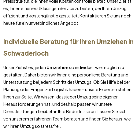
Preisstruktur, die Ihnen volle Kostenkontrolle bietet. Unser Ziel ist
es, Ihnen einen erstklassigen Service zu bieten, der Ihren Umzug
effizient und kostengünstig gestaltet. Kontaktieren Sie uns noch
heute für ein unverbindliches Angebot.
Individuelle Beratung für Ihren
Umziehen
in
Schwaderloch
Unser Ziel ist es, jeden
Umziehen
so individuell wie möglich zu
gestalten. Daher bieten wir Ihnen eine persönliche Beratung und
Unterstützung bei jedem Schritt des Umzugs. Ob Sie Hilfe bei der
Planung oder Fragen zur Logistik haben – unsere Experten stehen
Ihnen zur Seite. Wir wissen, dass jeder Umzug seine eigenen
Herausforderungen hat, und deshalb passen wir unsere
Dienstleistungen flexibel an Ihre Bedürfnisse an. Lassen Sie sich
von unserem erfahrenen Team beraten und finden Sie heraus, wie
wir Ihren Umzug so stressfrei.