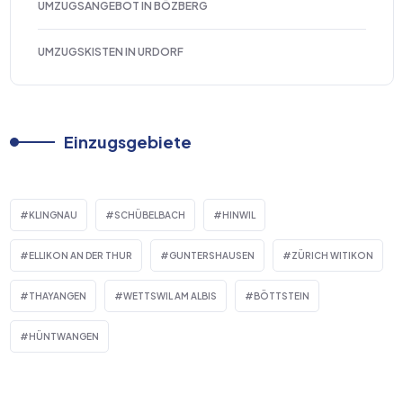
UMZUGSANGEBOT IN BÖZBERG
UMZUGSKISTEN IN URDORF
Einzugsgebiete
KLINGNAU
SCHÜBELBACH
HINWIL
ELLIKON AN DER THUR
GUNTERSHAUSEN
ZÜRICH WITIKON
THAYANGEN
WETTSWIL AM ALBIS
BÖTTSTEIN
HÜNTWANGEN