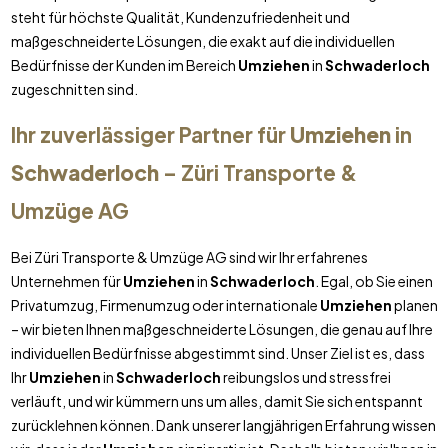
steht für höchste Qualität, Kundenzufriedenheit und
maßgeschneiderte Lösungen, die exakt auf die individuellen
Bedürfnisse der Kunden im Bereich
Umziehen
in
Schwaderloch
zugeschnitten sind.
Ihr zuverlässiger Partner für
Umziehen
in
Schwaderloch
– Züri Transporte &
Umzüge AG
Bei Züri Transporte & Umzüge AG sind wir Ihr erfahrenes
Unternehmen für
Umziehen
in
Schwaderloch
. Egal, ob Sie einen
Privatumzug, Firmenumzug oder internationale
Umziehen
planen
– wir bieten Ihnen maßgeschneiderte Lösungen, die genau auf Ihre
individuellen Bedürfnisse abgestimmt sind. Unser Ziel ist es, dass
Ihr
Umziehen
in
Schwaderloch
reibungslos und stressfrei
verläuft, und wir kümmern uns um alles, damit Sie sich entspannt
zurücklehnen können. Dank unserer langjährigen Erfahrung wissen