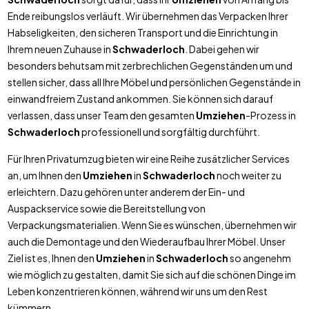
Ende reibungslos verläuft. Wir übernehmen das Verpacken Ihrer
Habseligkeiten, den sicheren Transport und die Einrichtung in
Ihrem neuen Zuhause in
Schwaderloch
. Dabei gehen wir
besonders behutsam mit zerbrechlichen Gegenständen um und
stellen sicher, dass all Ihre Möbel und persönlichen Gegenstände in
einwandfreiem Zustand ankommen. Sie können sich darauf
verlassen, dass unser Team den gesamten
Umziehen
-Prozess in
Schwaderloch
professionell und sorgfältig durchführt.
Für Ihren Privatumzug bieten wir eine Reihe zusätzlicher Services
an, um Ihnen den
Umziehen
in
Schwaderloch
noch weiter zu
erleichtern. Dazu gehören unter anderem der Ein- und
Auspackservice sowie die Bereitstellung von
Verpackungsmaterialien. Wenn Sie es wünschen, übernehmen wir
auch die Demontage und den Wiederaufbau Ihrer Möbel. Unser
Ziel ist es, Ihnen den
Umziehen
in
Schwaderloch
so angenehm
wie möglich zu gestalten, damit Sie sich auf die schönen Dinge im
Leben konzentrieren können, während wir uns um den Rest
kümmern.