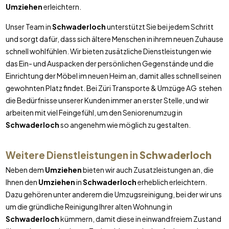
Umziehen
erleichtern.
Unser Team in
Schwaderloch
unterstützt Sie bei jedem Schritt
und sorgt dafür, dass sich ältere Menschen in ihrem neuen Zuhause
schnell wohlfühlen. Wir bieten zusätzliche Dienstleistungen wie
das Ein- und Auspacken der persönlichen Gegenstände und die
Einrichtung der Möbel im neuen Heim an, damit alles schnell seinen
gewohnten Platz findet. Bei Züri Transporte & Umzüge AG stehen
die Bedürfnisse unserer Kunden immer an erster Stelle, und wir
arbeiten mit viel Feingefühl, um den Seniorenumzug in
Schwaderloch
so angenehm wie möglich zu gestalten.
Weitere Dienstleistungen in
Schwaderloch
Neben dem
Umziehen
bieten wir auch Zusatzleistungen an, die
Ihnen den
Umziehen
in
Schwaderloch
erheblich erleichtern.
Dazu gehören unter anderem die Umzugsreinigung, bei der wir uns
um die gründliche Reinigung Ihrer alten Wohnung in
Schwaderloch
kümmern, damit diese in einwandfreiem Zustand