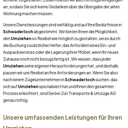
an, sodass Sie sich keine Gedanken über die Übergabe der alten
Wohnung machen müssen.
Unsere Dienstleistungen sind vielfältig und auf Ihre Bedürfnisse in
Schwaderloch
abgestimmt. Wir bieten Ihnen die Möglichkeit,
den
Umziehen
so flexibel wie möglich zu gestalten, sei es durch
die Buchung zusätzlicher Helfer, das Anfordern eines Ein- und
Auspackservices oder die Lagerung Ihrer Möbel, wenn Ihr neues
Zuhause noch nicht bezugsfertig ist. Wir wissen, dass jeder
Umziehen
seine eigenen Herausforderungen hat, und deshalb
passen wir uns flexibel an Ihre Anforderungen an. Wenn Sie also
nach einem Zügelunternehmen in
Schwaderloch
suchen, das
sich auf
Umziehen
spezialisiert hat und Ihnen den gesamten
Prozess erleichtert, sind Sie bei Züri Transporte & Umzüge AG
genau richtig.
Unsere umfassenden Leistungen für Ihren