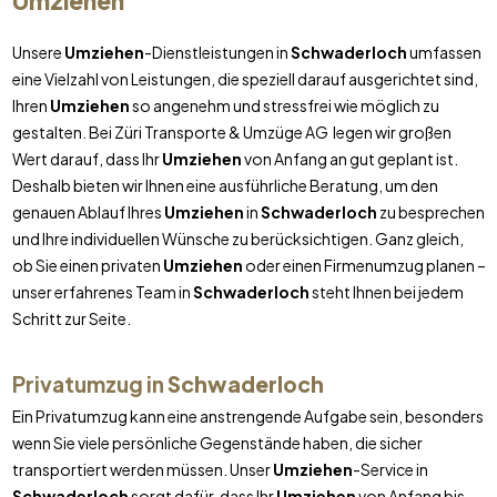
Umziehen
Unsere
Umziehen
-Dienstleistungen in
Schwaderloch
umfassen
eine Vielzahl von Leistungen, die speziell darauf ausgerichtet sind,
Ihren
Umziehen
so angenehm und stressfrei wie möglich zu
gestalten. Bei Züri Transporte & Umzüge AG legen wir großen
Wert darauf, dass Ihr
Umziehen
von Anfang an gut geplant ist.
Deshalb bieten wir Ihnen eine ausführliche Beratung, um den
genauen Ablauf Ihres
Umziehen
in
Schwaderloch
zu besprechen
und Ihre individuellen Wünsche zu berücksichtigen. Ganz gleich,
ob Sie einen privaten
Umziehen
oder einen Firmenumzug planen –
unser erfahrenes Team in
Schwaderloch
steht Ihnen bei jedem
Schritt zur Seite.
Privatumzug in
Schwaderloch
Ein Privatumzug kann eine anstrengende Aufgabe sein, besonders
wenn Sie viele persönliche Gegenstände haben, die sicher
transportiert werden müssen. Unser
Umziehen
-Service in
Schwaderloch
sorgt dafür, dass Ihr
Umziehen
von Anfang bis