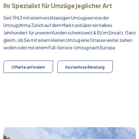
Ihr Spezialist für Umzüge jeglicher Art
Seit 1963 mit einem erstklassigen Umzugsservice der
Umzugsfirma Zürich auf dem Markt und über ein halbes
Jahrhundert für unseren Kunden schweizweit & EU im Einsatz. Ganz
gleich, ob Sie mit einem kleinen Umzug eine Strasse weiter ziehen
wollen oder mit einem Full-Service-Umzug nach
Europa
.
Offerte anfordern
kostenlose Beratung