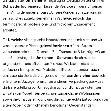
wir, dass jeder
Umziehen
einzigartig ist. Deshalb bieten wir Ihnen in
Schwaderloch
einen umfassenden Service an, der sich genau
Ihren Anforderungen anpasst. Unsere Kunden schätzen uns als
verlässliches Zügelunternehmen in
Schwaderloch
, das
termingerecht, professionell und mit vollem Engagement
arbeitet.
Ein
Umziehen
bringt viele Herausforderungen mit sich, und wir
wissen, dass die Planung eines
Umziehen
oft mit Stress
verbunden sein kann. Doch mit Züri Transporte & Umzüge AG an
Ihrer Seite wird jeder
Umziehen
in
Schwaderloch
zu einem
organisierten und effizienten Prozess. Wir bieten nicht nur den
einfachen Transport von Möbeln und Kartons, sondern auch
umfassende Dienstleistungen, die Ihnen den
Umziehen
deutlich
erleichtern. Dazu gehören unter anderem Verpackungsservices,
die Bereitstellung von Umzugskartons und Umzugskisten, der
Einsatz von Möbelliften bei schwer zugänglichen Wohnungen
sowie die Umzugsreinigung und die fachgerechte Entsorgung von
alten Möbeln oder nicht mehr benötigten Gegenständen.