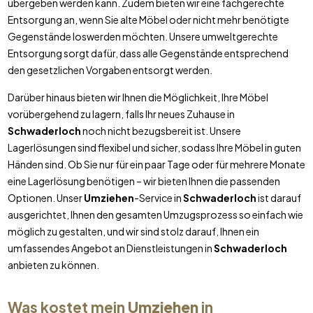
übergeben werden kann. Zudem bieten wir eine fachgerechte
Entsorgung an, wenn Sie alte Möbel oder nicht mehr benötigte
Gegenstände loswerden möchten. Unsere umweltgerechte
Entsorgung sorgt dafür, dass alle Gegenstände entsprechend
den gesetzlichen Vorgaben entsorgt werden.
Darüber hinaus bieten wir Ihnen die Möglichkeit, Ihre Möbel
vorübergehend zu lagern, falls Ihr neues Zuhause in
Schwaderloch
noch nicht bezugsbereit ist. Unsere
Lagerlösungen sind flexibel und sicher, sodass Ihre Möbel in guten
Händen sind. Ob Sie nur für ein paar Tage oder für mehrere Monate
eine Lagerlösung benötigen – wir bieten Ihnen die passenden
Optionen. Unser
Umziehen
-Service in
Schwaderloch
ist darauf
ausgerichtet, Ihnen den gesamten Umzugsprozess so einfach wie
möglich zu gestalten, und wir sind stolz darauf, Ihnen ein
umfassendes Angebot an Dienstleistungen in
Schwaderloch
anbieten zu können.
Was kostet mein
Umziehen
in