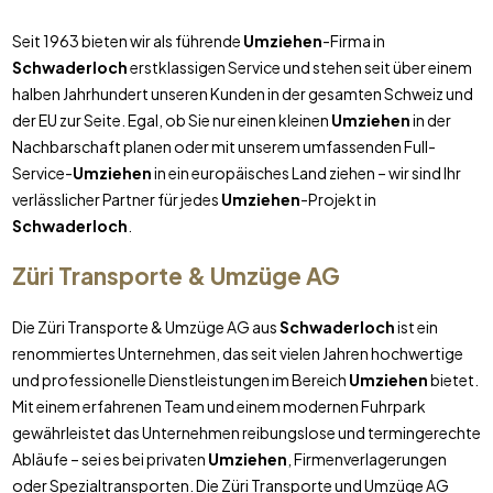
Seit 1963 bieten wir als führende
Umziehen
-Firma in
Schwaderloch
erstklassigen Service und stehen seit über einem
halben Jahrhundert unseren Kunden in der gesamten Schweiz und
der EU zur Seite. Egal, ob Sie nur einen kleinen
Umziehen
in der
Nachbarschaft planen oder mit unserem umfassenden Full-
Service-
Umziehen
in ein europäisches Land ziehen – wir sind Ihr
verlässlicher Partner für jedes
Umziehen
-Projekt in
Schwaderloch
.
Züri Transporte & Umzüge AG
Die Züri Transporte & Umzüge AG aus
Schwaderloch
ist ein
renommiertes Unternehmen, das seit vielen Jahren hochwertige
und professionelle Dienstleistungen im Bereich
Umziehen
bietet.
Mit einem erfahrenen Team und einem modernen Fuhrpark
gewährleistet das Unternehmen reibungslose und termingerechte
Abläufe – sei es bei privaten
Umziehen
, Firmenverlagerungen
oder Spezialtransporten. Die Züri Transporte und Umzüge AG