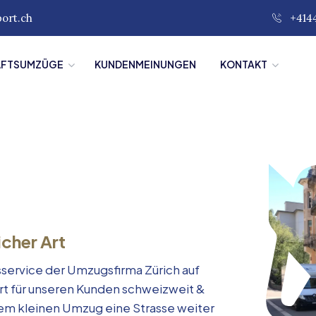
port.ch
+414
ÄFTSUMZÜGE
KUNDENMEINUNGEN
KONTAKT
icher Art
service der Umzugsfirma Zürich auf
rt für unseren Kunden schweizweit &
inem kleinen Umzug eine Strasse weiter