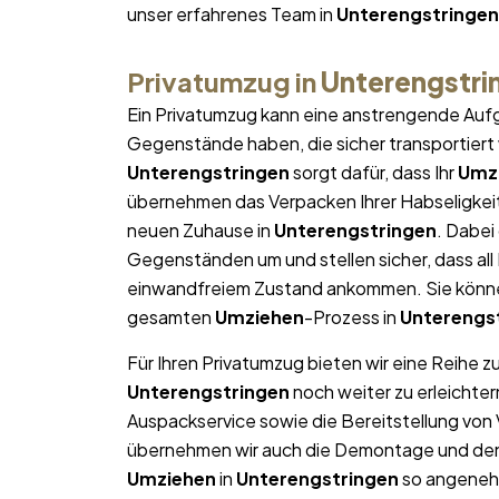
unser erfahrenes Team in
Unterengstringen
Privatumzug in
Unterengstri
Ein Privatumzug kann eine anstrengende Aufg
Gegenstände haben, die sicher transportier
Unterengstringen
sorgt dafür, dass Ihr
Umz
übernehmen das Verpacken Ihrer Habseligkeite
neuen Zuhause in
Unterengstringen
. Dabei
Gegenständen um und stellen sicher, dass al
einwandfreiem Zustand ankommen. Sie können
gesamten
Umziehen
-Prozess in
Unterengs
Für Ihren Privatumzug bieten wir eine Reihe z
Unterengstringen
noch weiter zu erleichte
Auspackservice sowie die Bereitstellung von
übernehmen wir auch die Demontage und den W
Umziehen
in
Unterengstringen
so angenehm 