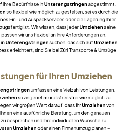
f Ihre Bedürfnisse in
Unterengstringen
abgestimmt.
en
so flexibel wie möglich zu gestalten, sei es durch die
ines Ein- und Auspackservices oder die Lagerung Ihrer
ugsfertig ist. Wir wissen, dass jeder
Umziehen
seine
assen wir uns flexibel an Ihre Anforderungen an.
 in
Unterengstringen
suchen, das sich auf
Umziehen
ess erleichtert, sind Sie bei Züri Transporte & Umzüge
stungen für Ihren
Umziehen
rengstringen
umfassen eine Vielzahl von Leistungen,
ziehen
so angenehm und stressfrei wie möglich zu
egen wir großen Wert darauf, dass Ihr
Umziehen
von
r Ihnen eine ausführliche Beratung, um den genauen
zu besprechen und Ihre individuellen Wünsche zu
ivaten
Umziehen
oder einen Firmenumzug planen –