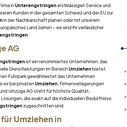
Firma in
Unterengstringen
erstklassigen Service und
nseren Kunden in der gesamten Schweiz und der EU zur
n
in der Nachbarschaft planen oder mit unserem
europäisches Land ziehen – wir sind Ihr verlässlicher
engstringen
.
ge AG
ngstringen
ist ein renommiertes Unternehmen, das
nelle Dienstleistungen im Bereich
Umziehen
bietet.
nen Fuhrpark gewährleistet das Unternehmen
i es bei privaten
Umziehen
, Firmenverlagerungen
 und Umzüge AG steht für höchste Qualität,
sungen, die exakt auf die individuellen Bedürfnisse
gstringen
zugeschnitten sind.
 für
Umziehen
in