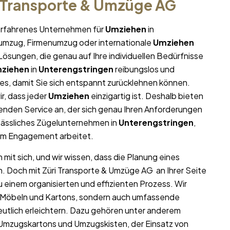
i Transporte & Umzüge AG
r erfahrenes Unternehmen für
Umziehen
in
atumzug, Firmenumzug oder internationale
Umziehen
ösungen, die genau auf Ihre individuellen Bedürfnisse
ziehen
in
Unterengstringen
reibungslos und
lles, damit Sie sich entspannt zurücklehnen können.
r, dass jeder
Umziehen
einzigartig ist. Deshalb bieten
nden Service an, der sich genau Ihren Anforderungen
lässliches Zügelunternehmen in
Unterengstringen
,
lem Engagement arbeitet.
mit sich, und wir wissen, dass die Planung eines
n. Doch mit Züri Transporte & Umzüge AG an Ihrer Seite
 einem organisierten und effizienten Prozess. Wir
on Möbeln und Kartons, sondern auch umfassende
utlich erleichtern. Dazu gehören unter anderem
 Umzugskartons und Umzugskisten, der Einsatz von