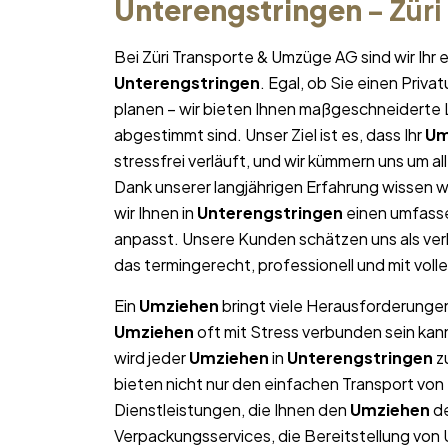
Unterengstringen
– Zür
Bei Züri Transporte & Umzüge AG sind wir Ih
Unterengstringen
. Egal, ob Sie einen Priv
planen – wir bieten Ihnen maßgeschneiderte L
abgestimmt sind. Unser Ziel ist es, dass Ihr
Um
stressfrei verläuft, und wir kümmern uns um a
Dank unserer langjährigen Erfahrung wissen wi
wir Ihnen in
Unterengstringen
einen umfasse
anpasst. Unsere Kunden schätzen uns als ver
das termingerecht, professionell und mit vol
Ein
Umziehen
bringt viele Herausforderungen 
Umziehen
oft mit Stress verbunden sein kan
wird jeder
Umziehen
in
Unterengstringen
zu
bieten nicht nur den einfachen Transport v
Dienstleistungen, die Ihnen den
Umziehen
de
Verpackungsservices, die Bereitstellung von