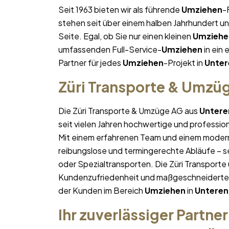
Seit 1963 bieten wir als führende
Umziehen
-
stehen seit über einem halben Jahrhundert u
Seite. Egal, ob Sie nur einen kleinen
Umziehe
umfassenden Full-Service-
Umziehen
in ein 
Partner für jedes
Umziehen
-Projekt in
Unter
Züri Transporte & Umzü
Die Züri Transporte & Umzüge AG aus
Untere
seit vielen Jahren hochwertige und professio
Mit einem erfahrenen Team und einem moder
reibungslose und termingerechte Abläufe – se
oder Spezialtransporten. Die Züri Transporte
Kundenzufriedenheit und maßgeschneiderte Lö
der Kunden im Bereich
Umziehen
in
Unteren
Ihr zuverlässiger Partner