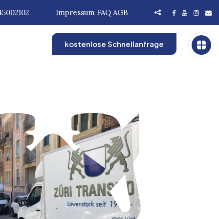
45002102
Impressum
FAQ
AGB
kostenlose Schnellanfrage