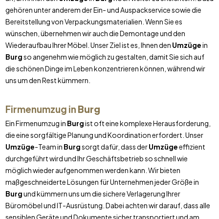
gehören unter anderem der Ein- und Auspackservice sowie die
Bereitstellung von Verpackungsmaterialien. Wenn Sie es
wünschen, übernehmen wir auch die Demontage und den
Wiederaufbau Ihrer Möbel. Unser Ziel ist es, Ihnen den
Umzüge
in
Burg
so angenehm wie möglich zu gestalten, damit Sie sich auf
die schönen Dinge im Leben konzentrieren können, während wir
uns um den Rest kümmern.
Firmenumzug in
Burg
Ein Firmenumzug in
Burg
ist oft eine komplexe Herausforderung,
die eine sorgfältige Planung und Koordination erfordert. Unser
Umzüge
-Team in
Burg
sorgt dafür, dass der
Umzüge
effizient
durchgeführt wird und Ihr Geschäftsbetrieb so schnell wie
möglich wieder aufgenommen werden kann. Wir bieten
maßgeschneiderte Lösungen für Unternehmen jeder Größe in
Burg
und kümmern uns um die sichere Verlagerung Ihrer
Büromöbel und IT-Ausrüstung. Dabei achten wir darauf, dass alle
sensiblen Geräte und Dokumente sicher transportiert und am