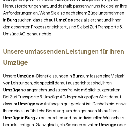
Herausforderungen hat, und deshalb passen wir uns flexibel an Ihre
Anforderungen an. Wenn Sie also nach einem Zügelunternehmen
in
Burg
suchen, das sich auf
Umzüge
spezialisiert hat und Ihnen
den gesamten Prozess erleichtert, sind Sie bei Züri Transporte &
Umzüge AG genau richtig.
Unsere umfassenden Leistungen für Ihren
Umzüge
Unsere
Umzüge
-Dienstleistungen in
Burg
umfassen eine Vielzahl
von Leistungen, die speziell darauf ausgerichtet sind, Ihren
Umzüge
so angenehm und stressfrei wie möglich zu gestalten.
Bei Züri Transporte & Umzüge AG legen wir großen Wert darauf,
dass Ihr
Umzüge
von Anfang an gut geplant ist. Deshalb bieten wir
Ihnen eine ausführliche Beratung, um den genauen Ablauf Ihres
Umzüge
in
Burg
zu besprechen und Ihre individuellen Wünsche zu
berücksichtigen. Ganz gleich, ob Sie einen privaten
Umzüge
oder