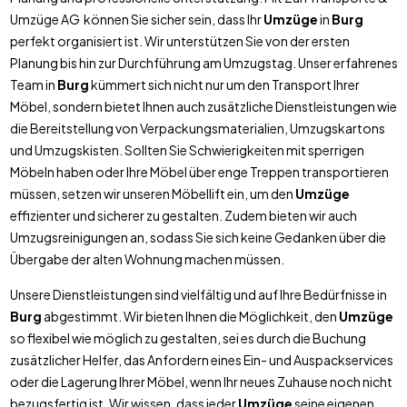
Umzüge AG können Sie sicher sein, dass Ihr
Umzüge
in
Burg
perfekt organisiert ist. Wir unterstützen Sie von der ersten
Planung bis hin zur Durchführung am Umzugstag. Unser erfahrenes
Team in
Burg
kümmert sich nicht nur um den Transport Ihrer
Möbel, sondern bietet Ihnen auch zusätzliche Dienstleistungen wie
die Bereitstellung von Verpackungsmaterialien, Umzugskartons
und Umzugskisten. Sollten Sie Schwierigkeiten mit sperrigen
Möbeln haben oder Ihre Möbel über enge Treppen transportieren
müssen, setzen wir unseren Möbellift ein, um den
Umzüge
effizienter und sicherer zu gestalten. Zudem bieten wir auch
Umzugsreinigungen an, sodass Sie sich keine Gedanken über die
Übergabe der alten Wohnung machen müssen.
Unsere Dienstleistungen sind vielfältig und auf Ihre Bedürfnisse in
Burg
abgestimmt. Wir bieten Ihnen die Möglichkeit, den
Umzüge
so flexibel wie möglich zu gestalten, sei es durch die Buchung
zusätzlicher Helfer, das Anfordern eines Ein- und Auspackservices
oder die Lagerung Ihrer Möbel, wenn Ihr neues Zuhause noch nicht
bezugsfertig ist. Wir wissen, dass jeder
Umzüge
seine eigenen