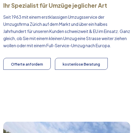
Ihr Spezialist für Umzüge jeglicher Art
Seit 1963 mit einem erstklassigen Umzugsservice der
Umzugsfirma Zürich auf dem Markt und über ein halbes
Jahrhundert für unseren Kunden schweizweit & EU im Einsatz. Ganz
gleich, ob Sie mit einem kleinen Umzug eine Strasse weiter ziehen
wollen oder mit einem Full-Service-Umzug nach
Europa
.
Offerte anfordern
kostenlose Beratung