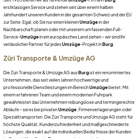
erstklassigen Service und stehen seit über einem halben
Jahrhundert unseren Kunden in der gesamten Schweiz und der EU
zur Seite. Egal, ob Sie nur einen kleinen
Umzüge
in der
Nachbarschaft planen oder mit unserem umfassenden Full-
Service-
Umzüge
in ein europäisches Land ziehen – wir sind Ihr
verlässlicher Partner für jedes
Umzüge
-Projekt in
Burg
.
Züri Transporte & Umzüge AG
Die Züri Transporte & Umzüge AG aus
Burg
ist ein renommiertes
Unternehmen, das seit vielen Jahren hochwertige und
professionelle Dienstleistungen im Bereich
Umzüge
bietet. Mit
einem erfahrenen Team und einem modernen Fuhrpark
gewährleistet das Unternehmen reibungslose und termingerechte
Abläufe – sei es bei privaten
Umzüge
, Firmenverlagerungen oder
Spezialtransporten. Die Züri Transporte und Umzüge AG steht für
höchste Qualität, Kundenzufriedenheit und maßgeschneiderte
Lösungen, die exakt auf die individuellen Bedürfnisse der Kunden