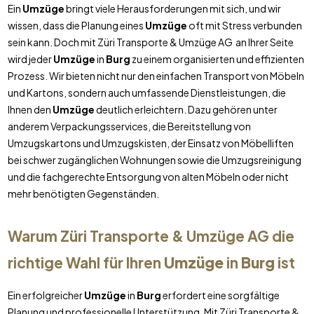
Ein
Umzüge
bringt viele Herausforderungen mit sich, und wir
wissen, dass die Planung eines
Umzüge
oft mit Stress verbunden
sein kann. Doch mit Züri Transporte & Umzüge AG an Ihrer Seite
wird jeder
Umzüge
in
Burg
zu einem organisierten und effizienten
Prozess. Wir bieten nicht nur den einfachen Transport von Möbeln
und Kartons, sondern auch umfassende Dienstleistungen, die
Ihnen den
Umzüge
deutlich erleichtern. Dazu gehören unter
anderem Verpackungsservices, die Bereitstellung von
Umzugskartons und Umzugskisten, der Einsatz von Möbelliften
bei schwer zugänglichen Wohnungen sowie die Umzugsreinigung
und die fachgerechte Entsorgung von alten Möbeln oder nicht
mehr benötigten Gegenständen.
Warum Züri Transporte & Umzüge AG die
richtige Wahl für Ihren
Umzüge
in
Burg
ist
Ein erfolgreicher
Umzüge
in
Burg
erfordert eine sorgfältige
Planung und professionelle Unterstützung. Mit Züri Transporte &