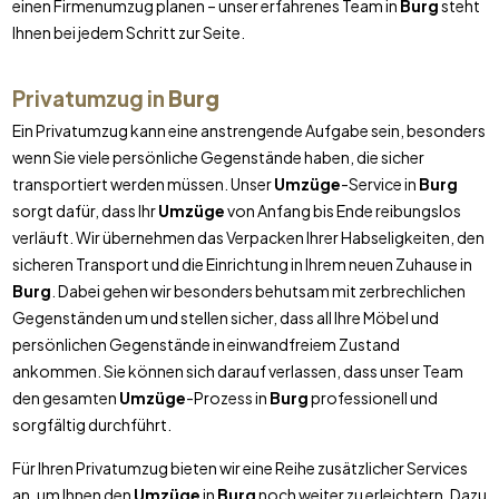
einen Firmenumzug planen – unser erfahrenes Team in
Burg
steht
Ihnen bei jedem Schritt zur Seite.
Privatumzug in
Burg
Ein Privatumzug kann eine anstrengende Aufgabe sein, besonders
wenn Sie viele persönliche Gegenstände haben, die sicher
transportiert werden müssen. Unser
Umzüge
-Service in
Burg
sorgt dafür, dass Ihr
Umzüge
von Anfang bis Ende reibungslos
verläuft. Wir übernehmen das Verpacken Ihrer Habseligkeiten, den
sicheren Transport und die Einrichtung in Ihrem neuen Zuhause in
Burg
. Dabei gehen wir besonders behutsam mit zerbrechlichen
Gegenständen um und stellen sicher, dass all Ihre Möbel und
persönlichen Gegenstände in einwandfreiem Zustand
ankommen. Sie können sich darauf verlassen, dass unser Team
den gesamten
Umzüge
-Prozess in
Burg
professionell und
sorgfältig durchführt.
Für Ihren Privatumzug bieten wir eine Reihe zusätzlicher Services
an, um Ihnen den
Umzüge
in
Burg
noch weiter zu erleichtern. Dazu