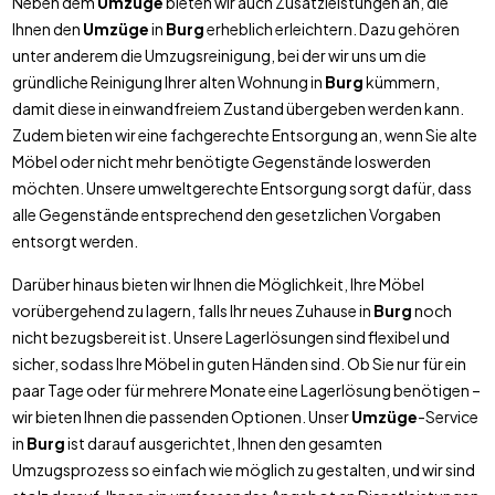
Neben dem
Umzüge
bieten wir auch Zusatzleistungen an, die
Ihnen den
Umzüge
in
Burg
erheblich erleichtern. Dazu gehören
unter anderem die Umzugsreinigung, bei der wir uns um die
gründliche Reinigung Ihrer alten Wohnung in
Burg
kümmern,
damit diese in einwandfreiem Zustand übergeben werden kann.
Zudem bieten wir eine fachgerechte Entsorgung an, wenn Sie alte
Möbel oder nicht mehr benötigte Gegenstände loswerden
möchten. Unsere umweltgerechte Entsorgung sorgt dafür, dass
alle Gegenstände entsprechend den gesetzlichen Vorgaben
entsorgt werden.
Darüber hinaus bieten wir Ihnen die Möglichkeit, Ihre Möbel
vorübergehend zu lagern, falls Ihr neues Zuhause in
Burg
noch
nicht bezugsbereit ist. Unsere Lagerlösungen sind flexibel und
sicher, sodass Ihre Möbel in guten Händen sind. Ob Sie nur für ein
paar Tage oder für mehrere Monate eine Lagerlösung benötigen –
wir bieten Ihnen die passenden Optionen. Unser
Umzüge
-Service
in
Burg
ist darauf ausgerichtet, Ihnen den gesamten
Umzugsprozess so einfach wie möglich zu gestalten, und wir sind