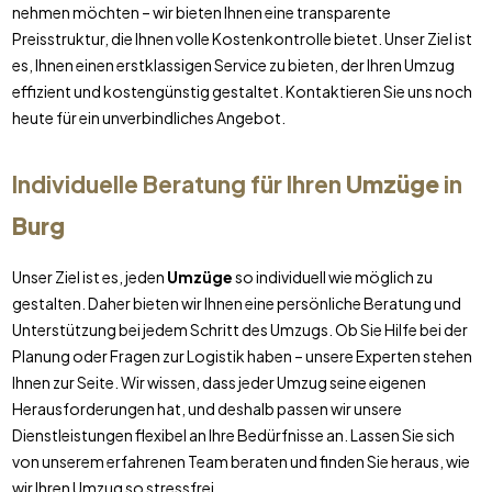
nehmen möchten – wir bieten Ihnen eine transparente
Preisstruktur, die Ihnen volle Kostenkontrolle bietet. Unser Ziel ist
es, Ihnen einen erstklassigen Service zu bieten, der Ihren Umzug
effizient und kostengünstig gestaltet. Kontaktieren Sie uns noch
heute für ein unverbindliches Angebot.
Individuelle Beratung für Ihren
Umzüge
in
Burg
Unser Ziel ist es, jeden
Umzüge
so individuell wie möglich zu
gestalten. Daher bieten wir Ihnen eine persönliche Beratung und
Unterstützung bei jedem Schritt des Umzugs. Ob Sie Hilfe bei der
Planung oder Fragen zur Logistik haben – unsere Experten stehen
Ihnen zur Seite. Wir wissen, dass jeder Umzug seine eigenen
Herausforderungen hat, und deshalb passen wir unsere
Dienstleistungen flexibel an Ihre Bedürfnisse an. Lassen Sie sich
von unserem erfahrenen Team beraten und finden Sie heraus, wie
wir Ihren Umzug so stressfrei.