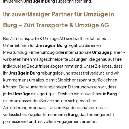
im Bereich
Umzüge
in
Burg
zugeschnitten sind.
Ihr zuverlässiger Partner für
Umzüge
in
Burg
– Züri Transporte & Umzüge AG
Bei Züri Transporte & Umzüge AG sind wir Ihr erfahrenes
Unternehmen für
Umzüge
in
Burg
. Egal, ob Sie einen
Privatumzug, Firmenumzug oder internationale
Umzüge
planen –
wir bieten Ihnen maßgeschneiderte Lösungen, die genau auf Ihre
individuellen Bedürfnisse abgestimmt sind. Unser Ziel ist es, dass
Ihr
Umzüge
in
Burg
reibungslos und stressfrei verläuft, und wir
kümmern uns um alles, damit Sie sich entspannt zurücklehnen
können. Dank unserer langjährigen Erfahrung wissen wir, dass
jeder
Umzüge
einzigartig ist. Deshalb bieten wir Ihnen in
Burg
einen umfassenden Service an, der sich genau Ihren
Anforderungen anpasst. Unsere Kunden schätzen uns als
verlässliches Zügelunternehmen in
Burg
, das termingerecht,
professionell und mit vollem Engagement arbeitet.