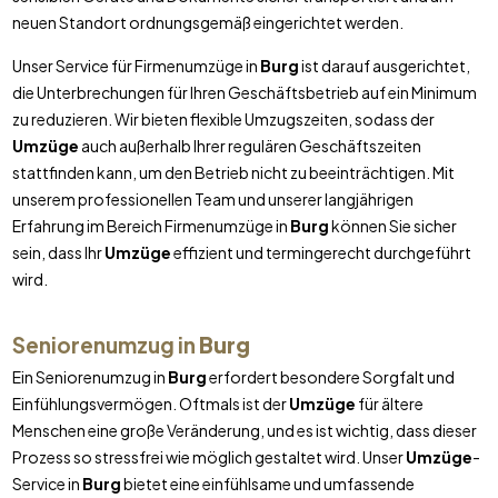
neuen Standort ordnungsgemäß eingerichtet werden.
Unser Service für Firmenumzüge in
Burg
ist darauf ausgerichtet,
die Unterbrechungen für Ihren Geschäftsbetrieb auf ein Minimum
zu reduzieren. Wir bieten flexible Umzugszeiten, sodass der
Umzüge
auch außerhalb Ihrer regulären Geschäftszeiten
stattfinden kann, um den Betrieb nicht zu beeinträchtigen. Mit
unserem professionellen Team und unserer langjährigen
Erfahrung im Bereich Firmenumzüge in
Burg
können Sie sicher
sein, dass Ihr
Umzüge
effizient und termingerecht durchgeführt
wird.
Seniorenumzug in
Burg
Ein Seniorenumzug in
Burg
erfordert besondere Sorgfalt und
Einfühlungsvermögen. Oftmals ist der
Umzüge
für ältere
Menschen eine große Veränderung, und es ist wichtig, dass dieser
Prozess so stressfrei wie möglich gestaltet wird. Unser
Umzüge
-
Service in
Burg
bietet eine einfühlsame und umfassende