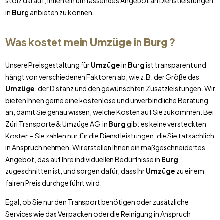
stolz darauf, Ihnen ein umfassendes Angebot an Dienstleistungen
in
Burg
anbieten zu können.
Was kostet mein
Umzüge
in
Burg
?
Unsere Preisgestaltung für
Umzüge
in
Burg
ist transparent und
hängt von verschiedenen Faktoren ab, wie z.B. der Größe des
Umzüge
, der Distanz und den gewünschten Zusatzleistungen. Wir
bieten Ihnen gerne eine kostenlose und unverbindliche Beratung
an, damit Sie genau wissen, welche Kosten auf Sie zukommen. Bei
Züri Transporte & Umzüge AG in
Burg
gibt es keine versteckten
Kosten – Sie zahlen nur für die Dienstleistungen, die Sie tatsächlich
in Anspruch nehmen. Wir erstellen Ihnen ein maßgeschneidertes
Angebot, das auf Ihre individuellen Bedürfnisse in
Burg
zugeschnitten ist, und sorgen dafür, dass Ihr
Umzüge
zu einem
fairen Preis durchgeführt wird.
Egal, ob Sie nur den Transport benötigen oder zusätzliche
Services wie das Verpacken oder die Reinigung in Anspruch