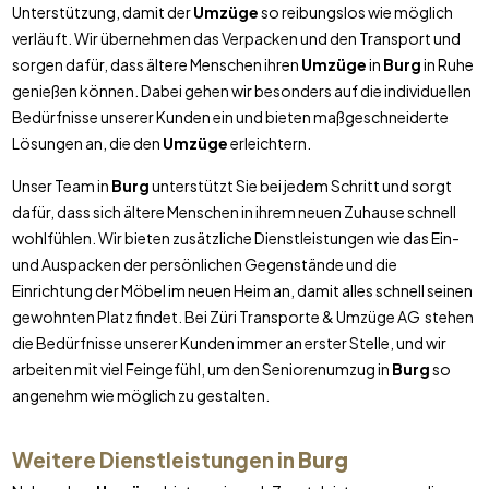
Unterstützung, damit der
Umzüge
so reibungslos wie möglich
verläuft. Wir übernehmen das Verpacken und den Transport und
sorgen dafür, dass ältere Menschen ihren
Umzüge
in
Burg
in Ruhe
genießen können. Dabei gehen wir besonders auf die individuellen
Bedürfnisse unserer Kunden ein und bieten maßgeschneiderte
Lösungen an, die den
Umzüge
erleichtern.
Unser Team in
Burg
unterstützt Sie bei jedem Schritt und sorgt
dafür, dass sich ältere Menschen in ihrem neuen Zuhause schnell
wohlfühlen. Wir bieten zusätzliche Dienstleistungen wie das Ein-
und Auspacken der persönlichen Gegenstände und die
Einrichtung der Möbel im neuen Heim an, damit alles schnell seinen
gewohnten Platz findet. Bei Züri Transporte & Umzüge AG stehen
die Bedürfnisse unserer Kunden immer an erster Stelle, und wir
arbeiten mit viel Feingefühl, um den Seniorenumzug in
Burg
so
angenehm wie möglich zu gestalten.
Weitere Dienstleistungen in
Burg