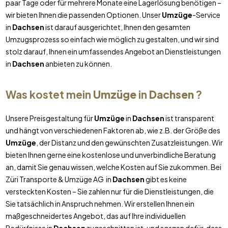
paar Tage oder für mehrere Monate eine Lagerlösung benötigen –
wir bieten Ihnen die passenden Optionen. Unser
Umzüge
-Service
in
Dachsen
ist darauf ausgerichtet, Ihnen den gesamten
Umzugsprozess so einfach wie möglich zu gestalten, und wir sind
stolz darauf, Ihnen ein umfassendes Angebot an Dienstleistungen
in
Dachsen
anbieten zu können.
Was kostet mein
Umzüge
in
Dachsen
?
Unsere Preisgestaltung für
Umzüge
in
Dachsen
ist transparent
und hängt von verschiedenen Faktoren ab, wie z.B. der Größe des
Umzüge
, der Distanz und den gewünschten Zusatzleistungen. Wir
bieten Ihnen gerne eine kostenlose und unverbindliche Beratung
an, damit Sie genau wissen, welche Kosten auf Sie zukommen. Bei
Züri Transporte & Umzüge AG in
Dachsen
gibt es keine
versteckten Kosten – Sie zahlen nur für die Dienstleistungen, die
Sie tatsächlich in Anspruch nehmen. Wir erstellen Ihnen ein
maßgeschneidertes Angebot, das auf Ihre individuellen