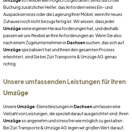
Umzüge
so flexibel wie möglich zu gestalten, sei es durch die
Buchung zusätzlicher Helfer, das Anfordern eines Ein- und
Auspackservices oder die Lagerung Ihrer Möbel, wenn Ihr neues
Zuhause noch nicht bezugsfertig ist. Wir wissen, dass jeder
Umzüge
seine eigenen Herausforderungen hat, und deshalb
passen wir uns flexibel an Ihre Anforderungen an. Wenn Sie also
nach einem Zügelunternehmen in
Dachsen
suchen, das sich auf
Umzüge
spezialisiert hat und Ihnen den gesamten Prozess
erleichtert, sind Sie bei Züri Transporte & Umzüge AG genau
richtig.
Unsere umfassenden Leistungen für Ihren
Umzüge
Unsere
Umzüge
-Dienstleistungen in
Dachsen
umfassen eine
Vielzahl von Leistungen, die speziell darauf ausgerichtet sind, Ihren
Umzüge
so angenehm und stressfrei wie möglich zu gestalten.
Bei Züri Transporte & Umzüge AG legen wir großen Wert darauf,