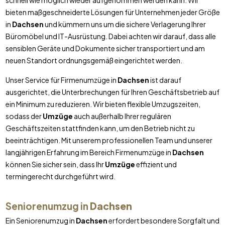
schnell wie möglich wieder aufgenommen werden kann. Wir
bieten maßgeschneiderte Lösungen für Unternehmen jeder Größe
in
Dachsen
und kümmern uns um die sichere Verlagerung Ihrer
Büromöbel und IT-Ausrüstung. Dabei achten wir darauf, dass alle
sensiblen Geräte und Dokumente sicher transportiert und am
neuen Standort ordnungsgemäß eingerichtet werden.
Unser Service für Firmenumzüge in
Dachsen
ist darauf
ausgerichtet, die Unterbrechungen für Ihren Geschäftsbetrieb auf
ein Minimum zu reduzieren. Wir bieten flexible Umzugszeiten,
sodass der
Umzüge
auch außerhalb Ihrer regulären
Geschäftszeiten stattfinden kann, um den Betrieb nicht zu
beeinträchtigen. Mit unserem professionellen Team und unserer
langjährigen Erfahrung im Bereich Firmenumzüge in
Dachsen
können Sie sicher sein, dass Ihr
Umzüge
effizient und
termingerecht durchgeführt wird.
Seniorenumzug in
Dachsen
Ein Seniorenumzug in
Dachsen
erfordert besondere Sorgfalt und