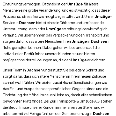
Einfühlungsvermögen. Oftmals ist der
Umzüge
für ältere
Menschen eine große Veränderung, und es ist wichtig, dass dieser
Prozess so stressfrei wie möglich gestaltet wird. Unser
Umzüge
-
Service in
Dachsen
bietet eine einfühlsame und umfassende
Unterstützung, damit der
Umzüge
so reibungslos wie möglich
verläuft. Wir übernehmen das Verpacken und den Transport und
sorgen dafür, dass ältere Menschen ihren
Umzüge
in
Dachsen
in
Ruhe genießen können. Dabei gehen wir besonders auf die
individuellen Bedürfnisse unserer Kunden ein und bieten
maßgeschneiderte Lösungen an, die den
Umzüge
erleichtern.
Unser Team in
Dachsen
unterstützt Sie bei jedem Schritt und
sorgt dafür, dass sich ältere Menschen in ihrem neuen Zuhause
schnell wohlfühlen. Wir bieten zusätzliche Dienstleistungen wie
das Ein- und Auspacken der persönlichen Gegenstände und die
Einrichtung der Möbel im neuen Heim an, damit alles schnell seinen
gewohnten Platz findet. Bei Züri Transporte & Umzüge AG stehen
die Bedürfnisse unserer Kunden immer an erster Stelle, und wir
arbeiten mit viel Feingefühl, um den Seniorenumzug in
Dachsen