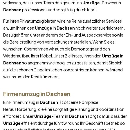
verlassen, dass unser Team den gesamten
Umzüge
-Prozess in
Dachsen
professionell und sorgfältig durchführt.
Für Ihren Privatumzug bieten wir eine Reihe zusätzlicher Services
an, um Ihnen den
Umzüge
in
Dachsen
noch weiter zu erleichtern.
Dazu gehören unter anderem der Ein- und Auspackservice sowie
die Bereitstellung von Verpackungsmaterialien. Wenn Sie es
wünschen, übernehmen wir auch die Demontage und den
Wiederaufbau Ihrer Möbel. Unser Ziel ist es, Ihnen den
Umzüge
in
Dachsen
so angenehm wie möglich zu gestalten, damit Sie sich
auf die schönen Dinge im Leben konzentrieren können, während
wir uns um den Rest kümmern.
Firmenumzug in
Dachsen
Ein Firmenumzug in
Dachsen
ist oft eine komplexe
Herausforderung, die eine sorgfältige Planung und Koordination
erfordert. Unser
Umzüge
-Team in
Dachsen
sorgt dafür, dass der
Umzüge
effizient durchgeführt wird und Ihr Geschäftsbetrieb so