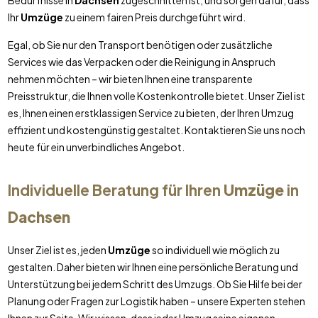
Bedürfnisse in
Dachsen
zugeschnitten ist, und sorgen dafür, dass
Ihr
Umzüge
zu einem fairen Preis durchgeführt wird.
Egal, ob Sie nur den Transport benötigen oder zusätzliche
Services wie das Verpacken oder die Reinigung in Anspruch
nehmen möchten – wir bieten Ihnen eine transparente
Preisstruktur, die Ihnen volle Kostenkontrolle bietet. Unser Ziel ist
es, Ihnen einen erstklassigen Service zu bieten, der Ihren Umzug
effizient und kostengünstig gestaltet. Kontaktieren Sie uns noch
heute für ein unverbindliches Angebot.
Individuelle Beratung für Ihren
Umzüge
in
Dachsen
Unser Ziel ist es, jeden
Umzüge
so individuell wie möglich zu
gestalten. Daher bieten wir Ihnen eine persönliche Beratung und
Unterstützung bei jedem Schritt des Umzugs. Ob Sie Hilfe bei der
Planung oder Fragen zur Logistik haben – unsere Experten stehen