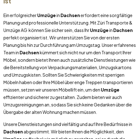
ist
Ein erfolgreicher
Umzüge
in
Dachsen
erfordert eine sorgfältige
Planung und professionelle Unterstützung. Mit Züri Transporte &
Umzüge AG können Sie sicher sein, dass Ihr
Umzüge
in
Dachsen
perfekt organisiert ist. Wir unterstützen Sie von der ersten
Planung bis hin zur Durchführung am Umzugstag. Unser erfahrenes
Team in
Dachsen
kümmert sich nicht nur um den Transport Ihrer
Möbel, sondern bietet Ihnen auch zusätzliche Dienstleistungen wie
die Bereitstellung von Verpackungsmaterialien, Umzugskartons
und Umzugskisten. Sollten Sie Schwierigkeiten mit sperrigen
Möbeln haben oder Ihre Möbel über enge Treppen transportieren
müssen, setzen wir unseren Möbellift ein, um den
Umzüge
effizienter und sicherer zu gestalten. Zudem bieten wir auch
Umzugsreinigungen an, sodass Sie sich keine Gedanken über die
Übergabe der alten Wohnung machen müssen.
Unsere Dienstleistungen sind vielfältig und auf Ihre Bedürfnisse in
Dachsen
abgestimmt. Wir bieten Ihnen die Möglichkeit, den