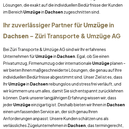
Lösungen, die exakt auf die individuellen Bedürfnisse der Kunden
im Bereich
Umzüge
in
Dachsen
zugeschnitten sind.
Ihr zuverlässiger Partner für
Umzüge
in
Dachsen
– Züri Transporte & Umzüge AG
Bei Züri Transporte & Umzüge AG sind wir Ihr erfahrenes
Unternehmen für
Umzüge
in
Dachsen
. Egal, ob Sie einen
Privatumzug, Firmenumzug oder internationale
Umzüge
planen –
wir bieten Ihnen maßgeschneiderte Lösungen, die genau auf Ihre
individuellen Bedürfnisse abgestimmt sind. Unser Ziel ist es, dass
Ihr
Umzüge
in
Dachsen
reibungslos und stressfrei verläuft, und
wir kümmern uns um alles, damit Sie sich entspannt zurücklehnen
können. Dank unserer langjährigen Erfahrung wissen wir, dass
jeder
Umzüge
einzigartig ist. Deshalb bieten wir Ihnen in
Dachsen
einen umfassenden Service an, der sich genau Ihren
Anforderungen anpasst. Unsere Kunden schätzen uns als
verlässliches Zügelunternehmen in
Dachsen
, das termingerecht,