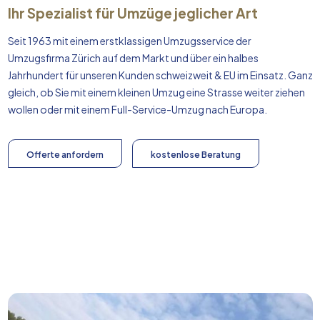
Ihr Spezialist für Umzüge jeglicher Art
Seit 1963 mit einem erstklassigen Umzugsservice der
Umzugsfirma Zürich auf dem Markt und über ein halbes
Jahrhundert für unseren Kunden schweizweit & EU im Einsatz. Ganz
gleich, ob Sie mit einem kleinen Umzug eine Strasse weiter ziehen
wollen oder mit einem Full-Service-Umzug nach
Europa
.
Offerte anfordern
kostenlose Beratung