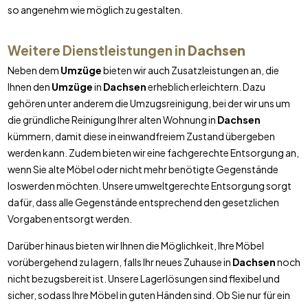
so angenehm wie möglich zu gestalten.
Weitere Dienstleistungen in
Dachsen
Neben dem
Umzüge
bieten wir auch Zusatzleistungen an, die
Ihnen den
Umzüge
in
Dachsen
erheblich erleichtern. Dazu
gehören unter anderem die Umzugsreinigung, bei der wir uns um
die gründliche Reinigung Ihrer alten Wohnung in
Dachsen
kümmern, damit diese in einwandfreiem Zustand übergeben
werden kann. Zudem bieten wir eine fachgerechte Entsorgung an,
wenn Sie alte Möbel oder nicht mehr benötigte Gegenstände
loswerden möchten. Unsere umweltgerechte Entsorgung sorgt
dafür, dass alle Gegenstände entsprechend den gesetzlichen
Vorgaben entsorgt werden.
Darüber hinaus bieten wir Ihnen die Möglichkeit, Ihre Möbel
vorübergehend zu lagern, falls Ihr neues Zuhause in
Dachsen
noch
nicht bezugsbereit ist. Unsere Lagerlösungen sind flexibel und
sicher, sodass Ihre Möbel in guten Händen sind. Ob Sie nur für ein