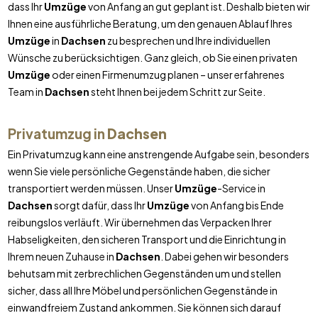
dass Ihr
Umzüge
von Anfang an gut geplant ist. Deshalb bieten wir
Ihnen eine ausführliche Beratung, um den genauen Ablauf Ihres
Umzüge
in
Dachsen
zu besprechen und Ihre individuellen
Wünsche zu berücksichtigen. Ganz gleich, ob Sie einen privaten
Umzüge
oder einen Firmenumzug planen – unser erfahrenes
Team in
Dachsen
steht Ihnen bei jedem Schritt zur Seite.
Privatumzug in
Dachsen
Ein Privatumzug kann eine anstrengende Aufgabe sein, besonders
wenn Sie viele persönliche Gegenstände haben, die sicher
transportiert werden müssen. Unser
Umzüge
-Service in
Dachsen
sorgt dafür, dass Ihr
Umzüge
von Anfang bis Ende
reibungslos verläuft. Wir übernehmen das Verpacken Ihrer
Habseligkeiten, den sicheren Transport und die Einrichtung in
Ihrem neuen Zuhause in
Dachsen
. Dabei gehen wir besonders
behutsam mit zerbrechlichen Gegenständen um und stellen
sicher, dass all Ihre Möbel und persönlichen Gegenstände in
einwandfreiem Zustand ankommen. Sie können sich darauf