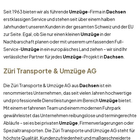
Seit 1963 bieten wir als führende
Umzüge
-Firma in
Dachsen
erstklassigen Service und stehen seit über einem halben
Jahrhundert unseren Kunden in der gesamten Schweiz und der EU
zur Seite. Egal, ob Sie nur einen kleinen
Umzüge
in der
Nachbarschaft planen oder mit unserem umfassenden Full-
Service-
Umzüge
in ein europäisches Land ziehen – wir sind Ihr
verlässlicher Partner für jedes
Umzüge
-Projekt in
Dachsen
.
Züri Transporte & Umzüge AG
Die Züri Transporte & Umzüge AG aus
Dachsen
ist ein
renommiertes Unternehmen, das seit vielen Jahren hochwertige
und professionelle Dienstleistungen im Bereich
Umzüge
bietet.
Mit einem erfahrenen Team und einem modernen Fuhrpark
gewährleistet das Unternehmen reibungslose und termingerechte
Abläufe – sei es bei privaten
Umzüge
, Firmenverlagerungen oder
Spezialtransporten. Die Züri Transporte und Umzüge AG steht für
höchste Qualität, Kundenzufriedenheit und maßgeschneiderte