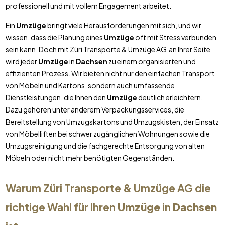
professionell und mit vollem Engagement arbeitet.
Ein
Umzüge
bringt viele Herausforderungen mit sich, und wir
wissen, dass die Planung eines
Umzüge
oft mit Stress verbunden
sein kann. Doch mit Züri Transporte & Umzüge AG an Ihrer Seite
wird jeder
Umzüge
in
Dachsen
zu einem organisierten und
effizienten Prozess. Wir bieten nicht nur den einfachen Transport
von Möbeln und Kartons, sondern auch umfassende
Dienstleistungen, die Ihnen den
Umzüge
deutlich erleichtern.
Dazu gehören unter anderem Verpackungsservices, die
Bereitstellung von Umzugskartons und Umzugskisten, der Einsatz
von Möbelliften bei schwer zugänglichen Wohnungen sowie die
Umzugsreinigung und die fachgerechte Entsorgung von alten
Möbeln oder nicht mehr benötigten Gegenständen.
Warum Züri Transporte & Umzüge AG die
richtige Wahl für Ihren
Umzüge
in
Dachsen